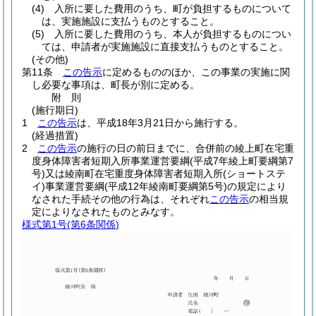
(4)
入所に要した費用のうち、町が負担するものについて
は、実施施設に支払うものとすること。
(5)
入所に要した費用のうち、本人が負担するものについ
ては、申請者が実施施設に直接支払うものとすること。
(その他)
第11条
この告示
に定めるもののほか、この事業の実施に関
し必要な事項は、町長が別に定める。
附
則
(施行期日)
1
この告示
は、平成18年3月21日から施行する。
(経過措置)
2
この告示
の施行の日の前日までに、合併前の綾上町在宅重
度身体障害者短期入所事業運営要綱
(平成7年綾上町要綱第7
号)
又は綾南町在宅重度身体障害者短期入所
(ショートステ
イ)
事業運営要綱
(平成12年綾南町要綱第5号)
の規定により
なされた手続その他の行為は、それぞれ
この告示
の相当規
定によりなされたものとみなす。
様式第1号
(第6条関係)