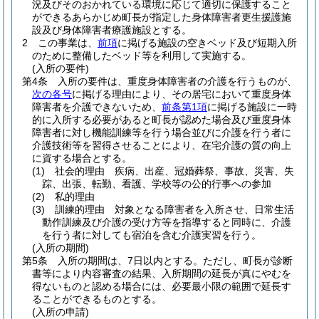
況及びそのおかれている環境に応じて適切に保護すること
ができるあらかじめ町長が指定した身体障害者更生援護施
設及び身体障害者療護施設とする。
2
この事業は、
前項
に掲げる施設の空きベッド及び短期入所
のために整備したベッド等を利用して実施する。
(入所の要件)
第4条
入所の要件は、重度身体障害者の介護を行うものが、
次の各号
に掲げる理由により、その居宅において重度身体
障害者を介護できないため、
前条第1項
に掲げる施設に一時
的に入所する必要があると町長が認めた場合及び重度身体
障害者に対し機能訓練等を行う場合並びに介護を行う者に
介護技術等を習得させることにより、在宅介護の質の向上
に資する場合とする。
(1)
社会的理由 疾病、出産、冠婚葬祭、事故、災害、失
踪、出張、転勤、看護、学校等の公的行事への参加
(2)
私的理由
(3)
訓練的理由 対象となる障害者を入所させ、日常生活
動作訓練及び介護の受け方等を指導すると同時に、介護
を行う者に対しても宿泊を含む介護実習を行う。
(入所の期間)
第5条
入所の期間は、7日以内とする。
ただし、町長が診断
書等により内容審査の結果、入所期間の延長が真にやむを
得ないものと認める場合には、必要最小限の範囲で延長す
ることができるものとする。
(入所の申請)