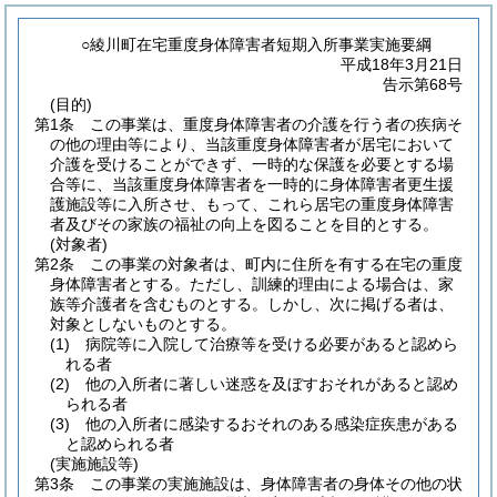
○綾川町在宅重度身体障害者短期入所事業実施要綱
平成18年3月21日
告示第68号
(目的)
第1条
この事業は、重度身体障害者の介護を行う者の疾病そ
の他の理由等により、当該重度身体障害者が居宅において
介護を受けることができず、一時的な保護を必要とする場
合等に、当該重度身体障害者を一時的に身体障害者更生援
護施設等に入所させ、もって、これら居宅の重度身体障害
者及びその家族の福祉の向上を図ることを目的とする。
(対象者)
第2条
この事業の対象者は、町内に住所を有する在宅の重度
身体障害者とする。
ただし、訓練的理由による場合は、家
族等介護者を含むものとする。
しかし、次に掲げる者は、
対象としないものとする。
(1)
病院等に入院して治療等を受ける必要があると認めら
れる者
(2)
他の入所者に著しい迷惑を及ぼすおそれがあると認め
られる者
(3)
他の入所者に感染するおそれのある感染症疾患がある
と認められる者
(実施施設等)
第3条
この事業の実施施設は、身体障害者の身体その他の状