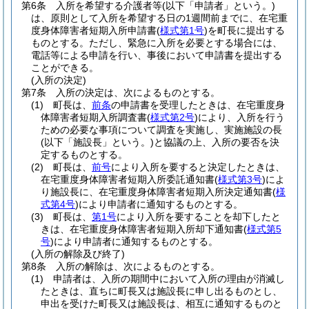
第6条
入所を希望する介護者等
(以下「申請者」という。)
は、原則として入所を希望する日の1週間前までに、在宅重
度身体障害者短期入所申請書
(
様式第1号
)
を町長に提出する
ものとする。
ただし、緊急に入所を必要とする場合には、
電話等による申請を行い、事後において申請書を提出する
ことができる。
(入所の決定)
第7条
入所の決定は、次によるものとする。
(1)
町長は、
前条
の申請書を受理したときは、在宅重度身
体障害者短期入所調査書
(
様式第2号
)
により、入所を行う
ための必要な事項について調査を実施し、実施施設の長
(以下「施設長」という。)
と協議の上、入所の要否を決
定するものとする。
(2)
町長は、
前号
により入所を要すると決定したときは、
在宅重度身体障害者短期入所委託通知書
(
様式第3号
)
によ
り施設長に、在宅重度身体障害者短期入所決定通知書
(
様
式第4号
)
により申請者に通知するものとする。
(3)
町長は、
第1号
により入所を要することを却下したと
きは、在宅重度身体障害者短期入所却下通知書
(
様式第5
号
)
により申請者に通知するものとする。
(入所の解除及び終了)
第8条
入所の解除は、次によるものとする。
(1)
申請者は、入所の期間中において入所の理由が消滅し
たときは、直ちに町長又は施設長に申し出るものとし、
申出を受けた町長又は施設長は、相互に通知するものと