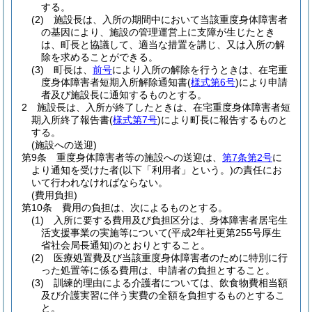
する。
(2)
施設長は、入所の期間中において当該重度身体障害者
の基因により、施設の管理運営上に支障が生じたとき
は、町長と協議して、適当な措置を講じ、又は入所の解
除を求めることができる。
(3)
町長は、
前号
により入所の解除を行うときは、在宅重
度身体障害者短期入所解除通知書
(
様式第6号
)
により申請
者及び施設長に通知するものとする。
2
施設長は、入所が終了したときは、在宅重度身体障害者短
期入所終了報告書
(
様式第7号
)
により町長に報告するものと
する。
(施設への送迎)
第9条
重度身体障害者等の施設への送迎は、
第7条第2号
に
より通知を受けた者
(以下「利用者」という。)
の責任にお
いて行われなければならない。
(費用負担)
第10条
費用の負担は、次によるものとする。
(1)
入所に要する費用及び負担区分は、身体障害者居宅生
活支援事業の実施等について
(平成2年社更第255号厚生
省社会局長通知)
のとおりとすること。
(2)
医療処置費及び当該重度身体障害者のために特別に行
った処置等に係る費用は、申請者の負担とすること。
(3)
訓練的理由による介護者については、飲食物費相当額
及び介護実習に伴う実費の全額を負担するものとするこ
と。