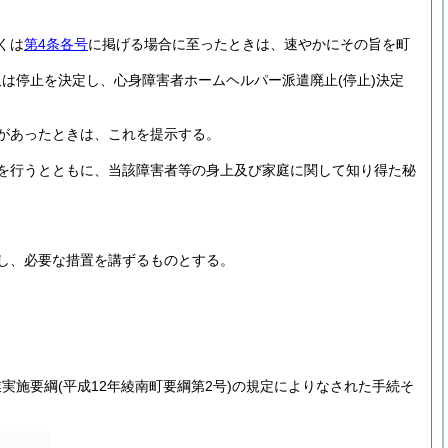
くは
第4条各号
に掲げる場合に至ったときは、速やかにその旨を町
又は停止を決定し、心身障害者ホームヘルパー派遣廃止
(停止)
決定
があったときは、これを提示する。
を行うとともに、当該障害者等の身上及び家庭に関して知り得た秘
し、必要な措置を講ずるものとする。
業実施要綱
(平成12年綾南町要綱第2号)
の規定によりなされた手続そ