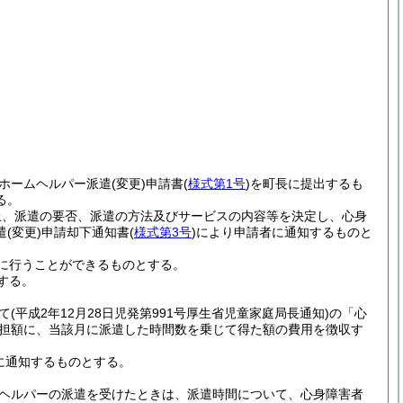
ホームヘルパー派遣
(変更)
申請書
(
様式第1号
)
を町長に提出するも
る。
上、派遣の要否、派遣の方法及びサービスの内容等を決定し、心身
遣
(変更)
申請却下通知書
(
様式第3号
)
により申請者に通知するものと
に行うことができるものとする。
する。
て
(平成2年12月28日児発第991号厚生省児童家庭局長通知)
の「心
負担額に、当該月に派遣した時間数を乗じて得た額の費用を徴収す
に通知するものとする。
ヘルパーの派遣を受けたときは、派遣時間について、心身障害者