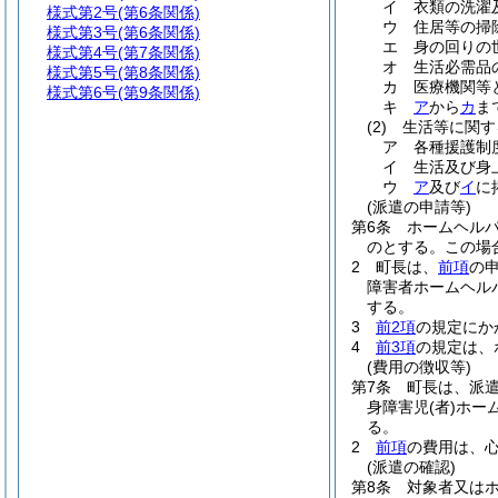
イ
衣類の洗濯
様式第2号
(第6条関係)
ウ
住居等の掃
様式第3号
(第6条関係)
エ
身の回りの
様式第4号
(第7条関係)
オ
生活必需品
様式第5号
(第8条関係)
カ
医療機関等
様式第6号
(第9条関係)
キ
ア
から
カ
ま
(2)
生活等に関す
ア
各種援護制
イ
生活及び身
ウ
ア
及び
イ
に
(派遣の申請等)
第6条
ホームヘル
のとする。
この場
2
町長は、
前項
の
障害者ホームヘル
する。
3
前2項
の規定にか
4
前3項
の規定は、
(費用の徴収等)
第7条
町長は、派
身障害児
(者)
ホー
る。
2
前項
の費用は、
(派遣の確認)
第8条
対象者又は