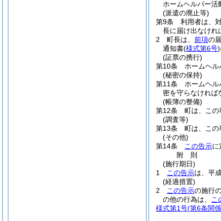
ホームヘルパー活
(派遣の廃止等)
第9条
利用者は、
長に届け出なけれ
2
町長は、
前項
の
通知書
(
様式第6号
)
(証票の携行)
第10条
ホームヘル
(秘密の保持)
第11条
ホームヘル
密を守らなければ
(帳簿の整備)
第12条
町は、この
(調査等)
第13条
町は、この
(その他)
第14条
この告示
に
附
則
(施行期日)
1
この告示
は、平成
(経過措置)
2
この告示
の施行
の他の行為は、
こ
様式第1号
(第6条関係