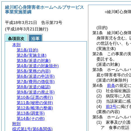
綾川町心身障害者ホームヘルプサービス
事業実施要綱
○綾川町心身
平成18年3月21日 告示第73号
(目的)
(平成18年3月21日施行)
第1条
綾川町心身
身障害児を含む。
条項目次
沿革
の世話を行い、も
本則
(実施主体)
第1条
(目的)
第2条
この事業の
第2条
(実施主体)
委託する。
第3条
(派遣の対象)
(派遣の対象)
第4条
(派遣の対象除外)
第3条
ホームヘル
第5条
(業務の内容)
庭が障害者等の介
第6条
(派遣の申請等)
(派遣の対象除外)
第7条
(費用の徴収等)
第4条
前条
の規定
第8条
(派遣の確認)
(1)
社会福祉施設
第9条
(派遣の廃止等)
(2)
病院等に入院
第10条
(証票の携行)
(3)
当該家庭に感
第11条
(秘密の保持)
(4)
前3号
に掲げ
第12条
(帳簿の整備)
(業務の内容)
第13条
(調査等)
第5条
ホームヘル
第14条
(その他)
(1)
家事及び介護
附則
ア
食事の世話
様式第1号
(第6条関係)