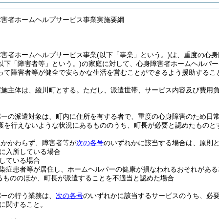
障害者ホームヘルプサービス事業実施要綱
障害者ホームヘルプサービス事業
(以下「事業」という。)
は、重度の心身
以下「障害者等」という。)
の家庭に対して、心身障害者ホームヘルパー
って障害者等が健全で安らかな生活を営むことができるよう援助するこ
実施主体は、綾川町とする。
ただし、派遣世帯、サービス内容及び費用
パーの派遣対象は、町内に住所を有する者で、重度の心身障害のため日
護を行えないような状況にあるもののうち、町長が必要と認めたものと
にかかわらず、障害者等が
次の各号
のいずれかに該当する場合は、原則
に入所している場合
している場合
染症患者等が居住し、ホームヘルパーの健康が損なわれるおそれがある
るもののほか、町長が派遣することを不適当と認めた場合
パーの行う業務は、
次の各号
のいずれかに該当するサービスのうち、必
に関すること。