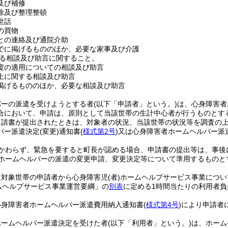
及び補修
除及び整理整頓
世話
の買物
との連絡及び通院介助
でに掲げるもののほか、必要な家事及び介護
る相談及び助言に関すること。
度の適用についての相談及び助言
上に関する相談及び助言
掲げるもののほか、必要な相談及び助言
パーの派遣を受けようとする者
(以下「申請者」という。)
は、心身障害者
合において、申請は、原則として当該世帯の生計中心者が行うものとす
申請書が提出されたときは、対象者の状況、当該世帯の状況等を調査の
パー派遣決定
(変更)
通知書
(
様式第2号
)
又は心身障害者ホームヘルパー派
かわらず、緊急を要すると町長が認める場合、申請書の提出等は、事後
ホームヘルパーの派遣の変更申請、変更決定等について準用するものと
遣対象世帯の申請者から心身障害児
(者)
ホームヘルプサービス事業につい
ムヘルプサービス事業運営要綱」の
別表
に定める1時間当たりの利用者
心身障害者ホームヘルパー派遣費用納入通知書
(
様式第4号
)
により申請者
ホームヘルパー派遣決定を受けた者
(以下「利用者」という。)
は、ホーム