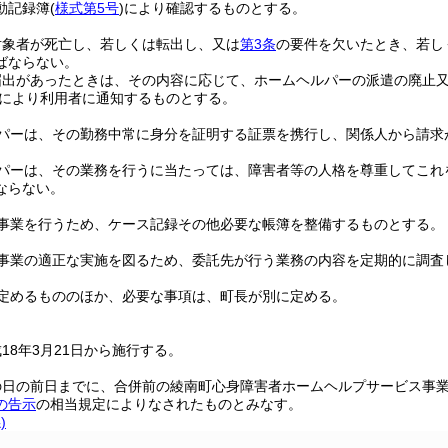
動記録簿
(
様式第5号
)
により確認するものとする。
対象者が死亡し、若しくは転出し、又は
第3条
の要件を欠いたとき、若し
ばならない。
届出があったときは、その内容に応じて、ホームヘルパーの派遣の廃止
により利用者に通知するものとする。
パーは、その勤務中常に身分を証明する証票を携行し、関係人から請求
パーは、その業務を行うに当たっては、障害者等の人格を尊重してこれ
ならない。
事業を行うため、ケース記録その他必要な帳簿を整備するものとする。
事業の適正な実施を図るため、委託先が行う業務の内容を定期的に調査
定めるもののほか、必要な事項は、町長が別に定める。
18年3月21日から施行する。
の日の前日までに、合併前の綾南町心身障害者ホームヘルプサービス事
の告示
の相当規定によりなされたものとみなす。
)