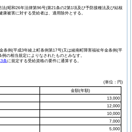
防法
(昭和26年法律第96号)
第21条の2第1項及び予防接種法及び結核
種健康被害に対する受給者は、適用除外とする。
金条例
(平成3年綾上町条例第17号)
又は綾南町障害福祉年金条例
(平
条例の相当規定によりなされたものとみなす。
3条
に規定する受給資格の要件に通算する。
(単位：円)
金額
(年額)
13,000
12,000
10,000
7,000
5,000