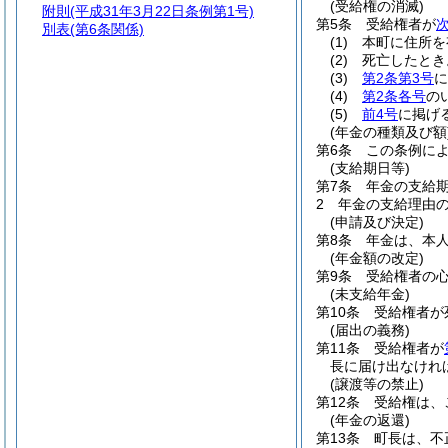
(受給権の消滅)
附則
(平成31年3月22日条例第1号)
第5条
受給権者が
別表
(第6条関係)
(1)
本町に住所を
(2)
死亡したとき
(3)
第2条第3号
に
(4)
第2条各号
の
(5)
前4号
に掲げ
(年金の種類及び額
第6条
この条例に
(支給期日等)
第7条
年金の支給
2
年金の支給理由
(申請及び決定)
第8条
年金は、本
(年金額の改定)
第9条
受給権者の
(未支給年金)
第10条
受給権者が
(届出の義務)
第11条
受給権者が
長に届け出なけれ
(譲渡等の禁止)
第12条
受給権は、
(年金の返還)
第13条
町長は、不