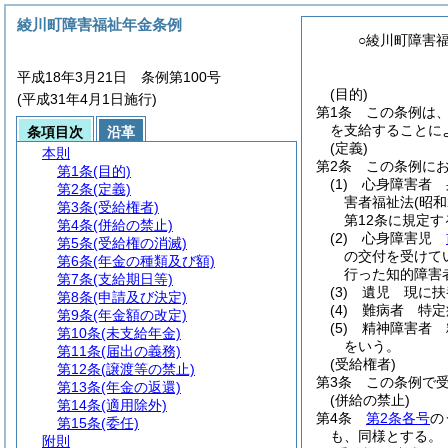
綾川町障害福祉年金条例
○綾川町障害
平成18年3月21日 条例第100号
(目的)
(平成31年4月1日施行)
第1条
この条例は
を支給することに
条項目次
沿革
(定義)
本則
第2条
この条例に
第1条
(目的)
(1)
心身障害者 
第2条
(定義)
害者福祉法
(昭和
第3条
(受給権者)
第12条に規定
第4条
(併給の禁止)
(2)
心身障害児
第5条
(受給権の消滅)
の交付を受けて
第6条
(年金の種類及び額)
行った知的障害者
第7条
(支給期日等)
(3)
遺児 現に扶
第8条
(申請及び決定)
(4)
難病者 特定
第9条
(年金額の改定)
(5)
精神障害者 
第10条
(未支給年金)
をいう。
第11条
(届出の義務)
(受給権者)
第12条
(譲渡等の禁止)
第3条
この条例で
第13条
(年金の返還)
(併給の禁止)
第14条
(適用除外)
第4条
第2条各号
の
第15条
(委任)
も、同様とする。
附則