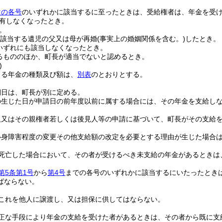
次の各号
のいずれかに該当するに至ったときは、受給権者は、年金を受
有しなくなったとき。
。
該当する遺児の父又は母が再婚
(事実上の婚姻関係を含む。)
したとき。
いずれにも該当しなくなったとき。
るもののほか、町長が適当でないと認めるとき。
)
よる年金の種類及び額は、
別表
のとおりとする。
期日は、町長が別に定める。
の生じた日が申請日の前年度以前に属する場合には、その年金を支給し
人又はその親権者若しくは後見人等の申請に基づいて、町長がその支給
心身障害程度の変更その他支給額の改定を必要とする理由が生じた場合
死亡した場合において、その者が受けるべき未支給の年金があるときは
第5条第1号
から
第4号
までの各号のいずれかに該当するにいたったとき
ばならない。
これを他人に譲渡し、又は担保に供してはならない。
正な手段により年金の支給を受けた者があるときは、その者から既に支