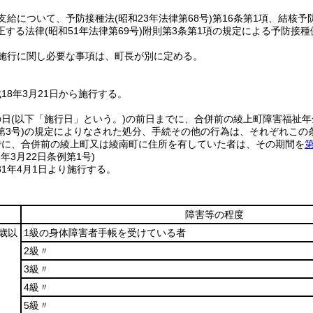
支給について、予防接種法
(昭和23年法律第68号)
第16条第1項、結核予
正する法律
(昭和51年法律第69号)
附則第3条第1項の規定による予防接
施行に関し必要な事項は、町長が別に定める。
18年3月21日から施行する。
の日
(以下「施行日」という。)
の前日までに、合併前の綾上町障害福祉年
3号)
の規定によりなされた処分、手続その他の行為は、それぞれこの
でに、合併前の綾上町又は綾南町に住所を有していた者は、その期間を
第
1年3月22日
条例第1号)
1年4月1日より施行する。
障害等の程度
0歳以
1級の身体障害者手帳を受けている者
2級〃
3級〃
4級〃
5級〃