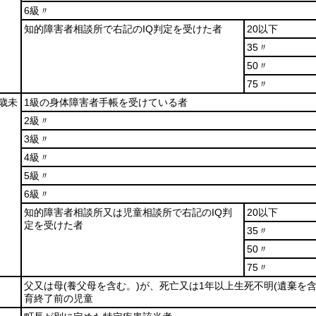
6級〃
知的障害者相談所で右記のIQ判定を受けた者
20以下
35〃
50〃
75〃
0歳未
1級の身体障害者手帳を受けている者
2級〃
3級〃
4級〃
5級〃
6級〃
知的障害者相談所又は児童相談所で右記のIQ判
20以下
定を受けた者
35〃
50〃
75〃
父又は母
(養父母を含む。)
が、死亡又は1年以上生死不明
(遺棄を含
育終了前の児童