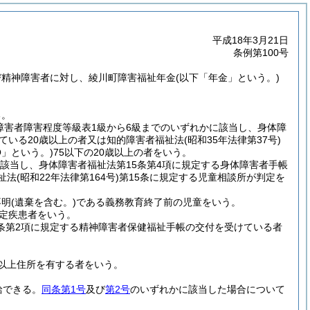
平成18年3月21日
条例第100号
び精神障害者に対し、綾川町障害福祉年金
(以下「年金」という。)
る。
障害者障害程度等級表1級から6級までのいずれかに該当し、身体障
ている20歳以上の者又は知的障害者福祉法
(昭和35年法律第37号)
Q」という。)
75以下の20歳以上の者をいう。
該当し、身体障害者福祉法第15条第4項に規定する身体障害者手帳
祉法
(昭和22年法律第164号)
第15条に規定する児童相談所が判定を
不明
(遺棄を含む。)
である義務教育終了前の児童をいう。
定疾患者をいう。
5条第2項に規定する精神障害者保健福祉手帳の交付を受けている者
以上住所を有する者をいう。
給できる。
同条第1号
及び
第2号
のいずれかに該当した場合について