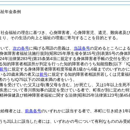
福祉年金条例
、社会福祉の理念に基づき、心身障害者、心身障害児、遺児、難病者及
より、その生活の向上と福祉の増進に寄与することを目的とする。
おいて、
次の各号
に掲げる用語の意義は、
当該各号
の定めるところによ
身体障害者福祉法施行規則
(昭和25年厚生省令第15号)
別表第5号の身体
24年法律第283号)
第15条第4項に規定する身体障害者手帳の交付を受け
する知的障害者相談所が判定を行った知的障害者のうち知能指数
(以下「I
前号
に規定する身体障害者障害程度等級表1級から6級までのいずれかに
いる20歳未満の者又は
前号
に規定する知的障害者相談所若しくは児童福
のうちIQ75以下の20歳未満の者をいう。
養を受けていた父又は母
(養父母を含む。)
が死亡し、又は1年以上生死
疾患について香川県知事の認定を受けている者で、町長が別に定めた特
精神保健及び精神障害者福祉に関する法律
(昭和25年法律第123号)
第4
受給権者とは、
前条各号
のいずれかに該当する者で、本町に引き続き1年
うち2以上に該当した者には、いずれかの号について有利なもののみ受