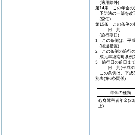
(適用除外)
第14条
この年金の
予防法の一部を改
(委任)
第15条
この条例の
附
則
(施行期日)
1
この条例は、平成
(経過措置)
2
この条例の施行
成元年綾南町条例第
3
施行日の前日ま
附
則
(平成3
この条例は、平成3
別表
(第6条関係)
年金の種類
心身障害者年金
(2
上)