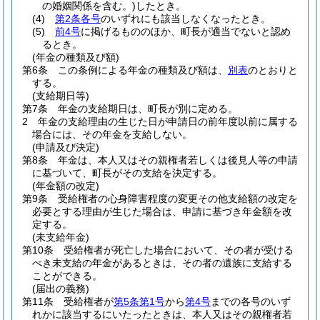
の婚姻関係を含む。)
したとき。
(4)
第2条各号
のいずれにも該当しなくなったとき。
(5)
前4号
に掲げるもののほか、町長が適当でないと認め
るとき。
(年金の種類及び額)
第6条
この条例による年金の種類及び額は、
別表
のとおりと
する。
(支給期日等)
第7条
年金の支給期日は、町長が別に定める。
2
年金の支給理由の生じた日が申請日の前年度以前に属する
場合には、その年金を支給しない。
(申請及び決定)
第8条
年金は、本人又はその親権者若しくは後見人等の申請
に基づいて、町長がその支給を決定する。
(年金額の改定)
第9条
受給権者の心身障害程度の変更その他支給額の改定を
必要とする理由が生じた場合は、申請に基づき年金額を改
定する。
(未支給年金)
第10条
受給権者が死亡した場合において、その者が受ける
べき未支給の年金があるときは、その者の遺族に支給する
ことができる。
(届出の義務)
第11条
受給権者が
第5条第1号
から
第4号
までの各号のいず
れかに該当するにいたったときは、本人又はその親権者若