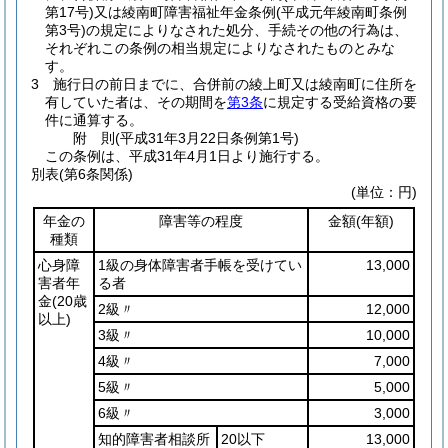
第17号)
又は綾南町障害福祉年金条例
(平成元年綾南町条例
第3号)
の規定によりなされた処分、手続その他の行為は、
それぞれこの条例の相当規定によりなされたものとみな
す。
3
施行日の前日までに、合併前の綾上町又は綾南町に住所を
有していた者は、その期間を
第3条
に規定する受給資格の要
件に通算する。
附
則
(平成31年3月22日
条例第1号)
この条例は、平成31年4月1日より施行する。
別表
(第6条関係)
(単位：円)
年金の
障害等の程度
金額
(年額)
種類
心身障
1級の身体障害者手帳を受けてい
13,000
害者年
る者
金
(20歳
2級〃
12,000
以上)
3級〃
10,000
4級〃
7,000
5級〃
5,000
6級〃
3,000
知的障害者相談所
20以下
13,000