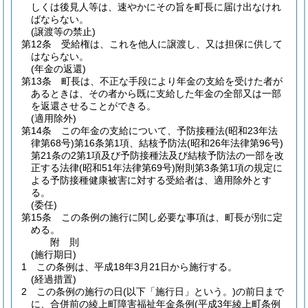
しくは後見人等は、速やかにその旨を町長に届け出なけれ
ばならない。
(譲渡等の禁止)
第12条
受給権は、これを他人に譲渡し、又は担保に供して
はならない。
(年金の返還)
第13条
町長は、不正な手段により年金の支給を受けた者が
あるときは、その者から既に支給した年金の全部又は一部
を返還させることができる。
(適用除外)
第14条
この年金の支給について、予防接種法
(昭和23年法
律第68号)
第16条第1項、結核予防法
(昭和26年法律第96号)
第21条の2第1項及び予防接種法及び結核予防法の一部を改
正する法律
(昭和51年法律第69号)
附則第3条第1項の規定に
よる予防接種健康被害に対する受給者は、適用除外とす
る。
(委任)
第15条
この条例の施行に関し必要な事項は、町長が別に定
める。
附
則
(施行期日)
1
この条例は、平成18年3月21日から施行する。
(経過措置)
2
この条例の施行の日
(以下「施行日」という。)
の前日まで
に、合併前の綾上町障害福祉年金条例
(平成3年綾上町条例