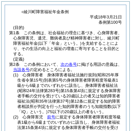
○綾川町障害福祉年金条例
平成18年3月21日
条例第100号
(目的)
第1条
この条例は、社会福祉の理念に基づき、心身障害者、
心身障害児、遺児、難病者及び精神障害者に対し、綾川町
障害福祉年金
(以下「年金」という。)
を支給することによ
り、その生活の向上と福祉の増進に寄与することを目的と
する。
(定義)
第2条
この条例において、
次の各号
に掲げる用語の意義は、
当該各号
の定めるところによる。
(1)
心身障害者 身体障害者福祉法施行規則
(昭和25年厚
生省令第15号)
別表第5号の身体障害者障害程度等級表1
級から6級までのいずれかに該当し、身体障害者福祉法
(昭和24年法律第283号)
第15条第4項に規定する身体障害
者手帳の交付を受けている20歳以上の者又は知的障害者
福祉法
(昭和35年法律第37号)
第12条に規定する知的障害
者相談所が判定を行った知的障害者のうち知能指数
(以下
「IQ」という。)
75以下の20歳以上の者をいう。
(2)
心身障害児
前号
に規定する身体障害者障害程度等級
表1級から6級までのいずれかに該当し、身体障害者福祉
法第15条第4項に規定する身体障害者手帳の交付を受け