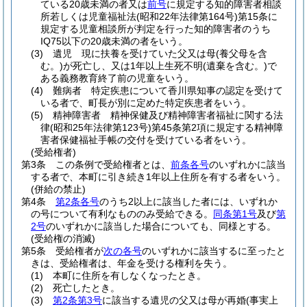
ている20歳未満の者又は
前号
に規定する知的障害者相談
所若しくは児童福祉法
(昭和22年法律第164号)
第15条に
規定する児童相談所が判定を行った知的障害者のうち
IQ75以下の20歳未満の者をいう。
(3)
遺児 現に扶養を受けていた父又は母
(養父母を含
む。)
が死亡し、又は1年以上生死不明
(遺棄を含む。)
で
ある義務教育終了前の児童をいう。
(4)
難病者 特定疾患について香川県知事の認定を受けて
いる者で、町長が別に定めた特定疾患者をいう。
(5)
精神障害者 精神保健及び精神障害者福祉に関する法
律
(昭和25年法律第123号)
第45条第2項に規定する精神障
害者保健福祉手帳の交付を受けている者をいう。
(受給権者)
第3条
この条例で受給権者とは、
前条各号
のいずれかに該当
する者で、本町に引き続き1年以上住所を有する者をいう。
(併給の禁止)
第4条
第2条各号
のうち2以上に該当した者には、いずれか
の号について有利なもののみ受給できる。
同条第1号
及び
第
2号
のいずれかに該当した場合についても、同様とする。
(受給権の消滅)
第5条
受給権者が
次の各号
のいずれかに該当するに至ったと
きは、受給権者は、年金を受ける権利を失う。
(1)
本町に住所を有しなくなったとき。
(2)
死亡したとき。
(3)
第2条第3号
に該当する遺児の父又は母が再婚
(事実上