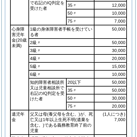
で右記のIQ判定を
35〃
12,000
受けた者
50〃
10,000
75〃
7,000
心身障
1級の身体障害者手帳を受けてい
50,000
害児年
る者
金
(20歳
2級〃
50,000
未満)
3級〃
30,000
4級〃
20,000
5級〃
15,000
6級〃
10,000
知的障害者相談所
20以下
50,000
又は児童相談所で
35〃
50,000
右記のIQ判定を受
50〃
30,000
けた者
75〃
20,000
遺児年
父又は母
(養父母を含む。)
が、死
(1人につき)
金
亡又は1年以上生死不明
(遺棄を
7,000
含む。)
である義務教育終了前の
児童