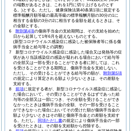
の端数があるときは、これを1円に切り上げるものとす
る。)
とする。
ただし、健康保険法第40条第1項に規定する
標準報酬月額等級の最高等級の標準報酬月額の30分の1に
相当する金額の3分の2に相当する金額を超えるときは、そ
の金額とする。
6
附則第4項
の傷病手当金の支給期間は、その支給を始めた
日から起算して1年6月を超えないものとする。
(新型コロナウイルス感染症に感染した被保険者等に係る傷
病手当金と給与等との調整)
7
新型コロナウイルス感染症に感染した場合又は発熱等の症
状があり当該感染症の感染が疑われる場合において給与等
の全部又は一部を受けることができる者に対しては、これ
を受けることができる期間は、傷病手当金を支給しない。
ただし、その受けることができる給与等の額が、
附則第5項
の規定により算定される額より少ないときは、その差額を
支給する。
8
前項
に規定する者が、新型コロナウイルス感染症に感染し
た場合において、その受けることができるはずであった給
与等の全部又は一部につき、その全額を受けることができ
なかったときは傷病手当金の全額、その一部を受けること
ができなかった場合においてその受けた額が傷病手当金の
額より少ないときはその額と傷病手当金との差額を支給す
る。
ただし、
同項ただし書
の規定により傷病手当金の一部
を受けたときは、その額を支給額から控除する。