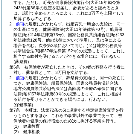
する。
ただし、町長が健康保険法施行令
(大正15年勅令第
243号)
第36条の規定を勘案し、必要があると認めるとき
は、規則で定めるところにより、これに3万円を上限として
加算するものとする。
2
前項
の規定にかかわらず、出産育児一時金の支給は、同一
の出産につき、健康保険法
(大正11年法律第70号)
、船員保
険法
(昭和14年法律第73号)
、国家公務員共済組合法
(昭和33
年法律第128号。他の法律において準用し、又は例による
場合を含む。次条第2項において同じ。)
又は地方公務員等
共済組合法
(昭和37年法律第152号)
の規定によって、これに
相当する給付を受けることができる場合には、行わない。
(葬祭費)
第6条
被保険者が死亡したときは、その者の葬祭を行う者に
対し、葬祭費として、3万円を支給する。
2
前項
の規定にかかわらず、葬祭費の支給は、同一の死亡に
つき、健康保険法、船員保険法、国家公務員共済組合法、
地方公務員等共済組合法又は高齢者の医療の確保に関する
法律
(昭和57年法律第80号)
の規定によって、これに相当す
る給付を受けることができる場合には、行わない。
(保健事業)
第7条
本町は、法第72条の5に規定する特定健康診査等を行
うものとするほか、これらの事業以外の事業であって、被
保険者の健康の保持増進のため次に掲げる事業を行う。
(1)
健康教育
(2)
健康相談