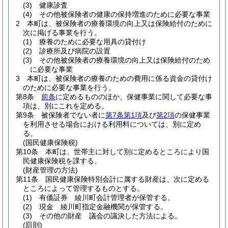
(3)
健康診査
(4)
その他被保険者の健康の保持増進のために必要な事業
2
本町は、被保険者の療養環境の向上又は保険給付のために
次に掲げる事業を行う。
(1)
療養のために必要な用具の貸付け
(2)
診療所及び病院の設置
(3)
その他被保険者の療養環境の向上又は保険給付のため
に必要な事業
3
本町は、被保険者の療養のための費用に係る資金の貸付け
のために必要な事業を行う。
第8条
前条
に定めるもののほか、保健事業に関して必要な事
項は、別にこれを定める。
第9条
被保険者でない者に
第7条第1項
及び
第2項
の保健事業
を利用させる場合における利用料については、別に定め
る。
(国民健康保険税)
第10条
本町は、世帯主に対して別に定めるところにより国
民健康保険税を課する。
(財産管理の方法)
第11条
国民健康保険特別会計に属する財産は、次に定める
ところによって管理するものとする。
(1)
有価証券 綾川町会計管理者が保管する。
(2)
現金 綾川町指定金融機関が保管する。
(3)
その他の財産 議会の議決した方法による。
(罰則)