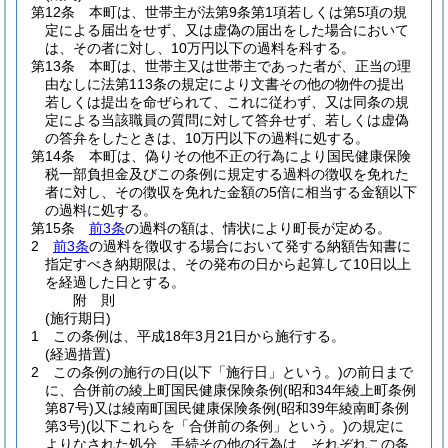
第12条
本町は、世帯主が法第9条第1項若しくは第5項の規
定による届出をせず、又は虚偽の届出をした場合において
は、その者に対し、10万円以下の過料を科する。
第13条
本町は、世帯主又は世帯主であった者が、正当の理
由なしに法第113条の規定により文書その他の物件の提出
若しくは提出を命ぜられて、これに従わず、又は同条の規
定による当該職員の質問に対して答弁せず、若しくは虚偽
の答弁をしたときは、10万円以下の過料に処する。
第14条
本町は、偽りその他不正の行為により国民健康保険
税一部負担金及びこの条例に規定する過料の徴収を免れた
者に対し、その徴収を免れた金額の5倍に相当する金額以下
の過料に処する。
第15条
前3条
の過料の額は、情状により町長が定める。
2
前3条
の過料を徴収する場合において発する納額告知書に
指定すべき納期限は、その発布の日から起算して10日以上
を経過した日とする。
附
則
(施行期日)
1
この条例は、平成18年3月21日から施行する。
(経過措置)
2
この条例の施行の日
(以下「施行日」という。)
の前日まで
に、合併前の綾上町国民健康保険条例
(昭和34年綾上町条例
第87号)
又は綾南町国民健康保険条例
(昭和39年綾南町条例
第3号)
(以下これらを「合併前の条例」という。)
の規定に
よりなされた処分、手続その他の行為は、それぞれこの条