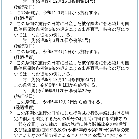
附
則
(令和3年12月16日
条例第14号)
(施行期日)
1
この条例は、令和4年1月1日から施行する。
(経過措置)
2
この条例の施行の日前に出産した被保険者に係る綾川町国
民健康保険条例第5条の規定による出産育児一時金の額につ
いては、なお従前の例による。
附
則
(令和5年3月20日
条例第1号)
(施行期日)
1
この条例は、令和5年4月1日から施行する。
(経過措置)
2
この条例の施行の日前に出産した被保険者に係る綾川町国
民健康保険条例第5条の規定による出産育児一時金の額につ
いては、なお従前の例による。
附
則
(令和5年12月14日
条例第23号)
この条例は、令和6年4月1日から施行する。
附
則
(令和6年9月20日
条例第22号)
(施行期日)
1
この条例は、令和6年12月2日から施行する。
(経過措置)
2
この条例の施行の日前にした行為及び行政手続における特
定の個人を識別するための番号の利用等に関する法律等の
一部を改正する法律の一部の施行に伴う関係政令の整備等
及び経過措置に関する政令
(令和6年政令第260号)
第9条の規
定によりなお従前の例によることとされる場合におけるこ