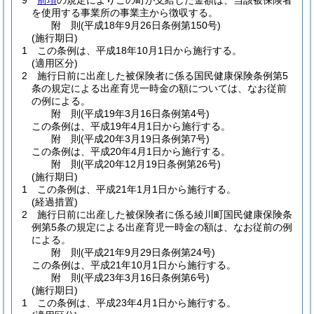
9
前項
の規定によりこの町が支給した金額は、当該被保険者
を使用する事業所の事業主から徴収する。
附
則
(平成18年9月26日
条例第150号)
(施行期日)
1
この条例は、平成18年10月1日から施行する。
(適用区分)
2
施行日前に出産した被保険者に係る国民健康保険条例第5
条の規定による出産育児一時金の額については、なお従前
の例による。
附
則
(平成19年3月16日
条例第4号)
この条例は、平成19年4月1日から施行する。
附
則
(平成20年3月19日
条例第7号)
この条例は、平成20年4月1日から施行する。
附
則
(平成20年12月19日
条例第26号)
(施行期日)
1
この条例は、平成21年1月1日から施行する。
(経過措置)
2
施行日前に出産した被保険者に係る綾川町国民健康保険条
例第5条の規定による出産育児一時金の額は、なお従前の例
による。
附
則
(平成21年9月29日
条例第24号)
この条例は、平成21年10月1日から施行する。
附
則
(平成23年3月16日
条例第6号)
(施行期日)
1
この条例は、平成23年4月1日から施行する。