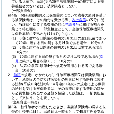
ている児童で、民法
(明治29年法律第89号)
の規定による扶
養義務者のない者は、被保険者としない。
(一部負担金)
第4条
保険医療機関又は保険薬局について療養の給付を受け
る被保険者は、その給付を受ける際、
次の各号
の区分に従
い、当該給付に要する費用の額に
当該各号
に掲げる割合を
乗じて得た額を、一部負担金として、当該保険医療機関又
は保険薬局に支払わなければならない。
(1)
6歳に達する日以後の最初の3月31日の翌日以後であっ
て70歳に達する日の属する月以前である場合 10分の3
(2)
6歳に達する日以後の最初の3月31日以前である場合
10分の2
(3)
70歳に達する日の属する月の翌月以後である場合
(
次
号
に掲げる場合を除く。)
10分の2
(4)
法第42条第1項第4号の規定が適用される者である場
合 10分の3
2
前項
の規定にかかわらず、保険医療機関又は保険薬局にお
いて、感染症の予防及び感染症の患者に対する医療に関す
る法律
(平成10年法律第114号)
第37条の2の規定による療養
の給付を受ける被保険者は、その医療に要する費用の額か
ら公費負担に相当する金額を控除した残額は、一部負担金
として支払うことを要しない。
(出産育児一時金)
第5条
被保険者が出産したときは、当該被保険者の属する世
帯の世帯主に対し、出産育児一時金として48.8万円を支給