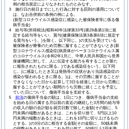
例の相当規定によりなされたものとみなす。
3
施行日の前日までにした行為に対する罰則の適用について
は、なお合併前の条例の例による。
(新型コロナウイルス感染症に感染した被保険者等に係る傷
病手当金)
4
給与等
(所得税法
(昭和40年法律第33号)
第28条第1項に規
定する給与等をいい、賞与
(健康保険法第3条第6項に規定す
る賞与をいう。)
を除く。以下同じ。)
の支払を受けている
被保険者が療養のため労務に服することができないとき
(新
型コロナウイルス感染症
(病原体がベータコロナウイルス属
のコロナウイルス
(令和2年1月に、中華人民共和国から世界
保健機関に対して、人に伝染する能力を有することが新た
に報告されたものに限る。)
である感染症をいう。以下同
じ。)
に感染したとき又は発熱等の症状があり当該感染症の
感染が疑われるときに限る。)
は、その労務に服することが
できなくなった日から起算して3日を経過した日から労務に
服することができない期間のうち労務に就くことを予定し
ていた日について、傷病手当金を支給する。
5
前項
の傷病手当金の額は、1日につき、傷病手当金の支給
を始める日の属する月以前の直近の継続した3月間の給与等
の収入の額の合計額を就労日数で除した金額
(その額に、5
円未満の端数があるときは、これを切り捨て、5円以上10
円未満の端数があるときは、これを10円に切り上げるもの
とする。)
の3分の2に相当する金額
(その金額に、50銭未満
の端数があるときは、これを切り捨て、50銭以上1円未満