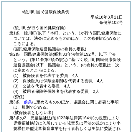
○綾川町国民健康保険条例
平成18年3月21日
条例第102号
(綾川町が行う国民健康保険)
第1条
綾川町
(以下「本町」という。)
が行う国民健康保険に
ついては、法令に定めるもののほか、この条例の定めると
ころによる。
(国民健康保険運営協議会の委員の定数)
第2条
国民健康保険法
(昭和33年法律第192号。以下「法」
という。)
第11条第2項の規定に基づく綾川町国民健康保険
運営協議会
(以下「協議会」という。)
の委員の定数は、次
に定めるところによる。
(1)
被保険者を代表する委員 4人
(2)
保険医又は保険薬剤師を代表する委員 4人
(3)
公益を代表する委員 4人
(4)
被用者保険等保険者を代表する委員 2人
(委任)
第3条
前条
に定めるもののほか、協議会に関し必要な事項
は、規則で定める。
(被保険者としない者)
第3条の2
児童福祉法
(昭和22年法律第164号)
の規定により
児童福祉施設に入所している児童又は同法の規定により小
規模住居型児童養育事業を行う者若しくは里親に委託され