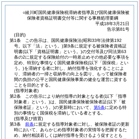
○綾川町国民健康保険税滞納者指導及び国民健康保険被
保険者資格証明書交付等に関する事務処理要綱
平成18年3月21日
告示第81号
(目的)
第1条
この告示は、国民健康保険法
(昭和33年法律第192
号。以下「法」という。)
第9条に規定する被保険者資格証
明書
(以下「資格証明書」という。)
の交付等及び同法第63
条の2に規定する保険給付の一時差止めその他必要な事項を
定め、特別な事情なく国民健康保険税
(以下「国保税」とい
う。)
を滞納する者に対し、納付指導を強化することによ
り、滞納者の一掃と収納率の向上を図り、もって被保険者
間の負担の公平と国民健康保険事業の健全な運営に資する
ことを目的とする。
(指導対象者)
第2条
この告示により納付指導の対象となる者
(以下「指導
対象者」という。)
は、国民健康保険被保険者証
(以下「被
保険者証」という。)
の更新時において、
第5条
に定める特
別の事情なく国保税を滞納している者とする。
(指導及び措置)
第3条
前条
に規定する指導対象者に対し、被保険者証の更新
時において、あらかじめ指導対象者の実情等を把握するた
め、納付相談若しくは納付指導を受けるよう促すととも