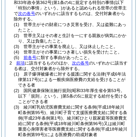
和33年政令第362号)
第1条の4に規定する特別の事情
(以下
「特別の事情」という。)
があると認められる世帯の世帯主
で
次の各号
のいずれかに該当するものは、交付対象者から
除外する。
(1)
世帯主がその財産につき災害を受け、又は盗難にあっ
たこと。
(2)
世帯主又はその者と生計を一にする親族が病気にかか
り、又は負傷したこと。
(3)
世帯主がその事業を廃止し、又は休止したこと。
(4)
世帯主がその事業につき著しい損失を受けたこと。
(5)
前各号
に類する事由があったこと。
2
前項
に該当するもののほか、
次の各号
のいずれかに該当す
る者は、交付対象者から除外する。
(1)
原子爆弾被爆者に対する援護に関する法律
(平成6年法
律第117号)
による一般疾病医療費の支給を受けることが
できる者
(2)
国民健康保険法施行規則
(昭和33年厚生省令第53号。
以下「規則」という。)
第5条の5に規定する給付を受ける
ことができる者
(3)
綾川町乳幼児医療費支給に関する条例
(平成18年綾川
町条例第95号)
、綾川町子育て支援医療費支給に関する条
例
(平成23年条例第1号)
、綾川町ひとり親家庭等医療費支
給に関する条例
(平成18年綾川町条例第96号)
又は綾川町
重度心身障害者等医療費支給に関する条例
(平成18年綾川
町条例第99号)
による医療費の助成対象者