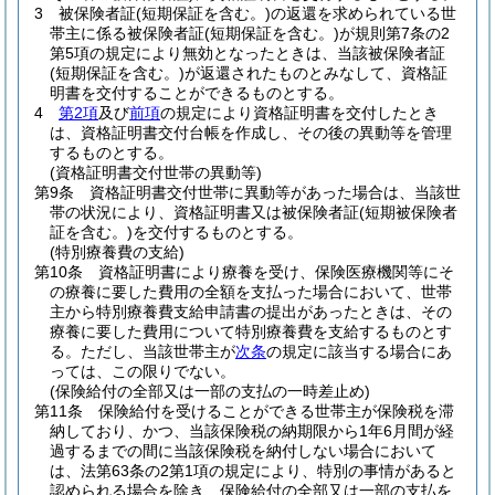
3
被保険者証
(短期保証を含む。)
の返還を求められている世
帯主に係る被保険者証
(短期保証を含む。)
が規則第7条の2
第5項の規定により無効となったときは、当該被保険者証
(短期保証を含む。)
が返還されたものとみなして、資格証
明書を交付することができるものとする。
4
第2項
及び
前項
の規定により資格証明書を交付したとき
は、資格証明書交付台帳を作成し、その後の異動等を管理
するものとする。
(資格証明書交付世帯の異動等)
第9条
資格証明書交付世帯に異動等があった場合は、当該世
帯の状況により、資格証明書又は被保険者証
(短期被保険者
証を含む。)
を交付するものとする。
(特別療養費の支給)
第10条
資格証明書により療養を受け、保険医療機関等にそ
の療養に要した費用の全額を支払った場合において、世帯
主から特別療養費支給申請書の提出があったときは、その
療養に要した費用について特別療養費を支給するものとす
る。
ただし、当該世帯主が
次条
の規定に該当する場合にあ
っては、この限りでない。
(保険給付の全部又は一部の支払の一時差止め)
第11条
保険給付を受けることができる世帯主が保険税を滞
納しており、かつ、当該保険税の納期限から1年6月間が経
過するまでの間に当該保険税を納付しない場合において
は、法第63条の2第1項の規定により、特別の事情があると
認められる場合を除き、保険給付の全部又は一部の支払を