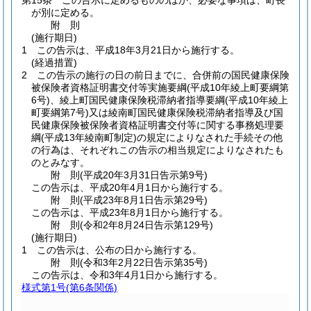
第15条
この告示に定めるもののほか、必要な事項は、町長
が別に定める。
附
則
(施行期日)
1
この告示は、平成18年3月21日から施行する。
(経過措置)
2
この告示の施行の日の前日までに、合併前の国民健康保険
被保険者資格証明書交付等実施要綱
(平成10年綾上町要綱第
6号)
、綾上町国民健康保険税滞納者指導要綱
(平成10年綾上
町要綱第7号)
又は綾南町国民健康保険税滞納者指導及び国
民健康保険被保険者資格証明書交付等に関する事務処理要
綱
(平成13年綾南町制定)
の規定によりなされた手続その他
の行為は、それぞれこの告示の相当規定によりなされたも
のとみなす。
附
則
(平成20年3月31日
告示第9号)
この告示は、平成20年4月1日から施行する。
附
則
(平成23年8月1日
告示第29号)
この告示は、平成23年8月1日から施行する。
附
則
(令和2年8月24日
告示第129号)
(施行期日)
1
この告示は、公布の日から施行する。
附
則
(令和3年2月22日
告示第35号)
この告示は、令和3年4月1日から施行する。
様式第1号
(第6条関係)