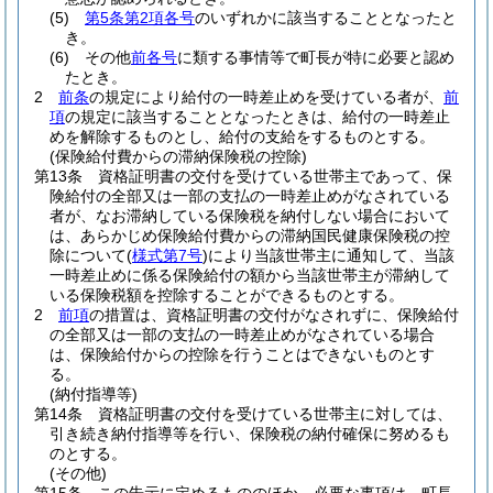
(5)
第5条第2項各号
のいずれかに該当することとなったと
き。
(6)
その他
前各号
に類する事情等で町長が特に必要と認め
たとき。
2
前条
の規定により給付の一時差止めを受けている者が、
前
項
の規定に該当することとなったときは、給付の一時差止
めを解除するものとし、給付の支給をするものとする。
(保険給付費からの滞納保険税の控除)
第13条
資格証明書の交付を受けている世帯主であって、保
険給付の全部又は一部の支払の一時差止めがなされている
者が、なお滞納している保険税を納付しない場合において
は、あらかじめ保険給付費からの滞納国民健康保険税の控
除について
(
様式第7号
)
により当該世帯主に通知して、当該
一時差止めに係る保険給付の額から当該世帯主が滞納して
いる保険税額を控除することができるものとする。
2
前項
の措置は、資格証明書の交付がなされずに、保険給付
の全部又は一部の支払の一時差止めがなされている場合
は、保険給付からの控除を行うことはできないものとす
る。
(納付指導等)
第14条
資格証明書の交付を受けている世帯主に対しては、
引き続き納付指導等を行い、保険税の納付確保に努めるも
のとする。
(その他)