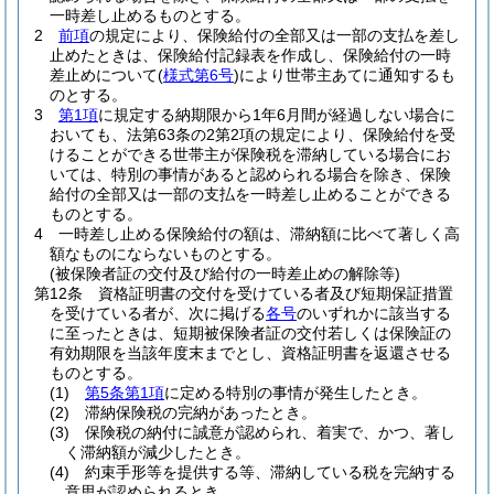
一時差し止めるものとする。
2
前項
の規定により、保険給付の全部又は一部の支払を差し
止めたときは、保険給付記録表を作成し、保険給付の一時
差止めについて
(
様式第6号
)
により世帯主あてに通知するも
のとする。
3
第1項
に規定する納期限から1年6月間が経過しない場合に
おいても、法第63条の2第2項の規定により、保険給付を受
けることができる世帯主が保険税を滞納している場合にお
いては、特別の事情があると認められる場合を除き、保険
給付の全部又は一部の支払を一時差し止めることができる
ものとする。
4
一時差し止める保険給付の額は、滞納額に比べて著しく高
額なものにならないものとする。
(被保険者証の交付及び給付の一時差止めの解除等)
第12条
資格証明書の交付を受けている者及び短期保証措置
を受けている者が、次に掲げる
各号
のいずれかに該当する
に至ったときは、短期被保険者証の交付若しくは保険証の
有効期限を当該年度末までとし、資格証明書を返還させる
ものとする。
(1)
第5条第1項
に定める特別の事情が発生したとき。
(2)
滞納保険税の完納があったとき。
(3)
保険税の納付に誠意が認められ、着実で、かつ、著し
く滞納額が減少したとき。
(4)
約束手形等を提供する等、滞納している税を完納する
意思が認められるとき。