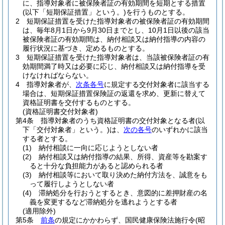
に、指導対象者に被保険者証の有効期間を短期とする措置
(以下「短期保証措置」という。)
を行うものとする。
2
短期保証措置を受けた指導対象者の被保険者証の有効期間
は、毎年8月1日から9月30日までとし、10月1日以後の該当
被保険者証の有効期間は、納付相談又は納付指導の内容の
履行状況に基づき、定めるものとする。
3
短期保証措置を受けた指導対象者は、当該被保険者証の有
効期間満了時又は必要に応じ、納付相談又は納付指導を受
けなければならない。
4
指導対象者が、
次条各号
に規定する交付対象者に該当する
場合は、短期保証措置保険証の返還を求め、更新に替えて
資格証明書を交付するものとする。
(資格証明書交付対象者)
第4条
指導対象者のうち資格証明書の交付対象となる者
(以
下「交付対象者」という。)
は、
次の各号
のいずれかに該当
する者とする。
(1)
納付相談に一向に応じようとしない者
(2)
納付相談又は納付指導の結果、所得、資産等を勘案す
ると十分な負担能力があると認められる者
(3)
納付相談等において取り決めた納付方法を、誠意をも
って履行しようとしない者
(4)
滞納処分を行おうとするとき、意図的に差押財産の名
義を変更するなど滞納処分を逃れようとする者
(適用除外)
第5条
前条
の規定にかかわらず、国民健康保険法施行令
(昭