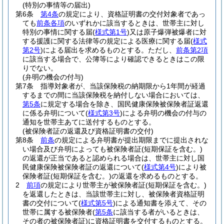
(特別の事情等の届出)
第6条
第4条
の規定により、資格証明書の交付対象者であっ
ても
前条各項
のいずれかに該当するときは、世帯主に対し
特別の事情に関する届
(
様式第1号
)
又は原子爆弾被爆者に対
する援護に関する法律等の規定による医療に関する届
(
様式
第2号
)
による届出を求めるものとする。
ただし、
前条第2項
に該当する場合で、公簿等により確認できるときはこの限
りでない。
(弁明の機会の付与)
第7条
指導対象者が、当該保険税の納期限から1年間が経過
するまでの間に当該保険税を納付しない場合においては、
第5条
に規定する場合を除き、国民健康保険被保険者証返還
に係る弁明について
(
様式第3号
)
による弁明の機会の付与の
通知を世帯主あてに送付するものとする。
(被保険者証の返還及び資格証明書の交付)
第8条
前条
の規定による弁明書が提出期限までに提出されな
い場合及び弁明によっても被保険者証
(短期保証を含む。)
の返還が正当であると認められる場合は、世帯主に対し国
民健康保険被保険者証の返還について
(
様式第4号
)
により被
保険者証
(短期保証を含む。)
の返還を求めるものとする。
2
前項
の規定により世帯主が被保険者証
(短期保証を含む。)
を返還したときは、当該世帯主に対し、被保険者資格証明
書の交付について
(
様式第5号
)
による通知書を添えて、その
世帯に属する被保険者
(
第5条
に該当する者がいるときは、
その者の被保険者証)
に資格証明書を交付するものとする。