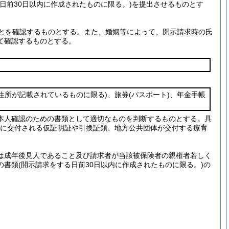
日前30日以内に作成されたものに限る。)
を提出させるものとす
とを確認するものとする。また、婚姻等によって、開示請求時の氏
て確認するものとする。
(住所が記載されているものに限る)
、旅券
(パスポート)
、年金手帳
本人確認のための書類として適切なものを判断するものとする。具
合に交付される仮証明証や引換証類、地方公共団体が交付する療育
は成年後見人であること及び請求者が当該被保険者の親権者若しく
の書類
(開示請求をする日前30日以内に作成されたものに限る。)
の