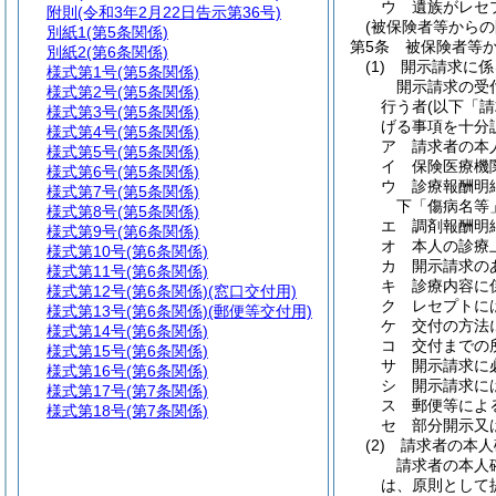
ウ
遺族がレセ
附則
(令和3年2月22日告示第36号)
(被保険者等からの
別紙1
(第5条関係)
第5条
被保険者等
別紙2
(第6条関係)
(1)
開示請求に係
様式第1号
(第5条関係)
開示請求の受
様式第2号
(第5条関係)
行う者
(以下「
様式第3号
(第5条関係)
げる事項を十分
様式第4号
(第5条関係)
ア
請求者の本
様式第5号
(第5条関係)
イ
保険医療機
様式第6号
(第5条関係)
ウ
診療報酬明
様式第7号
(第5条関係)
下「傷病名等
様式第8号
(第5条関係)
エ
調剤報酬明
様式第9号
(第6条関係)
オ
本人の診療
様式第10号
(第6条関係)
カ
開示請求の
様式第11号
(第6条関係)
キ
診療内容に
様式第12号
(第6条関係)(窓口交付用)
ク
レセプトに
様式第13号
(第6条関係)(郵便等交付用)
ケ
交付の方法
様式第14号
(第6条関係)
コ
交付までの
様式第15号
(第6条関係)
サ
開示請求に
様式第16号
(第6条関係)
シ
開示請求に
様式第17号
(第7条関係)
ス
郵便等によ
様式第18号
(第7条関係)
セ
部分開示又
(2)
請求者の本人
請求者の本人
は、原則として