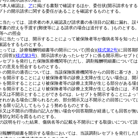
からの開示請求の場合
の本人確認は、
ア
に掲げる書類で確認するほか、委任状
(開示請求をする
プトの開示請求に関する委任があることを確認するものとする。
に当たっては、請求者の本人確認及び請求書の各項目の記載に漏れ、誤
求書の控えを手渡す
(郵便等による請求の場合は送付する。)
ものとする
等への照会
示に当たっては、開示することによって被保険者等が傷病名等を知った
確認をするものとする。
たっては、診療報酬明細書等の開示について
(照会)
(
様式第2号
)
に回答期
て
(回答)
(
様式第3号
)
、開示請求があったレセプトに係る開示用レセプト
レセプトを発行した保険医療機関等
(ただし、調剤報酬明細書について
ての意見を照会するものとする。
トの開示の適否については、当該保険医療機関等からの回答に基づき、
トを開示することにより被保険者等の診療上支障が生じない場合は、開
トを開示することにより被保険者等の診療上支障が生じる部分がある場
トを開示することにより被保険者等の診療上支障が生じる場合には、不
示又は不開示とすることができるのは、レセプトを開示することによっ
それがある場合に限られるため、部分開示又は不開示との回答について
きる限り記入してもらうよう努めるものとする。
示又は不開示の理由の記入が無い場合や回答期限が経過しても回答が無
適切な対応を図るものとする。
の説明を行った結果、傷病名等の記載を不開示にする取扱いについて請
剤報酬明細書を開示する場合においては、当該調剤レセプトを発行した