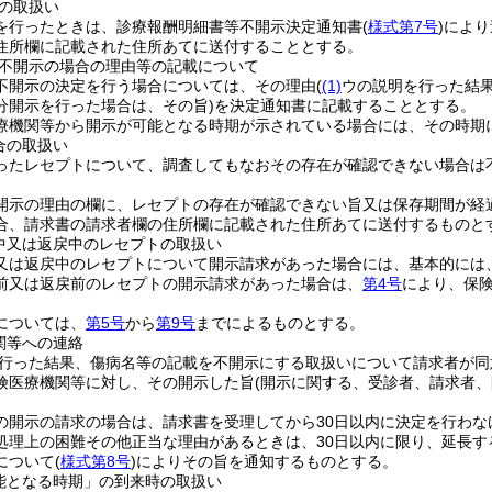
の取扱い
を行ったときは、診療報酬明細書等不開示決定通知書
(
様式第7号
)
により
住所欄に記載された住所あてに送付することとする。
不開示の場合の理由等の記載について
不開示の決定を行う場合については、その理由
(
(1)
ウの説明を行った結
分開示を行った場合は、その旨)
を決定通知書に記載することとする。
療機関等から開示が可能となる時期が示されている場合には、その時期
合の取扱い
ったレセプトについて、調査してもなおその存在が確認できない場合は
開示の理由の欄に、レセプトの存在が確認できない旨又は保存期間が経
合、請求書の請求者欄の住所欄に記載された住所あてに送付するものと
中又は返戻中のレセプトの取扱い
又は返戻中のレセプトについて開示請求があった場合には、基本的には
前又は返戻前のレセプトの開示請求があった場合は、
第4号
により、保
。
については、
第5号
から
第9号
までによるものとする。
関等への連絡
行った結果、傷病名等の記載を不開示にする取扱いについて請求者が同
険医療機関等に対し、その開示した旨
(開示に関する、受診者、請求者、
の開示の請求の場合は、請求書を受理してから30日以内に決定を行わな
処理上の困難その他正当な理由があるときは、30日以内に限り、延長
について
(
様式第8号
)
によりその旨を通知するものとする。
能となる時期」の到来時の取扱い