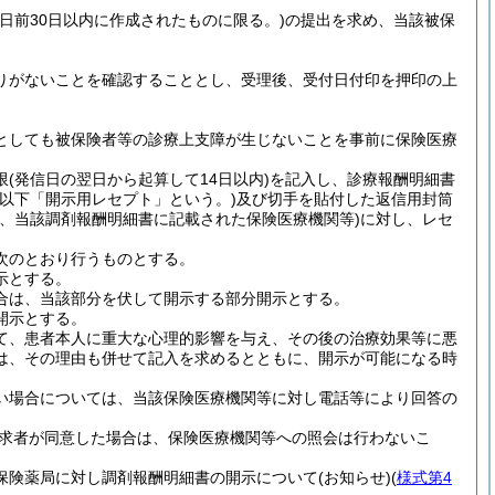
日前30日以内に作成されたものに限る。)
の提出を求め、当該被保
りがないことを確認することとし、受理後、受付日付印を押印の上
。
としても被保険者等の診療上支障が生じないことを事前に保険医療
限
(発信日の翌日から起算して14日以内)
を記入し、診療報酬明細書
(以下「開示用レセプト」という。)
及び切手を貼付した返信用封筒
は、当該調剤報酬明細書に記載された保険医療機関等)
に対し、レセ
次のとおり行うものとする。
示とする。
合は、当該部分を伏して開示する部分開示とする。
開示とする。
て、患者本人に重大な心理的影響を与え、その後の治療効果等に悪
は、その理由も併せて記入を求めるとともに、開示が可能になる時
い場合については、当該保険医療機関等に対し電話等により回答の
求者が同意した場合は、保険医療機関等への照会は行わないこ
保険薬局に対し調剤報酬明細書の開示について
(お知らせ)
(
様式第4