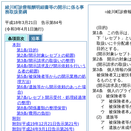
綾川町診療報酬明細書等の開示に係る事
務取扱要綱
○綾川町診療
平成18年3月21日 告示第84号
(目的)
(令和3年4月1日施行)
第1条
この告示は
下「レセプト」と
条項目次
沿革
取扱いに十分配慮
本則
目的とする。
第1条
(目的)
(開示対象レセプト
第2条
(開示対象レセプトの範囲)
第2条
開示の対象
第3条
(開示請求の取扱いの整理)
(開示請求の取扱い
第4条
(開示請求及び開示依頼を行いう
第3条
個人情報の
る者の範囲)
被保険者又は被扶
第5条
(被保険者等からの開示業務の処
るものとする。
理方法)
(開示請求及び開
第6条
(遺族等から開示依頼のあった場
第4条
個人のプラ
合)
(1)
被保険者等
第7条
(レセプト開示受付・処理経過簿
ア
被保険者本
の整理)
イ
被保険者等
第8条
(関係書類の整理保管)
ウ
被保険者本
第9条
(費用の負担)
(2)
遺族等
附則
ア
被保険者等
附則
(平成19年12月21日告示第21号)
イ
遺族が未成
附則
(平成24年9月1日告示第26号)