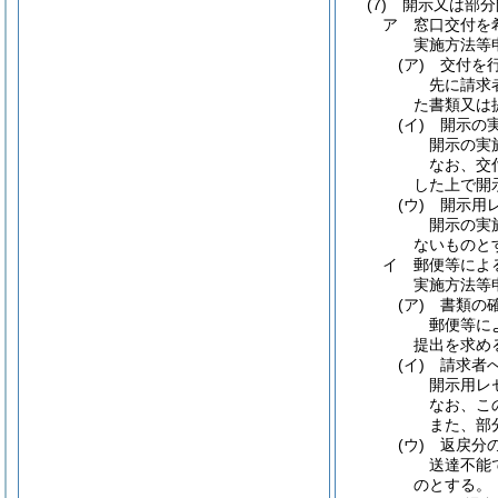
(7)
開示又は部分
ア
窓口交付を
実施方法等
(ア)
交付を
先に請求
た書類又は
(イ)
開示の
開示の実
なお、交
した上で開
(ウ)
開示用
開示の実
ないものと
イ
郵便等によ
実施方法等
(ア)
書類の
郵便等に
提出を求め
(イ)
請求者
開示用レ
なお、こ
また、部
(ウ)
返戻分
送達不能
のとする。