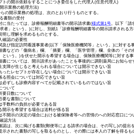
プトの開示依頼をすることにつき委任をした代理人
(任意代理人)
開示業務の処理方法)
からの開示業務の処理は、次のとおり行うものとする。
る書類の受付
付に当たっては、診療報酬明細書等の開示請求書
(
様式第1号
。以下「請
請求者」という。)
に対し、別紙1「診療報酬明細書等の開示請求される方
説明し理解を求めるものとする。
人確認の必要性
関及び指定訪問看護事業者
(以下「保険医療機関等」という。)
に対する
細書などの「傷病名」欄、「摘要」欄、「医学管理」欄、全体の「その
」という。)
を伏せた開示を希望する場合は、保険医療機関等に対する事
細書については、開示請求があったことを事後的に調剤薬局にお知らせ
上支障が生じると考えられる場合については開示できない旨
あったレセプトが存在しない場合については開示できない旨
係る照会については対応できない旨
は必ずしも診療内容すべてが記載されているものではない旨
について
所要日数について
必要な書類について
は手数料の負担が必要である旨
る開示を希望する場合は送料が係る旨
は不開示の決定の場合における被保険者等への苦情のへの対応窓口につ
確認方法
確認は、次に掲げる書類
(郵便等による請求の場合は、その写し)
の提出
提示された書類の写しを取るものとし、その際には本人の了解を得るも