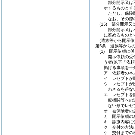
部分開示又は
示するものとす
ただし、保険
なお、その際
(15)
部分開示又
部分開示又は
に努めるものと
(遺族等から開示依
第6条
遺族等から
(1)
開示依頼に係
開示依頼の受
う者
(以下「依頼
掲げる事項を十
ア
依頼者の本
イ
レセプトが
ウ
レセプトが
わざるを得な
エ
レセプトを
療機関等への
ない形でレセ
オ
被保険者の
カ
開示依頼の
キ
診療内容に
ク
交付の方法
ケ
交付までの