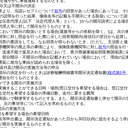
を速やかに事後連絡するものとする。
示又は不開示の決定
等より、当該レセプトについて
前号
の回答があった場合にあっては、そ
の説明を行った結果、傷病名等の記載を不開示にする取扱いについて請
は任意代理人
(以下「法定代理人等」という。)
からの開示請求による場
代理人等に対して開示を行うものとする。
において開示の取扱いとする場合
(遺族等からの依頼を除く。)
は、次の
関等に対し照会を行った際に示した回答期限内
(発信日の翌日から起算し
回答の要請をしても、なお回答が得られないとき。
(ただし、主治医と
療機関等の廃止等の事情により、保険医療機関等に対し
前号
の照会を行
、送達不能で返戻された場合において、香川県健康福祉部医務国保課に
、部分開示・不開示の理由が記載されていない場合において、理由の記
遅延に相当な事由が認められる場合を除く。)
送付及び開示の実施方法等の申出
開示の決定を行ったときは診療報酬明細書等開示決定通知書
(
様式第5号
通知を行うものとする。
ができる開示の実施方法
実施することができる日時・場所
(窓口交付を希望する場合は、窓口交付
る交付を希望する場合の準備日数、送付に要する費用
展扱いで郵便等するものとする。また、開示決定通知書と併せて開示の
、次の事項等について記入を求めるものとする。
開示の実施方法
付を希望する場合の希望日時
法等申出書は、開示決定通知があった日から30日以内に提出するよう
り開示を実施するものとする。