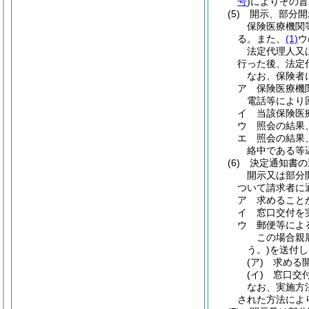
号
)
によりその旨
(5)
開示、部分開
保険医療機関
る。また、
(1)
ウ
法定代理人又
行った後、法定
なお、保険者
ア
保険医療機
電話等により
イ
当該保険医
ウ
照会の結果
エ
照会の結果
絡中である等
(6)
決定通知書の
開示又は部分
ついて請求者に
ア
求めること
イ
窓口交付を
ウ
郵便等によ
この場合親
う。)
を送付し
(ア)
求める
(イ)
窓口交
なお、実施方
された方法によ