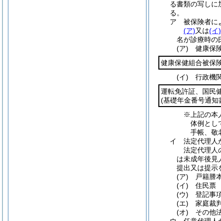
る書類の写しに
る。
ア
被保険者に
(ア)
又は
(イ)
名が診療時の
(ア)
健康保
健康保健組合被保
(イ)
行政機
運転免許証、国民
(基礎年金番号通知
※上記の本
体例とし
手帳、敬
イ
法定代理人
法定代理人
は未成年後見
提出又は提示
(ア)
戸籍謄
(イ)
住民票
(ウ)
登記事
(エ)
家庭裁
(オ)
その他