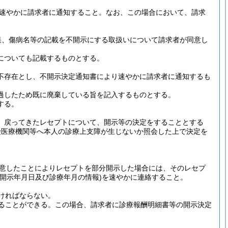
速やかに請求者に通知すること。なお、この場合において、請求
果、傷病名等の記載を不開示にする取扱いについて請求者が同意し
についても記載するものとする。
不存在とし、不開示決定通知書により速やかに請求者に通知するも
過したため既に廃棄している旨を記入するものとする。
する。
、戻ってきたレセプトについて、開示等の決定をすることとする
険医療機関等へ本人の診療上支障が生じないか照会した上で決定を
意したことによりレセプトを部分開示した場合には、そのレセプ
開示年月日及び診療年月の情報)
を速やかに連絡すること。
ければならない。
することができる。この場合、請求者に診療報酬明細書等の開示決定