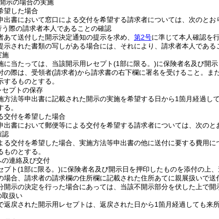
開示の場合の実施
希望した場合
申出書において窓口による交付を希望する請求者については、次のとお
行う際の請求者本人であることの確認
者あて送付した開示決定通知の提示を求め、
第2号
に準じて本人確認を
提示された書類の写しがある場合には、それにより、請求者本人である
実施
施に当たっては、当該開示用レセプト
(1部に限る。)
に保険者名及び開示
付の際は、受領者
(請求者)
から請求書の右下欄に署名を受けること。ま
示するものとする。
レセプトの保存
施方法等申出書に記載された開示の実施を希望する日から1箇月経過し
する。
る交付を希望した場合
申出書において郵便等による交付を希望する請求者については、次のと
確認
よる交付を希望した場合、実施方法等申出書の他に送付に要する費用に
るものとする。
への連絡及び交付
セプト
(1部に限る。)
に保険者名及び開示日を押印したものを添付の上、
の場合、請求者の請求欄の住所欄に記載された住所あてに親展扱いで送
分開示の決定を行った場合にあっては、当該不開示部分を伏した上で開
の取扱い
で返戻された開示用レセプトは、返戻された日から1箇月経過しても来