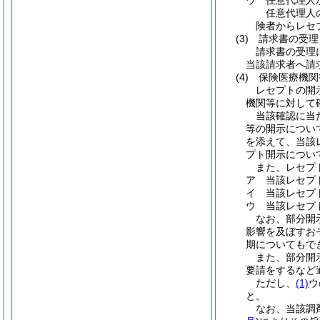
ウ
任意代理人
任意代理人
険者からレセ
(3)
請求書の受理
請求書の受理
当該請求者へ請
(4)
保険医療機関
レセプトの開
機関等に対して
当該確認に当
等の開示につい
を添えて、当該
プト開示につい
また、レセプ
ア
当該レセプ
イ
当該レセプ
ウ
当該レセプ
なお、部分開
影響を及ぼすお
期についてもで
また、部分開
要請をするなど
ただし、
(1)
ウ
と。
なお、当該調