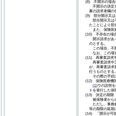
(8)
不開示の場合
不開示の決定
書の請求者欄の
(9)
部分開示又は
部分開示又は
たことにより部
また、保険医
(10)
不存在の場
開示請求があ
のとする。
この場合、不
なお、この場
(11)
再審査請求
再審査請求中
が、再審査請求
行うものとする
その際の手続
(12)
保険医療機
(1)
ウの説明を
トを発行した保
(13)
決定の期限
被保険者から
ただし、事務
等の期限の延期
(14)
「開示が可