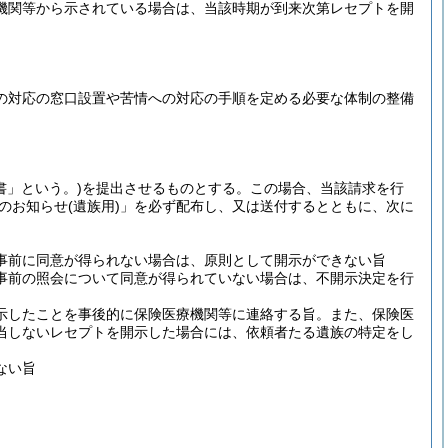
機関等から示されている場合は、当該時期が到来次第レセプトを開
。
の対応の窓口設置や苦情への対応の手順を定める必要な体制の整備
書」という。)
を提出させるものとする。この場合、当該請求を行
のお知らせ
(遺族用)
」を必ず配布し、又は送付するとともに、次に
事前に同意が得られない場合は、原則として開示ができない旨
事前の照会について同意が得られていない場合は、不開示決定を行
示したことを事後的に保険医療機関等に連絡する旨。
また、保険医
当しないレセプトを開示した場合には、依頼者たる遺族の特定をし
ない旨