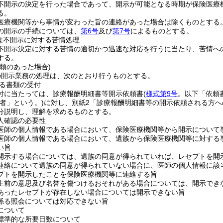
不開示の決定を行った場合であって、開示が可能となる時期が保険医療
る。
医療機関等から事情が変わった旨の連絡があった場合は除くものとする
の開示の手続については、
第6号
及び
第7号
によるものとする。
は不開示に対する苦情処理
不開示決定に対する苦情の適切かつ迅速な対応を行うに当たり、苦情へ
する。
頼のあった場合)
の開示業務の処理は、次のとおり行うものとする。
る書類の受付
付に当たっては、診療報酬明細書等開示依頼書
(
様式第9号
。以下「依頼
者」という。)
に対し、別紙2「診療報酬明細書等の開示依頼される方へ
分説明し、理解を求めるものとする。
人確認の必要性
医師の個人情報である場合において、保険医療機関等から開示について
医師の個人情報である場合において、遺族から保険医療機関等に対する
い旨
開示する場合については、遺族の同意が得られていれば、レセプトを開
連絡について遺族の同意が得られていない場合に、医師の個人情報に該
プトを開示したことを保険医療機関等に連絡する旨
生前の意思及び名誉を傷つけるおそれがある場合については、開示でき
あったレセプトが存在しない場合については開示できない旨
係る照会については対応できない旨
について
標準的な所要日数について