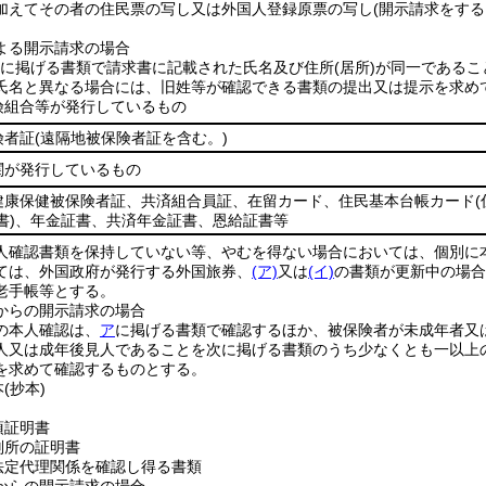
加えてその者の住民票の写し又は外国人登録原票の写し
(開示請求をする
よる開示請求の場合
に掲げる書類で請求書に記載された氏名及び住所
(居所)
が同一であるこ
氏名と異なる場合には、旧姓等が確認できる書類の提出又は提示を求め
険組合等が発行しているもの
険者証
(遠隔地被保険者証を含む。)
関が発行しているもの
健康保健被保険者証、共済組合員証、在留カード、住民基本台帳カード
書)
、年金証書、共済年金証書、恩給証書等
人確認書類を保持していない等、やむを得ない場合においては、個別に
ては、外国政府が発行する外国旅券、
(ア)
又は
(イ)
の書類が更新中の場
老手帳等とする。
からの開示請求の場合
の本人確認は、
ア
に掲げる書類で確認するほか、被保険者が未成年者又
人又は成年後見人であることを次に掲げる書類のうち少なくとも一以上
を求めて確認するものとする。
本
(抄本)
項証明書
判所の証明書
法定代理関係を確認し得る書類