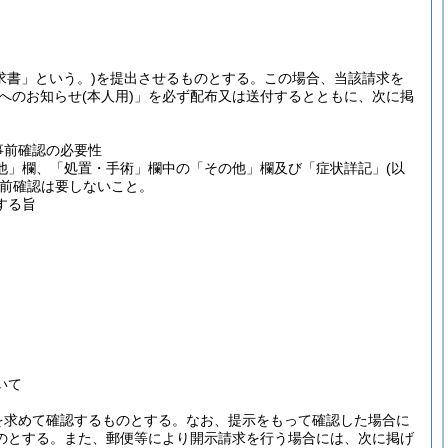
求書」という。)
を提出させるものとする。この場合、当該請求を
へのお知らせ
(本人用)
」を必ず配布又は送付するとともに、次に掲
事前確認の必要性
他」欄、「処置・手術」欄中の「その他」欄及び「症状詳記」
(以
前確認は要しないこと。
する旨
いて
を求めて確認するものとする。なお、提示をもって確認した場合に
のとする。また、郵便等により開示請求を行う場合には、次に掲げ