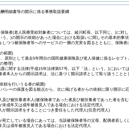
報酬明細書等の開示に係る事務取扱要綱
、保険者
(老人医療受給対象者については、綾川町長。以下同じ。)
に対し
いう。)
の開示の依頼があった場合における取扱いに関しその基本的事項
をしつつ被保険者等へのサービスの一層の充実を図るとともに、保険者
の範囲)
は、原則として過去5年間分の国民健康保険及び老人保健に係るレセプト
の整理)
保護に関する法律
(平成15年法律第57号。以下「法」という。)
において
養者本人からの開示請求は、法に基づく開示請求として取り扱うことと
示依頼を行いうる者の範囲)
イバシーの保護を図る観点から、次に掲げる者からの依頼に限り開示に
人及び被扶養者本人
(被保険者であった者及び被扶養者であった者を含む
が未成年又は成年被後見人である場合における法定代理人
人が開示請求をすることにつき委任をした代理人
(任意代理人)
が死亡している場合にあっては、当該被保険者等の父母、配偶者若しく
年又は成年被後見人である場合における法定代理人