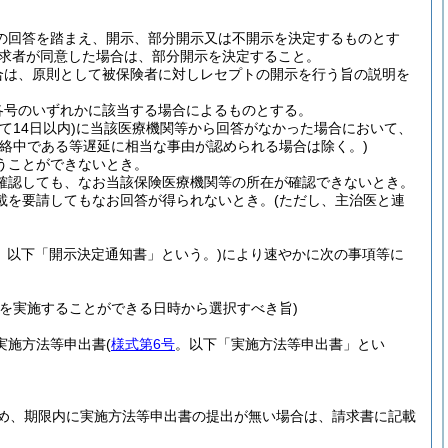
の回答を踏まえ、開示、部分開示又は不開示を決定するものとす
求者が同意した場合は、部分開示を決定すること。
合は、原則として被保険者に対しレセプトの開示を行う旨の説明を
各号のいずれかに該当する場合によるものとする。
て14日以内)
に当該医療機関等から回答がなかった場合において、
連絡中である等遅延に相当な事由が認められる場合は除く。)
うことができないとき。
確認しても、なお当該保険医療機関等の所在が確認できないとき。
載を要請してもなお回答が得られないとき。
(ただし、主治医と連
。以下「開示決定通知書」という。)
により速やかに次の事項等に
を実施することができる日時から選択すべき旨)
実施方法等申出書
(
様式第6号
。以下「実施方法等申出書」とい
求め、期限内に実施方法等申出書の提出が無い場合は、請求書に記載