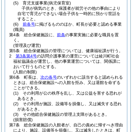
(5)
育児支援事業
(病児保育室)
子供が病気のとき、保護者が就労その他の事由により
自宅で育児ができない場合子供を一時的に預かり世話を
すること。
(6)
前各号
に掲げるもののほか、町長が必要と認める事業
(職員)
第4条
総合保健施設に、
前条
の事業実施に必要な職員を置
く。
(管理及び運営)
第5条
総合保健施設の管理については、健康福祉課が行う。
2
第3条第4号
の訪問介護事業の運営については綾川町社会
福祉協議会が運営し、他の事業運営については、関係課に
おいて行うものとする。
(入館の制限)
第6条
町長は、
次の各号
のいずれかに該当すると認められる
ときは、総合保健施設への入館を拒み、又は退館を命ずる
ことができる。
(1)
その利用が公の秩序を乱し、又は公益を害する恐れが
あるとき。
(2)
その利用が施設、設備等を損傷し、又は滅失する恐れ
があるとき。
(3)
その他総合保健施設の管理上支障があるとき。
(損害賠償)
第7条
総合保健施設の入館者が、自己の責めに帰すべき理由
により、施設、設備等を損傷し、又は滅失したときは、町