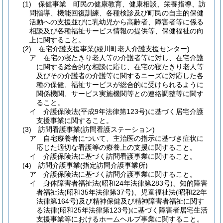
(1)
保健事業 町民の健康教育、健康相談、栄養指導、訪
問指導、機能回復訓練、各種検診及び町民の自主的保健
活動への支援並びに乳幼児から高齢者、障害者等に係る
相談及び各種福祉サービス情報の提供等、保健福祉の向
上に関すること。
(2)
在宅介護支援事業
(綾川町老人介護支援センター)
ア
在宅の寝たきり老人等の介護者等に対し、在宅介護
に関する総合的な相談に応じ、在宅の寝たきり老人等
及びその介護者の介護等に関するニーズに対応した各
種の保健、福祉サービスが総合的に受けられるように
関係機関、サービス実施機関等との連絡調整等に関す
ること。
イ
介護保険法
(平成9年法律第123号)
に基づく居宅介護
支援事業に関すること。
(3)
訪問看護事業
(訪問看護ステーション)
ア
自宅療養者について、主治医の指示に基づき症状に
応じた適切な看護等の療養上の支援に関すること。
イ
介護保険法に基づく訪問看護事業に関すること。
(4)
訪問介護事業
(指定訪問介護事業所)
ア
介護保険法に基づく訪問介護事業に関すること。
イ
身体障害者福祉法
(昭和24年法律第283号)
、知的障害
者福祉法
(昭和35年法律第37号)
、児童福祉法
(昭和22年
法律第164号)
及び精神保健及び精神障害者福祉に関す
る法律
(昭和25年法律第123号)
に基づく障害者居宅生活
支援事業等におけるホームヘルプ事業に関すること。