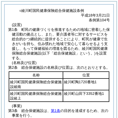
○綾川町国民健康保険総合保健施設条例
平成18年3月21日
条例第104号
(設置)
第1条
町民の健康づくりを推進するための地域に密着した保
健活動の拠点とし、また、要介護者等に対するサービスを
総合的かつ継続的に提供することにより、町民が健康で生
きがいを持ち、住み慣れた地域で安心して暮らせるよう支
援し、もって保健福祉の増進を図るため、綾川町国民健康
保険総合保健施設
(以下「総合保健施設」という。)
を設置
する。
(名称及び位置)
第2条
総合保健施設の名称及び位置は、次のとおりとする。
名称
位置
綾川町国民健康保険総合保健施
綾川町陶1720番地1
設綾南
綾川町国民健康保険総合保健施
綾川町山田下3352番地1
設綾上
(事業)
第3条
総合保健施設は、
第1条
の目的を達成するため、次の
事業を行う。