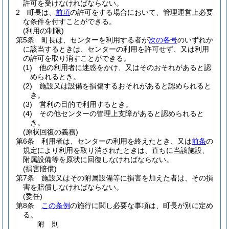
許可を受けなければならない。
2
町長は、
前項
の許可をする場合において、管理運営上必要
な条件を付すことができる。
(利用の制限)
第5条
町長は、センターを利用する者が
次の各号
のいずれか
に該当するときは、センターの利用を許可せず、又は利用
の許可を取り消すことができる。
(1)
他の利用者に迷惑をかけ、又はそのおそれがあると認
められるとき。
(2)
施設又は設備を損傷するおそれがあると認められると
き。
(3)
営利の目的で利用するとき。
(4)
その他センターの管理上支障があると認められると
き。
(原状回復の義務)
第6条
利用者は、センターの利用を終えたとき、又は
前条
の
規定により利用を取り消されたときは、直ちに当該施設、
附属設備等を原状に回復しなければならない。
(損害賠償)
第7条
施設又はその附属設備等に損害を加えた者は、その損
害を賠償しなければならない。
(委任)
第8条
この条例
の施行に関し必要な事項は、町長が別に定め
る。
附
則