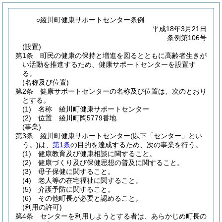
○綾川町健康サポートセンター条例
平成18年3月21日
条例第106号
(設置)
第1条
町民の健康の保持と増進を図るとともに高齢者生きが
い活動を推進するため、健康サポートセンターを設置す
る。
(名称及び位置)
第2条
健康サポートセンターの名称及び位置は、次のとおり
とする。
(1)
名称 綾川町健康サポートセンター
(2)
位置 綾川町陶5779番地
(事業)
第3条
綾川町健康サポートセンター
(以下「センター」とい
う。)
は、
第1条
の目的を達成するため、次の事業を行う。
(1)
健康教育及び健康相談に関すること。
(2)
健康づくり及び保健思想の普及に関すること。
(3)
母子保健に関すること。
(4)
老人等の在宅福祉に関すること。
(5)
介護予防に関すること。
(6)
その他町長が必要と認めること。
(利用の許可)
第4条
センターを利用しようとする者は、あらかじめ町長の