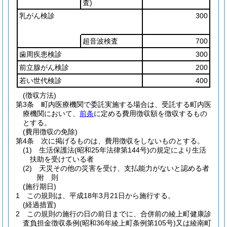
査)
乳がん検診
300
超音波検査
700
歯周疾患検診
300
前立腺がん検診
200
若い世代検診
400
(徴収方法)
第3条
町内医療機関で委託実施する場合は、受託する町内医
療機関において、
前条
に定める費用徴収額を徴収するもの
とする。
(費用徴収の免除)
第4条
次に掲げるものは、費用徴収をしないものとする。
(1)
生活保護法
(昭和25年法律第144号)
の規定により生活
扶助を受けている者
(2)
天災その他の災害を受け、支払能力がないと認める者
附
則
(施行期日)
1
この規則は、平成18年3月21日から施行する。
(経過措置)
2
この規則の施行の日の前日までに、合併前の綾上町健康診
査負担金徴収条例
(昭和36年綾上町条例第105号)
又は綾南町