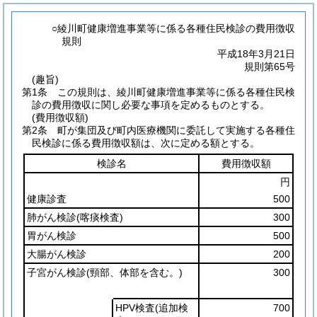
○綾川町健康増進事業等に係る各種住民検診の費用徴収
規則
平成18年3月21日
規則第65号
(趣旨)
第1条
この規則は、綾川町健康増進事業等に係る各種住民検
診の費用徴収に関し必要な事項を定めるものとする。
(費用徴収額)
第2条
町が集団及び町内医療機関に委託して実施する各種住
民検診に係る費用徴収額は、次に定める額とする。
検診名
費用徴収額
円
健康診査
500
肺がん検診
(喀痰検査)
300
胃がん検診
500
大腸がん検診
200
子宮がん検診
(頸部、体部を含む。)
300
HPV検査
(追加検
700