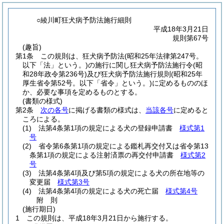
○綾川町狂犬病予防法施行細則
平成18年3月21日
規則第67号
(趣旨)
第1条
この規則は、狂犬病予防法
(昭和25年法律第247号。
以下「法」という。)
の施行に関し狂犬病予防法施行令
(昭
和28年政令第236号)
及び狂犬病予防法施行規則
(昭和25年
厚生省令第52号。以下「省令」という。)
に定めるもののほ
か、必要な事項を定めるものとする。
(書類の様式)
第2条
次の各号
に掲げる書類の様式は、
当該各号
に定めると
ころによる。
(1)
法第4条第1項の規定による犬の登録申請書
様式第1
号
(2)
省令第6条第1項の規定による鑑札再交付又は省令第13
条第1項の規定による注射済票の再交付申請書
様式第2
号
(3)
法第4条第4項及び第5項の規定による犬の所在地等の
変更届
様式第3号
(4)
法第4条第4項の規定による犬の死亡届
様式第4号
附
則
(施行期日)
1
この規則は、平成18年3月21日から施行する。