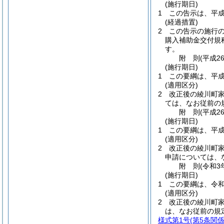
(施行期日)
1
この告示は、平成
(経過措置)
2
この告示の施行
購入補助金交付規
す。
附
則
(平成2
(施行期日)
1
この要綱は、平成
(適用区分)
2
改正後の綾川町家
ては、なお従前の
附
則
(平成2
(施行期日)
1
この要綱は、平成
(適用区分)
2
改正後の綾川町家
申請については、
附
則
(令和3
(施行期日)
1
この要綱は、令和
(適用区分)
2
改正後の綾川町
は、なお従前の規
様式第1号
(第5条関係