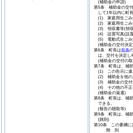
(補助金の申請)
第5条
補助金の交
して1年以内に町
(1)
家庭用生ごみ
(2)
家庭用生ごみ
(3)
領収書等
(領
(4)
設置写真
(設
(5)
電動式生ごみ
(補助金の交付決定
第6条
町長は
前条
は、交付を決定し
(補助金の交付の取
第7条
町長は、補
(1)
この告示に違
(2)
補助金を他の
(3)
補助金の交付
(4)
その他の不正
(補助金の返還)
第8条
町長は、補
できる。
(報告の聴取等)
第9条
町長は、補
(雑則)
第10条
この要綱に
附
則