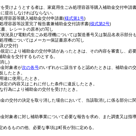
付を受けようとする者は、家庭用生ごみ処理容器等購入補助金交付申請
長に提出しなければならない。
処理容器等購入補助金交付申請書
(
様式第1号
)
処理容器等設置完了報告書兼補助金交付請求書
(
様式第2号
)
収書、レシートの原本)
の写し
置状況及び電動式生ごみ処理機については製造番号又は製品名表示部分も
処理機についてはメーカー保証書原本の写し
及び交付)
の規定により補助金の交付申請があったときは、その内容を審査し、必
補助金を交付するものとする。
消し)
助金対象者が
次の各号
のいずれかに該当すると認めたときは、補助金の
反したとき。
用途に使用したとき。
決定の内容又はこれに付した条件に違反したとき。
な行為により補助金の交付を受けたとき。
助金の交付の決定を取り消した場合において、当該取消しに係る部分に
助金対象者に対し補助事業について必要な報告を求め、また調査又は指
定めるものの他、必要な事項は町長が別に定める。