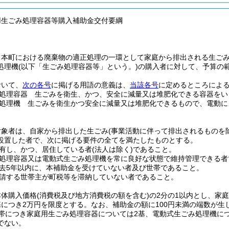
用生ごみ処理容器等購入補助金交付要綱
、本町における廃棄物の適正処理の一環として家庭から排出される生ご
処理機
(以下「生ごみ処理容器等」という。)
の購入者に対して、予算の
おいて、
次の各号
に掲げる用語の意義は、
当該各号
に定めるところによ
処理容器 生ごみを衛生、かつ、安全に減量又は堆肥化できる容器をい
処理機 生ごみを衛生かつ安全に減量又は堆肥化できるもので、電動に
対象者は、自家から排出した生ごみ
(事業活動に伴って排出されるものを
設置した者で、次に掲げる要件の全てを満たしたものとする。
有し、かつ、居住している者
(法人は除く)
であること。
処理容器又は電動式生ごみ処理機を常に良好な状態で維持管理できる者
去5年以内に、本補助金を受けていない者及び世帯であること。
請する世帯主が町税等を滞納していない者であること。
本体購入価格
(消費税及び地方消費税の額を含む)
の2分の1以内とし、家庭
基につき2万円を限度とする。
なお、補助金の額に100円未満の端数が
帯につき家庭用生ごみ処理容器については2基、電動式生ごみ処理機に
でない。