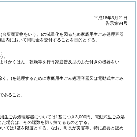
平成18年3月21日
告示第94号
み
(台所廃棄物をいう。)
の減量化を図るため家庭用生ごみ処理容器
範囲内において補助金を交付することを目的とする。
る。
う。
よりかくはん、乾燥等を行う家庭普及型のふた付きの機器をい
除く。)
を処理するために家庭用生ごみ処理容器又は電動式生ごみ
であること。
用生ごみ処理容器については1基につき3,000円、電動式生ごみ処
生じた場合は、その端数を切り捨てるものとする。
ついては1基を限度とする。
なお、町長が災害等、特に必要と認め