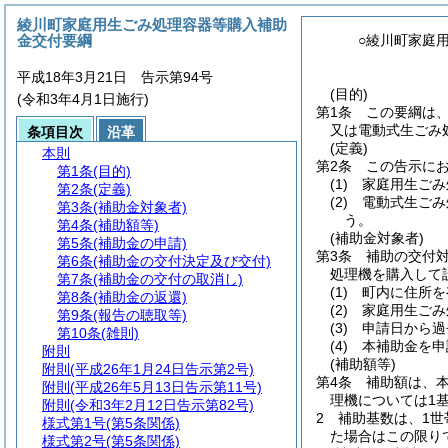
綾川町家庭用生ごみ処理容器等購入補助
金交付要綱
○綾川町家庭
平成18年3月21日 告示第94号
(目的)
(令和3年4月1日施行)
第1条
この要綱は
又は電動式生ごみ
条項目次
沿革
(定義)
本則
第2条
この告示に
第1条
(目的)
(1)
家庭用生ごみ
第2条
(定義)
(2)
電動式生ごみ
第3条
(補助金対象者)
う。
第4条
(補助額等)
(補助金対象者)
第5条
(補助金の申請)
第3条
補助の交付
第6条
(補助金の交付決定及び交付)
処理機を購入して
第7条
(補助金の交付の取消し)
(1)
町内に住所を
第8条
(補助金の返還)
(2)
家庭用生ごみ
第9条
(報告の聴取等)
(3)
申請日から過
第10条
(雑則)
(4)
本補助金を申
附則
(補助額等)
附則
(平成26年1月24日告示第2号)
第4条
補助額は、
附則
(平成26年5月13日告示第11号)
理機については1
附則
(令和3年2月12日告示第82号)
2
補助基数は、1世
様式第1号
(第5条関係)
た場合はこの限り
様式第2号
(第5条関係)