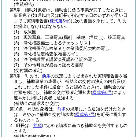
(実績報告)
第8条
補助対象者は、補助金に係る事業が完了したときは、
事業完了後1月以内又は町長が指定する日のいずれか早い日
までに実績報告書
(
様式第5号
)
に次の書類を添付して、町長
に提出しなければならない。
(1)
成果図
(2)
現況写真、工事写真
(掘削、基礎、埋戻し)
、竣工写真
(3)
浄化槽設備士によるチェックリスト
(4)
浄化槽保守点検業者との業務委託契約の写し
(5)
浄化槽法定検査依頼書の写し
(6)
浄化槽設置者講習会受講終了証の写し
(7)
その他町長が必要と認める書類
(交付額の確定)
第9条
町長は、
前条
の規定により提出された実績報告書を審
査し、補助事業の成果が、補助金の交付の決定の内容及び
これに付した条件に適合すると認めるときは、補助金の交
付額を確定し、補助金交付額確定通知書
(
様式第6号
)
により
速やかに補助対象者に通知する。
(補助金の請求及び交付)
第10条
補助対象者は、
前条
の規定による通知を受けたとき
は、速やかに補助金交付請求書
(
様式第7号
)
を町長に提出す
るものとする。
2
町長は、
前項
に定める請求に基づき補助金を交付するもの
とする。
(補助金交付の取消し)