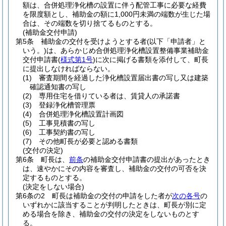
額は、合併処理浄化槽の設置に伴う配管工事に必要な経費
を限度額とし、補助金の額に1,000円未満の端数が生じた場
合は、その端数を切り捨てるものとする。
(補助金交付申請)
第5条
補助金の交付を受けようとする者
(以下「申請者」と
いう。)
は、あらかじめ合併処理浄化槽設置整備事業補助金
交付申請書
(
様式第1号
)
に次に掲げる書類を添付して、町長
に提出しなければならない。
(1)
審査期間を経過した浄化槽設置届出書の写し又は建築
確認通知書の写し
(2)
専用住宅を借りている者は、賃貸人の承諾書
(3)
登録浄化槽管理票
(4)
合併処理浄化槽設置計画図
(5)
工事見積書の写し
(6)
工事契約書の写し
(7)
その他町長が必要と認める書類
(交付の決定)
第6条
町長は、
前条
の補助金交付申請書の提出があったとき
は、速やかにその内容を審査し、補助金の交付の可否を決
定するものとする。
(決定をしない場合)
第6条の2
町長は補助金の交付の申請をした者が
次の各号
の
いずれかに該当することが判明したときは、町長が別に定
める場合を除き、補助金の交付の決定をしないものとす
る。