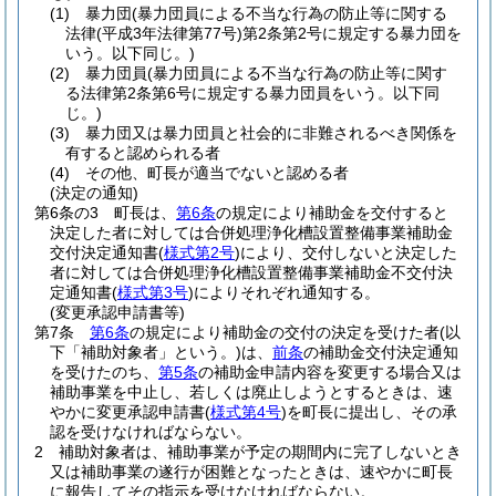
(1)
暴力団
(暴力団員による不当な行為の防止等に関する
法律
(平成3年法律第77号)
第2条第2号に規定する暴力団を
いう。以下同じ。)
(2)
暴力団員
(暴力団員による不当な行為の防止等に関す
る法律第2条第6号に規定する暴力団員をいう。以下同
じ。)
(3)
暴力団又は暴力団員と社会的に非難されるべき関係を
有すると認められる者
(4)
その他、町長が適当でないと認める者
(決定の通知)
第6条の3
町長は、
第6条
の規定により補助金を交付すると
決定した者に対しては合併処理浄化槽設置整備事業補助金
交付決定通知書
(
様式第2号
)
により、交付しないと決定した
者に対しては合併処理浄化槽設置整備事業補助金不交付決
定通知書
(
様式第3号
)
によりそれぞれ通知する。
(変更承認申請書等)
第7条
第6条
の規定により補助金の交付の決定を受けた者
(以
下「補助対象者」という。)
は、
前条
の補助金交付決定通知
を受けたのち、
第5条
の補助金申請内容を変更する場合又は
補助事業を中止し、若しくは廃止しようとするときは、速
やかに変更承認申請書
(
様式第4号
)
を町長に提出し、その承
認を受けなければならない。
2
補助対象者は、補助事業が予定の期間内に完了しないとき
又は補助事業の遂行が困難となったときは、速やかに町長
に報告してその指示を受けなければならない。