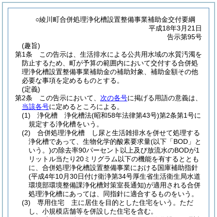
○綾川町合併処理浄化槽設置整備事業補助金交付要綱
平成18年3月21日
告示第95号
(趣旨)
第1条
この告示は、生活排水による公共用水域の水質汚濁を
防止するため、町が予算の範囲内において交付する合併処
理浄化槽設置整備事業補助金の補助対象、補助金額その他
必要な事項を定めるものとする。
(定義)
第2条
この告示において、
次の各号
に掲げる用語の意義は、
当該各号
に定めるところによる。
(1)
浄化槽 浄化槽法
(昭和58年法律第43号)
第2条第1号に
規定する浄化槽をいう。
(2)
合併処理浄化槽 し尿と生活雑排水を併せて処理する
浄化槽であって、生物化学的酸素要求量
(以下「BOD」と
いう。)
の除去率90パーセント以上及び放流水のBODが1
リットル当たり20ミリグラム以下の機能を有するととも
に、合併処理浄化槽設置整備事業における国庫補助指針
(平成4年10月30日付け衛浄第34号厚生省生活衛生局水道
環境部環境整備課浄化槽対策室長通知)
が適用される合併
処理浄化槽にあっては、同指針に適合するものをいう。
(3)
専用住宅 主に居住を目的とした住宅をいう。
ただ
し、小規模店舗等を併設した住宅を含む。