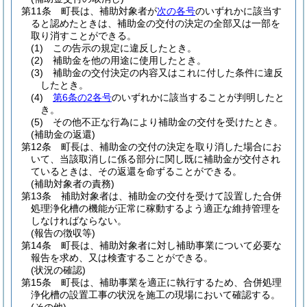
第11条
町長は、補助対象者が
次の各号
のいずれかに該当す
ると認めたときは、補助金の交付の決定の全部又は一部を
取り消すことができる。
(1)
この告示の規定に違反したとき。
(2)
補助金を他の用途に使用したとき。
(3)
補助金の交付決定の内容又はこれに付した条件に違反
したとき。
(4)
第6条の2各号
のいずれかに該当することが判明したと
き。
(5)
その他不正な行為により補助金の交付を受けたとき。
(補助金の返還)
第12条
町長は、補助金の交付の決定を取り消した場合にお
いて、当該取消しに係る部分に関し既に補助金が交付され
ているときは、その返還を命ずることができる。
(補助対象者の責務)
第13条
補助対象者は、補助金の交付を受けて設置した合併
処理浄化槽の機能が正常に稼動するよう適正な維持管理を
しなければならない。
(報告の徴収等)
第14条
町長は、補助対象者に対し補助事業について必要な
報告を求め、又は検査することができる。
(状況の確認)
第15条
町長は、補助事業を適正に執行するため、合併処理
浄化槽の設置工事の状況を施工の現場において確認する。