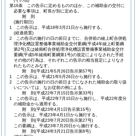
(その他)
第16条
この告示に定めるもののほか、この補助金の交付に
必要な事項は、町長が別に定める。
附
則
(施行期日)
1
この告示は、平成18年3月21日から施行する。
(経過措置)
2
この告示の施行の日の前日までに、合併前の綾上町合併処
理浄化槽設置整備事業補助金交付要綱
(平成4年綾上町要綱
第2号)
又は綾南町合併処理浄化槽設置整備事業補助金交付
要綱
(平成5年綾南町要綱第1号)
の規定によりなされた手続
その他の行為は、それぞれこの告示の相当規定によりなさ
れたものとみなす。
附
則
(平成21年5月26日
告示第57号)
1
この告示は、平成21年5月26日から施行する。
2
この告示の施行の日の前日までになされた補助金の取り扱
いについては、なお従前の例による。
附
則
(平成22年7月15日
告示第33号)
1
この告示は、平成22年7月15日から施行し、平成22年度分
の補助金から適用する。
附
則
(平成23年4月1日
告示第15号)
この告示は、平成23年4月1日から施行する。
附
則
(平成23年7月20日
告示第27号)
この要綱は、平成23年7月20日から施行する。
附
則
(平成24年3月21日
告示第8号)