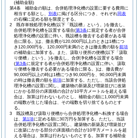
(補助金額)
第4条
補助金の額は、合併処理浄化槽の設置に要する費用に
相当する額とし、
別表
に掲げる区分につき、それぞれ
同表
の右欄に定める額を限度とする。
2
既存単独処理浄化槽
(以下「既設槽」という。)
を撤去し、
合併処理浄化槽を設置する場合
(
第3条
に規定する者が合併
処理浄化槽の設置に伴い、既設槽を撤去する必要がある場
合に限る。)
は、撤去費が120,000円以上のときは1槽につ
き120,000円を、120,000円未満のときは撤去費の額を
前項
の補助金に加算する。
また、汲取り便所の便槽
(以下「汲取
り便槽」という。)
を撤去し、合併浄化槽を設置する場合
(
第3条
に規定する者が合併処理浄化槽の設置に伴い、汲取
り便槽を撤去する必要がある場合に限る。)
は、撤去費が
90,000円以上の時は1槽につき90,000円を、90,000円未満
の時は撤去費の額を
前項
に加算する。
ただし、当該合併処
理浄化槽の設置に関し、建築物の新築及び増築並びに改築
にかかる部分の床面積の合計が10平方メートルを超える場
合は、加算は行わないものとし、補助金の額に1,000円未満
の端数が生じた場合は、その端数を切り捨てるものとす
る。
3
既設槽及び汲取り便槽から合併処理浄化槽へ転換する場合
は、
第1項
に定める額に30万円を加算する。
ただし、当該
合併処理浄化槽の設置に関し、建築物の新築及び増築並び
に改築にかかる部分の床面積の合計が10平方メートルを超
える場合は、加算は行わないものとする。
加算する補助金