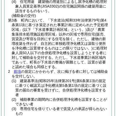
(4)
住宅用途 建築物の用途別によるし尿浄化槽の処理対
象人員算定基準
(JISA3302)
の住宅施設関係の建築用途に
該当するものをいう。
(補助金の交付)
第3条
町内において、「下水道法
(昭和33年法律第79号)
第4
条第1項に基づき策定された事業計画に定められた予定処理
区域」
(以下「下水道事業計画区域」という。)
及び「農業
集落排水処理施設処理区域」以外の区域で専用住宅
(販売、
賃貸及び寄宿を目的にする住宅を除く。ただし、建物の新
増改築を伴わず、自主的に単独処理浄化槽又は汲取り便所
を浄化槽に設置替するものはこの限りではない。)
に処理対
象人員50人以下の合併処理浄化槽を設置しようとする者に
対して補助金を交付する。
ただし、下水道事業計画区域内
であって、町長が下水道の整備が困難として、設置が必要
と認めた場合も同様とする。
2
前項
の規定にかかわらず、次に掲げる者に対しては補助金
を交付しない。
(1)
建築基準法
(昭和25年法律第201号)
第6条第1項の規定
に基づく確認又は浄化槽法第5条第1項の規定に基づく設
置の届出の審査を受けずに、合併処理浄化槽を設置する
者
(2)
補助事業の期間内に合併処理浄化槽を設置することが
できない者
(3)
専用住宅を借りている者で賃貸人の承諾が得られない
もの