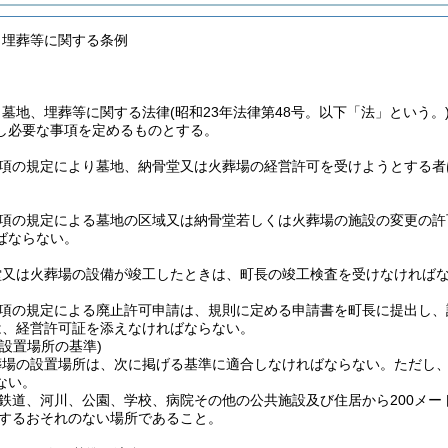
、埋葬等に関する条例
、墓地、埋葬等に関する法律
(昭和23年法律第48号。以下「法」という。
し必要な事項を定めるものとする。
第1項の規定により墓地、納骨堂又は火葬場の経営許可を受けようとする
第2項の規定による墓地の区域又は納骨堂若しくは火葬場の施設の変更の
ばならない。
堂又は火葬場の設備が竣工したときは、町長の竣工検査を受けなければ
2項の規定による廃止許可申請は、規則に定める申請書を町長に提出し
は、経営許可証を添えなければならない。
設置場所の基準)
葬場の設置場所は、次に掲げる基準に適合しなければならない。
ただし
ない。
鉄道、河川、公園、学校、病院その他の公共施設及び住居から200メー
するおそれのない場所であること。