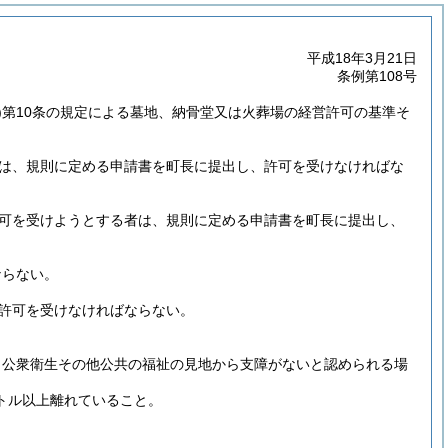
平成18年3月21日
条例第108号
)
第10条の規定による墓地、納骨堂又は火葬場の経営許可の基準そ
者は、規則に定める申請書を町長に提出し、許可を受けなければな
許可を受けようとする者は、規則に定める申請書を町長に提出し、
ならない。
、許可を受けなければならない。
、公衆衛生その他公共の福祉の見地から支障がないと認められる場
トル以上離れていること。