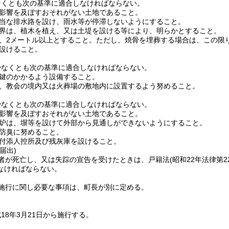
なくとも次の基準に適合しなければならない。
影響を及ぼすおそれがない土地であること。
当な排水路を設け、雨水等が停滞しないようにすること。
界は、植木を植え、又は土堤を設ける等により、明らかとすること。
、2メートル以上とすること。
ただし、焼骨を埋葬する場合は、この限
設けること。
少なくとも次の基準に適合しなければならない。
鍵のかかるよう設備すること。
、教会の境内又は火葬場の敷地内に設置するよう努めること。
少なくとも次の基準に適合しなければならない。
影響を及ぼすおそれがない土地であること。
炉は、塀等を設けて外部から見通しができないようにすること。
防臭に努めること。
付添人控所及び残灰庫を設けること。
届出)
者が死亡し、又は失踪の宣告を受けたときは、戸籍法
(昭和22年法律第2
なければならない。
施行に関し必要な事項は、町長が別に定める。
18年3月21日から施行する。