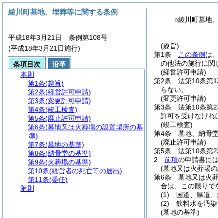
綾川町墓地、埋葬等に関する条例
○綾川町墓地
平成18年3月21日 条例第108号
(趣旨)
(平成18年3月21日施行)
第1条
この条例
は
の他法の施行に関
条項目次
沿革
(経営許可申請)
本則
第2条
法第10条
第1条
(趣旨)
らない。
第2条
(経営許可申請)
(変更許可申請)
第3条
(変更許可申請)
第3条
法第10条
第4条
(竣工検査)
許可を受けなけれ
第5条
(廃止許可申請)
(竣工検査)
第6条
(墓地又は火葬場の設置場所の基
第4条
墓地、納骨
準)
(廃止許可申請)
第7条
(墓地の基準)
第5条
法第10条第
第8条
(納骨堂の基準)
2
前項
の申請書に
第9条
(火葬場の基準)
(墓地又は火葬場の
第10条
(経営者の死亡等の届出)
第6条
墓地又は火
第11条
(委任)
合は、この限りで
附則
(1)
国道、県道、
(2)
飲料水を汚染
(墓地の基準)