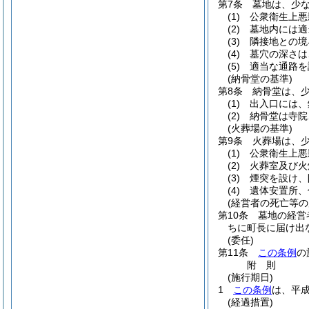
第7条
墓地は、少
(1)
公衆衛生上悪
(2)
墓地内には適
(3)
隣接地との境
(4)
墓穴の深さは
(5)
適当な通路を
(納骨堂の基準)
第8条
納骨堂は、
(1)
出入口には、
(2)
納骨堂は寺院
(火葬場の基準)
第9条
火葬場は、
(1)
公衆衛生上悪
(2)
火葬室及び火
(3)
煙突を設け、
(4)
遺体安置所、
(経営者の死亡等の
第10条
墓地の経営
ちに町長に届け出
(委任)
第11条
この条例
の
附
則
(施行期日)
1
この条例
は、平成
(経過措置)