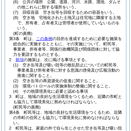
(6)
公共の場所 公園、道路、河川、水路、溜池、ダムそ
の他これらに類する場所をいう。
(7)
回収容器 空き缶等を回収するための容器をいう。
(8)
空き地 宅地化された土地又は住宅地に隣接する土地
で、所有者、占有者又は管理者が使用していないものを
いう。
(町の責務)
第3条
町は、
この条例
の目的を達成するために必要な施策を
総合的に実施するとともに、その実施について、町民等、
事業者、所有者等、関係行政機関及び関係団体に対して協
力を要請するものとする。
2
前項
の施策は、次に掲げる事項とする。
(1)
空き缶等及び吸い殻等の散乱防止についての町民等、
事業者及び所有者等に対する意識の啓発及び広報活動の
推進に関すること。
(2)
空き缶等の再資源化の促進に関すること。
(3)
環境パトロールの実施体制の整備に関すること。
(4)
その他環境美化に必要と認める事項
3
町は、地域の良好な生活環境をつくるため、近隣の市町と
も協力して環境美化に努めなければならない。
(町民等の責務)
第4条
町民等は、地域の良好な生活環境をつくるため、近隣
の市町の住民とも協力して環境美化に努めなければならな
い。
2
町民等は、家庭の外で自ら生じさせた空き缶等及び吸い殻