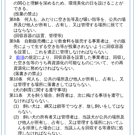
の関心と理解を深めるため、環境美化の日を設けることが
できる。
(投棄の禁止)
第8条
何人も、みだりに空き缶等及び吸い殻等を、公共の場
所及び他人が所有し、占有し、又は管理する場所に捨てて
はならない。
(回収容器の設置、管理等)
第9条
自動販売機により飲食料を販売する事業者は、その販
売によって生ずる空き缶等が投棄されないように回収容器
を設置し、これを適正に管理しなければならない。
2
前項
の規定により、回収容器を設置した事業者は、回収し
た空き缶等のうち再資源化の可能なものについて、その再
資源化に努めなければならない。
(落書きの禁止)
第10条
何人も、公共の場所及び他人が所有し、占有し、又
は管理する場所に落書きしてはならない。
(犬の飼育に関する遵守事項)
第11条
犬を飼う場合、飼育者は、次に掲げる事項を遵守し
なければならない。
(1)
飼い犬は、綱又は鎖等でつなぎ、放し飼いをしてはな
らない。
(2)
飼い犬の所有者又は管理者は、当該犬が公共の場所及
び他人が所有し、占有し、又は管理する場所においてふ
んを排泄した場合には、当該ふんを回収する等適切に処
理しなければならない。