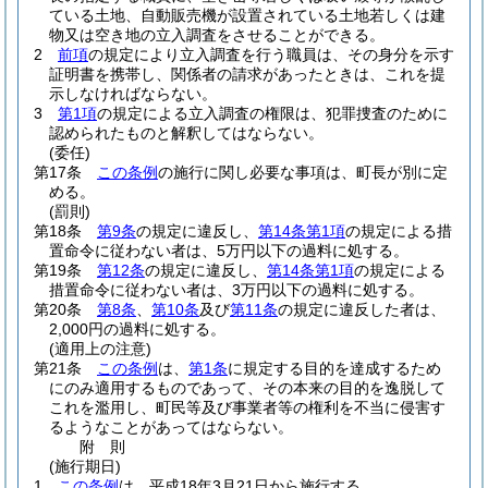
ている土地、自動販売機が設置されている土地若しくは建
物又は空き地の立入調査をさせることができる。
2
前項
の規定により立入調査を行う職員は、その身分を示す
証明書を携帯し、関係者の請求があったときは、これを提
示しなければならない。
3
第1項
の規定による立入調査の権限は、犯罪捜査のために
認められたものと解釈してはならない。
(委任)
第17条
この条例
の施行に関し必要な事項は、町長が別に定
める。
(罰則)
第18条
第9条
の規定に違反し、
第14条第1項
の規定による措
置命令に従わない者は、5万円以下の過料に処する。
第19条
第12条
の規定に違反し、
第14条第1項
の規定による
措置命令に従わない者は、3万円以下の過料に処する。
第20条
第8条
、
第10条
及び
第11条
の規定に違反した者は、
2,000円の過料に処する。
(適用上の注意)
第21条
この条例
は、
第1条
に規定する目的を達成するため
にのみ適用するものであって、その本来の目的を逸脱して
これを濫用し、町民等及び事業者等の権利を不当に侵害す
るようなことがあってはならない。
附
則
(施行期日)
1
この条例
は、平成18年3月21日から施行する。