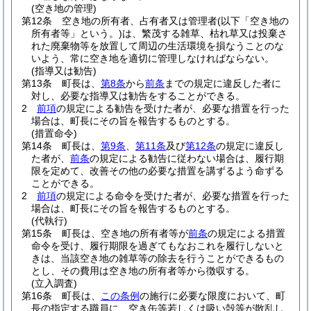
(空き地の管理)
第12条
空き地の所有者、占有者又は管理者
(以下「空き地の
所有者等」という。)
は、繁茂する雑草、枯れ草又は投棄さ
れた廃棄物等を放置して周辺の生活環境を損なうことのな
いよう、常に空き地を適切に管理しなければならない。
(指導又は勧告)
第13条
町長は、
第8条
から
前条
までの規定に違反した者に
対し、必要な指導又は勧告をすることができる。
2
前項
の規定による勧告を受けた者が、必要な措置を行った
場合は、町長にその旨を報告するものとする。
(措置命令)
第14条
町長は、
第9条
、
第11条
及び
第12条
の規定に違反し
た者が、
前条
の規定による勧告に従わない場合は、履行期
限を定めて、改善その他の必要な措置を講ずるよう命ずる
ことができる。
2
前項
の規定による命令を受けた者が、必要な措置を行った
場合は、町長にその旨を報告するものとする。
(代執行)
第15条
町長は、空き地の所有者等が
前条
の規定による措置
命令を受け、履行期限を過ぎてもなおこれを履行しないと
きは、当該空き地の雑草等の除去を行うことができるもの
とし、その費用は空き地の所有者等から徴収する。
(立入調査)
第16条
町長は、
この条例
の施行に必要な限度において、町
長の指定する職員に、空き缶等若しくは吸い殻等が散乱し