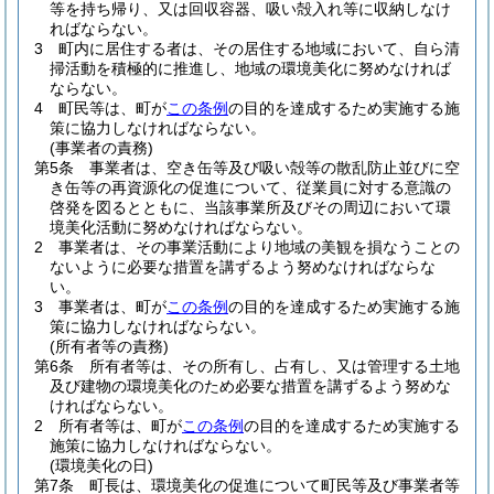
等を持ち帰り、又は回収容器、吸い殻入れ等に収納しなけ
ればならない。
3
町内に居住する者は、その居住する地域において、自ら清
掃活動を積極的に推進し、地域の環境美化に努めなければ
ならない。
4
町民等は、町が
この条例
の目的を達成するため実施する施
策に協力しなければならない。
(事業者の責務)
第5条
事業者は、空き缶等及び吸い殻等の散乱防止並びに空
き缶等の再資源化の促進について、従業員に対する意識の
啓発を図るとともに、当該事業所及びその周辺において環
境美化活動に努めなければならない。
2
事業者は、その事業活動により地域の美観を損なうことの
ないように必要な措置を講ずるよう努めなければならな
い。
3
事業者は、町が
この条例
の目的を達成するため実施する施
策に協力しなければならない。
(所有者等の責務)
第6条
所有者等は、その所有し、占有し、又は管理する土地
及び建物の環境美化のため必要な措置を講ずるよう努めな
ければならない。
2
所有者等は、町が
この条例
の目的を達成するため実施する
施策に協力しなければならない。
(環境美化の日)
第7条
町長は、環境美化の促進について町民等及び事業者等