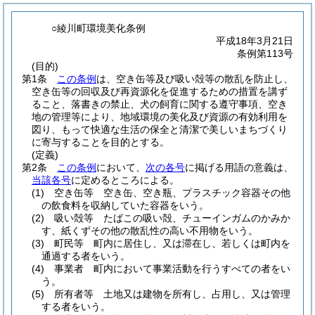
○綾川町環境美化条例
平成18年3月21日
条例第113号
(目的)
第1条
この条例
は、空き缶等及び吸い殻等の散乱を防止し、
空き缶等の回収及び再資源化を促進するための措置を講ず
ること、落書きの禁止、犬の飼育に関する遵守事項、空き
地の管理等により、地域環境の美化及び資源の有効利用を
図り、もって快適な生活の保全と清潔で美しいまちづくり
に寄与することを目的とする。
(定義)
第2条
この条例
において、
次の各号
に掲げる用語の意義は、
当該各号
に定めるところによる。
(1)
空き缶等 空き缶、空き瓶、プラスチック容器その他
の飲食料を収納していた容器をいう。
(2)
吸い殻等 たばこの吸い殻、チューインガムのかみか
す、紙くずその他の散乱性の高い不用物をいう。
(3)
町民等 町内に居住し、又は滞在し、若しくは町内を
通過する者をいう。
(4)
事業者 町内において事業活動を行うすべての者をい
う。
(5)
所有者等 土地又は建物を所有し、占用し、又は管理
する者をいう。