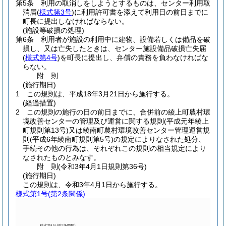
第5条
利用の取消しをしようとするものは、センター利用取
消届
(
様式第3号
)
に利用許可書を添えて利用日の前日までに
町長に提出しなければならない。
(施設等破損の処理)
第6条
利用者が施設の利用中に建物、設備若しくは備品を破
損し、又は亡失したときは、センター施設備品破損亡失届
(
様式第4号
)
を町長に提出し、弁償の責務を負わなければな
らない。
附
則
(施行期日)
1
この規則は、平成18年3月21日から施行する。
(経過措置)
2
この規則の施行の日の前日までに、合併前の綾上町農村環
境改善センターの管理及び運営に関する規則
(平成元年綾上
町規則第13号)
又は綾南町農村環境改善センター管理運営規
則
(平成6年綾南町規則第5号)
の規定によりなされた処分、
手続その他の行為は、それぞれこの規則の相当規定により
なされたものとみなす。
附
則
(令和3年4月1日
規則第36号)
(施行期日)
この規則は、令和3年4月1日から施行する。
様式第1号
(第2条関係)