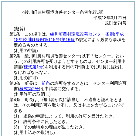
○綾川町農村環境改善センター条例施行規則
平成18年3月21日
規則第74号
(趣旨)
第1条
この規則は、
綾川町農村環境改善センター条例
(平成
18年綾川町条例第115号)
第16条
の規定により必要な事項を
定めるものとする。
(利用の申請)
第2条
綾川町農村環境改善センター
(以下「センター」とい
う。)
の利用許可を受けようとするものは、センター利用申
請書
(
様式第1号
)
を利用する日の7日前までに町長に提出し
なければならない。
(利用の許可)
第3条
町長は、
前条
の許可をするときは、センター利用許可
書
(
様式第2号
)
を申請者に交付する。
(利用許可の取消し)
第4条
町長は、利用者が次に該当し、不適当と認めるとき
は、その利用許可を取り消し、又は中止を命ずることがで
きる。
(1)
虚偽の申請によって、利用の許可を受けたとき。
(2)
許可条件に反したとき。
(3)
その他特別の理由が生じたとき。
(利用申込みの取消し)