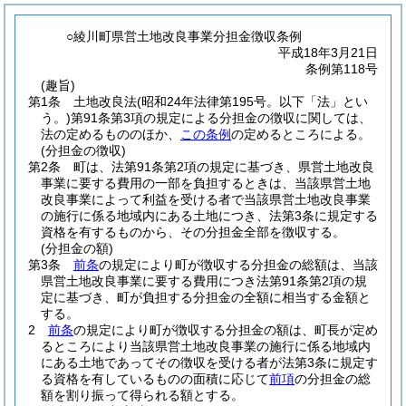
○綾川町県営土地改良事業分担金徴収条例
平成18年3月21日
条例第118号
(趣旨)
第1条
土地改良法
(昭和24年法律第195号。以下「法」とい
う。)
第91条第3項の規定による分担金の徴収に関しては、
法の定めるもののほか、
この条例
の定めるところによる。
(分担金の徴収)
第2条
町は、法第91条第2項の規定に基づき、県営土地改良
事業に要する費用の一部を負担するときは、当該県営土地
改良事業によって利益を受ける者で当該県営土地改良事業
の施行に係る地域内にある土地につき、法第3条に規定する
資格を有するものから、その分担金全部を徴収する。
(分担金の額)
第3条
前条
の規定により町が徴収する分担金の総額は、当該
県営土地改良事業に要する費用につき法第91条第2項の規
定に基づき、町が負担する分担金の全額に相当する金額と
する。
2
前条
の規定により町が徴収する分担金の額は、町長が定め
るところにより当該県営土地改良事業の施行に係る地域内
にある土地であってその徴収を受ける者が法第3条に規定す
る資格を有しているものの面積に応じて
前項
の分担金の総
額を割り振って得られる額とする。