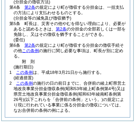
(分担金の徴収方法)
第4条
第2条
の規定により町が徴収する分担金は、一括支払
の方法により支払わせるものとする。
(分担金等の減免及び徴収猶予)
第5条
町長は、災害その他やむを得ない理由により、必要が
あると認めるときは、
第2条
の分担金の全部若しくは一部を
免除し、又はその徴収を猶予することができる。
(委任)
第6条
第2条
の規定により町が徴収する分担金の徴収手続そ
の他
この条例
の施行に関し必要な事項は、町長が別に定め
る。
附
則
(施行期日)
1
この条例
は、平成18年3月21日から施行する。
(経過措置)
2
この条例
の施行の日の前日までに、合併前の綾上町県営土
地改良事業分担金徴収条例
(昭和53年綾上町条例第4号)
又は
県営土地改良事業分担金徴収条例
(昭和63年綾南町条例第
26号)
(以下これらを「合併前の条例」という。)
の規定によ
り現に行われている事業に係る分担金の徴収については、
なお合併前の条例の例による。