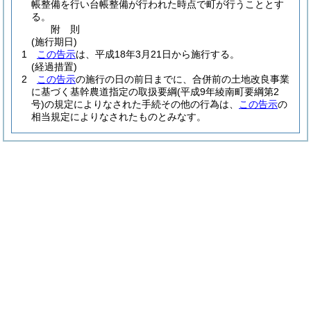
帳整備を行い台帳整備が行われた時点で町が行うこととす
る。
附
則
(施行期日)
1
この告示
は、平成18年3月21日から施行する。
(経過措置)
2
この告示
の施行の日の前日までに、合併前の土地改良事業
に基づく基幹農道指定の取扱要綱
(平成9年綾南町要綱第2
号)
の規定によりなされた手続その他の行為は、
この告示
の
相当規定によりなされたものとみなす。