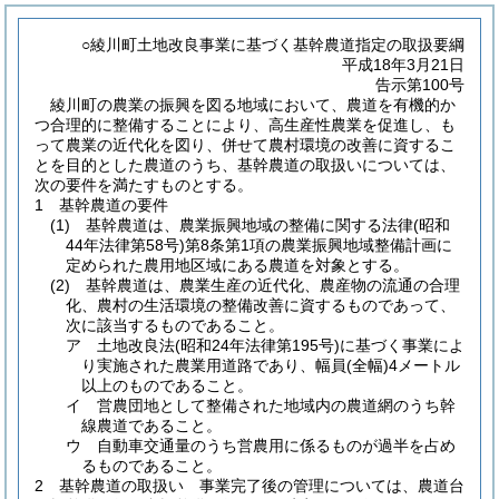
○綾川町土地改良事業に基づく基幹農道指定の取扱要綱
平成18年3月21日
告示第100号
綾川町の農業の振興を図る地域において、農道を有機的か
つ合理的に整備することにより、高生産性農業を促進し、も
って農業の近代化を図り、併せて農村環境の改善に資するこ
とを目的とした農道のうち、基幹農道の取扱いについては、
次の要件を満たすものとする。
1 基幹農道の要件
(1)
基幹農道は、農業振興地域の整備に関する法律
(昭和
44年法律第58号)
第8条第1項の農業振興地域整備計画に
定められた農用地区域にある農道を対象とする。
(2)
基幹農道は、農業生産の近代化、農産物の流通の合理
化、農村の生活環境の整備改善に資するものであって、
次に該当するものであること。
ア 土地改良法
(昭和24年法律第195号)
に基づく事業によ
り実施された農業用道路であり、幅員
(全幅)
4メートル
以上のものであること。
イ 営農団地として整備された地域内の農道網のうち幹
線農道であること。
ウ 自動車交通量のうち営農用に係るものが過半を占め
るものであること。
2 基幹農道の取扱い 事業完了後の管理については、農道台