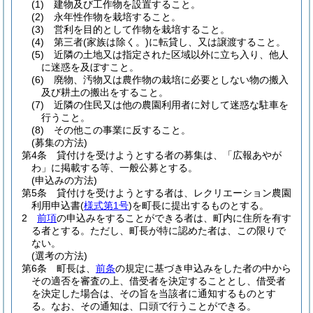
(1)
建物及び工作物を設置すること。
(2)
永年性作物を栽培すること。
(3)
営利を目的として作物を栽培すること。
(4)
第三者
(家族は除く。)
に転貸し、又は譲渡すること。
(5)
近隣の土地又は指定された区域以外に立ち入り、他人
に迷惑を及ぼすこと。
(6)
廃物、汚物又は農作物の栽培に必要としない物の搬入
及び耕土の搬出をすること。
(7)
近隣の住民又は他の農園利用者に対して迷惑な駐車を
行うこと。
(8)
その他この事業に反すること。
(募集の方法)
第4条
貸付けを受けようとする者の募集は、「広報あやが
わ」に掲載する等、一般公募とする。
(申込みの方法)
第5条
貸付けを受けようとする者は、レクリエーション農園
利用申込書
(
様式第1号
)
を町長に提出するものとする。
2
前項
の申込みをすることができる者は、町内に住所を有す
る者とする。
ただし、町長が特に認めた者は、この限りで
ない。
(選考の方法)
第6条
町長は、
前条
の規定に基づき申込みをした者の中から
その適否を審査の上、借受者を決定することとし、借受者
を決定した場合は、その旨を当該者に通知するものとす
る。
なお、その通知は、口頭で行うことができる。