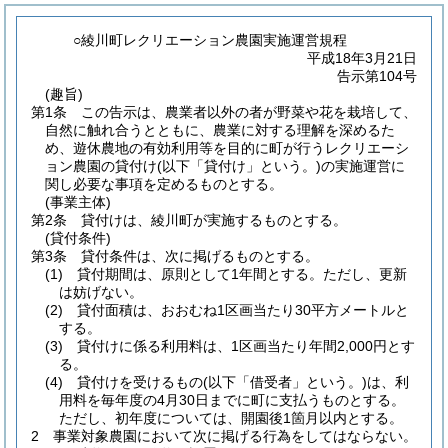
○綾川町レクリエーション農園実施運営規程
平成18年3月21日
告示第104号
(趣旨)
第1条
この告示は、農業者以外の者が野菜や花を栽培して、
自然に触れ合うとともに、農業に対する理解を深めるた
め、遊休農地の有効利用等を目的に町が行うレクリエーシ
ョン農園の貸付け
(以下「貸付け」という。)
の実施運営に
関し必要な事項を定めるものとする。
(事業主体)
第2条
貸付けは、綾川町が実施するものとする。
(貸付条件)
第3条
貸付条件は、次に掲げるものとする。
(1)
貸付期間は、原則として1年間とする。
ただし、更新
は妨げない。
(2)
貸付面積は、おおむね1区画当たり30平方メートルと
する。
(3)
貸付けに係る利用料は、1区画当たり年間2,000円とす
る。
(4)
貸付けを受けるもの
(以下「借受者」という。)
は、利
用料を毎年度の4月30日までに町に支払うものとする。
ただし、初年度については、開園後1箇月以内とする。
2
事業対象農園において次に掲げる行為をしてはならない。