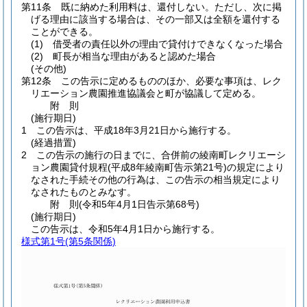
第11条
既に納めた利用料は、還付しない。
ただし、次に掲
げる理由に該当する場合は、その一部又は全額を還付する
ことができる。
(1)
借受者の責任以外の理由で貸付けできなくなった場合
(2)
町長が相当な理由があると認めた場合
(その他)
第12条
この告示に定めるもののほか、必要な事項は、レク
リエーション農園推進協議会と町が協議して定める。
附
則
(施行期日)
1
この告示は、平成18年3月21日から施行する。
(経過措置)
2
この告示の施行の日までに、合併前の綾南町レクリエーシ
ョン農園貸付規程
(平成8年綾南町告示第21号)
の規定により
なされた手続その他の行為は、この告示の相当規定により
なされたものとみなす。
附
則
(令和5年4月1日
告示第68号)
(施行期日)
この告示は、令和5年4月1日から施行する。
様式第1号
(第5条関係)