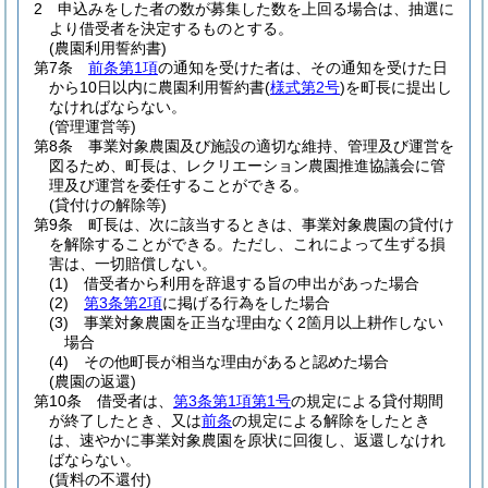
2
申込みをした者の数が募集した数を上回る場合は、抽選に
より借受者を決定するものとする。
(農園利用誓約書)
第7条
前条第1項
の通知を受けた者は、その通知を受けた日
から10日以内に農園利用誓約書
(
様式第2号
)
を町長に提出し
なければならない。
(管理運営等)
第8条
事業対象農園及び施設の適切な維持、管理及び運営を
図るため、町長は、レクリエーション農園推進協議会に管
理及び運営を委任することができる。
(貸付けの解除等)
第9条
町長は、次に該当するときは、事業対象農園の貸付け
を解除することができる。
ただし、これによって生ずる損
害は、一切賠償しない。
(1)
借受者から利用を辞退する旨の申出があった場合
(2)
第3条第2項
に掲げる行為をした場合
(3)
事業対象農園を正当な理由なく2箇月以上耕作しない
場合
(4)
その他町長が相当な理由があると認めた場合
(農園の返還)
第10条
借受者は、
第3条第1項第1号
の規定による貸付期間
が終了したとき、又は
前条
の規定による解除をしたとき
は、速やかに事業対象農園を原状に回復し、返還しなけれ
ばならない。
(賃料の不還付)