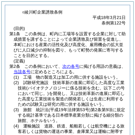
○綾川町企業誘致条例
平成18年3月21日
条例第122号
(目的)
第1条
この条例は、町内に工場等を設置する企業に対して助
成措置を講ずることによって企業誘致及び留置を促進し、
本町における産業の活性化及び高度化、雇用機会の拡大並
びに人口減少の抑制を図り、もって町勢の発展に寄与する
ことを目的とする。
(定義)
第2条
この条例において、
次の各号
に掲げる用語の意義は、
当該各号
に定めるところによる。
(1)
工場 物の製造又は加工の用に供する施設をいう。
(2)
試験研究施設 技術革新の進展に即応した高度な工業
技術
(バイオテクノロジーに係る技術を含む。以下この号
において同じ。)
を開発し、又は技術革新の進展に即応し
た高度な工業技術を製造の開発若しくは生産に利用する
ための試験又は研究の用に供する施設をいう。
(3)
旅館 統計法
(平成19年法律第53号)
第2条第9項に規定
する統計基準である日本標準産業分類に掲げる細分類の
旅館、ホテルをいう。
(4)
運輸施設 道路、鉄道、船舶若しくは航空機による旅
客若しくは貨物の運送の事業、倉庫業又は運輸に附帯す