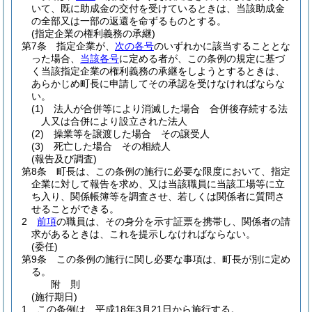
いて、既に助成金の交付を受けているときは、当該助成金
の全部又は一部の返還を命ずるものとする。
(指定企業の権利義務の承継)
第7条
指定企業が、
次の各号
のいずれかに該当することとな
った場合、
当該各号
に定める者が、この条例の規定に基づ
く当該指定企業の権利義務の承継をしようとするときは、
あらかじめ町長に申請してその承認を受けなければならな
い。
(1)
法人が合併等により消滅した場合 合併後存続する法
人又は合併により設立された法人
(2)
操業等を譲渡した場合 その譲受人
(3)
死亡した場合 その相続人
(報告及び調査)
第8条
町長は、この条例の施行に必要な限度において、指定
企業に対して報告を求め、又は当該職員に当該工場等に立
ち入り、関係帳簿等を調査させ、若しくは関係者に質問さ
せることができる。
2
前項
の職員は、その身分を示す証票を携帯し、関係者の請
求があるときは、これを提示しなければならない。
(委任)
第9条
この条例の施行に関し必要な事項は、町長が別に定め
る。
附
則
(施行期日)
1
この条例は、平成18年3月21日から施行する。