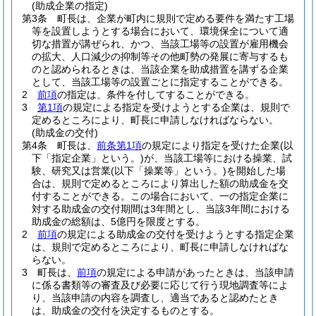
(助成企業の指定)
第3条
町長は、企業が町内に規則で定める要件を満たす工場
等を設置しようとする場合において、環境保全について適
切な措置が講ぜられ、かつ、当該工場等の設置が雇用機会
の拡大、人口減少の抑制等その他町勢の発展に寄与するも
のと認められるときは、当該企業を助成措置を講ずる企業
として、当該工場等の設置ごとに指定することができる。
2
前項
の指定は、条件を付してすることができる。
3
第1項
の規定による指定を受けようとする企業は、規則で
定めるところにより、町長に申請しなければならない。
(助成金の交付)
第4条
町長は、
前条第1項
の規定により指定を受けた企業
(以
下「指定企業」という。)
が、当該工場等における操業、試
験、研究又は営業
(以下「操業等」という。)
を開始した場
合は、規則で定めるところにより算出した額の助成金を交
付することができる。
この場合において、一の指定企業に
対する助成金の交付期間は3年間とし、当該3年間における
助成金の総額は、5億円を限度とする。
2
前項
の規定による助成金の交付を受けようとする指定企業
は、規則で定めるところにより、町長に申請しなければな
らない。
3
町長は、
前項
の規定による申請があったときは、当該申請
に係る書類等の審査及び必要に応じて行う現地調査等によ
り、当該申請の内容を調査し、適当であると認めたとき
は、助成金の交付を決定するものとする。