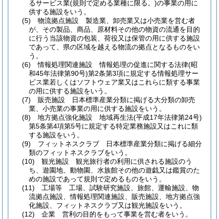
るサービス業
(規則で定める業種に限る。)
の事業の用に
供する施設をいう。
(5)
物流拠点施設 製造業、卸売業又は小売業を営む者
が、その製品、商品、原材料その他の物資の流通を目的
に行う当該物資の包装、荷役又は保管の用に供する施設
であって、県の区域を越える物流の拠点となるものをい
う。
(6)
情報処理関連施設 情報処理の促進に関する法律
(昭
和45年法律第90号)
第2条第3項に規定する情報処理サー
ビス業若しくはソフトウェア業又はこれらに類する事業
の用に供する施設をいう。
(7)
販売施設 日本標準産業分類に掲げる大分類の卸売
業、小売業の事業の用に供する施設をいう。
(8)
地方拠点強化施設 地域再生法
(平成17年法律第24号)
第5条第4項第5号に規定する特定業務施設又はこれに類
する施設をいう。
(9)
フィットネスクラブ 日本標準産業分類に掲げる細分
類のフィットネスクラブをいう。
(10)
観光施設 観光旅行者の利用に供される施設のう
ち、遊園地、動物園、水族館その他の遊戯又は鑑賞のた
めの施設であって規則で定めるものをいう。
(11)
工場等 工場、試験研究施設、旅館、運輸施設、物
流拠点施設、情報処理関連施設、販売施設、地方拠点強
化施設、フィットネスクラブ又は観光施設をいう。
(12)
企業 営利の目的をもって事業を営む者をいう。