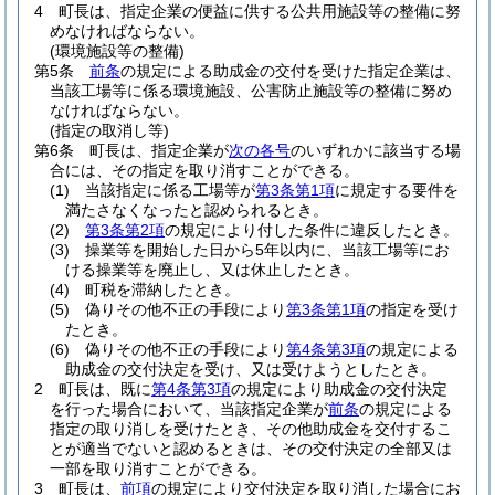
4
町長は、指定企業の便益に供する公共用施設等の整備に努
めなければならない。
(環境施設等の整備)
第5条
前条
の規定による助成金の交付を受けた指定企業は、
当該工場等に係る環境施設、公害防止施設等の整備に努め
なければならない。
(指定の取消し等)
第6条
町長は、指定企業が
次の各号
のいずれかに該当する場
合には、その指定を取り消すことができる。
(1)
当該指定に係る工場等が
第3条第1項
に規定する要件を
満たさなくなったと認められるとき。
(2)
第3条第2項
の規定により付した条件に違反したとき。
(3)
操業等を開始した日から5年以内に、当該工場等にお
ける操業等を廃止し、又は休止したとき。
(4)
町税を滞納したとき。
(5)
偽りその他不正の手段により
第3条第1項
の指定を受け
たとき。
(6)
偽りその他不正の手段により
第4条第3項
の規定による
助成金の交付決定を受け、又は受けようとしたとき。
2
町長は、既に
第4条第3項
の規定により助成金の交付決定
を行った場合において、当該指定企業が
前条
の規定による
指定の取り消しを受けたとき、その他助成金を交付するこ
とが適当でないと認めるときは、その交付決定の全部又は
一部を取り消すことができる。
3
町長は、
前項
の規定により交付決定を取り消した場合にお