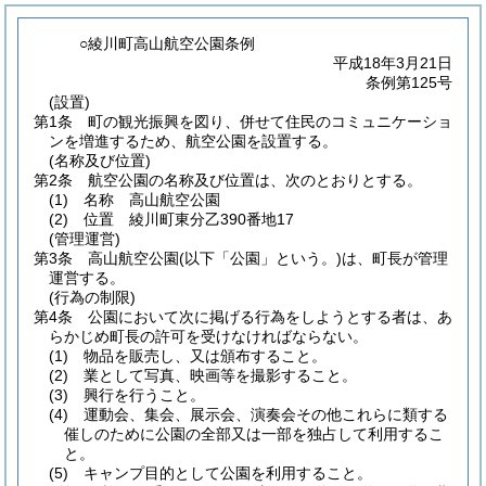
○綾川町高山航空公園条例
平成18年3月21日
条例第125号
(設置)
第1条
町の観光振興を図り、併せて住民のコミュニケーショ
ンを増進するため、航空公園を設置する。
(名称及び位置)
第2条
航空公園の名称及び位置は、次のとおりとする。
(1)
名称 高山航空公園
(2)
位置 綾川町東分乙390番地17
(管理運営)
第3条
高山航空公園
(以下「公園」という。)
は、町長が管理
運営する。
(行為の制限)
第4条
公園において次に掲げる行為をしようとする者は、あ
らかじめ町長の許可を受けなければならない。
(1)
物品を販売し、又は頒布すること。
(2)
業として写真、映画等を撮影すること。
(3)
興行を行うこと。
(4)
運動会、集会、展示会、演奏会その他これらに類する
催しのために公園の全部又は一部を独占して利用するこ
と。
(5)
キャンプ目的として公園を利用すること。