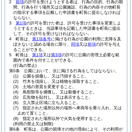
2
前項
の許可を受けようとする者は、行為の目的、行為の期
間、行為を行う場所又は公園施設、行為の内容その他町長
の指示する事項を記載した申請書を町長に提出しなければ
ならない。
3
第1項
の許可を受けた者は、許可を受けた事項を変更しよ
うとするときは、当該事項を記載した申請書を町長に提出
して、その許可を受けなければならない。
4
町長は、
第1項各号
に掲げる行為が公園の利用に支障を及
ぼさないと認める場合に限り、
同項
又は
前項
の許可を与え
ることができる。
5
町長は、
第1項
又は
第3項
の許可に公園の管理上必要な範
囲内で条件を付すことができる。
(行為の禁止)
第5条
公園において、次に掲げる行為をしてはならない。
(1)
公園を損傷し、又は汚損すること。
(2)
竹木を伐採し、又は植物を採取すること。
(3)
土地の形質を変更すること。
(4)
鳥獣類等を捕獲し、又は殺傷すること。
(5)
広告物を貼付し、又は表示すること。
(6)
立入禁止区域に立ち入ること。
(7)
指定された場所以外の場所へ車両等を乗り入れ、又は
止めて置くこと。
(8)
指定された場所以外で火気を使用すること。
(利用の禁止又は制限)
第6条
町長は、公園の損壊その他の理由により、その利用が