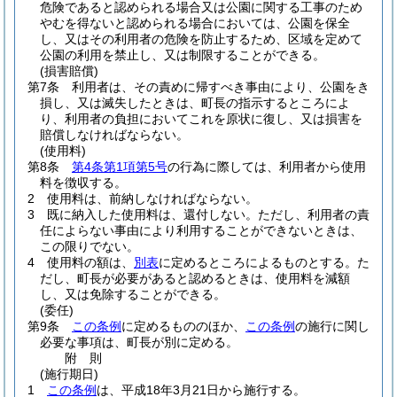
危険であると認められる場合又は公園に関する工事のため
やむを得ないと認められる場合においては、公園を保全
し、又はその利用者の危険を防止するため、区域を定めて
公園の利用を禁止し、又は制限することができる。
(損害賠償)
第7条
利用者は、その責めに帰すべき事由により、公園をき
損し、又は滅失したときは、町長の指示するところによ
り、利用者の負担においてこれを原状に復し、又は損害を
賠償しなければならない。
(使用料)
第8条
第4条第1項第5号
の行為に際しては、利用者から使用
料を徴収する。
2
使用料は、前納しなければならない。
3
既に納入した使用料は、還付しない。
ただし、利用者の責
任によらない事由により利用することができないときは、
この限りでない。
4
使用料の額は、
別表
に定めるところによるものとする。
た
だし、町長が必要があると認めるときは、使用料を減額
し、又は免除することができる。
(委任)
第9条
この条例
に定めるもののほか、
この条例
の施行に関し
必要な事項は、町長が別に定める。
附
則
(施行期日)
1
この条例
は、平成18年3月21日から施行する。