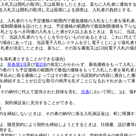
り入札又は開札の取消し又は延期をしたときは、直ちに入札者に通知す
る入札又は開札の取消し又は延期による損害は、入札者の負担とする。
は、入札者のうち予定価格の範囲内で最低価格の入札をした者を落札者
最低制限価格を設けたときは、予定価格の範囲内で最低制限価格を下ら
落札となるべき同価の入札をした者が2人以上あるときは、直ちに、当該
いて、当該入札者のうちくじを引かないものがあるときは、これに代え
の場合にあっては、当該電子入札システムを介し電子くじにより落札者
落札者が決定したときは、直ちに、その旨を書面又は口頭
(電子入札の場
者を落札者とすることができる場合)
は、
前条第1項
及び
第2項
の規定にかかわらず、最低価格をもって入札し
の者のうち予定価格の範囲内で最低の価格をもって入札した者を落札者
申込みに係る価格によってはその者により当該契約の内容に適合した履
を締結することが公正な取引の秩序を乱すことになるおそれがあって著
)
(その納付に代えて提供された担保を含む。
次条
において同じ。)
は、落
は、契約保証金に充当することができる。
)
約を締結しないときは、その者の納付に係る入札保証金は、町に帰属す
は、随意契約により契約を締結しようとするときは、仕様書、設計書等
用する。
随意契約により契約を締結しようとするときは、契約内容その他見積りに