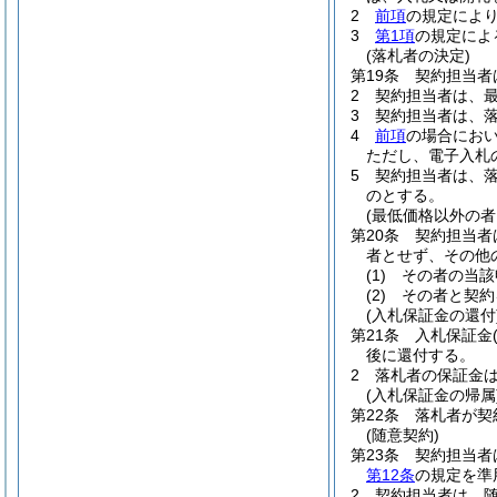
2
前項
の規定によ
3
第1項
の規定によ
(落札者の決定)
第19条
契約担当者
2
契約担当者は、
3
契約担当者は、
4
前項
の場合にお
ただし、電子入札
5
契約担当者は、
のとする。
(最低価格以外の
第20条
契約担当者
者とせず、その他
(1)
その者の当該
(2)
その者と契約
(入札保証金の還付
第21条
入札保証金
後に還付する。
2
落札者の保証金
(入札保証金の帰属
第22条
落札者が契
(随意契約)
第23条
契約担当者
第12条
の規定を準
2
契約担当者は、