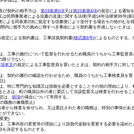
契約約款は、町長が告示で定める。
及び契約の相手方は、
第19条第5項
又は
第23条第4項
の規定による通知を
又は民間事業者による信書の送達に関する法律
(平成14年法律第99号)
第
者による同条第2項に規定する信書便により送付する場合その他やむを
期間内に相手方の責めに帰すべき事由により契約書を作成しないときは
の規定による契約書は、工事請負契約書
(
様式第6号
)
によるものとする。
は、工事の施行について監督を行わせるため職員のうちから工事監督員
の限りでない。
前項本文
の規定による工事監督員を置いたときは、契約の相手方に対し
は、契約の履行の確認を行わせるため、職員のうちから工事検査員を置
託)
は、特に専門的な知識又は技能を必要とすることその他の理由により、
るときは、町の職員以外の者に委託して当該監督又は検査を行わせるこ
定は、
前項
の場合について準用する。
の職務の兼職禁止)
当者から検査を命ぜられ、又は委託された者の職務は、特別の事情があ
とができない。
変更)
は、工事内容の変更等の理由により請負代金額を変更する必要を認めた
額を決定するものとする。