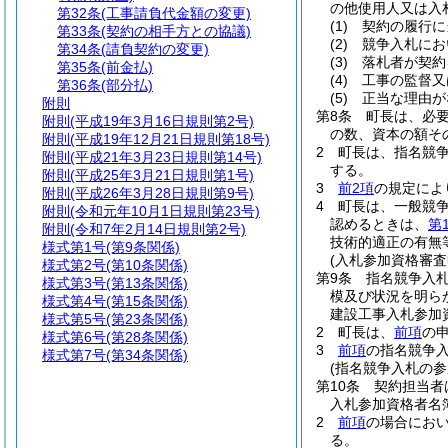
の他使用人又は入
第32条
(工事請負代金額の変更)
(1)
契約の履行に
第33条
(契約の相手方との協議)
(2)
競争入札にお
第34条
(請負契約の変更)
(3)
落札者が契約
第35条
(前金払)
(4)
工事の監督又
第36条
(部分払)
(5)
正当な理由が
附則
第8条
町長は、必
附則
(平成19年3月16日規則第2号)
の数、資本の額そ
附則
(平成19年12月21日規則第18号)
2
町長は、指名競
附則
(平成21年3月23日規則第14号)
する。
附則
(平成25年3月21日規則第1号)
3
前2項
の規定によ
附則
(平成26年3月28日規則第9号)
4
町長は、一般競
附則
(令和元年10月1日規則第23号)
認めるときは、
第
附則
(令和7年2月14日規則第2号)
技術的適正の有無
様式第1号
(第9条関係)
(入札参加資格審査
様式第2号
(第10条関係)
第9条
指名競争入
様式第3号
(第13条関係)
模及び状況を明ら
様式第4号
(第15条関係)
建設工事入札参加
様式第5号
(第23条関係)
2
町長は、
前項
の
様式第6号
(第28条関係)
3
前項
の指名競争
様式第7号
(第34条関係)
(指名競争入札の参
第10条
契約担当者
入札参加資格者名
2
前項
の場合にお
る。