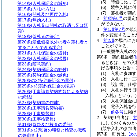
(5)
時価に比して
第14条
(入札保証金の減免)
(6)
競争入札に付
第15条
(入札の方法)
(7)
落札者が契約
第16条
(開札及び再度入札)
2
前項第6号
の規定
第17条
(無効入札)
ができない。
第18条
(入札又は開札の取消し又は延
3
第1項第7号
の規
期)
件を変更すること
第19条
(落札者の決定)
4
前2項
の場合にお
第20条
(最低価格以外の者を落札者と
ことができる。
することができる場合)
(一般競争入札の公
第21条
(入札保証金の還付)
第6条
契約担当者
(
第22条
(入札保証金の帰属)
るときは、その入
第23条
(随意契約)
げる事項を公告す
第24条
(契約保証金の納付)
(1)
入札に参加す
第25条
(契約保証金の減免)
(2)
入札に付す工
第25条の2
(契約保証金の還付)
(3)
設計書、仕様
第25条の3
(契約保証金の帰属)
(4)
入札を行う日
第26条
(工事請負契約約款による契約
入札」という。)
の締結)
(5)
入札保証金に
第27条
(契約書の作成)
(6)
電子入札を行
第28条
(工事請負契約書)
(7)
前各号
に掲げ
第29条
(工事監督員)
2
契約担当者は、
第30条
(工事検査員)
にしておくものと
第31条
(監督及び検査の委託)
(競争入札の参加者
第31条の2
(監督の職務と検査の職務
第7条
町長は、
次
の兼職禁止)