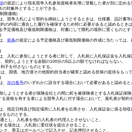
項
の規定により指名競争入札参加資格者名簿に登載した者が別に定める
名の対象外とすることができる。
制限価格)
は、競争入札により契約を締結しようとするときは、仕様書、設計書等
契約の内容に適合した履行を確保するため特に必要があると認めるとき
る予定価格及び最低制限価格は、封書にして開札の場所に置くものとす
)
は、
前条
の規定による予定価格及び最低制限価格の作成に当たっては、
)
は、入札に参加しようとする者に対して、入札前に入札保証金を入札保
、契約しようとする金額の100分の5以上の額でなければならない。
、利子を付さないものとする。
付は、国債、地方債その他契約担当者が確実と認める担保の提供をもっ
)
は、
次の各号
のいずれかに該当する場合において必要があると認めると
加しようとする者が保険会社との間に町を被保険者とする入札保証保険
する資格を有する者による競争入札に付す場合において、落札者が契約
は、指定日時及び指定場所に入札者を出席させ、入札保証金に係る領収
せるものとする。
1通とし、入札者を他の入札者の代理人とさせないこと。
する場合は、入札前に委任状を提出させること。
ンク、墨又はボールペンで記入させ、記名押印させること。