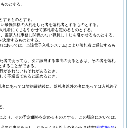
るものとする。
とするものとする。
ない最低価格の入札をした者を落札者とするものとする。
入札者にくじを引かせて落札者を定めるものとする。
て、当該入札事務に関係のない職員にくじを引かせるものとする。
を決定するものとする。
合にあっては、当該電子入札システム)
により落札者に通知するも
た者であっても、次に該当する事由のあるときは、その者を落札
とすることができる。
行がされないおそれがあるとき。
しく不適当であると認めるとき。
札者にあっては契約締結後に、落札者以外の者にあっては入札終了
る。
により、その予定価格を定めるものとする。
この場合においては、
必要な事項を示し、なるべく3人以上の者から見積書
(
様式第5号
)