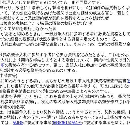
札代理人として使用する者についても、また同様とする。
当たり、故意に工事若しくは製造を粗雑にし、又は物件の品質若しくは
いて、その公正な執行を妨げた者又は公正な価格の成立を害し、若しく
を締結すること又は契約者が契約を履行することを妨げた者
は検査の実施に当たり職員の職務の執行を妨げた者
なくて契約を履行しなかった者
要があると認めるときは、一般競争入札に参加する者に必要な資格とし
の他の経営の規模及び状況を要件とする資格を定めるものとする。
争入札に参加する者に必要な資格として、あらかじめ、契約の種類及び
り指名競争入札に参加する者に必要な資格を定めたときは、これを公示
争入札により契約を締結しようとする場合において、契約の性質又は目
1項
の資格を有する者につき、更に、当該入札に参加する者の事業所の
等に関する必要な資格を定めるものとする。
申請書等)
札に加わろうとする者は、あらかじめ建設工事入札参加資格審査申請書
(
かにした書類その他町長が必要と認める書類を添えて、町長に提出しな
資格審査申請書に代えて別に定める申請書によるものとする。
申請書を受理したときは、これを審査の上その記載内容に基づき、指名
入札参加資格者名簿は、次期の指名競争入札参加資格者名簿が作成され
加者の指名等)
は、指名競争入札により契約を締結しようとするときは、契約の種類、
簿に登載した者のうちから適当と認める者をなるべく5人以上指名する
いては、
第6条
に規定する事項
(
同条第1項第1号
に規定する事項を除く。)