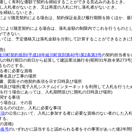
著しく有利な価額で契約を締結することができる見込みのあるとき。
し入札者がないとき、又は再度の入札に付し落札者がないとき。
を締結しないとき。
により随意契約による場合は、契約保証金及び履行期限を除くほか、最
定により随意契約による場合は、落札金額の制限内でこれを行うものと
ができない。
いては、予定価格又は落札金額を分割して計算することができるときに
告)
綾川町契約規則
(平成18年綾川町規則第40号)
第2条第3号
の契約担当者を
札の執行期日の前日から起算して建設業法施行令
(昭和31年政令第273号
るものとする。
る者に必要な資格
事名及び工事の場所
書、図面その他契約条項を示す日時及び場所
時及び場所
(電子入札システム
(インターネットを利用して入札を行うた
を行う場合にあっては、入札期間並びに開札の日時及び場所)
関する事項
う場合は、その旨
るもののほか、入札に必要な事項
前項
の公告において、入札に参加する者に必要な資格のない者のした入
する。
の資格)
の各号
のいずれかに該当すると認められる者をその事実があった後2年間