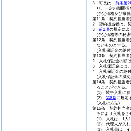
3
町長は、
前条第2
り、一定の期間指
(予定価格及び最低
第11条
契約担当者
2
契約担当者は、
3
前2項
の規定によ
(予定価格等の秘密
第12条
契約担当者
ないものとする。
(入札保証金の納付
第13条
契約担当者
2
入札保証金の額は
3
入札保証金には
4
入札保証金の納
(入札保証金の減免
第14条
契約担当者
ることができる。
(1)
競争入札に参
(2)
第8条
に規定
(入札の方法)
第15条
契約担当者
ろにより入札をさ
(1)
入札は、1人
(2)
代理人が入札
(3)
入札書は、イ