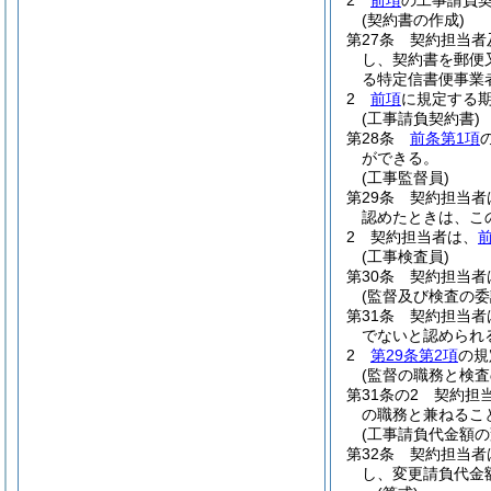
2
前項
の工事請負
(契約書の作成)
第27条
契約担当者
し、契約書を郵便
る特定信書便事業
2
前項
に規定する
(工事請負契約書)
第28条
前条第1項
ができる。
(工事監督員)
第29条
契約担当者
認めたときは、こ
2
契約担当者は、
(工事検査員)
第30条
契約担当者
(監督及び検査の委
第31条
契約担当者
でないと認められ
2
第29条第2項
の規
(監督の職務と検査
第31条の2
契約担
の職務と兼ねるこ
(工事請負代金額の
第32条
契約担当者
し、変更請負代金