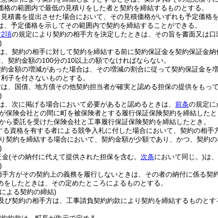
価格の範囲内で最低の見積りをした者と契約を締結するものとする。
り見積書を提出させた場合において、その見積価格がいずれも予定価格
は、予定価格を示してその範囲内で契約を締結することができる。
2項
の規定により契約の相手方を決定したときは、その旨を書面又は口
)
は、契約の相手に対して契約を締結する前に契約保証金を契約保証金納
、契約金額の100分の10以上の額でなければならない。
契約金額の増減があった場合は、その増減の割合に従って契約保証金を
、利子を付さないものとする。
付は、国債、地方債その他契約担当者が確実と認める担保の提供をもっ
)
は、次に掲げる場合において必要があると認めるときは、
前条
の規定に
が保険会社との間に町を被保険者とする履行保証保険契約を締結したと
から委託を受けた保険会社と工事履行保証保険契約を締結したとき。
する資格を有する者による競争入札に付した場合において、契約の相手
り契約を締結する場合において、契約金額が少額であり、かつ、契約の
)
証金
(その納付に代えて提供された担保を含む。
次条
において同じ。)
は、
)
相手方がその契約上の義務を履行しないときは、その者の納付に係る契
めをしたときは、その定めたところによるものとする。
による契約の締結)
及び契約の相手方は、工事請負契約約款により契約を締結するものとす