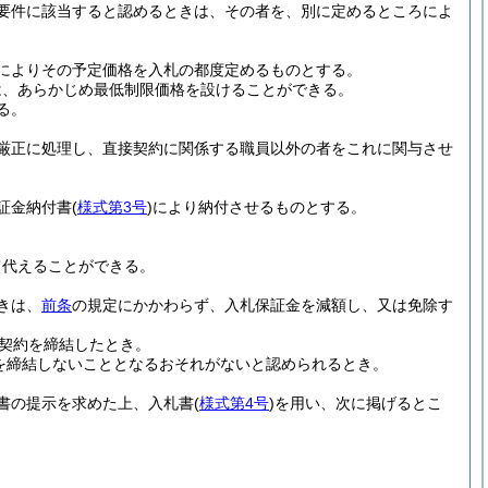
要件に該当すると認めるときは、その者を、別に定めるところによ
によりその予定価格を入札の都度定めるものとする。
は、あらかじめ最低制限価格を設けることができる。
る。
厳正に処理し、直接契約に関係する職員以外の者をこれに関与させ
証金納付書
(
様式第3号
)
により納付させるものとする。
て代えることができる。
きは、
前条
の規定にかかわらず、入札保証金を減額し、又は免除す
契約を締結したとき。
を締結しないこととなるおそれがないと認められるとき。
書の提示を求めた上、入札書
(
様式第4号
)
を用い、次に掲げるとこ