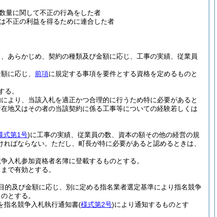
数量に関して不正の行為をした者
は不正の利益を得るために連合した者
て、あらかじめ、契約の種類及び金額に応じ、工事の実績、従業員
金額に応じ、
前項
に規定する事項を要件とする資格を定めるものと
する。
的により、当該入札を適正かつ合理的に行うため特に必要があると
所在地又はその者の当該契約に係る工事等についての経験若しくは
様式第1号
)
に工事の実績、従業員の数、資本の額その他の経営の規
ければならない。
ただし、町長が特に必要があると認めるときは、
競争入札参加資格者名簿に登載するものとする。
るまで有効とする。
目的及び金額に応じ、別に定める指名業者選定基準により指名競争
ものとする。
を指名競争入札執行通知書
(
様式第2号
)
により通知するものとす