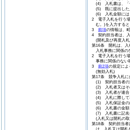
(4)
入札書は、「
(5)
既に提出した
(6)
入札金額には
2
電子入札を行う
む。)
を入力すると
3
前項
の情報は、
4
契約担当者は、
(開札及び再度入札
第16条
開札は、入
入札事務に関係の
2
電子入札を行う
事務に関係のない
3
前2項
の規定によ
(無効入札)
第17条
競争入札に
(1)
契約担当者の
(2)
入札者又はそ
(3)
入札者が連合
(4)
入札に際して
(5)
入札保証金の
(6)
入札書の金額
(7)
入札書に記名
(入札又は開札の取
第18条
契約担当者
は、入札又は開札