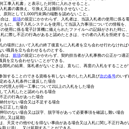
何工事入札書」と表示した封筒に入れさせること。
入札書の書換え、引換え又は撤回をさせないこと。
、原則として1,000円未満の端数を認めないこと。
場合は、
前項
の規定にかかわらず、入札者は、当該入札者の使用に係る
ともに、電子入札システムを使用して当該入力事項についての情報を、
町の使用に係る電子計算機に備えられたファイルへの記録がされた時に
入札に際し不正の行為があると認めたときは、その者の入札を拒絶する
)
札の場所において入札の終了後直ちに入札者を立ち会わせ行わなければ
ない職員を立ち会わせるものとする。
場合は、
前項
の規定にかかわらず、契約担当者が入札事務の公正かつ適
職員を立ち会わせないことができる。
る開札の結果、落札者がないときは、直ちに、再度の入札をすることが
参加することのできる資格を有しない者のした入札及び
次の各号
のいず
定める入札条件に違反した場合
の代理人が同一工事について2以上の入札をした場合
して入札したと認められる場合
不正の行為があった場合
納付がない場合又は不足する場合
を訂正した場合
押印のない場合又は誤字、脱字等があって必要事項を確認し難い場合
消し又は延期)
は、天災その他やむを得ない事由がある場合又は入札に関し不正行為が
を取り消し、又は延期することができる。