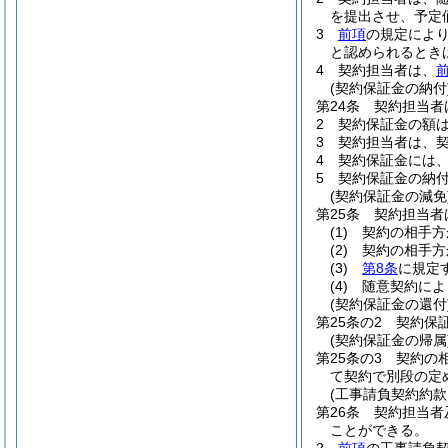
を提出させ、予定
3
前項
の規定によ
と認められるとき
4
契約担当者は、
前
(契約保証金の納付
第24条
契約担当者
2
契約保証金の額は
3
契約担当者は、
4
契約保証金には
5
契約保証金の納
(契約保証金の減免
第25条
契約担当者
(1)
契約の相手方
(2)
契約の相手方
(3)
第8条
に規定
(4)
随意契約によ
(契約保証金の還付
第25条の2
契約保
(契約保証金の帰属
第25条の3
契約の
て契約で別段の定
(工事請負契約約款
第26条
契約担当者
ことができる。