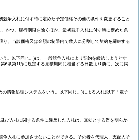
初競争入札に付す時に定めた予定価格その他の条件を変更すること
し、かつ、履行期限を除くほか、最初競争入札に付す時に定めた条
限り、当該価格又は金額の制限内で数人に分割して契約を締結する
いう。以下同じ。)
は、一般競争入札により契約を締結しようとす
)
第6条第1項に規定する見積期間に相当する日数より前に、次に掲
めの情報処理システムをいう。以下同じ。)
による入札
(以下「電子
札及び入札に関する条件に違反した入札は、無効とする旨を明らか
競争入札に参加させないことができる。
その者を代理人、支配人そ