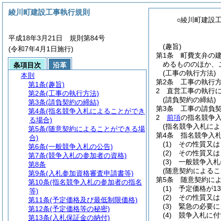
綾川町建設工事執行規則
○綾川町建設
平成18年3月21日 規則第84号
(趣旨)
(令和7年4月1日施行)
第1条
町費支弁の
めるもののほか、
条項目次
沿革
(工事の執行方法)
本則
第2条
工事の執行
第1条
(趣旨)
2
直営工事の執行
第2条
(工事の執行方法)
(請負契約の締結)
第3条
(請負契約の締結)
第3条
工事の請負
第4条
(指名競争入札によることができ
2
前項
の指名競争
る場合)
(指名競争入札によ
第5条
(随意契約によることができる場
第4条
指名競争入
合)
(1)
その性質又は
第6条
(一般競争入札の公告)
(2)
その性質又は
第7条
(競争入札の参加者の資格)
(3)
一般競争入札
第8条
(随意契約によるこ
第9条
(入札参加資格審査申請書等)
第5条
随意契約に
第10条
(指名競争入札の参加者の指名
(1)
予定価格が1
等)
(2)
その性質又は
第11条
(予定価格及び最低制限価格)
(3)
緊急の必要に
第12条
(予定価格等の秘密)
(4)
競争入札に付
第13条
(入札保証金の納付)