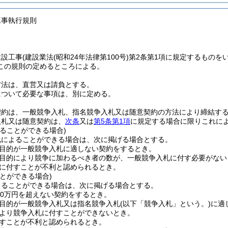
工事執行規則
建設工事
(建設業法
(昭和24年法律第100号)
第2条第1項に規定するものを
この規則の定めるところによる。
方法は、直営又は請負とする。
について必要な事項は、別に定める。
契約は、一般競争入札、指名競争入札又は随意契約の方法により締結す
入札又は随意契約は、
次条
又は
第5条第1項
に規定する場合に限りこれに
ることができる場合)
札によることができる場合は、次に掲げる場合とする。
目的が一般競争入札に適しない契約をするとき。
目的により競争に加わるべき者の数が、一般競争入札に付す必要がない
に付すことが不利と認められるとき。
とができる場合)
よることができる場合は、次に掲げる場合とする。
30万円を超えない契約をするとき。
目的が一般競争入札又は指名競争入札
(以下「競争入札」という。)
に適
より競争入札に付すことができないとき。
すことが不利と認められるとき。