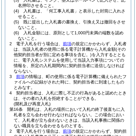
(3)
入札書は、インク、墨又はボールペンで記入させ、記
名押印させること。
(4)
入札書は、「何工事入札書」と表示した封筒に入れさ
せること。
(5)
既に提出した入札書の書換え、引換え又は撤回をさせ
ないこと。
(6)
入札金額には、原則として1,000円未満の端数を認め
ないこと。
2
電子入札を行う場合は、
前項
の規定にかかわらず、入札者
は、当該入札者の使用に係る電子計算機から入札金額
(その
他契約担当者が別に定める事項を含む。)
を入力するととも
に、電子入札システムを使用して当該入力事項についての
情報を、所定の入札期間内に契約担当者に送信しなければ
ならない。
3
前項
の情報は、町の使用に係る電子計算機に備えられたフ
ァイルへの記録がされた時に、契約担当者に到達したもの
とみなす。
4
契約担当者は、入札に際し不正の行為があると認めたとき
は、その者の入札を拒絶することができる。
(開札及び再度入札)
第16条
開札は、入札の場所において入札の終了後直ちに入
札者を立ち会わせ行わなければならない。
この場合におい
て、入札者が立ち会わないときは、当該入札事務に関係の
ない職員を立ち会わせるものとする。
2
電子入札を行う場合は、
前項
の規定にかかわらず、契約担