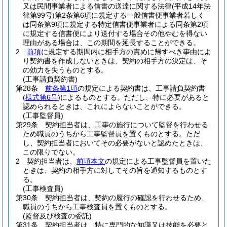
又は民間事業者による信書の送達に関する法律
(平成14年法
律第99号)
第2条第6項に規定する一般信書便事業者若しく
は同条第9項に規定する特定信書便事業者による同条第2項
に規定する信書便により送付する場合その他やむを得ない
理由がある場合は、この期間を延長することができる。
2
前項
に規定する期間内に相手方の責めに帰すべき事由によ
り契約書を作成しないときは、契約の相手方の決定は、そ
の効力を失うものとする。
(工事請負契約書)
第28条
前条第1項
の規定による契約書は、工事請負契約書
(
様式第6号
)
によるものとする。
ただし、特に必要があると
認められるときは、これによらないことができる。
(工事監督員)
第29条
契約担当者は、工事の施行について監督を行わせる
ため職員のうちから工事監督員を置くものとする。
ただ
し、契約担当者においてその必要がないと認めたときは、
この限りでない。
2
契約担当者は、
前項本文
の規定による工事監督員を置いた
ときは、契約の相手方に対してその旨を通知するものとす
る。
(工事検査員)
第30条
契約担当者は、契約の履行の確認を行わせるため、
職員のうちから工事検査員を置くものとする。
(監督及び検査の委託)
第31条
契約担当者は、特に専門的な知識又は技能を必要と