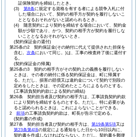
証保険契約を締結したとき。
(3)
第8条
に規定する資格を有する者による競争入札に付
した場合において、契約の相手方が契約を履行しないこ
ととなるおそれがないと認められるとき。
(4)
随意契約により契約を締結する場合において、契約金
額が少額であり、かつ、契約の相手方が契約を履行しな
いこととなるおそれがないとき。
(契約保証金の還付)
第25条の2
契約保証金
(その納付に代えて提供された担保を
含む。
次条
において同じ。)
は、工事の検査終了後に還付す
る。
(契約保証金の帰属)
第25条の3
契約の相手方がその契約上の義務を履行しない
ときは、その者の納付に係る契約保証金は、町に帰属す
る。
ただし、損害の賠償又は違約金について契約で別段の
定めをしたときは、その定めたところによるものとする。
(工事請負契約約款による契約の締結)
第26条
契約担当者及び契約の相手方は、工事請負契約約款
により契約を締結するものとする。
ただし、特に必要があ
ると認められるときは、これによらないことができる。
2
前項
の工事請負契約約款は、町長が告示で定める。
(契約書の作成)
第27条
契約担当者及び契約の相手方は、
第19条第5項
又は
第23条第4項
の規定による通知をした日から10日以内に、
契約書を作成しなければならない。
ただし、契約書を郵便