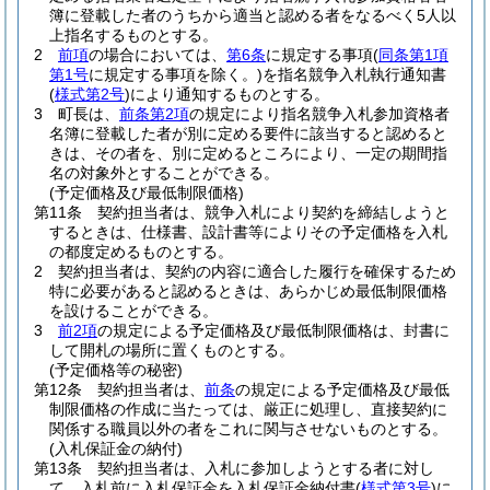
簿に登載した者のうちから適当と認める者をなるべく5人以
上指名するものとする。
2
前項
の場合においては、
第6条
に規定する事項
(
同条第1項
第1号
に規定する事項を除く。)
を指名競争入札執行通知書
(
様式第2号
)
により通知するものとする。
3
町長は、
前条第2項
の規定により指名競争入札参加資格者
名簿に登載した者が別に定める要件に該当すると認めると
きは、その者を、別に定めるところにより、一定の期間指
名の対象外とすることができる。
(予定価格及び最低制限価格)
第11条
契約担当者は、競争入札により契約を締結しようと
するときは、仕様書、設計書等によりその予定価格を入札
の都度定めるものとする。
2
契約担当者は、契約の内容に適合した履行を確保するため
特に必要があると認めるときは、あらかじめ最低制限価格
を設けることができる。
3
前2項
の規定による予定価格及び最低制限価格は、封書に
して開札の場所に置くものとする。
(予定価格等の秘密)
第12条
契約担当者は、
前条
の規定による予定価格及び最低
制限価格の作成に当たっては、厳正に処理し、直接契約に
関係する職員以外の者をこれに関与させないものとする。
(入札保証金の納付)
第13条
契約担当者は、入札に参加しようとする者に対し
て、入札前に入札保証金を入札保証金納付書
(
様式第3号
)
に