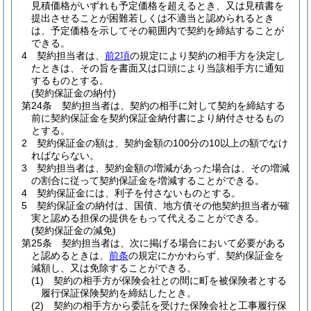
見積価格がいずれも予定価格を超えるとき、又は見積書を
提出させることが困難若しくは不適当と認められるとき
は、予定価格を示してその範囲内で契約を締結することが
できる。
4
契約担当者は、
前2項
の規定により契約の相手方を決定し
たときは、その旨を書面又は口頭により当該相手方に通知
するものとする。
(契約保証金の納付)
第24条
契約担当者は、契約の相手に対して契約を締結する
前に契約保証金を契約保証金納付書により納付させるもの
とする。
2
契約保証金の額は、契約金額の100分の10以上の額でなけ
ればならない。
3
契約担当者は、契約金額の増減があった場合は、その増減
の割合に従って契約保証金を増減することができる。
4
契約保証金には、利子を付さないものとする。
5
契約保証金の納付は、国債、地方債その他契約担当者が確
実と認める担保の提供をもって代えることができる。
(契約保証金の減免)
第25条
契約担当者は、次に掲げる場合において必要がある
と認めるときは、
前条
の規定にかかわらず、契約保証金を
減額し、又は免除することができる。
(1)
契約の相手方が保険会社との間に町を被保険者とする
履行保証保険契約を締結したとき。
(2)
契約の相手方から委託を受けた保険会社と工事履行保