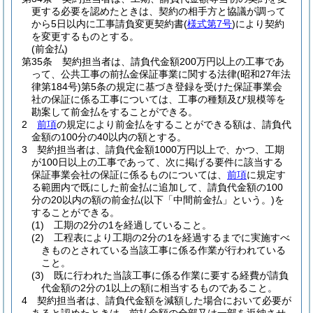
更する必要を認めたときは、契約の相手方と協議が調って
から5日以内に工事請負変更契約書
(
様式第7号
)
により契約
を変更するものとする。
(前金払)
第35条
契約担当者は、請負代金額200万円以上の工事であ
って、公共工事の前払金保証事業に関する法律
(昭和27年法
律第184号)
第5条の規定に基づき登録を受けた保証事業会
社の保証に係る工事については、工事の種類及び規模等を
勘案して前金払をすることができる。
2
前項
の規定により前金払をすることができる額は、請負代
金額の100分の40以内の額とする。
3
契約担当者は、請負代金額1000万円以上で、かつ、工期
が100日以上の工事であって、次に掲げる要件に該当する
保証事業会社の保証に係るものについては、
前項
に規定す
る範囲内で既にした前金払に追加して、請負代金額の100
分の20以内の額の前金払
(以下「中間前金払」という。)
を
することができる。
(1)
工期の2分の1を経過していること。
(2)
工程表により工期の2分の1を経過するまでに実施すべ
きものとされている当該工事に係る作業が行われている
こと。
(3)
既に行われた当該工事に係る作業に要する経費が請負
代金額の2分の1以上の額に相当するものであること。
4
契約担当者は、請負代金額を減額した場合において必要が