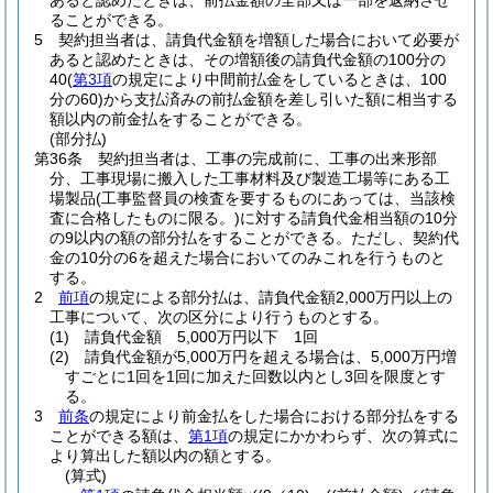
あると認めたときは、前払金額の全部又は一部を返納させ
ることができる。
5
契約担当者は、請負代金額を増額した場合において必要が
あると認めたときは、その増額後の請負代金額の100分の
40
(
第3項
の規定により中間前払金をしているときは、100
分の60)
から支払済みの前払金額を差し引いた額に相当する
額以内の前金払をすることができる。
(部分払)
第36条
契約担当者は、工事の完成前に、工事の出来形部
分、工事現場に搬入した工事材料及び製造工場等にある工
場製品
(工事監督員の検査を要するものにあっては、当該検
査に合格したものに限る。)
に対する請負代金相当額の10分
の9以内の額の部分払をすることができる。
ただし、契約代
金の10分の6を超えた場合においてのみこれを行うものと
する。
2
前項
の規定による部分払は、請負代金額2,000万円以上の
工事について、次の区分により行うものとする。
(1)
請負代金額 5,000万円以下 1回
(2)
請負代金額が5,000万円を超える場合は、5,000万円増
すごとに1回を1回に加えた回数以内とし3回を限度とす
る。
3
前条
の規定により前金払をした場合における部分払をする
ことができる額は、
第1項
の規定にかかわらず、次の算式に
より算出した額以内の額とする。
(算式)