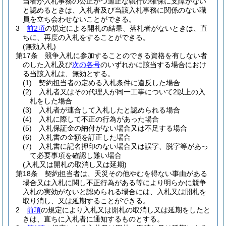
当者が入札事務の公正かつ適正な執行の確保に支障がない
と認めるときは、入札者及び当該入札事務に関係のない職
員を立ち会わせないことができる。
3
前2項
の規定による開札の結果、落札者がないときは、直
ちに、再度の入札をすることができる。
(無効入札)
第17条
競争入札に参加することのできる資格を有しない者
のした入札及び
次の各号
のいずれかに該当する場合におけ
る当該入札は、無効とする。
(1)
契約担当者の定める入札条件に違反した場合
(2)
入札者又はその代理人が同一工事について2以上の入
札をした場合
(3)
入札者が連合して入札したと認められる場合
(4)
入札に際して不正の行為があった場合
(5)
入札保証金の納付がない場合又は不足する場合
(6)
入札書の金額を訂正した場合
(7)
入札書に記名押印のない場合又は誤字、脱字等があっ
て必要事項を確認し難い場合
(入札又は開札の取消し又は延期)
第18条
契約担当者は、天災その他やむを得ない事由がある
場合又は入札に関し不正行為がある等により明らかに競争
入札の実効がないと認められる場合には、入札又は開札を
取り消し、又は延期することができる。
2
前項
の規定により入札又は開札の取消し又は延期をしたと
きは、直ちに入札者に通知するものとする。