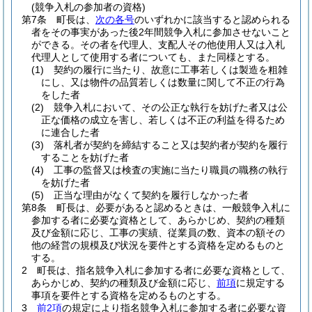
(競争入札の参加者の資格)
第7条
町長は、
次の各号
のいずれかに該当すると認められる
者をその事実があった後2年間競争入札に参加させないこと
ができる。
その者を代理人、支配人その他使用人又は入札
代理人として使用する者についても、また同様とする。
(1)
契約の履行に当たり、故意に工事若しくは製造を粗雑
にし、又は物件の品質若しくは数量に関して不正の行為
をした者
(2)
競争入札において、その公正な執行を妨げた者又は公
正な価格の成立を害し、若しくは不正の利益を得るため
に連合した者
(3)
落札者が契約を締結すること又は契約者が契約を履行
することを妨げた者
(4)
工事の監督又は検査の実施に当たり職員の職務の執行
を妨げた者
(5)
正当な理由がなくて契約を履行しなかった者
第8条
町長は、必要があると認めるときは、一般競争入札に
参加する者に必要な資格として、あらかじめ、契約の種類
及び金額に応じ、工事の実績、従業員の数、資本の額その
他の経営の規模及び状況を要件とする資格を定めるものと
する。
2
町長は、指名競争入札に参加する者に必要な資格として、
あらかじめ、契約の種類及び金額に応じ、
前項
に規定する
事項を要件とする資格を定めるものとする。
3
前2項
の規定により指名競争入札に参加する者に必要な資