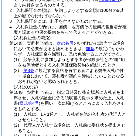
より納付させるものとする。
2
入札保証金の額は、契約しようとする金額の100分の5以
上の額でなければならない。
3
入札保証金には、利子を付さないものとする。
4
入札保証金の納付は、国債、地方債その他契約担当者が確
実と認める担保の提供をもって代えることができる。
(入札保証金の減免)
第14条
契約担当者は、
次の各号
のいずれかに該当する場合
において必要があると認めるときは、
前条
の規定にかかわ
らず、入札保証金を減額し、又は免除することができる。
(1)
競争入札に参加しようとする者が保険会社との間に町
を被保険者とする入札保証保険契約を締結したとき。
(2)
第8条
に規定する資格を有する者による競争入札に付
す場合において、落札者が契約を締結しないこととなる
おそれがないと認められるとき。
(入札の方法)
第15条
契約担当者は、指定日時及び指定場所に入札者を出
席させ、入札保証金に係る領収書の提示を求めた上、入札
書
(
様式第4号
)
を用い、次に掲げるところにより入札をさせ
るものとする。
(1)
入札は、1人1通とし、入札者を他の入札者の代理人と
させないこと。
(2)
代理人が入札する場合は、入札前に委任状を提出させ
ること。