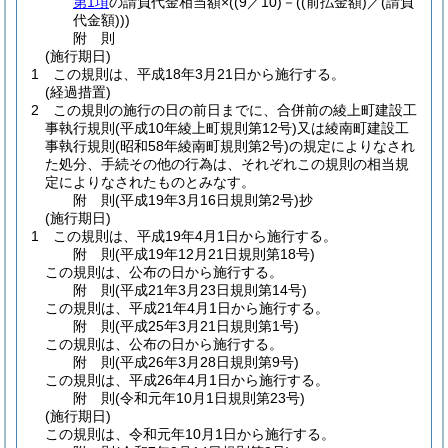
第1項
の請負代金相当額×
(
(9／10)
－
(
(前払金額)
／
(請負
代金額)
)
)
附
則
(施行期日)
1
この規則は、平成18年3月21日から施行する。
(経過措置)
2
この規則の施行の日の前日までに、合併前の綾上町建設工
事執行規則
(平成10年綾上町規則第12号)
又は綾南町建設工
事執行規則
(昭和58年綾南町規則第2号)
の規定によりなされ
た処分、手続その他の行為は、それぞれこの規則の相当規
定によりなされたものとみなす。
附
則
(平成19年3月16日
規則第2号)
抄
(施行期日)
1
この規則は、平成19年4月1日から施行する。
附
則
(平成19年12月21日
規則第18号)
この規則は、公布の日から施行する。
附
則
(平成21年3月23日
規則第14号)
この規則は、平成21年4月1日から施行する。
附
則
(平成25年3月21日
規則第1号)
この規則は、公布の日から施行する。
附
則
(平成26年3月28日
規則第9号)
この規則は、平成26年4月1日から施行する。
附
則
(令和元年10月1日
規則第23号)
(施行期日)
この規則は、令和元年10月1日から施行する。