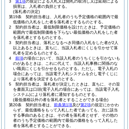
3
第1項
の規定による入札又は開札の取消し又は延期による
損害は、入札者の負担とする。
(落札者の決定)
第19条
契約担当者は、入札者のうち予定価格の範囲内で最
低価格の入札をした者を落札者とするものとする。
2
契約担当者は、最低制限価格を設けたときは、予定価格の
範囲内で最低制限価格を下らない最低価格の入札をした者
を落札者とするものとする。
3
契約担当者は、落札となるべき同価の入札をした者が2人
以上あるときは、直ちに、当該入札者にくじを引かせて落
札者を定めるものとする。
4
前項
の場合において、当該入札者のうちくじを引かないも
のがあるときは、これに代えて、当該入札事務に関係のな
い職員にくじを引かせるものとする。ただし、電子入札の
場合にあっては、当該電子入札システムを介し電子くじに
より落札者を決定するものとする。
5
契約担当者は、落札者が決定したときは、直ちに、その旨
を書面又は口頭
(電子入札の場合にあっては、当該電子入札
システム)
により落札者に通知するものとする。
(最低価格以外の者を落札者とすることができる場合)
第20条
契約担当者は、
前条第1項
及び
第2項
の規定にかかわ
らず、最低価格をもって入札した者であっても、次に該当
する事由のあるときは、その者を落札者とせず、その他の
者のうち予定価格の範囲内で最低の価格をもって入札した
者を落札者とすることができる。