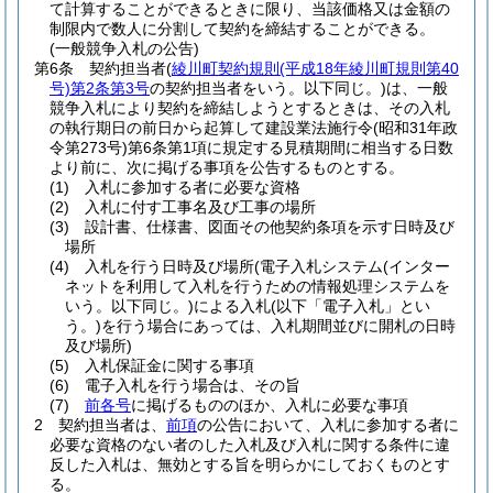
て計算することができるときに限り、当該価格又は金額の
制限内で数人に分割して契約を締結することができる。
(一般競争入札の公告)
第6条
契約担当者
(
綾川町契約規則
(平成18年綾川町規則第40
号)
第2条第3号
の契約担当者をいう。以下同じ。)
は、一般
競争入札により契約を締結しようとするときは、その入札
の執行期日の前日から起算して建設業法施行令
(昭和31年政
令第273号)
第6条第1項に規定する見積期間に相当する日数
より前に、次に掲げる事項を公告するものとする。
(1)
入札に参加する者に必要な資格
(2)
入札に付す工事名及び工事の場所
(3)
設計書、仕様書、図面その他契約条項を示す日時及び
場所
(4)
入札を行う日時及び場所
(電子入札システム
(インター
ネットを利用して入札を行うための情報処理システムを
いう。以下同じ。)
による入札
(以下「電子入札」とい
う。)
を行う場合にあっては、入札期間並びに開札の日時
及び場所)
(5)
入札保証金に関する事項
(6)
電子入札を行う場合は、その旨
(7)
前各号
に掲げるもののほか、入札に必要な事項
2
契約担当者は、
前項
の公告において、入札に参加する者に
必要な資格のない者のした入札及び入札に関する条件に違
反した入札は、無効とする旨を明らかにしておくものとす
る。