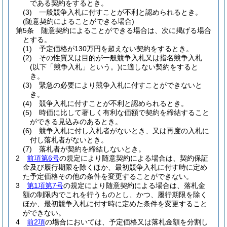
である契約をするとき。
(3)
一般競争入札に付すことが不利と認められるとき。
(随意契約によることができる場合)
第5条
随意契約によることができる場合は、次に掲げる場合
とする。
(1)
予定価格が130万円を超えない契約をするとき。
(2)
その性質又は目的が一般競争入札又は指名競争入札
(以下「競争入札」という。)
に適しない契約をすると
き。
(3)
緊急の必要により競争入札に付すことができないと
き。
(4)
競争入札に付すことが不利と認められるとき。
(5)
時価に比して著しく有利な価額で契約を締結すること
ができる見込みのあるとき。
(6)
競争入札に付し入札者がないとき、又は再度の入札に
付し落札者がないとき。
(7)
落札者が契約を締結しないとき。
2
前項第6号
の規定により随意契約による場合は、契約保証
金及び履行期限を除くほか、最初競争入札に付す時に定め
た予定価格その他の条件を変更することができない。
3
第1項第7号
の規定により随意契約による場合は、落札金
額の制限内でこれを行うものとし、かつ、履行期限を除く
ほか、最初競争入札に付す時に定めた条件を変更すること
ができない。
4
前2項
の場合においては、予定価格又は落札金額を分割し