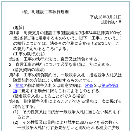
○綾川町建設工事執行規則
平成18年3月21日
規則第84号
(趣旨)
第1条
町費支弁の建設工事
(建設業法
(昭和24年法律第100号)
第2条第1項に規定するものをいう。以下「工事」という。)
の執行については、法令その他別に定めるもののほか、こ
の規則の定めるところによる。
(工事の執行方法)
第2条
工事の執行方法は、直営又は請負とする。
2
直営工事の執行について必要な事項は、別に定める。
(請負契約の締結)
第3条
工事の請負契約は、一般競争入札、指名競争入札又は
随意契約の方法により締結するものとする。
2
前項
の指名競争入札又は随意契約は、
次条
又は
第5条第1
項
に規定する場合に限りこれによるものとする。
(指名競争入札によることができる場合)
第4条
指名競争入札によることができる場合は、次に掲げる
場合とする。
(1)
その性質又は目的が一般競争入札に適しない契約をす
るとき。
(2)
その性質又は目的により競争に加わるべき者の数が、
一般競争入札に付す必要がないと認められる程度に少数