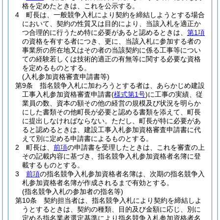
格を定めたときは、これを公示する。
4
町長は、一般競争入札により契約を締結しようとする場合
において、契約の性質又は目的により、当該入札を適正か
つ合理的に行うため特に必要があると認めるときは、
第1項
の資格を有する者につき、更に、当該入札に参加する者の
事業所の所在地又はその者の当該契約に係る工事等につい
ての経験若しくは技術的適正の有無等に関する必要な資格
を定めるものとする。
(入札参加資格審査申請書等)
第9条
指名競争入札に加わろうとする者は、あらかじめ建設
工事入札参加資格審査申請書
(
様式第1号
)
に工事の実績、従
業員の数、資本の額その他の経営の規模及び状況を明らか
にした書類その他町長が必要と認める書類を添えて、町長
に提出しなければならない。
ただし、町長が特に必要があ
ると認めるときは、建設工事入札参加資格審査申請書に代
えて別に定める申請書によるものとする。
2
町長は、
前項
の申請書を受理したときは、これを審査の上
その記載内容に基づき、指名競争入札参加資格者名簿に登
載するものとする。
3
前項
の指名競争入札参加資格者名簿は、次期の指名競争入
札参加資格者名簿が作成されるまで有効とする。
(指名競争入札の参加者の指名等)
第10条
契約担当者は、指名競争入札により契約を締結しよ
うとするときは、契約の種類、目的及び金額に応じ、別に
定める指名業者選定基準により指名競争入札参加資格者名