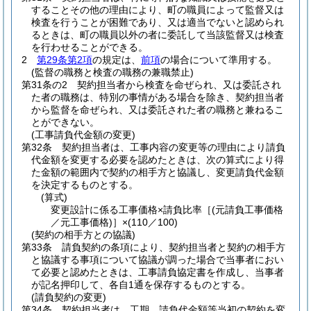
することその他の理由により、町の職員によって監督又は
検査を行うことが困難であり、又は適当でないと認められ
るときは、町の職員以外の者に委託して当該監督又は検査
を行わせることができる。
2
第29条第2項
の規定は、
前項
の場合について準用する。
(監督の職務と検査の職務の兼職禁止)
第31条の2
契約担当者から検査を命ぜられ、又は委託され
た者の職務は、特別の事情がある場合を除き、契約担当者
から監督を命ぜられ、又は委託された者の職務と兼ねるこ
とができない。
(工事請負代金額の変更)
第32条
契約担当者は、工事内容の変更等の理由により請負
代金額を変更する必要を認めたときは、次の算式により得
た金額の範囲内で契約の相手方と協議し、変更請負代金額
を決定するものとする。
(算式)
変更設計に係る工事価格×請負比率［
(元請負工事価格
／元工事価格)
］×
(110／100)
(契約の相手方との協議)
第33条
請負契約の条項により、契約担当者と契約の相手方
と協議する事項について協議が調った場合で当事者におい
て必要と認めたときは、工事請負協定書を作成し、当事者
が記名押印して、各自1通を保存するものとする。
(請負契約の変更)
第34条
契約担当者は、工期、請負代金額等当初の契約を変