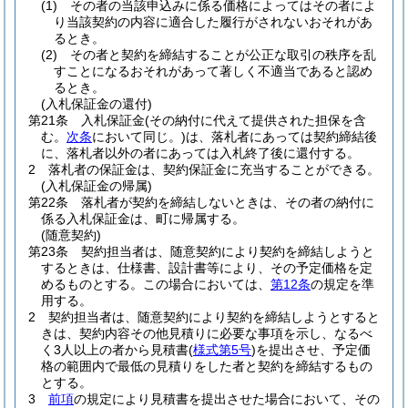
(1)
その者の当該申込みに係る価格によってはその者によ
り当該契約の内容に適合した履行がされないおそれがあ
るとき。
(2)
その者と契約を締結することが公正な取引の秩序を乱
すことになるおそれがあって著しく不適当であると認め
るとき。
(入札保証金の還付)
第21条
入札保証金
(その納付に代えて提供された担保を含
む。
次条
において同じ。)
は、落札者にあっては契約締結後
に、落札者以外の者にあっては入札終了後に還付する。
2
落札者の保証金は、契約保証金に充当することができる。
(入札保証金の帰属)
第22条
落札者が契約を締結しないときは、その者の納付に
係る入札保証金は、町に帰属する。
(随意契約)
第23条
契約担当者は、随意契約により契約を締結しようと
するときは、仕様書、設計書等により、その予定価格を定
めるものとする。
この場合においては、
第12条
の規定を準
用する。
2
契約担当者は、随意契約により契約を締結しようとすると
きは、契約内容その他見積りに必要な事項を示し、なるべ
く3人以上の者から見積書
(
様式第5号
)
を提出させ、予定価
格の範囲内で最低の見積りをした者と契約を締結するもの
とする。
3
前項
の規定により見積書を提出させた場合において、その