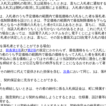
り入札又は開札の取消し又は延期をしたときは、直ちに入札者に通知す
る入札又は開札の取消し又は延期による損害は、入札者の負担とする。
は、入札者のうち予定価格の範囲内で最低価格の入札をした者を落札者
最低制限価格を設けたときは、予定価格の範囲内で最低制限価格を下ら
落札となるべき同価の入札をした者が2人以上あるときは、直ちに、当該
いて、当該入札者のうちくじを引かないものがあるときは、これに代え
の場合にあっては、当該電子入札システムを介し電子くじにより落札者
落札者が決定したときは、直ちに、その旨を書面又は口頭
(電子入札の場
者を落札者とすることができる場合)
は、
前条第1項
及び
第2項
の規定にかかわらず、最低価格をもって入札し
の者のうち予定価格の範囲内で最低の価格をもって入札した者を落札者
申込みに係る価格によってはその者により当該契約の内容に適合した履
を締結することが公正な取引の秩序を乱すことになるおそれがあって著
)
(その納付に代えて提供された担保を含む。
次条
において同じ。)
は、落
は、契約保証金に充当することができる。
)
約を締結しないときは、その者の納付に係る入札保証金は、町に帰属す
は、随意契約により契約を締結しようとするときは、仕様書、設計書等
用する。
随意契約により契約を締結しようとするときは、契約内容その他見積りに