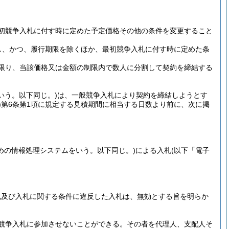
初競争入札に付す時に定めた予定価格その他の条件を変更すること
し、かつ、履行期限を除くほか、最初競争入札に付す時に定めた条
限り、当該価格又は金額の制限内で数人に分割して契約を締結する
いう。以下同じ。)
は、一般競争入札により契約を締結しようとす
)
第6条第1項に規定する見積期間に相当する日数より前に、次に掲
めの情報処理システムをいう。以下同じ。)
による入札
(以下「電子
札及び入札に関する条件に違反した入札は、無効とする旨を明らか
競争入札に参加させないことができる。
その者を代理人、支配人そ