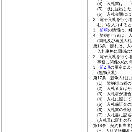
(4)
入札書は、「
(5)
既に提出した
(6)
入札金額には
2
電子入札を行う
む。)
を入力すると
3
前項
の情報は、
4
契約担当者は、
(開札及び再度入札
第16条
開札は、入
入札事務に関係の
2
電子入札を行う
事務に関係のない
3
前2項
の規定によ
(無効入札)
第17条
競争入札に
(1)
契約担当者の
(2)
入札者又はそ
(3)
入札者が連合
(4)
入札に際して
(5)
入札保証金の
(6)
入札書の金額
(7)
入札書に記名
(入札又は開札の取
第18条
契約担当者
は、入札又は開札