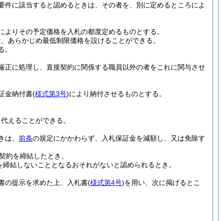
要件に該当すると認めるときは、その者を、別に定めるところによ
によりその予定価格を入札の都度定めるものとする。
は、あらかじめ最低制限価格を設けることができる。
る。
厳正に処理し、直接契約に関係する職員以外の者をこれに関与させ
証金納付書
(
様式第3号
)
により納付させるものとする。
て代えることができる。
きは、
前条
の規定にかかわらず、入札保証金を減額し、又は免除す
契約を締結したとき。
を締結しないこととなるおそれがないと認められるとき。
書の提示を求めた上、入札書
(
様式第4号
)
を用い、次に掲げるとこ