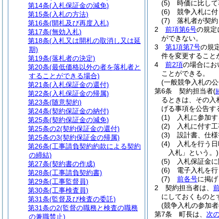
(5)
時価に比して
第14条
(入札保証金の減免)
(6)
競争入札に付
第15条
(入札の方法)
(7)
落札者が契約
第16条
(開札及び再度入札)
2
前項第6号
の規定
第17条
(無効入札)
ができない。
第18条
(入札又は開札の取消し又は延
3
第1項第7号
の規
期)
件を変更すること
第19条
(落札者の決定)
4
前2項
の場合にお
第20条
(最低価格以外の者を落札者と
ことができる。
することができる場合)
(一般競争入札の公
第21条
(入札保証金の還付)
第6条
契約担当者
(
第22条
(入札保証金の帰属)
るときは、その入
第23条
(随意契約)
げる事項を公告す
第24条
(契約保証金の納付)
(1)
入札に参加す
第25条
(契約保証金の減免)
(2)
入札に付す工
第25条の2
(契約保証金の還付)
(3)
設計書、仕様
第25条の3
(契約保証金の帰属)
(4)
入札を行う日
第26条
(工事請負契約約款による契約
入札」という。)
の締結)
(5)
入札保証金に
第27条
(契約書の作成)
(6)
電子入札を行
第28条
(工事請負契約書)
(7)
前各号
に掲げ
第29条
(工事監督員)
2
契約担当者は、
第30条
(工事検査員)
にしておくものと
第31条
(監督及び検査の委託)
(競争入札の参加者
第31条の2
(監督の職務と検査の職務
第7条
町長は、
次
の兼職禁止)