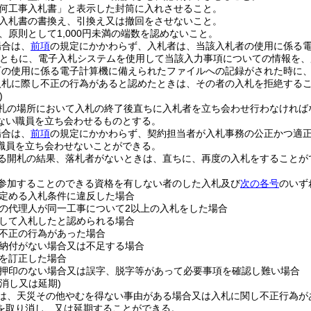
何工事入札書」と表示した封筒に入れさせること。
入札書の書換え、引換え又は撤回をさせないこと。
、原則として1,000円未満の端数を認めないこと。
場合は、
前項
の規定にかかわらず、入札者は、当該入札者の使用に係る
ともに、電子入札システムを使用して当該入力事項についての情報を、
町の使用に係る電子計算機に備えられたファイルへの記録がされた時に
入札に際し不正の行為があると認めたときは、その者の入札を拒絶する
)
札の場所において入札の終了後直ちに入札者を立ち会わせ行わなければ
ない職員を立ち会わせるものとする。
場合は、
前項
の規定にかかわらず、契約担当者が入札事務の公正かつ適
職員を立ち会わせないことができる。
る開札の結果、落札者がないときは、直ちに、再度の入札をすることが
参加することのできる資格を有しない者のした入札及び
次の各号
のいず
定める入札条件に違反した場合
の代理人が同一工事について2以上の入札をした場合
して入札したと認められる場合
不正の行為があった場合
納付がない場合又は不足する場合
を訂正した場合
押印のない場合又は誤字、脱字等があって必要事項を確認し難い場合
消し又は延期)
は、天災その他やむを得ない事由がある場合又は入札に関し不正行為が
を取り消し、又は延期することができる。