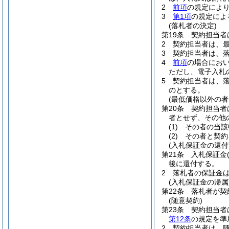
2
前項
の規定によ
3
第1項
の規定によ
(落札者の決定)
第19条
契約担当者
2
契約担当者は、
3
契約担当者は、
4
前項
の場合にお
ただし、電子入札
5
契約担当者は、
のとする。
(最低価格以外の
第20条
契約担当者
者とせず、その他
(1)
その者の当該
(2)
その者と契約
(入札保証金の還付
第21条
入札保証金
後に還付する。
2
落札者の保証金
(入札保証金の帰属
第22条
落札者が契
(随意契約)
第23条
契約担当者
第12条
の規定を準
2
契約担当者は、