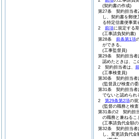
2
前項
の工事請負
(契約書の作成)
第27条
契約担当者
し、契約書を郵便
る特定信書便事業
2
前項
に規定する
(工事請負契約書)
第28条
前条第1項
ができる。
(工事監督員)
第29条
契約担当者
認めたときは、こ
2
契約担当者は、
(工事検査員)
第30条
契約担当者
(監督及び検査の委
第31条
契約担当者
でないと認められ
2
第29条第2項
の規
(監督の職務と検査
第31条の2
契約担
の職務と兼ねるこ
(工事請負代金額の
第32条
契約担当者
し、変更請負代金