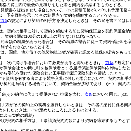
価格の範囲内で最低の見積りをした者と契約を締結するものとする。
り見積書を提出させた場合において、その見積価格がいずれも予定価格
は、予定価格を示してその範囲内で契約を締結することができる。
2項
の規定により契約の相手方を決定したときは、その旨を書面又は口
)
は、契約の相手に対して契約を締結する前に契約保証金を契約保証金納
、契約金額の100分の10以上の額でなければならない。
契約金額の増減があった場合は、その増減の割合に従って契約保証金を
、利子を付さないものとする。
付は、国債、地方債その他契約担当者が確実と認める担保の提供をもっ
)
は、次に掲げる場合において必要があると認めるときは、
前条
の規定に
が保険会社との間に町を被保険者とする履行保証保険契約を締結したと
から委託を受けた保険会社と工事履行保証保険契約を締結したとき。
する資格を有する者による競争入札に付した場合において、契約の相手
り契約を締結する場合において、契約金額が少額であり、かつ、契約の
)
証金
(その納付に代えて提供された担保を含む。
次条
において同じ。)
は、
)
相手方がその契約上の義務を履行しないときは、その者の納付に係る契
めをしたときは、その定めたところによるものとする。
による契約の締結)
及び契約の相手方は、工事請負契約約款により契約を締結するものとす