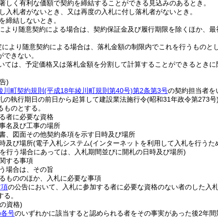
著しく有利な価額で契約を締結することができる見込みのあるとき。
し入札者がないとき、又は再度の入札に付し落札者がないとき。
を締結しないとき。
により随意契約による場合は、契約保証金及び履行期限を除くほか、最
定により随意契約による場合は、落札金額の制限内でこれを行うものと
ができない。
いては、予定価格又は落札金額を分割して計算することができるときに
告)
綾川町契約規則
(平成18年綾川町規則第40号)
第2条第3号
の契約担当者を
札の執行期日の前日から起算して建設業法施行令
(昭和31年政令第273号
るものとする。
る者に必要な資格
事名及び工事の場所
書、図面その他契約条項を示す日時及び場所
時及び場所
(電子入札システム
(インターネットを利用して入札を行うた
を行う場合にあっては、入札期間並びに開札の日時及び場所)
関する事項
う場合は、その旨
るもののほか、入札に必要な事項
前項
の公告において、入札に参加する者に必要な資格のない者のした入
する。
の資格)
の各号
のいずれかに該当すると認められる者をその事実があった後2年間