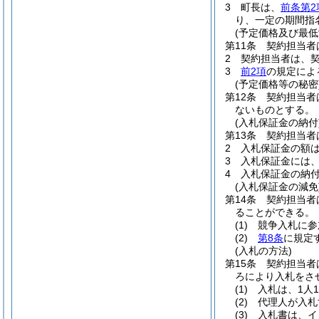
3
町長は、
前条第2
り、一定の期間指
(予定価格及び最低
第11条
契約担当者
2
契約担当者は、
3
前2項
の規定によ
(予定価格等の秘密
第12条
契約担当者
ないものとする。
(入札保証金の納付
第13条
契約担当者
2
入札保証金の額は
3
入札保証金には
4
入札保証金の納
(入札保証金の減免
第14条
契約担当者
ることができる。
(1)
競争入札に参
(2)
第8条
に規定
(入札の方法)
第15条
契約担当者
ろにより入札をさ
(1)
入札は、1人
(2)
代理人が入札
(3)
入札書は、イ