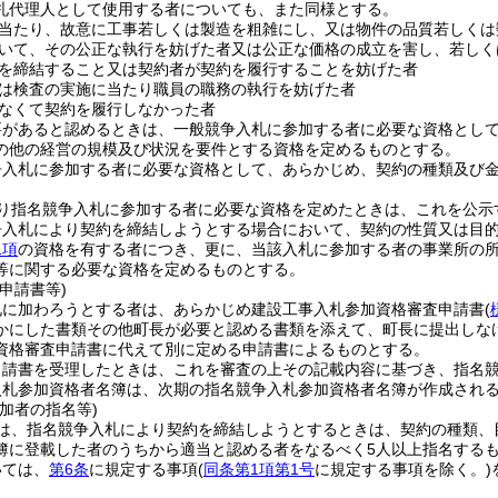
札代理人として使用する者についても、また同様とする。
当たり、故意に工事若しくは製造を粗雑にし、又は物件の品質若しくは
いて、その公正な執行を妨げた者又は公正な価格の成立を害し、若しく
を締結すること又は契約者が契約を履行することを妨げた者
は検査の実施に当たり職員の職務の執行を妨げた者
なくて契約を履行しなかった者
要があると認めるときは、一般競争入札に参加する者に必要な資格とし
の他の経営の規模及び状況を要件とする資格を定めるものとする。
争入札に参加する者に必要な資格として、あらかじめ、契約の種類及び
り指名競争入札に参加する者に必要な資格を定めたときは、これを公示
争入札により契約を締結しようとする場合において、契約の性質又は目
1項
の資格を有する者につき、更に、当該入札に参加する者の事業所の
等に関する必要な資格を定めるものとする。
申請書等)
札に加わろうとする者は、あらかじめ建設工事入札参加資格審査申請書
(
かにした書類その他町長が必要と認める書類を添えて、町長に提出しな
資格審査申請書に代えて別に定める申請書によるものとする。
申請書を受理したときは、これを審査の上その記載内容に基づき、指名
入札参加資格者名簿は、次期の指名競争入札参加資格者名簿が作成され
加者の指名等)
は、指名競争入札により契約を締結しようとするときは、契約の種類、
簿に登載した者のうちから適当と認める者をなるべく5人以上指名する
いては、
第6条
に規定する事項
(
同条第1項第1号
に規定する事項を除く。)