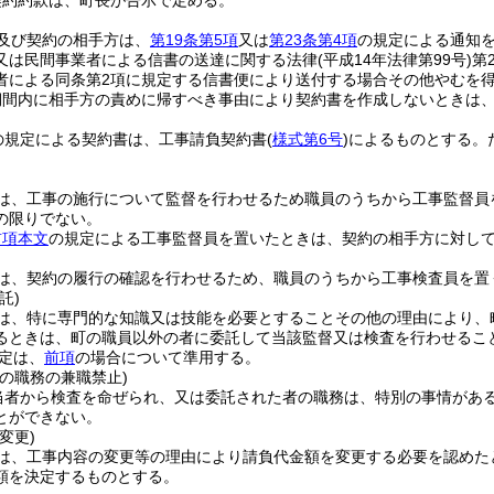
契約約款は、町長が告示で定める。
及び契約の相手方は、
第19条第5項
又は
第23条第4項
の規定による通知を
又は民間事業者による信書の送達に関する法律
(平成14年法律第99号)
第
者による同条第2項に規定する信書便により送付する場合その他やむを
期間内に相手方の責めに帰すべき事由により契約書を作成しないときは
の規定による契約書は、工事請負契約書
(
様式第6号
)
によるものとする。
は、工事の施行について監督を行わせるため職員のうちから工事監督員
の限りでない。
前項本文
の規定による工事監督員を置いたときは、契約の相手方に対し
は、契約の履行の確認を行わせるため、職員のうちから工事検査員を置
託)
は、特に専門的な知識又は技能を必要とすることその他の理由により、
るときは、町の職員以外の者に委託して当該監督又は検査を行わせるこ
定は、
前項
の場合について準用する。
の職務の兼職禁止)
当者から検査を命ぜられ、又は委託された者の職務は、特別の事情があ
とができない。
変更)
は、工事内容の変更等の理由により請負代金額を変更する必要を認めた
額を決定するものとする。