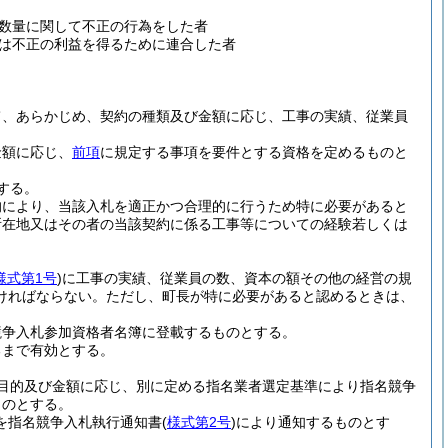
数量に関して不正の行為をした者
は不正の利益を得るために連合した者
て、あらかじめ、契約の種類及び金額に応じ、工事の実績、従業員
金額に応じ、
前項
に規定する事項を要件とする資格を定めるものと
する。
的により、当該入札を適正かつ合理的に行うため特に必要があると
所在地又はその者の当該契約に係る工事等についての経験若しくは
様式第1号
)
に工事の実績、従業員の数、資本の額その他の経営の規
ければならない。
ただし、町長が特に必要があると認めるときは、
競争入札参加資格者名簿に登載するものとする。
るまで有効とする。
目的及び金額に応じ、別に定める指名業者選定基準により指名競争
ものとする。
を指名競争入札執行通知書
(
様式第2号
)
により通知するものとす