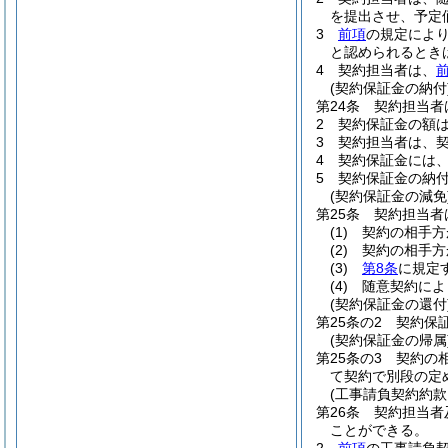
を提出させ、予定
3
前項
の規定によ
と認められるとき
4
契約担当者は、
前
(契約保証金の納付
第24条
契約担当者
2
契約保証金の額は
3
契約担当者は、
4
契約保証金には
5
契約保証金の納
(契約保証金の減免
第25条
契約担当者
(1)
契約の相手方
(2)
契約の相手方
(3)
第8条
に規定
(4)
随意契約によ
(契約保証金の還付
第25条の2
契約保
(契約保証金の帰属
第25条の3
契約の
て契約で別段の定
(工事請負契約約款
第26条
契約担当者
ことができる。