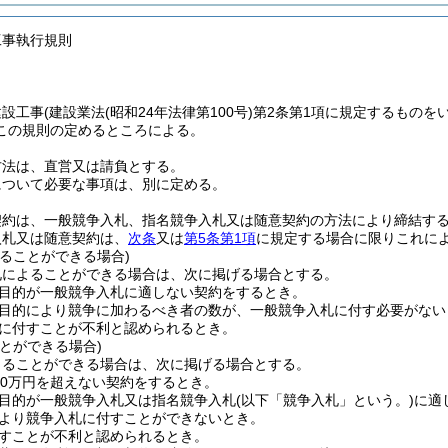
工事執行規則
建設工事
(建設業法
(昭和24年法律第100号)
第2条第1項に規定するものを
この規則の定めるところによる。
方法は、直営又は請負とする。
について必要な事項は、別に定める。
契約は、一般競争入札、指名競争入札又は随意契約の方法により締結す
入札又は随意契約は、
次条
又は
第5条第1項
に規定する場合に限りこれに
ることができる場合)
札によることができる場合は、次に掲げる場合とする。
目的が一般競争入札に適しない契約をするとき。
目的により競争に加わるべき者の数が、一般競争入札に付す必要がない
に付すことが不利と認められるとき。
とができる場合)
よることができる場合は、次に掲げる場合とする。
30万円を超えない契約をするとき。
目的が一般競争入札又は指名競争入札
(以下「競争入札」という。)
に適
より競争入札に付すことができないとき。
すことが不利と認められるとき。