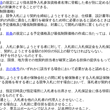
項
の規定により指名競争入札参加資格者名簿に登載した者が別に定める
名の対象外とすることができる。
制限価格)
は、競争入札により契約を締結しようとするときは、仕様書、設計書等
契約の内容に適合した履行を確保するため特に必要があると認めるとき
る予定価格及び最低制限価格は、封書にして開札の場所に置くものとす
)
は、
前条
の規定による予定価格及び最低制限価格の作成に当たっては、
)
は、入札に参加しようとする者に対して、入札前に入札保証金を入札保
、契約しようとする金額の100分の5以上の額でなければならない。
、利子を付さないものとする。
付は、国債、地方債その他契約担当者が確実と認める担保の提供をもっ
)
は、
次の各号
のいずれかに該当する場合において必要があると認めると
加しようとする者が保険会社との間に町を被保険者とする入札保証保険
する資格を有する者による競争入札に付す場合において、落札者が契約
は、指定日時及び指定場所に入札者を出席させ、入札保証金に係る領収
せるものとする。
1通とし、入札者を他の入札者の代理人とさせないこと。
する場合は、入札前に委任状を提出させること。
ンク、墨又はボールペンで記入させ、記名押印させること。