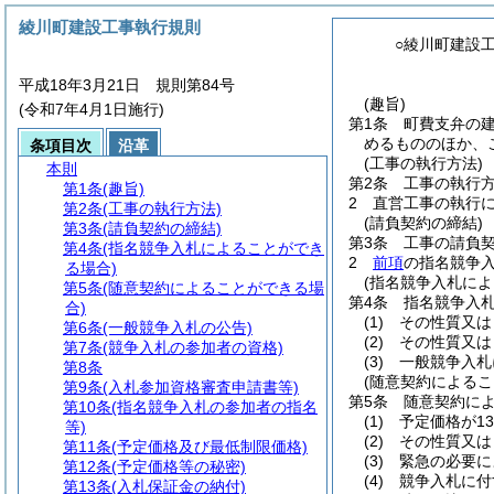
綾川町建設工事執行規則
○綾川町建設
平成18年3月21日 規則第84号
(趣旨)
(令和7年4月1日施行)
第1条
町費支弁の
めるもののほか、
条項目次
沿革
(工事の執行方法)
本則
第2条
工事の執行
第1条
(趣旨)
2
直営工事の執行
第2条
(工事の執行方法)
(請負契約の締結)
第3条
(請負契約の締結)
第3条
工事の請負
第4条
(指名競争入札によることができ
2
前項
の指名競争
る場合)
(指名競争入札によ
第5条
(随意契約によることができる場
第4条
指名競争入
合)
(1)
その性質又は
第6条
(一般競争入札の公告)
(2)
その性質又は
第7条
(競争入札の参加者の資格)
(3)
一般競争入札
第8条
(随意契約によるこ
第9条
(入札参加資格審査申請書等)
第5条
随意契約に
第10条
(指名競争入札の参加者の指名
(1)
予定価格が1
等)
(2)
その性質又は
第11条
(予定価格及び最低制限価格)
(3)
緊急の必要に
第12条
(予定価格等の秘密)
(4)
競争入札に付
第13条
(入札保証金の納付)