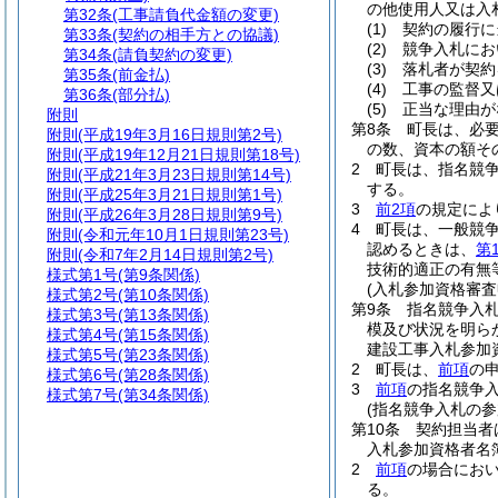
の他使用人又は入
第32条
(工事請負代金額の変更)
(1)
契約の履行に
第33条
(契約の相手方との協議)
(2)
競争入札にお
第34条
(請負契約の変更)
(3)
落札者が契約
第35条
(前金払)
(4)
工事の監督又
第36条
(部分払)
(5)
正当な理由が
附則
第8条
町長は、必
附則
(平成19年3月16日規則第2号)
の数、資本の額そ
附則
(平成19年12月21日規則第18号)
2
町長は、指名競
附則
(平成21年3月23日規則第14号)
する。
附則
(平成25年3月21日規則第1号)
3
前2項
の規定によ
附則
(平成26年3月28日規則第9号)
4
町長は、一般競
附則
(令和元年10月1日規則第23号)
認めるときは、
第
附則
(令和7年2月14日規則第2号)
技術的適正の有無
様式第1号
(第9条関係)
(入札参加資格審査
様式第2号
(第10条関係)
第9条
指名競争入
様式第3号
(第13条関係)
模及び状況を明ら
様式第4号
(第15条関係)
建設工事入札参加
様式第5号
(第23条関係)
2
町長は、
前項
の
様式第6号
(第28条関係)
3
前項
の指名競争
様式第7号
(第34条関係)
(指名競争入札の参
第10条
契約担当者
入札参加資格者名
2
前項
の場合にお
る。