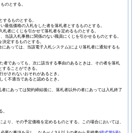
るものとする。
とするものとする。
ない最低価格の入札をした者を落札者とするものとする。
入札者にくじを引かせて落札者を定めるものとする。
て、当該入札事務に関係のない職員にくじを引かせるものとする。
を決定するものとする。
合にあっては、当該電子入札システム)
により落札者に通知するも
た者であっても、次に該当する事由のあるときは、その者を落札
とすることができる。
行がされないおそれがあるとき。
しく不適当であると認めるとき。
札者にあっては契約締結後に、落札者以外の者にあっては入札終了
る。
により、その予定価格を定めるものとする。
この場合においては、
必要な事項を示し、なるべく3人以上の者から見積書
(
様式第5号
)