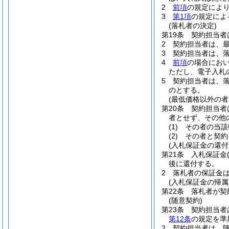
2
前項
の規定によ
3
第1項
の規定によ
(落札者の決定)
第19条
契約担当者
2
契約担当者は、
3
契約担当者は、
4
前項
の場合にお
ただし、電子入札
5
契約担当者は、
のとする。
(最低価格以外の
第20条
契約担当者
者とせず、その他
(1)
その者の当該
(2)
その者と契約
(入札保証金の還付
第21条
入札保証金
後に還付する。
2
落札者の保証金
(入札保証金の帰属
第22条
落札者が契
(随意契約)
第23条
契約担当者
第12条
の規定を準
2
契約担当者は、