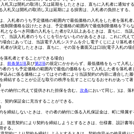
り入札又は開札の取消し又は延期をしたときは、直ちに入札者に通知す
る入札又は開札の取消し又は延期による損害は、入札者の負担とする。
は、入札者のうち予定価格の範囲内で最低価格の入札をした者を落札者
最低制限価格を設けたときは、予定価格の範囲内で最低制限価格を下ら
落札となるべき同価の入札をした者が2人以上あるときは、直ちに、当該
いて、当該入札者のうちくじを引かないものがあるときは、これに代え
の場合にあっては、当該電子入札システムを介し電子くじにより落札者
落札者が決定したときは、直ちに、その旨を書面又は口頭
(電子入札の場
者を落札者とすることができる場合)
は、
前条第1項
及び
第2項
の規定にかかわらず、最低価格をもって入札し
の者のうち予定価格の範囲内で最低の価格をもって入札した者を落札者
申込みに係る価格によってはその者により当該契約の内容に適合した履
を締結することが公正な取引の秩序を乱すことになるおそれがあって著
)
(その納付に代えて提供された担保を含む。
次条
において同じ。)
は、落
は、契約保証金に充当することができる。
)
約を締結しないときは、その者の納付に係る入札保証金は、町に帰属す
は、随意契約により契約を締結しようとするときは、仕様書、設計書等
用する。
随意契約により契約を締結しようとするときは、契約内容その他見積りに