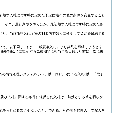
初競争入札に付す時に定めた予定価格その他の条件を変更すること
し、かつ、履行期限を除くほか、最初競争入札に付す時に定めた条
限り、当該価格又は金額の制限内で数人に分割して契約を締結する
いう。以下同じ。)
は、一般競争入札により契約を締結しようとす
)
第6条第1項に規定する見積期間に相当する日数より前に、次に掲
めの情報処理システムをいう。以下同じ。)
による入札
(以下「電子
札及び入札に関する条件に違反した入札は、無効とする旨を明らか
競争入札に参加させないことができる。
その者を代理人、支配人そ