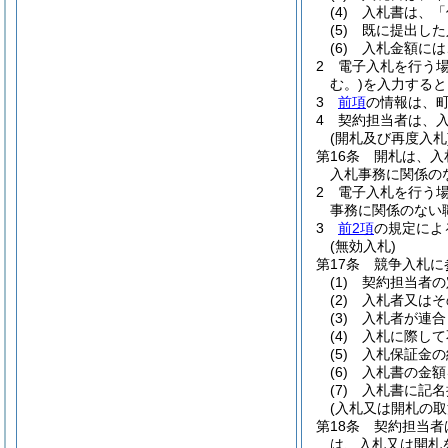
(4)
入札書は、「
(5)
既に提出した
(6)
入札金額には
2
電子入札を行う
む。)
を入力すると
3
前項
の情報は、
4
契約担当者は、
(開札及び再度入札
第16条
開札は、入
入札事務に関係の
2
電子入札を行う
事務に関係のない
3
前2項
の規定によ
(無効入札)
第17条
競争入札に
(1)
契約担当者の
(2)
入札者又はそ
(3)
入札者が連合
(4)
入札に際して
(5)
入札保証金の
(6)
入札書の金額
(7)
入札書に記名
(入札又は開札の取
第18条
契約担当者
は、入札又は開札