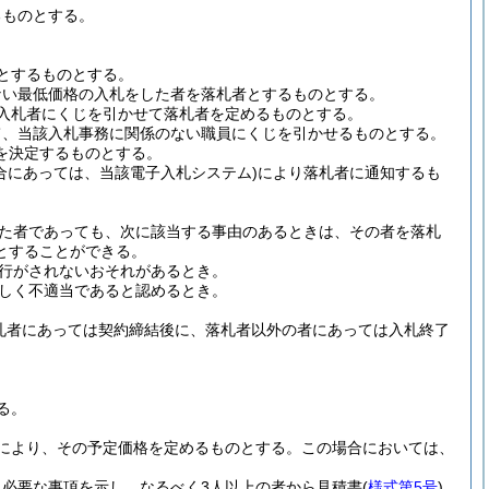
るものとする。
とするものとする。
ない最低価格の入札をした者を落札者とするものとする。
入札者にくじを引かせて落札者を定めるものとする。
て、当該入札事務に関係のない職員にくじを引かせるものとする。
を決定するものとする。
合にあっては、当該電子入札システム)
により落札者に通知するも
た者であっても、次に該当する事由のあるときは、その者を落札
とすることができる。
行がされないおそれがあるとき。
しく不適当であると認めるとき。
札者にあっては契約締結後に、落札者以外の者にあっては入札終了
る。
により、その予定価格を定めるものとする。
この場合においては、
必要な事項を示し、なるべく3人以上の者から見積書
(
様式第5号
)