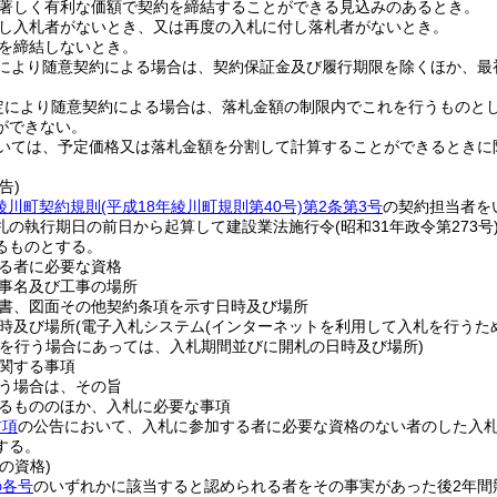
著しく有利な価額で契約を締結することができる見込みのあるとき。
し入札者がないとき、又は再度の入札に付し落札者がないとき。
を締結しないとき。
により随意契約による場合は、契約保証金及び履行期限を除くほか、最
定により随意契約による場合は、落札金額の制限内でこれを行うものと
ができない。
いては、予定価格又は落札金額を分割して計算することができるときに
告)
綾川町契約規則
(平成18年綾川町規則第40号)
第2条第3号
の契約担当者を
札の執行期日の前日から起算して建設業法施行令
(昭和31年政令第273号
るものとする。
る者に必要な資格
事名及び工事の場所
書、図面その他契約条項を示す日時及び場所
時及び場所
(電子入札システム
(インターネットを利用して入札を行うた
を行う場合にあっては、入札期間並びに開札の日時及び場所)
関する事項
う場合は、その旨
るもののほか、入札に必要な事項
前項
の公告において、入札に参加する者に必要な資格のない者のした入
する。
の資格)
の各号
のいずれかに該当すると認められる者をその事実があった後2年間