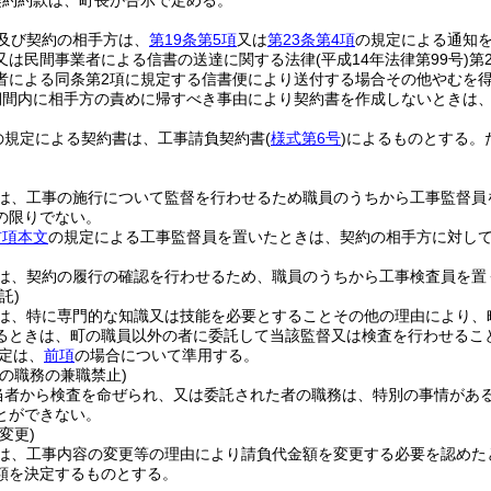
契約約款は、町長が告示で定める。
及び契約の相手方は、
第19条第5項
又は
第23条第4項
の規定による通知を
又は民間事業者による信書の送達に関する法律
(平成14年法律第99号)
第
者による同条第2項に規定する信書便により送付する場合その他やむを
期間内に相手方の責めに帰すべき事由により契約書を作成しないときは
の規定による契約書は、工事請負契約書
(
様式第6号
)
によるものとする。
は、工事の施行について監督を行わせるため職員のうちから工事監督員
の限りでない。
前項本文
の規定による工事監督員を置いたときは、契約の相手方に対し
は、契約の履行の確認を行わせるため、職員のうちから工事検査員を置
託)
は、特に専門的な知識又は技能を必要とすることその他の理由により、
るときは、町の職員以外の者に委託して当該監督又は検査を行わせるこ
定は、
前項
の場合について準用する。
の職務の兼職禁止)
当者から検査を命ぜられ、又は委託された者の職務は、特別の事情があ
とができない。
変更)
は、工事内容の変更等の理由により請負代金額を変更する必要を認めた
額を決定するものとする。