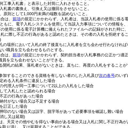
何工事入札書」と表示した封筒に入れさせること。
入札書の書換え、引換え又は撤回をさせないこと。
、原則として1,000円未満の端数を認めないこと。
場合は、
前項
の規定にかかわらず、入札者は、当該入札者の使用に係る
ともに、電子入札システムを使用して当該入力事項についての情報を、
町の使用に係る電子計算機に備えられたファイルへの記録がされた時に
入札に際し不正の行為があると認めたときは、その者の入札を拒絶する
)
札の場所において入札の終了後直ちに入札者を立ち会わせ行わなければ
ない職員を立ち会わせるものとする。
場合は、
前項
の規定にかかわらず、契約担当者が入札事務の公正かつ適
職員を立ち会わせないことができる。
る開札の結果、落札者がないときは、直ちに、再度の入札をすることが
参加することのできる資格を有しない者のした入札及び
次の各号
のいず
定める入札条件に違反した場合
の代理人が同一工事について2以上の入札をした場合
して入札したと認められる場合
不正の行為があった場合
納付がない場合又は不足する場合
を訂正した場合
押印のない場合又は誤字、脱字等があって必要事項を確認し難い場合
消し又は延期)
は、天災その他やむを得ない事由がある場合又は入札に関し不正行為が
を取り消し、又は延期することができる。