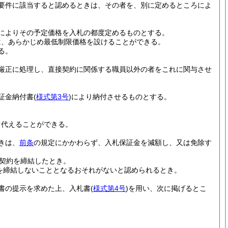
要件に該当すると認めるときは、その者を、別に定めるところによ
によりその予定価格を入札の都度定めるものとする。
は、あらかじめ最低制限価格を設けることができる。
る。
厳正に処理し、直接契約に関係する職員以外の者をこれに関与させ
証金納付書
(
様式第3号
)
により納付させるものとする。
て代えることができる。
きは、
前条
の規定にかかわらず、入札保証金を減額し、又は免除す
契約を締結したとき。
を締結しないこととなるおそれがないと認められるとき。
書の提示を求めた上、入札書
(
様式第4号
)
を用い、次に掲げるとこ