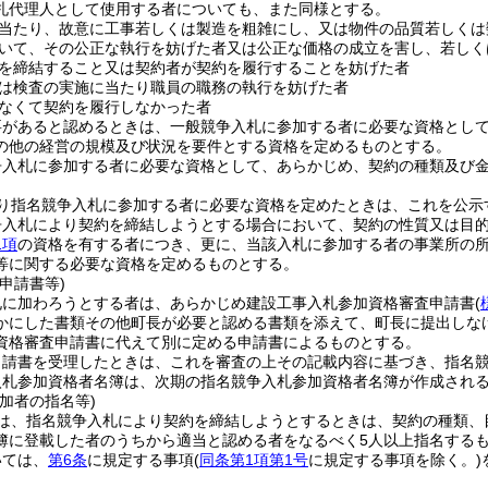
札代理人として使用する者についても、また同様とする。
当たり、故意に工事若しくは製造を粗雑にし、又は物件の品質若しくは
いて、その公正な執行を妨げた者又は公正な価格の成立を害し、若しく
を締結すること又は契約者が契約を履行することを妨げた者
は検査の実施に当たり職員の職務の執行を妨げた者
なくて契約を履行しなかった者
要があると認めるときは、一般競争入札に参加する者に必要な資格とし
の他の経営の規模及び状況を要件とする資格を定めるものとする。
争入札に参加する者に必要な資格として、あらかじめ、契約の種類及び
り指名競争入札に参加する者に必要な資格を定めたときは、これを公示
争入札により契約を締結しようとする場合において、契約の性質又は目
1項
の資格を有する者につき、更に、当該入札に参加する者の事業所の
等に関する必要な資格を定めるものとする。
申請書等)
札に加わろうとする者は、あらかじめ建設工事入札参加資格審査申請書
(
かにした書類その他町長が必要と認める書類を添えて、町長に提出しな
資格審査申請書に代えて別に定める申請書によるものとする。
申請書を受理したときは、これを審査の上その記載内容に基づき、指名
入札参加資格者名簿は、次期の指名競争入札参加資格者名簿が作成され
加者の指名等)
は、指名競争入札により契約を締結しようとするときは、契約の種類、
簿に登載した者のうちから適当と認める者をなるべく5人以上指名する
いては、
第6条
に規定する事項
(
同条第1項第1号
に規定する事項を除く。)