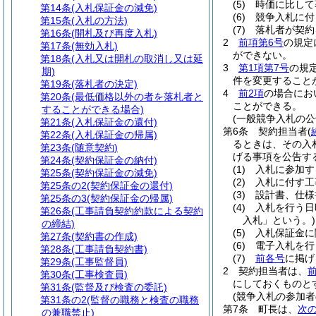
(5)
時価に比して
第14条
(入札保証金の減免)
(6)
競争入札に付
第15条
(入札の方法)
(7)
落札者が契約
第16条
(開札及び再度入札)
2
前項第6号
の規定
第17条
(無効入札)
ができない。
第18条
(入札又は開札の取消し又は延
3
第1項第7号
の規
期)
件を変更すること
第19条
(落札者の決定)
4
前2項
の場合にお
第20条
(最低価格以外の者を落札者と
ことができる。
することができる場合)
(一般競争入札の公
第21条
(入札保証金の還付)
第6条
契約担当者
(
第22条
(入札保証金の帰属)
るときは、その入
第23条
(随意契約)
げる事項を公告す
第24条
(契約保証金の納付)
(1)
入札に参加す
第25条
(契約保証金の減免)
(2)
入札に付す工
第25条の2
(契約保証金の還付)
(3)
設計書、仕様
第25条の3
(契約保証金の帰属)
(4)
入札を行う日
第26条
(工事請負契約約款による契約
入札」という。)
の締結)
(5)
入札保証金に
第27条
(契約書の作成)
(6)
電子入札を行
第28条
(工事請負契約書)
(7)
前各号
に掲げ
第29条
(工事監督員)
2
契約担当者は、
第30条
(工事検査員)
にしておくものと
第31条
(監督及び検査の委託)
(競争入札の参加者
第31条の2
(監督の職務と検査の職務
第7条
町長は、
次
の兼職禁止)