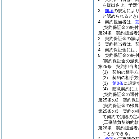
を提出させ、予定
3
前項
の規定によ
と認められるとき
4
契約担当者は、
前
(契約保証金の納付
第24条
契約担当者
2
契約保証金の額は
3
契約担当者は、
4
契約保証金には
5
契約保証金の納
(契約保証金の減免
第25条
契約担当者
(1)
契約の相手方
(2)
契約の相手方
(3)
第8条
に規定
(4)
随意契約によ
(契約保証金の還付
第25条の2
契約保
(契約保証金の帰属
第25条の3
契約の
て契約で別段の定
(工事請負契約約款
第26条
契約担当者
ことができる。