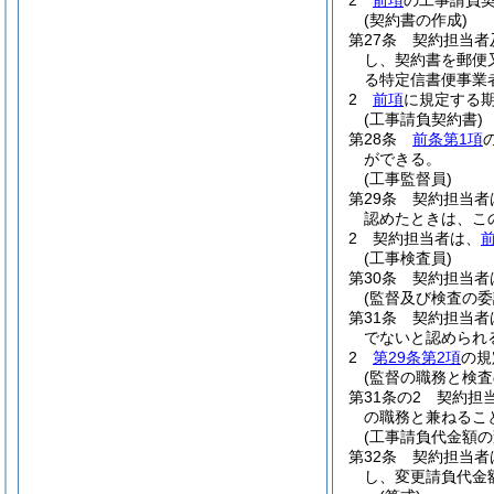
2
前項
の工事請負
(契約書の作成)
第27条
契約担当者
し、契約書を郵便
る特定信書便事業
2
前項
に規定する
(工事請負契約書)
第28条
前条第1項
ができる。
(工事監督員)
第29条
契約担当者
認めたときは、こ
2
契約担当者は、
(工事検査員)
第30条
契約担当者
(監督及び検査の委
第31条
契約担当者
でないと認められ
2
第29条第2項
の規
(監督の職務と検査
第31条の2
契約担
の職務と兼ねるこ
(工事請負代金額の
第32条
契約担当者
し、変更請負代金