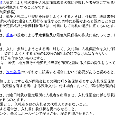
項
の規定により指名競争入札参加資格者名簿に登載した者が別に定める
名の対象外とすることができる。
制限価格)
は、競争入札により契約を締結しようとするときは、仕様書、設計書等
契約の内容に適合した履行を確保するため特に必要があると認めるとき
る予定価格及び最低制限価格は、封書にして開札の場所に置くものとす
)
は、
前条
の規定による予定価格及び最低制限価格の作成に当たっては、
)
は、入札に参加しようとする者に対して、入札前に入札保証金を入札保
、契約しようとする金額の100分の5以上の額でなければならない。
、利子を付さないものとする。
付は、国債、地方債その他契約担当者が確実と認める担保の提供をもっ
)
は、
次の各号
のいずれかに該当する場合において必要があると認めると
加しようとする者が保険会社との間に町を被保険者とする入札保証保険
する資格を有する者による競争入札に付す場合において、落札者が契約
は、指定日時及び指定場所に入札者を出席させ、入札保証金に係る領収
せるものとする。
1通とし、入札者を他の入札者の代理人とさせないこと。
する場合は、入札前に委任状を提出させること。
ンク、墨又はボールペンで記入させ、記名押印させること。