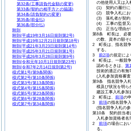
の他使用人又は入
第32条
(工事請負代金額の変更)
(1)
契約の履行に
第33条
(契約の相手方との協議)
(2)
競争入札にお
第34条
(請負契約の変更)
(3)
落札者が契約
第35条
(前金払)
(4)
工事の監督又
第36条
(部分払)
(5)
正当な理由が
附則
第8条
町長は、必
附則
(平成19年3月16日規則第2号)
の数、資本の額そ
附則
(平成19年12月21日規則第18号)
2
町長は、指名競
附則
(平成21年3月23日規則第14号)
する。
附則
(平成25年3月21日規則第1号)
3
前2項
の規定によ
附則
(平成26年3月28日規則第9号)
4
町長は、一般競
附則
(令和元年10月1日規則第23号)
認めるときは、
第
附則
(令和7年2月14日規則第2号)
技術的適正の有無
様式第1号
(第9条関係)
(入札参加資格審査
様式第2号
(第10条関係)
第9条
指名競争入
様式第3号
(第13条関係)
模及び状況を明ら
様式第4号
(第15条関係)
建設工事入札参加
様式第5号
(第23条関係)
2
町長は、
前項
の
様式第6号
(第28条関係)
3
前項
の指名競争
様式第7号
(第34条関係)
(指名競争入札の参
第10条
契約担当者
入札参加資格者名
2
前項
の場合にお
る。