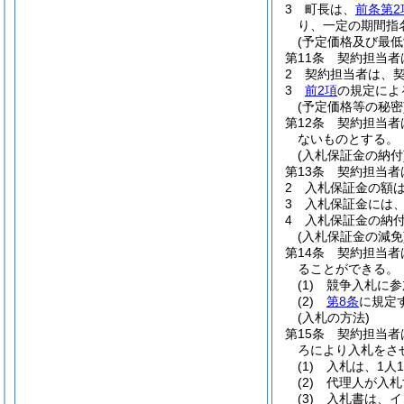
3
町長は、
前条第2
り、一定の期間指
(予定価格及び最低
第11条
契約担当者
2
契約担当者は、
3
前2項
の規定によ
(予定価格等の秘密
第12条
契約担当者
ないものとする。
(入札保証金の納付
第13条
契約担当者
2
入札保証金の額は
3
入札保証金には
4
入札保証金の納
(入札保証金の減免
第14条
契約担当者
ることができる。
(1)
競争入札に参
(2)
第8条
に規定
(入札の方法)
第15条
契約担当者
ろにより入札をさ
(1)
入札は、1人
(2)
代理人が入札
(3)
入札書は、イ