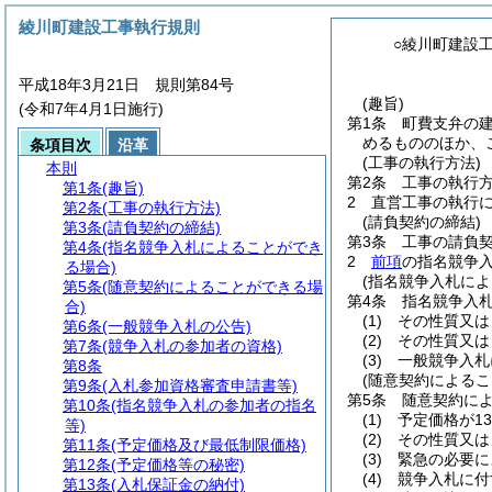
綾川町建設工事執行規則
○綾川町建設
平成18年3月21日 規則第84号
(趣旨)
(令和7年4月1日施行)
第1条
町費支弁の
めるもののほか、
条項目次
沿革
(工事の執行方法)
本則
第2条
工事の執行
第1条
(趣旨)
2
直営工事の執行
第2条
(工事の執行方法)
(請負契約の締結)
第3条
(請負契約の締結)
第3条
工事の請負
第4条
(指名競争入札によることができ
2
前項
の指名競争
る場合)
(指名競争入札によ
第5条
(随意契約によることができる場
第4条
指名競争入
合)
(1)
その性質又は
第6条
(一般競争入札の公告)
(2)
その性質又は
第7条
(競争入札の参加者の資格)
(3)
一般競争入札
第8条
(随意契約によるこ
第9条
(入札参加資格審査申請書等)
第5条
随意契約に
第10条
(指名競争入札の参加者の指名
(1)
予定価格が1
等)
(2)
その性質又は
第11条
(予定価格及び最低制限価格)
(3)
緊急の必要に
第12条
(予定価格等の秘密)
(4)
競争入札に付
第13条
(入札保証金の納付)