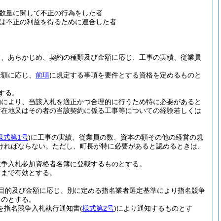
数量に関して不正の行為をした者
は不正の利益を得るために連合した者
て、あらかじめ、契約の種類及び金額に応じ、工事の実績、従業員
金額に応じ、
前項
に規定する事項を要件とする資格を定めるものと
する。
的により、当該入札を適正かつ合理的に行うため特に必要があると
所在地又はその者の当該契約に係る工事等についての経験若しくは
様式第1号
)
に工事の実績、従業員の数、資本の額その他の経営の規
ければならない。
ただし、町長が特に必要があると認めるときは、
競争入札参加資格者名簿に登載するものとする。
るまで有効とする。
目的及び金額に応じ、別に定める指名業者選定基準により指名競争
ものとする。
を指名競争入札執行通知書
(
様式第2号
)
により通知するものとす