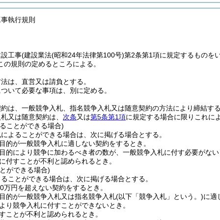
工事執行規則
建設工事
(建設業法
(昭和24年法律第100号)
第2条第1項に規定するものを
この規則の定めるところによる。
方法は、直営又は請負とする。
について必要な事項は、別に定める。
契約は、一般競争入札、指名競争入札又は随意契約の方法により締結す
入札又は随意契約は、
次条
又は
第5条第1項
に規定する場合に限りこれに
ることができる場合)
札によることができる場合は、次に掲げる場合とする。
目的が一般競争入札に適しない契約をするとき。
目的により競争に加わるべき者の数が、一般競争入札に付す必要がない
に付すことが不利と認められるとき。
とができる場合)
よることができる場合は、次に掲げる場合とする。
30万円を超えない契約をするとき。
目的が一般競争入札又は指名競争入札
(以下「競争入札」という。)
に適
より競争入札に付すことができないとき。
すことが不利と認められるとき。