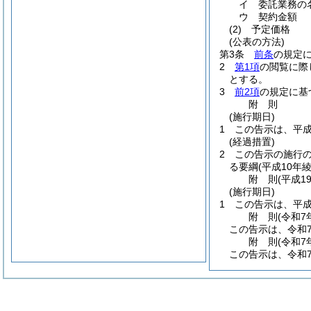
イ
委託業務の
ウ
契約金額
(2)
予定価格
(公表の方法)
第3条
前条
の規定
2
第1項
の閲覧に際
とする。
3
前2項
の規定に基
附
則
(施行期日)
1
この告示は、平成
(経過措置)
2
この告示の施行
る要綱
(平成10年
附
則
(平成1
(施行期日)
1
この告示は、平成
附
則
(令和7
この告示は、令和
附
則
(令和7
この告示は、令和