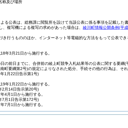
名称及び場所
による公表は、総務課に閲覧所を設けて当該公表に係る事項を記載した
し、複写機による複写の求めがあった場合は、
綾川町情報公開条例
(平
づき行うもののほか、インターネット等電磁的な方法をもって公表でき
18年3月21日から施行する。
の日の前日までに、合併前の綾上町競争入札結果等の公表に関する要綱
(
綾南町要綱第2号)
の規定によりなされた処分、手続その他の行為は、それ
9年1月22日
告示第1号)
19年1月22日から施行する。
年2月14日
告示第20号)
7年4月1日から施行する。
年7月1日
告示第172号)
7年7月1日から施行する。