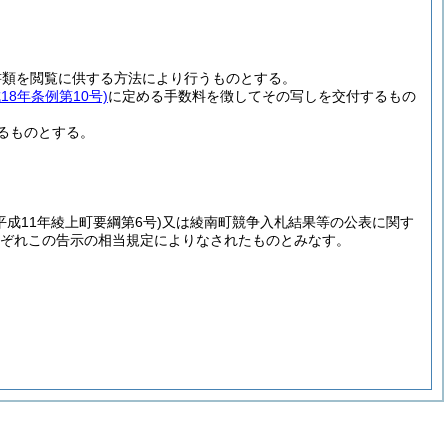
書類を閲覧に供する方法により行うものとする。
成18年条例第10号)
に定める手数料を徴してその写しを交付するもの
るものとする。
平成11年綾上町要綱第6号)
又は綾南町競争入札結果等の公表に関す
ぞれこの告示の相当規定によりなされたものとみなす。