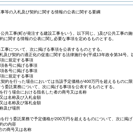
工事等の入札及び契約に関する情報の公表に関する要綱
、公共工事
(町が発注する建設工事をいう。以下同じ。)
及び公共工事の施
約に関する情報の公表に関し必要な事項を定めるものとする。
共工事について、次に掲げる事項を公表するものとする。
札及び契約の適正化の促進に関する法律施行令
(平成13年政令第34号
5項に規定する事項
1項各号に掲げる事項
2項各号に掲げる事項
3項に規定する事項
意契約を行った場合においては当該予定価格が400万円を超えるものに限
行う委託業務について、次に掲げる事項を公表するものとする。
を行う場合における指名した者の商号又は名称
又は名称及び入札金額
又は名称及び落札金額
称及び場所
を行う委託業務で予定価格が200万円を超えるものについて、次に掲
約の内容
方の商号又は名称