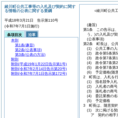
綾川町公共工事等の入札及び契約に関す
る情報の公表に関する要綱
○綾川町公共
平成18年3月21日 告示第110号
(趣旨)
(令和7年7月1日施行)
第1条
この告示は
う。)
の入札及び契
条項目次
沿革
(公表事項)
本則
第2条
町長は、公
第1条
(趣旨)
(1)
公共工事の入
第2条
(公表事項)
(2)
政令第5条第
第3条
(公表の方法)
(3)
政令第7条第
附則
(4)
政令第7条第
附則
(平成19年1月22日告示第1号)
(5)
政令第7条第
附則
(令和7年2月14日告示第20号)
(6)
予定価格
(随
附則
(令和7年7月1日告示第172号)
2
町長は、入札を
(1)
指名競争入札
(2)
入札者の商号
(3)
落札者の商号
(4)
委託業務の名
(5)
予定価格
3
町長は、随意契約
(1)
次に掲げる契
ア
契約の相手