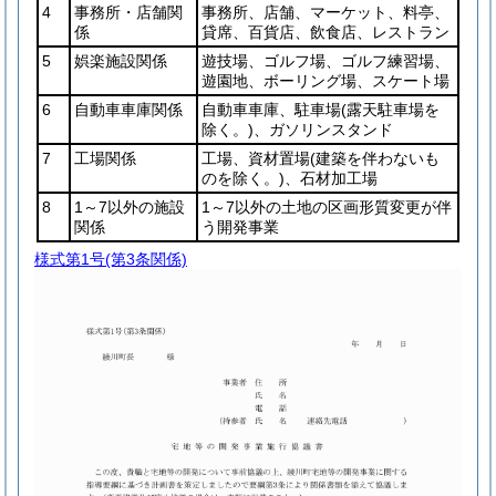
4
事務所・店舗関
事務所、店舗、マーケット、料亭、
係
貸席、百貨店、飲食店、レストラン
5
娯楽施設関係
遊技場、ゴルフ場、ゴルフ練習場、
遊園地、ボーリング場、スケート場
6
自動車車庫関係
自動車車庫、駐車場
(露天駐車場を
除く。)
、ガソリンスタンド
7
工場関係
工場、資材置場
(建築を伴わないも
のを除く。)
、石材加工場
8
1～7以外の施設
1～7以外の土地の区画形質変更が伴
関係
う開発事業
様式第1号
(第3条関係)