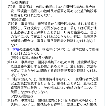
(公益的施設)
第9条
事業者は、自己の負担において開発区域内に集会施
設、環境衛生施設その他町長が必要と認める公益的施設等
を整備しなければならない。
(接続道路)
第10条
事業者は、既設道路から開発区域内に通じる道路を
新設し、又は改良する必要があるとき、若しくは町長が通
行上必要があると判断したときは、町長と協議の上、自己
の負担において施工しなければならない。
特に、既設道路
が町道の場合は、事前に道路管理者と協議しなければなら
ない。
2
前項
の道路の規模、構造等については、基準に従って整備
しなければならない。
(既設道路等の補修及び復旧)
第11条
事業者は、開発事業施工のため車両、建設機械等が
既設道路を通行する必要があるときは、通行経路、方法等
を定めてあらかじめ関係する道路管理者等と協議しなけれ
ばならない。
2
通行に際しては、適宜維持補修を行い、一般通行者の交通
安全対策に留意するとともに、損傷したときは、直ちに道
路管理者等に報告し、その指示に従い自己の負担において
復旧しなければならない。
(汚水処理施設)
第12条
事業者は、開発区域内における汚水
(雨水を除く。)
処理については、関係法令を遵守し、基準に従い水利関係