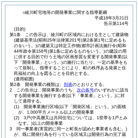
○綾川町宅地等の開発事業に関する指導要綱
平成18年3月21日
告示第114号
(目的)
第1条
この告示は、綾川町の区域内における主として建築物
(建築基準法
(昭和25年法律第201号)
第2条第1号に定めるも
のをいう。)
の建築又は特定工作物
(都市計画法施行令
(昭和
44年政令第158号)
第1条に定めるものをいう。)
の建設の用
に供する目的で行う土地の区画形質を変更する開発事業
(以
下「開発事業」という。)
の施行に当たり、一定の基準をも
って規制し、指導することにより、町の秩序ある発展と住
民福祉の向上を図ることを目的とする。
(適用範囲)
第2条
開発事業の種類は、
別表
のとおりとする。
2
この告示は、開発事業のうち、
次の各号
のいずれかに該当
する開発事業を施行する者
(以下「事業者」という。)
に対
して適用する。
(1)
開発事業施行区域
(以下「開発区域」という。)
の面積
が、1,000平方メートル以上の開発事業
(2)
3戸
(中高層又は共同住宅については、1世帯を1戸とみ
なす。)
以上の開発事業
3
同一事業者
(実質的に同一と町長が認めた事業者も含む。)
が、既に開発行為を行っている区域又は開発行為の完了届