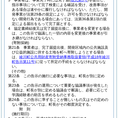
3
事業者は、事業完了時には完了届
(
様式第3号
)
を提出し、
指示事項について完了検査による確認を受け、改善事項が
ある場合は速やかに履行しなければならない。
ただし、開
発事業が法第29条の規定により、許可を受けなければなら
ない開発行為である場合にあっては、法第36条第1項の規
定による届出をもって完了届とする。
4
協定書締結後又は完了届提出後に、事業者を変更する場合
は、この告示で協議した一切の内容を変更後の事業者が引
き継がなければならない。
(寄附採納)
第21条
事業者は、完了届提出後、開発区域内の公共施設及
び公益的施設に供する土地を町へ寄附しようとする場合
は、
綾川町公共用財産寄附受納事務取扱要領
(平成18年綾川
町告示第11号)
に従って所定の手続をとらなければならな
い。
(その他)
第22条
この告示の施行に必要な事項は、町長が別に定め
る。
第23条
この告示の運用について重要な協議事項が発生した
場合は、町長が別に定める協議会で審議し、必要に応じて
学識経験者の助言を求めるものとする。
第24条
この告示に準ずることが難しいもの又はその定めの
ない事項については、町長がその都度決定する。
附
則
(施行期日)