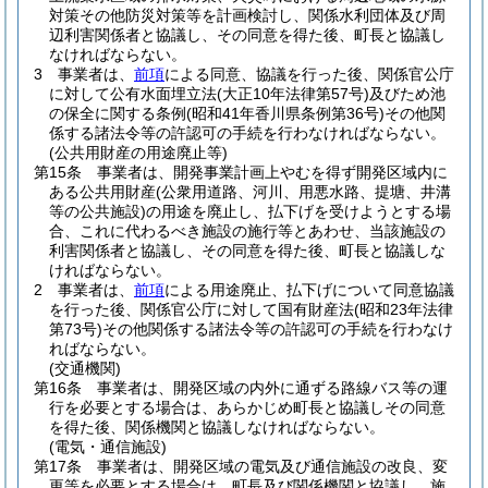
対策その他防災対策等を計画検討し、関係水利団体及び周
辺利害関係者と協議し、その同意を得た後、町長と協議し
なければならない。
3
事業者は、
前項
による同意、協議を行った後、関係官公庁
に対して公有水面埋立法
(大正10年法律第57号)
及びため池
の保全に関する条例
(昭和41年香川県条例第36号)
その他関
係する諸法令等の許認可の手続を行わなければならない。
(公共用財産の用途廃止等)
第15条
事業者は、開発事業計画上やむを得ず開発区域内に
ある公共用財産
(公衆用道路、河川、用悪水路、提塘、井溝
等の公共施設)
の用途を廃止し、払下げを受けようとする場
合、これに代わるべき施設の施行等とあわせ、当該施設の
利害関係者と協議し、その同意を得た後、町長と協議しな
ければならない。
2
事業者は、
前項
による用途廃止、払下げについて同意協議
を行った後、関係官公庁に対して国有財産法
(昭和23年法律
第73号)
その他関係する諸法令等の許認可の手続を行わなけ
ればならない。
(交通機関)
第16条
事業者は、開発区域の内外に通ずる路線バス等の運
行を必要とする場合は、あらかじめ町長と協議しその同意
を得た後、関係機関と協議しなければならない。
(電気・通信施設)
第17条
事業者は、開発区域の電気及び通信施設の改良、変
更等を必要とする場合は、町長及び関係機関と協議し、施