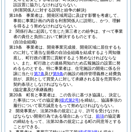
設設置に協力しなければならない。
(利害関係人に対する説明と紛争の解決)
第18条
事業者は、開発区域周辺に及ぼす影響を考慮して、
事前に事業計画の内容を利害関係人に説明し、かつ、理解
を得るよう努めなければならない。
2
関係行為に起因して生じた第三者との紛争は、すべて事業
者の責任と負担において解決するものとする。
(自治会組織)
第19条
事業者は、開発事業完成後、開発区域に居住するも
のに対して適当な規模の自治会組織を結成するよう周知徹
底し、町行政の運営に貢献するよう努めなければならな
い。
また、町行政との連絡周知のため広報施設の設置に努
めるものとする。
特に事業者は、住宅施設の開発に係る分
譲に当たり
第7条
及び
第9条
の施設の維持管理義務と経費負
担が、原則として買受人に対して承継される旨を売買等の
契約条項としなければならない。
(協定書及び承継義務)
第20条
町長と事業者は、この告示に基づき協議し、決定し
た事項についての協定書
(
様式第2号
)
を締結し、協議事項の
履行について双方誠意をもって努めなければならない。
2
開発事業が、法第29条の規定により、許可を受けなけれ
ばならない開発行為である場合にあっては、
前項
の協定書
の締結をもって、法第32条の規定による町の同意等とする
ことができる。