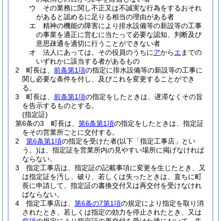
ウ
その業務に関し不正又は不誠実な行為をするおそれ
があると認めるに足りる相当の理由がある者
エ
精神の機能の障害により排水設備等の新設等の工事
の事業を適正に営むに当たって必要な認知、判断及び
意思疎通を適切に行うことができない者
オ
法人にあっては、その役員のうちに
ア
から
エ
までの
いずれかに該当する者があるもの
2
町長は、
前条第1項
の指定に排水設備等の新設等の工事に
関し必要な条件を付し、及びこれを変更することができ
る。
3
町長は、
前条第1項
の指定をしたときは、遅滞なくその旨
を告示するものとする。
(指定証)
第6条の3
町長は、
第6条第1項
の指定をしたときは、指定証
をその営業所ごとに交付する。
2
第6条第1項
の指定を受けた者
(以下「指定工事店」とい
う。)
は、指定証を営業所内の見やすい場所に掲げなければ
ならない。
3
指定工事店は、指定証の記載事項に変更を生じたとき、又
は指定証を汚し、破り、若しくは失ったときは、直ちに町
長に申請して、指定証の書換交付又は再交付を受けなけれ
ばならない。
4
指定工事店は、
第6条の7第1項
の規定により指定を取り消
されたとき、若しくは指定の効力を停止されたとき、又は