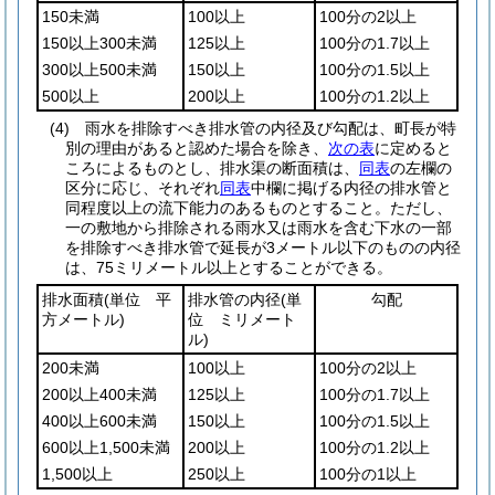
150未満
100以上
100分の2以上
150以上300未満
125以上
100分の1.7以上
300以上500未満
150以上
100分の1.5以上
500以上
200以上
100分の1.2以上
(4)
雨水を排除すべき排水管の内径及び勾配は、町長が特
別の理由があると認めた場合を除き、
次の表
に定めると
ころによるものとし、排水渠の断面積は、
同表
の左欄の
区分に応じ、それぞれ
同表
中欄に掲げる内径の排水管と
同程度以上の流下能力のあるものとすること。
ただし、
一の敷地から排除される雨水又は雨水を含む下水の一部
を排除すべき排水管で延長が3メートル以下のものの内径
は、75ミリメートル以上とすることができる。
排水面積
(単位 平
排水管の内径
(単
勾配
方メートル)
位 ミリメート
ル)
200未満
100以上
100分の2以上
200以上400未満
125以上
100分の1.7以上
400以上600未満
150以上
100分の1.5以上
600以上1,500未満
200以上
100分の1.2以上
1,500以上
250以上
100分の1以上