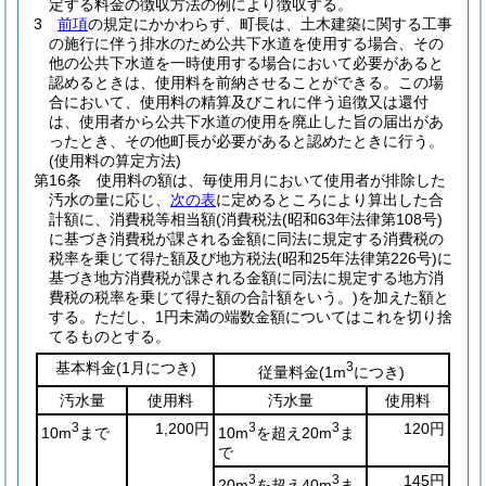
定する料金の徴収方法の例により徴収する。
3
前項
の規定にかかわらず、町長は、土木建築に関する工事
の施行に伴う排水のため公共下水道を使用する場合、その
他の公共下水道を一時使用する場合において必要があると
認めるときは、使用料を前納させることができる。
この場
合において、使用料の精算及びこれに伴う追徴又は還付
は、使用者から公共下水道の使用を廃止した旨の届出があ
ったとき、その他町長が必要があると認めたときに行う。
(使用料の算定方法)
第16条
使用料の額は、毎使用月において使用者が排除した
汚水の量に応じ、
次の表
に定めるところにより算出した合
計額に、消費税等相当額
(消費税法
(昭和63年法律第108号)
に基づき消費税が課される金額に同法に規定する消費税の
税率を乗じて得た額及び地方税法
(昭和25年法律第226号)
に
基づき地方消費税が課される金額に同法に規定する地方消
費税の税率を乗じて得た額の合計額をいう。)
を加えた額と
する。
ただし、1円未満の端数金額についてはこれを切り捨
てるものとする。
基本料金
(1月につき)
3
従量料金
(1m
につき)
汚水量
使用料
汚水量
使用料
3
1,200円
3
3
120円
10m
まで
10m
を超え20m
ま
で
3
3
145円
20m
を超え40m
ま