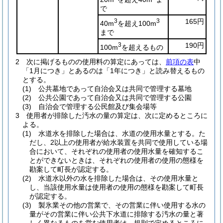
で
3
3
165円
40m
を超え100m
まで
3
190円
100m
を超えるもの
2
次に掲げるものの使用料の算定にあっては、
前項の表
中
「1月につき」とあるのは「1年につき」と読み替えるもの
とする。
(1)
公共墓地であって自治会又は共同で管理する墓地
(2)
公共公園であって自治会又は共同で管理する公園
(3)
自治会で管理する公民館及び集会場等
3
使用者が排除した汚水の量の算定は、次に定めるところに
よる。
(1)
水道水を排除した場合は、水道の使用水量とする。
た
だし、2以上の使用者が給水装置を共同で使用している場
合において、それぞれの使用者の使用水量を確知するこ
とができないときは、それぞれの使用者の使用の態様を
勘案して町長が認定する。
(2)
水道水以外の水を排除した場合は、その使用水量と
し、当該使用水量は使用者の使用の態様を勘案して町長
が認定する。
(3)
製氷業その他の営業で、その営業に伴い使用する水の
量がその営業に伴い公共下水道に排除する汚水の量と著