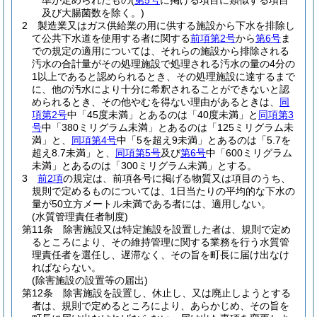
準が定められたもの
(
第5号
に掲げる項目に類似する項目
及び大腸菌数を除く。)
2
製造業又はガス供給業の用に供する施設から下水を排除し
て公共下水道を使用する者に関する
前項第2号
から
第6号
ま
での規定の適用については、それらの施設から排除される
汚水の合計量がその処理施設で処理される汚水の量の4分の
1以上であると認められるとき、その処理施設に達するまで
に、他の汚水により十分に希釈されることができないと認
められるとき、その他やむを得ない理由があるときは、
同
項第2号
中「45度未満」とあるのは「40度未満」と
同項第3
号
中「380ミリグラム未満」とあるのは「125ミリグラム未
満」と、
同項第4号
中「5を超え9未満」とあるのは「5.7を
超え8.7未満」と、
同項第5号
及び
第6号
中「600ミリグラム
未満」とあるのは「300ミリグラム未満」とする。
3
前2項
の規定は、前項各号に掲げる物質又は項目のうち、
規則で定めるものについては、1日当たりの平均的な下水の
量が50立方メートル未満である者には、適用しない。
(水質管理責任者制度)
第11条
除害施設又は特定施設を設置した者は、規則で定め
るところにより、その維持管理に関する業務を行う水質管
理責任者を選任し、遅滞なく、その旨を町長に届け出なけ
ればならない。
(除害施設の設置等の届出)
第12条
除害施設を設置し、休止し、又は廃止しようとする
者は、規則で定めるところにより、あらかじめ、その旨を