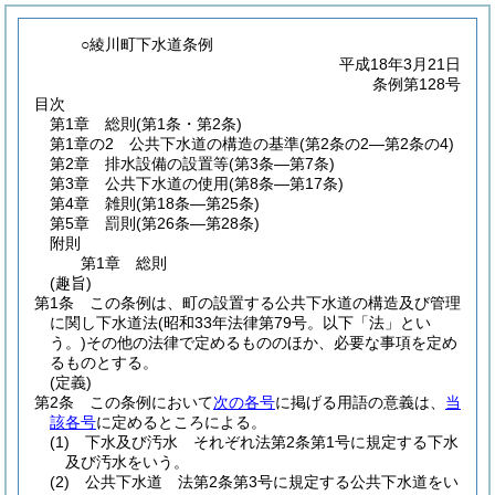
○綾川町下水道条例
平成18年3月21日
条例第128号
目次
第1章
総則
(第1条・第2条)
第1章の2
公共下水道の構造の基準
(第2条の2―第2条の4)
第2章
排水設備の設置等
(第3条―第7条)
第3章
公共下水道の使用
(第8条―第17条)
第4章
雑則
(第18条―第25条)
第5章
罰則
(第26条―第28条)
附則
第1章
総則
(趣旨)
第1条
この条例は、町の設置する公共下水道の構造及び管理
に関し下水道法
(昭和33年法律第79号。以下「法」とい
う。)
その他の法律で定めるもののほか、必要な事項を定め
るものとする。
(定義)
第2条
この条例において
次の各号
に掲げる用語の意義は、
当
該各号
に定めるところによる。
(1)
下水及び汚水 それぞれ法第2条第1号に規定する下水
及び汚水をいう。
(2)
公共下水道 法第2条第3号に規定する公共下水道をい