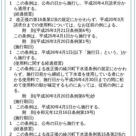
1
この条例は、公布の日から施行し、平成20年4月請求分か
ら適用する。
(経過措置)
2
改正後の第16条第1項の規定にかかわらず、平成20年3月
請求分までの使用料については、なお従前の例による。
附
則
(平成25年3月21日
条例第6号)
この条例は、平成25年4月1日から施行する。
附
則
(平成26年3月20日
条例第1号)
(施行期日)
1
この条例は、平成26年4月1日
(以下「施行日」という。)
か
ら施行する。
(使用料に関する経過措置)
2
この条例による改正後の綾川町下水道条例の規定にかかわ
らず、施行日前から継続して下水道を使用している者にか
かる使用料で、施行日から平成26年4月30日までの間に初
めて使用料の額が確定するものにあっては、従前の例によ
る。
附
則
(平成30年3月20日
条例第6号)
抄
(施行期日)
1
この条例は、平成30年4月1日から施行する。
附
則
(令和元年12月16日
条例第19号)
(施行期日)
1
この条例は、公布の日から施行する。
(経過措置)
2
この条例による改正後の綾川町下水道条例第15条第2項の