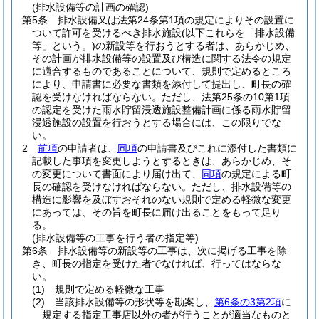
(排水設備等の計画の確認)
第5条
排水設備又は法第24条第1項の規定によりその設置に
ついて許可を受けるべき排水施設
(以下これらを「排水設備
等」という。)
の新設等を行おうとする者は、あらかじめ、
その計画が排水設備等の設置及び構造に関する法令の規定
に適合するものであることについて、規則で定めるところ
により、申請書に必要な書類を添付して提出し、町長の確
認を受けなければならない。
ただし、法第25条の10第1項
の認定を受けた雨水貯留浸透施設整備計画に係る雨水貯留
浸透施設の設置を行おうとする場合には、この限りでな
い。
2
前項
の申請者は、
同項
の申請書及びこれに添付した書類に
記載した事項を変更しようとするときは、あらかじめ、そ
の変更について書面により届け出て、
同項
の規定による町
長の確認を受けなければならない。
ただし、排水設備等の
構造に影響を及ぼすおそれのない規則で定める軽微な変更
にあっては、その旨を町長に届け出ることをもって足り
る。
(排水設備等の工事を行う者の指定等)
第6条
排水設備等の新設等の工事は、次に掲げる工事を除
き、町長の指定を受けた者でなければ、行ってはならな
い。
(1)
規則で定める軽微な工事
(2)
当該排水設備等の形状等を勘案し、
第6条の3第2項
に
規定する指定工事店以外の者が行うことが適当なものと