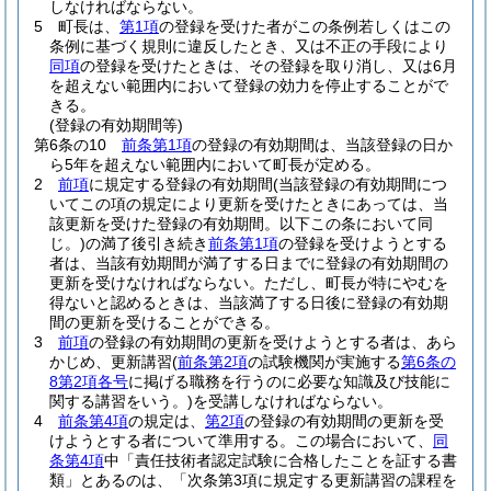
しなければならない。
5
町長は、
第1項
の登録を受けた者がこの条例若しくはこの
条例に基づく規則に違反したとき、又は不正の手段により
同項
の登録を受けたときは、その登録を取り消し、又は6月
を超えない範囲内において登録の効力を停止することがで
きる。
(登録の有効期間等)
第6条の10
前条第1項
の登録の有効期間は、当該登録の日か
ら5年を超えない範囲内において町長が定める。
2
前項
に規定する登録の有効期間
(当該登録の有効期間につ
いてこの項の規定により更新を受けたときにあっては、当
該更新を受けた登録の有効期間。以下この条において同
じ。)
の満了後引き続き
前条第1項
の登録を受けようとする
者は、当該有効期間が満了する日までに登録の有効期間の
更新を受けなければならない。
ただし、町長が特にやむを
得ないと認めるときは、当該満了する日後に登録の有効期
間の更新を受けることができる。
3
前項
の登録の有効期間の更新を受けようとする者は、あら
かじめ、更新講習
(
前条第2項
の試験機関が実施する
第6条の
8第2項各号
に掲げる職務を行うのに必要な知識及び技能に
関する講習をいう。)
を受講しなければならない。
4
前条第4項
の規定は、
第2項
の登録の有効期間の更新を受
けようとする者について準用する。
この場合において、
同
条第4項
中「責任技術者認定試験に合格したことを証する書
類」とあるのは、「次条第3項に規定する更新講習の課程を