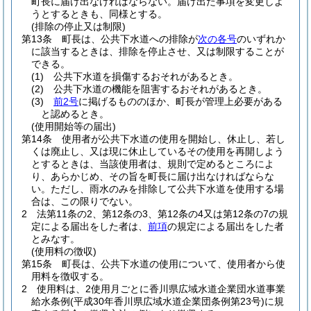
町長に届け出なければならない。
届け出た事項を変更しよ
うとするときも、同様とする。
(排除の停止又は制限)
第13条
町長は、公共下水道への排除が
次の各号
のいずれか
に該当するときは、排除を停止させ、又は制限することが
できる。
(1)
公共下水道を損傷するおそれがあるとき。
(2)
公共下水道の機能を阻害するおそれがあるとき。
(3)
前2号
に掲げるもののほか、町長が管理上必要がある
と認めるとき。
(使用開始等の届出)
第14条
使用者が公共下水道の使用を開始し、休止し、若し
くは廃止し、又は現に休止しているその使用を再開しよう
とするときは、当該使用者は、規則で定めるところによ
り、あらかじめ、その旨を町長に届け出なければならな
い。
ただし、雨水のみを排除して公共下水道を使用する場
合は、この限りでない。
2
法第11条の2、第12条の3、第12条の4又は第12条の7の規
定による届出をした者は、
前項
の規定による届出をした者
とみなす。
(使用料の徴収)
第15条
町長は、公共下水道の使用について、使用者から使
用料を徴収する。
2
使用料は、2使用月ごとに香川県広域水道企業団水道事業
給水条例
(平成30年香川県広域水道企業団条例第23号)
に規