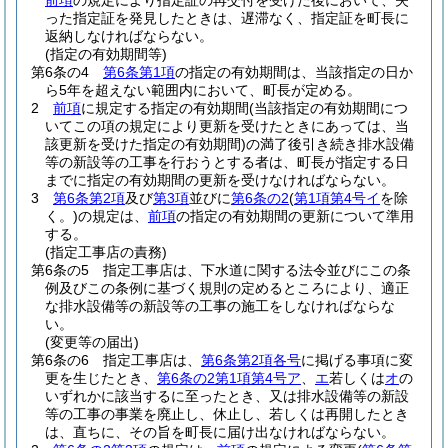
前項
の規定により指定証の再交付を受けた後において、失
った指定証を発見したときは、遅滞なく、指定証を町長に
返納しなければならない。
(指定の有効期間等)
第6条の4
第6条第1項
の指定の有効期間は、当該指定の日か
ら5年を超えない範囲内において、町長が定める。
2
前項
に規定する指定の有効期間
(当該指定の有効期間につ
いてこの項の規定により更新を受けたときにあっては、当
該更新を受けた指定の有効期間)
の満了後引き続き排水設備
等の新設等の工事を行おうとする者は、町長が指定する日
までに指定の有効期間の更新を受けなければならない。
3
第6条第2項
及び
第3項
並びに
第6条の2
(
第1項第4号イ
を除
く。)
の規定は、
前項
の指定の有効期間の更新について準用
する。
(指定工事店の責務)
第6条の5
指定工事店は、下水道に関する法令並びにこの条
例及びこの条例に基づく規則の定めるところにより、適正
な排水設備等の新設等の工事の施工をしなければならな
い。
(変更等の届出)
第6条の6
指定工事店は、
第6条第2項各号
に掲げる事項に変
更を生じたとき、
第6条の2第1項第4号ア
、
エ
若しくは
オ
の
いずれかに該当するに至ったとき、又は排水設備等の新設
等の工事の事業を廃止し、休止し、若しくは再開したとき
は、直ちに、その旨を町長に届け出なければならない。