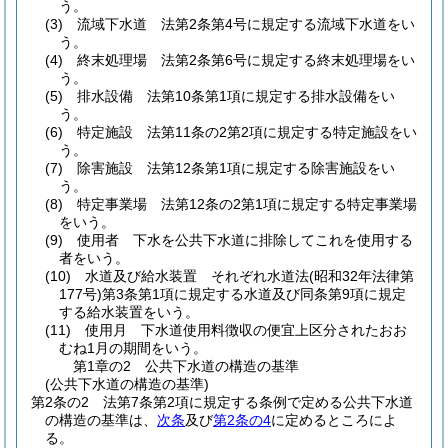
う。
(3)
流域下水道 法第2条第4号に規定する流域下水道をい
う。
(4)
終末処理場 法第2条第6号に規定する終末処理場をい
う。
(5)
排水設備 法第10条第1項に規定する排水設備をい
う。
(6)
特定施設 法第11条の2第2項に規定する特定施設をい
う。
(7)
除害施設 法第12条第1項に規定する除害施設をい
う。
(8)
特定事業場 法第12条の2第1項に規定する特定事業場
をいう。
(9)
使用者 下水を公共下水道に排除してこれを使用する
者をいう。
(10)
水道及び給水装置 それぞれ水道法
(昭和32年法律第
177号)
第3条第1項に規定する水道及び同条第9項に規定
する給水装置をいう。
(11)
使用月 下水道使用料徴収の便宜上区分されたおお
むね1月の期間をいう。
第1章の2
公共下水道の構造の基準
(公共下水道の構造の基準)
第2条の2
法第7条第2項に規定する条例で定める公共下水道
の構造の基準は、
次条
及び
第2条の4
に定めるところによ
る。