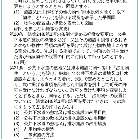
て町長に提出しなければならない。
許可を受けた事項の変
更をしようとするときも、同様とする。
(1)
施設又は工作物その他の物件
(排水設備を除く。以下
「物件」という。)
を設ける場所を表示した平面図
(2)
物件の配置及び構造を表示した図面
(許可を要しない軽微な変更)
第20条
法第24条第1項の条例で定める軽微な変更は、公共
下水道の施設の機能を妨げ、又はその施設を損傷するおそ
れのない物件で同項の許可を受けて設けた物件
(地上に存す
る部分に限る。)
に対する添加であって、同項の許可を受け
た者が当該物件の設置の目的に付随して行うものとする。
(占用)
第21条
公共下水道の敷地又は排水施設に物件
(以下「占用物
件」という。)
を設け、継続して公共下水道の敷地又は排水
施設を占用しようとする者は、規則で定めるところによ
り、次に掲げる事項を記載した申請書を提出して町長の許
可を受けなければならない。
許可を受けた事項を変更しよ
うとするときも、同様とする。
ただし、占用物件の設置に
ついては、法第24条第1項の許可を受けたときは、その許
可をもって占用の許可とみなす。
(1)
公共下水道の敷地又は排水施設の占用目的
(2)
公共下水道の敷地又は排水施設の占用期間
(3)
公共下水道の敷地又は排水施設の占用場所
(4)
占用物件の構造
(5)
工事実施の方法