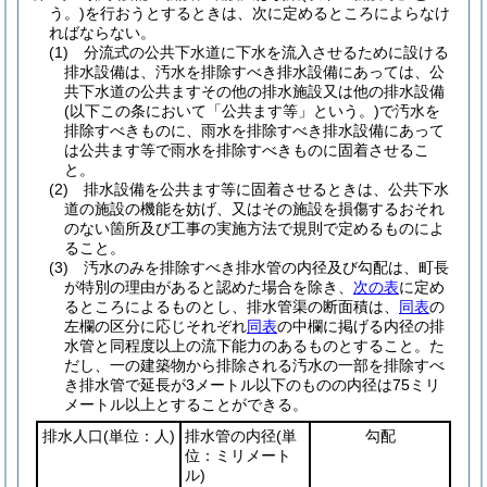
う。)
を行おうとするときは、次に定めるところによらなけ
ればならない。
(1)
分流式の公共下水道に下水を流入させるために設ける
排水設備は、汚水を排除すべき排水設備にあっては、公
共下水道の公共ますその他の排水施設又は他の排水設備
(以下この条において「公共ます等」という。)
で汚水を
排除すべきものに、雨水を排除すべき排水設備にあって
は公共ます等で雨水を排除すべきものに固着させるこ
と。
(2)
排水設備を公共ます等に固着させるときは、公共下水
道の施設の機能を妨げ、又はその施設を損傷するおそれ
のない箇所及び工事の実施方法で規則で定めるものによ
ること。
(3)
汚水のみを排除すべき排水管の内径及び勾配は、町長
が特別の理由があると認めた場合を除き、
次の表
に定め
るところによるものとし、排水管渠の断面積は、
同表
の
左欄の区分に応じそれぞれ
同表
の中欄に掲げる内径の排
水管と同程度以上の流下能力のあるものとすること。
た
だし、一の建築物から排除される汚水の一部を排除すべ
き排水管で延長が3メートル以下のものの内径は75ミリ
メートル以上とすることができる。
排水人口
(単位：人)
排水管の内径
(単
勾配
位：ミリメート
ル)