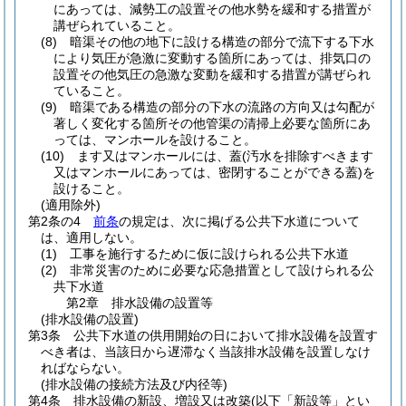
にあっては、減勢工の設置その他水勢を緩和する措置が
講ぜられていること。
(8)
暗渠その他の地下に設ける構造の部分で流下する下水
により気圧が急激に変動する箇所にあっては、排気口の
設置その他気圧の急激な変動を緩和する措置が講ぜられ
ていること。
(9)
暗渠である構造の部分の下水の流路の方向又は勾配が
著しく変化する箇所その他管渠の清掃上必要な箇所にあ
っては、マンホールを設けること。
(10)
ます又はマンホールには、蓋
(汚水を排除すべきます
又はマンホールにあっては、密閉することができる蓋)
を
設けること。
(適用除外)
第2条の4
前条
の規定は、次に掲げる公共下水道について
は、適用しない。
(1)
工事を施行するために仮に設けられる公共下水道
(2)
非常災害のために必要な応急措置として設けられる公
共下水道
第2章
排水設備の設置等
(排水設備の設置)
第3条
公共下水道の供用開始の日において排水設備を設置す
べき者は、当該日から遅滞なく当該排水設備を設置しなけ
ればならない。
(排水設備の接続方法及び内径等)
第4条
排水設備の新設、増設又は改築
(以下「新設等」とい