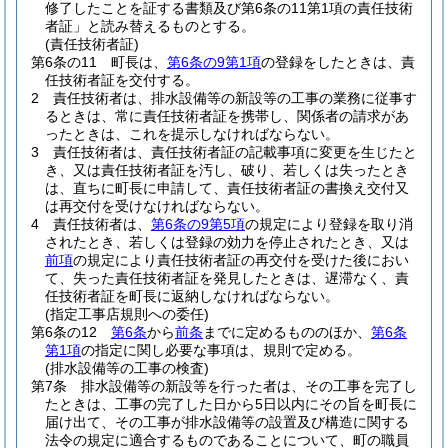
修了したことを証する書類及び第6条の11第1項の責任技術
者証」と読み替えるものとする。
(責任技術者証)
第6条の11
町長は、
第6条の9第1項
の登録をしたときは、責
任技術者証を交付する。
2
責任技術者は、排水設備等の新設等の工事の業務に従事す
るときは、常に責任技術者証を携帯し、関係者の請求があ
ったときは、これを提示しなければならない。
3
責任技術者は、責任技術者証の記載事項に変更を生じたと
き、又は責任技術者証を汚し、破り、若しくは失ったとき
は、直ちに町長に申請して、責任技術者証の書換え交付又
は再交付を受けなければならない。
4
責任技術者は、
第6条の9第5項
の規定により登録を取り消
されたとき、若しくは登録の効力を停止されたとき、又は
前項
の規定により責任技術者証の再交付を受けた後におい
て、失った責任技術者証を発見したときは、遅滞なく、責
任技術者証を町長に返納しなければならない。
(指定工事店規則への委任)
第6条の12
第6条
から
前条
までに定めるもののほか、
第6条
第1項
の指定に関し必要な事項は、規則で定める。
(排水設備等の工事の検査)
第7条
排水設備等の新設等を行った者は、その工事を完了し
たときは、工事の完了した日から5日以内にその旨を町長に
届け出て、その工事が排水設備等の設置及び構造に関する
法令の規定に適合するものであることについて、町の職員