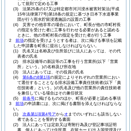
して規則で定める工事
(3)
法第25条の17又は特定都市河川浸水被害対策法
(平成
15年法律第77号)
第18条の規定に基づき日本下水道事業
団が行う雨水貯留浸透施設の設置の工事
(4)
災害その他非常の場合において、町長が他の市町村長
の指定を受けた者に工事を行わせる必要があると認める
ときに、他の市町村長の指定を受けた者が行う工事
2
前項
の指定を受けようとする者は、次に掲げる事項を記載
した申請書を町長に提出しなければならない。
(1)
氏名又は名称及び住所並びに法人にあっては、その代
表者の氏名
(2)
排水設備等の新設等の工事を行う営業所
(以下「営業
所」という。)
の名称及び所在地
(3)
法人にあっては、その役員の氏名
(4)
第6条の8第1項
の規定によりそれぞれの営業所におい
て選任することとなる排水設備工事責任技術者
(以下「責
任技術者」という。)
の氏名及び他の営業所の責任技術者
を兼任している場合はその兼任状況
(5)
前各号
に掲げるもののほか、町長が必要と認める事項
3
前項
の申請書には、次に掲げる書類を添えなければならな
い。
(1)
次条第1項第4号ア
から
オ
までのいずれにも該当しない
者であることを誓約する書面
(2)
法人にあっては定款又は寄附行為及び登記事項証明
書、個人にあっては住民票、在留カード
(出入国管理及び