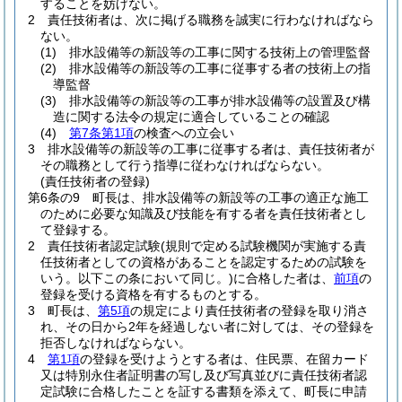
することを妨げない。
2
責任技術者は、次に掲げる職務を誠実に行わなければなら
ない。
(1)
排水設備等の新設等の工事に関する技術上の管理監督
(2)
排水設備等の新設等の工事に従事する者の技術上の指
導監督
(3)
排水設備等の新設等の工事が排水設備等の設置及び構
造に関する法令の規定に適合していることの確認
(4)
第7条第1項
の検査への立会い
3
排水設備等の新設等の工事に従事する者は、責任技術者が
その職務として行う指導に従わなければならない。
(責任技術者の登録)
第6条の9
町長は、排水設備等の新設等の工事の適正な施工
のために必要な知識及び技能を有する者を責任技術者とし
て登録する。
2
責任技術者認定試験
(規則で定める試験機関が実施する責
任技術者としての資格があることを認定するための試験を
いう。以下この条において同じ。)
に合格した者は、
前項
の
登録を受ける資格を有するものとする。
3
町長は、
第5項
の規定により責任技術者の登録を取り消さ
れ、その日から2年を経過しない者に対しては、その登録を
拒否しなければならない。
4
第1項
の登録を受けようとする者は、住民票、在留カード
又は特別永住者証明書の写し及び写真並びに責任技術者認
定試験に合格したことを証する書類を添えて、町長に申請