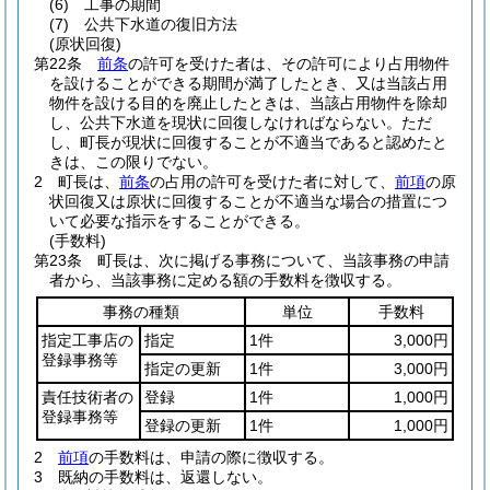
(6)
工事の期間
(7)
公共下水道の復旧方法
(原状回復)
第22条
前条
の許可を受けた者は、その許可により占用物件
を設けることができる期間が満了したとき、又は当該占用
物件を設ける目的を廃止したときは、当該占用物件を除却
し、公共下水道を現状に回復しなければならない。
ただ
し、町長が現状に回復することが不適当であると認めたと
きは、この限りでない。
2
町長は、
前条
の占用の許可を受けた者に対して、
前項
の原
状回復又は原状に回復することが不適当な場合の措置につ
いて必要な指示をすることができる。
(手数料)
第23条
町長は、次に掲げる事務について、当該事務の申請
者から、当該事務に定める額の手数料を徴収する。
事務の種類
単位
手数料
指定工事店の
指定
1件
3,000円
登録事務等
指定の更新
1件
3,000円
責任技術者の
登録
1件
1,000円
登録事務等
登録の更新
1件
1,000円
2
前項
の手数料は、申請の際に徴収する。
3
既納の手数料は、返還しない。