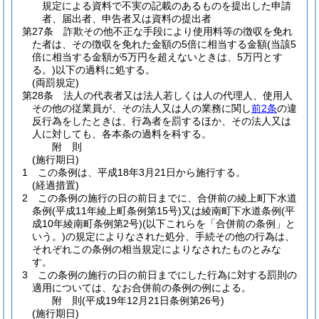
規定による資料で不実の記載のあるものを提出した申請
者、届出者、申告者又は資料の提出者
第27条
詐欺その他不正な手段により使用料等の徴収を免れ
た者は、その徴収を免れた金額の5倍に相当する金額
(当該5
倍に相当する金額が5万円を超えないときは、5万円とす
る。)
以下の過料に処する。
(両罰規定)
第28条
法人の代表者又は法人若しくは人の代理人、使用人
その他の従業員が、その法人又は人の業務に関し
前2条
の違
反行為をしたときは、行為者を罰するほか、その法人又は
人に対しても、各本条の過料を科する。
附
則
(施行期日)
1
この条例は、平成18年3月21日から施行する。
(経過措置)
2
この条例の施行の日の前日までに、合併前の綾上町下水道
条例
(平成11年綾上町条例第15号)
又は綾南町下水道条例
(平
成10年綾南町条例第2号)
(以下これらを「合併前の条例」と
いう。)
の規定によりなされた処分、手続その他の行為は、
それぞれこの条例の相当規定によりなされたものとみな
す。
3
この条例の施行の日の前日までにした行為に対する罰則の
適用については、なお合併前の条例の例による。
附
則
(平成19年12月21日
条例第26号)
(施行期日)