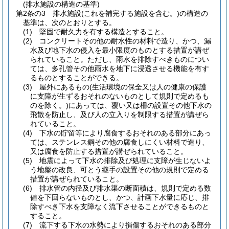
(排水施設の構造の基準)
第2条の3
排水施設
(これを補完する施設を含む。)
の構造の
基準は、次のとおりとする。
(1)
堅固で耐久力を有する構造とすること。
(2)
コンクリートその他の耐水性の材料で造り、かつ、漏
水及び地下水の侵入を最小限度のものとする措置が講ぜ
られていること。
ただし、雨水を排除すべきものについ
ては、多孔管その他雨水を地下に浸透させる機能を有す
るものとすることができる。
(3)
屋外にあるもの
(生活環境の保全又は人の健康の保護
に支障が生ずるおそれのないものとして規則で定めるも
のを除く。)
にあっては、覆い又は柵の設置その他下水の
飛散を防止し、及び人の立入りを制限する措置が講ぜら
れていること。
(4)
下水の貯留等により腐食するおそれのある部分にあっ
ては、ステンレス鋼その他の腐食しにくい材料で造り、
又は腐食を防止する措置が講ぜられていること。
(5)
地震によって下水の排除及び処理に支障が生じないよ
う地盤の改良、可とう継手の設置その他の規則で定める
措置が講ぜられていること。
(6)
排水管の内径及び排水渠の断面積は、規則で定める数
値を下回らないものとし、かつ、計画下水量に応じ、排
除すべき下水を支障なく流下させることができるものと
すること。
(7)
流下する下水の水勢により損傷するおそれのある部分