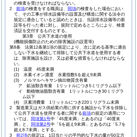
の検査を受けなければならない。
2
前項
の検査をする職員は、
同項
の検査をした場合におい
て、その工事が排水設備等の設置及び構造に関する法令の
規定に適合していると認めたときは、当該排水設備等の新
設等を行った者に対し、規則で定めるところにより、検査
済証を交付するものとする。
第3章
公共下水道の使用
(機能損傷防止のための除害施設の設置等)
第8条
法第12条第1項の規定により、次に定める基準に適合
しない下水を継続して排除して公共下水道を使用する者
は、除害施設を設け、又は必要な措置をしなければならな
い。
(1)
温度 45度未満
(2)
水素イオン濃度 水素指数5を超え9未満
(3)
ノルマルヘキサン抽出物質含有量
ア
鉱油類含有量 1リットルにつき5ミリグラム以下
イ
動植物油脂類含有量 1リットルにつき30ミリグラ
ム以下
(4)
沃素消費量 1リットルにつき220ミリグラム未満
2
製造業又はガス供給業の用に供する施設から下水を排除し
て公共下水道を使用する者に関する
前項
の規定の適用につ
いては、
同項第1号
中「45度未満」とあるのは「40度未
満」と、
同項第2号
中「5を超え9未満」とあるのは「5.7を
超え8.7未満」とする。
3
前2項
の規定は、1日当たりの平均的な下水の量が50立方