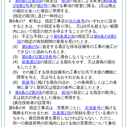
2
第6条の2第3項
の規定は、
前項
の規定による変更
(
第6条第
2項第1号
及び
第2号
に掲げる事項の変更に限る。)
又は廃止
の届出があった場合に準用する。
(指定の取消し及び一時停止)
第6条の7
町長は、指定工事店が
次の各号
のいずれかに該当
するときは、その指定を取り消し、又は6月を超えない範囲
内において指定の効力を停止することができる。
(1)
不正な手段により
第6条第1項
の指定又は
第6条の4第2
項
の指定の有効期間の更新を受けたとき。
(2)
第6条の5
に規定する適正な排水設備等の工事の施工が
できないと認められるとき。
(3)
第6条の2第1項各号
に適合しなくなったとき。
(4)
前条第1項
の規定による届出をせず、又は虚偽の届出
をしたとき。
(5)
その施工する排水設備等の工事が公共下水道の機能に
障害を与え、又は与えるおそれがあるとき。
(6)
前各号
に掲げる場合のほか、この条例若しくはこの条
例に基づく規則又は指定の条件に違反したとき。
2
第6条の2第3項
の規定は、
前項
の規定による指定の取消し
又は効力の停止をした場合に準用する。
(責任技術者の設置等)
第6条の8
指定工事店は、営業所ごとに、
次項各号
に掲げる
職務を行わせるため、
次条第1項
の登録を受けている者のう
ちから、責任技術者を選任しなければならない。
ただし、
同一の都道府県の区域内における他の営業所について兼任