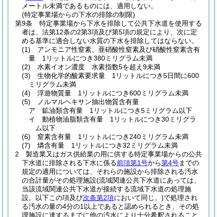
メートル未満であるものには、適用しない。
(特定事業場からの下水の排除の制限)
第9条
特定事業場から下水を排除して公共下水道を使用する
者は、法第12条の2第3項及び第5項の規定により、次に定
める基準に適合しない水質の下水を排除してはならない。
(1)
アンモニア性窒素、亜硝酸性窒素及び硝酸性窒素含有
量 1リットルにつき380ミリグラム未満
(2)
水素イオン濃度 水素指数5を超え9未満
(3)
生物化学的酸素要求量 1リットルにつき5日間に600
ミリグラム未満
(4)
浮遊物質量 1リットルにつき600ミリグラム未満
(5)
ノルマルヘキサン抽出物質含有量
ア
鉱油類含有量 1リットルにつき5ミリグラム以下
イ
動植物油脂類含有量 1リットルにつき30ミリグラ
ム以下
(6)
窒素含有量 1リットルにつき240ミリグラム未満
(7)
燐含有量 1リットルにつき32ミリグラム未満
2
製造業又はガス供給業の用に供する特定事業場からの公共
下水道に排除される下水に係る
前項第1号
から
第4号
までの
規定の適用については、それらの施設から排除される汚水
の合計量がその処理施設
(流域関連公共下水道にあっては、
当該流域関連公共下水道が接続する流域下水道の処理施
設。以下この項及び
次条第2項
において同じ。)
で処理され
る汚水の量の4分の1以上であると認められるとき、その処
理施設に達するまでに他の汚水により十分希釈されること