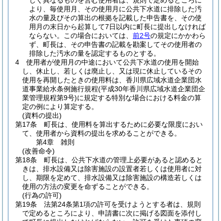
しく異なるものを営む使用者は、規則で定めるところに
より、毎使用月、その使用月に公共下水道に排除した汚
水の量及びその算出の根拠を記載した申告書を、その使
用月の末日から起算して7日以内に町長に提出しなければ
ならない。
この場合においては、
前2号
の規定にかかわら
ず、町長は、その申告書の記載を勘案してその使用者の
排除した汚水の量を認定するものとする。
4
使用者が使用月の中途において公共下水道の使用を開始
し、休止し、若しくは廃止し、又は現に休止しているその
使用を再開したときの使用料は、香川県広域水道企業団水
道事業給水条例施行規程
(平成30年香川県広域水道企業団企
業管理規程第9号)
に規定する特別な場合における料金の算
定の例により算定する。
(資料の提出)
第17条
町長は、使用料を算出するために必要な限度におい
て、使用者から資料の提出を求めることができる。
第4章
雑則
(改善命令)
第18条
町長は、公共下水道の管理上必要があると認めると
きは、排水設備又は除害施設の設置者若しくは使用者に対
し、期限を定めて、排水設備又は除害施設の構造若しくは
使用の方法の変更を命ずることができる。
(行為の許可)
第19条
法第24条第1項の許可を受けようとする者は、規則
で定めるところにより、申請書に次に掲げる図面を添付し