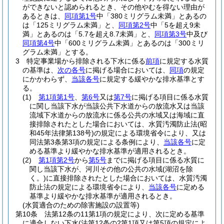
ができないと認められるとき、その他やむを得ない理由が
あるときは、
同項第1号
中「380ミリグラム未満」とあるの
は「125ミリグラム未満」と、
同項第2号
中「5を超え9未
満」とあるのは「5.7を超え8.7未満」と、
同項第3号
中及び
同項第4号
中「600ミリグラム未満」とあるのは「300ミリ
グラム未満」とする。
3
特定事業場から排除される下水に係る
前項
に規定する水質
の基準は、
次の各号
に掲げる場合においては、
同項
の規定
にかかわらず、
当該各号
に規定する緩やかな排水基準とす
る。
(1)
第1項第1号
、
第6号
又は
第7号
に掲げる項目に係る水質
に関し当該下水が当該公共下水道からの放流水又は当該
流域下水道からの放流水に係る公共の水域又は海域に直
接排除されたとした場合においては、水質汚濁防止法
(昭
和45年法律第138号)
の規定による環境省令により、又は
同法第3条第3項の規定による条例により、
当該各号
に定
める基準より緩やかな排水基準が適用されるとき。
(2)
第1項第2号
から
第5号
までに掲げる項目に係る水質に
関し当該下水が、河川その他の公共の水域
(湖沼を除
く。)
に直接排除されたとした場合においては、水質汚濁
防止法の規定による環境省令により、
当該各号
に定める
基準より緩やかな排水基準が適用されるとき。
(水質適合のための除害施設の設置等)
第10条
法第12条の11第1項の規定により、次に定める基準
に適合しない下水
(法第12条の2第1項又は第5項の規定によ