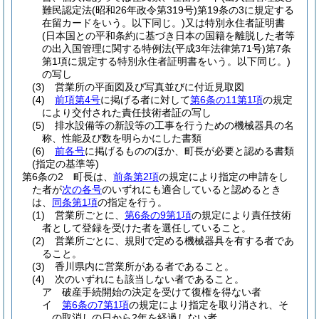
難民認定法
(昭和26年政令第319号)
第19条の3に規定する
在留カードをいう。以下同じ。)
又は特別永住者証明書
(日本国との平和条約に基づき日本の国籍を離脱した者等
の出入国管理に関する特例法
(平成3年法律第71号)
第7条
第1項に規定する特別永住者証明書をいう。以下同じ。)
の写し
(3)
営業所の平面図及び写真並びに付近見取図
(4)
前項第4号
に掲げる者に対して
第6条の11第1項
の規定
により交付された責任技術者証の写し
(5)
排水設備等の新設等の工事を行うための機械器具の名
称、性能及び数を明らかにした書類
(6)
前各号
に掲げるもののほか、町長が必要と認める書類
(指定の基準等)
第6条の2
町長は、
前条第2項
の規定により指定の申請をし
た者が
次の各号
のいずれにも適合していると認めるとき
は、
同条第1項
の指定を行う。
(1)
営業所ごとに、
第6条の9第1項
の規定により責任技術
者として登録を受けた者を選任していること。
(2)
営業所ごとに、規則で定める機械器具を有する者であ
ること。
(3)
香川県内に営業所がある者であること。
(4)
次のいずれにも該当しない者であること。
ア
破産手続開始の決定を受けて復権を得ない者
イ
第6条の7第1項
の規定により指定を取り消され、そ
の取消しの日から2年を経過しない者