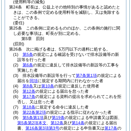
(使用料等の減免)
第24条
町長は、公益上その他特別の事情があると認めたと
きは、この条例で定める使用料等を減額し、又は免除する
ことができる。
(委任)
第25条
この条例に定めるもののほか、この条例の施行に関
し必要な事項は、町長が別に定める。
第5章
罰則
(罰則)
第26条
次に掲げる者は、5万円以下の過料に処する。
(1)
第5条
の規定による確認を受けないで排水設備等の新
設等を行った者
(2)
第6条
の規定に違反して排水設備等の新設等の工事を
実施した者
(3)
排水設備等の新設等を行って
第7条第1項
の規定による
届出を
同項
に規定する期間内に行わなかった者
(4)
第8条
又は
第10条
の規定に違反した使用者
(5)
第12条
の規定による届出を怠った者
(6)
第17条
の規定による資料の提出を求められてこれを拒
否し、又は怠った者
(7)
第18条
に規定する命令に違反した者
(8)
第22条第2項
の規定による指示に従わなかった者
(9)
第5条第1項
及び
第19条
の規定による申請書又は図面、
第5条第2項本文
、
第12条
及び
第14条
の規定による届出
書、
第16条第3項第3号
の規定による申告書又は
第17条
の