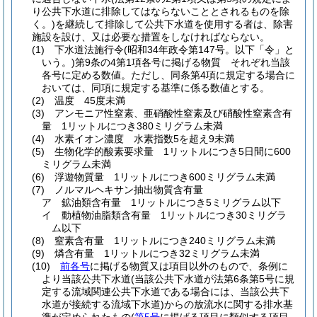
り公共下水道に排除してはならないこととされるものを除
く。)
を継続して排除して公共下水道を使用する者は、除害
施設を設け、又は必要な措置をしなければならない。
(1)
下水道法施行令
(昭和34年政令第147号。以下「令」と
いう。)
第9条の4第1項各号に掲げる物質 それぞれ当該
各号に定める数値。
ただし、同条第4項に規定する場合に
おいては、同項に規定する基準に係る数値とする。
(2)
温度 45度未満
(3)
アンモニア性窒素、亜硝酸性窒素及び硝酸性窒素含有
量 1リットルにつき380ミリグラム未満
(4)
水素イオン濃度 水素指数5を超え9未満
(5)
生物化学的酸素要求量 1リットルにつき5日間に600
ミリグラム未満
(6)
浮遊物質量 1リットルにつき600ミリグラム未満
(7)
ノルマルヘキサン抽出物質含有量
ア
鉱油類含有量 1リットルにつき5ミリグラム以下
イ
動植物油脂類含有量 1リットルにつき30ミリグラ
ム以下
(8)
窒素含有量 1リットルにつき240ミリグラム未満
(9)
燐含有量 1リットルにつき32ミリグラム未満
(10)
前各号
に掲げる物質又は項目以外のもので、条例に
より当該公共下水道
(当該公共下水道が法第6条第5号に規
定する流域関連公共下水道である場合には、当該公共下
水道が接続する流域下水道)
からの放流水に関する排水基