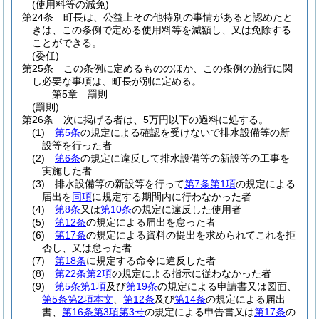
(使用料等の減免)
第24条
町長は、公益上その他特別の事情があると認めたと
きは、この条例で定める使用料等を減額し、又は免除する
ことができる。
(委任)
第25条
この条例に定めるもののほか、この条例の施行に関
し必要な事項は、町長が別に定める。
第5章
罰則
(罰則)
第26条
次に掲げる者は、5万円以下の過料に処する。
(1)
第5条
の規定による確認を受けないで排水設備等の新
設等を行った者
(2)
第6条
の規定に違反して排水設備等の新設等の工事を
実施した者
(3)
排水設備等の新設等を行って
第7条第1項
の規定による
届出を
同項
に規定する期間内に行わなかった者
(4)
第8条
又は
第10条
の規定に違反した使用者
(5)
第12条
の規定による届出を怠った者
(6)
第17条
の規定による資料の提出を求められてこれを拒
否し、又は怠った者
(7)
第18条
に規定する命令に違反した者
(8)
第22条第2項
の規定による指示に従わなかった者
(9)
第5条第1項
及び
第19条
の規定による申請書又は図面、
第5条第2項本文
、
第12条
及び
第14条
の規定による届出
書、
第16条第3項第3号
の規定による申告書又は
第17条
の