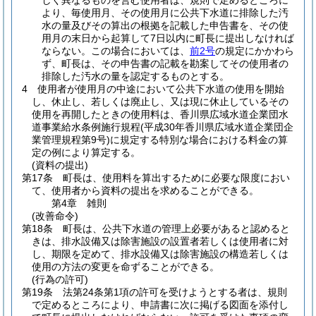
しく異なるものを営む使用者は、規則で定めるところに
より、毎使用月、その使用月に公共下水道に排除した汚
水の量及びその算出の根拠を記載した申告書を、その使
用月の末日から起算して7日以内に町長に提出しなければ
ならない。
この場合においては、
前2号
の規定にかかわら
ず、町長は、その申告書の記載を勘案してその使用者の
排除した汚水の量を認定するものとする。
4
使用者が使用月の中途において公共下水道の使用を開始
し、休止し、若しくは廃止し、又は現に休止しているその
使用を再開したときの使用料は、香川県広域水道企業団水
道事業給水条例施行規程
(平成30年香川県広域水道企業団企
業管理規程第9号)
に規定する特別な場合における料金の算
定の例により算定する。
(資料の提出)
第17条
町長は、使用料を算出するために必要な限度におい
て、使用者から資料の提出を求めることができる。
第4章
雑則
(改善命令)
第18条
町長は、公共下水道の管理上必要があると認めると
きは、排水設備又は除害施設の設置者若しくは使用者に対
し、期限を定めて、排水設備又は除害施設の構造若しくは
使用の方法の変更を命ずることができる。
(行為の許可)
第19条
法第24条第1項の許可を受けようとする者は、規則
で定めるところにより、申請書に次に掲げる図面を添付し