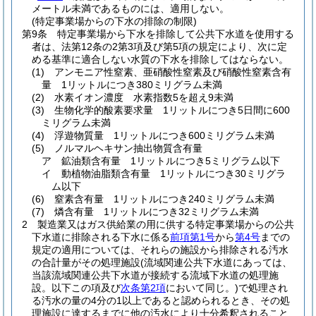
メートル未満であるものには、適用しない。
(特定事業場からの下水の排除の制限)
第9条
特定事業場から下水を排除して公共下水道を使用する
者は、法第12条の2第3項及び第5項の規定により、次に定
める基準に適合しない水質の下水を排除してはならない。
(1)
アンモニア性窒素、亜硝酸性窒素及び硝酸性窒素含有
量 1リットルにつき380ミリグラム未満
(2)
水素イオン濃度 水素指数5を超え9未満
(3)
生物化学的酸素要求量 1リットルにつき5日間に600
ミリグラム未満
(4)
浮遊物質量 1リットルにつき600ミリグラム未満
(5)
ノルマルヘキサン抽出物質含有量
ア
鉱油類含有量 1リットルにつき5ミリグラム以下
イ
動植物油脂類含有量 1リットルにつき30ミリグラ
ム以下
(6)
窒素含有量 1リットルにつき240ミリグラム未満
(7)
燐含有量 1リットルにつき32ミリグラム未満
2
製造業又はガス供給業の用に供する特定事業場からの公共
下水道に排除される下水に係る
前項第1号
から
第4号
までの
規定の適用については、それらの施設から排除される汚水
の合計量がその処理施設
(流域関連公共下水道にあっては、
当該流域関連公共下水道が接続する流域下水道の処理施
設。以下この項及び
次条第2項
において同じ。)
で処理され
る汚水の量の4分の1以上であると認められるとき、その処
理施設に達するまでに他の汚水により十分希釈されること