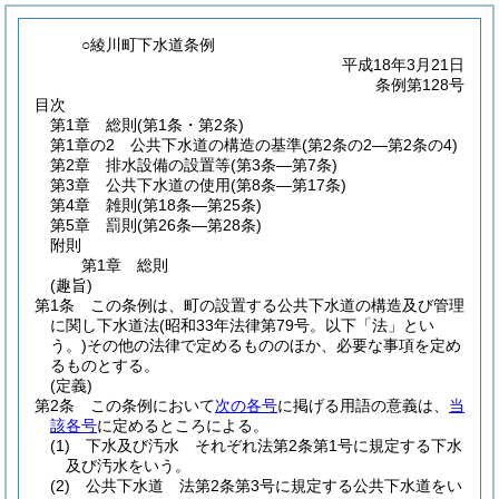
○綾川町下水道条例
平成18年3月21日
条例第128号
目次
第1章
総則
(第1条・第2条)
第1章の2
公共下水道の構造の基準
(第2条の2―第2条の4)
第2章
排水設備の設置等
(第3条―第7条)
第3章
公共下水道の使用
(第8条―第17条)
第4章
雑則
(第18条―第25条)
第5章
罰則
(第26条―第28条)
附則
第1章
総則
(趣旨)
第1条
この条例は、町の設置する公共下水道の構造及び管理
に関し下水道法
(昭和33年法律第79号。以下「法」とい
う。)
その他の法律で定めるもののほか、必要な事項を定め
るものとする。
(定義)
第2条
この条例において
次の各号
に掲げる用語の意義は、
当
該各号
に定めるところによる。
(1)
下水及び汚水 それぞれ法第2条第1号に規定する下水
及び汚水をいう。
(2)
公共下水道 法第2条第3号に規定する公共下水道をい