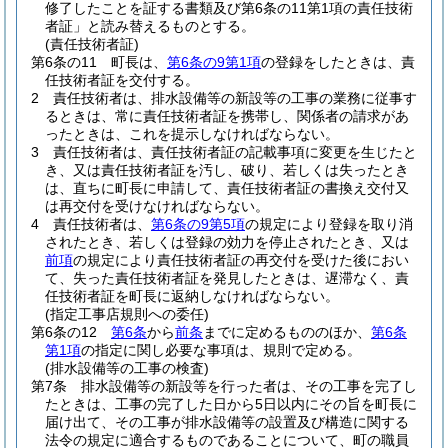
修了したことを証する書類及び第6条の11第1項の責任技術
者証」と読み替えるものとする。
(責任技術者証)
第6条の11
町長は、
第6条の9第1項
の登録をしたときは、責
任技術者証を交付する。
2
責任技術者は、排水設備等の新設等の工事の業務に従事す
るときは、常に責任技術者証を携帯し、関係者の請求があ
ったときは、これを提示しなければならない。
3
責任技術者は、責任技術者証の記載事項に変更を生じたと
き、又は責任技術者証を汚し、破り、若しくは失ったとき
は、直ちに町長に申請して、責任技術者証の書換え交付又
は再交付を受けなければならない。
4
責任技術者は、
第6条の9第5項
の規定により登録を取り消
されたとき、若しくは登録の効力を停止されたとき、又は
前項
の規定により責任技術者証の再交付を受けた後におい
て、失った責任技術者証を発見したときは、遅滞なく、責
任技術者証を町長に返納しなければならない。
(指定工事店規則への委任)
第6条の12
第6条
から
前条
までに定めるもののほか、
第6条
第1項
の指定に関し必要な事項は、規則で定める。
(排水設備等の工事の検査)
第7条
排水設備等の新設等を行った者は、その工事を完了し
たときは、工事の完了した日から5日以内にその旨を町長に
届け出て、その工事が排水設備等の設置及び構造に関する
法令の規定に適合するものであることについて、町の職員