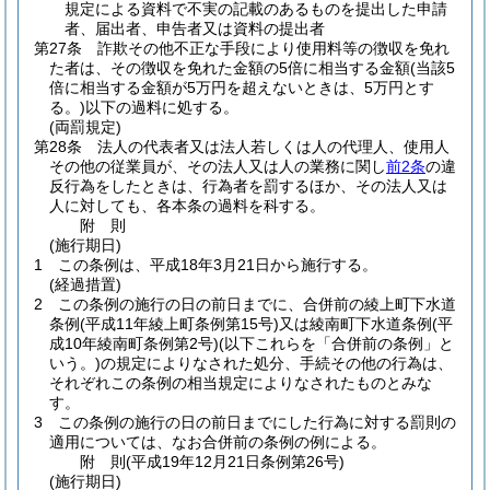
規定による資料で不実の記載のあるものを提出した申請
者、届出者、申告者又は資料の提出者
第27条
詐欺その他不正な手段により使用料等の徴収を免れ
た者は、その徴収を免れた金額の5倍に相当する金額
(当該5
倍に相当する金額が5万円を超えないときは、5万円とす
る。)
以下の過料に処する。
(両罰規定)
第28条
法人の代表者又は法人若しくは人の代理人、使用人
その他の従業員が、その法人又は人の業務に関し
前2条
の違
反行為をしたときは、行為者を罰するほか、その法人又は
人に対しても、各本条の過料を科する。
附
則
(施行期日)
1
この条例は、平成18年3月21日から施行する。
(経過措置)
2
この条例の施行の日の前日までに、合併前の綾上町下水道
条例
(平成11年綾上町条例第15号)
又は綾南町下水道条例
(平
成10年綾南町条例第2号)
(以下これらを「合併前の条例」と
いう。)
の規定によりなされた処分、手続その他の行為は、
それぞれこの条例の相当規定によりなされたものとみな
す。
3
この条例の施行の日の前日までにした行為に対する罰則の
適用については、なお合併前の条例の例による。
附
則
(平成19年12月21日
条例第26号)
(施行期日)