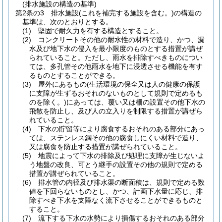
(排水施設の構造の基準)
第2条の3
排水施設
(これを補完する施設を含む。)
の構造の
基準は、次のとおりとする。
(1)
堅固で耐久力を有する構造とすること。
(2)
コンクリートその他の耐水性の材料で造り、かつ、漏
水及び地下水の侵入を最小限度のものとする措置が講ぜ
られていること。
ただし、雨水を排除すべきものについ
ては、多孔管その他雨水を地下に浸透させる機能を有す
るものとすることができる。
(3)
屋外にあるもの
(生活環境の保全又は人の健康の保護
に支障が生ずるおそれのないものとして規則で定めるも
のを除く。)
にあっては、覆い又は柵の設置その他下水の
飛散を防止し、及び人の立入りを制限する措置が講ぜら
れていること。
(4)
下水の貯留等により腐食するおそれのある部分にあっ
ては、ステンレス鋼その他の腐食しにくい材料で造り、
又は腐食を防止する措置が講ぜられていること。
(5)
地震によって下水の排除及び処理に支障が生じないよ
う地盤の改良、可とう継手の設置その他の規則で定める
措置が講ぜられていること。
(6)
排水管の内径及び排水渠の断面積は、規則で定める数
値を下回らないものとし、かつ、計画下水量に応じ、排
除すべき下水を支障なく流下させることができるものと
すること。
(7)
流下する下水の水勢により損傷するおそれのある部分