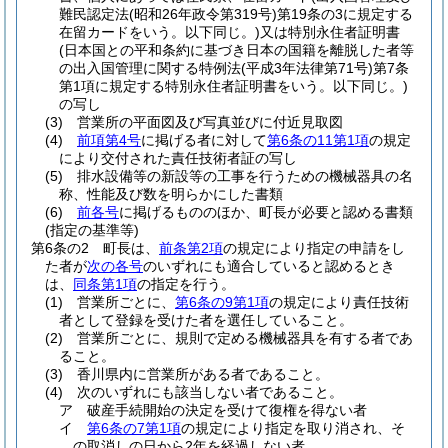
難民認定法
(昭和26年政令第319号)
第19条の3に規定する
在留カードをいう。以下同じ。)
又は特別永住者証明書
(日本国との平和条約に基づき日本の国籍を離脱した者等
の出入国管理に関する特例法
(平成3年法律第71号)
第7条
第1項に規定する特別永住者証明書をいう。以下同じ。)
の写し
(3)
営業所の平面図及び写真並びに付近見取図
(4)
前項第4号
に掲げる者に対して
第6条の11第1項
の規定
により交付された責任技術者証の写し
(5)
排水設備等の新設等の工事を行うための機械器具の名
称、性能及び数を明らかにした書類
(6)
前各号
に掲げるもののほか、町長が必要と認める書類
(指定の基準等)
第6条の2
町長は、
前条第2項
の規定により指定の申請をし
た者が
次の各号
のいずれにも適合していると認めるとき
は、
同条第1項
の指定を行う。
(1)
営業所ごとに、
第6条の9第1項
の規定により責任技術
者として登録を受けた者を選任していること。
(2)
営業所ごとに、規則で定める機械器具を有する者であ
ること。
(3)
香川県内に営業所がある者であること。
(4)
次のいずれにも該当しない者であること。
ア
破産手続開始の決定を受けて復権を得ない者
イ
第6条の7第1項
の規定により指定を取り消され、そ
の取消しの日から2年を経過しない者