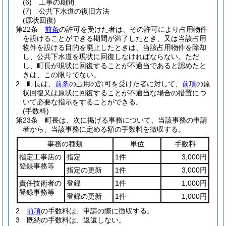
(6)
工事の期間
(7)
公共下水道の復旧方法
(原状回復)
第22条
前条
の許可を受けた者は、その許可により占用物件
を設けることができる期間が満了したとき、又は当該占用
物件を設ける目的を廃止したときは、当該占用物件を除却
し、公共下水道を現状に回復しなければならない。
ただ
し、町長が現状に回復することが不適当であると認めたと
きは、この限りでない。
2
町長は、
前条
の占用の許可を受けた者に対して、
前項
の原
状回復又は原状に回復することが不適当な場合の措置につ
いて必要な指示をすることができる。
(手数料)
第23条
町長は、次に掲げる事務について、当該事務の申請
者から、当該事務に定める額の手数料を徴収する。
事務の種類
単位
手数料
指定工事店の
指定
1件
3,000円
登録事務等
指定の更新
1件
3,000円
責任技術者の
登録
1件
1,000円
登録事務等
登録の更新
1件
1,000円
2
前項
の手数料は、申請の際に徴収する。
3
既納の手数料は、返還しない。