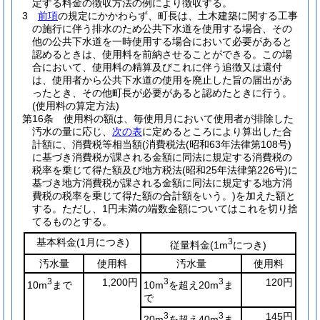
定する料金の徴収方法の例により徴収する。
3
前項
の規定にかかわらず、町長は、土木建築に関する工事
の施行に伴う排水のため公共下水道を使用する場合、その
他の公共下水道を一時使用する場合において必要があると
認めるときは、使用料を前納させることができる。
この場
合において、使用料の精算及びこれに伴う追徴又は還付
は、使用者から公共下水道の使用を廃止した旨の届出があ
ったとき、その他町長が必要があると認めたときに行う。
(使用料の算定方法)
第16条
使用料の額は、毎使用月において使用者が排除した
汚水の量に応じ、
次の表
に定めるところにより算出した合
計額に、消費税等相当額
(消費税法
(昭和63年法律第108号)
に基づき消費税が課される金額に同法に規定する消費税の
税率を乗じて得た額及び地方税法
(昭和25年法律第226号)
に
基づき地方消費税が課される金額に同法に規定する地方消
費税の税率を乗じて得た額の合計額をいう。)
を加えた額と
する。
ただし、1円未満の端数金額についてはこれを切り捨
てるものとする。
基本料金
(1月につき)
3
従量料金
(1m
につき)
汚水量
使用料
汚水量
使用料
3
1,200円
3
3
120円
10m
まで
10m
を超え20m
ま
で
3
3
145円
20m
を超え40m
ま