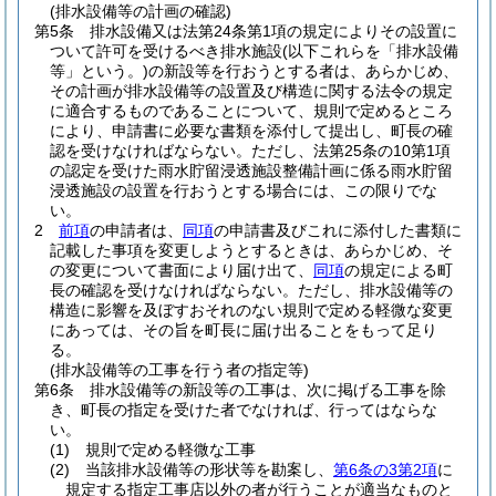
(排水設備等の計画の確認)
第5条
排水設備又は法第24条第1項の規定によりその設置に
ついて許可を受けるべき排水施設
(以下これらを「排水設備
等」という。)
の新設等を行おうとする者は、あらかじめ、
その計画が排水設備等の設置及び構造に関する法令の規定
に適合するものであることについて、規則で定めるところ
により、申請書に必要な書類を添付して提出し、町長の確
認を受けなければならない。
ただし、法第25条の10第1項
の認定を受けた雨水貯留浸透施設整備計画に係る雨水貯留
浸透施設の設置を行おうとする場合には、この限りでな
い。
2
前項
の申請者は、
同項
の申請書及びこれに添付した書類に
記載した事項を変更しようとするときは、あらかじめ、そ
の変更について書面により届け出て、
同項
の規定による町
長の確認を受けなければならない。
ただし、排水設備等の
構造に影響を及ぼすおそれのない規則で定める軽微な変更
にあっては、その旨を町長に届け出ることをもって足り
る。
(排水設備等の工事を行う者の指定等)
第6条
排水設備等の新設等の工事は、次に掲げる工事を除
き、町長の指定を受けた者でなければ、行ってはならな
い。
(1)
規則で定める軽微な工事
(2)
当該排水設備等の形状等を勘案し、
第6条の3第2項
に
規定する指定工事店以外の者が行うことが適当なものと