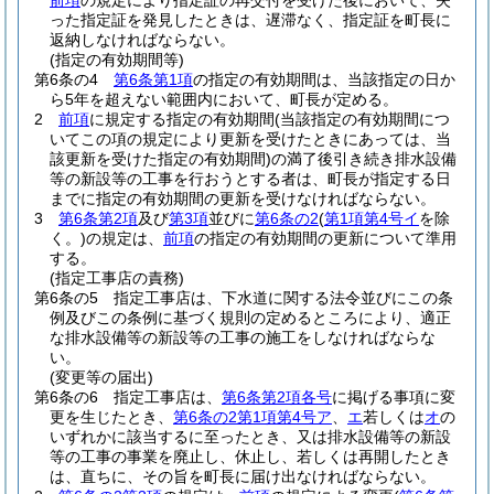
前項
の規定により指定証の再交付を受けた後において、失
った指定証を発見したときは、遅滞なく、指定証を町長に
返納しなければならない。
(指定の有効期間等)
第6条の4
第6条第1項
の指定の有効期間は、当該指定の日か
ら5年を超えない範囲内において、町長が定める。
2
前項
に規定する指定の有効期間
(当該指定の有効期間につ
いてこの項の規定により更新を受けたときにあっては、当
該更新を受けた指定の有効期間)
の満了後引き続き排水設備
等の新設等の工事を行おうとする者は、町長が指定する日
までに指定の有効期間の更新を受けなければならない。
3
第6条第2項
及び
第3項
並びに
第6条の2
(
第1項第4号イ
を除
く。)
の規定は、
前項
の指定の有効期間の更新について準用
する。
(指定工事店の責務)
第6条の5
指定工事店は、下水道に関する法令並びにこの条
例及びこの条例に基づく規則の定めるところにより、適正
な排水設備等の新設等の工事の施工をしなければならな
い。
(変更等の届出)
第6条の6
指定工事店は、
第6条第2項各号
に掲げる事項に変
更を生じたとき、
第6条の2第1項第4号ア
、
エ
若しくは
オ
の
いずれかに該当するに至ったとき、又は排水設備等の新設
等の工事の事業を廃止し、休止し、若しくは再開したとき
は、直ちに、その旨を町長に届け出なければならない。