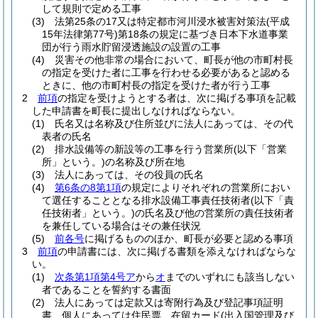
して規則で定める工事
(3)
法第25条の17又は特定都市河川浸水被害対策法
(平成
15年法律第77号)
第18条の規定に基づき日本下水道事業
団が行う雨水貯留浸透施設の設置の工事
(4)
災害その他非常の場合において、町長が他の市町村長
の指定を受けた者に工事を行わせる必要があると認める
ときに、他の市町村長の指定を受けた者が行う工事
2
前項
の指定を受けようとする者は、次に掲げる事項を記載
した申請書を町長に提出しなければならない。
(1)
氏名又は名称及び住所並びに法人にあっては、その代
表者の氏名
(2)
排水設備等の新設等の工事を行う営業所
(以下「営業
所」という。)
の名称及び所在地
(3)
法人にあっては、その役員の氏名
(4)
第6条の8第1項
の規定によりそれぞれの営業所におい
て選任することとなる排水設備工事責任技術者
(以下「責
任技術者」という。)
の氏名及び他の営業所の責任技術者
を兼任している場合はその兼任状況
(5)
前各号
に掲げるもののほか、町長が必要と認める事項
3
前項
の申請書には、次に掲げる書類を添えなければならな
い。
(1)
次条第1項第4号ア
から
オ
までのいずれにも該当しない
者であることを誓約する書面
(2)
法人にあっては定款又は寄附行為及び登記事項証明
書、個人にあっては住民票、在留カード
(出入国管理及び