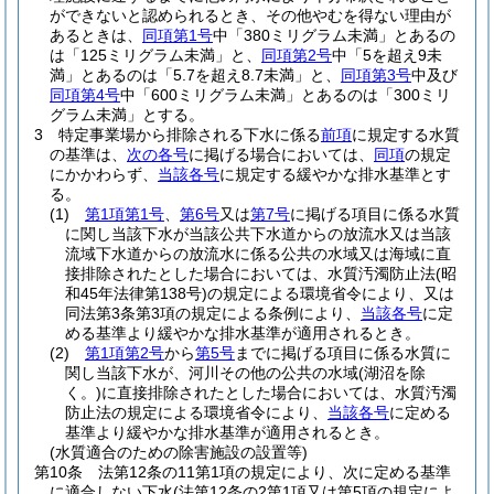
ができないと認められるとき、その他やむを得ない理由が
あるときは、
同項第1号
中「380ミリグラム未満」とあるの
は「125ミリグラム未満」と、
同項第2号
中「5を超え9未
満」とあるのは「5.7を超え8.7未満」と、
同項第3号
中及び
同項第4号
中「600ミリグラム未満」とあるのは「300ミリ
グラム未満」とする。
3
特定事業場から排除される下水に係る
前項
に規定する水質
の基準は、
次の各号
に掲げる場合においては、
同項
の規定
にかかわらず、
当該各号
に規定する緩やかな排水基準とす
る。
(1)
第1項第1号
、
第6号
又は
第7号
に掲げる項目に係る水質
に関し当該下水が当該公共下水道からの放流水又は当該
流域下水道からの放流水に係る公共の水域又は海域に直
接排除されたとした場合においては、水質汚濁防止法
(昭
和45年法律第138号)
の規定による環境省令により、又は
同法第3条第3項の規定による条例により、
当該各号
に定
める基準より緩やかな排水基準が適用されるとき。
(2)
第1項第2号
から
第5号
までに掲げる項目に係る水質に
関し当該下水が、河川その他の公共の水域
(湖沼を除
く。)
に直接排除されたとした場合においては、水質汚濁
防止法の規定による環境省令により、
当該各号
に定める
基準より緩やかな排水基準が適用されるとき。
(水質適合のための除害施設の設置等)
第10条
法第12条の11第1項の規定により、次に定める基準
に適合しない下水
(法第12条の2第1項又は第5項の規定によ