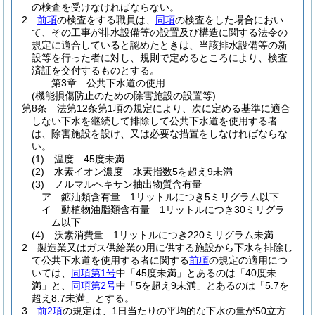
の検査を受けなければならない。
2
前項
の検査をする職員は、
同項
の検査をした場合におい
て、その工事が排水設備等の設置及び構造に関する法令の
規定に適合していると認めたときは、当該排水設備等の新
設等を行った者に対し、規則で定めるところにより、検査
済証を交付するものとする。
第3章
公共下水道の使用
(機能損傷防止のための除害施設の設置等)
第8条
法第12条第1項の規定により、次に定める基準に適合
しない下水を継続して排除して公共下水道を使用する者
は、除害施設を設け、又は必要な措置をしなければならな
い。
(1)
温度 45度未満
(2)
水素イオン濃度 水素指数5を超え9未満
(3)
ノルマルヘキサン抽出物質含有量
ア
鉱油類含有量 1リットルにつき5ミリグラム以下
イ
動植物油脂類含有量 1リットルにつき30ミリグラ
ム以下
(4)
沃素消費量 1リットルにつき220ミリグラム未満
2
製造業又はガス供給業の用に供する施設から下水を排除し
て公共下水道を使用する者に関する
前項
の規定の適用につ
いては、
同項第1号
中「45度未満」とあるのは「40度未
満」と、
同項第2号
中「5を超え9未満」とあるのは「5.7を
超え8.7未満」とする。
3
前2項
の規定は、1日当たりの平均的な下水の量が50立方