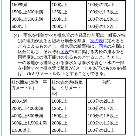
150未満
100以上
100分の2以上
150以上300未満
125以上
100分の1.7以上
300以上500未満
150以上
100分の1.5以上
500以上
200以上
100分の1.2以上
(4)
雨水を排除すべき排水管の内径及び勾配は、町長が特
別の理由があると認めた場合を除き、
次の表
に定めると
ころによるものとし、排水渠の断面積は、
同表
の左欄の
区分に応じ、それぞれ
同表
中欄に掲げる内径の排水管と
同程度以上の流下能力のあるものとすること。
ただし、
一の敷地から排除される雨水又は雨水を含む下水の一部
を排除すべき排水管で延長が3メートル以下のものの内径
は、75ミリメートル以上とすることができる。
排水面積
(単位 平
排水管の内径
(単
勾配
方メートル)
位 ミリメート
ル)
200未満
100以上
100分の2以上
200以上400未満
125以上
100分の1.7以上
400以上600未満
150以上
100分の1.5以上
600以上1,500未満
200以上
100分の1.2以上
1,500以上
250以上
100分の1以上