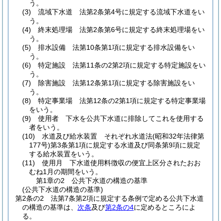
う。
(3)
流域下水道 法第2条第4号に規定する流域下水道をい
う。
(4)
終末処理場 法第2条第6号に規定する終末処理場をい
う。
(5)
排水設備 法第10条第1項に規定する排水設備をい
う。
(6)
特定施設 法第11条の2第2項に規定する特定施設をい
う。
(7)
除害施設 法第12条第1項に規定する除害施設をい
う。
(8)
特定事業場 法第12条の2第1項に規定する特定事業場
をいう。
(9)
使用者 下水を公共下水道に排除してこれを使用する
者をいう。
(10)
水道及び給水装置 それぞれ水道法
(昭和32年法律第
177号)
第3条第1項に規定する水道及び同条第9項に規定
する給水装置をいう。
(11)
使用月 下水道使用料徴収の便宜上区分されたおお
むね1月の期間をいう。
第1章の2
公共下水道の構造の基準
(公共下水道の構造の基準)
第2条の2
法第7条第2項に規定する条例で定める公共下水道
の構造の基準は、
次条
及び
第2条の4
に定めるところによ
る。