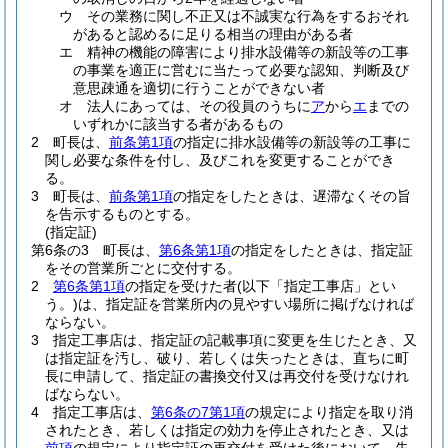
ウ
その業務に関し不正又は不誠実な行為をするおそれ
があると認めるに足りる相当の理由がある者
エ
精神の機能の障害により排水設備等の新設等の工事
の事業を適正に営むに当たって必要な認知、判断及び
意思疎通を適切に行うことができない者
オ
法人にあっては、その役員のうちに
ア
から
エ
までの
いずれかに該当する者があるもの
2
町長は、
前条第1項
の指定に排水設備等の新設等の工事に
関し必要な条件を付し、及びこれを変更することができ
る。
3
町長は、
前条第1項
の指定をしたときは、遅滞なくその旨
を告示するものとする。
(指定証)
第6条の3
町長は、
第6条第1項
の指定をしたときは、指定証
をその営業所ごとに交付する。
2
第6条第1項
の指定を受けた者
(以下「指定工事店」とい
う。)
は、指定証を営業所内の見やすい場所に掲げなければ
ならない。
3
指定工事店は、指定証の記載事項に変更を生じたとき、又
は指定証を汚し、破り、若しくは失ったときは、直ちに町
長に申請して、指定証の書換交付又は再交付を受けなけれ
ばならない。
4
指定工事店は、
第6条の7第1項
の規定により指定を取り消
されたとき、若しくは指定の効力を停止されたとき、又は