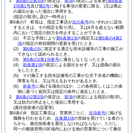
2
第6条の2第3項
の規定は、
前項
の規定による変更
(
第6条第
2項第1号
及び
第2号
に掲げる事項の変更に限る。)
又は廃止
の届出があった場合に準用する。
(指定の取消し及び一時停止)
第6条の7
町長は、指定工事店が
次の各号
のいずれかに該当
するときは、その指定を取り消し、又は6月を超えない範囲
内において指定の効力を停止することができる。
(1)
不正な手段により
第6条第1項
の指定又は
第6条の4第2
項
の指定の有効期間の更新を受けたとき。
(2)
第6条の5
に規定する適正な排水設備等の工事の施工が
できないと認められるとき。
(3)
第6条の2第1項各号
に適合しなくなったとき。
(4)
前条第1項
の規定による届出をせず、又は虚偽の届出
をしたとき。
(5)
その施工する排水設備等の工事が公共下水道の機能に
障害を与え、又は与えるおそれがあるとき。
(6)
前各号
に掲げる場合のほか、この条例若しくはこの条
例に基づく規則又は指定の条件に違反したとき。
2
第6条の2第3項
の規定は、
前項
の規定による指定の取消し
又は効力の停止をした場合に準用する。
(責任技術者の設置等)
第6条の8
指定工事店は、営業所ごとに、
次項各号
に掲げる
職務を行わせるため、
次条第1項
の登録を受けている者のう
ちから、責任技術者を選任しなければならない。
ただし、
同一の都道府県の区域内における他の営業所について兼任