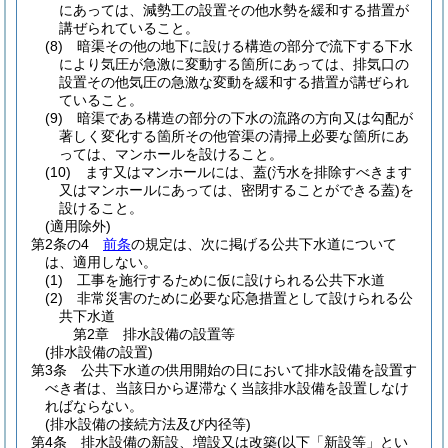
にあっては、減勢工の設置その他水勢を緩和する措置が
講ぜられていること。
(8)
暗渠その他の地下に設ける構造の部分で流下する下水
により気圧が急激に変動する箇所にあっては、排気口の
設置その他気圧の急激な変動を緩和する措置が講ぜられ
ていること。
(9)
暗渠である構造の部分の下水の流路の方向又は勾配が
著しく変化する箇所その他管渠の清掃上必要な箇所にあ
っては、マンホールを設けること。
(10)
ます又はマンホールには、蓋
(汚水を排除すべきます
又はマンホールにあっては、密閉することができる蓋)
を
設けること。
(適用除外)
第2条の4
前条
の規定は、次に掲げる公共下水道について
は、適用しない。
(1)
工事を施行するために仮に設けられる公共下水道
(2)
非常災害のために必要な応急措置として設けられる公
共下水道
第2章
排水設備の設置等
(排水設備の設置)
第3条
公共下水道の供用開始の日において排水設備を設置す
べき者は、当該日から遅滞なく当該排水設備を設置しなけ
ればならない。
(排水設備の接続方法及び内径等)
第4条
排水設備の新設、増設又は改築
(以下「新設等」とい