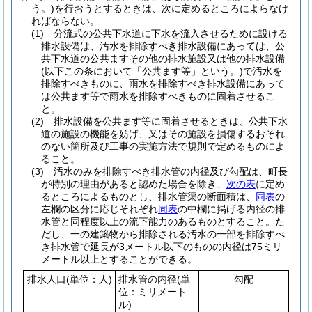
う。)
を行おうとするときは、次に定めるところによらなけ
ればならない。
(1)
分流式の公共下水道に下水を流入させるために設ける
排水設備は、汚水を排除すべき排水設備にあっては、公
共下水道の公共ますその他の排水施設又は他の排水設備
(以下この条において「公共ます等」という。)
で汚水を
排除すべきものに、雨水を排除すべき排水設備にあって
は公共ます等で雨水を排除すべきものに固着させるこ
と。
(2)
排水設備を公共ます等に固着させるときは、公共下水
道の施設の機能を妨げ、又はその施設を損傷するおそれ
のない箇所及び工事の実施方法で規則で定めるものによ
ること。
(3)
汚水のみを排除すべき排水管の内径及び勾配は、町長
が特別の理由があると認めた場合を除き、
次の表
に定め
るところによるものとし、排水管渠の断面積は、
同表
の
左欄の区分に応じそれぞれ
同表
の中欄に掲げる内径の排
水管と同程度以上の流下能力のあるものとすること。
た
だし、一の建築物から排除される汚水の一部を排除すべ
き排水管で延長が3メートル以下のものの内径は75ミリ
メートル以上とすることができる。
排水人口
(単位：人)
排水管の内径
(単
勾配
位：ミリメート
ル)