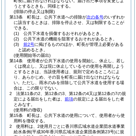
町長に届け出なければならない。
届け出た事項を変更しよ
うとするときも、同様とする。
(排除の停止又は制限)
第13条
町長は、公共下水道への排除が
次の各号
のいずれか
に該当するときは、排除を停止させ、又は制限することが
できる。
(1)
公共下水道を損傷するおそれがあるとき。
(2)
公共下水道の機能を阻害するおそれがあるとき。
(3)
前2号
に掲げるもののほか、町長が管理上必要がある
と認めるとき。
(使用開始等の届出)
第14条
使用者が公共下水道の使用を開始し、休止し、若し
くは廃止し、又は現に休止しているその使用を再開しよう
とするときは、当該使用者は、規則で定めるところによ
り、あらかじめ、その旨を町長に届け出なければならな
い。
ただし、雨水のみを排除して公共下水道を使用する場
合は、この限りでない。
2
法第11条の2、第12条の3、第12条の4又は第12条の7の規
定による届出をした者は、
前項
の規定による届出をした者
とみなす。
(使用料の徴収)
第15条
町長は、公共下水道の使用について、使用者から使
用料を徴収する。
2
使用料は、2使用月ごとに香川県広域水道企業団水道事業
給水条例
(平成30年香川県広域水道企業団条例第23号)
に規