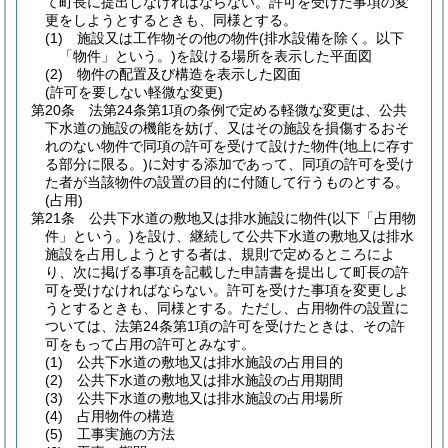
て町長に提出しなければならない。
許可を受けた事項の変
更をしようとするときも、同様とする。
(1)
施設又は工作物その他の物件
(排水設備を除く。以下
「物件」という。)
を設ける場所を表示した平面図
(2)
物件の配置及び構造を表示した図面
(許可を要しない軽微な変更)
第20条
法第24条第1項の条例で定める軽微な変更は、公共
下水道の施設の機能を妨げ、又はその施設を損傷するおそ
れのない物件で同項の許可を受けて設けた物件
(地上に存す
る部分に限る。)
に対する添加であって、同項の許可を受け
た者が当該物件の設置の目的に付随して行うものとする。
(占用)
第21条
公共下水道の敷地又は排水施設に物件
(以下「占用物
件」という。)
を設け、継続して公共下水道の敷地又は排水
施設を占用しようとする者は、規則で定めるところによ
り、次に掲げる事項を記載した申請書を提出して町長の許
可を受けなければならない。
許可を受けた事項を変更しよ
うとするときも、同様とする。
ただし、占用物件の設置に
ついては、法第24条第1項の許可を受けたときは、その許
可をもって占用の許可とみなす。
(1)
公共下水道の敷地又は排水施設の占用目的
(2)
公共下水道の敷地又は排水施設の占用期間
(3)
公共下水道の敷地又は排水施設の占用場所
(4)
占用物件の構造
(5)
工事実施の方法