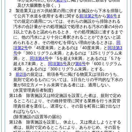
準が定められたもの
(
第5号
に掲げる項目に類似する項目
及び大腸菌数を除く。)
2
製造業又はガス供給業の用に供する施設から下水を排除し
て公共下水道を使用する者に関する
前項第2号
から
第6号
ま
での規定の適用については、それらの施設から排除される
汚水の合計量がその処理施設で処理される汚水の量の4分の
1以上であると認められるとき、その処理施設に達するまで
に、他の汚水により十分に希釈されることができないと認
められるとき、その他やむを得ない理由があるときは、
同
項第2号
中「45度未満」とあるのは「40度未満」と
同項第3
号
中「380ミリグラム未満」とあるのは「125ミリグラム未
満」と、
同項第4号
中「5を超え9未満」とあるのは「5.7を
超え8.7未満」と、
同項第5号
及び
第6号
中「600ミリグラム
未満」とあるのは「300ミリグラム未満」とする。
3
前2項
の規定は、前項各号に掲げる物質又は項目のうち、
規則で定めるものについては、1日当たりの平均的な下水の
量が50立方メートル未満である者には、適用しない。
(水質管理責任者制度)
第11条
除害施設又は特定施設を設置した者は、規則で定め
るところにより、その維持管理に関する業務を行う水質管
理責任者を選任し、遅滞なく、その旨を町長に届け出なけ
ればならない。
(除害施設の設置等の届出)
第12条
除害施設を設置し、休止し、又は廃止しようとする
者は、規則で定めるところにより、あらかじめ、その旨を