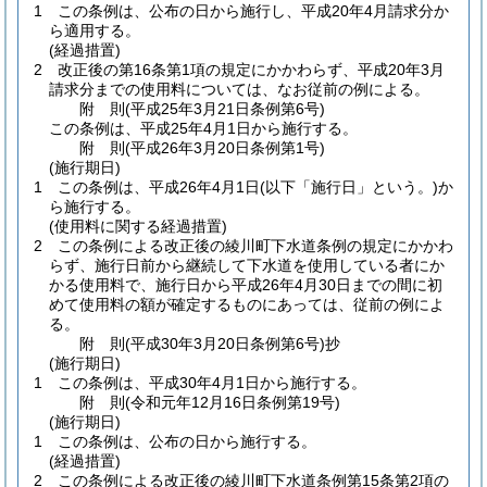
1
この条例は、公布の日から施行し、平成20年4月請求分か
ら適用する。
(経過措置)
2
改正後の第16条第1項の規定にかかわらず、平成20年3月
請求分までの使用料については、なお従前の例による。
附
則
(平成25年3月21日
条例第6号)
この条例は、平成25年4月1日から施行する。
附
則
(平成26年3月20日
条例第1号)
(施行期日)
1
この条例は、平成26年4月1日
(以下「施行日」という。)
か
ら施行する。
(使用料に関する経過措置)
2
この条例による改正後の綾川町下水道条例の規定にかかわ
らず、施行日前から継続して下水道を使用している者にか
かる使用料で、施行日から平成26年4月30日までの間に初
めて使用料の額が確定するものにあっては、従前の例によ
る。
附
則
(平成30年3月20日
条例第6号)
抄
(施行期日)
1
この条例は、平成30年4月1日から施行する。
附
則
(令和元年12月16日
条例第19号)
(施行期日)
1
この条例は、公布の日から施行する。
(経過措置)
2
この条例による改正後の綾川町下水道条例第15条第2項の