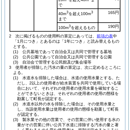
で
3
3
165円
40m
を超え100m
まで
3
190円
100m
を超えるもの
2
次に掲げるものの使用料の算定にあっては、
前項の表
中
「1月につき」とあるのは「1年につき」と読み替えるもの
とする。
(1)
公共墓地であって自治会又は共同で管理する墓地
(2)
公共公園であって自治会又は共同で管理する公園
(3)
自治会で管理する公民館及び集会場等
3
使用者が排除した汚水の量の算定は、次に定めるところに
よる。
(1)
水道水を排除した場合は、水道の使用水量とする。
た
だし、2以上の使用者が給水装置を共同で使用している場
合において、それぞれの使用者の使用水量を確知するこ
とができないときは、それぞれの使用者の使用の態様を
勘案して町長が認定する。
(2)
水道水以外の水を排除した場合は、その使用水量と
し、当該使用水量は使用者の使用の態様を勘案して町長
が認定する。
(3)
製氷業その他の営業で、その営業に伴い使用する水の
量がその営業に伴い公共下水道に排除する汚水の量と著