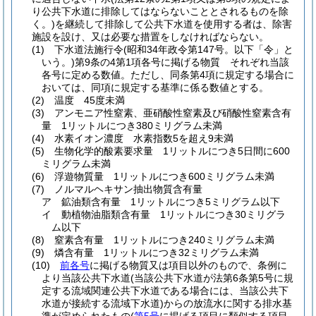
り公共下水道に排除してはならないこととされるものを除
く。)
を継続して排除して公共下水道を使用する者は、除害
施設を設け、又は必要な措置をしなければならない。
(1)
下水道法施行令
(昭和34年政令第147号。以下「令」と
いう。)
第9条の4第1項各号に掲げる物質 それぞれ当該
各号に定める数値。
ただし、同条第4項に規定する場合に
おいては、同項に規定する基準に係る数値とする。
(2)
温度 45度未満
(3)
アンモニア性窒素、亜硝酸性窒素及び硝酸性窒素含有
量 1リットルにつき380ミリグラム未満
(4)
水素イオン濃度 水素指数5を超え9未満
(5)
生物化学的酸素要求量 1リットルにつき5日間に600
ミリグラム未満
(6)
浮遊物質量 1リットルにつき600ミリグラム未満
(7)
ノルマルヘキサン抽出物質含有量
ア
鉱油類含有量 1リットルにつき5ミリグラム以下
イ
動植物油脂類含有量 1リットルにつき30ミリグラ
ム以下
(8)
窒素含有量 1リットルにつき240ミリグラム未満
(9)
燐含有量 1リットルにつき32ミリグラム未満
(10)
前各号
に掲げる物質又は項目以外のもので、条例に
より当該公共下水道
(当該公共下水道が法第6条第5号に規
定する流域関連公共下水道である場合には、当該公共下
水道が接続する流域下水道)
からの放流水に関する排水基