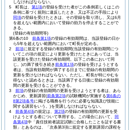
しなければならない。
5
町長は、
第1項
の登録を受けた者がこの条例若しくはこの
条例に基づく規則に違反したとき、又は不正の手段により
同項
の登録を受けたときは、その登録を取り消し、又は6月
を超えない範囲内において登録の効力を停止することがで
きる。
(登録の有効期間等)
第6条の10
前条第1項
の登録の有効期間は、当該登録の日か
ら5年を超えない範囲内において町長が定める。
2
前項
に規定する登録の有効期間
(当該登録の有効期間につ
いてこの項の規定により更新を受けたときにあっては、当
該更新を受けた登録の有効期間。以下この条において同
じ。)
の満了後引き続き
前条第1項
の登録を受けようとする
者は、当該有効期間が満了する日までに登録の有効期間の
更新を受けなければならない。
ただし、町長が特にやむを
得ないと認めるときは、当該満了する日後に登録の有効期
間の更新を受けることができる。
3
前項
の登録の有効期間の更新を受けようとする者は、あら
かじめ、更新講習
(
前条第2項
の試験機関が実施する
第6条の
8第2項各号
に掲げる職務を行うのに必要な知識及び技能に
関する講習をいう。)
を受講しなければならない。
4
前条第4項
の規定は、
第2項
の登録の有効期間の更新を受
けようとする者について準用する。
この場合において、
同
条第4項
中「責任技術者認定試験に合格したことを証する書
類」とあるのは、「次条第3項に規定する更新講習の課程を