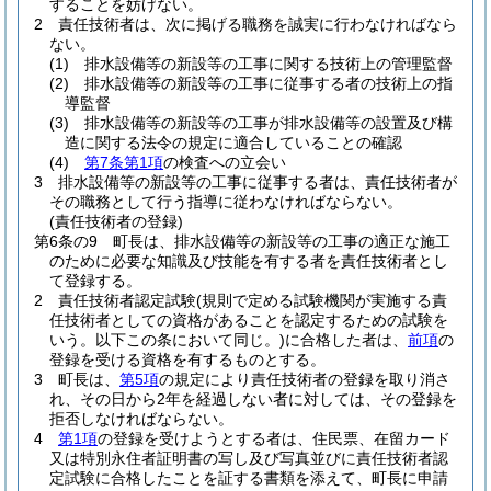
することを妨げない。
2
責任技術者は、次に掲げる職務を誠実に行わなければなら
ない。
(1)
排水設備等の新設等の工事に関する技術上の管理監督
(2)
排水設備等の新設等の工事に従事する者の技術上の指
導監督
(3)
排水設備等の新設等の工事が排水設備等の設置及び構
造に関する法令の規定に適合していることの確認
(4)
第7条第1項
の検査への立会い
3
排水設備等の新設等の工事に従事する者は、責任技術者が
その職務として行う指導に従わなければならない。
(責任技術者の登録)
第6条の9
町長は、排水設備等の新設等の工事の適正な施工
のために必要な知識及び技能を有する者を責任技術者とし
て登録する。
2
責任技術者認定試験
(規則で定める試験機関が実施する責
任技術者としての資格があることを認定するための試験を
いう。以下この条において同じ。)
に合格した者は、
前項
の
登録を受ける資格を有するものとする。
3
町長は、
第5項
の規定により責任技術者の登録を取り消さ
れ、その日から2年を経過しない者に対しては、その登録を
拒否しなければならない。
4
第1項
の登録を受けようとする者は、住民票、在留カード
又は特別永住者証明書の写し及び写真並びに責任技術者認
定試験に合格したことを証する書類を添えて、町長に申請