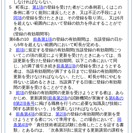
しなければならない。
5
町長は、
第1項
の登録を受けた者がこの条例若しくはこの
条例に基づく規則に違反したとき、又は不正の手段により
同項
の登録を受けたときは、その登録を取り消し、又は6月
を超えない範囲内において登録の効力を停止することがで
きる。
(登録の有効期間等)
第6条の10
前条第1項
の登録の有効期間は、当該登録の日か
ら5年を超えない範囲内において町長が定める。
2
前項
に規定する登録の有効期間
(当該登録の有効期間につ
いてこの項の規定により更新を受けたときにあっては、当
該更新を受けた登録の有効期間。以下この条において同
じ。)
の満了後引き続き
前条第1項
の登録を受けようとする
者は、当該有効期間が満了する日までに登録の有効期間の
更新を受けなければならない。
ただし、町長が特にやむを
得ないと認めるときは、当該満了する日後に登録の有効期
間の更新を受けることができる。
3
前項
の登録の有効期間の更新を受けようとする者は、あら
かじめ、更新講習
(
前条第2項
の試験機関が実施する
第6条の
8第2項各号
に掲げる職務を行うのに必要な知識及び技能に
関する講習をいう。)
を受講しなければならない。
4
前条第4項
の規定は、
第2項
の登録の有効期間の更新を受
けようとする者について準用する。
この場合において、
同
条第4項
中「責任技術者認定試験に合格したことを証する書
類」とあるのは、「次条第3項に規定する更新講習の課程を