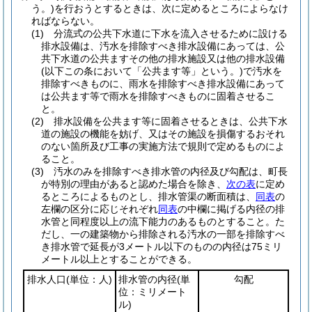
う。)
を行おうとするときは、次に定めるところによらなけ
ればならない。
(1)
分流式の公共下水道に下水を流入させるために設ける
排水設備は、汚水を排除すべき排水設備にあっては、公
共下水道の公共ますその他の排水施設又は他の排水設備
(以下この条において「公共ます等」という。)
で汚水を
排除すべきものに、雨水を排除すべき排水設備にあって
は公共ます等で雨水を排除すべきものに固着させるこ
と。
(2)
排水設備を公共ます等に固着させるときは、公共下水
道の施設の機能を妨げ、又はその施設を損傷するおそれ
のない箇所及び工事の実施方法で規則で定めるものによ
ること。
(3)
汚水のみを排除すべき排水管の内径及び勾配は、町長
が特別の理由があると認めた場合を除き、
次の表
に定め
るところによるものとし、排水管渠の断面積は、
同表
の
左欄の区分に応じそれぞれ
同表
の中欄に掲げる内径の排
水管と同程度以上の流下能力のあるものとすること。
た
だし、一の建築物から排除される汚水の一部を排除すべ
き排水管で延長が3メートル以下のものの内径は75ミリ
メートル以上とすることができる。
排水人口
(単位：人)
排水管の内径
(単
勾配
位：ミリメート
ル)