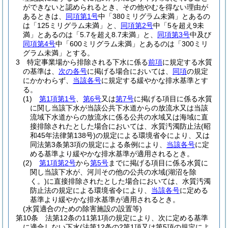
ができないと認められるとき、その他やむを得ない理由が
あるときは、
同項第1号
中「380ミリグラム未満」とあるの
は「125ミリグラム未満」と、
同項第2号
中「5を超え9未
満」とあるのは「5.7を超え8.7未満」と、
同項第3号
中及び
同項第4号
中「600ミリグラム未満」とあるのは「300ミリ
グラム未満」とする。
3
特定事業場から排除される下水に係る
前項
に規定する水質
の基準は、
次の各号
に掲げる場合においては、
同項
の規定
にかかわらず、
当該各号
に規定する緩やかな排水基準とす
る。
(1)
第1項第1号
、
第6号
又は
第7号
に掲げる項目に係る水質
に関し当該下水が当該公共下水道からの放流水又は当該
流域下水道からの放流水に係る公共の水域又は海域に直
接排除されたとした場合においては、水質汚濁防止法
(昭
和45年法律第138号)
の規定による環境省令により、又は
同法第3条第3項の規定による条例により、
当該各号
に定
める基準より緩やかな排水基準が適用されるとき。
(2)
第1項第2号
から
第5号
までに掲げる項目に係る水質に
関し当該下水が、河川その他の公共の水域
(湖沼を除
く。)
に直接排除されたとした場合においては、水質汚濁
防止法の規定による環境省令により、
当該各号
に定める
基準より緩やかな排水基準が適用されるとき。
(水質適合のための除害施設の設置等)
第10条
法第12条の11第1項の規定により、次に定める基準
に適合しない下水
(法第12条の2第1項又は第5項の規定によ