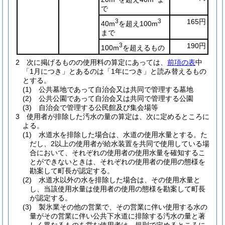
で
3
3
165円
40m
を超え100m
まで
3
190円
100m
を超えるもの
2
次に掲げるものの使用料の算定にあっては、
前項の表
中
「1月につき」とあるのは「1年につき」と読み替えるもの
とする。
(1)
公共墓地であって自治会又は共同で管理する墓地
(2)
公共公園であって自治会又は共同で管理する公園
(3)
自治会で管理する公民館及び集会場等
3
使用者が排除した汚水の量の算定は、次に定めるところに
よる。
(1)
水道水を排除した場合は、水道の使用水量とする。
た
だし、2以上の使用者が給水装置を共同で使用している場
合において、それぞれの使用者の使用水量を確知するこ
とができないときは、それぞれの使用者の使用の態様を
勘案して町長が認定する。
(2)
水道水以外の水を排除した場合は、その使用水量と
し、当該使用水量は使用者の使用の態様を勘案して町長
が認定する。
(3)
製氷業その他の営業で、その営業に伴い使用する水の
量がその営業に伴い公共下水道に排除する汚水の量と著