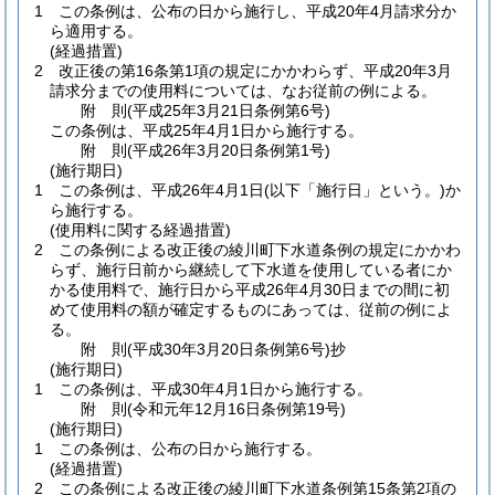
1
この条例は、公布の日から施行し、平成20年4月請求分か
ら適用する。
(経過措置)
2
改正後の第16条第1項の規定にかかわらず、平成20年3月
請求分までの使用料については、なお従前の例による。
附
則
(平成25年3月21日
条例第6号)
この条例は、平成25年4月1日から施行する。
附
則
(平成26年3月20日
条例第1号)
(施行期日)
1
この条例は、平成26年4月1日
(以下「施行日」という。)
か
ら施行する。
(使用料に関する経過措置)
2
この条例による改正後の綾川町下水道条例の規定にかかわ
らず、施行日前から継続して下水道を使用している者にか
かる使用料で、施行日から平成26年4月30日までの間に初
めて使用料の額が確定するものにあっては、従前の例によ
る。
附
則
(平成30年3月20日
条例第6号)
抄
(施行期日)
1
この条例は、平成30年4月1日から施行する。
附
則
(令和元年12月16日
条例第19号)
(施行期日)
1
この条例は、公布の日から施行する。
(経過措置)
2
この条例による改正後の綾川町下水道条例第15条第2項の