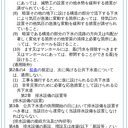
にあっては、減勢工の設置その他水勢を緩和する措置が
講ぜられていること。
(8)
暗渠その他の地下に設ける構造の部分で流下する下水
により気圧が急激に変動する箇所にあっては、排気口の
設置その他気圧の急激な変動を緩和する措置が講ぜられ
ていること。
(9)
暗渠である構造の部分の下水の流路の方向又は勾配が
著しく変化する箇所その他管渠の清掃上必要な箇所にあ
っては、マンホールを設けること。
(10)
ます又はマンホールには、蓋
(汚水を排除すべきます
又はマンホールにあっては、密閉することができる蓋)
を
設けること。
(適用除外)
第2条の4
前条
の規定は、次に掲げる公共下水道について
は、適用しない。
(1)
工事を施行するために仮に設けられる公共下水道
(2)
非常災害のために必要な応急措置として設けられる公
共下水道
第2章
排水設備の設置等
(排水設備の設置)
第3条
公共下水道の供用開始の日において排水設備を設置す
べき者は、当該日から遅滞なく当該排水設備を設置しなけ
ればならない。
(排水設備の接続方法及び内径等)
第4条
排水設備の新設、増設又は改築
(以下「新設等」とい