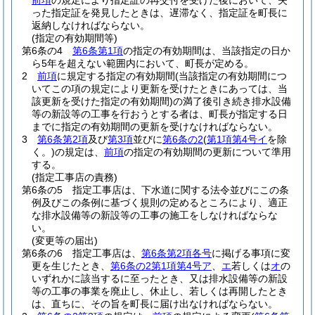
前項
の規定により指定証の再交付を受けた後において、失
った指定証を発見したときは、遅滞なく、指定証を町長に
返納しなければならない。
(指定の有効期間等)
第6条の4
第6条第1項
の指定の有効期間は、当該指定の日か
ら5年を超えない範囲内において、町長が定める。
2
前項
に規定する指定の有効期間
(当該指定の有効期間につ
いてこの項の規定により更新を受けたときにあっては、当
該更新を受けた指定の有効期間)
の満了後引き続き排水設備
等の新設等の工事を行おうとする者は、町長が指定する日
までに指定の有効期間の更新を受けなければならない。
3
第6条第2項
及び
第3項
並びに
第6条の2
(
第1項第4号イ
を除
く。)
の規定は、
前項
の指定の有効期間の更新について準用
する。
(指定工事店の責務)
第6条の5
指定工事店は、下水道に関する法令並びにこの条
例及びこの条例に基づく規則の定めるところにより、適正
な排水設備等の新設等の工事の施工をしなければならな
い。
(変更等の届出)
第6条の6
指定工事店は、
第6条第2項各号
に掲げる事項に変
更を生じたとき、
第6条の2第1項第4号ア
、
エ
若しくは
オ
の
いずれかに該当するに至ったとき、又は排水設備等の新設
等の工事の事業を廃止し、休止し、若しくは再開したとき
は、直ちに、その旨を町長に届け出なければならない。