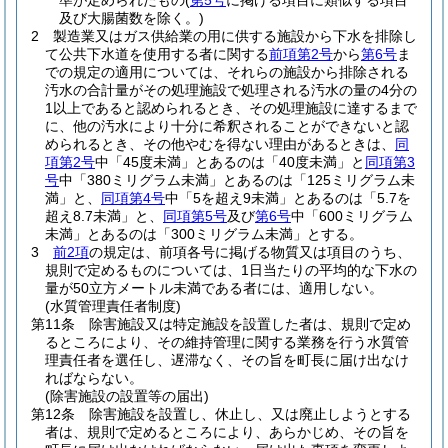
準が定められたもの
(
第5号
に掲げる項目に類似する項目
及び大腸菌数を除く。)
2
製造業又はガス供給業の用に供する施設から下水を排除し
て公共下水道を使用する者に関する
前項第2号
から
第6号
ま
での規定の適用については、それらの施設から排除される
汚水の合計量がその処理施設で処理される汚水の量の4分の
1以上であると認められるとき、その処理施設に達するまで
に、他の汚水により十分に希釈されることができないと認
められるとき、その他やむを得ない理由があるときは、
同
項第2号
中「45度未満」とあるのは「40度未満」と
同項第3
号
中「380ミリグラム未満」とあるのは「125ミリグラム未
満」と、
同項第4号
中「5を超え9未満」とあるのは「5.7を
超え8.7未満」と、
同項第5号
及び
第6号
中「600ミリグラム
未満」とあるのは「300ミリグラム未満」とする。
3
前2項
の規定は、前項各号に掲げる物質又は項目のうち、
規則で定めるものについては、1日当たりの平均的な下水の
量が50立方メートル未満である者には、適用しない。
(水質管理責任者制度)
第11条
除害施設又は特定施設を設置した者は、規則で定め
るところにより、その維持管理に関する業務を行う水質管
理責任者を選任し、遅滞なく、その旨を町長に届け出なけ
ればならない。
(除害施設の設置等の届出)
第12条
除害施設を設置し、休止し、又は廃止しようとする
者は、規則で定めるところにより、あらかじめ、その旨を