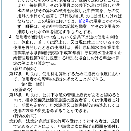
しく異なるものを営む使用者は、規則で定めるところに
より、毎使用月、その使用月に公共下水道に排除した汚
水の量及びその算出の根拠を記載した申告書を、その使
用月の末日から起算して7日以内に町長に提出しなければ
ならない。
この場合においては、
前2号
の規定にかかわら
ず、町長は、その申告書の記載を勘案してその使用者の
排除した汚水の量を認定するものとする。
4
使用者が使用月の中途において公共下水道の使用を開始
し、休止し、若しくは廃止し、又は現に休止しているその
使用を再開したときの使用料は、香川県広域水道企業団水
道事業給水条例施行規程
(平成30年香川県広域水道企業団企
業管理規程第9号)
に規定する特別な場合における料金の算
定の例により算定する。
(資料の提出)
第17条
町長は、使用料を算出するために必要な限度におい
て、使用者から資料の提出を求めることができる。
第4章
雑則
(改善命令)
第18条
町長は、公共下水道の管理上必要があると認めると
きは、排水設備又は除害施設の設置者若しくは使用者に対
し、期限を定めて、排水設備又は除害施設の構造若しくは
使用の方法の変更を命ずることができる。
(行為の許可)
第19条
法第24条第1項の許可を受けようとする者は、規則
で定めるところにより、申請書に次に掲げる図面を添付し