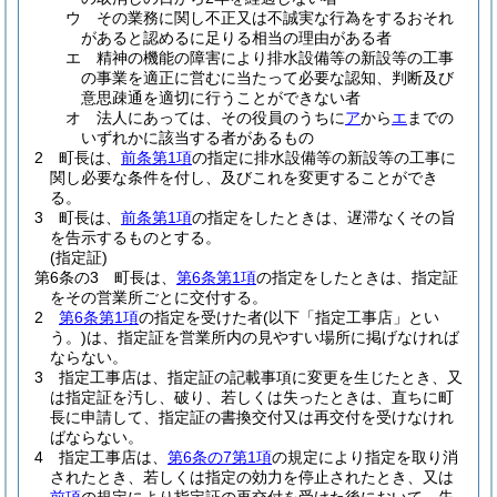
ウ
その業務に関し不正又は不誠実な行為をするおそれ
があると認めるに足りる相当の理由がある者
エ
精神の機能の障害により排水設備等の新設等の工事
の事業を適正に営むに当たって必要な認知、判断及び
意思疎通を適切に行うことができない者
オ
法人にあっては、その役員のうちに
ア
から
エ
までの
いずれかに該当する者があるもの
2
町長は、
前条第1項
の指定に排水設備等の新設等の工事に
関し必要な条件を付し、及びこれを変更することができ
る。
3
町長は、
前条第1項
の指定をしたときは、遅滞なくその旨
を告示するものとする。
(指定証)
第6条の3
町長は、
第6条第1項
の指定をしたときは、指定証
をその営業所ごとに交付する。
2
第6条第1項
の指定を受けた者
(以下「指定工事店」とい
う。)
は、指定証を営業所内の見やすい場所に掲げなければ
ならない。
3
指定工事店は、指定証の記載事項に変更を生じたとき、又
は指定証を汚し、破り、若しくは失ったときは、直ちに町
長に申請して、指定証の書換交付又は再交付を受けなけれ
ばならない。
4
指定工事店は、
第6条の7第1項
の規定により指定を取り消
されたとき、若しくは指定の効力を停止されたとき、又は