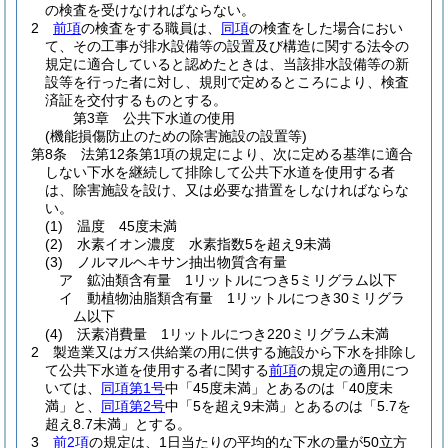
の検査を受けなければならない。
2
前項
の検査をする職員は、
同項
の検査をした場合におい
て、その工事が排水設備等の設置及び構造に関する法令の
規定に適合していると認めたときは、当該排水設備等の新
設等を行った者に対し、規則で定めるところにより、検査
済証を交付するものとする。
第3章
公共下水道の使用
(機能損傷防止のための除害施設の設置等)
第8条
法第12条第1項の規定により、次に定める基準に適合
しない下水を継続して排除して公共下水道を使用する者
は、除害施設を設け、又は必要な措置をしなければならな
い。
(1)
温度 45度未満
(2)
水素イオン濃度 水素指数5を超え9未満
(3)
ノルマルヘキサン抽出物質含有量
ア
鉱油類含有量 1リットルにつき5ミリグラム以下
イ
動植物油脂類含有量 1リットルにつき30ミリグラ
ム以下
(4)
沃素消費量 1リットルにつき220ミリグラム未満
2
製造業又はガス供給業の用に供する施設から下水を排除し
て公共下水道を使用する者に関する
前項
の規定の適用につ
いては、
同項第1号
中「45度未満」とあるのは「40度未
満」と、
同項第2号
中「5を超え9未満」とあるのは「5.7を
超え8.7未満」とする。
3
前2項
の規定は、1日当たりの平均的な下水の量が50立方