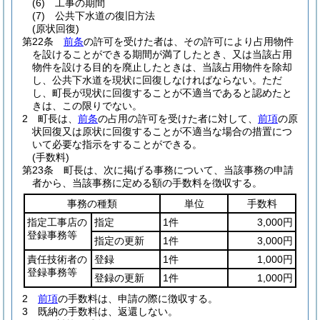
(6)
工事の期間
(7)
公共下水道の復旧方法
(原状回復)
第22条
前条
の許可を受けた者は、その許可により占用物件
を設けることができる期間が満了したとき、又は当該占用
物件を設ける目的を廃止したときは、当該占用物件を除却
し、公共下水道を現状に回復しなければならない。
ただ
し、町長が現状に回復することが不適当であると認めたと
きは、この限りでない。
2
町長は、
前条
の占用の許可を受けた者に対して、
前項
の原
状回復又は原状に回復することが不適当な場合の措置につ
いて必要な指示をすることができる。
(手数料)
第23条
町長は、次に掲げる事務について、当該事務の申請
者から、当該事務に定める額の手数料を徴収する。
事務の種類
単位
手数料
指定工事店の
指定
1件
3,000円
登録事務等
指定の更新
1件
3,000円
責任技術者の
登録
1件
1,000円
登録事務等
登録の更新
1件
1,000円
2
前項
の手数料は、申請の際に徴収する。
3
既納の手数料は、返還しない。