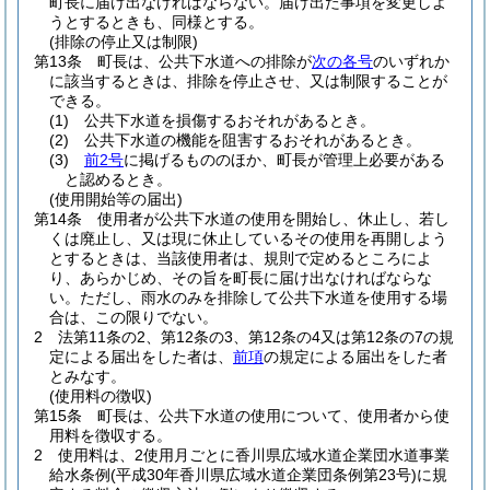
町長に届け出なければならない。
届け出た事項を変更しよ
うとするときも、同様とする。
(排除の停止又は制限)
第13条
町長は、公共下水道への排除が
次の各号
のいずれか
に該当するときは、排除を停止させ、又は制限することが
できる。
(1)
公共下水道を損傷するおそれがあるとき。
(2)
公共下水道の機能を阻害するおそれがあるとき。
(3)
前2号
に掲げるもののほか、町長が管理上必要がある
と認めるとき。
(使用開始等の届出)
第14条
使用者が公共下水道の使用を開始し、休止し、若し
くは廃止し、又は現に休止しているその使用を再開しよう
とするときは、当該使用者は、規則で定めるところによ
り、あらかじめ、その旨を町長に届け出なければならな
い。
ただし、雨水のみを排除して公共下水道を使用する場
合は、この限りでない。
2
法第11条の2、第12条の3、第12条の4又は第12条の7の規
定による届出をした者は、
前項
の規定による届出をした者
とみなす。
(使用料の徴収)
第15条
町長は、公共下水道の使用について、使用者から使
用料を徴収する。
2
使用料は、2使用月ごとに香川県広域水道企業団水道事業
給水条例
(平成30年香川県広域水道企業団条例第23号)
に規