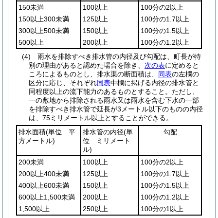
150未満
100以上
100分の2以上
150以上300未満
125以上
100分の1.7以上
300以上500未満
150以上
100分の1.5以上
500以上
200以上
100分の1.2以上
(4)
雨水を排除すべき排水管の内径及び勾配は、町長が特
別の理由があると認めた場合を除き、
次の表
に定めると
ころによるものとし、排水渠の断面積は、
同表
の左欄の
区分に応じ、それぞれ
同表
中欄に掲げる内径の排水管と
同程度以上の流下能力のあるものとすること。
ただし、
一の敷地から排除される雨水又は雨水を含む下水の一部
を排除すべき排水管で延長が3メートル以下のものの内径
は、75ミリメートル以上とすることができる。
排水面積
(単位 平
排水管の内径
(単
勾配
方メートル)
位 ミリメート
ル)
200未満
100以上
100分の2以上
200以上400未満
125以上
100分の1.7以上
400以上600未満
150以上
100分の1.5以上
600以上1,500未満
200以上
100分の1.2以上
1,500以上
250以上
100分の1以上