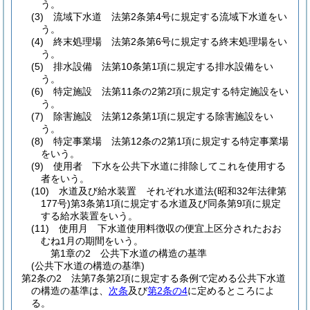
う。
(3)
流域下水道 法第2条第4号に規定する流域下水道をい
う。
(4)
終末処理場 法第2条第6号に規定する終末処理場をい
う。
(5)
排水設備 法第10条第1項に規定する排水設備をい
う。
(6)
特定施設 法第11条の2第2項に規定する特定施設をい
う。
(7)
除害施設 法第12条第1項に規定する除害施設をい
う。
(8)
特定事業場 法第12条の2第1項に規定する特定事業場
をいう。
(9)
使用者 下水を公共下水道に排除してこれを使用する
者をいう。
(10)
水道及び給水装置 それぞれ水道法
(昭和32年法律第
177号)
第3条第1項に規定する水道及び同条第9項に規定
する給水装置をいう。
(11)
使用月 下水道使用料徴収の便宜上区分されたおお
むね1月の期間をいう。
第1章の2
公共下水道の構造の基準
(公共下水道の構造の基準)
第2条の2
法第7条第2項に規定する条例で定める公共下水道
の構造の基準は、
次条
及び
第2条の4
に定めるところによ
る。