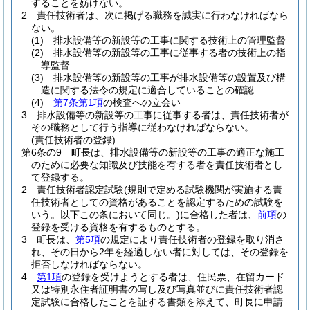
することを妨げない。
2
責任技術者は、次に掲げる職務を誠実に行わなければなら
ない。
(1)
排水設備等の新設等の工事に関する技術上の管理監督
(2)
排水設備等の新設等の工事に従事する者の技術上の指
導監督
(3)
排水設備等の新設等の工事が排水設備等の設置及び構
造に関する法令の規定に適合していることの確認
(4)
第7条第1項
の検査への立会い
3
排水設備等の新設等の工事に従事する者は、責任技術者が
その職務として行う指導に従わなければならない。
(責任技術者の登録)
第6条の9
町長は、排水設備等の新設等の工事の適正な施工
のために必要な知識及び技能を有する者を責任技術者とし
て登録する。
2
責任技術者認定試験
(規則で定める試験機関が実施する責
任技術者としての資格があることを認定するための試験を
いう。以下この条において同じ。)
に合格した者は、
前項
の
登録を受ける資格を有するものとする。
3
町長は、
第5項
の規定により責任技術者の登録を取り消さ
れ、その日から2年を経過しない者に対しては、その登録を
拒否しなければならない。
4
第1項
の登録を受けようとする者は、住民票、在留カード
又は特別永住者証明書の写し及び写真並びに責任技術者認
定試験に合格したことを証する書類を添えて、町長に申請