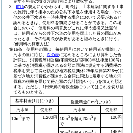
定する料金の徴収方法の例により徴収する。
3
前項
の規定にかかわらず、町長は、土木建築に関する工事
の施行に伴う排水のため公共下水道を使用する場合、その
他の公共下水道を一時使用する場合において必要があると
認めるときは、使用料を前納させることができる。
この場
合において、使用料の精算及びこれに伴う追徴又は還付
は、使用者から公共下水道の使用を廃止した旨の届出があ
ったとき、その他町長が必要があると認めたときに行う。
(使用料の算定方法)
第16条
使用料の額は、毎使用月において使用者が排除した
汚水の量に応じ、
次の表
に定めるところにより算出した合
計額に、消費税等相当額
(消費税法
(昭和63年法律第108号)
に基づき消費税が課される金額に同法に規定する消費税の
税率を乗じて得た額及び地方税法
(昭和25年法律第226号)
に
基づき地方消費税が課される金額に同法に規定する地方消
費税の税率を乗じて得た額の合計額をいう。)
を加えた額と
する。
ただし、1円未満の端数金額についてはこれを切り捨
てるものとする。
基本料金
(1月につき)
3
従量料金
(1m
につき)
汚水量
使用料
汚水量
使用料
3
1,200円
3
3
120円
10m
まで
10m
を超え20m
ま
で
3
3
145円
20m
を超え40m
ま