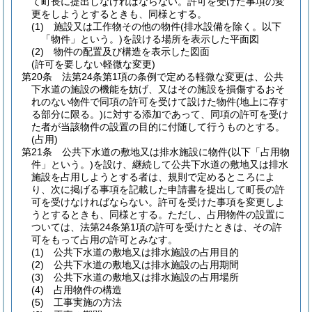
て町長に提出しなければならない。
許可を受けた事項の変
更をしようとするときも、同様とする。
(1)
施設又は工作物その他の物件
(排水設備を除く。以下
「物件」という。)
を設ける場所を表示した平面図
(2)
物件の配置及び構造を表示した図面
(許可を要しない軽微な変更)
第20条
法第24条第1項の条例で定める軽微な変更は、公共
下水道の施設の機能を妨げ、又はその施設を損傷するおそ
れのない物件で同項の許可を受けて設けた物件
(地上に存す
る部分に限る。)
に対する添加であって、同項の許可を受け
た者が当該物件の設置の目的に付随して行うものとする。
(占用)
第21条
公共下水道の敷地又は排水施設に物件
(以下「占用物
件」という。)
を設け、継続して公共下水道の敷地又は排水
施設を占用しようとする者は、規則で定めるところによ
り、次に掲げる事項を記載した申請書を提出して町長の許
可を受けなければならない。
許可を受けた事項を変更しよ
うとするときも、同様とする。
ただし、占用物件の設置に
ついては、法第24条第1項の許可を受けたときは、その許
可をもって占用の許可とみなす。
(1)
公共下水道の敷地又は排水施設の占用目的
(2)
公共下水道の敷地又は排水施設の占用期間
(3)
公共下水道の敷地又は排水施設の占用場所
(4)
占用物件の構造
(5)
工事実施の方法