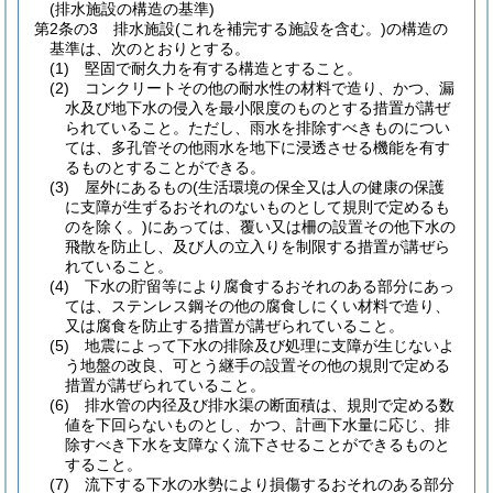
(排水施設の構造の基準)
第2条の3
排水施設
(これを補完する施設を含む。)
の構造の
基準は、次のとおりとする。
(1)
堅固で耐久力を有する構造とすること。
(2)
コンクリートその他の耐水性の材料で造り、かつ、漏
水及び地下水の侵入を最小限度のものとする措置が講ぜ
られていること。
ただし、雨水を排除すべきものについ
ては、多孔管その他雨水を地下に浸透させる機能を有す
るものとすることができる。
(3)
屋外にあるもの
(生活環境の保全又は人の健康の保護
に支障が生ずるおそれのないものとして規則で定めるも
のを除く。)
にあっては、覆い又は柵の設置その他下水の
飛散を防止し、及び人の立入りを制限する措置が講ぜら
れていること。
(4)
下水の貯留等により腐食するおそれのある部分にあっ
ては、ステンレス鋼その他の腐食しにくい材料で造り、
又は腐食を防止する措置が講ぜられていること。
(5)
地震によって下水の排除及び処理に支障が生じないよ
う地盤の改良、可とう継手の設置その他の規則で定める
措置が講ぜられていること。
(6)
排水管の内径及び排水渠の断面積は、規則で定める数
値を下回らないものとし、かつ、計画下水量に応じ、排
除すべき下水を支障なく流下させることができるものと
すること。
(7)
流下する下水の水勢により損傷するおそれのある部分