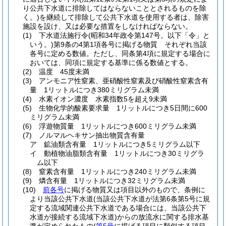
り公共下水道に排除してはならないこととされるものを除
く。)
を継続して排除して公共下水道を使用する者は、除害
施設を設け、又は必要な措置をしなければならない。
(1)
下水道法施行令
(昭和34年政令第147号。以下「令」と
いう。)
第9条の4第1項各号に掲げる物質 それぞれ当該
各号に定める数値。
ただし、同条第4項に規定する場合に
おいては、同項に規定する基準に係る数値とする。
(2)
温度 45度未満
(3)
アンモニア性窒素、亜硝酸性窒素及び硝酸性窒素含有
量 1リットルにつき380ミリグラム未満
(4)
水素イオン濃度 水素指数5を超え9未満
(5)
生物化学的酸素要求量 1リットルにつき5日間に600
ミリグラム未満
(6)
浮遊物質量 1リットルにつき600ミリグラム未満
(7)
ノルマルヘキサン抽出物質含有量
ア
鉱油類含有量 1リットルにつき5ミリグラム以下
イ
動植物油脂類含有量 1リットルにつき30ミリグラ
ム以下
(8)
窒素含有量 1リットルにつき240ミリグラム未満
(9)
燐含有量 1リットルにつき32ミリグラム未満
(10)
前各号
に掲げる物質又は項目以外のもので、条例に
より当該公共下水道
(当該公共下水道が法第6条第5号に規
定する流域関連公共下水道である場合には、当該公共下
水道が接続する流域下水道)
からの放流水に関する排水基