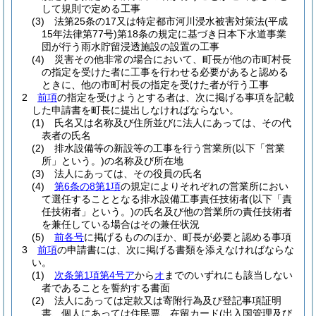
して規則で定める工事
(3)
法第25条の17又は特定都市河川浸水被害対策法
(平成
15年法律第77号)
第18条の規定に基づき日本下水道事業
団が行う雨水貯留浸透施設の設置の工事
(4)
災害その他非常の場合において、町長が他の市町村長
の指定を受けた者に工事を行わせる必要があると認める
ときに、他の市町村長の指定を受けた者が行う工事
2
前項
の指定を受けようとする者は、次に掲げる事項を記載
した申請書を町長に提出しなければならない。
(1)
氏名又は名称及び住所並びに法人にあっては、その代
表者の氏名
(2)
排水設備等の新設等の工事を行う営業所
(以下「営業
所」という。)
の名称及び所在地
(3)
法人にあっては、その役員の氏名
(4)
第6条の8第1項
の規定によりそれぞれの営業所におい
て選任することとなる排水設備工事責任技術者
(以下「責
任技術者」という。)
の氏名及び他の営業所の責任技術者
を兼任している場合はその兼任状況
(5)
前各号
に掲げるもののほか、町長が必要と認める事項
3
前項
の申請書には、次に掲げる書類を添えなければならな
い。
(1)
次条第1項第4号ア
から
オ
までのいずれにも該当しない
者であることを誓約する書面
(2)
法人にあっては定款又は寄附行為及び登記事項証明
書、個人にあっては住民票、在留カード
(出入国管理及び