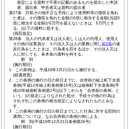
規定による資料で不実の記載のあるものを提出した申請
者、届出者、申告者又は資料の提出者
第27条
詐欺その他不正な手段により使用料等の徴収を免れ
た者は、その徴収を免れた金額の5倍に相当する金額
(当該5
倍に相当する金額が5万円を超えないときは、5万円とす
る。)
以下の過料に処する。
(両罰規定)
第28条
法人の代表者又は法人若しくは人の代理人、使用人
その他の従業員が、その法人又は人の業務に関し
前2条
の違
反行為をしたときは、行為者を罰するほか、その法人又は
人に対しても、各本条の過料を科する。
附
則
(施行期日)
1
この条例は、平成18年3月21日から施行する。
(経過措置)
2
この条例の施行の日の前日までに、合併前の綾上町下水道
条例
(平成11年綾上町条例第15号)
又は綾南町下水道条例
(平
成10年綾南町条例第2号)
(以下これらを「合併前の条例」と
いう。)
の規定によりなされた処分、手続その他の行為は、
それぞれこの条例の相当規定によりなされたものとみな
す。
3
この条例の施行の日の前日までにした行為に対する罰則の
適用については、なお合併前の条例の例による。
附
則
(平成19年12月21日
条例第26号)
(施行期日)