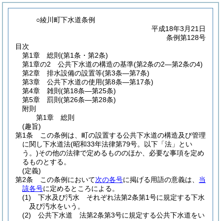
○綾川町下水道条例
平成18年3月21日
条例第128号
目次
第1章
総則
(第1条・第2条)
第1章の2
公共下水道の構造の基準
(第2条の2―第2条の4)
第2章
排水設備の設置等
(第3条―第7条)
第3章
公共下水道の使用
(第8条―第17条)
第4章
雑則
(第18条―第25条)
第5章
罰則
(第26条―第28条)
附則
第1章
総則
(趣旨)
第1条
この条例は、町の設置する公共下水道の構造及び管理
に関し下水道法
(昭和33年法律第79号。以下「法」とい
う。)
その他の法律で定めるもののほか、必要な事項を定め
るものとする。
(定義)
第2条
この条例において
次の各号
に掲げる用語の意義は、
当
該各号
に定めるところによる。
(1)
下水及び汚水 それぞれ法第2条第1号に規定する下水
及び汚水をいう。
(2)
公共下水道 法第2条第3号に規定する公共下水道をい