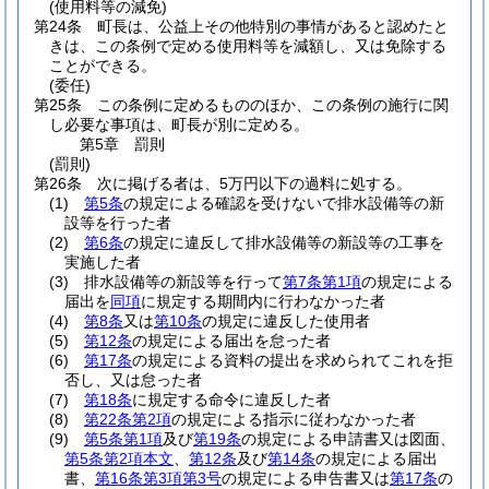
(使用料等の減免)
第24条
町長は、公益上その他特別の事情があると認めたと
きは、この条例で定める使用料等を減額し、又は免除する
ことができる。
(委任)
第25条
この条例に定めるもののほか、この条例の施行に関
し必要な事項は、町長が別に定める。
第5章
罰則
(罰則)
第26条
次に掲げる者は、5万円以下の過料に処する。
(1)
第5条
の規定による確認を受けないで排水設備等の新
設等を行った者
(2)
第6条
の規定に違反して排水設備等の新設等の工事を
実施した者
(3)
排水設備等の新設等を行って
第7条第1項
の規定による
届出を
同項
に規定する期間内に行わなかった者
(4)
第8条
又は
第10条
の規定に違反した使用者
(5)
第12条
の規定による届出を怠った者
(6)
第17条
の規定による資料の提出を求められてこれを拒
否し、又は怠った者
(7)
第18条
に規定する命令に違反した者
(8)
第22条第2項
の規定による指示に従わなかった者
(9)
第5条第1項
及び
第19条
の規定による申請書又は図面、
第5条第2項本文
、
第12条
及び
第14条
の規定による届出
書、
第16条第3項第3号
の規定による申告書又は
第17条
の