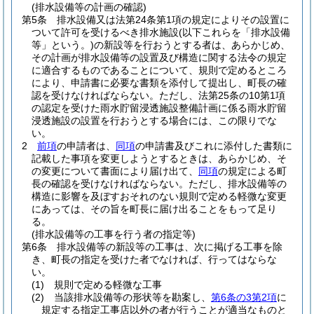
(排水設備等の計画の確認)
第5条
排水設備又は法第24条第1項の規定によりその設置に
ついて許可を受けるべき排水施設
(以下これらを「排水設備
等」という。)
の新設等を行おうとする者は、あらかじめ、
その計画が排水設備等の設置及び構造に関する法令の規定
に適合するものであることについて、規則で定めるところ
により、申請書に必要な書類を添付して提出し、町長の確
認を受けなければならない。
ただし、法第25条の10第1項
の認定を受けた雨水貯留浸透施設整備計画に係る雨水貯留
浸透施設の設置を行おうとする場合には、この限りでな
い。
2
前項
の申請者は、
同項
の申請書及びこれに添付した書類に
記載した事項を変更しようとするときは、あらかじめ、そ
の変更について書面により届け出て、
同項
の規定による町
長の確認を受けなければならない。
ただし、排水設備等の
構造に影響を及ぼすおそれのない規則で定める軽微な変更
にあっては、その旨を町長に届け出ることをもって足り
る。
(排水設備等の工事を行う者の指定等)
第6条
排水設備等の新設等の工事は、次に掲げる工事を除
き、町長の指定を受けた者でなければ、行ってはならな
い。
(1)
規則で定める軽微な工事
(2)
当該排水設備等の形状等を勘案し、
第6条の3第2項
に
規定する指定工事店以外の者が行うことが適当なものと