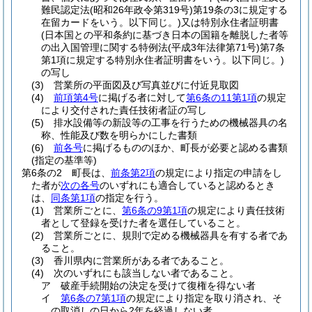
難民認定法
(昭和26年政令第319号)
第19条の3に規定する
在留カードをいう。以下同じ。)
又は特別永住者証明書
(日本国との平和条約に基づき日本の国籍を離脱した者等
の出入国管理に関する特例法
(平成3年法律第71号)
第7条
第1項に規定する特別永住者証明書をいう。以下同じ。)
の写し
(3)
営業所の平面図及び写真並びに付近見取図
(4)
前項第4号
に掲げる者に対して
第6条の11第1項
の規定
により交付された責任技術者証の写し
(5)
排水設備等の新設等の工事を行うための機械器具の名
称、性能及び数を明らかにした書類
(6)
前各号
に掲げるもののほか、町長が必要と認める書類
(指定の基準等)
第6条の2
町長は、
前条第2項
の規定により指定の申請をし
た者が
次の各号
のいずれにも適合していると認めるとき
は、
同条第1項
の指定を行う。
(1)
営業所ごとに、
第6条の9第1項
の規定により責任技術
者として登録を受けた者を選任していること。
(2)
営業所ごとに、規則で定める機械器具を有する者であ
ること。
(3)
香川県内に営業所がある者であること。
(4)
次のいずれにも該当しない者であること。
ア
破産手続開始の決定を受けて復権を得ない者
イ
第6条の7第1項
の規定により指定を取り消され、そ
の取消しの日から2年を経過しない者