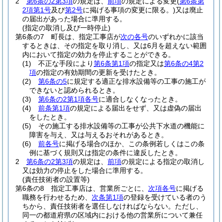
2
第6条の2第3項
の規定は、
前項
の規定による変更
(
第6条第
2項第1号
及び
第2号
に掲げる事項の変更に限る。)
又は廃止
の届出があった場合に準用する。
(指定の取消し及び一時停止)
第6条の7
町長は、指定工事店が
次の各号
のいずれかに該当
するときは、その指定を取り消し、又は6月を超えない範囲
内において指定の効力を停止することができる。
(1)
不正な手段により
第6条第1項
の指定又は
第6条の4第2
項
の指定の有効期間の更新を受けたとき。
(2)
第6条の5
に規定する適正な排水設備等の工事の施工が
できないと認められるとき。
(3)
第6条の2第1項各号
に適合しなくなったとき。
(4)
前条第1項
の規定による届出をせず、又は虚偽の届出
をしたとき。
(5)
その施工する排水設備等の工事が公共下水道の機能に
障害を与え、又は与えるおそれがあるとき。
(6)
前各号
に掲げる場合のほか、この条例若しくはこの条
例に基づく規則又は指定の条件に違反したとき。
2
第6条の2第3項
の規定は、
前項
の規定による指定の取消し
又は効力の停止をした場合に準用する。
(責任技術者の設置等)
第6条の8
指定工事店は、営業所ごとに、
次項各号
に掲げる
職務を行わせるため、
次条第1項
の登録を受けている者のう
ちから、責任技術者を選任しなければならない。
ただし、
同一の都道府県の区域内における他の営業所について兼任