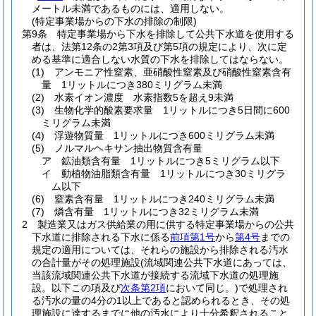
メートル未満であるものには、適用しない。
(特定事業場からの下水の排除の制限)
第9条
特定事業場から下水を排除して公共下水道を使用する
者は、法第12条の2第3項及び第5項の規定により、次に定
める基準に適合しない水質の下水を排除してはならない。
(1)
アンモニア性窒素、亜硝酸性窒素及び硝酸性窒素含有
量 1リットルにつき380ミリグラム未満
(2)
水素イオン濃度 水素指数5を超え9未満
(3)
生物化学的酸素要求量 1リットルにつき5日間に600
ミリグラム未満
(4)
浮遊物質量 1リットルにつき600ミリグラム未満
(5)
ノルマルヘキサン抽出物質含有量
ア
鉱油類含有量 1リットルにつき5ミリグラム以下
イ
動植物油脂類含有量 1リットルにつき30ミリグラ
ム以下
(6)
窒素含有量 1リットルにつき240ミリグラム未満
(7)
燐含有量 1リットルにつき32ミリグラム未満
2
製造業又はガス供給業の用に供する特定事業場からの公共
下水道に排除される下水に係る
前項第1号
から
第4号
までの
規定の適用については、それらの施設から排除される汚水
の合計量がその処理施設
(流域関連公共下水道にあっては、
当該流域関連公共下水道が接続する流域下水道の処理施
設。以下この項及び
次条第2項
において同じ。)
で処理され
る汚水の量の4分の1以上であると認められるとき、その処
理施設に達するまでに他の汚水により十分希釈されること