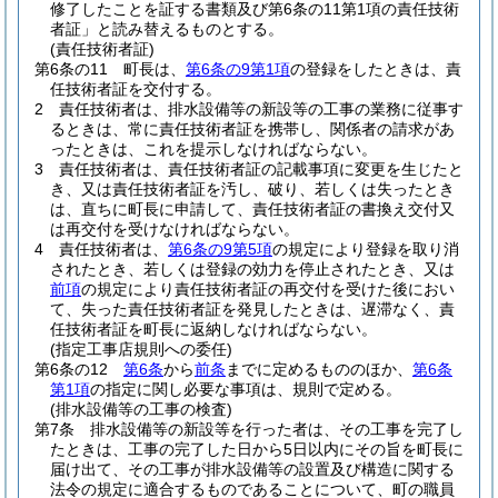
修了したことを証する書類及び第6条の11第1項の責任技術
者証」と読み替えるものとする。
(責任技術者証)
第6条の11
町長は、
第6条の9第1項
の登録をしたときは、責
任技術者証を交付する。
2
責任技術者は、排水設備等の新設等の工事の業務に従事す
るときは、常に責任技術者証を携帯し、関係者の請求があ
ったときは、これを提示しなければならない。
3
責任技術者は、責任技術者証の記載事項に変更を生じたと
き、又は責任技術者証を汚し、破り、若しくは失ったとき
は、直ちに町長に申請して、責任技術者証の書換え交付又
は再交付を受けなければならない。
4
責任技術者は、
第6条の9第5項
の規定により登録を取り消
されたとき、若しくは登録の効力を停止されたとき、又は
前項
の規定により責任技術者証の再交付を受けた後におい
て、失った責任技術者証を発見したときは、遅滞なく、責
任技術者証を町長に返納しなければならない。
(指定工事店規則への委任)
第6条の12
第6条
から
前条
までに定めるもののほか、
第6条
第1項
の指定に関し必要な事項は、規則で定める。
(排水設備等の工事の検査)
第7条
排水設備等の新設等を行った者は、その工事を完了し
たときは、工事の完了した日から5日以内にその旨を町長に
届け出て、その工事が排水設備等の設置及び構造に関する
法令の規定に適合するものであることについて、町の職員