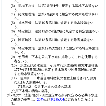
う。
(3)
流域下水道 法第2条第4号に規定する流域下水道をい
う。
(4)
終末処理場 法第2条第6号に規定する終末処理場をい
う。
(5)
排水設備 法第10条第1項に規定する排水設備をい
う。
(6)
特定施設 法第11条の2第2項に規定する特定施設をい
う。
(7)
除害施設 法第12条第1項に規定する除害施設をい
う。
(8)
特定事業場 法第12条の2第1項に規定する特定事業場
をいう。
(9)
使用者 下水を公共下水道に排除してこれを使用する
者をいう。
(10)
水道及び給水装置 それぞれ水道法
(昭和32年法律第
177号)
第3条第1項に規定する水道及び同条第9項に規定
する給水装置をいう。
(11)
使用月 下水道使用料徴収の便宜上区分されたおお
むね1月の期間をいう。
第1章の2
公共下水道の構造の基準
(公共下水道の構造の基準)
第2条の2
法第7条第2項に規定する条例で定める公共下水道
の構造の基準は、
次条
及び
第2条の4
に定めるところによ
る。