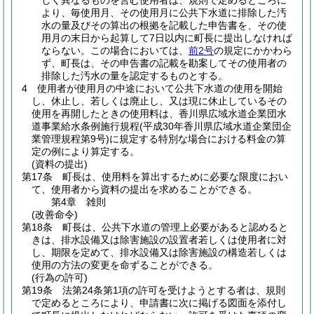
しく異なるものを営む使用者は、規則で定めるところに
より、毎使用月、その使用月に公共下水道に排除した汚
水の量及びその算出の根拠を記載した申告書を、その使
用月の末日から起算して7日以内に町長に提出しなければ
ならない。
この場合においては、
前2号
の規定にかかわら
ず、町長は、その申告書の記載を勘案してその使用者の
排除した汚水の量を認定するものとする。
4
使用者が使用月の中途において公共下水道の使用を開始
し、休止し、若しくは廃止し、又は現に休止しているその
使用を再開したときの使用料は、香川県広域水道企業団水
道事業給水条例施行規程
(平成30年香川県広域水道企業団企
業管理規程第9号)
に規定する特別な場合における料金の算
定の例により算定する。
(資料の提出)
第17条
町長は、使用料を算出するために必要な限度におい
て、使用者から資料の提出を求めることができる。
第4章
雑則
(改善命令)
第18条
町長は、公共下水道の管理上必要があると認めると
きは、排水設備又は除害施設の設置者若しくは使用者に対
し、期限を定めて、排水設備又は除害施設の構造若しくは
使用の方法の変更を命ずることができる。
(行為の許可)
第19条
法第24条第1項の許可を受けようとする者は、規則
で定めるところにより、申請書に次に掲げる図面を添付し