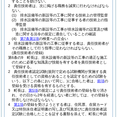
することを妨げない。
2
責任技術者は、次に掲げる職務を誠実に行わなければなら
ない。
(1)
排水設備等の新設等の工事に関する技術上の管理監督
(2)
排水設備等の新設等の工事に従事する者の技術上の指
導監督
(3)
排水設備等の新設等の工事が排水設備等の設置及び構
造に関する法令の規定に適合していることの確認
(4)
第7条第1項
の検査への立会い
3
排水設備等の新設等の工事に従事する者は、責任技術者が
その職務として行う指導に従わなければならない。
(責任技術者の登録)
第6条の9
町長は、排水設備等の新設等の工事の適正な施工
のために必要な知識及び技能を有する者を責任技術者とし
て登録する。
2
責任技術者認定試験
(規則で定める試験機関が実施する責
任技術者としての資格があることを認定するための試験を
いう。以下この条において同じ。)
に合格した者は、
前項
の
登録を受ける資格を有するものとする。
3
町長は、
第5項
の規定により責任技術者の登録を取り消さ
れ、その日から2年を経過しない者に対しては、その登録を
拒否しなければならない。
4
第1項
の登録を受けようとする者は、住民票、在留カード
又は特別永住者証明書の写し及び写真並びに責任技術者認
定試験に合格したことを証する書類を添えて、町長に申請