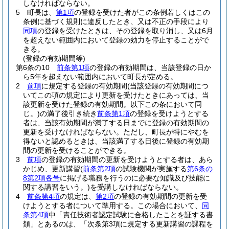
しなければならない。
5
町長は、
第1項
の登録を受けた者がこの条例若しくはこの
条例に基づく規則に違反したとき、又は不正の手段により
同項
の登録を受けたときは、その登録を取り消し、又は6月
を超えない範囲内において登録の効力を停止することがで
きる。
(登録の有効期間等)
第6条の10
前条第1項
の登録の有効期間は、当該登録の日か
ら5年を超えない範囲内において町長が定める。
2
前項
に規定する登録の有効期間
(当該登録の有効期間につ
いてこの項の規定により更新を受けたときにあっては、当
該更新を受けた登録の有効期間。以下この条において同
じ。)
の満了後引き続き
前条第1項
の登録を受けようとする
者は、当該有効期間が満了する日までに登録の有効期間の
更新を受けなければならない。
ただし、町長が特にやむを
得ないと認めるときは、当該満了する日後に登録の有効期
間の更新を受けることができる。
3
前項
の登録の有効期間の更新を受けようとする者は、あら
かじめ、更新講習
(
前条第2項
の試験機関が実施する
第6条の
8第2項各号
に掲げる職務を行うのに必要な知識及び技能に
関する講習をいう。)
を受講しなければならない。
4
前条第4項
の規定は、
第2項
の登録の有効期間の更新を受
けようとする者について準用する。
この場合において、
同
条第4項
中「責任技術者認定試験に合格したことを証する書
類」とあるのは、「次条第3項に規定する更新講習の課程を