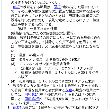
の検査を受けなければならない。
2
前項
の検査をする職員は、
同項
の検査をした場合におい
て、その工事が排水設備等の設置及び構造に関する法令の
規定に適合していると認めたときは、当該排水設備等の新
設等を行った者に対し、規則で定めるところにより、検査
済証を交付するものとする。
第3章
公共下水道の使用
(機能損傷防止のための除害施設の設置等)
第8条
法第12条第1項の規定により、次に定める基準に適合
しない下水を継続して排除して公共下水道を使用する者
は、除害施設を設け、又は必要な措置をしなければならな
い。
(1)
温度 45度未満
(2)
水素イオン濃度 水素指数5を超え9未満
(3)
ノルマルヘキサン抽出物質含有量
ア
鉱油類含有量 1リットルにつき5ミリグラム以下
イ
動植物油脂類含有量 1リットルにつき30ミリグラ
ム以下
(4)
沃素消費量 1リットルにつき220ミリグラム未満
2
製造業又はガス供給業の用に供する施設から下水を排除し
て公共下水道を使用する者に関する
前項
の規定の適用につ
いては、
同項第1号
中「45度未満」とあるのは「40度未
満」と、
同項第2号
中「5を超え9未満」とあるのは「5.7を
超え8.7未満」とする。
3
前2項
の規定は、1日当たりの平均的な下水の量が50立方