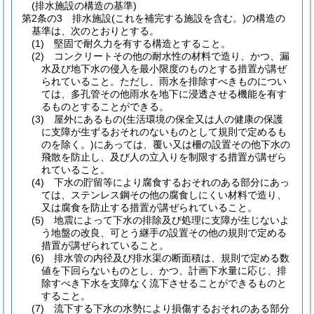
(排水施設の構造の基準)
第2条の3
排水施設
(これを補完する施設を含む。)
の構造の
基準は、次のとおりとする。
(1)
堅固で耐久力を有する構造とすること。
(2)
コンクリートその他の耐水性の材料で造り、かつ、漏
水及び地下水の侵入を最小限度のものとする措置が講ぜ
られていること。
ただし、雨水を排除すべきものについ
ては、多孔管その他雨水を地下に浸透させる機能を有す
るものとすることができる。
(3)
屋外にあるもの
(生活環境の保全又は人の健康の保護
に支障が生ずるおそれのないものとして規則で定めるも
のを除く。)
にあっては、覆い又は柵の設置その他下水の
飛散を防止し、及び人の立入りを制限する措置が講ぜら
れていること。
(4)
下水の貯留等により腐食するおそれのある部分にあっ
ては、ステンレス鋼その他の腐食しにくい材料で造り、
又は腐食を防止する措置が講ぜられていること。
(5)
地震によって下水の排除及び処理に支障が生じないよ
う地盤の改良、可とう継手の設置その他の規則で定める
措置が講ぜられていること。
(6)
排水管の内径及び排水渠の断面積は、規則で定める数
値を下回らないものとし、かつ、計画下水量に応じ、排
除すべき下水を支障なく流下させることができるものと
すること。
(7)
流下する下水の水勢により損傷するおそれのある部分