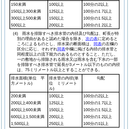
150未満
100以上
100分の2以上
150以上300未満
125以上
100分の1.7以上
300以上500未満
150以上
100分の1.5以上
500以上
200以上
100分の1.2以上
(4)
雨水を排除すべき排水管の内径及び勾配は、町長が特
別の理由があると認めた場合を除き、
次の表
に定めると
ころによるものとし、排水渠の断面積は、
同表
の左欄の
区分に応じ、それぞれ
同表
中欄に掲げる内径の排水管と
同程度以上の流下能力のあるものとすること。
ただし、
一の敷地から排除される雨水又は雨水を含む下水の一部
を排除すべき排水管で延長が3メートル以下のものの内径
は、75ミリメートル以上とすることができる。
排水面積
(単位 平
排水管の内径
(単
勾配
方メートル)
位 ミリメート
ル)
200未満
100以上
100分の2以上
200以上400未満
125以上
100分の1.7以上
400以上600未満
150以上
100分の1.5以上
600以上1,500未満
200以上
100分の1.2以上
1,500以上
250以上
100分の1以上