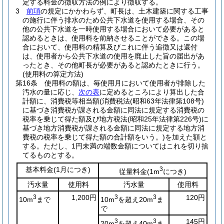
定する料金の徴収方法の例により徴収する。
3
前項
の規定にかかわらず、町長は、土木建築に関する工事
の施行に伴う排水のため公共下水道を使用する場合、その
他の公共下水道を一時使用する場合において必要があると
認めるときは、使用料を前納させることができる。
この場
合において、使用料の精算及びこれに伴う追徴又は還付
は、使用者から公共下水道の使用を廃止した旨の届出があ
ったとき、その他町長が必要があると認めたときに行う。
(使用料の算定方法)
第16条
使用料の額は、毎使用月において使用者が排除した
汚水の量に応じ、
次の表
に定めるところにより算出した合
計額に、消費税等相当額
(消費税法
(昭和63年法律第108号)
に基づき消費税が課される金額に同法に規定する消費税の
税率を乗じて得た額及び地方税法
(昭和25年法律第226号)
に
基づき地方消費税が課される金額に同法に規定する地方消
費税の税率を乗じて得た額の合計額をいう。)
を加えた額と
する。
ただし、1円未満の端数金額についてはこれを切り捨
てるものとする。
基本料金
(1月につき)
3
従量料金
(1m
につき)
汚水量
使用料
汚水量
使用料
3
1,200円
3
3
120円
10m
まで
10m
を超え20m
ま
で
3
3
145円
20m
を超え40m
ま