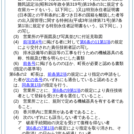
難民認定法
(昭和26年政令第319号)
第19条の3に規定する
在留カードをいう。以下同じ。)
又は特別永住者証明書
(日本国との平和条約に基づき日本の国籍を離脱した者等
の出入国管理に関する特例法
(平成3年法律第71号)
第7条
第1項に規定する特別永住者証明書をいう。以下同じ。)
の写し
(3)
営業所の平面図及び写真並びに付近見取図
(4)
前項第4号
に掲げる者に対して
第6条の11第1項
の規定
により交付された責任技術者証の写し
(5)
排水設備等の新設等の工事を行うための機械器具の名
称、性能及び数を明らかにした書類
(6)
前各号
に掲げるもののほか、町長が必要と認める書類
(指定の基準等)
第6条の2
町長は、
前条第2項
の規定により指定の申請をし
た者が
次の各号
のいずれにも適合していると認めるとき
は、
同条第1項
の指定を行う。
(1)
営業所ごとに、
第6条の9第1項
の規定により責任技術
者として登録を受けた者を選任していること。
(2)
営業所ごとに、規則で定める機械器具を有する者であ
ること。
(3)
香川県内に営業所がある者であること。
(4)
次のいずれにも該当しない者であること。
ア
破産手続開始の決定を受けて復権を得ない者
イ
第6条の7第1項
の規定により指定を取り消され、そ
の取消しの日から2年を経過しない者