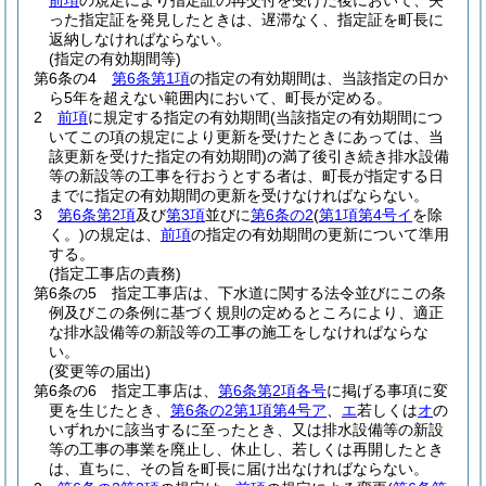
前項
の規定により指定証の再交付を受けた後において、失
った指定証を発見したときは、遅滞なく、指定証を町長に
返納しなければならない。
(指定の有効期間等)
第6条の4
第6条第1項
の指定の有効期間は、当該指定の日か
ら5年を超えない範囲内において、町長が定める。
2
前項
に規定する指定の有効期間
(当該指定の有効期間につ
いてこの項の規定により更新を受けたときにあっては、当
該更新を受けた指定の有効期間)
の満了後引き続き排水設備
等の新設等の工事を行おうとする者は、町長が指定する日
までに指定の有効期間の更新を受けなければならない。
3
第6条第2項
及び
第3項
並びに
第6条の2
(
第1項第4号イ
を除
く。)
の規定は、
前項
の指定の有効期間の更新について準用
する。
(指定工事店の責務)
第6条の5
指定工事店は、下水道に関する法令並びにこの条
例及びこの条例に基づく規則の定めるところにより、適正
な排水設備等の新設等の工事の施工をしなければならな
い。
(変更等の届出)
第6条の6
指定工事店は、
第6条第2項各号
に掲げる事項に変
更を生じたとき、
第6条の2第1項第4号ア
、
エ
若しくは
オ
の
いずれかに該当するに至ったとき、又は排水設備等の新設
等の工事の事業を廃止し、休止し、若しくは再開したとき
は、直ちに、その旨を町長に届け出なければならない。