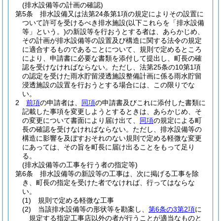
(排水設備等の計画の確認)
第5条
排水設備又は法第24条第1項の規定によりその設置に
ついて許可を受けるべき排水施設
(以下これらを「排水設備
等」という。)
の新設等を行おうとする者は、あらかじめ、
その計画が排水設備等の設置及び構造に関する法令の規定
に適合するものであることについて、規則で定めるところ
により、申請書に必要な書類を添付して提出し、町長の確
認を受けなければならない。
ただし、法第25条の10第1項
の認定を受けた雨水貯留浸透施設整備計画に係る雨水貯留
浸透施設の設置を行おうとする場合には、この限りでな
い。
2
前項
の申請者は、
同項
の申請書及びこれに添付した書類に
記載した事項を変更しようとするときは、あらかじめ、そ
の変更について書面により届け出て、
同項
の規定による町
長の確認を受けなければならない。
ただし、排水設備等の
構造に影響を及ぼすおそれのない規則で定める軽微な変更
にあっては、その旨を町長に届け出ることをもって足り
る。
(排水設備等の工事を行う者の指定等)
第6条
排水設備等の新設等の工事は、次に掲げる工事を除
き、町長の指定を受けた者でなければ、行ってはならな
い。
(1)
規則で定める軽微な工事
(2)
当該排水設備等の形状等を勘案し、
第6条の3第2項
に
規定する指定工事店以外の者が行うことが適当なものと