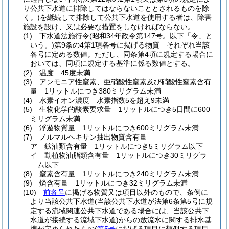
り公共下水道に排除してはならないこととされるものを除
く。)
を継続して排除して公共下水道を使用する者は、除害
施設を設け、又は必要な措置をしなければならない。
(1)
下水道法施行令
(昭和34年政令第147号。以下「令」と
いう。)
第9条の4第1項各号に掲げる物質 それぞれ当該
各号に定める数値。
ただし、同条第4項に規定する場合に
おいては、同項に規定する基準に係る数値とする。
(2)
温度 45度未満
(3)
アンモニア性窒素、亜硝酸性窒素及び硝酸性窒素含有
量 1リットルにつき380ミリグラム未満
(4)
水素イオン濃度 水素指数5を超え9未満
(5)
生物化学的酸素要求量 1リットルにつき5日間に600
ミリグラム未満
(6)
浮遊物質量 1リットルにつき600ミリグラム未満
(7)
ノルマルヘキサン抽出物質含有量
ア
鉱油類含有量 1リットルにつき5ミリグラム以下
イ
動植物油脂類含有量 1リットルにつき30ミリグラ
ム以下
(8)
窒素含有量 1リットルにつき240ミリグラム未満
(9)
燐含有量 1リットルにつき32ミリグラム未満
(10)
前各号
に掲げる物質又は項目以外のもので、条例に
より当該公共下水道
(当該公共下水道が法第6条第5号に規
定する流域関連公共下水道である場合には、当該公共下
水道が接続する流域下水道)
からの放流水に関する排水基