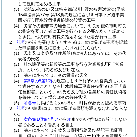
して規則で定める工事
(3)
法第25条の17又は特定都市河川浸水被害対策法
(平成
15年法律第77号)
第18条の規定に基づき日本下水道事業
団が行う雨水貯留浸透施設の設置の工事
(4)
災害その他非常の場合において、町長が他の市町村長
の指定を受けた者に工事を行わせる必要があると認める
ときに、他の市町村長の指定を受けた者が行う工事
2
前項
の指定を受けようとする者は、次に掲げる事項を記載
した申請書を町長に提出しなければならない。
(1)
氏名又は名称及び住所並びに法人にあっては、その代
表者の氏名
(2)
排水設備等の新設等の工事を行う営業所
(以下「営業
所」という。)
の名称及び所在地
(3)
法人にあっては、その役員の氏名
(4)
第6条の8第1項
の規定によりそれぞれの営業所におい
て選任することとなる排水設備工事責任技術者
(以下「責
任技術者」という。)
の氏名及び他の営業所の責任技術者
を兼任している場合はその兼任状況
(5)
前各号
に掲げるもののほか、町長が必要と認める事項
3
前項
の申請書には、次に掲げる書類を添えなければならな
い。
(1)
次条第1項第4号ア
から
オ
までのいずれにも該当しない
者であることを誓約する書面
(2)
法人にあっては定款又は寄附行為及び登記事項証明
書、個人にあっては住民票、在留カード
(出入国管理及び