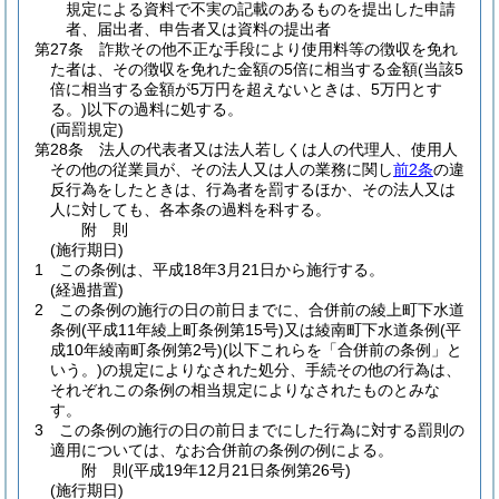
規定による資料で不実の記載のあるものを提出した申請
者、届出者、申告者又は資料の提出者
第27条
詐欺その他不正な手段により使用料等の徴収を免れ
た者は、その徴収を免れた金額の5倍に相当する金額
(当該5
倍に相当する金額が5万円を超えないときは、5万円とす
る。)
以下の過料に処する。
(両罰規定)
第28条
法人の代表者又は法人若しくは人の代理人、使用人
その他の従業員が、その法人又は人の業務に関し
前2条
の違
反行為をしたときは、行為者を罰するほか、その法人又は
人に対しても、各本条の過料を科する。
附
則
(施行期日)
1
この条例は、平成18年3月21日から施行する。
(経過措置)
2
この条例の施行の日の前日までに、合併前の綾上町下水道
条例
(平成11年綾上町条例第15号)
又は綾南町下水道条例
(平
成10年綾南町条例第2号)
(以下これらを「合併前の条例」と
いう。)
の規定によりなされた処分、手続その他の行為は、
それぞれこの条例の相当規定によりなされたものとみな
す。
3
この条例の施行の日の前日までにした行為に対する罰則の
適用については、なお合併前の条例の例による。
附
則
(平成19年12月21日
条例第26号)
(施行期日)