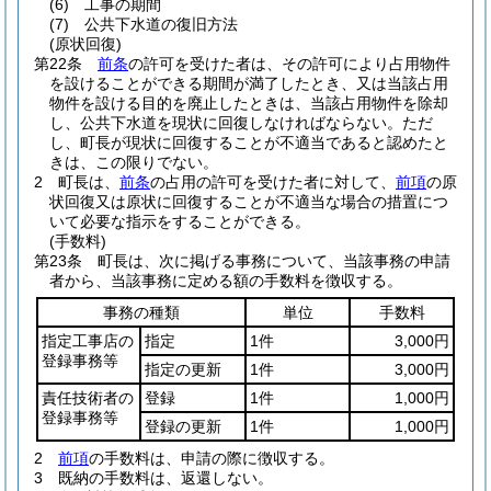
(6)
工事の期間
(7)
公共下水道の復旧方法
(原状回復)
第22条
前条
の許可を受けた者は、その許可により占用物件
を設けることができる期間が満了したとき、又は当該占用
物件を設ける目的を廃止したときは、当該占用物件を除却
し、公共下水道を現状に回復しなければならない。
ただ
し、町長が現状に回復することが不適当であると認めたと
きは、この限りでない。
2
町長は、
前条
の占用の許可を受けた者に対して、
前項
の原
状回復又は原状に回復することが不適当な場合の措置につ
いて必要な指示をすることができる。
(手数料)
第23条
町長は、次に掲げる事務について、当該事務の申請
者から、当該事務に定める額の手数料を徴収する。
事務の種類
単位
手数料
指定工事店の
指定
1件
3,000円
登録事務等
指定の更新
1件
3,000円
責任技術者の
登録
1件
1,000円
登録事務等
登録の更新
1件
1,000円
2
前項
の手数料は、申請の際に徴収する。
3
既納の手数料は、返還しない。