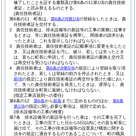
修了したことを証する書類及び第6条の11第1項の責任技術
者証」と読み替えるものとする。
(責任技術者証)
第6条の11
町長は、
第6条の9第1項
の登録をしたときは、責
任技術者証を交付する。
2
責任技術者は、排水設備等の新設等の工事の業務に従事す
るときは、常に責任技術者証を携帯し、関係者の請求があ
ったときは、これを提示しなければならない。
3
責任技術者は、責任技術者証の記載事項に変更を生じたと
き、又は責任技術者証を汚し、破り、若しくは失ったとき
は、直ちに町長に申請して、責任技術者証の書換え交付又
は再交付を受けなければならない。
4
責任技術者は、
第6条の9第5項
の規定により登録を取り消
されたとき、若しくは登録の効力を停止されたとき、又は
前項
の規定により責任技術者証の再交付を受けた後におい
て、失った責任技術者証を発見したときは、遅滞なく、責
任技術者証を町長に返納しなければならない。
(指定工事店規則への委任)
第6条の12
第6条
から
前条
までに定めるもののほか、
第6条
第1項
の指定に関し必要な事項は、規則で定める。
(排水設備等の工事の検査)
第7条
排水設備等の新設等を行った者は、その工事を完了し
たときは、工事の完了した日から5日以内にその旨を町長に
届け出て、その工事が排水設備等の設置及び構造に関する
法令の規定に適合するものであることについて、町の職員