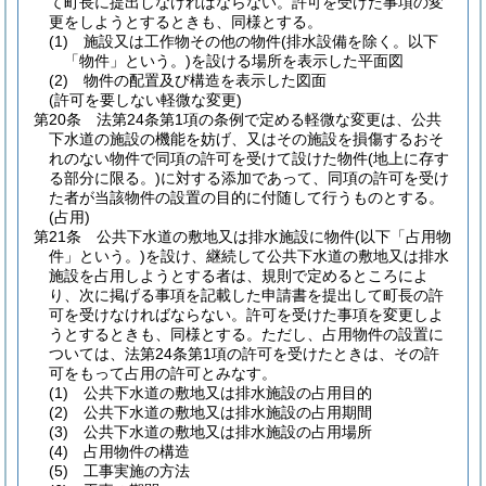
て町長に提出しなければならない。
許可を受けた事項の変
更をしようとするときも、同様とする。
(1)
施設又は工作物その他の物件
(排水設備を除く。以下
「物件」という。)
を設ける場所を表示した平面図
(2)
物件の配置及び構造を表示した図面
(許可を要しない軽微な変更)
第20条
法第24条第1項の条例で定める軽微な変更は、公共
下水道の施設の機能を妨げ、又はその施設を損傷するおそ
れのない物件で同項の許可を受けて設けた物件
(地上に存す
る部分に限る。)
に対する添加であって、同項の許可を受け
た者が当該物件の設置の目的に付随して行うものとする。
(占用)
第21条
公共下水道の敷地又は排水施設に物件
(以下「占用物
件」という。)
を設け、継続して公共下水道の敷地又は排水
施設を占用しようとする者は、規則で定めるところによ
り、次に掲げる事項を記載した申請書を提出して町長の許
可を受けなければならない。
許可を受けた事項を変更しよ
うとするときも、同様とする。
ただし、占用物件の設置に
ついては、法第24条第1項の許可を受けたときは、その許
可をもって占用の許可とみなす。
(1)
公共下水道の敷地又は排水施設の占用目的
(2)
公共下水道の敷地又は排水施設の占用期間
(3)
公共下水道の敷地又は排水施設の占用場所
(4)
占用物件の構造
(5)
工事実施の方法