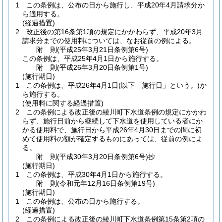
1
この条例は、公布の日から施行し、平成20年4月請求分か
ら適用する。
(経過措置)
2
改正後の第16条第1項の規定にかかわらず、平成20年3月
請求分までの使用料については、なお従前の例による。
附
則
(平成25年3月21日
条例第6号)
この条例は、平成25年4月1日から施行する。
附
則
(平成26年3月20日
条例第1号)
(施行期日)
1
この条例は、平成26年4月1日
(以下「施行日」という。)
か
ら施行する。
(使用料に関する経過措置)
2
この条例による改正後の綾川町下水道条例の規定にかかわ
らず、施行日前から継続して下水道を使用している者にか
かる使用料で、施行日から平成26年4月30日までの間に初
めて使用料の額が確定するものにあっては、従前の例によ
る。
附
則
(平成30年3月20日
条例第6号)
抄
(施行期日)
1
この条例は、平成30年4月1日から施行する。
附
則
(令和元年12月16日
条例第19号)
(施行期日)
1
この条例は、公布の日から施行する。
(経過措置)
2
この条例による改正後の綾川町下水道条例第15条第2項の