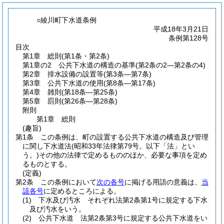
○綾川町下水道条例
平成18年3月21日
条例第128号
目次
第1章
総則
(第1条・第2条)
第1章の2
公共下水道の構造の基準
(第2条の2―第2条の4)
第2章
排水設備の設置等
(第3条―第7条)
第3章
公共下水道の使用
(第8条―第17条)
第4章
雑則
(第18条―第25条)
第5章
罰則
(第26条―第28条)
附則
第1章
総則
(趣旨)
第1条
この条例は、町の設置する公共下水道の構造及び管理
に関し下水道法
(昭和33年法律第79号。以下「法」とい
う。)
その他の法律で定めるもののほか、必要な事項を定め
るものとする。
(定義)
第2条
この条例において
次の各号
に掲げる用語の意義は、
当
該各号
に定めるところによる。
(1)
下水及び汚水 それぞれ法第2条第1号に規定する下水
及び汚水をいう。
(2)
公共下水道 法第2条第3号に規定する公共下水道をい