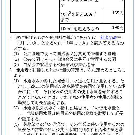
で
3
3
165円
40m
を超え100m
まで
3
190円
100m
を超えるもの
2
次に掲げるものの使用料の算定にあっては、
前項の表
中
「1月につき」とあるのは「1年につき」と読み替えるもの
とする。
(1)
公共墓地であって自治会又は共同で管理する墓地
(2)
公共公園であって自治会又は共同で管理する公園
(3)
自治会で管理する公民館及び集会場等
3
使用者が排除した汚水の量の算定は、次に定めるところに
よる。
(1)
水道水を排除した場合は、水道の使用水量とする。
た
だし、2以上の使用者が給水装置を共同で使用している場
合において、それぞれの使用者の使用水量を確知するこ
とができないときは、それぞれの使用者の使用の態様を
勘案して町長が認定する。
(2)
水道水以外の水を排除した場合は、その使用水量と
し、当該使用水量は使用者の使用の態様を勘案して町長
が認定する。
(3)
製氷業その他の営業で、その営業に伴い使用する水の
量がその営業に伴い公共下水道に排除する汚水の量と著