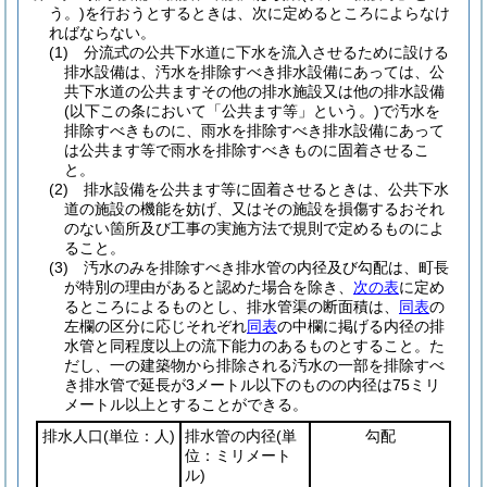
う。)
を行おうとするときは、次に定めるところによらなけ
ればならない。
(1)
分流式の公共下水道に下水を流入させるために設ける
排水設備は、汚水を排除すべき排水設備にあっては、公
共下水道の公共ますその他の排水施設又は他の排水設備
(以下この条において「公共ます等」という。)
で汚水を
排除すべきものに、雨水を排除すべき排水設備にあって
は公共ます等で雨水を排除すべきものに固着させるこ
と。
(2)
排水設備を公共ます等に固着させるときは、公共下水
道の施設の機能を妨げ、又はその施設を損傷するおそれ
のない箇所及び工事の実施方法で規則で定めるものによ
ること。
(3)
汚水のみを排除すべき排水管の内径及び勾配は、町長
が特別の理由があると認めた場合を除き、
次の表
に定め
るところによるものとし、排水管渠の断面積は、
同表
の
左欄の区分に応じそれぞれ
同表
の中欄に掲げる内径の排
水管と同程度以上の流下能力のあるものとすること。
た
だし、一の建築物から排除される汚水の一部を排除すべ
き排水管で延長が3メートル以下のものの内径は75ミリ
メートル以上とすることができる。
排水人口
(単位：人)
排水管の内径
(単
勾配
位：ミリメート
ル)