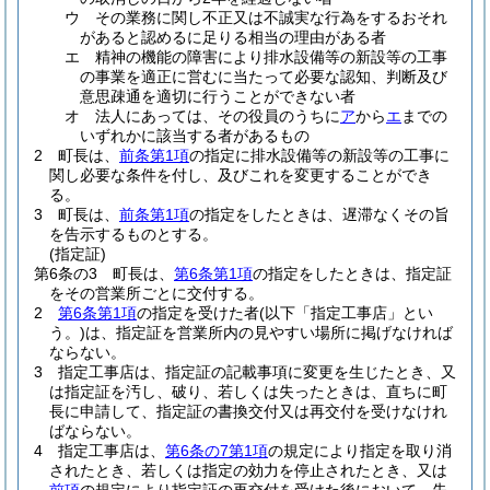
ウ
その業務に関し不正又は不誠実な行為をするおそれ
があると認めるに足りる相当の理由がある者
エ
精神の機能の障害により排水設備等の新設等の工事
の事業を適正に営むに当たって必要な認知、判断及び
意思疎通を適切に行うことができない者
オ
法人にあっては、その役員のうちに
ア
から
エ
までの
いずれかに該当する者があるもの
2
町長は、
前条第1項
の指定に排水設備等の新設等の工事に
関し必要な条件を付し、及びこれを変更することができ
る。
3
町長は、
前条第1項
の指定をしたときは、遅滞なくその旨
を告示するものとする。
(指定証)
第6条の3
町長は、
第6条第1項
の指定をしたときは、指定証
をその営業所ごとに交付する。
2
第6条第1項
の指定を受けた者
(以下「指定工事店」とい
う。)
は、指定証を営業所内の見やすい場所に掲げなければ
ならない。
3
指定工事店は、指定証の記載事項に変更を生じたとき、又
は指定証を汚し、破り、若しくは失ったときは、直ちに町
長に申請して、指定証の書換交付又は再交付を受けなけれ
ばならない。
4
指定工事店は、
第6条の7第1項
の規定により指定を取り消
されたとき、若しくは指定の効力を停止されたとき、又は