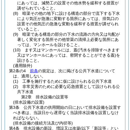
にあっては、減勢工の設置その他水勢を緩和する措置が
講ぜられていること。
(8)
暗渠その他の地下に設ける構造の部分で流下する下水
により気圧が急激に変動する箇所にあっては、排気口の
設置その他気圧の急激な変動を緩和する措置が講ぜられ
ていること。
(9)
暗渠である構造の部分の下水の流路の方向又は勾配が
著しく変化する箇所その他管渠の清掃上必要な箇所にあ
っては、マンホールを設けること。
(10)
ます又はマンホールには、蓋
(汚水を排除すべきます
又はマンホールにあっては、密閉することができる蓋)
を
設けること。
(適用除外)
第2条の4
前条
の規定は、次に掲げる公共下水道について
は、適用しない。
(1)
工事を施行するために仮に設けられる公共下水道
(2)
非常災害のために必要な応急措置として設けられる公
共下水道
第2章
排水設備の設置等
(排水設備の設置)
第3条
公共下水道の供用開始の日において排水設備を設置す
べき者は、当該日から遅滞なく当該排水設備を設置しなけ
ればならない。
(排水設備の接続方法及び内径等)
第4条
排水設備の新設、増設又は改築
(以下「新設等」とい