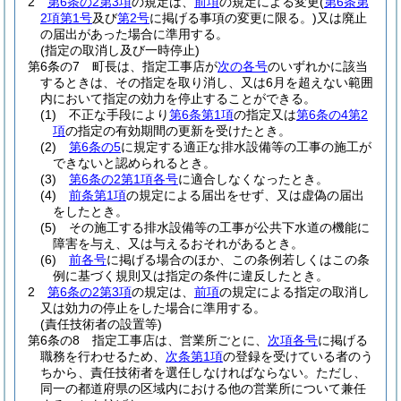
2
第6条の2第3項
の規定は、
前項
の規定による変更
(
第6条第
2項第1号
及び
第2号
に掲げる事項の変更に限る。)
又は廃止
の届出があった場合に準用する。
(指定の取消し及び一時停止)
第6条の7
町長は、指定工事店が
次の各号
のいずれかに該当
するときは、その指定を取り消し、又は6月を超えない範囲
内において指定の効力を停止することができる。
(1)
不正な手段により
第6条第1項
の指定又は
第6条の4第2
項
の指定の有効期間の更新を受けたとき。
(2)
第6条の5
に規定する適正な排水設備等の工事の施工が
できないと認められるとき。
(3)
第6条の2第1項各号
に適合しなくなったとき。
(4)
前条第1項
の規定による届出をせず、又は虚偽の届出
をしたとき。
(5)
その施工する排水設備等の工事が公共下水道の機能に
障害を与え、又は与えるおそれがあるとき。
(6)
前各号
に掲げる場合のほか、この条例若しくはこの条
例に基づく規則又は指定の条件に違反したとき。
2
第6条の2第3項
の規定は、
前項
の規定による指定の取消し
又は効力の停止をした場合に準用する。
(責任技術者の設置等)
第6条の8
指定工事店は、営業所ごとに、
次項各号
に掲げる
職務を行わせるため、
次条第1項
の登録を受けている者のう
ちから、責任技術者を選任しなければならない。
ただし、
同一の都道府県の区域内における他の営業所について兼任