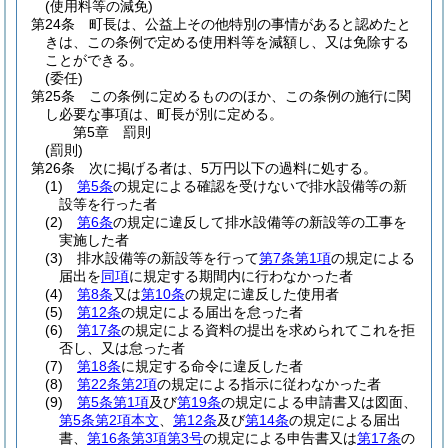
(使用料等の減免)
第24条
町長は、公益上その他特別の事情があると認めたと
きは、この条例で定める使用料等を減額し、又は免除する
ことができる。
(委任)
第25条
この条例に定めるもののほか、この条例の施行に関
し必要な事項は、町長が別に定める。
第5章
罰則
(罰則)
第26条
次に掲げる者は、5万円以下の過料に処する。
(1)
第5条
の規定による確認を受けないで排水設備等の新
設等を行った者
(2)
第6条
の規定に違反して排水設備等の新設等の工事を
実施した者
(3)
排水設備等の新設等を行って
第7条第1項
の規定による
届出を
同項
に規定する期間内に行わなかった者
(4)
第8条
又は
第10条
の規定に違反した使用者
(5)
第12条
の規定による届出を怠った者
(6)
第17条
の規定による資料の提出を求められてこれを拒
否し、又は怠った者
(7)
第18条
に規定する命令に違反した者
(8)
第22条第2項
の規定による指示に従わなかった者
(9)
第5条第1項
及び
第19条
の規定による申請書又は図面、
第5条第2項本文
、
第12条
及び
第14条
の規定による届出
書、
第16条第3項第3号
の規定による申告書又は
第17条
の