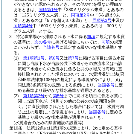
ができないと認められるとき、その他やむを得ない理由が
あるときは、
同項第1号
中「380ミリグラム未満」とあるの
は「125ミリグラム未満」と、
同項第2号
中「5を超え9未
満」とあるのは「5.7を超え8.7未満」と、
同項第3号
中及び
同項第4号
中「600ミリグラム未満」とあるのは「300ミリ
グラム未満」とする。
3
特定事業場から排除される下水に係る
前項
に規定する水質
の基準は、
次の各号
に掲げる場合においては、
同項
の規定
にかかわらず、
当該各号
に規定する緩やかな排水基準とす
る。
(1)
第1項第1号
、
第6号
又は
第7号
に掲げる項目に係る水質
に関し当該下水が当該公共下水道からの放流水又は当該
流域下水道からの放流水に係る公共の水域又は海域に直
接排除されたとした場合においては、水質汚濁防止法
(昭
和45年法律第138号)
の規定による環境省令により、又は
同法第3条第3項の規定による条例により、
当該各号
に定
める基準より緩やかな排水基準が適用されるとき。
(2)
第1項第2号
から
第5号
までに掲げる項目に係る水質に
関し当該下水が、河川その他の公共の水域
(湖沼を除
く。)
に直接排除されたとした場合においては、水質汚濁
防止法の規定による環境省令により、
当該各号
に定める
基準より緩やかな排水基準が適用されるとき。
(水質適合のための除害施設の設置等)
第10条
法第12条の11第1項の規定により、次に定める基準
に適合しない下水
(法第12条の2第1項又は第5項の規定によ