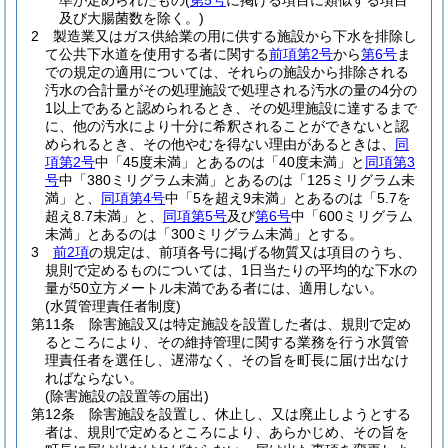
準が定められたもの
(
第5号
に掲げる項目に類似する項目
及び大腸菌数を除く。)
2
製造業又はガス供給業の用に供する施設から下水を排除し
て公共下水道を使用する者に関する
前項第2号
から
第6号
ま
での規定の適用については、それらの施設から排除される
汚水の合計量がその処理施設で処理される汚水の量の4分の
1以上であると認められるとき、その処理施設に達するまで
に、他の汚水により十分に希釈されることができないと認
められるとき、その他やむを得ない理由があるときは、
同
項第2号
中「45度未満」とあるのは「40度未満」と
同項第3
号
中「380ミリグラム未満」とあるのは「125ミリグラム未
満」と、
同項第4号
中「5を超え9未満」とあるのは「5.7を
超え8.7未満」と、
同項第5号
及び
第6号
中「600ミリグラム
未満」とあるのは「300ミリグラム未満」とする。
3
前2項
の規定は、前項各号に掲げる物質又は項目のうち、
規則で定めるものについては、1日当たりの平均的な下水の
量が50立方メートル未満である者には、適用しない。
(水質管理責任者制度)
第11条
除害施設又は特定施設を設置した者は、規則で定め
るところにより、その維持管理に関する業務を行う水質管
理責任者を選任し、遅滞なく、その旨を町長に届け出なけ
ればならない。
(除害施設の設置等の届出)
第12条
除害施設を設置し、休止し、又は廃止しようとする
者は、規則で定めるところにより、あらかじめ、その旨を