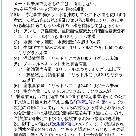
メートル未満であるものには、適用しない。
(特定事業場からの下水の排除の制限)
第9条
特定事業場から下水を排除して公共下水道を使用する
者は、法第12条の2第3項及び第5項の規定により、次に定
める基準に適合しない水質の下水を排除してはならない。
(1)
アンモニア性窒素、亜硝酸性窒素及び硝酸性窒素含有
量 1リットルにつき380ミリグラム未満
(2)
水素イオン濃度 水素指数5を超え9未満
(3)
生物化学的酸素要求量 1リットルにつき5日間に600
ミリグラム未満
(4)
浮遊物質量 1リットルにつき600ミリグラム未満
(5)
ノルマルヘキサン抽出物質含有量
ア
鉱油類含有量 1リットルにつき5ミリグラム以下
イ
動植物油脂類含有量 1リットルにつき30ミリグラ
ム以下
(6)
窒素含有量 1リットルにつき240ミリグラム未満
(7)
燐含有量 1リットルにつき32ミリグラム未満
2
製造業又はガス供給業の用に供する特定事業場からの公共
下水道に排除される下水に係る
前項第1号
から
第4号
までの
規定の適用については、それらの施設から排除される汚水
の合計量がその処理施設
(流域関連公共下水道にあっては、
当該流域関連公共下水道が接続する流域下水道の処理施
設。以下この項及び
次条第2項
において同じ。)
で処理され
る汚水の量の4分の1以上であると認められるとき、その処
理施設に達するまでに他の汚水により十分希釈されること