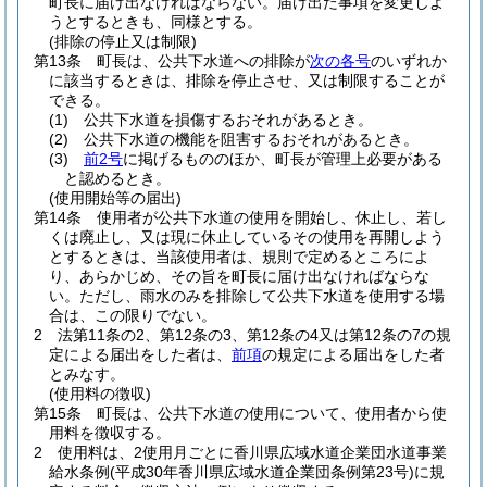
町長に届け出なければならない。
届け出た事項を変更しよ
うとするときも、同様とする。
(排除の停止又は制限)
第13条
町長は、公共下水道への排除が
次の各号
のいずれか
に該当するときは、排除を停止させ、又は制限することが
できる。
(1)
公共下水道を損傷するおそれがあるとき。
(2)
公共下水道の機能を阻害するおそれがあるとき。
(3)
前2号
に掲げるもののほか、町長が管理上必要がある
と認めるとき。
(使用開始等の届出)
第14条
使用者が公共下水道の使用を開始し、休止し、若し
くは廃止し、又は現に休止しているその使用を再開しよう
とするときは、当該使用者は、規則で定めるところによ
り、あらかじめ、その旨を町長に届け出なければならな
い。
ただし、雨水のみを排除して公共下水道を使用する場
合は、この限りでない。
2
法第11条の2、第12条の3、第12条の4又は第12条の7の規
定による届出をした者は、
前項
の規定による届出をした者
とみなす。
(使用料の徴収)
第15条
町長は、公共下水道の使用について、使用者から使
用料を徴収する。
2
使用料は、2使用月ごとに香川県広域水道企業団水道事業
給水条例
(平成30年香川県広域水道企業団条例第23号)
に規