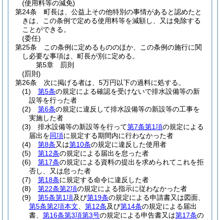
(使用料等の減免)
第24条
町長は、公益上その他特別の事情があると認めたと
きは、この条例で定める使用料等を減額し、又は免除する
ことができる。
(委任)
第25条
この条例に定めるもののほか、この条例の施行に関
し必要な事項は、町長が別に定める。
第5章
罰則
(罰則)
第26条
次に掲げる者は、5万円以下の過料に処する。
(1)
第5条
の規定による確認を受けないで排水設備等の新
設等を行った者
(2)
第6条
の規定に違反して排水設備等の新設等の工事を
実施した者
(3)
排水設備等の新設等を行って
第7条第1項
の規定による
届出を
同項
に規定する期間内に行わなかった者
(4)
第8条
又は
第10条
の規定に違反した使用者
(5)
第12条
の規定による届出を怠った者
(6)
第17条
の規定による資料の提出を求められてこれを拒
否し、又は怠った者
(7)
第18条
に規定する命令に違反した者
(8)
第22条第2項
の規定による指示に従わなかった者
(9)
第5条第1項
及び
第19条
の規定による申請書又は図面、
第5条第2項本文
、
第12条
及び
第14条
の規定による届出
書、
第16条第3項第3号
の規定による申告書又は
第17条
の