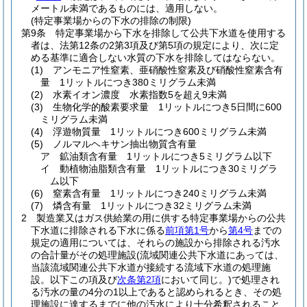
メートル未満であるものには、適用しない。
(特定事業場からの下水の排除の制限)
第9条
特定事業場から下水を排除して公共下水道を使用する
者は、法第12条の2第3項及び第5項の規定により、次に定
める基準に適合しない水質の下水を排除してはならない。
(1)
アンモニア性窒素、亜硝酸性窒素及び硝酸性窒素含有
量 1リットルにつき380ミリグラム未満
(2)
水素イオン濃度 水素指数5を超え9未満
(3)
生物化学的酸素要求量 1リットルにつき5日間に600
ミリグラム未満
(4)
浮遊物質量 1リットルにつき600ミリグラム未満
(5)
ノルマルヘキサン抽出物質含有量
ア
鉱油類含有量 1リットルにつき5ミリグラム以下
イ
動植物油脂類含有量 1リットルにつき30ミリグラ
ム以下
(6)
窒素含有量 1リットルにつき240ミリグラム未満
(7)
燐含有量 1リットルにつき32ミリグラム未満
2
製造業又はガス供給業の用に供する特定事業場からの公共
下水道に排除される下水に係る
前項第1号
から
第4号
までの
規定の適用については、それらの施設から排除される汚水
の合計量がその処理施設
(流域関連公共下水道にあっては、
当該流域関連公共下水道が接続する流域下水道の処理施
設。以下この項及び
次条第2項
において同じ。)
で処理され
る汚水の量の4分の1以上であると認められるとき、その処
理施設に達するまでに他の汚水により十分希釈されること