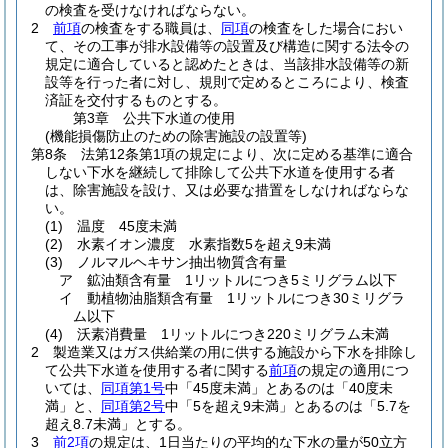
の検査を受けなければならない。
2
前項
の検査をする職員は、
同項
の検査をした場合におい
て、その工事が排水設備等の設置及び構造に関する法令の
規定に適合していると認めたときは、当該排水設備等の新
設等を行った者に対し、規則で定めるところにより、検査
済証を交付するものとする。
第3章
公共下水道の使用
(機能損傷防止のための除害施設の設置等)
第8条
法第12条第1項の規定により、次に定める基準に適合
しない下水を継続して排除して公共下水道を使用する者
は、除害施設を設け、又は必要な措置をしなければならな
い。
(1)
温度 45度未満
(2)
水素イオン濃度 水素指数5を超え9未満
(3)
ノルマルヘキサン抽出物質含有量
ア
鉱油類含有量 1リットルにつき5ミリグラム以下
イ
動植物油脂類含有量 1リットルにつき30ミリグラ
ム以下
(4)
沃素消費量 1リットルにつき220ミリグラム未満
2
製造業又はガス供給業の用に供する施設から下水を排除し
て公共下水道を使用する者に関する
前項
の規定の適用につ
いては、
同項第1号
中「45度未満」とあるのは「40度未
満」と、
同項第2号
中「5を超え9未満」とあるのは「5.7を
超え8.7未満」とする。
3
前2項
の規定は、1日当たりの平均的な下水の量が50立方