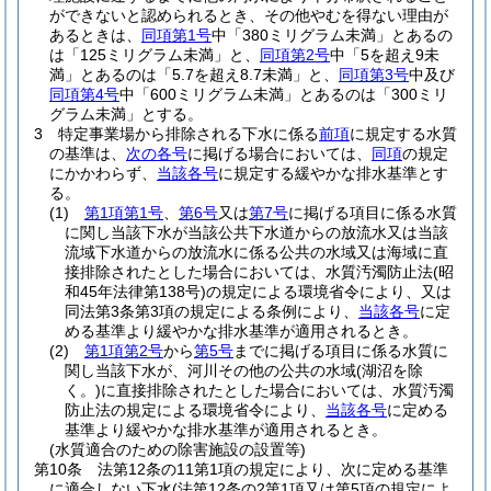
ができないと認められるとき、その他やむを得ない理由が
あるときは、
同項第1号
中「380ミリグラム未満」とあるの
は「125ミリグラム未満」と、
同項第2号
中「5を超え9未
満」とあるのは「5.7を超え8.7未満」と、
同項第3号
中及び
同項第4号
中「600ミリグラム未満」とあるのは「300ミリ
グラム未満」とする。
3
特定事業場から排除される下水に係る
前項
に規定する水質
の基準は、
次の各号
に掲げる場合においては、
同項
の規定
にかかわらず、
当該各号
に規定する緩やかな排水基準とす
る。
(1)
第1項第1号
、
第6号
又は
第7号
に掲げる項目に係る水質
に関し当該下水が当該公共下水道からの放流水又は当該
流域下水道からの放流水に係る公共の水域又は海域に直
接排除されたとした場合においては、水質汚濁防止法
(昭
和45年法律第138号)
の規定による環境省令により、又は
同法第3条第3項の規定による条例により、
当該各号
に定
める基準より緩やかな排水基準が適用されるとき。
(2)
第1項第2号
から
第5号
までに掲げる項目に係る水質に
関し当該下水が、河川その他の公共の水域
(湖沼を除
く。)
に直接排除されたとした場合においては、水質汚濁
防止法の規定による環境省令により、
当該各号
に定める
基準より緩やかな排水基準が適用されるとき。
(水質適合のための除害施設の設置等)
第10条
法第12条の11第1項の規定により、次に定める基準
に適合しない下水
(法第12条の2第1項又は第5項の規定によ