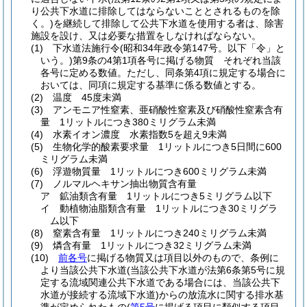
り公共下水道に排除してはならないこととされるものを除
く。)
を継続して排除して公共下水道を使用する者は、除害
施設を設け、又は必要な措置をしなければならない。
(1)
下水道法施行令
(昭和34年政令第147号。以下「令」と
いう。)
第9条の4第1項各号に掲げる物質 それぞれ当該
各号に定める数値。
ただし、同条第4項に規定する場合に
おいては、同項に規定する基準に係る数値とする。
(2)
温度 45度未満
(3)
アンモニア性窒素、亜硝酸性窒素及び硝酸性窒素含有
量 1リットルにつき380ミリグラム未満
(4)
水素イオン濃度 水素指数5を超え9未満
(5)
生物化学的酸素要求量 1リットルにつき5日間に600
ミリグラム未満
(6)
浮遊物質量 1リットルにつき600ミリグラム未満
(7)
ノルマルヘキサン抽出物質含有量
ア
鉱油類含有量 1リットルにつき5ミリグラム以下
イ
動植物油脂類含有量 1リットルにつき30ミリグラ
ム以下
(8)
窒素含有量 1リットルにつき240ミリグラム未満
(9)
燐含有量 1リットルにつき32ミリグラム未満
(10)
前各号
に掲げる物質又は項目以外のもので、条例に
より当該公共下水道
(当該公共下水道が法第6条第5号に規
定する流域関連公共下水道である場合には、当該公共下
水道が接続する流域下水道)
からの放流水に関する排水基