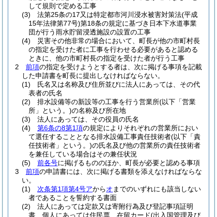
して規則で定める工事
(3)
法第25条の17又は特定都市河川浸水被害対策法
(平成
15年法律第77号)
第18条の規定に基づき日本下水道事業
団が行う雨水貯留浸透施設の設置の工事
(4)
災害その他非常の場合において、町長が他の市町村長
の指定を受けた者に工事を行わせる必要があると認める
ときに、他の市町村長の指定を受けた者が行う工事
2
前項
の指定を受けようとする者は、次に掲げる事項を記載
した申請書を町長に提出しなければならない。
(1)
氏名又は名称及び住所並びに法人にあっては、その代
表者の氏名
(2)
排水設備等の新設等の工事を行う営業所
(以下「営業
所」という。)
の名称及び所在地
(3)
法人にあっては、その役員の氏名
(4)
第6条の8第1項
の規定によりそれぞれの営業所におい
て選任することとなる排水設備工事責任技術者
(以下「責
任技術者」という。)
の氏名及び他の営業所の責任技術者
を兼任している場合はその兼任状況
(5)
前各号
に掲げるもののほか、町長が必要と認める事項
3
前項
の申請書には、次に掲げる書類を添えなければならな
い。
(1)
次条第1項第4号ア
から
オ
までのいずれにも該当しない
者であることを誓約する書面
(2)
法人にあっては定款又は寄附行為及び登記事項証明
書、個人にあっては住民票、在留カード
(出入国管理及び