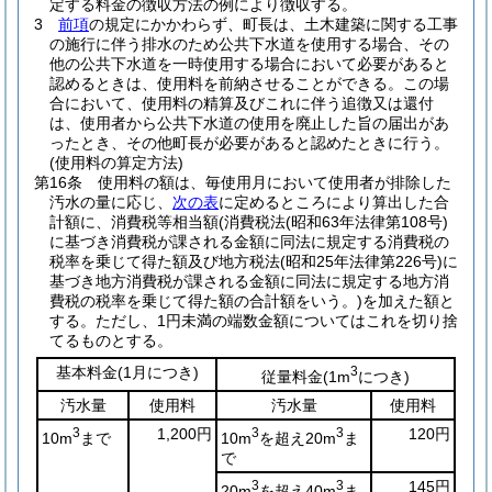
定する料金の徴収方法の例により徴収する。
3
前項
の規定にかかわらず、町長は、土木建築に関する工事
の施行に伴う排水のため公共下水道を使用する場合、その
他の公共下水道を一時使用する場合において必要があると
認めるときは、使用料を前納させることができる。
この場
合において、使用料の精算及びこれに伴う追徴又は還付
は、使用者から公共下水道の使用を廃止した旨の届出があ
ったとき、その他町長が必要があると認めたときに行う。
(使用料の算定方法)
第16条
使用料の額は、毎使用月において使用者が排除した
汚水の量に応じ、
次の表
に定めるところにより算出した合
計額に、消費税等相当額
(消費税法
(昭和63年法律第108号)
に基づき消費税が課される金額に同法に規定する消費税の
税率を乗じて得た額及び地方税法
(昭和25年法律第226号)
に
基づき地方消費税が課される金額に同法に規定する地方消
費税の税率を乗じて得た額の合計額をいう。)
を加えた額と
する。
ただし、1円未満の端数金額についてはこれを切り捨
てるものとする。
基本料金
(1月につき)
3
従量料金
(1m
につき)
汚水量
使用料
汚水量
使用料
3
1,200円
3
3
120円
10m
まで
10m
を超え20m
ま
で
3
3
145円
20m
を超え40m
ま