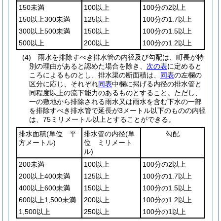
150未満
100以上
100分の2以上
150以上300未満
125以上
100分の1.7以上
300以上500未満
150以上
100分の1.5以上
500以上
200以上
100分の1.2以上
(4)
雨水を排除すべき排水管の内径及び勾配は、町長が特
別の理由があると認めた場合を除き、
次の表
に定めると
ころによるものとし、排水渠の断面積は、
同表
の左欄の
区分に応じ、それぞれ
同表
中欄に掲げる内径の排水管と
同程度以上の流下能力のあるものとすること。
ただし、
一の敷地から排除される雨水又は雨水を含む下水の一部
を排除すべき排水管で延長が3メートル以下のものの内径
は、75ミリメートル以上とすることができる。
排水面積
(単位 平
排水管の内径
(単
勾配
方メートル)
位 ミリメート
ル)
200未満
100以上
100分の2以上
200以上400未満
125以上
100分の1.7以上
400以上600未満
150以上
100分の1.5以上
600以上1,500未満
200以上
100分の1.2以上
1,500以上
250以上
100分の1以上