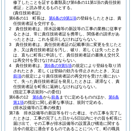
修了したことを証する書類及び第6条の11第1項の責任技術
者証」と読み替えるものとする。
(責任技術者証)
第6条の11
町長は、
第6条の9第1項
の登録をしたときは、責
任技術者証を交付する。
2
責任技術者は、排水設備等の新設等の工事の業務に従事す
るときは、常に責任技術者証を携帯し、関係者の請求があ
ったときは、これを提示しなければならない。
3
責任技術者は、責任技術者証の記載事項に変更を生じたと
き、又は責任技術者証を汚し、破り、若しくは失ったとき
は、直ちに町長に申請して、責任技術者証の書換え交付又
は再交付を受けなければならない。
4
責任技術者は、
第6条の9第5項
の規定により登録を取り消
されたとき、若しくは登録の効力を停止されたとき、又は
前項
の規定により責任技術者証の再交付を受けた後におい
て、失った責任技術者証を発見したときは、遅滞なく、責
任技術者証を町長に返納しなければならない。
(指定工事店規則への委任)
第6条の12
第6条
から
前条
までに定めるもののほか、
第6条
第1項
の指定に関し必要な事項は、規則で定める。
(排水設備等の工事の検査)
第7条
排水設備等の新設等を行った者は、その工事を完了し
たときは、工事の完了した日から5日以内にその旨を町長に
届け出て、その工事が排水設備等の設置及び構造に関する
法令の規定に適合するものであることについて、町の職員