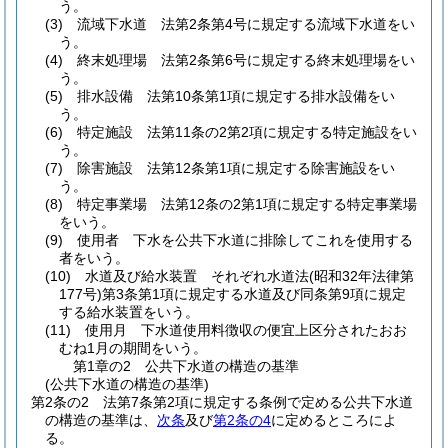
う。
(3)
流域下水道 法第2条第4号に規定する流域下水道をい
う。
(4)
終末処理場 法第2条第6号に規定する終末処理場をい
う。
(5)
排水設備 法第10条第1項に規定する排水設備をい
う。
(6)
特定施設 法第11条の2第2項に規定する特定施設をい
う。
(7)
除害施設 法第12条第1項に規定する除害施設をい
う。
(8)
特定事業場 法第12条の2第1項に規定する特定事業場
をいう。
(9)
使用者 下水を公共下水道に排除してこれを使用する
者をいう。
(10)
水道及び給水装置 それぞれ水道法
(昭和32年法律第
177号)
第3条第1項に規定する水道及び同条第9項に規定
する給水装置をいう。
(11)
使用月 下水道使用料徴収の便宜上区分されたおお
むね1月の期間をいう。
第1章の2
公共下水道の構造の基準
(公共下水道の構造の基準)
第2条の2
法第7条第2項に規定する条例で定める公共下水道
の構造の基準は、
次条
及び
第2条の4
に定めるところによ
る。