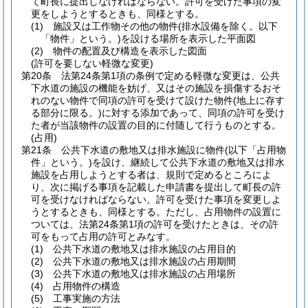
て町長に提出しなければならない。
許可を受けた事項の変
更をしようとするときも、同様とする。
(1)
施設又は工作物その他の物件
(排水設備を除く。以下
「物件」という。)
を設ける場所を表示した平面図
(2)
物件の配置及び構造を表示した図面
(許可を要しない軽微な変更)
第20条
法第24条第1項の条例で定める軽微な変更は、公共
下水道の施設の機能を妨げ、又はその施設を損傷するおそ
れのない物件で同項の許可を受けて設けた物件
(地上に存す
る部分に限る。)
に対する添加であって、同項の許可を受け
た者が当該物件の設置の目的に付随して行うものとする。
(占用)
第21条
公共下水道の敷地又は排水施設に物件
(以下「占用物
件」という。)
を設け、継続して公共下水道の敷地又は排水
施設を占用しようとする者は、規則で定めるところによ
り、次に掲げる事項を記載した申請書を提出して町長の許
可を受けなければならない。
許可を受けた事項を変更しよ
うとするときも、同様とする。
ただし、占用物件の設置に
ついては、法第24条第1項の許可を受けたときは、その許
可をもって占用の許可とみなす。
(1)
公共下水道の敷地又は排水施設の占用目的
(2)
公共下水道の敷地又は排水施設の占用期間
(3)
公共下水道の敷地又は排水施設の占用場所
(4)
占用物件の構造
(5)
工事実施の方法