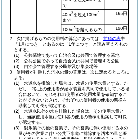
で
3
3
165円
40m
を超え100m
まで
3
190円
100m
を超えるもの
2
次に掲げるものの使用料の算定にあっては、
前項の表
中
「1月につき」とあるのは「1年につき」と読み替えるもの
とする。
(1)
公共墓地であって自治会又は共同で管理する墓地
(2)
公共公園であって自治会又は共同で管理する公園
(3)
自治会で管理する公民館及び集会場等
3
使用者が排除した汚水の量の算定は、次に定めるところに
よる。
(1)
水道水を排除した場合は、水道の使用水量とする。
た
だし、2以上の使用者が給水装置を共同で使用している場
合において、それぞれの使用者の使用水量を確知するこ
とができないときは、それぞれの使用者の使用の態様を
勘案して町長が認定する。
(2)
水道水以外の水を排除した場合は、その使用水量と
し、当該使用水量は使用者の使用の態様を勘案して町長
が認定する。
(3)
製氷業その他の営業で、その営業に伴い使用する水の
量がその営業に伴い公共下水道に排除する汚水の量と著