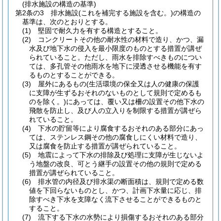
(排水施設の構造の基準)
第2条の3
排水施設
(これを補完する施設を含む。)
の構造の
基準は、次のとおりとする。
(1)
堅固で耐久力を有する構造とすること。
(2)
コンクリートその他の耐水性の材料で造り、かつ、漏
水及び地下水の侵入を最小限度のものとする措置が講ぜ
られていること。
ただし、雨水を排除すべきものについ
ては、多孔管その他雨水を地下に浸透させる機能を有す
るものとすることができる。
(3)
屋外にあるもの
(生活環境の保全又は人の健康の保護
に支障が生ずるおそれのないものとして規則で定めるも
のを除く。)
にあっては、覆い又は柵の設置その他下水の
飛散を防止し、及び人の立入りを制限する措置が講ぜら
れていること。
(4)
下水の貯留等により腐食するおそれのある部分にあっ
ては、ステンレス鋼その他の腐食しにくい材料で造り、
又は腐食を防止する措置が講ぜられていること。
(5)
地震によって下水の排除及び処理に支障が生じないよ
う地盤の改良、可とう継手の設置その他の規則で定める
措置が講ぜられていること。
(6)
排水管の内径及び排水渠の断面積は、規則で定める数
値を下回らないものとし、かつ、計画下水量に応じ、排
除すべき下水を支障なく流下させることができるものと
すること。
(7)
流下する下水の水勢により損傷するおそれのある部分