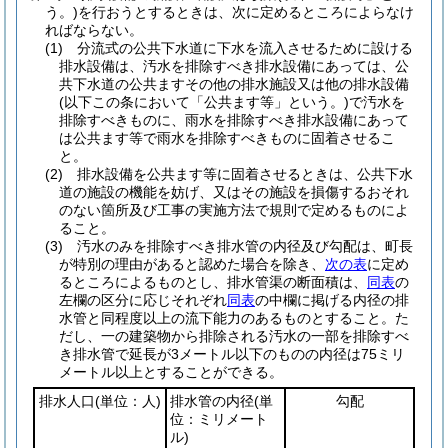
う。)
を行おうとするときは、次に定めるところによらなけ
ればならない。
(1)
分流式の公共下水道に下水を流入させるために設ける
排水設備は、汚水を排除すべき排水設備にあっては、公
共下水道の公共ますその他の排水施設又は他の排水設備
(以下この条において「公共ます等」という。)
で汚水を
排除すべきものに、雨水を排除すべき排水設備にあって
は公共ます等で雨水を排除すべきものに固着させるこ
と。
(2)
排水設備を公共ます等に固着させるときは、公共下水
道の施設の機能を妨げ、又はその施設を損傷するおそれ
のない箇所及び工事の実施方法で規則で定めるものによ
ること。
(3)
汚水のみを排除すべき排水管の内径及び勾配は、町長
が特別の理由があると認めた場合を除き、
次の表
に定め
るところによるものとし、排水管渠の断面積は、
同表
の
左欄の区分に応じそれぞれ
同表
の中欄に掲げる内径の排
水管と同程度以上の流下能力のあるものとすること。
た
だし、一の建築物から排除される汚水の一部を排除すべ
き排水管で延長が3メートル以下のものの内径は75ミリ
メートル以上とすることができる。
排水人口
(単位：人)
排水管の内径
(単
勾配
位：ミリメート
ル)