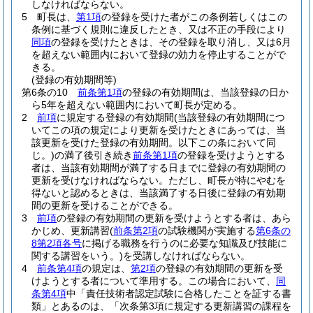
しなければならない。
5
町長は、
第1項
の登録を受けた者がこの条例若しくはこの
条例に基づく規則に違反したとき、又は不正の手段により
同項
の登録を受けたときは、その登録を取り消し、又は6月
を超えない範囲内において登録の効力を停止することがで
きる。
(登録の有効期間等)
第6条の10
前条第1項
の登録の有効期間は、当該登録の日か
ら5年を超えない範囲内において町長が定める。
2
前項
に規定する登録の有効期間
(当該登録の有効期間につ
いてこの項の規定により更新を受けたときにあっては、当
該更新を受けた登録の有効期間。以下この条において同
じ。)
の満了後引き続き
前条第1項
の登録を受けようとする
者は、当該有効期間が満了する日までに登録の有効期間の
更新を受けなければならない。
ただし、町長が特にやむを
得ないと認めるときは、当該満了する日後に登録の有効期
間の更新を受けることができる。
3
前項
の登録の有効期間の更新を受けようとする者は、あら
かじめ、更新講習
(
前条第2項
の試験機関が実施する
第6条の
8第2項各号
に掲げる職務を行うのに必要な知識及び技能に
関する講習をいう。)
を受講しなければならない。
4
前条第4項
の規定は、
第2項
の登録の有効期間の更新を受
けようとする者について準用する。
この場合において、
同
条第4項
中「責任技術者認定試験に合格したことを証する書
類」とあるのは、「次条第3項に規定する更新講習の課程を