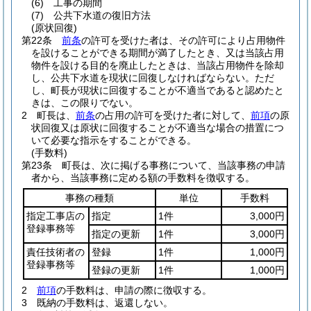
(6)
工事の期間
(7)
公共下水道の復旧方法
(原状回復)
第22条
前条
の許可を受けた者は、その許可により占用物件
を設けることができる期間が満了したとき、又は当該占用
物件を設ける目的を廃止したときは、当該占用物件を除却
し、公共下水道を現状に回復しなければならない。
ただ
し、町長が現状に回復することが不適当であると認めたと
きは、この限りでない。
2
町長は、
前条
の占用の許可を受けた者に対して、
前項
の原
状回復又は原状に回復することが不適当な場合の措置につ
いて必要な指示をすることができる。
(手数料)
第23条
町長は、次に掲げる事務について、当該事務の申請
者から、当該事務に定める額の手数料を徴収する。
事務の種類
単位
手数料
指定工事店の
指定
1件
3,000円
登録事務等
指定の更新
1件
3,000円
責任技術者の
登録
1件
1,000円
登録事務等
登録の更新
1件
1,000円
2
前項
の手数料は、申請の際に徴収する。
3
既納の手数料は、返還しない。