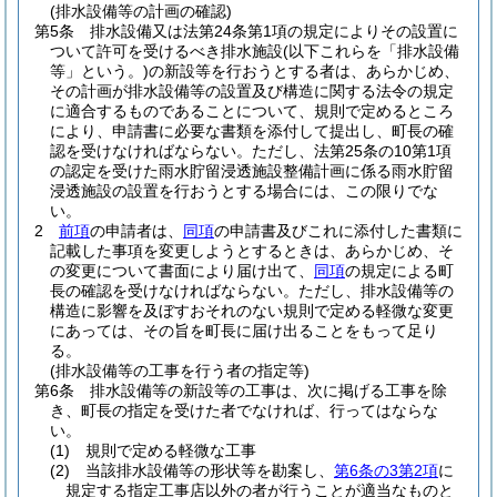
(排水設備等の計画の確認)
第5条
排水設備又は法第24条第1項の規定によりその設置に
ついて許可を受けるべき排水施設
(以下これらを「排水設備
等」という。)
の新設等を行おうとする者は、あらかじめ、
その計画が排水設備等の設置及び構造に関する法令の規定
に適合するものであることについて、規則で定めるところ
により、申請書に必要な書類を添付して提出し、町長の確
認を受けなければならない。
ただし、法第25条の10第1項
の認定を受けた雨水貯留浸透施設整備計画に係る雨水貯留
浸透施設の設置を行おうとする場合には、この限りでな
い。
2
前項
の申請者は、
同項
の申請書及びこれに添付した書類に
記載した事項を変更しようとするときは、あらかじめ、そ
の変更について書面により届け出て、
同項
の規定による町
長の確認を受けなければならない。
ただし、排水設備等の
構造に影響を及ぼすおそれのない規則で定める軽微な変更
にあっては、その旨を町長に届け出ることをもって足り
る。
(排水設備等の工事を行う者の指定等)
第6条
排水設備等の新設等の工事は、次に掲げる工事を除
き、町長の指定を受けた者でなければ、行ってはならな
い。
(1)
規則で定める軽微な工事
(2)
当該排水設備等の形状等を勘案し、
第6条の3第2項
に
規定する指定工事店以外の者が行うことが適当なものと