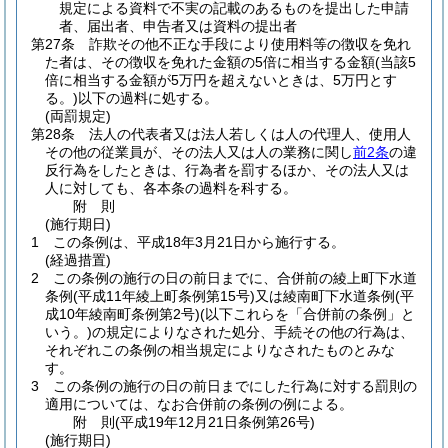
規定による資料で不実の記載のあるものを提出した申請
者、届出者、申告者又は資料の提出者
第27条
詐欺その他不正な手段により使用料等の徴収を免れ
た者は、その徴収を免れた金額の5倍に相当する金額
(当該5
倍に相当する金額が5万円を超えないときは、5万円とす
る。)
以下の過料に処する。
(両罰規定)
第28条
法人の代表者又は法人若しくは人の代理人、使用人
その他の従業員が、その法人又は人の業務に関し
前2条
の違
反行為をしたときは、行為者を罰するほか、その法人又は
人に対しても、各本条の過料を科する。
附
則
(施行期日)
1
この条例は、平成18年3月21日から施行する。
(経過措置)
2
この条例の施行の日の前日までに、合併前の綾上町下水道
条例
(平成11年綾上町条例第15号)
又は綾南町下水道条例
(平
成10年綾南町条例第2号)
(以下これらを「合併前の条例」と
いう。)
の規定によりなされた処分、手続その他の行為は、
それぞれこの条例の相当規定によりなされたものとみな
す。
3
この条例の施行の日の前日までにした行為に対する罰則の
適用については、なお合併前の条例の例による。
附
則
(平成19年12月21日
条例第26号)
(施行期日)