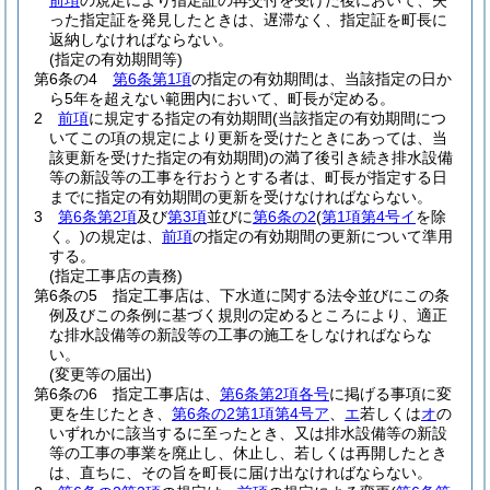
前項
の規定により指定証の再交付を受けた後において、失
った指定証を発見したときは、遅滞なく、指定証を町長に
返納しなければならない。
(指定の有効期間等)
第6条の4
第6条第1項
の指定の有効期間は、当該指定の日か
ら5年を超えない範囲内において、町長が定める。
2
前項
に規定する指定の有効期間
(当該指定の有効期間につ
いてこの項の規定により更新を受けたときにあっては、当
該更新を受けた指定の有効期間)
の満了後引き続き排水設備
等の新設等の工事を行おうとする者は、町長が指定する日
までに指定の有効期間の更新を受けなければならない。
3
第6条第2項
及び
第3項
並びに
第6条の2
(
第1項第4号イ
を除
く。)
の規定は、
前項
の指定の有効期間の更新について準用
する。
(指定工事店の責務)
第6条の5
指定工事店は、下水道に関する法令並びにこの条
例及びこの条例に基づく規則の定めるところにより、適正
な排水設備等の新設等の工事の施工をしなければならな
い。
(変更等の届出)
第6条の6
指定工事店は、
第6条第2項各号
に掲げる事項に変
更を生じたとき、
第6条の2第1項第4号ア
、
エ
若しくは
オ
の
いずれかに該当するに至ったとき、又は排水設備等の新設
等の工事の事業を廃止し、休止し、若しくは再開したとき
は、直ちに、その旨を町長に届け出なければならない。