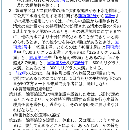
準が定められたもの
(
第5号
に掲げる項目に類似する項目
及び大腸菌数を除く。)
2
製造業又はガス供給業の用に供する施設から下水を排除し
て公共下水道を使用する者に関する
前項第2号
から
第6号
ま
での規定の適用については、それらの施設から排除される
汚水の合計量がその処理施設で処理される汚水の量の4分の
1以上であると認められるとき、その処理施設に達するまで
に、他の汚水により十分に希釈されることができないと認
められるとき、その他やむを得ない理由があるときは、
同
項第2号
中「45度未満」とあるのは「40度未満」と
同項第3
号
中「380ミリグラム未満」とあるのは「125ミリグラム未
満」と、
同項第4号
中「5を超え9未満」とあるのは「5.7を
超え8.7未満」と、
同項第5号
及び
第6号
中「600ミリグラム
未満」とあるのは「300ミリグラム未満」とする。
3
前2項
の規定は、前項各号に掲げる物質又は項目のうち、
規則で定めるものについては、1日当たりの平均的な下水の
量が50立方メートル未満である者には、適用しない。
(水質管理責任者制度)
第11条
除害施設又は特定施設を設置した者は、規則で定め
るところにより、その維持管理に関する業務を行う水質管
理責任者を選任し、遅滞なく、その旨を町長に届け出なけ
ればならない。
(除害施設の設置等の届出)
第12条
除害施設を設置し、休止し、又は廃止しようとする
者は、規則で定めるところにより、あらかじめ、その旨を