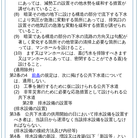
にあっては、減勢工の設置その他水勢を緩和する措置が
講ぜられていること。
(8)
暗渠その他の地下に設ける構造の部分で流下する下水
により気圧が急激に変動する箇所にあっては、排気口の
設置その他気圧の急激な変動を緩和する措置が講ぜられ
ていること。
(9)
暗渠である構造の部分の下水の流路の方向又は勾配が
著しく変化する箇所その他管渠の清掃上必要な箇所にあ
っては、マンホールを設けること。
(10)
ます又はマンホールには、蓋
(汚水を排除すべきます
又はマンホールにあっては、密閉することができる蓋)
を
設けること。
(適用除外)
第2条の4
前条
の規定は、次に掲げる公共下水道について
は、適用しない。
(1)
工事を施行するために仮に設けられる公共下水道
(2)
非常災害のために必要な応急措置として設けられる公
共下水道
第2章
排水設備の設置等
(排水設備の設置)
第3条
公共下水道の供用開始の日において排水設備を設置す
べき者は、当該日から遅滞なく当該排水設備を設置しなけ
ればならない。
(排水設備の接続方法及び内径等)
第4条
排水設備の新設、増設又は改築
(以下「新設等」とい