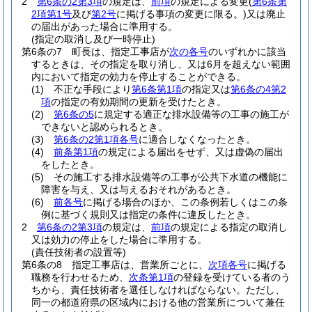
2
第6条の2第3項
の規定は、
前項
の規定による変更
(
第6条第
2項第1号
及び
第2号
に掲げる事項の変更に限る。)
又は廃止
の届出があった場合に準用する。
(指定の取消し及び一時停止)
第6条の7
町長は、指定工事店が
次の各号
のいずれかに該当
するときは、その指定を取り消し、又は6月を超えない範囲
内において指定の効力を停止することができる。
(1)
不正な手段により
第6条第1項
の指定又は
第6条の4第2
項
の指定の有効期間の更新を受けたとき。
(2)
第6条の5
に規定する適正な排水設備等の工事の施工が
できないと認められるとき。
(3)
第6条の2第1項各号
に適合しなくなったとき。
(4)
前条第1項
の規定による届出をせず、又は虚偽の届出
をしたとき。
(5)
その施工する排水設備等の工事が公共下水道の機能に
障害を与え、又は与えるおそれがあるとき。
(6)
前各号
に掲げる場合のほか、この条例若しくはこの条
例に基づく規則又は指定の条件に違反したとき。
2
第6条の2第3項
の規定は、
前項
の規定による指定の取消し
又は効力の停止をした場合に準用する。
(責任技術者の設置等)
第6条の8
指定工事店は、営業所ごとに、
次項各号
に掲げる
職務を行わせるため、
次条第1項
の登録を受けている者のう
ちから、責任技術者を選任しなければならない。
ただし、
同一の都道府県の区域内における他の営業所について兼任