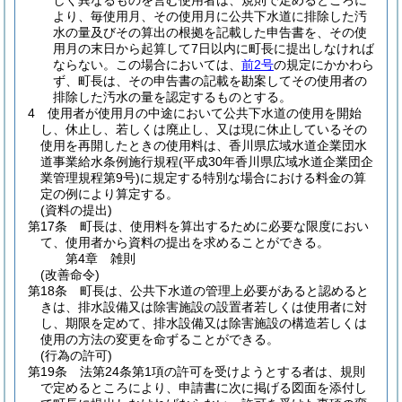
しく異なるものを営む使用者は、規則で定めるところに
より、毎使用月、その使用月に公共下水道に排除した汚
水の量及びその算出の根拠を記載した申告書を、その使
用月の末日から起算して7日以内に町長に提出しなければ
ならない。
この場合においては、
前2号
の規定にかかわら
ず、町長は、その申告書の記載を勘案してその使用者の
排除した汚水の量を認定するものとする。
4
使用者が使用月の中途において公共下水道の使用を開始
し、休止し、若しくは廃止し、又は現に休止しているその
使用を再開したときの使用料は、香川県広域水道企業団水
道事業給水条例施行規程
(平成30年香川県広域水道企業団企
業管理規程第9号)
に規定する特別な場合における料金の算
定の例により算定する。
(資料の提出)
第17条
町長は、使用料を算出するために必要な限度におい
て、使用者から資料の提出を求めることができる。
第4章
雑則
(改善命令)
第18条
町長は、公共下水道の管理上必要があると認めると
きは、排水設備又は除害施設の設置者若しくは使用者に対
し、期限を定めて、排水設備又は除害施設の構造若しくは
使用の方法の変更を命ずることができる。
(行為の許可)
第19条
法第24条第1項の許可を受けようとする者は、規則
で定めるところにより、申請書に次に掲げる図面を添付し