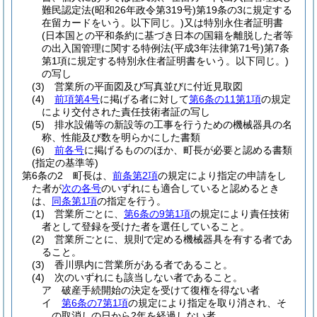
難民認定法
(昭和26年政令第319号)
第19条の3に規定する
在留カードをいう。以下同じ。)
又は特別永住者証明書
(日本国との平和条約に基づき日本の国籍を離脱した者等
の出入国管理に関する特例法
(平成3年法律第71号)
第7条
第1項に規定する特別永住者証明書をいう。以下同じ。)
の写し
(3)
営業所の平面図及び写真並びに付近見取図
(4)
前項第4号
に掲げる者に対して
第6条の11第1項
の規定
により交付された責任技術者証の写し
(5)
排水設備等の新設等の工事を行うための機械器具の名
称、性能及び数を明らかにした書類
(6)
前各号
に掲げるもののほか、町長が必要と認める書類
(指定の基準等)
第6条の2
町長は、
前条第2項
の規定により指定の申請をし
た者が
次の各号
のいずれにも適合していると認めるとき
は、
同条第1項
の指定を行う。
(1)
営業所ごとに、
第6条の9第1項
の規定により責任技術
者として登録を受けた者を選任していること。
(2)
営業所ごとに、規則で定める機械器具を有する者であ
ること。
(3)
香川県内に営業所がある者であること。
(4)
次のいずれにも該当しない者であること。
ア
破産手続開始の決定を受けて復権を得ない者
イ
第6条の7第1項
の規定により指定を取り消され、そ
の取消しの日から2年を経過しない者