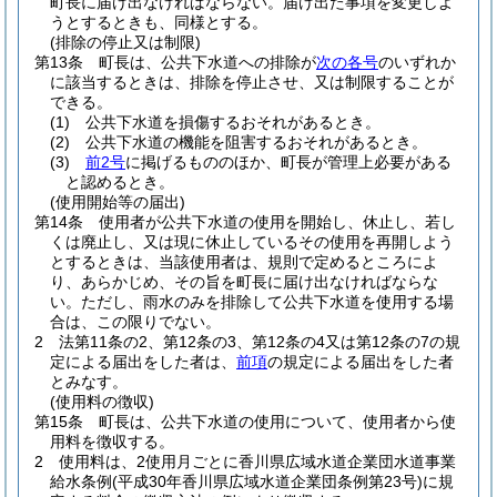
町長に届け出なければならない。
届け出た事項を変更しよ
うとするときも、同様とする。
(排除の停止又は制限)
第13条
町長は、公共下水道への排除が
次の各号
のいずれか
に該当するときは、排除を停止させ、又は制限することが
できる。
(1)
公共下水道を損傷するおそれがあるとき。
(2)
公共下水道の機能を阻害するおそれがあるとき。
(3)
前2号
に掲げるもののほか、町長が管理上必要がある
と認めるとき。
(使用開始等の届出)
第14条
使用者が公共下水道の使用を開始し、休止し、若し
くは廃止し、又は現に休止しているその使用を再開しよう
とするときは、当該使用者は、規則で定めるところによ
り、あらかじめ、その旨を町長に届け出なければならな
い。
ただし、雨水のみを排除して公共下水道を使用する場
合は、この限りでない。
2
法第11条の2、第12条の3、第12条の4又は第12条の7の規
定による届出をした者は、
前項
の規定による届出をした者
とみなす。
(使用料の徴収)
第15条
町長は、公共下水道の使用について、使用者から使
用料を徴収する。
2
使用料は、2使用月ごとに香川県広域水道企業団水道事業
給水条例
(平成30年香川県広域水道企業団条例第23号)
に規