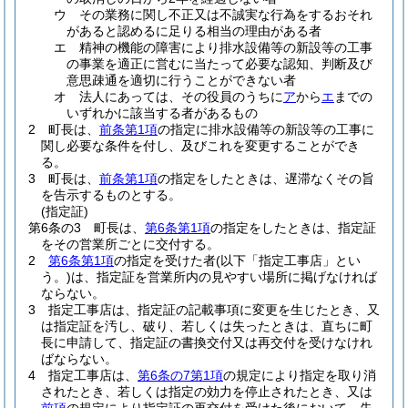
ウ
その業務に関し不正又は不誠実な行為をするおそれ
があると認めるに足りる相当の理由がある者
エ
精神の機能の障害により排水設備等の新設等の工事
の事業を適正に営むに当たって必要な認知、判断及び
意思疎通を適切に行うことができない者
オ
法人にあっては、その役員のうちに
ア
から
エ
までの
いずれかに該当する者があるもの
2
町長は、
前条第1項
の指定に排水設備等の新設等の工事に
関し必要な条件を付し、及びこれを変更することができ
る。
3
町長は、
前条第1項
の指定をしたときは、遅滞なくその旨
を告示するものとする。
(指定証)
第6条の3
町長は、
第6条第1項
の指定をしたときは、指定証
をその営業所ごとに交付する。
2
第6条第1項
の指定を受けた者
(以下「指定工事店」とい
う。)
は、指定証を営業所内の見やすい場所に掲げなければ
ならない。
3
指定工事店は、指定証の記載事項に変更を生じたとき、又
は指定証を汚し、破り、若しくは失ったときは、直ちに町
長に申請して、指定証の書換交付又は再交付を受けなけれ
ばならない。
4
指定工事店は、
第6条の7第1項
の規定により指定を取り消
されたとき、若しくは指定の効力を停止されたとき、又は