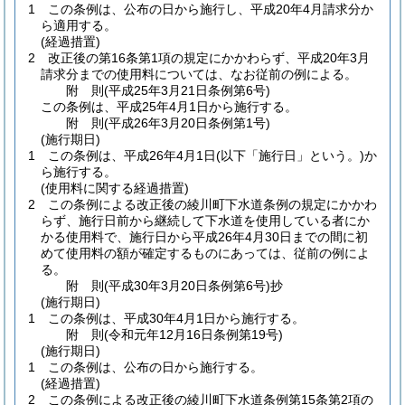
1
この条例は、公布の日から施行し、平成20年4月請求分か
ら適用する。
(経過措置)
2
改正後の第16条第1項の規定にかかわらず、平成20年3月
請求分までの使用料については、なお従前の例による。
附
則
(平成25年3月21日
条例第6号)
この条例は、平成25年4月1日から施行する。
附
則
(平成26年3月20日
条例第1号)
(施行期日)
1
この条例は、平成26年4月1日
(以下「施行日」という。)
か
ら施行する。
(使用料に関する経過措置)
2
この条例による改正後の綾川町下水道条例の規定にかかわ
らず、施行日前から継続して下水道を使用している者にか
かる使用料で、施行日から平成26年4月30日までの間に初
めて使用料の額が確定するものにあっては、従前の例によ
る。
附
則
(平成30年3月20日
条例第6号)
抄
(施行期日)
1
この条例は、平成30年4月1日から施行する。
附
則
(令和元年12月16日
条例第19号)
(施行期日)
1
この条例は、公布の日から施行する。
(経過措置)
2
この条例による改正後の綾川町下水道条例第15条第2項の