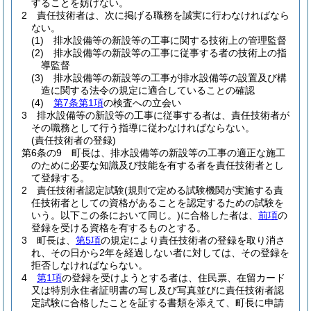
することを妨げない。
2
責任技術者は、次に掲げる職務を誠実に行わなければなら
ない。
(1)
排水設備等の新設等の工事に関する技術上の管理監督
(2)
排水設備等の新設等の工事に従事する者の技術上の指
導監督
(3)
排水設備等の新設等の工事が排水設備等の設置及び構
造に関する法令の規定に適合していることの確認
(4)
第7条第1項
の検査への立会い
3
排水設備等の新設等の工事に従事する者は、責任技術者が
その職務として行う指導に従わなければならない。
(責任技術者の登録)
第6条の9
町長は、排水設備等の新設等の工事の適正な施工
のために必要な知識及び技能を有する者を責任技術者とし
て登録する。
2
責任技術者認定試験
(規則で定める試験機関が実施する責
任技術者としての資格があることを認定するための試験を
いう。以下この条において同じ。)
に合格した者は、
前項
の
登録を受ける資格を有するものとする。
3
町長は、
第5項
の規定により責任技術者の登録を取り消さ
れ、その日から2年を経過しない者に対しては、その登録を
拒否しなければならない。
4
第1項
の登録を受けようとする者は、住民票、在留カード
又は特別永住者証明書の写し及び写真並びに責任技術者認
定試験に合格したことを証する書類を添えて、町長に申請