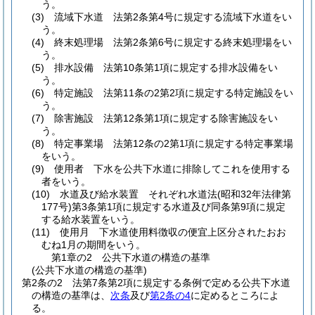
う。
(3)
流域下水道 法第2条第4号に規定する流域下水道をい
う。
(4)
終末処理場 法第2条第6号に規定する終末処理場をい
う。
(5)
排水設備 法第10条第1項に規定する排水設備をい
う。
(6)
特定施設 法第11条の2第2項に規定する特定施設をい
う。
(7)
除害施設 法第12条第1項に規定する除害施設をい
う。
(8)
特定事業場 法第12条の2第1項に規定する特定事業場
をいう。
(9)
使用者 下水を公共下水道に排除してこれを使用する
者をいう。
(10)
水道及び給水装置 それぞれ水道法
(昭和32年法律第
177号)
第3条第1項に規定する水道及び同条第9項に規定
する給水装置をいう。
(11)
使用月 下水道使用料徴収の便宜上区分されたおお
むね1月の期間をいう。
第1章の2
公共下水道の構造の基準
(公共下水道の構造の基準)
第2条の2
法第7条第2項に規定する条例で定める公共下水道
の構造の基準は、
次条
及び
第2条の4
に定めるところによ
る。