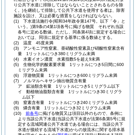
り公共下水道に排除してはならないこととされるものを除
く。)
を継続して排除して公共下水道を使用する者は、除害
施設を設け、又は必要な措置をしなければならない。
(1)
下水道法施行令
(昭和34年政令第147号。以下「令」と
いう。)
第9条の4第1項各号に掲げる物質 それぞれ当該
各号に定める数値。
ただし、同条第4項に規定する場合に
おいては、同項に規定する基準に係る数値とする。
(2)
温度 45度未満
(3)
アンモニア性窒素、亜硝酸性窒素及び硝酸性窒素含有
量 1リットルにつき380ミリグラム未満
(4)
水素イオン濃度 水素指数5を超え9未満
(5)
生物化学的酸素要求量 1リットルにつき5日間に600
ミリグラム未満
(6)
浮遊物質量 1リットルにつき600ミリグラム未満
(7)
ノルマルヘキサン抽出物質含有量
ア
鉱油類含有量 1リットルにつき5ミリグラム以下
イ
動植物油脂類含有量 1リットルにつき30ミリグラ
ム以下
(8)
窒素含有量 1リットルにつき240ミリグラム未満
(9)
燐含有量 1リットルにつき32ミリグラム未満
(10)
前各号
に掲げる物質又は項目以外のもので、条例に
より当該公共下水道
(当該公共下水道が法第6条第5号に規
定する流域関連公共下水道である場合には、当該公共下
水道が接続する流域下水道)
からの放流水に関する排水基