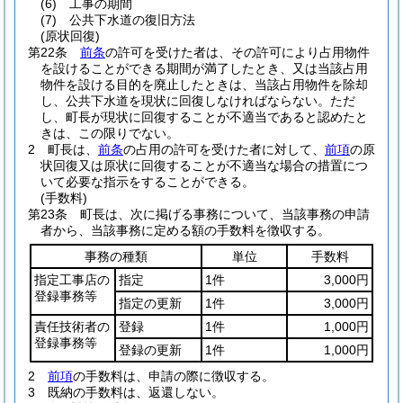
(6)
工事の期間
(7)
公共下水道の復旧方法
(原状回復)
第22条
前条
の許可を受けた者は、その許可により占用物件
を設けることができる期間が満了したとき、又は当該占用
物件を設ける目的を廃止したときは、当該占用物件を除却
し、公共下水道を現状に回復しなければならない。
ただ
し、町長が現状に回復することが不適当であると認めたと
きは、この限りでない。
2
町長は、
前条
の占用の許可を受けた者に対して、
前項
の原
状回復又は原状に回復することが不適当な場合の措置につ
いて必要な指示をすることができる。
(手数料)
第23条
町長は、次に掲げる事務について、当該事務の申請
者から、当該事務に定める額の手数料を徴収する。
事務の種類
単位
手数料
指定工事店の
指定
1件
3,000円
登録事務等
指定の更新
1件
3,000円
責任技術者の
登録
1件
1,000円
登録事務等
登録の更新
1件
1,000円
2
前項
の手数料は、申請の際に徴収する。
3
既納の手数料は、返還しない。