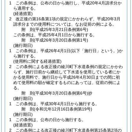
1
この条例は、公布の日から施行し、平成20年4月請求分か
ら適用する。
(経過措置)
2
改正後の第16条第1項の規定にかかわらず、平成20年3月
請求分までの使用料については、なお従前の例による。
附
則
(平成25年3月21日
条例第6号)
この条例は、平成25年4月1日から施行する。
附
則
(平成26年3月20日
条例第1号)
(施行期日)
1
この条例は、平成26年4月1日
(以下「施行日」という。)
か
ら施行する。
(使用料に関する経過措置)
2
この条例による改正後の綾川町下水道条例の規定にかかわ
らず、施行日前から継続して下水道を使用している者にか
かる使用料で、施行日から平成26年4月30日までの間に初
めて使用料の額が確定するものにあっては、従前の例によ
る。
附
則
(平成30年3月20日
条例第6号)
抄
(施行期日)
1
この条例は、平成30年4月1日から施行する。
附
則
(令和元年12月16日
条例第19号)
(施行期日)
1
この条例は、公布の日から施行する。
(経過措置)
2
この条例による改正後の綾川町下水道条例第15条第2項の