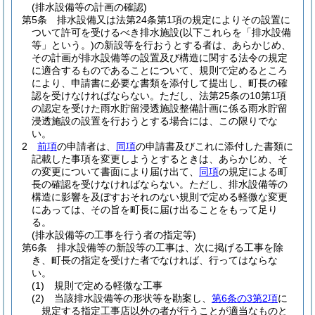
(排水設備等の計画の確認)
第5条
排水設備又は法第24条第1項の規定によりその設置に
ついて許可を受けるべき排水施設
(以下これらを「排水設備
等」という。)
の新設等を行おうとする者は、あらかじめ、
その計画が排水設備等の設置及び構造に関する法令の規定
に適合するものであることについて、規則で定めるところ
により、申請書に必要な書類を添付して提出し、町長の確
認を受けなければならない。
ただし、法第25条の10第1項
の認定を受けた雨水貯留浸透施設整備計画に係る雨水貯留
浸透施設の設置を行おうとする場合には、この限りでな
い。
2
前項
の申請者は、
同項
の申請書及びこれに添付した書類に
記載した事項を変更しようとするときは、あらかじめ、そ
の変更について書面により届け出て、
同項
の規定による町
長の確認を受けなければならない。
ただし、排水設備等の
構造に影響を及ぼすおそれのない規則で定める軽微な変更
にあっては、その旨を町長に届け出ることをもって足り
る。
(排水設備等の工事を行う者の指定等)
第6条
排水設備等の新設等の工事は、次に掲げる工事を除
き、町長の指定を受けた者でなければ、行ってはならな
い。
(1)
規則で定める軽微な工事
(2)
当該排水設備等の形状等を勘案し、
第6条の3第2項
に
規定する指定工事店以外の者が行うことが適当なものと