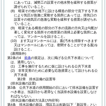
にあっては、減勢工の設置その他水勢を緩和する措置が
講ぜられていること。
(8)
暗渠その他の地下に設ける構造の部分で流下する下水
により気圧が急激に変動する箇所にあっては、排気口の
設置その他気圧の急激な変動を緩和する措置が講ぜられ
ていること。
(9)
暗渠である構造の部分の下水の流路の方向又は勾配が
著しく変化する箇所その他管渠の清掃上必要な箇所にあ
っては、マンホールを設けること。
(10)
ます又はマンホールには、蓋
(汚水を排除すべきます
又はマンホールにあっては、密閉することができる蓋)
を
設けること。
(適用除外)
第2条の4
前条
の規定は、次に掲げる公共下水道について
は、適用しない。
(1)
工事を施行するために仮に設けられる公共下水道
(2)
非常災害のために必要な応急措置として設けられる公
共下水道
第2章
排水設備の設置等
(排水設備の設置)
第3条
公共下水道の供用開始の日において排水設備を設置す
べき者は、当該日から遅滞なく当該排水設備を設置しなけ
ればならない。
(排水設備の接続方法及び内径等)
第4条
排水設備の新設、増設又は改築
(以下「新設等」とい