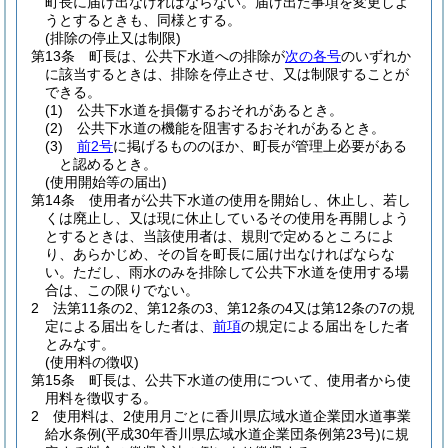
町長に届け出なければならない。
届け出た事項を変更しよ
うとするときも、同様とする。
(排除の停止又は制限)
第13条
町長は、公共下水道への排除が
次の各号
のいずれか
に該当するときは、排除を停止させ、又は制限することが
できる。
(1)
公共下水道を損傷するおそれがあるとき。
(2)
公共下水道の機能を阻害するおそれがあるとき。
(3)
前2号
に掲げるもののほか、町長が管理上必要がある
と認めるとき。
(使用開始等の届出)
第14条
使用者が公共下水道の使用を開始し、休止し、若し
くは廃止し、又は現に休止しているその使用を再開しよう
とするときは、当該使用者は、規則で定めるところによ
り、あらかじめ、その旨を町長に届け出なければならな
い。
ただし、雨水のみを排除して公共下水道を使用する場
合は、この限りでない。
2
法第11条の2、第12条の3、第12条の4又は第12条の7の規
定による届出をした者は、
前項
の規定による届出をした者
とみなす。
(使用料の徴収)
第15条
町長は、公共下水道の使用について、使用者から使
用料を徴収する。
2
使用料は、2使用月ごとに香川県広域水道企業団水道事業
給水条例
(平成30年香川県広域水道企業団条例第23号)
に規