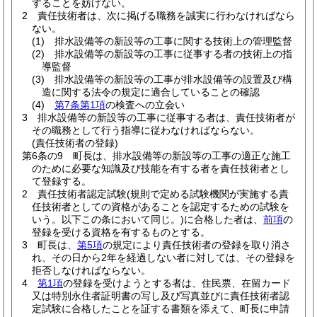
することを妨げない。
2
責任技術者は、次に掲げる職務を誠実に行わなければなら
ない。
(1)
排水設備等の新設等の工事に関する技術上の管理監督
(2)
排水設備等の新設等の工事に従事する者の技術上の指
導監督
(3)
排水設備等の新設等の工事が排水設備等の設置及び構
造に関する法令の規定に適合していることの確認
(4)
第7条第1項
の検査への立会い
3
排水設備等の新設等の工事に従事する者は、責任技術者が
その職務として行う指導に従わなければならない。
(責任技術者の登録)
第6条の9
町長は、排水設備等の新設等の工事の適正な施工
のために必要な知識及び技能を有する者を責任技術者とし
て登録する。
2
責任技術者認定試験
(規則で定める試験機関が実施する責
任技術者としての資格があることを認定するための試験を
いう。以下この条において同じ。)
に合格した者は、
前項
の
登録を受ける資格を有するものとする。
3
町長は、
第5項
の規定により責任技術者の登録を取り消さ
れ、その日から2年を経過しない者に対しては、その登録を
拒否しなければならない。
4
第1項
の登録を受けようとする者は、住民票、在留カード
又は特別永住者証明書の写し及び写真並びに責任技術者認
定試験に合格したことを証する書類を添えて、町長に申請