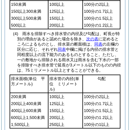
150未満
100以上
100分の2以上
150以上300未満
125以上
100分の1.7以上
300以上500未満
150以上
100分の1.5以上
500以上
200以上
100分の1.2以上
(4)
雨水を排除すべき排水管の内径及び勾配は、町長が特
別の理由があると認めた場合を除き、
次の表
に定めると
ころによるものとし、排水渠の断面積は、
同表
の左欄の
区分に応じ、それぞれ
同表
中欄に掲げる内径の排水管と
同程度以上の流下能力のあるものとすること。
ただし、
一の敷地から排除される雨水又は雨水を含む下水の一部
を排除すべき排水管で延長が3メートル以下のものの内径
は、75ミリメートル以上とすることができる。
排水面積
(単位 平
排水管の内径
(単
勾配
方メートル)
位 ミリメート
ル)
200未満
100以上
100分の2以上
200以上400未満
125以上
100分の1.7以上
400以上600未満
150以上
100分の1.5以上
600以上1,500未満
200以上
100分の1.2以上
1,500以上
250以上
100分の1以上