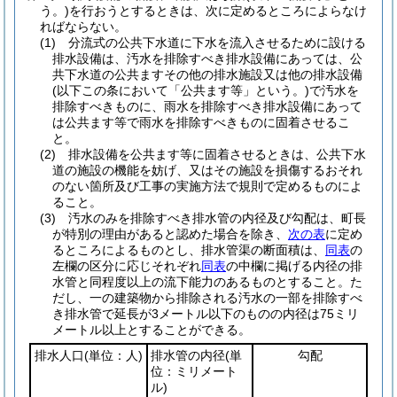
う。)
を行おうとするときは、次に定めるところによらなけ
ればならない。
(1)
分流式の公共下水道に下水を流入させるために設ける
排水設備は、汚水を排除すべき排水設備にあっては、公
共下水道の公共ますその他の排水施設又は他の排水設備
(以下この条において「公共ます等」という。)
で汚水を
排除すべきものに、雨水を排除すべき排水設備にあって
は公共ます等で雨水を排除すべきものに固着させるこ
と。
(2)
排水設備を公共ます等に固着させるときは、公共下水
道の施設の機能を妨げ、又はその施設を損傷するおそれ
のない箇所及び工事の実施方法で規則で定めるものによ
ること。
(3)
汚水のみを排除すべき排水管の内径及び勾配は、町長
が特別の理由があると認めた場合を除き、
次の表
に定め
るところによるものとし、排水管渠の断面積は、
同表
の
左欄の区分に応じそれぞれ
同表
の中欄に掲げる内径の排
水管と同程度以上の流下能力のあるものとすること。
た
だし、一の建築物から排除される汚水の一部を排除すべ
き排水管で延長が3メートル以下のものの内径は75ミリ
メートル以上とすることができる。
排水人口
(単位：人)
排水管の内径
(単
勾配
位：ミリメート
ル)