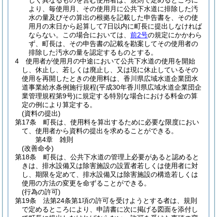
しく異なるものを営む使用者は、規則で定めるところに
より、毎使用月、その使用月に公共下水道に排除した汚
水の量及びその算出の根拠を記載した申告書を、その使
用月の末日から起算して7日以内に町長に提出しなければ
ならない。
この場合においては、
前2号
の規定にかかわら
ず、町長は、その申告書の記載を勘案してその使用者の
排除した汚水の量を認定するものとする。
4
使用者が使用月の中途において公共下水道の使用を開始
し、休止し、若しくは廃止し、又は現に休止しているその
使用を再開したときの使用料は、香川県広域水道企業団水
道事業給水条例施行規程
(平成30年香川県広域水道企業団企
業管理規程第9号)
に規定する特別な場合における料金の算
定の例により算定する。
(資料の提出)
第17条
町長は、使用料を算出するために必要な限度におい
て、使用者から資料の提出を求めることができる。
第4章
雑則
(改善命令)
第18条
町長は、公共下水道の管理上必要があると認めると
きは、排水設備又は除害施設の設置者若しくは使用者に対
し、期限を定めて、排水設備又は除害施設の構造若しくは
使用の方法の変更を命ずることができる。
(行為の許可)
第19条
法第24条第1項の許可を受けようとする者は、規則
で定めるところにより、申請書に次に掲げる図面を添付し