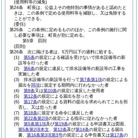
(使用料等の減免)
第24条
町長は、公益上その他特別の事情があると認めたと
きは、この条例で定める使用料等を減額し、又は免除する
ことができる。
(委任)
第25条
この条例に定めるもののほか、この条例の施行に関
し必要な事項は、町長が別に定める。
第5章
罰則
(罰則)
第26条
次に掲げる者は、5万円以下の過料に処する。
(1)
第5条
の規定による確認を受けないで排水設備等の新
設等を行った者
(2)
第6条
の規定に違反して排水設備等の新設等の工事を
実施した者
(3)
排水設備等の新設等を行って
第7条第1項
の規定による
届出を
同項
に規定する期間内に行わなかった者
(4)
第8条
又は
第10条
の規定に違反した使用者
(5)
第12条
の規定による届出を怠った者
(6)
第17条
の規定による資料の提出を求められてこれを拒
否し、又は怠った者
(7)
第18条
に規定する命令に違反した者
(8)
第22条第2項
の規定による指示に従わなかった者
(9)
第5条第1項
及び
第19条
の規定による申請書又は図面、
第5条第2項本文
、
第12条
及び
第14条
の規定による届出
書、
第16条第3項第3号
の規定による申告書又は
第17条
の