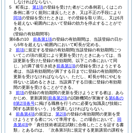
しなければならない。
5
町長は、
第1項
の登録を受けた者がこの条例若しくはこの
条例に基づく規則に違反したとき、又は不正の手段により
同項
の登録を受けたときは、その登録を取り消し、又は6月
を超えない範囲内において登録の効力を停止することがで
きる。
(登録の有効期間等)
第6条の10
前条第1項
の登録の有効期間は、当該登録の日か
ら5年を超えない範囲内において町長が定める。
2
前項
に規定する登録の有効期間
(当該登録の有効期間につ
いてこの項の規定により更新を受けたときにあっては、当
該更新を受けた登録の有効期間。以下この条において同
じ。)
の満了後引き続き
前条第1項
の登録を受けようとする
者は、当該有効期間が満了する日までに登録の有効期間の
更新を受けなければならない。
ただし、町長が特にやむを
得ないと認めるときは、当該満了する日後に登録の有効期
間の更新を受けることができる。
3
前項
の登録の有効期間の更新を受けようとする者は、あら
かじめ、更新講習
(
前条第2項
の試験機関が実施する
第6条の
8第2項各号
に掲げる職務を行うのに必要な知識及び技能に
関する講習をいう。)
を受講しなければならない。
4
前条第4項
の規定は、
第2項
の登録の有効期間の更新を受
けようとする者について準用する。
この場合において、
同
条第4項
中「責任技術者認定試験に合格したことを証する書
類」とあるのは、「次条第3項に規定する更新講習の課程を