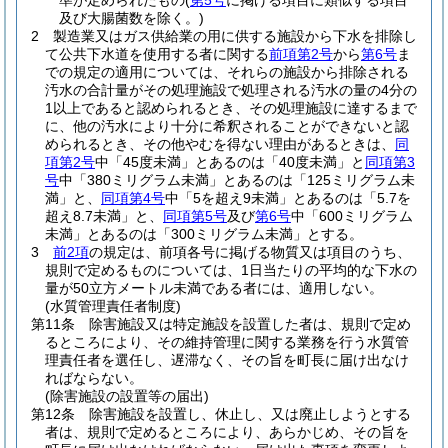
準が定められたもの
(
第5号
に掲げる項目に類似する項目
及び大腸菌数を除く。)
2
製造業又はガス供給業の用に供する施設から下水を排除し
て公共下水道を使用する者に関する
前項第2号
から
第6号
ま
での規定の適用については、それらの施設から排除される
汚水の合計量がその処理施設で処理される汚水の量の4分の
1以上であると認められるとき、その処理施設に達するまで
に、他の汚水により十分に希釈されることができないと認
められるとき、その他やむを得ない理由があるときは、
同
項第2号
中「45度未満」とあるのは「40度未満」と
同項第3
号
中「380ミリグラム未満」とあるのは「125ミリグラム未
満」と、
同項第4号
中「5を超え9未満」とあるのは「5.7を
超え8.7未満」と、
同項第5号
及び
第6号
中「600ミリグラム
未満」とあるのは「300ミリグラム未満」とする。
3
前2項
の規定は、前項各号に掲げる物質又は項目のうち、
規則で定めるものについては、1日当たりの平均的な下水の
量が50立方メートル未満である者には、適用しない。
(水質管理責任者制度)
第11条
除害施設又は特定施設を設置した者は、規則で定め
るところにより、その維持管理に関する業務を行う水質管
理責任者を選任し、遅滞なく、その旨を町長に届け出なけ
ればならない。
(除害施設の設置等の届出)
第12条
除害施設を設置し、休止し、又は廃止しようとする
者は、規則で定めるところにより、あらかじめ、その旨を