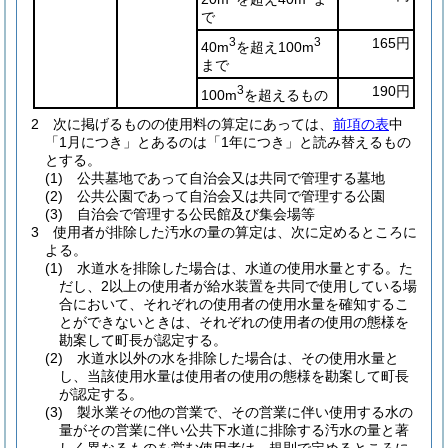
で
3
3
165円
40m
を超え100m
まで
3
190円
100m
を超えるもの
2
次に掲げるものの使用料の算定にあっては、
前項の表
中
「1月につき」とあるのは「1年につき」と読み替えるもの
とする。
(1)
公共墓地であって自治会又は共同で管理する墓地
(2)
公共公園であって自治会又は共同で管理する公園
(3)
自治会で管理する公民館及び集会場等
3
使用者が排除した汚水の量の算定は、次に定めるところに
よる。
(1)
水道水を排除した場合は、水道の使用水量とする。
た
だし、2以上の使用者が給水装置を共同で使用している場
合において、それぞれの使用者の使用水量を確知するこ
とができないときは、それぞれの使用者の使用の態様を
勘案して町長が認定する。
(2)
水道水以外の水を排除した場合は、その使用水量と
し、当該使用水量は使用者の使用の態様を勘案して町長
が認定する。
(3)
製氷業その他の営業で、その営業に伴い使用する水の
量がその営業に伴い公共下水道に排除する汚水の量と著