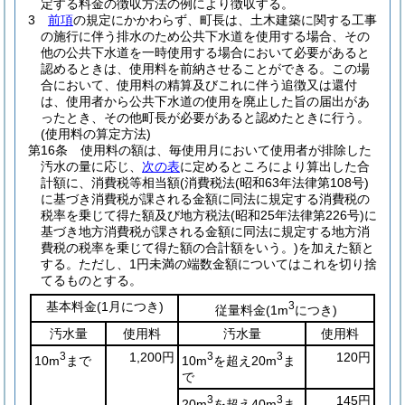
定する料金の徴収方法の例により徴収する。
3
前項
の規定にかかわらず、町長は、土木建築に関する工事
の施行に伴う排水のため公共下水道を使用する場合、その
他の公共下水道を一時使用する場合において必要があると
認めるときは、使用料を前納させることができる。
この場
合において、使用料の精算及びこれに伴う追徴又は還付
は、使用者から公共下水道の使用を廃止した旨の届出があ
ったとき、その他町長が必要があると認めたときに行う。
(使用料の算定方法)
第16条
使用料の額は、毎使用月において使用者が排除した
汚水の量に応じ、
次の表
に定めるところにより算出した合
計額に、消費税等相当額
(消費税法
(昭和63年法律第108号)
に基づき消費税が課される金額に同法に規定する消費税の
税率を乗じて得た額及び地方税法
(昭和25年法律第226号)
に
基づき地方消費税が課される金額に同法に規定する地方消
費税の税率を乗じて得た額の合計額をいう。)
を加えた額と
する。
ただし、1円未満の端数金額についてはこれを切り捨
てるものとする。
基本料金
(1月につき)
3
従量料金
(1m
につき)
汚水量
使用料
汚水量
使用料
3
1,200円
3
3
120円
10m
まで
10m
を超え20m
ま
で
3
3
145円
20m
を超え40m
ま