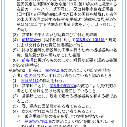
難民認定法
(昭和26年政令第319号)
第19条の3に規定する
在留カードをいう。以下同じ。)
又は特別永住者証明書
(日本国との平和条約に基づき日本の国籍を離脱した者等
の出入国管理に関する特例法
(平成3年法律第71号)
第7条
第1項に規定する特別永住者証明書をいう。以下同じ。)
の写し
(3)
営業所の平面図及び写真並びに付近見取図
(4)
前項第4号
に掲げる者に対して
第6条の11第1項
の規定
により交付された責任技術者証の写し
(5)
排水設備等の新設等の工事を行うための機械器具の名
称、性能及び数を明らかにした書類
(6)
前各号
に掲げるもののほか、町長が必要と認める書類
(指定の基準等)
第6条の2
町長は、
前条第2項
の規定により指定の申請をし
た者が
次の各号
のいずれにも適合していると認めるとき
は、
同条第1項
の指定を行う。
(1)
営業所ごとに、
第6条の9第1項
の規定により責任技術
者として登録を受けた者を選任していること。
(2)
営業所ごとに、規則で定める機械器具を有する者であ
ること。
(3)
香川県内に営業所がある者であること。
(4)
次のいずれにも該当しない者であること。
ア
破産手続開始の決定を受けて復権を得ない者
イ
第6条の7第1項
の規定により指定を取り消され、そ
の取消しの日から2年を経過しない者