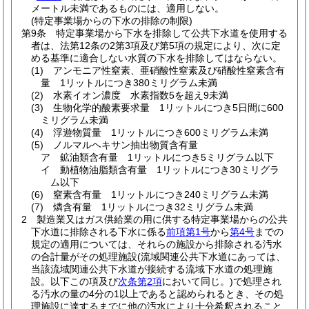
メートル未満であるものには、適用しない。
(特定事業場からの下水の排除の制限)
第9条
特定事業場から下水を排除して公共下水道を使用する
者は、法第12条の2第3項及び第5項の規定により、次に定
める基準に適合しない水質の下水を排除してはならない。
(1)
アンモニア性窒素、亜硝酸性窒素及び硝酸性窒素含有
量 1リットルにつき380ミリグラム未満
(2)
水素イオン濃度 水素指数5を超え9未満
(3)
生物化学的酸素要求量 1リットルにつき5日間に600
ミリグラム未満
(4)
浮遊物質量 1リットルにつき600ミリグラム未満
(5)
ノルマルヘキサン抽出物質含有量
ア
鉱油類含有量 1リットルにつき5ミリグラム以下
イ
動植物油脂類含有量 1リットルにつき30ミリグラ
ム以下
(6)
窒素含有量 1リットルにつき240ミリグラム未満
(7)
燐含有量 1リットルにつき32ミリグラム未満
2
製造業又はガス供給業の用に供する特定事業場からの公共
下水道に排除される下水に係る
前項第1号
から
第4号
までの
規定の適用については、それらの施設から排除される汚水
の合計量がその処理施設
(流域関連公共下水道にあっては、
当該流域関連公共下水道が接続する流域下水道の処理施
設。以下この項及び
次条第2項
において同じ。)
で処理され
る汚水の量の4分の1以上であると認められるとき、その処
理施設に達するまでに他の汚水により十分希釈されること