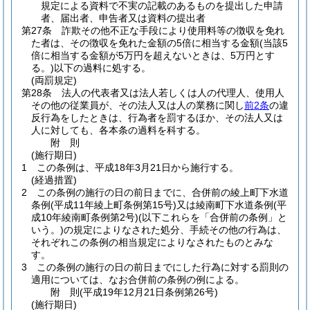
規定による資料で不実の記載のあるものを提出した申請
者、届出者、申告者又は資料の提出者
第27条
詐欺その他不正な手段により使用料等の徴収を免れ
た者は、その徴収を免れた金額の5倍に相当する金額
(当該5
倍に相当する金額が5万円を超えないときは、5万円とす
る。)
以下の過料に処する。
(両罰規定)
第28条
法人の代表者又は法人若しくは人の代理人、使用人
その他の従業員が、その法人又は人の業務に関し
前2条
の違
反行為をしたときは、行為者を罰するほか、その法人又は
人に対しても、各本条の過料を科する。
附
則
(施行期日)
1
この条例は、平成18年3月21日から施行する。
(経過措置)
2
この条例の施行の日の前日までに、合併前の綾上町下水道
条例
(平成11年綾上町条例第15号)
又は綾南町下水道条例
(平
成10年綾南町条例第2号)
(以下これらを「合併前の条例」と
いう。)
の規定によりなされた処分、手続その他の行為は、
それぞれこの条例の相当規定によりなされたものとみな
す。
3
この条例の施行の日の前日までにした行為に対する罰則の
適用については、なお合併前の条例の例による。
附
則
(平成19年12月21日
条例第26号)
(施行期日)