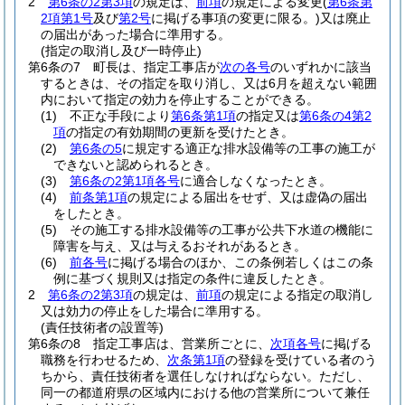
2
第6条の2第3項
の規定は、
前項
の規定による変更
(
第6条第
2項第1号
及び
第2号
に掲げる事項の変更に限る。)
又は廃止
の届出があった場合に準用する。
(指定の取消し及び一時停止)
第6条の7
町長は、指定工事店が
次の各号
のいずれかに該当
するときは、その指定を取り消し、又は6月を超えない範囲
内において指定の効力を停止することができる。
(1)
不正な手段により
第6条第1項
の指定又は
第6条の4第2
項
の指定の有効期間の更新を受けたとき。
(2)
第6条の5
に規定する適正な排水設備等の工事の施工が
できないと認められるとき。
(3)
第6条の2第1項各号
に適合しなくなったとき。
(4)
前条第1項
の規定による届出をせず、又は虚偽の届出
をしたとき。
(5)
その施工する排水設備等の工事が公共下水道の機能に
障害を与え、又は与えるおそれがあるとき。
(6)
前各号
に掲げる場合のほか、この条例若しくはこの条
例に基づく規則又は指定の条件に違反したとき。
2
第6条の2第3項
の規定は、
前項
の規定による指定の取消し
又は効力の停止をした場合に準用する。
(責任技術者の設置等)
第6条の8
指定工事店は、営業所ごとに、
次項各号
に掲げる
職務を行わせるため、
次条第1項
の登録を受けている者のう
ちから、責任技術者を選任しなければならない。
ただし、
同一の都道府県の区域内における他の営業所について兼任