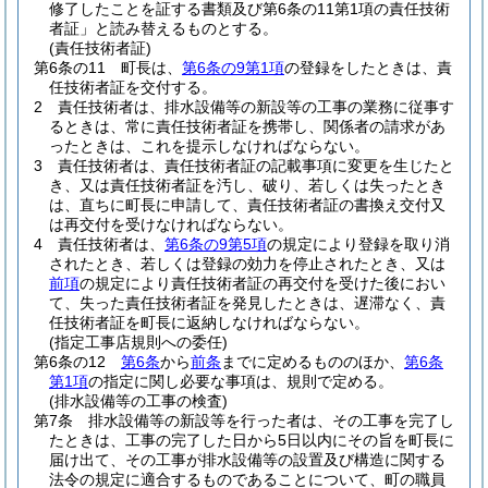
修了したことを証する書類及び第6条の11第1項の責任技術
者証」と読み替えるものとする。
(責任技術者証)
第6条の11
町長は、
第6条の9第1項
の登録をしたときは、責
任技術者証を交付する。
2
責任技術者は、排水設備等の新設等の工事の業務に従事す
るときは、常に責任技術者証を携帯し、関係者の請求があ
ったときは、これを提示しなければならない。
3
責任技術者は、責任技術者証の記載事項に変更を生じたと
き、又は責任技術者証を汚し、破り、若しくは失ったとき
は、直ちに町長に申請して、責任技術者証の書換え交付又
は再交付を受けなければならない。
4
責任技術者は、
第6条の9第5項
の規定により登録を取り消
されたとき、若しくは登録の効力を停止されたとき、又は
前項
の規定により責任技術者証の再交付を受けた後におい
て、失った責任技術者証を発見したときは、遅滞なく、責
任技術者証を町長に返納しなければならない。
(指定工事店規則への委任)
第6条の12
第6条
から
前条
までに定めるもののほか、
第6条
第1項
の指定に関し必要な事項は、規則で定める。
(排水設備等の工事の検査)
第7条
排水設備等の新設等を行った者は、その工事を完了し
たときは、工事の完了した日から5日以内にその旨を町長に
届け出て、その工事が排水設備等の設置及び構造に関する
法令の規定に適合するものであることについて、町の職員