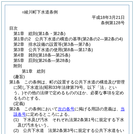
○綾川町下水道条例
平成18年3月21日
条例第128号
目次
第1章
総則
(第1条・第2条)
第1章の2
公共下水道の構造の基準
(第2条の2―第2条の4)
第2章
排水設備の設置等
(第3条―第7条)
第3章
公共下水道の使用
(第8条―第17条)
第4章
雑則
(第18条―第25条)
第5章
罰則
(第26条―第28条)
附則
第1章
総則
(趣旨)
第1条
この条例は、町の設置する公共下水道の構造及び管理
に関し下水道法
(昭和33年法律第79号。以下「法」とい
う。)
その他の法律で定めるもののほか、必要な事項を定め
るものとする。
(定義)
第2条
この条例において
次の各号
に掲げる用語の意義は、
当
該各号
に定めるところによる。
(1)
下水及び汚水 それぞれ法第2条第1号に規定する下水
及び汚水をいう。
(2)
公共下水道 法第2条第3号に規定する公共下水道をい