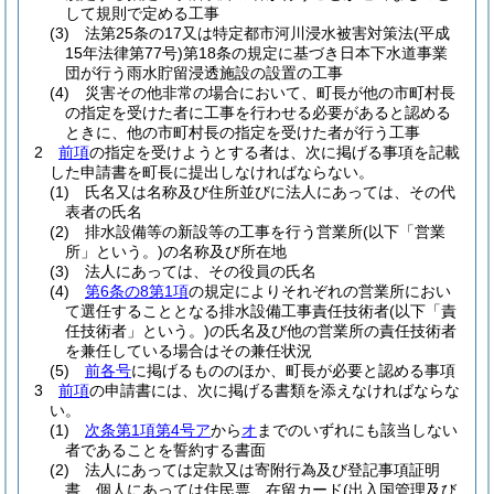
して規則で定める工事
(3)
法第25条の17又は特定都市河川浸水被害対策法
(平成
15年法律第77号)
第18条の規定に基づき日本下水道事業
団が行う雨水貯留浸透施設の設置の工事
(4)
災害その他非常の場合において、町長が他の市町村長
の指定を受けた者に工事を行わせる必要があると認める
ときに、他の市町村長の指定を受けた者が行う工事
2
前項
の指定を受けようとする者は、次に掲げる事項を記載
した申請書を町長に提出しなければならない。
(1)
氏名又は名称及び住所並びに法人にあっては、その代
表者の氏名
(2)
排水設備等の新設等の工事を行う営業所
(以下「営業
所」という。)
の名称及び所在地
(3)
法人にあっては、その役員の氏名
(4)
第6条の8第1項
の規定によりそれぞれの営業所におい
て選任することとなる排水設備工事責任技術者
(以下「責
任技術者」という。)
の氏名及び他の営業所の責任技術者
を兼任している場合はその兼任状況
(5)
前各号
に掲げるもののほか、町長が必要と認める事項
3
前項
の申請書には、次に掲げる書類を添えなければならな
い。
(1)
次条第1項第4号ア
から
オ
までのいずれにも該当しない
者であることを誓約する書面
(2)
法人にあっては定款又は寄附行為及び登記事項証明
書、個人にあっては住民票、在留カード
(出入国管理及び