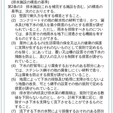
(排水施設の構造の基準)
第2条の3
排水施設
(これを補完する施設を含む。)
の構造の
基準は、次のとおりとする。
(1)
堅固で耐久力を有する構造とすること。
(2)
コンクリートその他の耐水性の材料で造り、かつ、漏
水及び地下水の侵入を最小限度のものとする措置が講ぜ
られていること。
ただし、雨水を排除すべきものについ
ては、多孔管その他雨水を地下に浸透させる機能を有す
るものとすることができる。
(3)
屋外にあるもの
(生活環境の保全又は人の健康の保護
に支障が生ずるおそれのないものとして規則で定めるも
のを除く。)
にあっては、覆い又は柵の設置その他下水の
飛散を防止し、及び人の立入りを制限する措置が講ぜら
れていること。
(4)
下水の貯留等により腐食するおそれのある部分にあっ
ては、ステンレス鋼その他の腐食しにくい材料で造り、
又は腐食を防止する措置が講ぜられていること。
(5)
地震によって下水の排除及び処理に支障が生じないよ
う地盤の改良、可とう継手の設置その他の規則で定める
措置が講ぜられていること。
(6)
排水管の内径及び排水渠の断面積は、規則で定める数
値を下回らないものとし、かつ、計画下水量に応じ、排
除すべき下水を支障なく流下させることができるものと
すること。
(7)
流下する下水の水勢により損傷するおそれのある部分