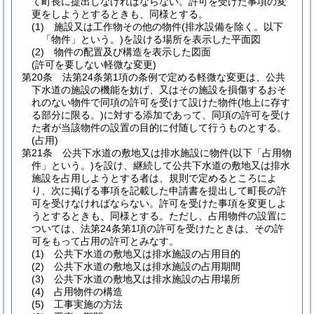
て町長に提出しなければならない。
許可を受けた事項の変
更をしようとするときも、同様とする。
(1)
施設又は工作物その他の物件
(排水設備を除く。以下
「物件」という。)
を設ける場所を表示した平面図
(2)
物件の配置及び構造を表示した図面
(許可を要しない軽微な変更)
第20条
法第24条第1項の条例で定める軽微な変更は、公共
下水道の施設の機能を妨げ、又はその施設を損傷するおそ
れのない物件で同項の許可を受けて設けた物件
(地上に存す
る部分に限る。)
に対する添加であって、同項の許可を受け
た者が当該物件の設置の目的に付随して行うものとする。
(占用)
第21条
公共下水道の敷地又は排水施設に物件
(以下「占用物
件」という。)
を設け、継続して公共下水道の敷地又は排水
施設を占用しようとする者は、規則で定めるところによ
り、次に掲げる事項を記載した申請書を提出して町長の許
可を受けなければならない。
許可を受けた事項を変更しよ
うとするときも、同様とする。
ただし、占用物件の設置に
ついては、法第24条第1項の許可を受けたときは、その許
可をもって占用の許可とみなす。
(1)
公共下水道の敷地又は排水施設の占用目的
(2)
公共下水道の敷地又は排水施設の占用期間
(3)
公共下水道の敷地又は排水施設の占用場所
(4)
占用物件の構造
(5)
工事実施の方法