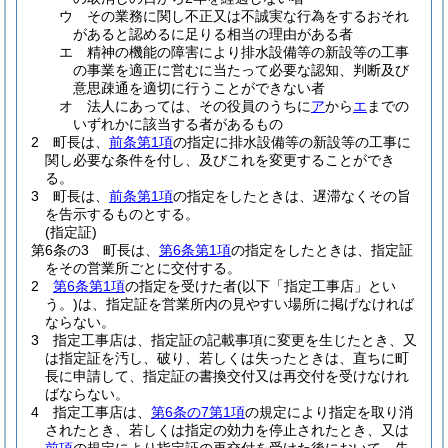
ウ
その業務に関し不正又は不誠実な行為をするおそれ
があると認めるに足りる相当の理由がある者
エ
精神の機能の障害により排水設備等の新設等の工事
の事業を適正に営むに当たって必要な認知、判断及び
意思疎通を適切に行うことができない者
オ
法人にあっては、その役員のうちに
ア
から
エ
までの
いずれかに該当する者があるもの
2
町長は、
前条第1項
の指定に排水設備等の新設等の工事に
関し必要な条件を付し、及びこれを変更することができ
る。
3
町長は、
前条第1項
の指定をしたときは、遅滞なくその旨
を告示するものとする。
(指定証)
第6条の3
町長は、
第6条第1項
の指定をしたときは、指定証
をその営業所ごとに交付する。
2
第6条第1項
の指定を受けた者
(以下「指定工事店」とい
う。)
は、指定証を営業所内の見やすい場所に掲げなければ
ならない。
3
指定工事店は、指定証の記載事項に変更を生じたとき、又
は指定証を汚し、破り、若しくは失ったときは、直ちに町
長に申請して、指定証の書換交付又は再交付を受けなけれ
ばならない。
4
指定工事店は、
第6条の7第1項
の規定により指定を取り消
されたとき、若しくは指定の効力を停止されたとき、又は