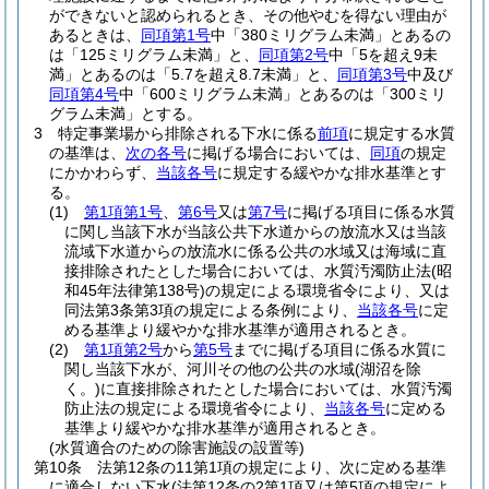
ができないと認められるとき、その他やむを得ない理由が
あるときは、
同項第1号
中「380ミリグラム未満」とあるの
は「125ミリグラム未満」と、
同項第2号
中「5を超え9未
満」とあるのは「5.7を超え8.7未満」と、
同項第3号
中及び
同項第4号
中「600ミリグラム未満」とあるのは「300ミリ
グラム未満」とする。
3
特定事業場から排除される下水に係る
前項
に規定する水質
の基準は、
次の各号
に掲げる場合においては、
同項
の規定
にかかわらず、
当該各号
に規定する緩やかな排水基準とす
る。
(1)
第1項第1号
、
第6号
又は
第7号
に掲げる項目に係る水質
に関し当該下水が当該公共下水道からの放流水又は当該
流域下水道からの放流水に係る公共の水域又は海域に直
接排除されたとした場合においては、水質汚濁防止法
(昭
和45年法律第138号)
の規定による環境省令により、又は
同法第3条第3項の規定による条例により、
当該各号
に定
める基準より緩やかな排水基準が適用されるとき。
(2)
第1項第2号
から
第5号
までに掲げる項目に係る水質に
関し当該下水が、河川その他の公共の水域
(湖沼を除
く。)
に直接排除されたとした場合においては、水質汚濁
防止法の規定による環境省令により、
当該各号
に定める
基準より緩やかな排水基準が適用されるとき。
(水質適合のための除害施設の設置等)
第10条
法第12条の11第1項の規定により、次に定める基準
に適合しない下水
(法第12条の2第1項又は第5項の規定によ