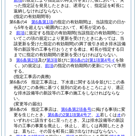
前項
の規定により指定証の再交付を受けた後において、失
った指定証を発見したときは、遅滞なく、指定証を町長に
返納しなければならない。
(指定の有効期間等)
第6条の4
第6条第1項
の指定の有効期間は、当該指定の日か
ら5年を超えない範囲内において、町長が定める。
2
前項
に規定する指定の有効期間
(当該指定の有効期間につ
いてこの項の規定により更新を受けたときにあっては、当
該更新を受けた指定の有効期間)
の満了後引き続き排水設備
等の新設等の工事を行おうとする者は、町長が指定する日
までに指定の有効期間の更新を受けなければならない。
3
第6条第2項
及び
第3項
並びに
第6条の2
(
第1項第4号イ
を除
く。)
の規定は、
前項
の指定の有効期間の更新について準用
する。
(指定工事店の責務)
第6条の5
指定工事店は、下水道に関する法令並びにこの条
例及びこの条例に基づく規則の定めるところにより、適正
な排水設備等の新設等の工事の施工をしなければならな
い。
(変更等の届出)
第6条の6
指定工事店は、
第6条第2項各号
に掲げる事項に変
更を生じたとき、
第6条の2第1項第4号ア
、
エ
若しくは
オ
の
いずれかに該当するに至ったとき、又は排水設備等の新設
等の工事の事業を廃止し、休止し、若しくは再開したとき
は、直ちに、その旨を町長に届け出なければならない。