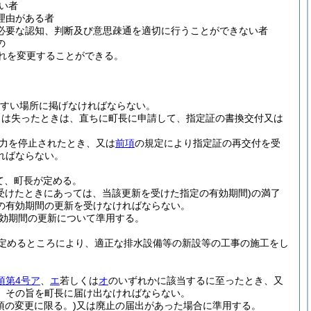
い者
理由がある者
必要な認知、判断及び意思疎通を適切に行うことができない者
の
れを変更することができる。
すい場所に掲げなければならない。
くは失ったときは、直ちに町長に申請して、指定証の書換交付又は
力を停止されたとき、又は
前項
の規定により指定証の再交付を受
ればならない。
て、町長が定める。
受けたときにあっては、当該更新を受けた指定の有効期間)
の満了
の有効期間の更新を受けなければならない。
効期間の更新について準用する。
定めるところにより、適正な排水設備等の新設等の工事の施工をし
項第4号ア
、
エ
若しくは
オ
のいずれかに該当するに至ったとき、又
、その旨を町長に届け出なければならない。
項の変更に限る。)
又は廃止の届出があった場合に準用する。