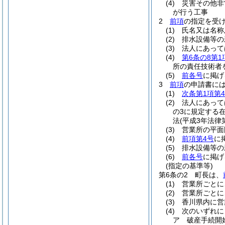
(4)
災害その他非
が行う工事
2
前項
の指定を受
(1)
氏名又は名称
(2)
排水設備等の
(3)
法人にあって
(4)
第6条の8第1
所の責任技術者
(5)
前各号
に掲げ
3
前項
の申請書に
(1)
次条第1項第
(2)
法人にあって
の3に規定する
法
(平成3年法律第
(3)
営業所の平面
(4)
前項第4号
に
(5)
排水設備等の
(6)
前各号
に掲げ
(指定の基準等)
第6条の2
町長は、
(1)
営業所ごとに
(2)
営業所ごとに
(3)
香川県内に営
(4)
次のいずれに
ア
破産手続開