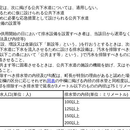
定は、次に掲げる公共下水道については、適用しない。
るために仮に設けられる公共下水道
めに必要な応急措置として設けられる公共下水道
設備の設置等
の供用開始の日において排水設備を設置すべき者は、当該日から遅滞な
法及び内径等)
新設、増設又は改築
(以下「新設等」という。)
を行おうとするときは、次
下水道に下水を流入させるために設ける排水設備は、汚水を排除すべき
(以下この条において「公共ます等」という。)
で汚水を排除すべきもの
着させること。
共ます等に固着させるときは、公共下水道の施設の機能を妨げ、又はそ
ること。
除すべき排水管の内径及び勾配は、町長が特別の理由があると認めた場
左欄の区分に応じそれぞれ
同表
の中欄に掲げる内径の排水管と同程度以
部を排除すべき排水管で延長が3メートル以下のものの内径は75ミリメ
水人口
(単位：人)
排水管の内径
(単位：ミリメートル)
100以上
125以上
150以上
200以上