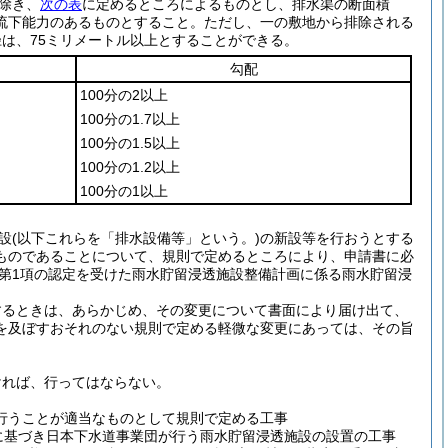
除き、
次の表
に定めるところによるものとし、排水渠の断面積
流下能力のあるものとすること。
ただし、一の敷地から排除される
は、75ミリメートル以上とすることができる。
勾配
100分の2以上
100分の1.7以上
100分の1.5以上
100分の1.2以上
100分の1以上
設
(以下これらを「排水設備等」という。)
の新設等を行おうとする
ものであることについて、規則で定めるところにより、申請書に必
10第1項の認定を受けた雨水貯留浸透施設整備計画に係る雨水貯留浸
するときは、あらかじめ、その変更について書面により届け出て、
を及ぼすおそれのない規則で定める軽微な変更にあっては、その旨
ければ、行ってはならない。
行うことが適当なものとして規則で定める工事
に基づき日本下水道事業団が行う雨水貯留浸透施設の設置の工事