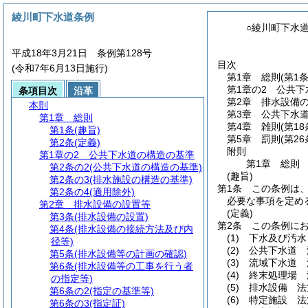
綾川町下水道条例
○綾川町下水
平成18年3月21日 条例第128号
目次
(令和7年6月13日施行)
第1章
総則
(第1
第1章の2
公共下
条項目次
沿革
第2章
排水設備
本則
第3章
公共下水
第1章
総則
第4章
雑則
(第1
第1条
(趣旨)
第5章
罰則
(第2
第2条
(定義)
附則
第1章の2
公共下水道の構造の基準
第1章
総則
第2条の2
(公共下水道の構造の基準)
(趣旨)
第2条の3
(排水施設の構造の基準)
第1条
この条例は
第2条の4
(適用除外)
必要な事項を定め
第2章
排水設備の設置等
(定義)
第3条
(排水設備の設置)
第2条
この条例に
第4条
(排水設備の接続方法及び内
(1)
下水及び汚水
径等)
(2)
公共下水道 
第5条
(排水設備等の計画の確認)
(3)
流域下水道 
第6条
(排水設備等の工事を行う者
(4)
終末処理場 
の指定等)
(5)
排水設備 法
第6条の2
(指定の基準等)
(6)
特定施設 法
第6条の3
(指定証)