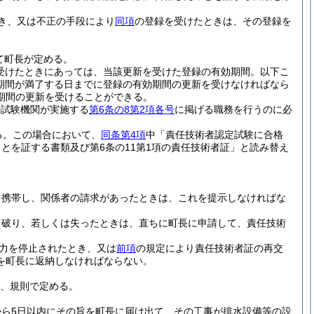
き、又は不正の手段により
同項
の登録を受けたときは、その登録を
て町長が定める。
受けたときにあっては、当該更新を受けた登録の有効期間。以下こ
期間が満了する日までに登録の有効期間の更新を受けなければなら
期間の更新を受けることができる。
の試験機関が実施する
第6条の8第2項各号
に掲げる職務を行うのに必
る。
この場合において、
同条第4項
中「責任技術者認定試験に合格
とを証する書類及び第6条の11第1項の責任技術者証」と読み替え
を携帯し、関係者の請求があったときは、これを提示しなければな
、破り、若しくは失ったときは、直ちに町長に申請して、責任技術
力を停止されたとき、又は
前項
の規定により責任技術者証の再交
を町長に返納しなければならない。
、規則で定める。
ら5日以内にその旨を町長に届け出て、その工事が排水設備等の設