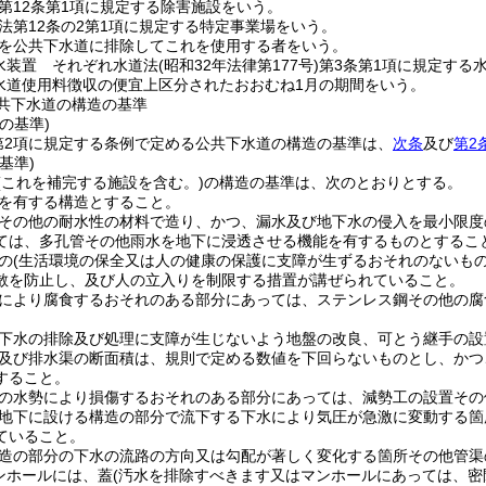
第12条第1項に規定する除害施設をいう。
法第12条の2第1項に規定する特定事業場をいう。
を公共下水道に排除してこれを使用する者をいう。
水装置 それぞれ水道法
(昭和32年法律第177号)
第3条第1項に規定する
水道使用料徴収の便宜上区分されたおおむね1月の期間をいう。
共下水道の構造の基準
の基準)
第2項に規定する条例で定める公共下水道の構造の基準は、
次条
及び
第2
基準)
(これを補完する施設を含む。)
の構造の基準は、次のとおりとする。
を有する構造とすること。
その他の耐水性の材料で造り、かつ、漏水及び地下水の侵入を最小限度
ては、多孔管その他雨水を地下に浸透させる機能を有するものとするこ
の
(生活環境の保全又は人の健康の保護に支障が生ずるおそれのないもの
散を防止し、及び人の立入りを制限する措置が講ぜられていること。
により腐食するおそれのある部分にあっては、ステンレス鋼その他の腐
下水の排除及び処理に支障が生じないよう地盤の改良、可とう継手の設
及び排水渠の断面積は、規則で定める数値を下回らないものとし、かつ
すること。
の水勢により損傷するおそれのある部分にあっては、減勢工の設置その
地下に設ける構造の部分で流下する下水により気圧が急激に変動する箇
ていること。
造の部分の下水の流路の方向又は勾配が著しく変化する箇所その他管渠
ンホールには、蓋
(汚水を排除すべきます又はマンホールにあっては、密