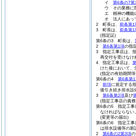
イ
第6条の7第
ウ
その業務に
エ
精神の機能
オ
法人にあっ
2
町長は、
前条第1
3
町長は、
前条第1
(指定証)
第6条の3
町長は、
2
第6条第1項
の指
3
指定工事店は、
再交付を受けなけ
4
指定工事店は、
第
けた後において、
(指定の有効期間等
第6条の4
第6条第1
2
前項
に規定する
後引き続き排水設
3
第6条第2項
及び
(指定工事店の責務
第6条の5
指定工事
なければならない
(変更等の届出)
第6条の6
指定工事
は排水設備等の新
2
第6条の2第3項
の