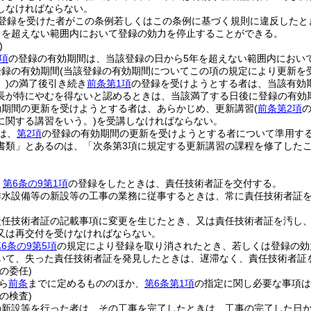
しなければならない。
登録を受けた者がこの条例若しくはこの条例に基づく規則に違反したと
月を超えない範囲内において登録の効力を停止することができる。
)
項
の登録の有効期間は、当該登録の日から5年を超えない範囲内におい
登録の有効期間
(当該登録の有効期間についてこの項の規定により更新を
)
の満了後引き続き
前条第1項
の登録を受けようとする者は、当該有効
長が特にやむを得ないと認めるときは、当該満了する日後に登録の有効
効期間の更新を受けようとする者は、あらかじめ、更新講習
(
前条第2項
に関する講習をいう。)
を受講しなければならない。
は、
第2項
の登録の有効期間の更新を受けようとする者について準用す
書類」とあるのは、「次条第3項に規定する更新講習の課程を修了したこ
、
第6条の9第1項
の登録をしたときは、責任技術者証を交付する。
排水設備等の新設等の工事の業務に従事するときは、常に責任技術者証
責任技術者証の記載事項に変更を生じたとき、又は責任技術者証を汚し
又は再交付を受けなければならない。
6条の9第5項
の規定により登録を取り消されたとき、若しくは登録の効
いて、失った責任技術者証を発見したときは、遅滞なく、責任技術者証
の委任)
ら
前条
までに定めるもののほか、
第6条第1項
の指定に関し必要な事項は
の検査)
の新設等を行った者は、その工事を完了したときは、工事の完了した日か