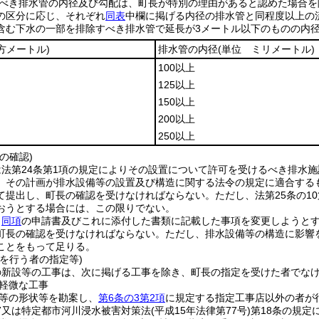
べき排水管の内径及び勾配は、町長が特別の理由があると認めた場合を
の区分に応じ、それぞれ
同表
中欄に掲げる内径の排水管と同程度以上の
含む下水の一部を排除すべき排水管で延長が3メートル以下のものの内径
方メートル)
排水管の内径
(単位 ミリメートル)
100以上
125以上
150以上
200以上
250以上
の確認)
法第24条第1項の規定によりその設置について許可を受けるべき排水施
、その計画が排水設備等の設置及び構造に関する法令の規定に適合する
て提出し、町長の確認を受けなければならない。
ただし、法第25条の
おうとする場合には、この限りでない。
、
同項
の申請書及びこれに添付した書類に記載した事項を変更しようと
町長の確認を受けなければならない。
ただし、排水設備等の構造に影響
ことをもって足りる。
を行う者の指定等)
の新設等の工事は、次に掲げる工事を除き、町長の指定を受けた者でな
軽微な工事
等の形状等を勘案し、
第6条の3第2項
に規定する指定工事店以外の者が
17又は特定都市河川浸水被害対策法
(平成15年法律第77号)
第18条の規定