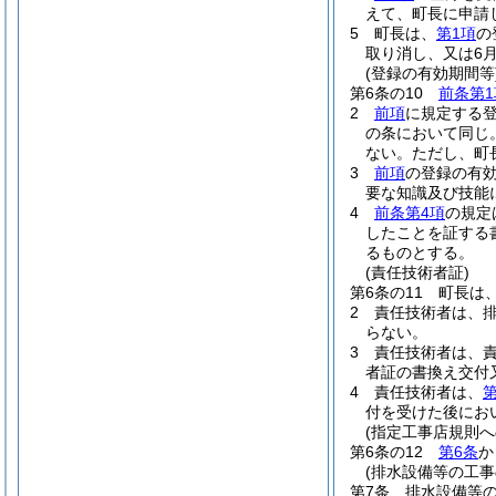
えて、町長に申請
5
町長は、
第1項
の
取り消し、又は6
(登録の有効期間等
第6条の10
前条第1
2
前項
に規定する
の条において同じ。
ない。
ただし、町
3
前項
の登録の有
要な知識及び技能
4
前条第4項
の規定
したことを証する
るものとする。
(責任技術者証)
第6条の11
町長は
2
責任技術者は、
らない。
3
責任技術者は、
者証の書換え交付
4
責任技術者は、
第
付を受けた後にお
(指定工事店規則へ
第6条の12
第6条
か
(排水設備等の工事
第7条
排水設備等