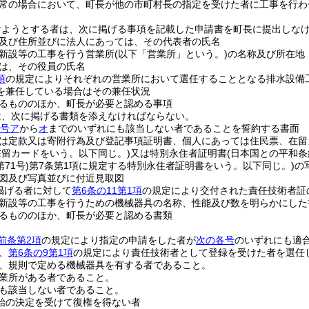
常の場合において、町長が他の市町村長の指定を受けた者に工事を行わ
けようとする者は、次に掲げる事項を記載した申請書を町長に提出しな
及び住所並びに法人にあっては、その代表者の氏名
新設等の工事を行う営業所
(以下「営業所」という。)
の名称及び所在地
は、その役員の氏名
項
の規定によりそれぞれの営業所において選任することとなる排水設備
を兼任している場合はその兼任状況
るもののほか、町長が必要と認める事項
は、次に掲げる書類を添えなければならない。
4号ア
から
オ
までのいずれにも該当しない者であることを誓約する書面
は定款又は寄附行為及び登記事項証明書、個人にあっては住民票、在留
在留カードをいう。以下同じ。)
又は特別永住者証明書
(日本国との平和
71号)
第7条第1項に規定する特別永住者証明書をいう。以下同じ。)
の
図及び写真並びに付近見取図
掲げる者に対して
第6条の11第1項
の規定により交付された責任技術者証
新設等の工事を行うための機械器具の名称、性能及び数を明らかにした
るもののほか、町長が必要と認める書類
前条第2項
の規定により指定の申請をした者が
次の各号
のいずれにも適
、
第6条の9第1項
の規定により責任技術者として登録を受けた者を選任
、規則で定める機械器具を有する者であること。
業所がある者であること。
も該当しない者であること。
始の決定を受けて復権を得ない者