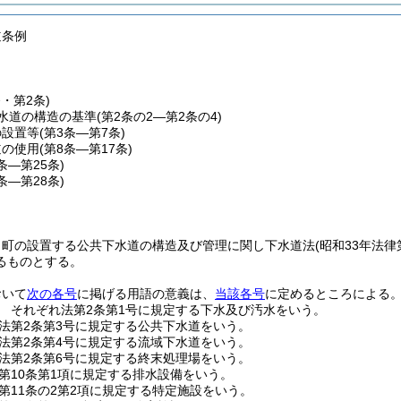
道条例
条・第2条)
水道の構造の基準
(第2条の2―第2条の4)
の設置等
(第3条―第7条)
道の使用
(第8条―第17条)
8条―第25条)
6条―第28条)
、町の設置する公共下水道の構造及び管理に関し下水道法
(昭和33年法
るものとする。
おいて
次の各号
に掲げる用語の意義は、
当該各号
に定めるところによる
 それぞれ法第2条第1号に規定する下水及び汚水をいう。
法第2条第3号に規定する公共下水道をいう。
法第2条第4号に規定する流域下水道をいう。
法第2条第6号に規定する終末処理場をいう。
第10条第1項に規定する排水設備をいう。
第11条の2第2項に規定する特定施設をいう。