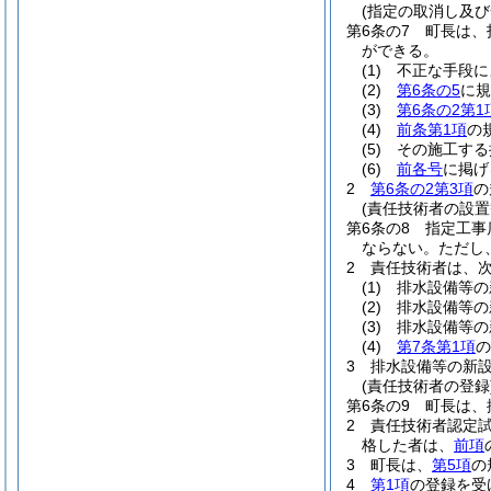
(指定の取消し及び
第6条の7
町長は、
ができる。
(1)
不正な手段に
(2)
第6条の5
に規
(3)
第6条の2第1
(4)
前条第1項
の
(5)
その施工する
(6)
前各号
に掲げ
2
第6条の2第3項
の
(責任技術者の設置
第6条の8
指定工事
ならない。
ただし
2
責任技術者は、
(1)
排水設備等の
(2)
排水設備等の
(3)
排水設備等の
(4)
第7条第1項
の
3
排水設備等の新
(責任技術者の登録
第6条の9
町長は、
2
責任技術者認定
格した者は、
前項
3
町長は、
第5項
の
4
第1項
の登録を受