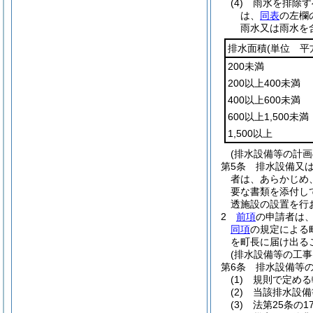
(4)
雨水を排除す
は、
同表
の左欄
雨水又は雨水を
排水面積
(単位 平
200未満
200以上400未満
400以上600未満
600以上1,500未満
1,500以上
(排水設備等の計画
第5条
排水設備又は
者は、あらかじめ
要な書類を添付し
透施設の設置を行
2
前項
の申請者は
同項
の規定による
を町長に届け出る
(排水設備等の工事
第6条
排水設備等
(1)
規則で定める
(2)
当該排水設備
(3)
法第25条の