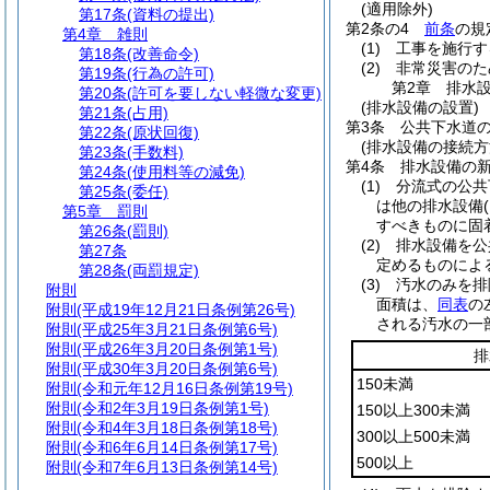
(適用除外)
第17条
(資料の提出)
第2条の4
前条
の規
第4章
雑則
(1)
工事を施行す
第18条
(改善命令)
(2)
非常災害のた
第19条
(行為の許可)
第2章
排水
第20条
(許可を要しない軽微な変更)
(排水設備の設置)
第21条
(占用)
第3条
公共下水道
第22条
(原状回復)
(排水設備の接続方
第23条
(手数料)
第4条
排水設備の
第24条
(使用料等の減免)
(1)
分流式の公共
第25条
(委任)
は他の排水設備
第5章
罰則
すべきものに固
第26条
(罰則)
(2)
排水設備を公
第27条
定めるものによ
第28条
(両罰規定)
(3)
汚水のみを排
附則
面積は、
同表
の
附則
(平成19年12月21日条例第26号)
される汚水の一
附則
(平成25年3月21日条例第6号)
附則
(平成26年3月20日条例第1号)
排
附則
(平成30年3月20日条例第6号)
150未満
附則
(令和元年12月16日条例第19号)
附則
(令和2年3月19日条例第1号)
150以上300未満
附則
(令和4年3月18日条例第18号)
300以上500未満
附則
(令和6年6月14日条例第17号)
500以上
附則
(令和7年6月13日条例第14号)