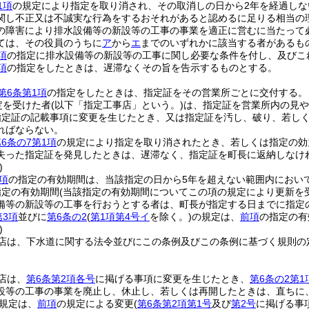
1項
の規定により指定を取り消され、その取消しの日から2年を経過しな
関し不正又は不誠実な行為をするおそれがあると認めるに足りる相当の
の障害により排水設備等の新設等の工事の事業を適正に営むに当たって
ては、その役員のうちに
ア
から
エ
までのいずれかに該当する者があるも
項
の指定に排水設備等の新設等の工事に関し必要な条件を付し、及びこ
項
の指定をしたときは、遅滞なくその旨を告示するものとする。
第6条第1項
の指定をしたときは、指定証をその営業所ごとに交付する。
定を受けた者
(以下「指定工事店」という。)
は、指定証を営業所内の見や
指定証の記載事項に変更を生じたとき、又は指定証を汚し、破り、若し
ればならない。
6条の7第1項
の規定により指定を取り消されたとき、若しくは指定の効
失った指定証を発見したときは、遅滞なく、指定証を町長に返納しなけ
)
項
の指定の有効期間は、当該指定の日から5年を超えない範囲内におい
指定の有効期間
(当該指定の有効期間についてこの項の規定により更新を
備等の新設等の工事を行おうとする者は、町長が指定する日までに指定
第3項
並びに
第6条の2
(
第1項第4号イ
を除く。)
の規定は、
前項
の指定の有
)
店は、下水道に関する法令並びにこの条例及びこの条例に基づく規則の
。
店は、
第6条第2項各号
に掲げる事項に変更を生じたとき、
第6条の2第1
設等の工事の事業を廃止し、休止し、若しくは再開したときは、直ちに
規定は、
前項
の規定による変更
(
第6条第2項第1号
及び
第2号
に掲げる事