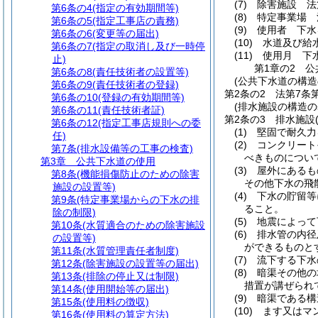
(7)
除害施設 法
第6条の4
(指定の有効期間等)
(8)
特定事業場 
第6条の5
(指定工事店の責務)
(9)
使用者 下水
第6条の6
(変更等の届出)
(10)
水道及び給
第6条の7
(指定の取消し及び一時停
(11)
使用月 下
止)
第1章の2
公
第6条の8
(責任技術者の設置等)
(公共下水道の構造
第6条の9
(責任技術者の登録)
第2条の2
法第7条
第6条の10
(登録の有効期間等)
(排水施設の構造の
第6条の11
(責任技術者証)
第2条の3
排水施設
第6条の12
(指定工事店規則への委
(1)
堅固で耐久力
任)
(2)
コンクリート
第7条
(排水設備等の工事の検査)
べきものについ
第3章
公共下水道の使用
(3)
屋外にあるも
第8条
(機能損傷防止のための除害
その他下水の飛
施設の設置等)
(4)
下水の貯留等
第9条
(特定事業場からの下水の排
ること。
除の制限)
(5)
地震によって
第10条
(水質適合のための除害施設
(6)
排水管の内径
の設置等)
ができるものと
第11条
(水質管理責任者制度)
(7)
流下する下水
第12条
(除害施設の設置等の届出)
(8)
暗渠その他の
第13条
(排除の停止又は制限)
措置が講ぜられ
第14条
(使用開始等の届出)
(9)
暗渠である構
第15条
(使用料の徴収)
(10)
ます又はマ
第16条
(使用料の算定方法)