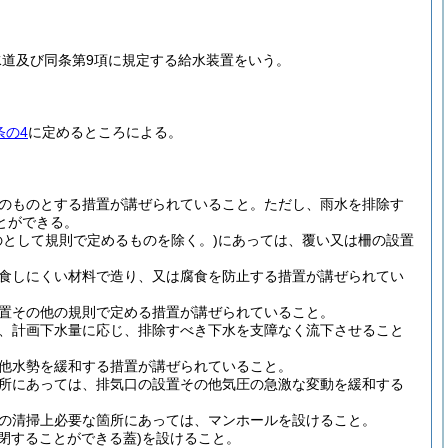
水道及び同条第9項に規定する給水装置をいう。
条の4
に定めるところによる。
のものとする措置が講ぜられていること。
ただし、雨水を排除す
とができる。
として規則で定めるものを除く。)
にあっては、覆い又は柵の設置
食しにくい材料で造り、又は腐食を防止する措置が講ぜられてい
置その他の規則で定める措置が講ぜられていること。
、計画下水量に応じ、排除すべき下水を支障なく流下させること
他水勢を緩和する措置が講ぜられていること。
所にあっては、排気口の設置その他気圧の急激な変動を緩和する
の清掃上必要な箇所にあっては、マンホールを設けること。
閉することができる蓋)
を設けること。