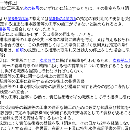
一時停止)
指定工事店が
次の各号
のいずれかに該当するときは、その指定を取り消
より
第6条第1項
の指定又は
第6条の4第2項
の指定の有効期間の更新を受
定する適正な排水設備等の工事の施工ができないと認められるとき。
項各号
に適合しなくなったとき。
規定による届出をせず、又は虚偽の届出をしたとき。
排水設備等の工事が公共下水道の機能に障害を与え、又は与えるおそれ
る場合のほか、この条例若しくはこの条例に基づく規則又は指定の条件
規定は、
前項
の規定による指定の取消し又は効力の停止をした場合に準
等)
店は、営業所ごとに、
次項各号
に掲げる職務を行わせるため、
次条第1
、同一の都道府県の区域内における他の営業所について兼任することを
次に掲げる職務を誠実に行わなければならない。
新設等の工事に関する技術上の管理監督
新設等の工事に従事する者の技術上の指導監督
新設等の工事が排水設備等の設置及び構造に関する法令の規定に適合し
検査への立会い
設等の工事に従事する者は、責任技術者がその職務として行う指導に従
)
排水設備等の新設等の工事の適正な施工のために必要な知識及び技能を
試験
(規則で定める試験機関が実施する責任技術者としての資格があるこ
の登録を受ける資格を有するものとする。
規定により責任技術者の登録を取り消され、その日から2年を経過しな
けようとする者は、住民票、在留カード又は特別永住者証明書の写し及