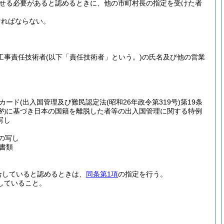
せる必要があると認めるときに、他の市町村長の指定を受けた者
ければならない。
工事責任技術者
(以下「責任技術者」という。)
の氏名及び他の営業
カード
(出入国管理及び難民認定法
(昭和26年政令第319号)
第19条
条約に基づき日本の国籍を離脱した者等の出入国管理に関する特例
写し
の写し
書類
合していると認めるときは、
同条第1項
の指定を行う。
していること。