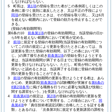
しなければならない。
5
町長は、
第1項
の登録を受けた者がこの条例若しくはこの
条例に基づく規則に違反したとき、又は不正の手段により
同項
の登録を受けたときは、その登録を取り消し、又は6月
を超えない範囲内において登録の効力を停止することがで
きる。
(登録の有効期間等)
第6条の10
前条第1項
の登録の有効期間は、当該登録の日か
ら5年を超えない範囲内において町長が定める。
2
前項
に規定する登録の有効期間
(当該登録の有効期間につ
いてこの項の規定により更新を受けたときにあっては、当
該更新を受けた登録の有効期間。以下この条において同
じ。)
の満了後引き続き
前条第1項
の登録を受けようとする
者は、当該有効期間が満了する日までに登録の有効期間の
更新を受けなければならない。
ただし、町長が特にやむを
得ないと認めるときは、当該満了する日後に登録の有効期
間の更新を受けることができる。
3
前項
の登録の有効期間の更新を受けようとする者は、あら
かじめ、更新講習
(
前条第2項
の試験機関が実施する
第6条の
8第2項各号
に掲げる職務を行うのに必要な知識及び技能に
関する講習をいう。)
を受講しなければならない。
4
前条第4項
の規定は、
第2項
の登録の有効期間の更新を受
けようとする者について準用する。
この場合において、
同
条第4項
中「責任技術者認定試験に合格したことを証する書
類」とあるのは、「次条第3項に規定する更新講習の課程を