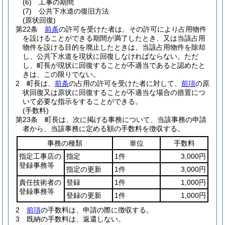
(6)
工事の期間
(7)
公共下水道の復旧方法
(原状回復)
第22条
前条
の許可を受けた者は、その許可により占用物件
を設けることができる期間が満了したとき、又は当該占用
物件を設ける目的を廃止したときは、当該占用物件を除却
し、公共下水道を現状に回復しなければならない。
ただ
し、町長が現状に回復することが不適当であると認めたと
きは、この限りでない。
2
町長は、
前条
の占用の許可を受けた者に対して、
前項
の原
状回復又は原状に回復することが不適当な場合の措置につ
いて必要な指示をすることができる。
(手数料)
第23条
町長は、次に掲げる事務について、当該事務の申請
者から、当該事務に定める額の手数料を徴収する。
事務の種類
単位
手数料
指定工事店の
指定
1件
3,000円
登録事務等
指定の更新
1件
3,000円
責任技術者の
登録
1件
1,000円
登録事務等
登録の更新
1件
1,000円
2
前項
の手数料は、申請の際に徴収する。
3
既納の手数料は、返還しない。