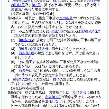
2
第6条の2第3項
の規定は、
前項
の規定による変更
(
第6条第
2項第1号
及び
第2号
に掲げる事項の変更に限る。)
又は廃止
の届出があった場合に準用する。
(指定の取消し及び一時停止)
第6条の7
町長は、指定工事店が
次の各号
のいずれかに該当
するときは、その指定を取り消し、又は6月を超えない範囲
内において指定の効力を停止することができる。
(1)
不正な手段により
第6条第1項
の指定又は
第6条の4第2
項
の指定の有効期間の更新を受けたとき。
(2)
第6条の5
に規定する適正な排水設備等の工事の施工が
できないと認められるとき。
(3)
第6条の2第1項各号
に適合しなくなったとき。
(4)
前条第1項
の規定による届出をせず、又は虚偽の届出
をしたとき。
(5)
その施工する排水設備等の工事が公共下水道の機能に
障害を与え、又は与えるおそれがあるとき。
(6)
前各号
に掲げる場合のほか、この条例若しくはこの条
例に基づく規則又は指定の条件に違反したとき。
2
第6条の2第3項
の規定は、
前項
の規定による指定の取消し
又は効力の停止をした場合に準用する。
(責任技術者の設置等)
第6条の8
指定工事店は、営業所ごとに、
次項各号
に掲げる
職務を行わせるため、
次条第1項
の登録を受けている者のう
ちから、責任技術者を選任しなければならない。
ただし、
同一の都道府県の区域内における他の営業所について兼任