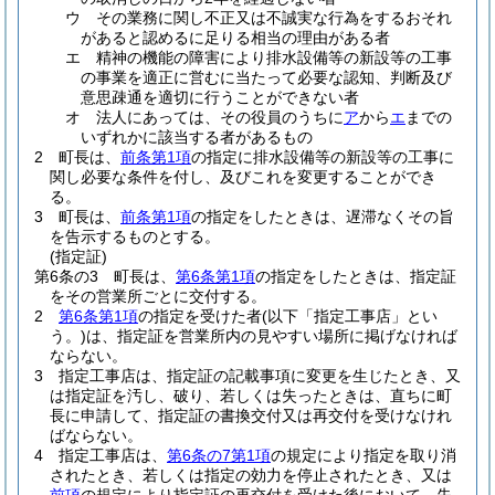
ウ
その業務に関し不正又は不誠実な行為をするおそれ
があると認めるに足りる相当の理由がある者
エ
精神の機能の障害により排水設備等の新設等の工事
の事業を適正に営むに当たって必要な認知、判断及び
意思疎通を適切に行うことができない者
オ
法人にあっては、その役員のうちに
ア
から
エ
までの
いずれかに該当する者があるもの
2
町長は、
前条第1項
の指定に排水設備等の新設等の工事に
関し必要な条件を付し、及びこれを変更することができ
る。
3
町長は、
前条第1項
の指定をしたときは、遅滞なくその旨
を告示するものとする。
(指定証)
第6条の3
町長は、
第6条第1項
の指定をしたときは、指定証
をその営業所ごとに交付する。
2
第6条第1項
の指定を受けた者
(以下「指定工事店」とい
う。)
は、指定証を営業所内の見やすい場所に掲げなければ
ならない。
3
指定工事店は、指定証の記載事項に変更を生じたとき、又
は指定証を汚し、破り、若しくは失ったときは、直ちに町
長に申請して、指定証の書換交付又は再交付を受けなけれ
ばならない。
4
指定工事店は、
第6条の7第1項
の規定により指定を取り消
されたとき、若しくは指定の効力を停止されたとき、又は