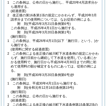
1
この条例は、公布の日から施行し、平成20年4月請求分か
ら適用する。
(経過措置)
2
改正後の第16条第1項の規定にかかわらず、平成20年3月
請求分までの使用料については、なお従前の例による。
附
則
(平成25年3月21日
条例第6号)
この条例は、平成25年4月1日から施行する。
附
則
(平成26年3月20日
条例第1号)
(施行期日)
1
この条例は、平成26年4月1日
(以下「施行日」という。)
か
ら施行する。
(使用料に関する経過措置)
2
この条例による改正後の綾川町下水道条例の規定にかかわ
らず、施行日前から継続して下水道を使用している者にか
かる使用料で、施行日から平成26年4月30日までの間に初
めて使用料の額が確定するものにあっては、従前の例によ
る。
附
則
(平成30年3月20日
条例第6号)
抄
(施行期日)
1
この条例は、平成30年4月1日から施行する。
附
則
(令和元年12月16日
条例第19号)
(施行期日)
1
この条例は、公布の日から施行する。
(経過措置)
2
この条例による改正後の綾川町下水道条例第15条第2項の