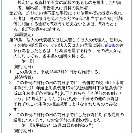
規定による資料で不実の記載のあるものを提出した申請
者、届出者、申告者又は資料の提出者
第27条
詐欺その他不正な手段により使用料等の徴収を免れ
た者は、その徴収を免れた金額の5倍に相当する金額
(当該5
倍に相当する金額が5万円を超えないときは、5万円とす
る。)
以下の過料に処する。
(両罰規定)
第28条
法人の代表者又は法人若しくは人の代理人、使用人
その他の従業員が、その法人又は人の業務に関し
前2条
の違
反行為をしたときは、行為者を罰するほか、その法人又は
人に対しても、各本条の過料を科する。
附
則
(施行期日)
1
この条例は、平成18年3月21日から施行する。
(経過措置)
2
この条例の施行の日の前日までに、合併前の綾上町下水道
条例
(平成11年綾上町条例第15号)
又は綾南町下水道条例
(平
成10年綾南町条例第2号)
(以下これらを「合併前の条例」と
いう。)
の規定によりなされた処分、手続その他の行為は、
それぞれこの条例の相当規定によりなされたものとみな
す。
3
この条例の施行の日の前日までにした行為に対する罰則の
適用については、なお合併前の条例の例による。
附
則
(平成19年12月21日
条例第26号)
(施行期日)