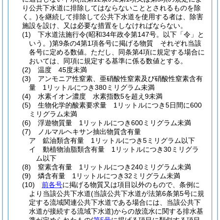
り公共下水道に排除してはならないこととされるものを除
く。)
を継続して排除して公共下水道を使用する者は、除害
施設を設け、又は必要な措置をしなければならない。
(1)
下水道法施行令
(昭和34年政令第147号。以下「令」と
いう。)
第9条の4第1項各号に掲げる物質 それぞれ当該
各号に定める数値。
ただし、同条第4項に規定する場合に
おいては、同項に規定する基準に係る数値とする。
(2)
温度 45度未満
(3)
アンモニア性窒素、亜硝酸性窒素及び硝酸性窒素含有
量 1リットルにつき380ミリグラム未満
(4)
水素イオン濃度 水素指数5を超え9未満
(5)
生物化学的酸素要求量 1リットルにつき5日間に600
ミリグラム未満
(6)
浮遊物質量 1リットルにつき600ミリグラム未満
(7)
ノルマルヘキサン抽出物質含有量
ア
鉱油類含有量 1リットルにつき5ミリグラム以下
イ
動植物油脂類含有量 1リットルにつき30ミリグラ
ム以下
(8)
窒素含有量 1リットルにつき240ミリグラム未満
(9)
燐含有量 1リットルにつき32ミリグラム未満
(10)
前各号
に掲げる物質又は項目以外のもので、条例に
より当該公共下水道
(当該公共下水道が法第6条第5号に規
定する流域関連公共下水道である場合には、当該公共下
水道が接続する流域下水道)
からの放流水に関する排水基