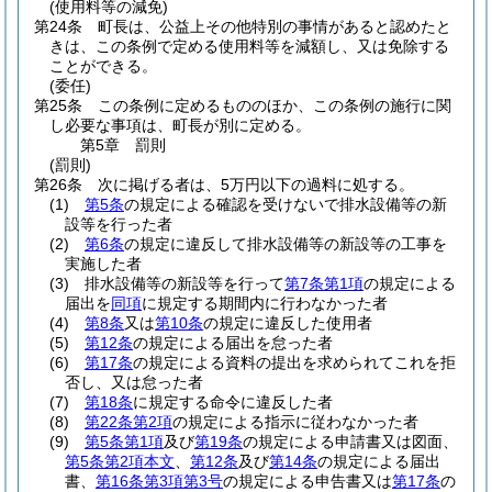
(使用料等の減免)
第24条
町長は、公益上その他特別の事情があると認めたと
きは、この条例で定める使用料等を減額し、又は免除する
ことができる。
(委任)
第25条
この条例に定めるもののほか、この条例の施行に関
し必要な事項は、町長が別に定める。
第5章
罰則
(罰則)
第26条
次に掲げる者は、5万円以下の過料に処する。
(1)
第5条
の規定による確認を受けないで排水設備等の新
設等を行った者
(2)
第6条
の規定に違反して排水設備等の新設等の工事を
実施した者
(3)
排水設備等の新設等を行って
第7条第1項
の規定による
届出を
同項
に規定する期間内に行わなかった者
(4)
第8条
又は
第10条
の規定に違反した使用者
(5)
第12条
の規定による届出を怠った者
(6)
第17条
の規定による資料の提出を求められてこれを拒
否し、又は怠った者
(7)
第18条
に規定する命令に違反した者
(8)
第22条第2項
の規定による指示に従わなかった者
(9)
第5条第1項
及び
第19条
の規定による申請書又は図面、
第5条第2項本文
、
第12条
及び
第14条
の規定による届出
書、
第16条第3項第3号
の規定による申告書又は
第17条
の