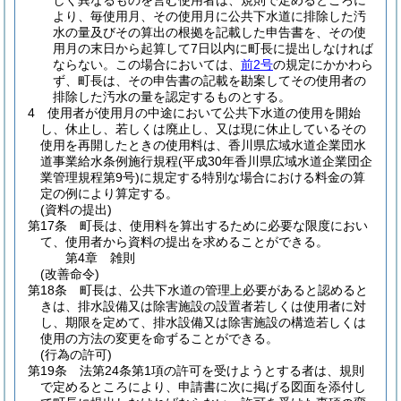
しく異なるものを営む使用者は、規則で定めるところに
より、毎使用月、その使用月に公共下水道に排除した汚
水の量及びその算出の根拠を記載した申告書を、その使
用月の末日から起算して7日以内に町長に提出しなければ
ならない。
この場合においては、
前2号
の規定にかかわら
ず、町長は、その申告書の記載を勘案してその使用者の
排除した汚水の量を認定するものとする。
4
使用者が使用月の中途において公共下水道の使用を開始
し、休止し、若しくは廃止し、又は現に休止しているその
使用を再開したときの使用料は、香川県広域水道企業団水
道事業給水条例施行規程
(平成30年香川県広域水道企業団企
業管理規程第9号)
に規定する特別な場合における料金の算
定の例により算定する。
(資料の提出)
第17条
町長は、使用料を算出するために必要な限度におい
て、使用者から資料の提出を求めることができる。
第4章
雑則
(改善命令)
第18条
町長は、公共下水道の管理上必要があると認めると
きは、排水設備又は除害施設の設置者若しくは使用者に対
し、期限を定めて、排水設備又は除害施設の構造若しくは
使用の方法の変更を命ずることができる。
(行為の許可)
第19条
法第24条第1項の許可を受けようとする者は、規則
で定めるところにより、申請書に次に掲げる図面を添付し