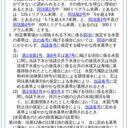
ができないと認められるとき、その他やむを得ない理由が
あるときは、
同項第1号
中「380ミリグラム未満」とあるの
は「125ミリグラム未満」と、
同項第2号
中「5を超え9未
満」とあるのは「5.7を超え8.7未満」と、
同項第3号
中及び
同項第4号
中「600ミリグラム未満」とあるのは「300ミリ
グラム未満」とする。
3
特定事業場から排除される下水に係る
前項
に規定する水質
の基準は、
次の各号
に掲げる場合においては、
同項
の規定
にかかわらず、
当該各号
に規定する緩やかな排水基準とす
る。
(1)
第1項第1号
、
第6号
又は
第7号
に掲げる項目に係る水質
に関し当該下水が当該公共下水道からの放流水又は当該
流域下水道からの放流水に係る公共の水域又は海域に直
接排除されたとした場合においては、水質汚濁防止法
(昭
和45年法律第138号)
の規定による環境省令により、又は
同法第3条第3項の規定による条例により、
当該各号
に定
める基準より緩やかな排水基準が適用されるとき。
(2)
第1項第2号
から
第5号
までに掲げる項目に係る水質に
関し当該下水が、河川その他の公共の水域
(湖沼を除
く。)
に直接排除されたとした場合においては、水質汚濁
防止法の規定による環境省令により、
当該各号
に定める
基準より緩やかな排水基準が適用されるとき。
(水質適合のための除害施設の設置等)
第10条
法第12条の11第1項の規定により、次に定める基準
に適合しない下水
(法第12条の2第1項又は第5項の規定によ