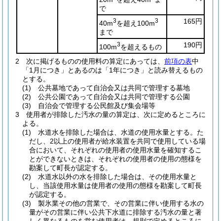
で
3
3
165円
40m
を超え100m
まで
3
190円
100m
を超えるもの
2
次に掲げるものの使用料の算定にあっては、
前項の表
中
「1月につき」とあるのは「1年につき」と読み替えるもの
とする。
(1)
公共墓地であって自治会又は共同で管理する墓地
(2)
公共公園であって自治会又は共同で管理する公園
(3)
自治会で管理する公民館及び集会場等
3
使用者が排除した汚水の量の算定は、次に定めるところに
よる。
(1)
水道水を排除した場合は、水道の使用水量とする。
た
だし、2以上の使用者が給水装置を共同で使用している場
合において、それぞれの使用者の使用水量を確知するこ
とができないときは、それぞれの使用者の使用の態様を
勘案して町長が認定する。
(2)
水道水以外の水を排除した場合は、その使用水量と
し、当該使用水量は使用者の使用の態様を勘案して町長
が認定する。
(3)
製氷業その他の営業で、その営業に伴い使用する水の
量がその営業に伴い公共下水道に排除する汚水の量と著