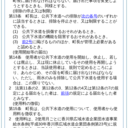
町長に届け出なければならない。
届け出た事項を変更しよ
うとするときも、同様とする。
(排除の停止又は制限)
第13条
町長は、公共下水道への排除が
次の各号
のいずれか
に該当するときは、排除を停止させ、又は制限することが
できる。
(1)
公共下水道を損傷するおそれがあるとき。
(2)
公共下水道の機能を阻害するおそれがあるとき。
(3)
前2号
に掲げるもののほか、町長が管理上必要がある
と認めるとき。
(使用開始等の届出)
第14条
使用者が公共下水道の使用を開始し、休止し、若し
くは廃止し、又は現に休止しているその使用を再開しよう
とするときは、当該使用者は、規則で定めるところによ
り、あらかじめ、その旨を町長に届け出なければならな
い。
ただし、雨水のみを排除して公共下水道を使用する場
合は、この限りでない。
2
法第11条の2、第12条の3、第12条の4又は第12条の7の規
定による届出をした者は、
前項
の規定による届出をした者
とみなす。
(使用料の徴収)
第15条
町長は、公共下水道の使用について、使用者から使
用料を徴収する。
2
使用料は、2使用月ごとに香川県広域水道企業団水道事業
給水条例
(平成30年香川県広域水道企業団条例第23号)
に規