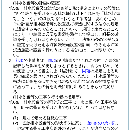
(排水設備等の計画の確認)
第5条
排水設備又は法第24条第1項の規定によりその設置に
ついて許可を受けるべき排水施設
(以下これらを「排水設備
等」という。)
の新設等を行おうとする者は、あらかじめ、
その計画が排水設備等の設置及び構造に関する法令の規定
に適合するものであることについて、規則で定めるところ
により、申請書に必要な書類を添付して提出し、町長の確
認を受けなければならない。
ただし、法第25条の10第1項
の認定を受けた雨水貯留浸透施設整備計画に係る雨水貯留
浸透施設の設置を行おうとする場合には、この限りでな
い。
2
前項
の申請者は、
同項
の申請書及びこれに添付した書類に
記載した事項を変更しようとするときは、あらかじめ、そ
の変更について書面により届け出て、
同項
の規定による町
長の確認を受けなければならない。
ただし、排水設備等の
構造に影響を及ぼすおそれのない規則で定める軽微な変更
にあっては、その旨を町長に届け出ることをもって足り
る。
(排水設備等の工事を行う者の指定等)
第6条
排水設備等の新設等の工事は、次に掲げる工事を除
き、町長の指定を受けた者でなければ、行ってはならな
い。
(1)
規則で定める軽微な工事
(2)
当該排水設備等の形状等を勘案し、
第6条の3第2項
に
規定する指定工事店以外の者が行うことが適当なものと