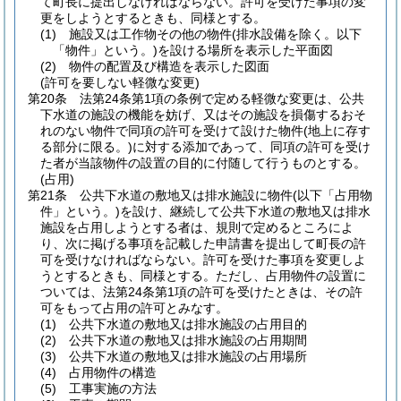
て町長に提出しなければならない。
許可を受けた事項の変
更をしようとするときも、同様とする。
(1)
施設又は工作物その他の物件
(排水設備を除く。以下
「物件」という。)
を設ける場所を表示した平面図
(2)
物件の配置及び構造を表示した図面
(許可を要しない軽微な変更)
第20条
法第24条第1項の条例で定める軽微な変更は、公共
下水道の施設の機能を妨げ、又はその施設を損傷するおそ
れのない物件で同項の許可を受けて設けた物件
(地上に存す
る部分に限る。)
に対する添加であって、同項の許可を受け
た者が当該物件の設置の目的に付随して行うものとする。
(占用)
第21条
公共下水道の敷地又は排水施設に物件
(以下「占用物
件」という。)
を設け、継続して公共下水道の敷地又は排水
施設を占用しようとする者は、規則で定めるところによ
り、次に掲げる事項を記載した申請書を提出して町長の許
可を受けなければならない。
許可を受けた事項を変更しよ
うとするときも、同様とする。
ただし、占用物件の設置に
ついては、法第24条第1項の許可を受けたときは、その許
可をもって占用の許可とみなす。
(1)
公共下水道の敷地又は排水施設の占用目的
(2)
公共下水道の敷地又は排水施設の占用期間
(3)
公共下水道の敷地又は排水施設の占用場所
(4)
占用物件の構造
(5)
工事実施の方法