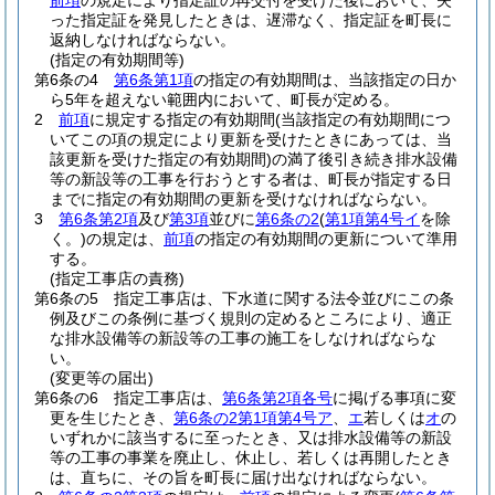
前項
の規定により指定証の再交付を受けた後において、失
った指定証を発見したときは、遅滞なく、指定証を町長に
返納しなければならない。
(指定の有効期間等)
第6条の4
第6条第1項
の指定の有効期間は、当該指定の日か
ら5年を超えない範囲内において、町長が定める。
2
前項
に規定する指定の有効期間
(当該指定の有効期間につ
いてこの項の規定により更新を受けたときにあっては、当
該更新を受けた指定の有効期間)
の満了後引き続き排水設備
等の新設等の工事を行おうとする者は、町長が指定する日
までに指定の有効期間の更新を受けなければならない。
3
第6条第2項
及び
第3項
並びに
第6条の2
(
第1項第4号イ
を除
く。)
の規定は、
前項
の指定の有効期間の更新について準用
する。
(指定工事店の責務)
第6条の5
指定工事店は、下水道に関する法令並びにこの条
例及びこの条例に基づく規則の定めるところにより、適正
な排水設備等の新設等の工事の施工をしなければならな
い。
(変更等の届出)
第6条の6
指定工事店は、
第6条第2項各号
に掲げる事項に変
更を生じたとき、
第6条の2第1項第4号ア
、
エ
若しくは
オ
の
いずれかに該当するに至ったとき、又は排水設備等の新設
等の工事の事業を廃止し、休止し、若しくは再開したとき
は、直ちに、その旨を町長に届け出なければならない。