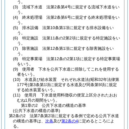
う。
(3)
流域下水道 法第2条第4号に規定する流域下水道をい
う。
(4)
終末処理場 法第2条第6号に規定する終末処理場をい
う。
(5)
排水設備 法第10条第1項に規定する排水設備をい
う。
(6)
特定施設 法第11条の2第2項に規定する特定施設をい
う。
(7)
除害施設 法第12条第1項に規定する除害施設をい
う。
(8)
特定事業場 法第12条の2第1項に規定する特定事業場
をいう。
(9)
使用者 下水を公共下水道に排除してこれを使用する
者をいう。
(10)
水道及び給水装置 それぞれ水道法
(昭和32年法律第
177号)
第3条第1項に規定する水道及び同条第9項に規定
する給水装置をいう。
(11)
使用月 下水道使用料徴収の便宜上区分されたおお
むね1月の期間をいう。
第1章の2
公共下水道の構造の基準
(公共下水道の構造の基準)
第2条の2
法第7条第2項に規定する条例で定める公共下水道
の構造の基準は、
次条
及び
第2条の4
に定めるところによ
る。