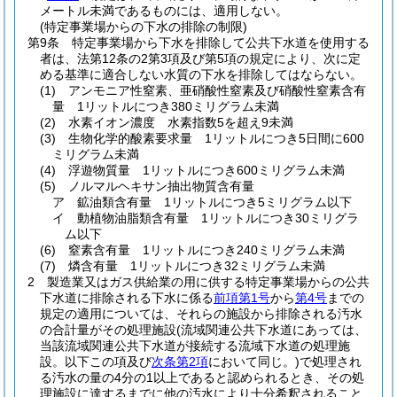
メートル未満であるものには、適用しない。
(特定事業場からの下水の排除の制限)
第9条
特定事業場から下水を排除して公共下水道を使用する
者は、法第12条の2第3項及び第5項の規定により、次に定
める基準に適合しない水質の下水を排除してはならない。
(1)
アンモニア性窒素、亜硝酸性窒素及び硝酸性窒素含有
量 1リットルにつき380ミリグラム未満
(2)
水素イオン濃度 水素指数5を超え9未満
(3)
生物化学的酸素要求量 1リットルにつき5日間に600
ミリグラム未満
(4)
浮遊物質量 1リットルにつき600ミリグラム未満
(5)
ノルマルヘキサン抽出物質含有量
ア
鉱油類含有量 1リットルにつき5ミリグラム以下
イ
動植物油脂類含有量 1リットルにつき30ミリグラ
ム以下
(6)
窒素含有量 1リットルにつき240ミリグラム未満
(7)
燐含有量 1リットルにつき32ミリグラム未満
2
製造業又はガス供給業の用に供する特定事業場からの公共
下水道に排除される下水に係る
前項第1号
から
第4号
までの
規定の適用については、それらの施設から排除される汚水
の合計量がその処理施設
(流域関連公共下水道にあっては、
当該流域関連公共下水道が接続する流域下水道の処理施
設。以下この項及び
次条第2項
において同じ。)
で処理され
る汚水の量の4分の1以上であると認められるとき、その処
理施設に達するまでに他の汚水により十分希釈されること