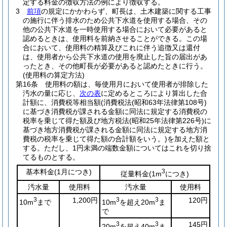
定する料金の徴収方法の例により徴収する。
3
前項
の規定にかかわらず、町長は、土木建築に関する工事
の施行に伴う排水のため公共下水道を使用する場合、その
他の公共下水道を一時使用する場合において必要があると
認めるときは、使用料を前納させることができる。
この場
合において、使用料の精算及びこれに伴う追徴又は還付
は、使用者から公共下水道の使用を廃止した旨の届出があ
ったとき、その他町長が必要があると認めたときに行う。
(使用料の算定方法)
第16条
使用料の額は、毎使用月において使用者が排除した
汚水の量に応じ、
次の表
に定めるところにより算出した合
計額に、消費税等相当額
(消費税法
(昭和63年法律第108号)
に基づき消費税が課される金額に同法に規定する消費税の
税率を乗じて得た額及び地方税法
(昭和25年法律第226号)
に
基づき地方消費税が課される金額に同法に規定する地方消
費税の税率を乗じて得た額の合計額をいう。)
を加えた額と
する。
ただし、1円未満の端数金額についてはこれを切り捨
てるものとする。
基本料金
(1月につき)
3
従量料金
(1m
につき)
汚水量
使用料
汚水量
使用料
3
1,200円
3
3
120円
10m
まで
10m
を超え20m
ま
で
3
3
145円
20m
を超え40m
ま