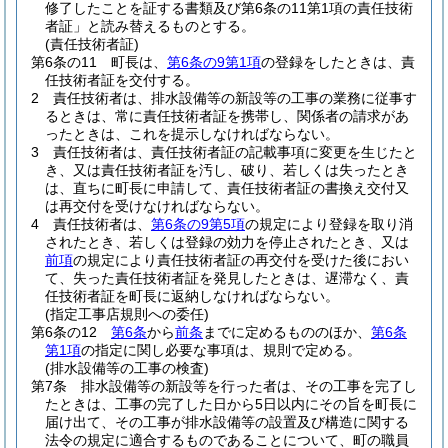
修了したことを証する書類及び第6条の11第1項の責任技術
者証」と読み替えるものとする。
(責任技術者証)
第6条の11
町長は、
第6条の9第1項
の登録をしたときは、責
任技術者証を交付する。
2
責任技術者は、排水設備等の新設等の工事の業務に従事す
るときは、常に責任技術者証を携帯し、関係者の請求があ
ったときは、これを提示しなければならない。
3
責任技術者は、責任技術者証の記載事項に変更を生じたと
き、又は責任技術者証を汚し、破り、若しくは失ったとき
は、直ちに町長に申請して、責任技術者証の書換え交付又
は再交付を受けなければならない。
4
責任技術者は、
第6条の9第5項
の規定により登録を取り消
されたとき、若しくは登録の効力を停止されたとき、又は
前項
の規定により責任技術者証の再交付を受けた後におい
て、失った責任技術者証を発見したときは、遅滞なく、責
任技術者証を町長に返納しなければならない。
(指定工事店規則への委任)
第6条の12
第6条
から
前条
までに定めるもののほか、
第6条
第1項
の指定に関し必要な事項は、規則で定める。
(排水設備等の工事の検査)
第7条
排水設備等の新設等を行った者は、その工事を完了し
たときは、工事の完了した日から5日以内にその旨を町長に
届け出て、その工事が排水設備等の設置及び構造に関する
法令の規定に適合するものであることについて、町の職員