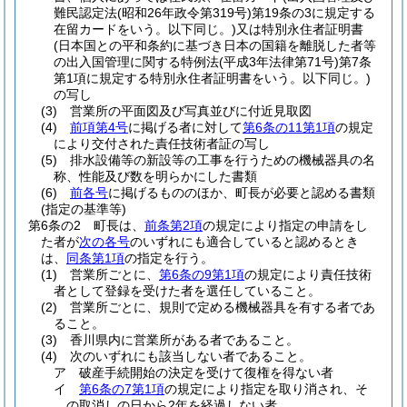
難民認定法
(昭和26年政令第319号)
第19条の3に規定する
在留カードをいう。以下同じ。)
又は特別永住者証明書
(日本国との平和条約に基づき日本の国籍を離脱した者等
の出入国管理に関する特例法
(平成3年法律第71号)
第7条
第1項に規定する特別永住者証明書をいう。以下同じ。)
の写し
(3)
営業所の平面図及び写真並びに付近見取図
(4)
前項第4号
に掲げる者に対して
第6条の11第1項
の規定
により交付された責任技術者証の写し
(5)
排水設備等の新設等の工事を行うための機械器具の名
称、性能及び数を明らかにした書類
(6)
前各号
に掲げるもののほか、町長が必要と認める書類
(指定の基準等)
第6条の2
町長は、
前条第2項
の規定により指定の申請をし
た者が
次の各号
のいずれにも適合していると認めるとき
は、
同条第1項
の指定を行う。
(1)
営業所ごとに、
第6条の9第1項
の規定により責任技術
者として登録を受けた者を選任していること。
(2)
営業所ごとに、規則で定める機械器具を有する者であ
ること。
(3)
香川県内に営業所がある者であること。
(4)
次のいずれにも該当しない者であること。
ア
破産手続開始の決定を受けて復権を得ない者
イ
第6条の7第1項
の規定により指定を取り消され、そ
の取消しの日から2年を経過しない者