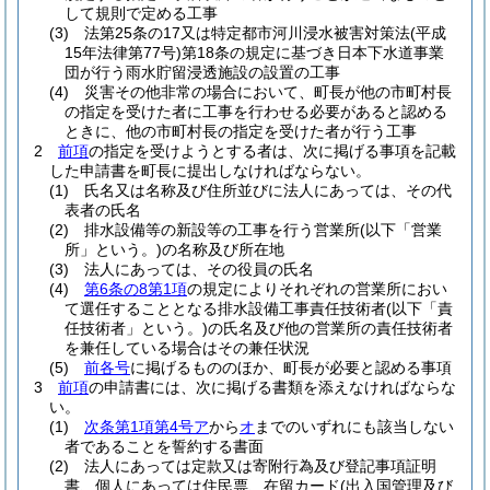
して規則で定める工事
(3)
法第25条の17又は特定都市河川浸水被害対策法
(平成
15年法律第77号)
第18条の規定に基づき日本下水道事業
団が行う雨水貯留浸透施設の設置の工事
(4)
災害その他非常の場合において、町長が他の市町村長
の指定を受けた者に工事を行わせる必要があると認める
ときに、他の市町村長の指定を受けた者が行う工事
2
前項
の指定を受けようとする者は、次に掲げる事項を記載
した申請書を町長に提出しなければならない。
(1)
氏名又は名称及び住所並びに法人にあっては、その代
表者の氏名
(2)
排水設備等の新設等の工事を行う営業所
(以下「営業
所」という。)
の名称及び所在地
(3)
法人にあっては、その役員の氏名
(4)
第6条の8第1項
の規定によりそれぞれの営業所におい
て選任することとなる排水設備工事責任技術者
(以下「責
任技術者」という。)
の氏名及び他の営業所の責任技術者
を兼任している場合はその兼任状況
(5)
前各号
に掲げるもののほか、町長が必要と認める事項
3
前項
の申請書には、次に掲げる書類を添えなければならな
い。
(1)
次条第1項第4号ア
から
オ
までのいずれにも該当しない
者であることを誓約する書面
(2)
法人にあっては定款又は寄附行為及び登記事項証明
書、個人にあっては住民票、在留カード
(出入国管理及び