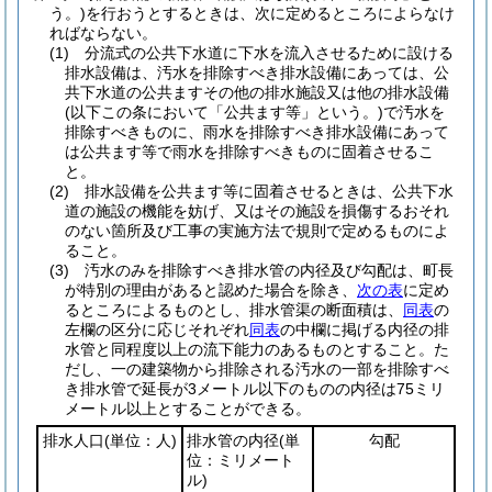
う。)
を行おうとするときは、次に定めるところによらなけ
ればならない。
(1)
分流式の公共下水道に下水を流入させるために設ける
排水設備は、汚水を排除すべき排水設備にあっては、公
共下水道の公共ますその他の排水施設又は他の排水設備
(以下この条において「公共ます等」という。)
で汚水を
排除すべきものに、雨水を排除すべき排水設備にあって
は公共ます等で雨水を排除すべきものに固着させるこ
と。
(2)
排水設備を公共ます等に固着させるときは、公共下水
道の施設の機能を妨げ、又はその施設を損傷するおそれ
のない箇所及び工事の実施方法で規則で定めるものによ
ること。
(3)
汚水のみを排除すべき排水管の内径及び勾配は、町長
が特別の理由があると認めた場合を除き、
次の表
に定め
るところによるものとし、排水管渠の断面積は、
同表
の
左欄の区分に応じそれぞれ
同表
の中欄に掲げる内径の排
水管と同程度以上の流下能力のあるものとすること。
た
だし、一の建築物から排除される汚水の一部を排除すべ
き排水管で延長が3メートル以下のものの内径は75ミリ
メートル以上とすることができる。
排水人口
(単位：人)
排水管の内径
(単
勾配
位：ミリメート
ル)