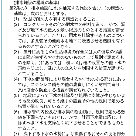
(排水施設の構造の基準)
第2条の3
排水施設
(これを補完する施設を含む。)
の構造の
基準は、次のとおりとする。
(1)
堅固で耐久力を有する構造とすること。
(2)
コンクリートその他の耐水性の材料で造り、かつ、漏
水及び地下水の侵入を最小限度のものとする措置が講ぜ
られていること。
ただし、雨水を排除すべきものについ
ては、多孔管その他雨水を地下に浸透させる機能を有す
るものとすることができる。
(3)
屋外にあるもの
(生活環境の保全又は人の健康の保護
に支障が生ずるおそれのないものとして規則で定めるも
のを除く。)
にあっては、覆い又は柵の設置その他下水の
飛散を防止し、及び人の立入りを制限する措置が講ぜら
れていること。
(4)
下水の貯留等により腐食するおそれのある部分にあっ
ては、ステンレス鋼その他の腐食しにくい材料で造り、
又は腐食を防止する措置が講ぜられていること。
(5)
地震によって下水の排除及び処理に支障が生じないよ
う地盤の改良、可とう継手の設置その他の規則で定める
措置が講ぜられていること。
(6)
排水管の内径及び排水渠の断面積は、規則で定める数
値を下回らないものとし、かつ、計画下水量に応じ、排
除すべき下水を支障なく流下させることができるものと
すること。
(7)
流下する下水の水勢により損傷するおそれのある部分