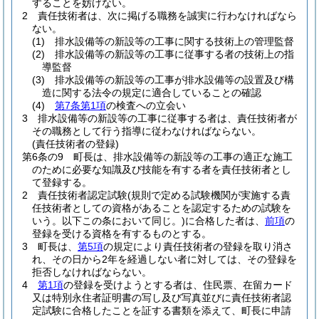
することを妨げない。
2
責任技術者は、次に掲げる職務を誠実に行わなければなら
ない。
(1)
排水設備等の新設等の工事に関する技術上の管理監督
(2)
排水設備等の新設等の工事に従事する者の技術上の指
導監督
(3)
排水設備等の新設等の工事が排水設備等の設置及び構
造に関する法令の規定に適合していることの確認
(4)
第7条第1項
の検査への立会い
3
排水設備等の新設等の工事に従事する者は、責任技術者が
その職務として行う指導に従わなければならない。
(責任技術者の登録)
第6条の9
町長は、排水設備等の新設等の工事の適正な施工
のために必要な知識及び技能を有する者を責任技術者とし
て登録する。
2
責任技術者認定試験
(規則で定める試験機関が実施する責
任技術者としての資格があることを認定するための試験を
いう。以下この条において同じ。)
に合格した者は、
前項
の
登録を受ける資格を有するものとする。
3
町長は、
第5項
の規定により責任技術者の登録を取り消さ
れ、その日から2年を経過しない者に対しては、その登録を
拒否しなければならない。
4
第1項
の登録を受けようとする者は、住民票、在留カード
又は特別永住者証明書の写し及び写真並びに責任技術者認
定試験に合格したことを証する書類を添えて、町長に申請