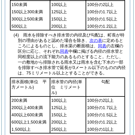
150未満
100以上
100分の2以上
150以上300未満
125以上
100分の1.7以上
300以上500未満
150以上
100分の1.5以上
500以上
200以上
100分の1.2以上
(4)
雨水を排除すべき排水管の内径及び勾配は、町長が特
別の理由があると認めた場合を除き、
次の表
に定めると
ころによるものとし、排水渠の断面積は、
同表
の左欄の
区分に応じ、それぞれ
同表
中欄に掲げる内径の排水管と
同程度以上の流下能力のあるものとすること。
ただし、
一の敷地から排除される雨水又は雨水を含む下水の一部
を排除すべき排水管で延長が3メートル以下のものの内径
は、75ミリメートル以上とすることができる。
排水面積
(単位 平
排水管の内径
(単
勾配
方メートル)
位 ミリメート
ル)
200未満
100以上
100分の2以上
200以上400未満
125以上
100分の1.7以上
400以上600未満
150以上
100分の1.5以上
600以上1,500未満
200以上
100分の1.2以上
1,500以上
250以上
100分の1以上