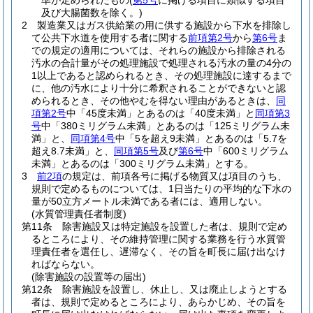
準が定められたもの
(
第5号
に掲げる項目に類似する項目
及び大腸菌数を除く。)
2
製造業又はガス供給業の用に供する施設から下水を排除し
て公共下水道を使用する者に関する
前項第2号
から
第6号
ま
での規定の適用については、それらの施設から排除される
汚水の合計量がその処理施設で処理される汚水の量の4分の
1以上であると認められるとき、その処理施設に達するまで
に、他の汚水により十分に希釈されることができないと認
められるとき、その他やむを得ない理由があるときは、
同
項第2号
中「45度未満」とあるのは「40度未満」と
同項第3
号
中「380ミリグラム未満」とあるのは「125ミリグラム未
満」と、
同項第4号
中「5を超え9未満」とあるのは「5.7を
超え8.7未満」と、
同項第5号
及び
第6号
中「600ミリグラム
未満」とあるのは「300ミリグラム未満」とする。
3
前2項
の規定は、前項各号に掲げる物質又は項目のうち、
規則で定めるものについては、1日当たりの平均的な下水の
量が50立方メートル未満である者には、適用しない。
(水質管理責任者制度)
第11条
除害施設又は特定施設を設置した者は、規則で定め
るところにより、その維持管理に関する業務を行う水質管
理責任者を選任し、遅滞なく、その旨を町長に届け出なけ
ればならない。
(除害施設の設置等の届出)
第12条
除害施設を設置し、休止し、又は廃止しようとする
者は、規則で定めるところにより、あらかじめ、その旨を