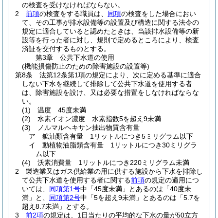
の検査を受けなければならない。
2
前項
の検査をする職員は、
同項
の検査をした場合におい
て、その工事が排水設備等の設置及び構造に関する法令の
規定に適合していると認めたときは、当該排水設備等の新
設等を行った者に対し、規則で定めるところにより、検査
済証を交付するものとする。
第3章
公共下水道の使用
(機能損傷防止のための除害施設の設置等)
第8条
法第12条第1項の規定により、次に定める基準に適合
しない下水を継続して排除して公共下水道を使用する者
は、除害施設を設け、又は必要な措置をしなければならな
い。
(1)
温度 45度未満
(2)
水素イオン濃度 水素指数5を超え9未満
(3)
ノルマルヘキサン抽出物質含有量
ア
鉱油類含有量 1リットルにつき5ミリグラム以下
イ
動植物油脂類含有量 1リットルにつき30ミリグラ
ム以下
(4)
沃素消費量 1リットルにつき220ミリグラム未満
2
製造業又はガス供給業の用に供する施設から下水を排除し
て公共下水道を使用する者に関する
前項
の規定の適用につ
いては、
同項第1号
中「45度未満」とあるのは「40度未
満」と、
同項第2号
中「5を超え9未満」とあるのは「5.7を
超え8.7未満」とする。
3
前2項
の規定は、1日当たりの平均的な下水の量が50立方