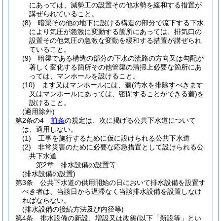
にあっては、減勢工の設置その他水勢を緩和する措置が
講ぜられていること。
(8)
暗渠その他の地下に設ける構造の部分で流下する下水
により気圧が急激に変動する箇所にあっては、排気口の
設置その他気圧の急激な変動を緩和する措置が講ぜられ
ていること。
(9)
暗渠である構造の部分の下水の流路の方向又は勾配が
著しく変化する箇所その他管渠の清掃上必要な箇所にあ
っては、マンホールを設けること。
(10)
ます又はマンホールには、蓋
(汚水を排除すべきます
又はマンホールにあっては、密閉することができる蓋)
を
設けること。
(適用除外)
第2条の4
前条
の規定は、次に掲げる公共下水道について
は、適用しない。
(1)
工事を施行するために仮に設けられる公共下水道
(2)
非常災害のために必要な応急措置として設けられる公
共下水道
第2章
排水設備の設置等
(排水設備の設置)
第3条
公共下水道の供用開始の日において排水設備を設置す
べき者は、当該日から遅滞なく当該排水設備を設置しなけ
ればならない。
(排水設備の接続方法及び内径等)
第4条
排水設備の新設、増設又は改築
(以下「新設等」とい