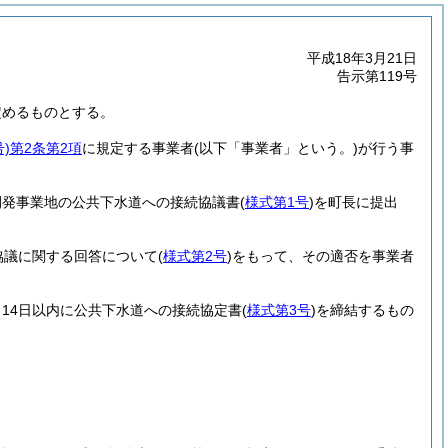
平成18年3月21日
告示第119号
定めるものとする。
)
第2条第2項
に規定する事業者
(以下「事業者」という。)
が行う事
開発事業地の公共下水道への接続協議書
(
様式第1号
)
を町長に提出
協議に関する回答について
(
様式第2号
)
をもって、その適否を事業者
14日以内に公共下水道への接続協定書
(
様式第3号
)
を締結するもの