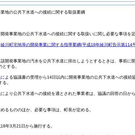
事業地の公共下水道への接続に関する取扱要綱
、開発事業地の公共下水道への接続に関する取扱いに関し必要な事項を
、
綾川町宅地等の開発事業に関する指導要綱
(平成18年綾川町告示第114号
当該開発事業地の汚水を公共下水道に排出しようとするときは、事前に
のとする。
条
による協議書の受理から14日以内に開発事業地の公共下水道への接続
する。
条
により公共下水道への接続を適とされた事業者は、協議の回答の日から
定めるもののほか、必要な事項は、町長が定める。
18年3月21日から施行する。