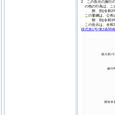
2
この告示の施行
の他の行為は、こ
附
則
(令和2
この要綱は、公布
附
則
(令和3
この告示は、令和
様式第1号
(第3条関係