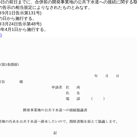
の日の前日までに、合併前の開発事業地の公共下水道への接続に関する
の告示の相当規定によりなされたものとみなす。
年9月1日
告示第131号)
の日から施行する。
年3月24日
告示第48号)
3年4月1日から施行する。
)