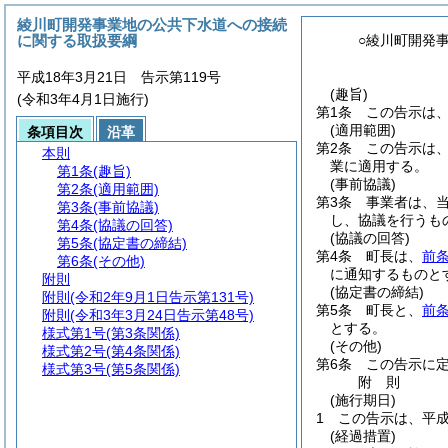
綾川町開発事業地の公共下水道への接続
に関する取扱要綱
○綾川町開発
平成18年3月21日 告示第119号
(趣旨)
(令和3年4月1日施行)
第1条
この告示は
(適用範囲)
条項目次
沿革
第2条
この告示は
本則
業に適用する。
第1条
(趣旨)
(事前協議)
第2条
(適用範囲)
第3条
事業者は、
第3条
(事前協議)
し、協議を行うも
第4条
(協議の回答)
(協議の回答)
第5条
(協定書の締結)
第4条
町長は、
前
第6条
(その他)
に通知するものと
附則
(協定書の締結)
附則
(令和2年9月1日告示第131号)
第5条
町長と、
前
附則
(令和3年3月24日告示第48号)
とする。
様式第1号
(第3条関係)
(その他)
様式第2号
(第4条関係)
第6条
この告示に
様式第3号
(第5条関係)
附
則
(施行期日)
1
この告示は、平成
(経過措置)