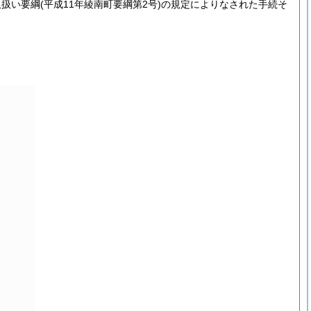
取扱い要綱
(平成11年綾南町要綱第2号)
の規定によりなされた手続そ