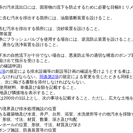
等の汚水流出口には、固形物の流下を防止するために必要な目幅8ミリ
に含む汚水を排出する箇所には、油脂遮断装置を設けること。
含む汚水を排出する箇所には、沈砂装置を設けること。
帯装置
浄にフラッシュバルブを使用する場合には、逆流防止装置を設けること
、適当な洗浄装置を設けること。
下水の自然流下が十分でない場合は、悪臭防止等の適切な構造のポンプ
届け出て指示を受けること。
の確認申請)
1項
の規定による排水設備等の新設等計画の確認を受けようとする者は、
しなければならない。
同条第2項
の規定による変更を生じたときも同様
は、次に掲げる書類を添付しなければならない。
使用材料、単価及び金額を記載すること。
地及び隣接地を表示すること。
は200分の1以上とし、次の事項を記載すること。
ただし、広大な土地を
の境界及び排水処理施設の位置
ある建築物及び水道、井戸、台所、浴室、水洗便所等その他汚水を排除
、形状、寸法、材質、数量、深さ及び勾配
ンホールの位置、形状、寸法、材質及び深さ
ポンプ施設、防臭装置等の位置