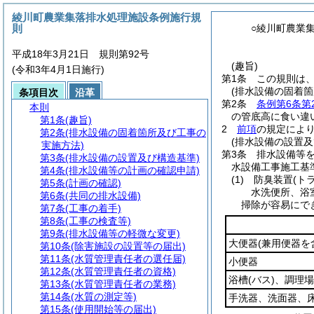
綾川町農業集落排水処理施設条例施行規
則
○綾川町農業
平成18年3月21日 規則第92号
(趣旨)
(令和3年4月1日施行)
第1条
この規則は
(排水設備の固着箇
条項目次
沿革
第2条
条例第6条第
本則
の管底高に食い違
第1条
(趣旨)
2
前項
の規定によ
第2条
(排水設備の固着箇所及び工事の
(排水設備の設置及
実施方法)
第3条
排水設備等
第3条
(排水設備の設置及び構造基準)
水設備工事施工基
第4条
(排水設備等の計画の確認申請)
(1)
防臭装置
(ト
第5条
(計画の確認)
水洗便所、浴
第6条
(共同の排水設備)
掃除が容易にで
第7条
(工事の着手)
第8条
(工事の検査等)
第9条
(排水設備等の軽微な変更)
大便器
(兼用便器を
第10条
(除害施設の設置等の届出)
第11条
(水質管理責任者の選任届)
小便器
第12条
(水質管理責任者の資格)
浴槽
(バス)
、調理場
第13条
(水質管理責任者の業務)
第14条
(水質の測定等)
手洗器、洗面器、
第15条
(使用開始等の届出)