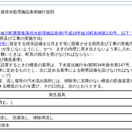
集落排水処理施設条例施行規則
、
綾川町農業集落排水処理施設条例
(平成18年綾川町条例第130号。以下
所及び工事の実施方法)
2号
に規定する排水設備を公共ます等に固着させる箇所及び工事の実施
いが生じないようにし、かつ、ますの内壁に突き出さないよう差し入れ
り難いときは、町長の指示を受けなければならない。
び構造基準)
を設置するときの構造の基準は、下水道法施行令
(昭和34年政令第147
準に定めるものとし、次に定める基準による附帯設備を設けなければな
ラップ)
室、流し場等の汚水流出箇所には、掃除等に支障のない構造の防臭装置
きる構造のものを選び、その口径は、次のとおりとする。
衛生器具
含む。)
流し、洗濯流し、掃除用流し
床排水