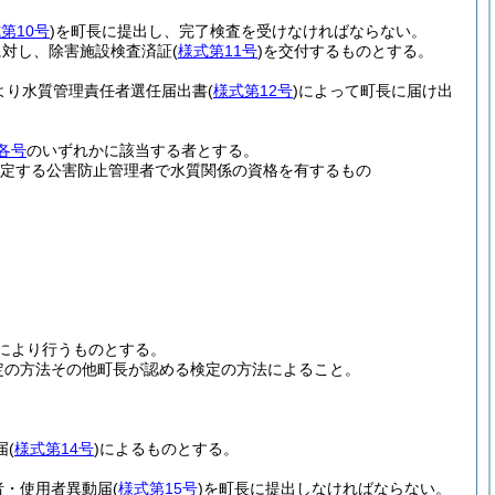
第10号
)
を町長に提出し、完了検査を受けなければならない。
に対し、除害施設検査済証
(
様式第11号
)
を交付するものとする。
より水質管理責任者選任届出書
(
様式第12号
)
によって町長に届け出
各号
のいずれかに該当する者とする。
規定する公害防止管理者で水質関係の資格を有するもの
により行うものとする。
定の方法その他町長が認める検定の方法によること。
。
届
(
様式第14号
)
によるものとする。
者・使用者異動届
(
様式第15号
)
を町長に提出しなければならない。