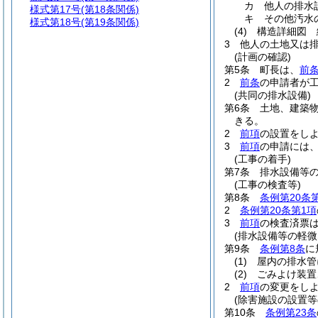
カ
他人の排水
様式第17号
(第18条関係)
キ
その他汚水
様式第18号
(第19条関係)
(4)
構造詳細図 
3
他人の土地又は
(計画の確認)
第5条
町長は、
前
2
前条
の申請者が
(共同の排水設備)
第6条
土地、建築
きる。
2
前項
の設置をし
3
前項
の申請には
(工事の着手)
第7条
排水設備等
(工事の検査等)
第8条
条例第20条
2
条例第20条第1項
3
前項
の検査済票
(排水設備等の軽微
第9条
条例第8条
に
(1)
屋内の排水管
(2)
ごみよけ装置
2
前項
の変更をし
(除害施設の設置等
第10条
条例第23条