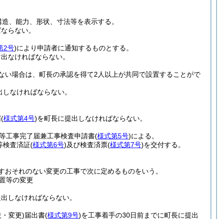
の構造、能力、形状、寸法等を表示する。
ばならない。
第2号
)
により申請者に通知するものとする。
け出なければならない。
ない場合は、町長の承認を得て2人以上が共同で設置することがで
出しなければならない。
届
(
様式第4号
)
を町長に提出しなければならない。
等工事完了届兼工事検査申請書
(
様式第5号
)
による。
等検査済証
(
様式第6号
)
及び検査済票
(
様式第7号
)
を交付する。
すおそれのない変更の工事で次に定めるものをいう。
置等の変更
提出しなければならない。
設・変更)
届出書
(
様式第9号
)
を工事着手の30日前までに町長に提出