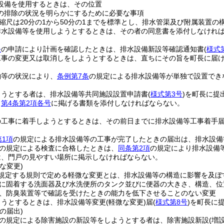
設備を使用するときは、その位置
の排除の状況を明らかにするために必要な事項
縮尺は20分の1から50分の1までを標準とし、排水管渠及び附属装置
排水設備等を使用しようとするときは、その者の同意書を添付しなけれ
条
の申請により計画を確認したときは、排水設備新設等確認通知書
(
様式
工事の変更又は取消しをしようとするときは、直ちにその旨を町長に届
物等の状況により、
条例第7条
の規定による排水設備等が単独で設置でき
ようとする者は、排水設備等共同施設設置申請書
(
様式第3号
)
を町長に提
、
第4条第2項各号
に掲げる書類を添付しなければならない。
の工事に着手しようとするときは、その前日までに排水設備等工事着手
第1項
の規定による排水設備等の工事が完了したときの届出は、排水設備
の規定による検査に合格したときは、
同条第2項
の規定により排水設備
は、門戸の見やすい場所に掲示しなければならない。
な変更)
規定する規則で定める軽微な変更とは、排水設備等の構造に影響を及ぼ
に固着する洗面器及び水洗便所のタンク並びに便器の大きさ、構造、位
、防臭装置等で確認を受けたときの能力を低下させることのない変更
ようとするときは、排水設備等変更
(軽微な変更)
届
(
様式第8号
)
を町長に
の届出)
の規定による除害施設の新設等をしようとする者は、除害施設新設
(増