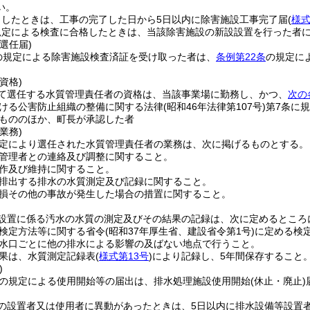
い。
了したときは、工事の完了した日から5日以内に除害施設工事完了届
(
様式
規定による検査に合格したときは、当該除害施設の新設設置を行った者
選任届)
の規定による除害施設検査済証を受け取った者は、
条例第22条
の規定に
。
資格)
て選任する水質管理責任者の資格は、当該事業場に勤務し、かつ、
次の
ける公害防止組織の整備に関する法律
(昭和46年法律第107号)
第7条に
もののほか、町長が承認した者
業務)
定により選任された水質管理責任者の業務は、次に掲げるものとする。
管理者との連絡及び調整に関すること。
作及び維持に関すること。
排出する排水の水質測定及び記録に関すること。
損その他の事故が発生した場合の措置に関すること。
設置に係る汚水の水質の測定及びその結果の記録は、次に定めるところ
検定方法等に関する省令
(昭和37年厚生省、建設省令第1号)
に定める検
水口ごとに他の排水による影響の及ばない地点で行うこと。
果は、水質測定記録表
(
様式第13号
)
により記録し、5年間保存すること
)
の規定による使用開始等の届出は、排水処理施設使用開始
(休止・廃止)
の設置者又は使用者に異動があったときは、5日以内に排水設備等設置