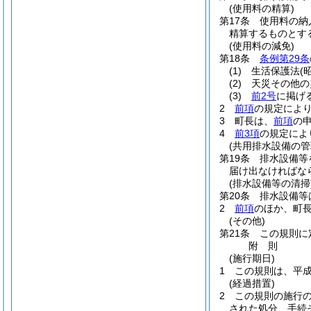
(使用料の精算)
第17条
使用料の納
精算するものとす
(使用料の減免)
第18条
条例第29条
(1)
生活保護法
(
(2)
天災その他の
(3)
前2号
に掲げ
2
前項
の規定によ
3
町長は、
前項
の
4
前3項
の規定によ
(共用排水設備の管
第19条
排水設備等
届け出なければな
(排水設備等の清掃
第20条
排水設備等
2
前項
のほか、町
(その他)
第21条
この規則に
附
則
(施行期日)
1
この規則は、平成
(経過措置)
2
この規則の施行
された処分、手続