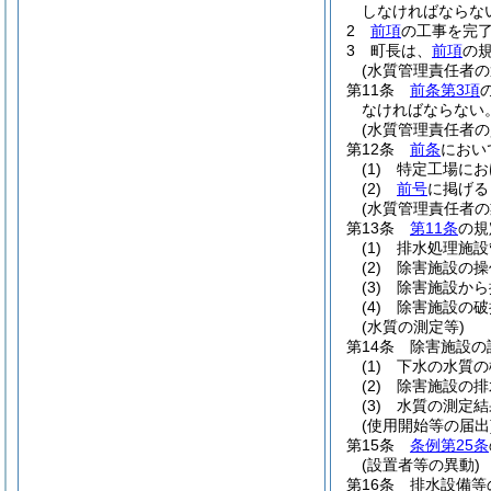
しなければならな
2
前項
の工事を完
3
町長は、
前項
の
(水質管理責任者の
第11条
前条第3項
なければならない
(水質管理責任者の
第12条
前条
におい
(1)
特定工場にお
(2)
前号
に掲げる
(水質管理責任者の
第13条
第11条
の規
(1)
排水処理施設
(2)
除害施設の操
(3)
除害施設から
(4)
除害施設の破
(水質の測定等)
第14条
除害施設の
(1)
下水の水質の
(2)
除害施設の排
(3)
水質の測定結
(使用開始等の届出
第15条
条例第25条
(設置者等の異動)
第16条
排水設備等