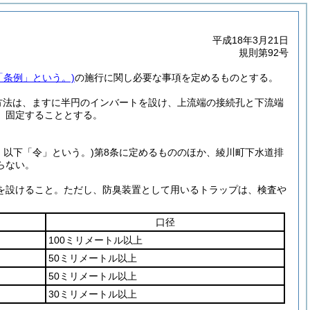
平成18年3月21日
規則第92号
「条例」という。)
の施行に関し必要な事項を定めるものとする。
方法は、ますに半円のインバートを設け、上流端の接続孔と下流端
、固定することとする。
号。以下「令」という。)
第8条に定めるもののほか、綾川町下水道排
らない。
を設けること。ただし、防臭装置として用いるトラップは、検査や
口径
100ミリメートル以上
50ミリメートル以上
50ミリメートル以上
30ミリメートル以上