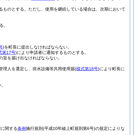
るものとする。
ただし、使用を継続している場合は、次期において
る。
号
)
を町長に提出しなければならない。
式第17号
)
により申請者に通知するものとする。
の旨を届け出なければならない。
管理人を選定し、排水設備等共用使用届
(
様式第18号
)
により町長に
い。
理に関する
条例
施行規則
(平成10年綾上町規則第6号)
の規定によりな