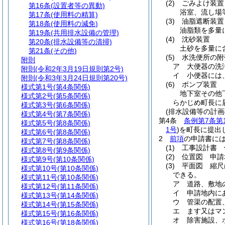
(2)
ごみよけ装置
第16条
(設置者等の異動)
浴室、流し場
第17条
(使用料の精算)
(3)
油脂遮断装置
第18条
(使用料の減免)
油脂類を多量
第19条
(共用排水設備の管理)
(4)
沈砂装置
第20条
(排水設備等の清掃)
土砂を多量に
第21条
(その他)
(5)
水洗便所の附
附則
ア
大便器の洗
附則
(令和2年3月19日規則第2号)
イ
小便器には
附則
(令和3年3月24日規則第20号)
(6)
ポンプ装置
様式第1号
(第4条関係)
地下室その他
様式第2号
(第5条関係)
らかじめ町長に
様式第3号
(第6条関係)
(排水設備等の計画
様式第4号
(第7条関係)
第4条
条例第7条第
様式第5号
(第8条関係)
1号
)
を町長に提出
様式第6号
(第8条関係)
2
前項
の申請書に
様式第7号
(第8条関係)
(1)
工事設計書 
様式第8号
(第9条関係)
(2)
位置図 申請
様式第9号
(第10条関係)
(3)
平面図 縮尺
様式第10号
(第10条関係)
できる。
様式第11号
(第10条関係)
ア
道路、敷地
様式第12号
(第11条関係)
イ
申請地内に
様式第13号
(第14条関係)
ウ
管渠の配置
様式第14号
(第15条関係)
エ
ます又はマ
様式第15号
(第16条関係)
オ
除害施設、
様式第16号
(第18条関係)