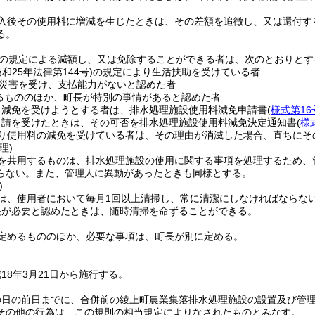
入後その使用料に増減を生じたときは、その差額を追徴し、又は還付す
る。
の規定による減額し、又は免除することができる者は、次のとおりとす
昭和25年法律第144号)
の規定により生活扶助を受けている者
災害を受け、支払能力がないと認めた者
るもののほか、町長が特別の事情があると認めた者
り減免を受けようとする者は、排水処理施設使用料減免申請書
(
様式第16
申請を受けたときは、その可否を排水処理施設使用料減免決定通知書
(
様
り使用料の減免を受けている者は、その理由が消滅した場合、直ちにそ
理)
を共用するものは、排水処理施設の使用に関する事項を処理するため、
らない。
また、管理人に異動があったときも同様とする。
)
は、使用者において毎月1回以上清掃し、常に清潔にしなければならな
長が必要と認めたときは、随時清掃を命ずることができる。
定めるもののほか、必要な事項は、町長が別に定める。
18年3月21日から施行する。
の日の前日までに、合併前の綾上町農業集落排水処理施設の設置及び管
その他の行為は、この規則の相当規定によりなされたものとみなす。