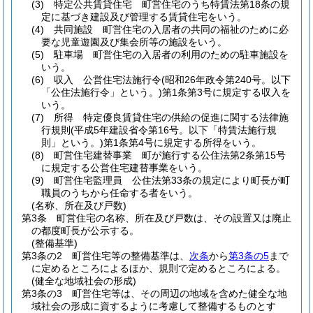
(3)
特定公共賃貸住宅 町営住宅のうち特賃法第18条の規
定に基づき建設及び管理する賃貸住宅をいう。
(4)
共同施設 町営住宅の入居者の共同の福祉のために必
要な児童遊園及び集会所等の施設をいう。
(5)
駐車場 町営住宅の入居者の利用のための駐車施設を
いう。
(6)
収入 公営住宅法施行令
(昭和26年政令第240号。以下
「公住法施行令」という。)
第1条第3号に規定する収入を
いう。
(7)
所得 特定優良賃貸住宅の供給の促進に関する法律施
行規則
(平成5年建設省令第16号。以下「特賃法施行規
則」という。)
第1条第4号に規定する所得をいう。
(8)
町営住宅建替事業 町が施行する公住法第2条第15号
に規定する公営住宅建替事業をいう。
(9)
町営住宅監理員 公住法第33条の規定により町長が町
職員のうちから任命する者をいう。
(名称、所在及び戸数)
第3条
町営住宅の名称、所在及び戸数は、その設置又は廃止
の都度町長が公示する。
(整備基準)
第3条の2
町営住宅等の整備基準は、
次条
から
第3条の5
まで
に定めるところによるほか、規則で定めるところによる。
(健全な地域社会の形成)
第3条の3
町営住宅等は、その周辺の地域を含めた健全な地
域社会の形成に資するように考慮して整備するものとす