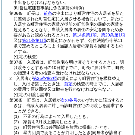
申出をしなければならない。
(町営住宅建替事業に係る家賃の特例)
第36条
町長は、
前条
の申出により町営住宅の入居者を新た
に整備された町営住宅に入居させる場合において、新たに
入居する町営住宅の家賃が従前の町営住宅の最終の家賃を
超えることとなり、当該入居者の居住の安定を図るため必
要があると認められるときは、
第14条第1項
、
第29条第1項
又は
第31条第1項
の規定にかかわらず、公住法施行令第11
条で定めるところにより当該入居者の家賃を減額するもの
とする。
(住宅の検査)
第37条
入居者は、町営住宅を明け渡そうとするときは、明
け渡そうとする日の10日前までに、町長に届け出て、町長
の指定する者の検査を受けなければならない。
2
入居者が
第25条第2項
の規定により町営住宅を模様替え
し、又は増築したときは、
前項
の検査の時までに、入居者
の費用で原状回復又は撤去を行わなければならない。
(住宅の明渡し請求)
第38条
町長は、入居者が
次の各号
のいずれかに該当すると
きは、当該入居者に対し当該町営住宅の明渡しを請求する
ことができる。
(1)
不正の行為によって入居したとき。
(2)
家賃を3月以上滞納したとき。
(3)
町営住宅又は共同施設を故意に損傷したとき。
(4)
暴力団員であることが判明したとき
(同居者が該当す