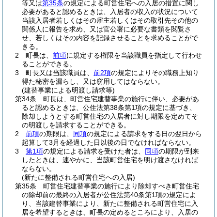
等又は
第35条
の規定による町営住宅への入居の措置に関し
必要があると認めるときは、入居者の収入の状況について
当該入居者若しくはその雇主若しくはその取引先その他の
関係人に報告を求め、又は官公署に必要な書類を閲覧さ
せ、若しくはその内容を記録させることを求めることがで
きる。
2
町長は、
前項
に規定する権限を当該職員を指定して行わせ
ることができる。
3
町長又は当該職員は、
前2項
の規定によりその職務上知り
得た秘密を漏らし、又は窃用してはならない。
(建替事業による明渡し請求等)
第34条
町長は、町営住宅建替事業の施行に伴い、必要があ
ると認めるときは、公住法第38条第1項の規定に基づき、
除却しようとする町営住宅の入居者に対し期限を定めてそ
の明渡しを請求することができる。
2
前項
の期限は、
同項
の規定による請求をする日の翌日から
起算して3月を経過した日以後の日でなければならない。
3
第1項
の規定による請求を受けた者は、
同項
の期限が到来
したときは、速やかに、当該町営住宅を明け渡さなければ
ならない。
(新たに整備される町営住宅への入居)
第35条
町営住宅建替事業の施行により除却すべき町営住宅
の除却前の最終の入居者が公住法第40条第1項の規定によ
り、当該建替事業により、新たに整備される町営住宅に入
居を希望するときは、町長の定めるところにより、入居の