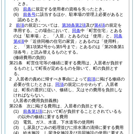
とき。
(5)
前条
に規定する使用者の資格を失ったとき。
(6)
前各号
に該当するほか、駐車場の管理上必要があると
認めるとき。
2
前項
の規定については、
第38条第2項
及び
第4項
の規定を
準用する。
この場合において、
同条
中「町営住宅」とある
のは「駐車場」と、「入居」とあるのは「使用」と、
同条
第4項
中「近傍同種の住宅の家賃」とあるのは「使用料」
と、「第1項第2号から第5号まで」とあるのは「第20条第1
項各号」と読み替えるものとする。
(修繕費用の負担)
第21条
町営住宅等の修繕に要する費用は、入居者が負担す
るものとして町長が定めるものを除いて、町の負担とす
る。
2
入居者の責めに帰すべき事由によって
前項
に掲げる修繕の
必要が生じたときは、
同項
の規定にかかわらず、入居者
は、町長の選択に従い、修繕し、又はその費用を負担しな
ければならない。
(入居者の費用負担義務)
第22条
次に掲げる費用は、入居者の負担とする。
(1)
前条第1項
において町が負担することとされているも
の以外の修繕に要する費用
(2)
電気、ガス、水道、下水道等の使用料
(3)
し尿及びごみの処理並びに排水溝の清掃に要する費用
(4)
給水施設、し尿浄化施設及び共同施設の使用に要する