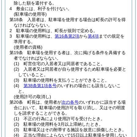
除した額を還付する。
4
敷金には、利子を付けない。
(駐車場の使用等)
第18条
入居者は、駐車場を使用する場合は町長の許可を得
なければならない。
2
駐車場の使用料は、町長が規則で定める。
3
駐車場の使用料は、
第16条第2項
から
第4項
までの規定を
準用する。
(使用者の資格)
第19条
駐車場を使用する者は、次に掲げる条件を具備する
者でなければならない。
(1)
町営住宅の入居者又は同居者であること。
(2)
入居者又は同居者が自ら使用するため駐車場を必要と
していること。
(3)
駐車場の使用料を支払うことができること。
(4)
第38条第1項各号
のいずれの場合にも該当しないこ
と。
(使用許可の取消し)
第20条
町長は、使用者が
次の各号
のいずれかに該当する場
合において、駐車場の使用許可を取り消し、又はその明渡
しを請求することができる。
(1)
不正の行為により使用許可を受けたとき。
(2)
駐車場の使用料を3月以上滞納したとき。
(3)
駐車場又はその附帯する施設を故意に損傷したとき。
(4)
正当な理由によらないで15日以上駐車場を使用しない