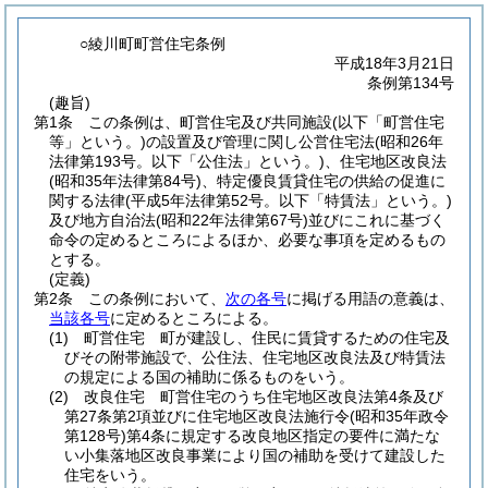
○綾川町町営住宅条例
平成18年3月21日
条例第134号
(趣旨)
第1条
この条例は、町営住宅及び共同施設
(以下「町営住宅
等」という。)
の設置及び管理に関し公営住宅法
(昭和26年
法律第193号。以下「公住法」という。)
、住宅地区改良法
(昭和35年法律第84号)
、特定優良賃貸住宅の供給の促進に
関する法律
(平成5年法律第52号。以下「特賃法」という。)
及び地方自治法
(昭和22年法律第67号)
並びにこれに基づく
命令の定めるところによるほか、必要な事項を定めるもの
とする。
(定義)
第2条
この条例において、
次の各号
に掲げる用語の意義は、
当該各号
に定めるところによる。
(1)
町営住宅 町が建設し、住民に賃貸するための住宅及
びその附帯施設で、公住法、住宅地区改良法及び特賃法
の規定による国の補助に係るものをいう。
(2)
改良住宅 町営住宅のうち住宅地区改良法第4条及び
第27条第2項並びに住宅地区改良法施行令
(昭和35年政令
第128号)
第4条に規定する改良地区指定の要件に満たな
い小集落地区改良事業により国の補助を受けて建設した
住宅をいう。