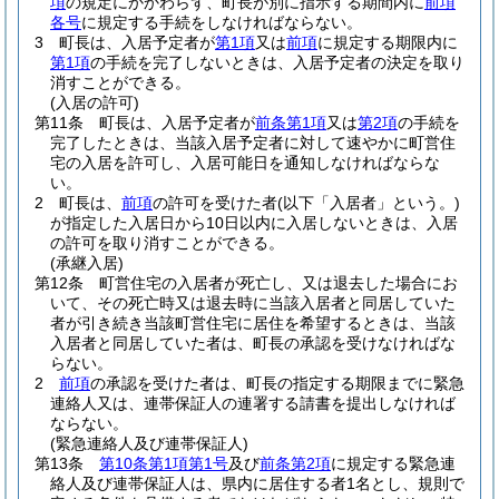
項
の規定にかかわらず、町長が別に指示する期間内に
前項
各号
に規定する手続をしなければならない。
3
町長は、入居予定者が
第1項
又は
前項
に規定する期限内に
第1項
の手続を完了しないときは、入居予定者の決定を取り
消すことができる。
(入居の許可)
第11条
町長は、入居予定者が
前条第1項
又は
第2項
の手続を
完了したときは、当該入居予定者に対して速やかに町営住
宅の入居を許可し、入居可能日を通知しなければならな
い。
2
町長は、
前項
の許可を受けた者
(以下「入居者」という。)
が指定した入居日から10日以内に入居しないときは、入居
の許可を取り消すことができる。
(承継入居)
第12条
町営住宅の入居者が死亡し、又は退去した場合にお
いて、その死亡時又は退去時に当該入居者と同居していた
者が引き続き当該町営住宅に居住を希望するときは、当該
入居者と同居していた者は、町長の承認を受けなければな
らない。
2
前項
の承認を受けた者は、町長の指定する期限までに緊急
連絡人又は、連帯保証人の連署する請書を提出しなければ
ならない。
(緊急連絡人及び連帯保証人)
第13条
第10条第1項第1号
及び
前条第2項
に規定する緊急連
絡人及び連帯保証人は、県内に居住する者1名とし、規則で