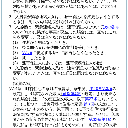
定める条件を具備する者でなければならない。
ただし、特
別な事情があると町長が認める場合にあっては、この限り
でない。
2
入居者が緊急連絡人又は、連帯保証人を変更しようとする
ときは、町長の承認を受けなければならない。
3
入居者は、緊急連絡人又は、連帯保証人について
次の各号
のいずれかに掲げる事実が発生した場合には、直ちにこれ
らを変更し、又は立てなければならない。
(1)
住所が不明になったとき。
(2)
後見開始又は保佐開始の審判を受けたとき。
(3)
第1項
に規定する条件に該当しなくなったとき。
(4)
死亡したとき。
(5)
連帯保証人にあっては、連帯債務保証の消滅
4
入居者は、緊急連絡人又は、連帯保証人の住所又は氏名の
変更があったときは、直ちに町長に届け出なければならな
い。
(家賃の額)
第14条
町営住宅の毎月の家賃は、毎年度、
第26条第3項
の
規定により認定された収入
(
同条第4項
の規定により更正さ
れた場合には、その更正後の収入。以下
第27条
において同
じ。)
に基づき、近傍同種の住宅の家賃
(
第3項
の規定により
定められたものをいう。以下同じ。)
以下で公住法施行令第
2条に規定する方法により算出した額とする。
ただし、入居
者からの収入の申告がない場合において、
第33条第1項
の
規定による請求を行ったにもかかわらず、町営住宅の入居