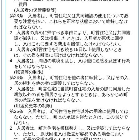
費用
(入居者の保管義務等)
第23条
入居者は、町営住宅又は共同施設の使用について必
要な注意を払い、これらを正常な状態において維持しなけ
ればならない。
2
入居者の責めに帰すべき事由により、町営住宅又は共同施
設が滅失し、又は損傷したときは、入居者が原状に回復
し、又はこれに要する費用を賠償しなければならない。
3
入居者が町営住宅を引き続き15日以上使用しないとき
は、その旨を町長に届け出なければならない。
4
入居者は、周辺の環境を乱し、又は他に迷惑を及ぼす行為
をしてはならない。
(転貸等の制限)
第24条
入居者は、町営住宅を他の者に転貸し、又はその入
居の権利を他の者に譲渡してはならない。
2
入居者は、町営住宅に当該町営住宅の入居の際に同居した
親族以外の者を同居させようとするときは、あらかじめ町
長の承認を受けなければならない。
(用途変更等の制限)
第25条
入居者は、町営住宅を住宅以外の用途に使用しては
ならない。
ただし、町長の承認を得たときは、この限りで
はない。
2
入居者は、町営住宅を模様替えし、又は増築してはならな
い。
ただし、原状回復又は撤去が容易である場合におい
て、町長の承認を得たときは、この限りでない。