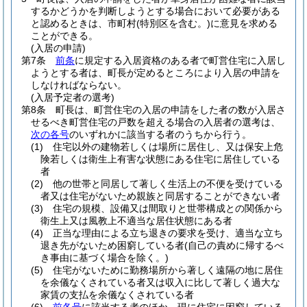
するかどうかを判断しようとする場合において必要がある
と認めるときは、市町村
(特別区を含む。)
に意見を求める
ことができる。
(入居の申請)
第7条
前条
に規定する入居資格のある者で町営住宅に入居し
ようとする者は、町長が定めるところにより入居の申請を
しなければならない。
(入居予定者の選考)
第8条
町長は、町営住宅の入居の申請をした者の数が入居さ
せるべき町営住宅の戸数を超える場合の入居者の選考は、
次の各号
のいずれかに該当する者のうちから行う。
(1)
住宅以外の建物若しくは場所に居住し、又は保安上危
険若しくは衛生上有害な状態にある住宅に居住している
者
(2)
他の世帯と同居して著しく生活上の不便を受けている
者又は住宅がないため親族と同居することができない者
(3)
住宅の規模、設備又は間取りと世帯構成との関係から
衛生上又は風教上不適当な居住状態にある者
(4)
正当な理由による立ち退きの要求を受け、適当な立ち
退き先がないため困窮している者
(自己の責めに帰するべ
き事由に基づく場合を除く。)
(5)
住宅がないために勤務場所から著しく遠隔の地に居住
を余儀なくされている者又は収入に比して著しく過大な
家賃の支払を余儀なくされている者