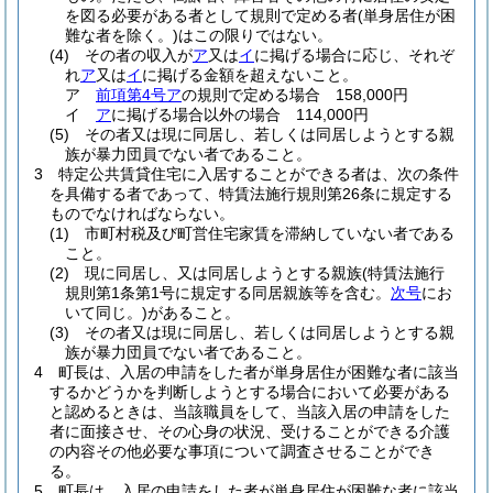
を図る必要がある者として規則で定める者
(単身居住が困
難な者を除く。)
はこの限りではない。
(4)
その者の収入が
ア
又は
イ
に掲げる場合に応じ、それぞ
れ
ア
又は
イ
に掲げる金額を超えないこと。
ア
前項第4号ア
の規則で定める場合 158,000円
イ
ア
に掲げる場合以外の場合 114,000円
(5)
その者又は現に同居し、若しくは同居しようとする親
族が暴力団員でない者であること。
3
特定公共賃貸住宅に入居することができる者は、次の条件
を具備する者であって、特賃法施行規則第26条に規定する
ものでなければならない。
(1)
市町村税及び町営住宅家賃を滞納していない者である
こと。
(2)
現に同居し、又は同居しようとする親族
(特賃法施行
規則第1条第1号に規定する同居親族等を含む。
次号
にお
いて同じ。)
があること。
(3)
その者又は現に同居し、若しくは同居しようとする親
族が暴力団員でない者であること。
4
町長は、入居の申請をした者が単身居住が困難な者に該当
するかどうかを判断しようとする場合において必要がある
と認めるときは、当該職員をして、当該入居の申請をした
者に面接させ、その心身の状況、受けることができる介護
の内容その他必要な事項について調査させることができ
る。
5
町長は、入居の申請をした者が単身居住が困難な者に該当