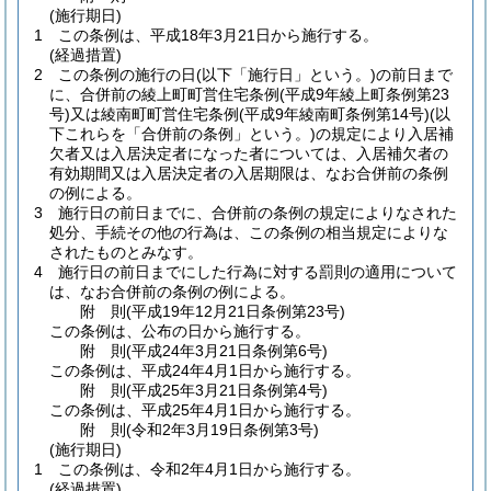
(施行期日)
1
この条例は、平成18年3月21日から施行する。
(経過措置)
2
この条例の施行の日
(以下「施行日」という。)
の前日まで
に、合併前の綾上町町営住宅条例
(平成9年綾上町条例第23
号)
又は綾南町町営住宅条例
(平成9年綾南町条例第14号)
(以
下これらを「合併前の条例」という。)
の規定により入居補
欠者又は入居決定者になった者については、入居補欠者の
有効期間又は入居決定者の入居期限は、なお合併前の条例
の例による。
3
施行日の前日までに、合併前の条例の規定によりなされた
処分、手続その他の行為は、この条例の相当規定によりな
されたものとみなす。
4
施行日の前日までにした行為に対する罰則の適用について
は、なお合併前の条例の例による。
附
則
(平成19年12月21日
条例第23号)
この条例は、公布の日から施行する。
附
則
(平成24年3月21日
条例第6号)
この条例は、平成24年4月1日から施行する。
附
則
(平成25年3月21日
条例第4号)
この条例は、平成25年4月1日から施行する。
附
則
(令和2年3月19日
条例第3号)
(施行期日)
1
この条例は、令和2年4月1日から施行する。
(経過措置)