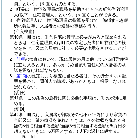
員」という。)
を置くものとする。
2
町長は、住宅監理員の職務を補助させるため町営住宅管理
人
(以下「住宅管理人」という。)
を置くことができる。
3
住宅管理人は、住宅監理員の指導を受けて、修繕すべき箇
所の報告等、入居者との連絡の事務を行う。
(立入検査)
第40条
町長は、町営住宅の管理上必要があると認められる
ときは、住宅監理員又は町長の指定した者に町営住宅の検
査をさせ、又は入居者に対して必要な指示をさせることが
できる。
2
前項
の検査において、現に居住の用に供している町営住宅
に立ち入るときは、あらかじめ当該町営住宅の入居者の承
諾を得なければならない。
3
第1項
の規定により検査に当たる者は、その身分を示す証
票を携帯し、関係人の請求があったときは、提示しなけれ
ばならない。
(委任)
第41条
この条例の施行に関し必要な事項は、町長が別に定
める。
(罰則)
第42条
町長は、入居者が詐欺その他不正行為により家賃の
全部又は一部の徴収を免れたときは、その徴収を免れた金
額の5倍に相当する金額
(当該5倍に相当する金額が5万円を
超えないときは、5万円とする。)
以下の過料に処する。
附
則