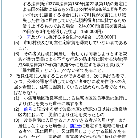
する法律
(昭和37年法律第150号)
第22条第1項の規定に
よる国の補助に係るもの又は公住法第8条第1項各号の
いずれかに該当する場合において町長が災害により滅
失した住宅に居住していた低額所得者に転貸するため
借り上げるものである場合 214,000円
(当該災害発生
の日から3年を経過した後は、158,000円)
ウ
ア
及び
イ
に掲げる場合以外の場合 158,000円
(5)
市町村税及び町営住宅家賃を滞納していない者である
こと。
(6)
その者又は現に同居し、若しくは同居しようとする親
族が暴力団員による不当な行為の防止等に関する法律
(平
成3年法律第77号)
第2条第6号に規定する暴力団員
(以下
「暴力団員」という。)
でない者であること。
2
改良住宅に入居することができる者は、次に掲げる者で、
かつ、公租公課を滞納していない者並びに改良住宅への入
居を希望し、住宅に困窮していると認められる者でなけれ
ばならない。
(1)
小集落地区改良事業による住宅地区改良事業の施行に
より住宅を失った世帯に属する者
(2)
前号
に該当する者で改良地区の承認の日以後に改良地
区内において、災害により住宅を失ったもの
(3)
改良住宅に入居することができる者が入居せず、また
居住しなくなった場合は、
前2号
に規定する地域に居住す
る者で、現に同居し、又は同居しようとする親族がある
もの。
ただし、高齢者、障害者その他の特に居住の安定