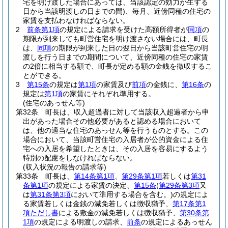
宅を明け渡した場合にあっては、当該認定の効力が生ずる
日から当該明渡しの日までの間)
、毎月、近傍同種の住宅の
家賃を支払わなければならない。
2
前条第1項
の規定による請求を受けた高額所得者が
同項
の
期限が到来しても町営住宅を明け渡さない場合には、町長
は、
同項
の期限が到来した日の翌日から当該町営住宅の明
渡しを行う日までの期間について、近傍同種の住宅の家賃
の2倍に相当する額で、町長が定める額の金銭を徴収するこ
とができる。
3
第15条
の規定は
第1項
の家賃及び
前項
の金銭に、
第16条
の
規定は
第1項
の家賃にそれぞれ準用する。
(住宅のあっせん等)
第32条
町長は、収入超過者に対して当該収入超過者から申
出があった場合その他必要があると認める場合において
は、他の適当な住宅のあっせん等を行うものとする。
この
場合において、当該町営住宅の入居者が公的資金による住
宅への入居を希望したときは、その入居を容易にするよう
特別の配慮をしなければならない。
(収入状況の報告の請求等)
第33条
町長は、
第14条第1項
、
第29条第1項
若しくは
第31
条第1項
の規定による家賃の決定、
第15条
(
第29条第3項
又
は
第31条第3項
において準用する場合を含む。)
の規定によ
る家賃若しくは金銭の減免若しくは徴収猶予、
第17条第1
項ただし書
による敷金の減免若しくは徴収猶予、
第30条第
1項
の規定による明渡しの請求、
前条
の規定によるあっせん