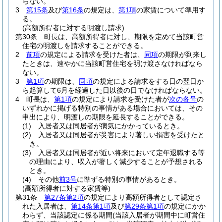
らない。
3
第15条
及び
第16条
の規定は、
第1項
の家賃について準用す
る。
(高額所得者に対する明渡し請求)
第30条
町長は、高額所得者に対し、期限を定めて当該町営
住宅の明渡しを請求することができる。
2
前項
の規定による請求を受けた者は、
同項
の期限が到来し
たときは、速やかに当該町営住宅を明け渡さなければなら
ない。
3
第1項
の期限は、
同項
の規定による請求をする日の翌日か
ら起算して6月を経過した日以後の日でなければならない。
4
町長は、
第1項
の規定により請求を受けた者が
次の各号
の
いずれかに掲げる特別の事情がある場合においては、その
申出により、明渡しの期限を延長することができる。
(1)
入居者又は同居者が病気にかかっているとき。
(2)
入居者又は同居者が災害により著しい損害を受けたと
き。
(3)
入居者又は同居者が近い将来において定年退職する等
の理由により、収入が著しく減少することが予想される
とき。
(4)
その他
前3号
に準ずる特別の事情があるとき。
(高額所得者に対する家賃等)
第31条
第27条第2項
の規定により高額所得者として認定さ
れた入居者は、
第14条第1項
及び
第29条第1項
の規定にかか
わらず、当該認定に係る期間
(当該入居者が期間中に町営住