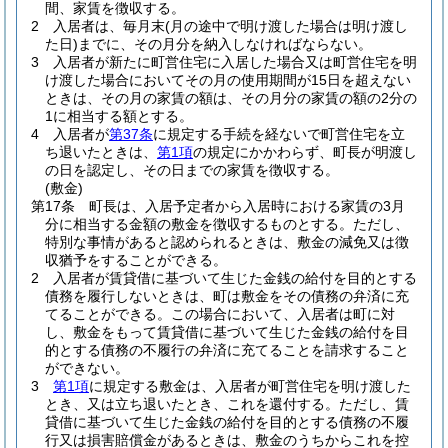
間、家賃を徴収する。
2
入居者は、毎月末
(月の途中で明け渡した場合は明け渡し
た日)
までに、その月分を納入しなければならない。
3
入居者が新たに町営住宅に入居した場合又は町営住宅を明
け渡した場合においてその月の使用期間が15日を超えない
ときは、その月の家賃の額は、その月分の家賃の額の2分の
1に相当する額とする。
4
入居者が
第37条
に規定する手続を経ないで町営住宅を立
ち退いたときは、
第1項
の規定にかかわらず、町長が明渡し
の日を認定し、その日までの家賃を徴収する。
(敷金)
第17条
町長は、入居予定者から入居時における家賃の3月
分に相当する金額の敷金を徴収するものとする。
ただし、
特別な事情があると認められるときは、敷金の減免又は徴
収猶予をすることができる。
2
入居者が賃貸借に基づいて生じた金銭の給付を目的とする
債務を履行しないときは、町は敷金をその債務の弁済に充
てることができる。
この場合において、入居者は町に対
し、敷金をもって賃貸借に基づいて生じた金銭の給付を目
的とする債務の不履行の弁済に充てることを請求すること
ができない。
3
第1項
に規定する敷金は、入居者が町営住宅を明け渡した
とき、又は立ち退いたとき、これを還付する。
ただし、賃
貸借に基づいて生じた金銭の給付を目的とする債務の不履
行又は損害賠償金があるときは、敷金のうちからこれを控