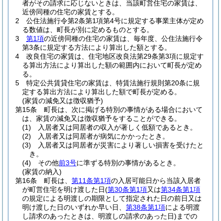
者がその請求に応じないときは、当該町営住宅の家賃は、
近傍同種の住宅の家賃とする。
2
公住法施行令第2条第1項第4号に規定する事業主体が定め
る数値は、町長が別に定めるものとする。
3
第1項
の近傍同種の住宅の家賃は、毎年度、公住法施行令
第3条に規定する方法により算出した額とする。
4
改良住宅の家賃は、住宅地区改良法第29条第3項に規定す
る算出方法により算出した額の範囲内において町長が定め
る。
5
特定公共賃貸住宅の家賃は、特賃法施行規則第20条に規
定する算出方法により算出した額で町長が定める。
(家賃の減免又は徴収猶予)
第15条
町長は、次に掲げる特別の事情がある場合において
は、家賃の減免又は徴収猶予をすることができる。
(1)
入居者又は同居者の収入が著しく低額であるとき。
(2)
入居者又は同居者が病気にかかったとき。
(3)
入居者又は同居者が災害により著しい損害を受けたと
き。
(4)
その他
前3号
に準ずる特別の事情があるとき。
(家賃の納入)
第16条
町長は、
第11条第1項
の入居可能日から当該入居者
が町営住宅を明け渡した日
(
第30条第1項
又は
第34条第1項
の規定による明渡しの期限として指定された日の前日又は
明け渡した日のいずれか早い日、
第38条第1項
による明渡
し請求のあったときは、明渡しの請求のあった日)
までの