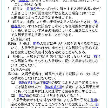
(6)
前各号
に該当する者のほか、現に住宅に困窮している
ことが明らかな者
2
町長は、
前項各号
のいずれかに該当する入居申込者の数が
入居させるべき町営住宅の戸数を超える場合においては、
公開抽選によって入居予定者を抽出する。
3
町長は、抽選により難い実情があると認めたときは、
第1
項各号
のいずれかに該当する者のうち住宅困窮の度合が著
しく高い者について別途の抽選により又は抽選によらない
で入居予定者を決定させることができる。
(入居補欠者)
第9条
町長は、
前条
の規定に基づき入居を選考する場合にお
いて、入居予定者のほかに補欠として入居順位を定めて必
要と認める数の入居補欠者を定めることができる。
2
町長は、入居予定者が町営住宅に入居しないときは、
前項
の入居補欠者のうちから入居順位に従い入居者を決定しな
ければならない。
(入居の手続)
第10条
入居予定者は、町長の指定する期限までに次に掲げ
る手続をしなければならない。
(1)
第6条第1項
及び
第2項
の規定による入居予定者にあっ
ては緊急連絡人の、
第6条第3項
の規定による入居予定者
にあっては連帯保証人の連署する請書を提出すること。
(2)
第17条
の規定により敷金を納入すること。
2
入居予定者がやむを得ない事情により入居の手続を
前項
に
定める期限までにすることができないと認めるときは、
前