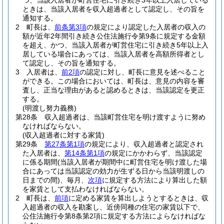
つ、当該入居者が町営住宅に引き続き3年以上入居している
ときは、当該入居者を収入超過者として認定し、その旨を
通知する。
2
町長は、
前条第3項
の規定により認定した入居者の収入の
額が近年2年間引き続き公住法施行令第9条に規定する金額
を超え、かつ、当該入居者が町営住宅に引き続き5年以上入
居している場合にあっては、当該入居者を高額所得者とし
て認定し、その旨を通知する。
3
入居者は、
前2項
の認定に対し、町長に意見を述べること
ができる。
この場合においては、町長は、意見の内容を審
査し、正当な理由があると認めるときは、当該認定を更正
する。
(明渡し努力義務)
第28条
収入超過者は、当該町営住宅を明け渡すように努め
なければならない。
(収入超過者に対する家賃)
第29条
第27条第1項
の規定により、収入超過者と認定され
た入居者は、
第14条第1項
の規定にかかわらず、当該認定
に係る期間
(当該入居者が期間中に町営住宅を明け渡した場
合にあっては当該認定の効力が生ずる日から当該明渡しの
日までの間)
、毎月、
次項
に規定する方法により算出した額
を家賃として支払わなければならない。
2
町長は、
前項
に定める家賃を算出しようとするときは、収
入超過者の収入を勘案し、近傍同種の住宅の家賃以下で、
公住法施行令第8条第2項に規定する方法によらなければな