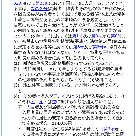
32条
並びに
第33条
において同じ。)
に入居することができ
る者は、
次の各号
(高齢者、障害者その他の特に居住の安定
を図る必要がある者として規則で定める者
(身体上又は精神
上著しい障害があるために常時の介護を必要とし、かつ、
居宅においてこれを受けることができず、又は受けること
が困難であると認められる者
(以下「単身居住が困難な者」
という。)
を除く。)
にあっては
第1号
及び
第3号
から
第6号
ま
で、被災市街地復興特別措置法
(平成7年法律第14号)
第21条
に規定する被災者等にあっては
第3号
及び
第6号
)
の条件を具
備する者でなければならない。
ただし、特別な事情がある
と町長が認める場合にあってはこの限りでない。
(1)
町内に住所又は勤務場所を有する者であること。
(2)
現に同居し、又は同居しようとする親族
(婚姻の届出
をしていないが事実上婚姻関係と同様の事情にある者そ
の他婚姻の予約者を含む。以下同じ。)
があること。
(3)
現に住宅に困窮していることが明らかな者であるこ
と。
(4)
その者の収入が
ア
、
イ
又は
ウ
に掲げる場合に応じ、そ
れぞれ
ア
、
イ
又は
ウ
に掲げる金額を超えないこと。
ア
入居者及び同居者のいずれもが高齢者である場合、
入居者又は同居者のいずれかが障害者である場合その
他の特に居住の安定を図る必要がある場合として規則
で定める場合 214,000円
イ
町営住宅が、公住法第8条第1項若しくは
第3項
若し
くは激甚災害に対処するための特別の財政援助等に関