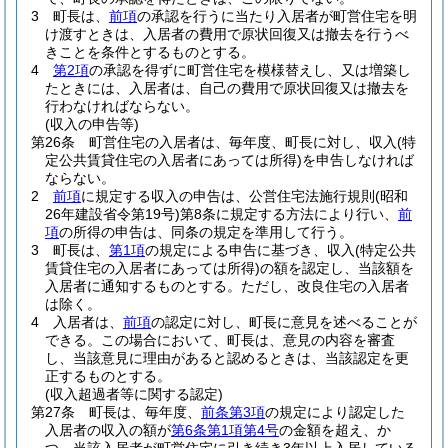
3
町長は、
前項
の承認を行うに当たり入居者が町営住宅を明
け渡すときは、入居者の費用で原状回復又は撤去を行うべ
きことを条件とするものとする。
4
第2項
の承認を得ずに町営住宅を模様替えし、又は増築し
たときには、入居者は、自己の費用で原状回復又は撤去を
行わなければならない。
(収入の申告等)
第26条
町営住宅の入居者は、毎年度、町長に対し、収入
(特
定公共賃貸住宅の入居者にあっては所得)
を申告しなければ
ならない。
2
前項
に規定する収入の申告は、公営住宅法施行規則
(昭和
26年建設省令第19号)
第8条に規定する方法により行い、
前
項
の所得の申告は、同条の規定を準用して行う。
3
町長は、
第1項
の規定による申告に基づき、収入
(特定公共
賃貸住宅の入居者にあっては所得)
の額を認定し、当該額を
入居者に通知するものとする。
ただし、改良住宅の入居者
は除く。
4
入居者は、
前項
の認定に対し、町長に意見を述べることが
できる。
この場合において、町長は、意見の内容を審査
し、当該意見に理由があると認めるときは、当該認定を更
正するものとする。
(収入超過者等に関する認定)
第27条
町長は、毎年度、
前条第3項
の規定により認定した
入居者の収入の額が
第6条第1項第4号
の金額を超え、か