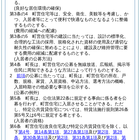
る。
(良好な居住環境の確保)
第3条の4
町営住宅等は、安全、衛生、美観等を考慮し、か
つ、入居者等にとって便利で快適なものとなるように整備
するものとする。
(費用の縮減への配慮)
第3条の5
町営住宅等の建設に当たっては、設計の標準化、
合理的な工法の採用、規格化された資材の使用及び適切な
耐久性の確保に努めることにより、建設及び維持管理に要
する費用の縮減に配慮するものとする。
(入居者の公募方法)
第4条
町長は、町営住宅の公募を無線放送、広報紙、掲示等
住民に周知できるような方法によって行うものとする。
2
前項
の公募に当たっては、町長は、町営住宅の所在、戸
数、規格、家賃、入居資格、申込方法、選考方法の概略、
入居時期その他必要な事項を公示する。
(公募の例外)
第5条
町長は、公住法第22条に規定する事由に係る者を公
募を行わず、町営住宅に入居させることができる。
ただ
し、特定公共賃貸住宅については、特賃法施行規則第26条
第5号又は6号に規定する者とする。
(入居者の資格)
第6条
町営住宅
(改良住宅及び特定公共賃貸住宅を除く。以
下
第4号
、
第14条第1項
、
第27条第1項
及び
第2項
、
第28
条
、
第30条第1項
及び
第2項
、
第31条第1項
及び
第2項
、
第