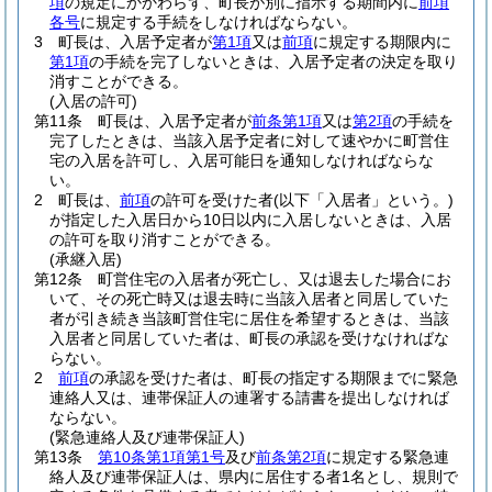
項
の規定にかかわらず、町長が別に指示する期間内に
前項
各号
に規定する手続をしなければならない。
3
町長は、入居予定者が
第1項
又は
前項
に規定する期限内に
第1項
の手続を完了しないときは、入居予定者の決定を取り
消すことができる。
(入居の許可)
第11条
町長は、入居予定者が
前条第1項
又は
第2項
の手続を
完了したときは、当該入居予定者に対して速やかに町営住
宅の入居を許可し、入居可能日を通知しなければならな
い。
2
町長は、
前項
の許可を受けた者
(以下「入居者」という。)
が指定した入居日から10日以内に入居しないときは、入居
の許可を取り消すことができる。
(承継入居)
第12条
町営住宅の入居者が死亡し、又は退去した場合にお
いて、その死亡時又は退去時に当該入居者と同居していた
者が引き続き当該町営住宅に居住を希望するときは、当該
入居者と同居していた者は、町長の承認を受けなければな
らない。
2
前項
の承認を受けた者は、町長の指定する期限までに緊急
連絡人又は、連帯保証人の連署する請書を提出しなければ
ならない。
(緊急連絡人及び連帯保証人)
第13条
第10条第1項第1号
及び
前条第2項
に規定する緊急連
絡人及び連帯保証人は、県内に居住する者1名とし、規則で