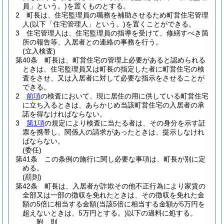
員」という。)
を置くものとする。
2
町長は、住宅監理員の職務を補助させるため町営住宅管理
人
(以下「住宅管理人」という。)
を置くことができる。
3
住宅管理人は、住宅監理員の指導を受けて、修繕すべき箇
所の報告等、入居者との連絡の事務を行う。
(立入検査)
第40条
町長は、町営住宅の管理上必要があると認められる
ときは、住宅監理員又は町長の指定した者に町営住宅の検
査をさせ、又は入居者に対して必要な指示をさせることが
できる。
2
前項
の検査において、現に居住の用に供している町営住宅
に立ち入るときは、あらかじめ当該町営住宅の入居者の承
諾を得なければならない。
3
第1項
の規定により検査に当たる者は、その身分を示す証
票を携帯し、関係人の請求があったときは、提示しなけれ
ばならない。
(委任)
第41条
この条例の施行に関し必要な事項は、町長が別に定
める。
(罰則)
第42条
町長は、入居者が詐欺その他不正行為により家賃の
全部又は一部の徴収を免れたときは、その徴収を免れた金
額の5倍に相当する金額
(当該5倍に相当する金額が5万円を
超えないときは、5万円とする。)
以下の過料に処する。
附
則