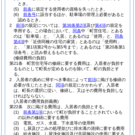
とき。
(5)
前条
に規定する使用者の資格を失ったとき。
(6)
前各号
に該当するほか、駐車場の管理上必要があると
認めるとき。
2
前項
の規定については、
第38条第2項
及び
第4項
の規定を
準用する。
この場合において、
同条
中「町営住宅」とある
のは「駐車場」と、「入居」とあるのは「使用」と、
同条
第4項
中「近傍同種の住宅の家賃」とあるのは「使用料」
と、「第1項第2号から第5号まで」とあるのは「第20条第1
項各号」と読み替えるものとする。
(修繕費用の負担)
第21条
町営住宅等の修繕に要する費用は、入居者が負担す
るものとして町長が定めるものを除いて、町の負担とす
る。
2
入居者の責めに帰すべき事由によって
前項
に掲げる修繕の
必要が生じたときは、
同項
の規定にかかわらず、入居者
は、町長の選択に従い、修繕し、又はその費用を負担しな
ければならない。
(入居者の費用負担義務)
第22条
次に掲げる費用は、入居者の負担とする。
(1)
前条第1項
において町が負担することとされているも
の以外の修繕に要する費用
(2)
電気、ガス、水道、下水道等の使用料
(3)
し尿及びごみの処理並びに排水溝の清掃に要する費用
(4)
給水施設、し尿浄化施設及び共同施設の使用に要する