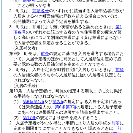
(6)
前各号
に該当する者のほか、現に住宅に困窮している
ことが明らかな者
2
町長は、
前項各号
のいずれかに該当する入居申込者の数が
入居させるべき町営住宅の戸数を超える場合においては、
公開抽選によって入居予定者を抽出する。
3
町長は、抽選により難い実情があると認めたときは、
第1
項各号
のいずれかに該当する者のうち住宅困窮の度合が著
しく高い者について別途の抽選により又は抽選によらない
で入居予定者を決定させることができる。
(入居補欠者)
第9条
町長は、
前条
の規定に基づき入居を選考する場合にお
いて、入居予定者のほかに補欠として入居順位を定めて必
要と認める数の入居補欠者を定めることができる。
2
町長は、入居予定者が町営住宅に入居しないときは、
前項
の入居補欠者のうちから入居順位に従い入居者を決定しな
ければならない。
(入居の手続)
第10条
入居予定者は、町長の指定する期限までに次に掲げ
る手続をしなければならない。
(1)
第6条第1項
及び
第2項
の規定による入居予定者にあっ
ては緊急連絡人の、
第6条第3項
の規定による入居予定者
にあっては連帯保証人の連署する請書を提出すること。
(2)
第17条
の規定により敷金を納入すること。
2
入居予定者がやむを得ない事情により入居の手続を
前項
に
定める期限までにすることができないと認めるときは、
前