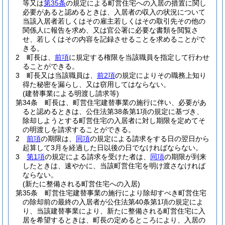
等又は
第35条
の規定による町営住宅への入居の措置に関し
必要があると認めるときは、入居者の収入の状況について
当該入居者若しくはその雇主若しくはその取引先その他の
関係人に報告を求め、又は官公署に必要な書類を閲覧さ
せ、若しくはその内容を記録させることを求めることがで
きる。
2
町長は、
前項
に規定する権限を当該職員を指定して行わせ
ることができる。
3
町長又は当該職員は、
前2項
の規定によりその職務上知り
得た秘密を漏らし、又は窃用してはならない。
(建替事業による明渡し請求等)
第34条
町長は、町営住宅建替事業の施行に伴い、必要があ
ると認めるときは、公住法第38条第1項の規定に基づき、
除却しようとする町営住宅の入居者に対し期限を定めてそ
の明渡しを請求することができる。
2
前項
の期限は、
同項
の規定による請求をする日の翌日から
起算して3月を経過した日以後の日でなければならない。
3
第1項
の規定による請求を受けた者は、
同項
の期限が到来
したときは、速やかに、当該町営住宅を明け渡さなければ
ならない。
(新たに整備される町営住宅への入居)
第35条
町営住宅建替事業の施行により除却すべき町営住宅
の除却前の最終の入居者が公住法第40条第1項の規定によ
り、当該建替事業により、新たに整備される町営住宅に入
居を希望するときは、町長の定めるところにより、入居の