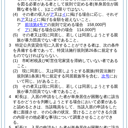
を図る必要がある者として規則で定める者
(単身居住が困
難な者を除く。)
はこの限りではない。
(4)
その者の収入が
ア
又は
イ
に掲げる場合に応じ、それぞ
れ
ア
又は
イ
に掲げる金額を超えないこと。
ア
前項第4号ア
の規則で定める場合 158,000円
イ
ア
に掲げる場合以外の場合 114,000円
(5)
その者又は現に同居し、若しくは同居しようとする親
族が暴力団員でない者であること。
3
特定公共賃貸住宅に入居することができる者は、次の条件
を具備する者であって、特賃法施行規則第26条に規定する
ものでなければならない。
(1)
市町村税及び町営住宅家賃を滞納していない者である
こと。
(2)
現に同居し、又は同居しようとする親族
(特賃法施行
規則第1条第1号に規定する同居親族等を含む。
次号
にお
いて同じ。)
があること。
(3)
その者又は現に同居し、若しくは同居しようとする親
族が暴力団員でない者であること。
4
町長は、入居の申請をした者が単身居住が困難な者に該当
するかどうかを判断しようとする場合において必要がある
と認めるときは、当該職員をして、当該入居の申請をした
者に面接させ、その心身の状況、受けることができる介護
の内容その他必要な事項について調査させることができ
る。
5
町長は、入居の申請をした者が単身居住が困難な者に該当