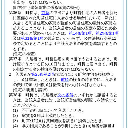
申出をしなければならない。
(町営住宅建替事業に係る家賃の特例)
第36条
町長は、
前条
の申出により町営住宅の入居者を新た
に整備された町営住宅に入居させる場合において、新たに
入居する町営住宅の家賃が従前の町営住宅の最終の家賃を
超えることとなり、当該入居者の居住の安定を図るため必
要があると認められるときは、
第14条第1項
、
第29条第1項
又は
第31条第1項
の規定にかかわらず、公住法施行令第11
条で定めるところにより当該入居者の家賃を減額するもの
とする。
(住宅の検査)
第37条
入居者は、町営住宅を明け渡そうとするときは、明
け渡そうとする日の10日前までに、町長に届け出て、町長
の指定する者の検査を受けなければならない。
2
入居者が
第25条第2項
の規定により町営住宅を模様替え
し、又は増築したときは、
前項
の検査の時までに、入居者
の費用で原状回復又は撤去を行わなければならない。
(住宅の明渡し請求)
第38条
町長は、入居者が
次の各号
のいずれかに該当すると
きは、当該入居者に対し当該町営住宅の明渡しを請求する
ことができる。
(1)
不正の行為によって入居したとき。
(2)
家賃を3月以上滞納したとき。
(3)
町営住宅又は共同施設を故意に損傷したとき。
(4)
暴力団員であることが判明したとき
(同居者が該当す