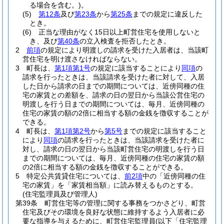
る場合を含む。)
。
(5)
第12条
及び
第23条
から
第25条
までの規定に違反した
とき。
(6)
正当な理由がなく15日以上町営住宅を使用しないと
き、及び
第40条
の立入検査を拒否したとき。
2
前項
の規定により明渡しの請求を受けた入居者は、当該町
営住宅を明け渡さなければならない。
3
町長は、
第1項第1号
の規定に該当することにより
同項
の
請求を行ったときは、当該請求を受けた者に対して、入居
した日から請求の日までの期間については、近傍同種の住
宅の家賃との差額を、請求の日の翌日から当該公営住宅の
明渡しを行う日までの期間については、毎月、近傍同種の
住宅の家賃の額の2倍に相当する額の金銭を徴収することが
できる。
4
町長は、
第1項第2号
から
第5号
までの規定に該当すること
により
同項
の請求を行ったときは、当該請求を受けた者に
対し、請求の日の翌日から当該町営住宅の明渡しを行う日
までの期間については、毎月、近傍同種の住宅の家賃の額
の2倍に相当する額の金銭を徴収することができる。
5
特定公共賃貸住宅については、
前2項
中の「近傍同種の住
宅の家賃」を「家賃相当額」に読み替えるものとする。
(住宅監理員及び管理人)
第39条
町営住宅等の管理に関する事務をつかさどり、町営
住宅及びその環境を良好な状態に維持するよう入居者に必
要な指導を与えるために、町営住宅監理員
(以下「住宅監理