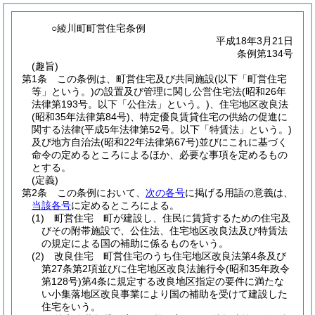
○綾川町町営住宅条例
平成18年3月21日
条例第134号
(趣旨)
第1条
この条例は、町営住宅及び共同施設
(以下「町営住宅
等」という。)
の設置及び管理に関し公営住宅法
(昭和26年
法律第193号。以下「公住法」という。)
、住宅地区改良法
(昭和35年法律第84号)
、特定優良賃貸住宅の供給の促進に
関する法律
(平成5年法律第52号。以下「特賃法」という。)
及び地方自治法
(昭和22年法律第67号)
並びにこれに基づく
命令の定めるところによるほか、必要な事項を定めるもの
とする。
(定義)
第2条
この条例において、
次の各号
に掲げる用語の意義は、
当該各号
に定めるところによる。
(1)
町営住宅 町が建設し、住民に賃貸するための住宅及
びその附帯施設で、公住法、住宅地区改良法及び特賃法
の規定による国の補助に係るものをいう。
(2)
改良住宅 町営住宅のうち住宅地区改良法第4条及び
第27条第2項並びに住宅地区改良法施行令
(昭和35年政令
第128号)
第4条に規定する改良地区指定の要件に満たな
い小集落地区改良事業により国の補助を受けて建設した
住宅をいう。