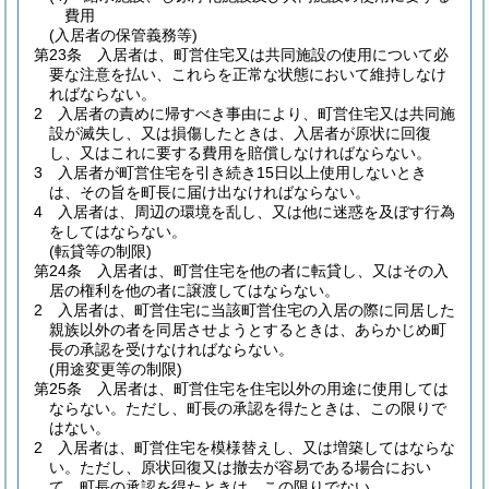
費用
(入居者の保管義務等)
第23条
入居者は、町営住宅又は共同施設の使用について必
要な注意を払い、これらを正常な状態において維持しなけ
ればならない。
2
入居者の責めに帰すべき事由により、町営住宅又は共同施
設が滅失し、又は損傷したときは、入居者が原状に回復
し、又はこれに要する費用を賠償しなければならない。
3
入居者が町営住宅を引き続き15日以上使用しないとき
は、その旨を町長に届け出なければならない。
4
入居者は、周辺の環境を乱し、又は他に迷惑を及ぼす行為
をしてはならない。
(転貸等の制限)
第24条
入居者は、町営住宅を他の者に転貸し、又はその入
居の権利を他の者に譲渡してはならない。
2
入居者は、町営住宅に当該町営住宅の入居の際に同居した
親族以外の者を同居させようとするときは、あらかじめ町
長の承認を受けなければならない。
(用途変更等の制限)
第25条
入居者は、町営住宅を住宅以外の用途に使用しては
ならない。
ただし、町長の承認を得たときは、この限りで
はない。
2
入居者は、町営住宅を模様替えし、又は増築してはならな
い。
ただし、原状回復又は撤去が容易である場合におい
て、町長の承認を得たときは、この限りでない。