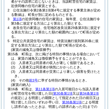
者がその請求に応じないときは、当該町営住宅の家賃は、
近傍同種の住宅の家賃とする。
2
公住法施行令第2条第1項第4号に規定する事業主体が定め
る数値は、町長が別に定めるものとする。
3
第1項
の近傍同種の住宅の家賃は、毎年度、公住法施行令
第3条に規定する方法により算出した額とする。
4
改良住宅の家賃は、住宅地区改良法第29条第3項に規定す
る算出方法により算出した額の範囲内において町長が定め
る。
5
特定公共賃貸住宅の家賃は、特賃法施行規則第20条に規
定する算出方法により算出した額で町長が定める。
(家賃の減免又は徴収猶予)
第15条
町長は、次に掲げる特別の事情がある場合において
は、家賃の減免又は徴収猶予をすることができる。
(1)
入居者又は同居者の収入が著しく低額であるとき。
(2)
入居者又は同居者が病気にかかったとき。
(3)
入居者又は同居者が災害により著しい損害を受けたと
き。
(4)
その他
前3号
に準ずる特別の事情があるとき。
(家賃の納入)
第16条
町長は、
第11条第1項
の入居可能日から当該入居者
が町営住宅を明け渡した日
(
第30条第1項
又は
第34条第1項
の規定による明渡しの期限として指定された日の前日又は
明け渡した日のいずれか早い日、
第38条第1項
による明渡
し請求のあったときは、明渡しの請求のあった日)
までの