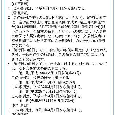
(施行期日)
1
この条例は、平成18年3月21日から施行する。
(経過措置)
2
この条例の施行の日
(以下「施行日」という。)
の前日まで
に、合併前の綾上町町営住宅条例
(平成9年綾上町条例第23
号)
又は綾南町町営住宅条例
(平成9年綾南町条例第14号)
(以
下これらを「合併前の条例」という。)
の規定により入居補
欠者又は入居決定者になった者については、入居補欠者の
有効期間又は入居決定者の入居期限は、なお合併前の条例
の例による。
3
施行日の前日までに、合併前の条例の規定によりなされた
処分、手続その他の行為は、この条例の相当規定によりな
されたものとみなす。
4
施行日の前日までにした行為に対する罰則の適用について
は、なお合併前の条例の例による。
附
則
(平成19年12月21日
条例第23号)
この条例は、公布の日から施行する。
附
則
(平成24年3月21日
条例第6号)
この条例は、平成24年4月1日から施行する。
附
則
(平成25年3月21日
条例第4号)
この条例は、平成25年4月1日から施行する。
附
則
(令和2年3月19日
条例第3号)
(施行期日)
1
この条例は、令和2年4月1日から施行する。
(経過措置)