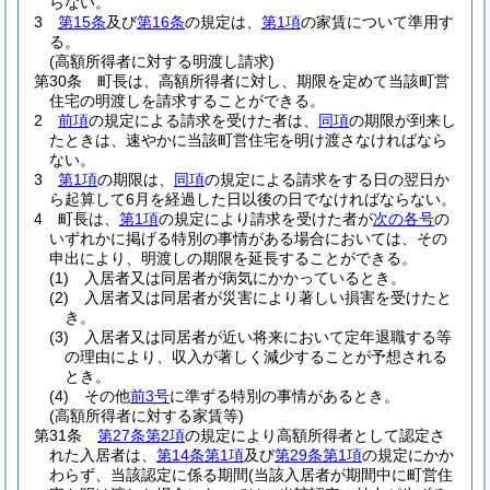
らない。
3
第15条
及び
第16条
の規定は、
第1項
の家賃について準用す
る。
(高額所得者に対する明渡し請求)
第30条
町長は、高額所得者に対し、期限を定めて当該町営
住宅の明渡しを請求することができる。
2
前項
の規定による請求を受けた者は、
同項
の期限が到来し
たときは、速やかに当該町営住宅を明け渡さなければなら
ない。
3
第1項
の期限は、
同項
の規定による請求をする日の翌日か
ら起算して6月を経過した日以後の日でなければならない。
4
町長は、
第1項
の規定により請求を受けた者が
次の各号
の
いずれかに掲げる特別の事情がある場合においては、その
申出により、明渡しの期限を延長することができる。
(1)
入居者又は同居者が病気にかかっているとき。
(2)
入居者又は同居者が災害により著しい損害を受けたと
き。
(3)
入居者又は同居者が近い将来において定年退職する等
の理由により、収入が著しく減少することが予想される
とき。
(4)
その他
前3号
に準ずる特別の事情があるとき。
(高額所得者に対する家賃等)
第31条
第27条第2項
の規定により高額所得者として認定さ
れた入居者は、
第14条第1項
及び
第29条第1項
の規定にかか
わらず、当該認定に係る期間
(当該入居者が期間中に町営住