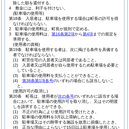
除した額を還付する。
4
敷金には、利子を付けない。
(駐車場の使用等)
第18条
入居者は、駐車場を使用する場合は町長の許可を得
なければならない。
2
駐車場の使用料は、町長が規則で定める。
3
駐車場の使用料は、
第16条第2項
から
第4項
までの規定を
準用する。
(使用者の資格)
第19条
駐車場を使用する者は、次に掲げる条件を具備する
者でなければならない。
(1)
町営住宅の入居者又は同居者であること。
(2)
入居者又は同居者が自ら使用するため駐車場を必要と
していること。
(3)
駐車場の使用料を支払うことができること。
(4)
第38条第1項各号
のいずれの場合にも該当しないこ
と。
(使用許可の取消し)
第20条
町長は、使用者が
次の各号
のいずれかに該当する場
合において、駐車場の使用許可を取り消し、又はその明渡
しを請求することができる。
(1)
不正の行為により使用許可を受けたとき。
(2)
駐車場の使用料を3月以上滞納したとき。
(3)
駐車場又はその附帯する施設を故意に損傷したとき。
(4)
正当な理由によらないで15日以上駐車場を使用しない