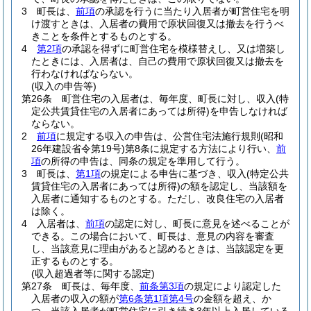
3
町長は、
前項
の承認を行うに当たり入居者が町営住宅を明
け渡すときは、入居者の費用で原状回復又は撤去を行うべ
きことを条件とするものとする。
4
第2項
の承認を得ずに町営住宅を模様替えし、又は増築し
たときには、入居者は、自己の費用で原状回復又は撤去を
行わなければならない。
(収入の申告等)
第26条
町営住宅の入居者は、毎年度、町長に対し、収入
(特
定公共賃貸住宅の入居者にあっては所得)
を申告しなければ
ならない。
2
前項
に規定する収入の申告は、公営住宅法施行規則
(昭和
26年建設省令第19号)
第8条に規定する方法により行い、
前
項
の所得の申告は、同条の規定を準用して行う。
3
町長は、
第1項
の規定による申告に基づき、収入
(特定公共
賃貸住宅の入居者にあっては所得)
の額を認定し、当該額を
入居者に通知するものとする。
ただし、改良住宅の入居者
は除く。
4
入居者は、
前項
の認定に対し、町長に意見を述べることが
できる。
この場合において、町長は、意見の内容を審査
し、当該意見に理由があると認めるときは、当該認定を更
正するものとする。
(収入超過者等に関する認定)
第27条
町長は、毎年度、
前条第3項
の規定により認定した
入居者の収入の額が
第6条第1項第4号
の金額を超え、か