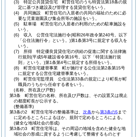
(3)
特定公共賃貸住宅 町営住宅のうち特賃法第18条の規
定に基づき建設及び管理する賃貸住宅をいう。
(4)
共同施設 町営住宅の入居者の共同の福祉のために必
要な児童遊園及び集会所等の施設をいう。
(5)
駐車場 町営住宅の入居者の利用のための駐車施設を
いう。
(6)
収入 公営住宅法施行令
(昭和26年政令第240号。以下
「公住法施行令」という。)
第1条第3号に規定する収入を
いう。
(7)
所得 特定優良賃貸住宅の供給の促進に関する法律施
行規則
(平成5年建設省令第16号。以下「特賃法施行規
則」という。)
第1条第4号に規定する所得をいう。
(8)
町営住宅建替事業 町が施行する公住法第2条第15号
に規定する公営住宅建替事業をいう。
(9)
町営住宅監理員 公住法第33条の規定により町長が町
職員のうちから任命する者をいう。
(名称、所在及び戸数)
第3条
町営住宅の名称、所在及び戸数は、その設置又は廃止
の都度町長が公示する。
(整備基準)
第3条の2
町営住宅等の整備基準は、
次条
から
第3条の5
まで
に定めるところによるほか、規則で定めるところによる。
(健全な地域社会の形成)
第3条の3
町営住宅等は、その周辺の地域を含めた健全な地
域社会の形成に資するように考慮して整備するものとす