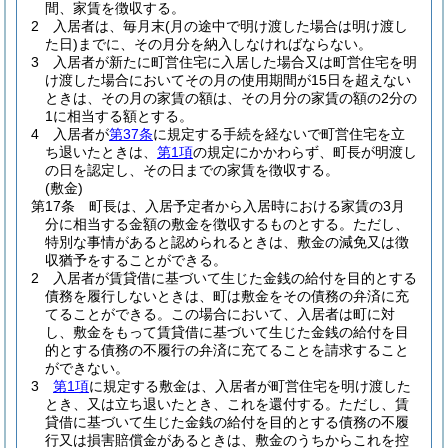
間、家賃を徴収する。
2
入居者は、毎月末
(月の途中で明け渡した場合は明け渡し
た日)
までに、その月分を納入しなければならない。
3
入居者が新たに町営住宅に入居した場合又は町営住宅を明
け渡した場合においてその月の使用期間が15日を超えない
ときは、その月の家賃の額は、その月分の家賃の額の2分の
1に相当する額とする。
4
入居者が
第37条
に規定する手続を経ないで町営住宅を立
ち退いたときは、
第1項
の規定にかかわらず、町長が明渡し
の日を認定し、その日までの家賃を徴収する。
(敷金)
第17条
町長は、入居予定者から入居時における家賃の3月
分に相当する金額の敷金を徴収するものとする。
ただし、
特別な事情があると認められるときは、敷金の減免又は徴
収猶予をすることができる。
2
入居者が賃貸借に基づいて生じた金銭の給付を目的とする
債務を履行しないときは、町は敷金をその債務の弁済に充
てることができる。
この場合において、入居者は町に対
し、敷金をもって賃貸借に基づいて生じた金銭の給付を目
的とする債務の不履行の弁済に充てることを請求すること
ができない。
3
第1項
に規定する敷金は、入居者が町営住宅を明け渡した
とき、又は立ち退いたとき、これを還付する。
ただし、賃
貸借に基づいて生じた金銭の給付を目的とする債務の不履
行又は損害賠償金があるときは、敷金のうちからこれを控