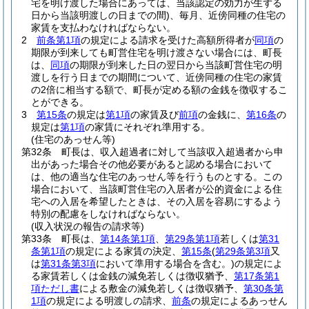
宅を明け渡した場合にあっては、当該認定の効力が生ずる
日から当該明渡しの日までの間)
、毎月、近傍同種の住宅の
家賃を支払わなければならない。
2
前条第1項
の規定による請求を受けた高額所得者が
同項
の
期限が到来しても町営住宅を明け渡さない場合には、町長
は、
同項
の期限が到来した日の翌日から当該町営住宅の明
渡しを行う日までの期間について、近傍同種の住宅の家賃
の2倍に相当する額で、町長が定める額の金銭を徴収するこ
とができる。
3
第15条
の規定は
第1項
の家賃及び
前項
の金銭に、
第16条
の
規定は
第1項
の家賃にそれぞれ準用する。
(住宅のあっせん等)
第32条
町長は、収入超過者に対して当該収入超過者から申
出があった場合その他必要があると認める場合において
は、他の適当な住宅のあっせん等を行うものとする。
この
場合において、当該町営住宅の入居者が公的資金による住
宅への入居を希望したときは、その入居を容易にするよう
特別の配慮をしなければならない。
(収入状況の報告の請求等)
第33条
町長は、
第14条第1項
、
第29条第1項
若しくは
第31
条第1項
の規定による家賃の決定、
第15条
(
第29条第3項
又
は
第31条第3項
において準用する場合を含む。)
の規定によ
る家賃若しくは金銭の減免若しくは徴収猶予、
第17条第1
項ただし書
による敷金の減免若しくは徴収猶予、
第30条第
1項
の規定による明渡しの請求、
前条
の規定によるあっせん