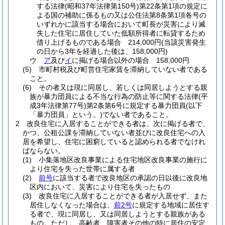
する法律
(昭和37年法律第150号)
第22条第1項の規定に
よる国の補助に係るもの又は公住法第8条第1項各号の
いずれかに該当する場合において町長が災害により滅
失した住宅に居住していた低額所得者に転貸するため
借り上げるものである場合 214,000円
(当該災害発生
の日から3年を経過した後は、158,000円)
ウ
ア
及び
イ
に掲げる場合以外の場合 158,000円
(5)
市町村税及び町営住宅家賃を滞納していない者である
こと。
(6)
その者又は現に同居し、若しくは同居しようとする親
族が暴力団員による不当な行為の防止等に関する法律
(平
成3年法律第77号)
第2条第6号に規定する暴力団員
(以下
「暴力団員」という。)
でない者であること。
2
改良住宅に入居することができる者は、次に掲げる者で、
かつ、公租公課を滞納していない者並びに改良住宅への入
居を希望し、住宅に困窮していると認められる者でなけれ
ばならない。
(1)
小集落地区改良事業による住宅地区改良事業の施行に
より住宅を失った世帯に属する者
(2)
前号
に該当する者で改良地区の承認の日以後に改良地
区内において、災害により住宅を失ったもの
(3)
改良住宅に入居することができる者が入居せず、また
居住しなくなった場合は、
前2号
に規定する地域に居住す
る者で、現に同居し、又は同居しようとする親族がある
もの。
ただし、高齢者、障害者その他の特に居住の安定