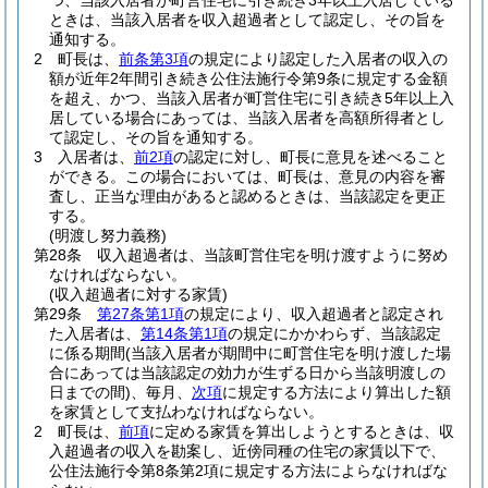
つ、当該入居者が町営住宅に引き続き3年以上入居している
ときは、当該入居者を収入超過者として認定し、その旨を
通知する。
2
町長は、
前条第3項
の規定により認定した入居者の収入の
額が近年2年間引き続き公住法施行令第9条に規定する金額
を超え、かつ、当該入居者が町営住宅に引き続き5年以上入
居している場合にあっては、当該入居者を高額所得者とし
て認定し、その旨を通知する。
3
入居者は、
前2項
の認定に対し、町長に意見を述べること
ができる。
この場合においては、町長は、意見の内容を審
査し、正当な理由があると認めるときは、当該認定を更正
する。
(明渡し努力義務)
第28条
収入超過者は、当該町営住宅を明け渡すように努め
なければならない。
(収入超過者に対する家賃)
第29条
第27条第1項
の規定により、収入超過者と認定され
た入居者は、
第14条第1項
の規定にかかわらず、当該認定
に係る期間
(当該入居者が期間中に町営住宅を明け渡した場
合にあっては当該認定の効力が生ずる日から当該明渡しの
日までの間)
、毎月、
次項
に規定する方法により算出した額
を家賃として支払わなければならない。
2
町長は、
前項
に定める家賃を算出しようとするときは、収
入超過者の収入を勘案し、近傍同種の住宅の家賃以下で、
公住法施行令第8条第2項に規定する方法によらなければな