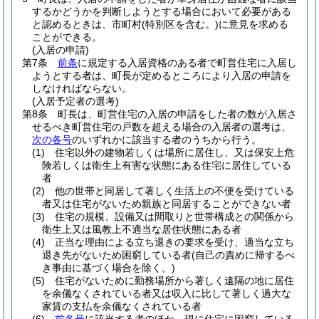
するかどうかを判断しようとする場合において必要がある
と認めるときは、市町村
(特別区を含む。)
に意見を求める
ことができる。
(入居の申請)
第7条
前条
に規定する入居資格のある者で町営住宅に入居し
ようとする者は、町長が定めるところにより入居の申請を
しなければならない。
(入居予定者の選考)
第8条
町長は、町営住宅の入居の申請をした者の数が入居さ
せるべき町営住宅の戸数を超える場合の入居者の選考は、
次の各号
のいずれかに該当する者のうちから行う。
(1)
住宅以外の建物若しくは場所に居住し、又は保安上危
険若しくは衛生上有害な状態にある住宅に居住している
者
(2)
他の世帯と同居して著しく生活上の不便を受けている
者又は住宅がないため親族と同居することができない者
(3)
住宅の規模、設備又は間取りと世帯構成との関係から
衛生上又は風教上不適当な居住状態にある者
(4)
正当な理由による立ち退きの要求を受け、適当な立ち
退き先がないため困窮している者
(自己の責めに帰するべ
き事由に基づく場合を除く。)
(5)
住宅がないために勤務場所から著しく遠隔の地に居住
を余儀なくされている者又は収入に比して著しく過大な
家賃の支払を余儀なくされている者