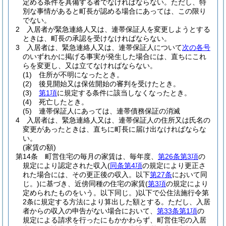
定める条件を具備する者でなければならない。
ただし、特
別な事情があると町長が認める場合にあっては、この限り
でない。
2
入居者が緊急連絡人又は、連帯保証人を変更しようとする
ときは、町長の承認を受けなければならない。
3
入居者は、緊急連絡人又は、連帯保証人について
次の各号
のいずれかに掲げる事実が発生した場合には、直ちにこれ
らを変更し、又は立てなければならない。
(1)
住所が不明になったとき。
(2)
後見開始又は保佐開始の審判を受けたとき。
(3)
第1項
に規定する条件に該当しなくなったとき。
(4)
死亡したとき。
(5)
連帯保証人にあっては、連帯債務保証の消滅
4
入居者は、緊急連絡人又は、連帯保証人の住所又は氏名の
変更があったときは、直ちに町長に届け出なければならな
い。
(家賃の額)
第14条
町営住宅の毎月の家賃は、毎年度、
第26条第3項
の
規定により認定された収入
(
同条第4項
の規定により更正さ
れた場合には、その更正後の収入。以下
第27条
において同
じ。)
に基づき、近傍同種の住宅の家賃
(
第3項
の規定により
定められたものをいう。以下同じ。)
以下で公住法施行令第
2条に規定する方法により算出した額とする。
ただし、入居
者からの収入の申告がない場合において、
第33条第1項
の
規定による請求を行ったにもかかわらず、町営住宅の入居