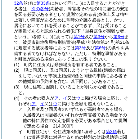
32条
並びに
第33条
において同じ。)
に入居することができ
る者は、
次の各号
(高齢者、障害者その他の特に居住の安定
を図る必要がある者として規則で定める者
(身体上又は精神
上著しい障害があるために常時の介護を必要とし、かつ、
居宅においてこれを受けることができず、又は受けること
が困難であると認められる者
(以下「単身居住が困難な者」
という。)
を除く。)
にあっては
第1号
及び
第3号
から
第6号
ま
で、被災市街地復興特別措置法
(平成7年法律第14号)
第21条
に規定する被災者等にあっては
第3号
及び
第6号
)
の条件を具
備する者でなければならない。
ただし、特別な事情がある
と町長が認める場合にあってはこの限りでない。
(1)
町内に住所又は勤務場所を有する者であること。
(2)
現に同居し、又は同居しようとする親族
(婚姻の届出
をしていないが事実上婚姻関係と同様の事情にある者そ
の他婚姻の予約者を含む。以下同じ。)
があること。
(3)
現に住宅に困窮していることが明らかな者であるこ
と。
(4)
その者の収入が
ア
、
イ
又は
ウ
に掲げる場合に応じ、そ
れぞれ
ア
、
イ
又は
ウ
に掲げる金額を超えないこと。
ア
入居者及び同居者のいずれもが高齢者である場合、
入居者又は同居者のいずれかが障害者である場合その
他の特に居住の安定を図る必要がある場合として規則
で定める場合 214,000円
イ
町営住宅が、公住法第8条第1項若しくは
第3項
若し
くは激甚災害に対処するための特別の財政援助等に関