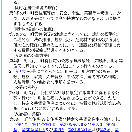
る。
(良好な居住環境の確保)
第3条の4
町営住宅等は、安全、衛生、美観等を考慮し、か
つ、入居者等にとって便利で快適なものとなるように整備
するものとする。
(費用の縮減への配慮)
第3条の5
町営住宅等の建設に当たっては、設計の標準化、
合理的な工法の採用、規格化された資材の使用及び適切な
耐久性の確保に努めることにより、建設及び維持管理に要
する費用の縮減に配慮するものとする。
(入居者の公募方法)
第4条
町長は、町営住宅の公募を無線放送、広報紙、掲示等
住民に周知できるような方法によって行うものとする。
2
前項
の公募に当たっては、町長は、町営住宅の所在、戸
数、規格、家賃、入居資格、申込方法、選考方法の概略、
入居時期その他必要な事項を公示する。
(公募の例外)
第5条
町長は、公住法第22条に規定する事由に係る者を公
募を行わず、町営住宅に入居させることができる。
ただ
し、特定公共賃貸住宅については、特賃法施行規則第26条
第5号又は6号に規定する者とする。
(入居者の資格)
第6条
町営住宅
(改良住宅及び特定公共賃貸住宅を除く。以
下
第4号
、
第14条第1項
、
第27条第1項
及び
第2項
、
第28
条
、
第30条第1項
及び
第2項
、
第31条第1項
及び
第2項
、
第