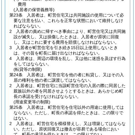
費用
(入居者の保管義務等)
第23条
入居者は、町営住宅又は共同施設の使用について必
要な注意を払い、これらを正常な状態において維持しなけ
ればならない。
2
入居者の責めに帰すべき事由により、町営住宅又は共同施
設が滅失し、又は損傷したときは、入居者が原状に回復
し、又はこれに要する費用を賠償しなければならない。
3
入居者が町営住宅を引き続き15日以上使用しないとき
は、その旨を町長に届け出なければならない。
4
入居者は、周辺の環境を乱し、又は他に迷惑を及ぼす行為
をしてはならない。
(転貸等の制限)
第24条
入居者は、町営住宅を他の者に転貸し、又はその入
居の権利を他の者に譲渡してはならない。
2
入居者は、町営住宅に当該町営住宅の入居の際に同居した
親族以外の者を同居させようとするときは、あらかじめ町
長の承認を受けなければならない。
(用途変更等の制限)
第25条
入居者は、町営住宅を住宅以外の用途に使用しては
ならない。
ただし、町長の承認を得たときは、この限りで
はない。
2
入居者は、町営住宅を模様替えし、又は増築してはならな
い。
ただし、原状回復又は撤去が容易である場合におい
て、町長の承認を得たときは、この限りでない。