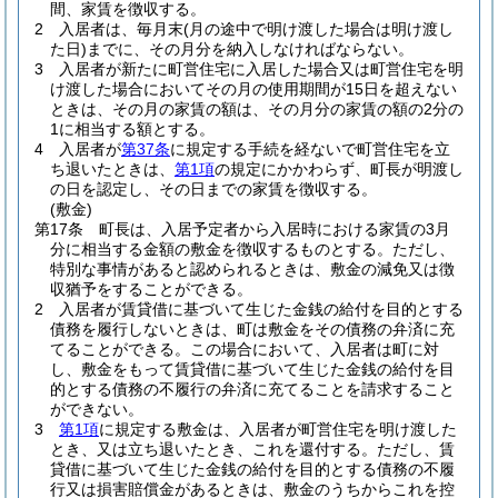
間、家賃を徴収する。
2
入居者は、毎月末
(月の途中で明け渡した場合は明け渡し
た日)
までに、その月分を納入しなければならない。
3
入居者が新たに町営住宅に入居した場合又は町営住宅を明
け渡した場合においてその月の使用期間が15日を超えない
ときは、その月の家賃の額は、その月分の家賃の額の2分の
1に相当する額とする。
4
入居者が
第37条
に規定する手続を経ないで町営住宅を立
ち退いたときは、
第1項
の規定にかかわらず、町長が明渡し
の日を認定し、その日までの家賃を徴収する。
(敷金)
第17条
町長は、入居予定者から入居時における家賃の3月
分に相当する金額の敷金を徴収するものとする。
ただし、
特別な事情があると認められるときは、敷金の減免又は徴
収猶予をすることができる。
2
入居者が賃貸借に基づいて生じた金銭の給付を目的とする
債務を履行しないときは、町は敷金をその債務の弁済に充
てることができる。
この場合において、入居者は町に対
し、敷金をもって賃貸借に基づいて生じた金銭の給付を目
的とする債務の不履行の弁済に充てることを請求すること
ができない。
3
第1項
に規定する敷金は、入居者が町営住宅を明け渡した
とき、又は立ち退いたとき、これを還付する。
ただし、賃
貸借に基づいて生じた金銭の給付を目的とする債務の不履
行又は損害賠償金があるときは、敷金のうちからこれを控