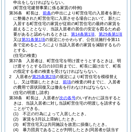
申出をしなければならない。
(町営住宅建替事業に係る家賃の特例)
第36条
町長は、
前条
の申出により町営住宅の入居者を新た
に整備された町営住宅に入居させる場合において、新たに
入居する町営住宅の家賃が従前の町営住宅の最終の家賃を
超えることとなり、当該入居者の居住の安定を図るため必
要があると認められるときは、
第14条第1項
、
第29条第1項
又は
第31条第1項
の規定にかかわらず、公住法施行令第11
条で定めるところにより当該入居者の家賃を減額するもの
とする。
(住宅の検査)
第37条
入居者は、町営住宅を明け渡そうとするときは、明
け渡そうとする日の10日前までに、町長に届け出て、町長
の指定する者の検査を受けなければならない。
2
入居者が
第25条第2項
の規定により町営住宅を模様替え
し、又は増築したときは、
前項
の検査の時までに、入居者
の費用で原状回復又は撤去を行わなければならない。
(住宅の明渡し請求)
第38条
町長は、入居者が
次の各号
のいずれかに該当すると
きは、当該入居者に対し当該町営住宅の明渡しを請求する
ことができる。
(1)
不正の行為によって入居したとき。
(2)
家賃を3月以上滞納したとき。
(3)
町営住宅又は共同施設を故意に損傷したとき。
(4)
暴力団員であることが判明したとき
(同居者が該当す