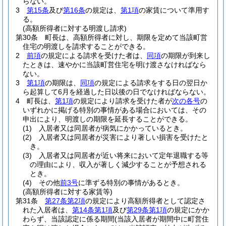
らない。
3
第15条
及び
第16条
の規定は、
第1項
の家賃について準用す
る。
(高額所得者に対する明渡し請求)
第30条
町長は、高額所得者に対し、期限を定めて当該町営
住宅の明渡しを請求することができる。
2
前項
の規定による請求を受けた者は、
同項
の期限が到来し
たときは、速やかに当該町営住宅を明け渡さなければなら
ない。
3
第1項
の期限は、
同項
の規定による請求をする日の翌日か
ら起算して6月を経過した日以後の日でなければならない。
4
町長は、
第1項
の規定により請求を受けた者が
次の各号
の
いずれかに掲げる特別の事情がある場合においては、その
申出により、明渡しの期限を延長することができる。
(1)
入居者又は同居者が病気にかかっているとき。
(2)
入居者又は同居者が災害により著しい損害を受けたと
き。
(3)
入居者又は同居者が近い将来において定年退職する等
の理由により、収入が著しく減少することが予想される
とき。
(4)
その他
前3号
に準ずる特別の事情があるとき。
(高額所得者に対する家賃等)
第31条
第27条第2項
の規定により高額所得者として認定さ
れた入居者は、
第14条第1項
及び
第29条第1項
の規定にかか
わらず、当該認定に係る期間
(当該入居者が期間中に町営住