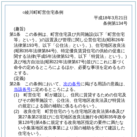
○綾川町町営住宅条例
平成18年3月21日
条例第134号
(趣旨)
第1条
この条例は、町営住宅及び共同施設
(以下「町営住宅
等」という。)
の設置及び管理に関し公営住宅法
(昭和26年
法律第193号。以下「公住法」という。)
、住宅地区改良法
(昭和35年法律第84号)
、特定優良賃貸住宅の供給の促進に
関する法律
(平成5年法律第52号。以下「特賃法」という。)
及び地方自治法
(昭和22年法律第67号)
並びにこれに基づく
命令の定めるところによるほか、必要な事項を定めるもの
とする。
(定義)
第2条
この条例において、
次の各号
に掲げる用語の意義は、
当該各号
に定めるところによる。
(1)
町営住宅 町が建設し、住民に賃貸するための住宅及
びその附帯施設で、公住法、住宅地区改良法及び特賃法
の規定による国の補助に係るものをいう。
(2)
改良住宅 町営住宅のうち住宅地区改良法第4条及び
第27条第2項並びに住宅地区改良法施行令
(昭和35年政令
第128号)
第4条に規定する改良地区指定の要件に満たな
い小集落地区改良事業により国の補助を受けて建設した
住宅をいう。