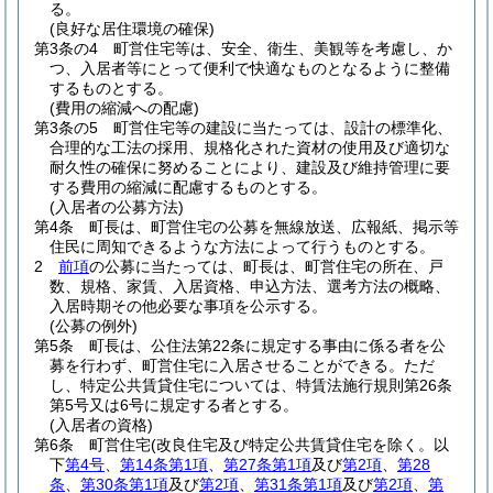
る。
(良好な居住環境の確保)
第3条の4
町営住宅等は、安全、衛生、美観等を考慮し、か
つ、入居者等にとって便利で快適なものとなるように整備
するものとする。
(費用の縮減への配慮)
第3条の5
町営住宅等の建設に当たっては、設計の標準化、
合理的な工法の採用、規格化された資材の使用及び適切な
耐久性の確保に努めることにより、建設及び維持管理に要
する費用の縮減に配慮するものとする。
(入居者の公募方法)
第4条
町長は、町営住宅の公募を無線放送、広報紙、掲示等
住民に周知できるような方法によって行うものとする。
2
前項
の公募に当たっては、町長は、町営住宅の所在、戸
数、規格、家賃、入居資格、申込方法、選考方法の概略、
入居時期その他必要な事項を公示する。
(公募の例外)
第5条
町長は、公住法第22条に規定する事由に係る者を公
募を行わず、町営住宅に入居させることができる。
ただ
し、特定公共賃貸住宅については、特賃法施行規則第26条
第5号又は6号に規定する者とする。
(入居者の資格)
第6条
町営住宅
(改良住宅及び特定公共賃貸住宅を除く。以
下
第4号
、
第14条第1項
、
第27条第1項
及び
第2項
、
第28
条
、
第30条第1項
及び
第2項
、
第31条第1項
及び
第2項
、
第