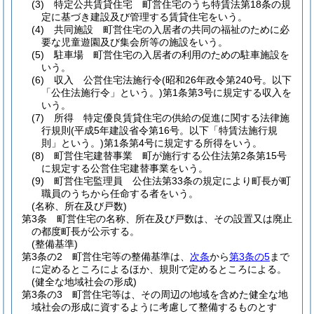
(3)
特定公共賃貸住宅 町営住宅のうち特賃法第18条の規
定に基づき建設及び管理する賃貸住宅をいう。
(4)
共同施設 町営住宅の入居者の共同の福祉のために必
要な児童遊園及び集会所等の施設をいう。
(5)
駐車場 町営住宅の入居者の利用のための駐車施設を
いう。
(6)
収入 公営住宅法施行令
(昭和26年政令第240号。以下
「公住法施行令」という。)
第1条第3号に規定する収入を
いう。
(7)
所得 特定優良賃貸住宅の供給の促進に関する法律施
行規則
(平成5年建設省令第16号。以下「特賃法施行規
則」という。)
第1条第4号に規定する所得をいう。
(8)
町営住宅建替事業 町が施行する公住法第2条第15号
に規定する公営住宅建替事業をいう。
(9)
町営住宅監理員 公住法第33条の規定により町長が町
職員のうちから任命する者をいう。
(名称、所在及び戸数)
第3条
町営住宅の名称、所在及び戸数は、その設置又は廃止
の都度町長が公示する。
(整備基準)
第3条の2
町営住宅等の整備基準は、
次条
から
第3条の5
まで
に定めるところによるほか、規則で定めるところによる。
(健全な地域社会の形成)
第3条の3
町営住宅等は、その周辺の地域を含めた健全な地
域社会の形成に資するように考慮して整備するものとす