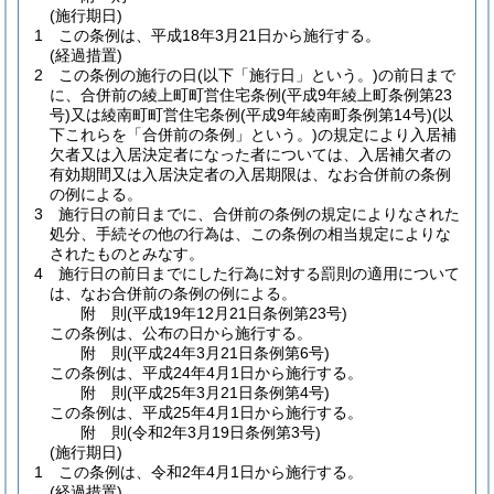
(施行期日)
1
この条例は、平成18年3月21日から施行する。
(経過措置)
2
この条例の施行の日
(以下「施行日」という。)
の前日まで
に、合併前の綾上町町営住宅条例
(平成9年綾上町条例第23
号)
又は綾南町町営住宅条例
(平成9年綾南町条例第14号)
(以
下これらを「合併前の条例」という。)
の規定により入居補
欠者又は入居決定者になった者については、入居補欠者の
有効期間又は入居決定者の入居期限は、なお合併前の条例
の例による。
3
施行日の前日までに、合併前の条例の規定によりなされた
処分、手続その他の行為は、この条例の相当規定によりな
されたものとみなす。
4
施行日の前日までにした行為に対する罰則の適用について
は、なお合併前の条例の例による。
附
則
(平成19年12月21日
条例第23号)
この条例は、公布の日から施行する。
附
則
(平成24年3月21日
条例第6号)
この条例は、平成24年4月1日から施行する。
附
則
(平成25年3月21日
条例第4号)
この条例は、平成25年4月1日から施行する。
附
則
(令和2年3月19日
条例第3号)
(施行期日)
1
この条例は、令和2年4月1日から施行する。
(経過措置)