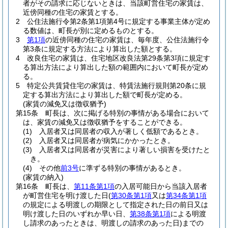
者がその請求に応じないときは、当該町営住宅の家賃は、
近傍同種の住宅の家賃とする。
2
公住法施行令第2条第1項第4号に規定する事業主体が定め
る数値は、町長が別に定めるものとする。
3
第1項
の近傍同種の住宅の家賃は、毎年度、公住法施行令
第3条に規定する方法により算出した額とする。
4
改良住宅の家賃は、住宅地区改良法第29条第3項に規定す
る算出方法により算出した額の範囲内において町長が定め
る。
5
特定公共賃貸住宅の家賃は、特賃法施行規則第20条に規
定する算出方法により算出した額で町長が定める。
(家賃の減免又は徴収猶予)
第15条
町長は、次に掲げる特別の事情がある場合において
は、家賃の減免又は徴収猶予をすることができる。
(1)
入居者又は同居者の収入が著しく低額であるとき。
(2)
入居者又は同居者が病気にかかったとき。
(3)
入居者又は同居者が災害により著しい損害を受けたと
き。
(4)
その他
前3号
に準ずる特別の事情があるとき。
(家賃の納入)
第16条
町長は、
第11条第1項
の入居可能日から当該入居者
が町営住宅を明け渡した日
(
第30条第1項
又は
第34条第1項
の規定による明渡しの期限として指定された日の前日又は
明け渡した日のいずれか早い日、
第38条第1項
による明渡
し請求のあったときは、明渡しの請求のあった日)
までの