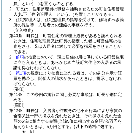
員」という。)
を置くものとする。
2
町長は、住宅監理員の職務を補助させるため町営住宅管理
人
(以下「住宅管理人」という。)
を置くことができる。
3
住宅管理人は、住宅監理員の指導を受けて、修繕すべき箇
所の報告等、入居者との連絡の事務を行う。
(立入検査)
第40条
町長は、町営住宅の管理上必要があると認められる
ときは、住宅監理員又は町長の指定した者に町営住宅の検
査をさせ、又は入居者に対して必要な指示をさせることが
できる。
2
前項
の検査において、現に居住の用に供している町営住宅
に立ち入るときは、あらかじめ当該町営住宅の入居者の承
諾を得なければならない。
3
第1項
の規定により検査に当たる者は、その身分を示す証
票を携帯し、関係人の請求があったときは、提示しなけれ
ばならない。
(委任)
第41条
この条例の施行に関し必要な事項は、町長が別に定
める。
(罰則)
第42条
町長は、入居者が詐欺その他不正行為により家賃の
全部又は一部の徴収を免れたときは、その徴収を免れた金
額の5倍に相当する金額
(当該5倍に相当する金額が5万円を
超えないときは、5万円とする。)
以下の過料に処する。
附
則