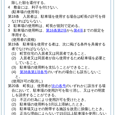
除した額を還付する。
4
敷金には、利子を付けない。
(駐車場の使用等)
第18条
入居者は、駐車場を使用する場合は町長の許可を得
なければならない。
2
駐車場の使用料は、町長が規則で定める。
3
駐車場の使用料は、
第16条第2項
から
第4項
までの規定を
準用する。
(使用者の資格)
第19条
駐車場を使用する者は、次に掲げる条件を具備する
者でなければならない。
(1)
町営住宅の入居者又は同居者であること。
(2)
入居者又は同居者が自ら使用するため駐車場を必要と
していること。
(3)
駐車場の使用料を支払うことができること。
(4)
第38条第1項各号
のいずれの場合にも該当しないこ
と。
(使用許可の取消し)
第20条
町長は、使用者が
次の各号
のいずれかに該当する場
合において、駐車場の使用許可を取り消し、又はその明渡
しを請求することができる。
(1)
不正の行為により使用許可を受けたとき。
(2)
駐車場の使用料を3月以上滞納したとき。
(3)
駐車場又はその附帯する施設を故意に損傷したとき。
(4)
正当な理由によらないで15日以上駐車場を使用しない