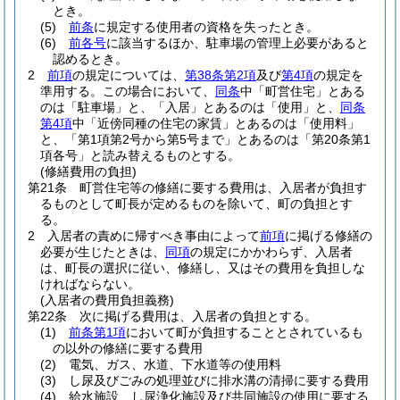
とき。
(5)
前条
に規定する使用者の資格を失ったとき。
(6)
前各号
に該当するほか、駐車場の管理上必要があると
認めるとき。
2
前項
の規定については、
第38条第2項
及び
第4項
の規定を
準用する。
この場合において、
同条
中「町営住宅」とある
のは「駐車場」と、「入居」とあるのは「使用」と、
同条
第4項
中「近傍同種の住宅の家賃」とあるのは「使用料」
と、「第1項第2号から第5号まで」とあるのは「第20条第1
項各号」と読み替えるものとする。
(修繕費用の負担)
第21条
町営住宅等の修繕に要する費用は、入居者が負担す
るものとして町長が定めるものを除いて、町の負担とす
る。
2
入居者の責めに帰すべき事由によって
前項
に掲げる修繕の
必要が生じたときは、
同項
の規定にかかわらず、入居者
は、町長の選択に従い、修繕し、又はその費用を負担しな
ければならない。
(入居者の費用負担義務)
第22条
次に掲げる費用は、入居者の負担とする。
(1)
前条第1項
において町が負担することとされているも
の以外の修繕に要する費用
(2)
電気、ガス、水道、下水道等の使用料
(3)
し尿及びごみの処理並びに排水溝の清掃に要する費用
(4)
給水施設、し尿浄化施設及び共同施設の使用に要する