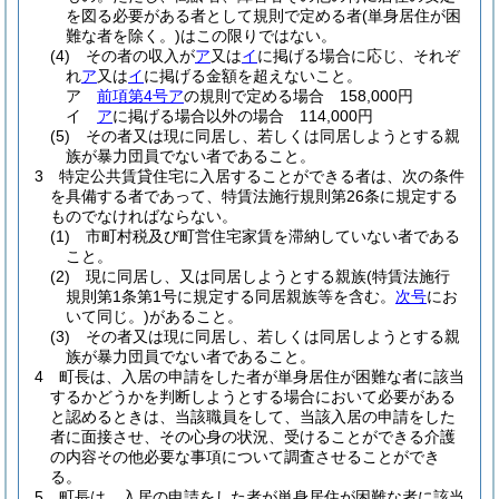
を図る必要がある者として規則で定める者
(単身居住が困
難な者を除く。)
はこの限りではない。
(4)
その者の収入が
ア
又は
イ
に掲げる場合に応じ、それぞ
れ
ア
又は
イ
に掲げる金額を超えないこと。
ア
前項第4号ア
の規則で定める場合 158,000円
イ
ア
に掲げる場合以外の場合 114,000円
(5)
その者又は現に同居し、若しくは同居しようとする親
族が暴力団員でない者であること。
3
特定公共賃貸住宅に入居することができる者は、次の条件
を具備する者であって、特賃法施行規則第26条に規定する
ものでなければならない。
(1)
市町村税及び町営住宅家賃を滞納していない者である
こと。
(2)
現に同居し、又は同居しようとする親族
(特賃法施行
規則第1条第1号に規定する同居親族等を含む。
次号
にお
いて同じ。)
があること。
(3)
その者又は現に同居し、若しくは同居しようとする親
族が暴力団員でない者であること。
4
町長は、入居の申請をした者が単身居住が困難な者に該当
するかどうかを判断しようとする場合において必要がある
と認めるときは、当該職員をして、当該入居の申請をした
者に面接させ、その心身の状況、受けることができる介護
の内容その他必要な事項について調査させることができ
る。
5
町長は、入居の申請をした者が単身居住が困難な者に該当