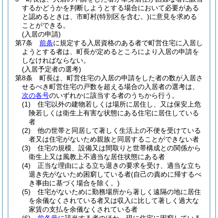
するかどうかを判断しようとする場合において必要がある
と認めるときは、市町村
(特別区を含む。)
に意見を求める
ことができる。
(入居の申請)
第7条
前条
に規定する入居資格のある者で町営住宅に入居し
ようとする者は、町長が定めるところにより入居の申請を
しなければならない。
(入居予定者の選考)
第8条
町長は、町営住宅の入居の申請をした者の数が入居さ
せるべき町営住宅の戸数を超える場合の入居者の選考は、
次の各号
のいずれかに該当する者のうちから行う。
(1)
住宅以外の建物若しくは場所に居住し、又は保安上危
険若しくは衛生上有害な状態にある住宅に居住している
者
(2)
他の世帯と同居して著しく生活上の不便を受けている
者又は住宅がないため親族と同居することができない者
(3)
住宅の規模、設備又は間取りと世帯構成との関係から
衛生上又は風教上不適当な居住状態にある者
(4)
正当な理由による立ち退きの要求を受け、適当な立ち
退き先がないため困窮している者
(自己の責めに帰するべ
き事由に基づく場合を除く。)
(5)
住宅がないために勤務場所から著しく遠隔の地に居住
を余儀なくされている者又は収入に比して著しく過大な
家賃の支払を余儀なくされている者