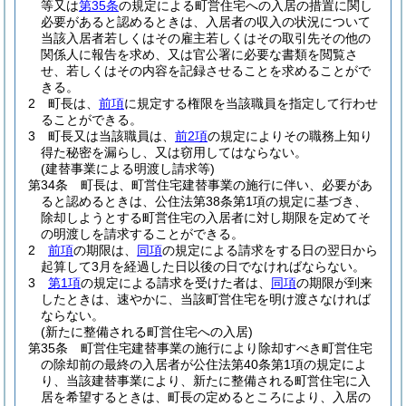
等又は
第35条
の規定による町営住宅への入居の措置に関し
必要があると認めるときは、入居者の収入の状況について
当該入居者若しくはその雇主若しくはその取引先その他の
関係人に報告を求め、又は官公署に必要な書類を閲覧さ
せ、若しくはその内容を記録させることを求めることがで
きる。
2
町長は、
前項
に規定する権限を当該職員を指定して行わせ
ることができる。
3
町長又は当該職員は、
前2項
の規定によりその職務上知り
得た秘密を漏らし、又は窃用してはならない。
(建替事業による明渡し請求等)
第34条
町長は、町営住宅建替事業の施行に伴い、必要があ
ると認めるときは、公住法第38条第1項の規定に基づき、
除却しようとする町営住宅の入居者に対し期限を定めてそ
の明渡しを請求することができる。
2
前項
の期限は、
同項
の規定による請求をする日の翌日から
起算して3月を経過した日以後の日でなければならない。
3
第1項
の規定による請求を受けた者は、
同項
の期限が到来
したときは、速やかに、当該町営住宅を明け渡さなければ
ならない。
(新たに整備される町営住宅への入居)
第35条
町営住宅建替事業の施行により除却すべき町営住宅
の除却前の最終の入居者が公住法第40条第1項の規定によ
り、当該建替事業により、新たに整備される町営住宅に入
居を希望するときは、町長の定めるところにより、入居の