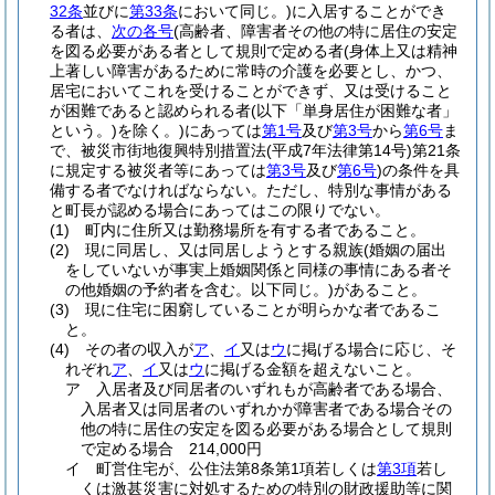
32条
並びに
第33条
において同じ。)
に入居することができ
る者は、
次の各号
(高齢者、障害者その他の特に居住の安定
を図る必要がある者として規則で定める者
(身体上又は精神
上著しい障害があるために常時の介護を必要とし、かつ、
居宅においてこれを受けることができず、又は受けること
が困難であると認められる者
(以下「単身居住が困難な者」
という。)
を除く。)
にあっては
第1号
及び
第3号
から
第6号
ま
で、被災市街地復興特別措置法
(平成7年法律第14号)
第21条
に規定する被災者等にあっては
第3号
及び
第6号
)
の条件を具
備する者でなければならない。
ただし、特別な事情がある
と町長が認める場合にあってはこの限りでない。
(1)
町内に住所又は勤務場所を有する者であること。
(2)
現に同居し、又は同居しようとする親族
(婚姻の届出
をしていないが事実上婚姻関係と同様の事情にある者そ
の他婚姻の予約者を含む。以下同じ。)
があること。
(3)
現に住宅に困窮していることが明らかな者であるこ
と。
(4)
その者の収入が
ア
、
イ
又は
ウ
に掲げる場合に応じ、そ
れぞれ
ア
、
イ
又は
ウ
に掲げる金額を超えないこと。
ア
入居者及び同居者のいずれもが高齢者である場合、
入居者又は同居者のいずれかが障害者である場合その
他の特に居住の安定を図る必要がある場合として規則
で定める場合 214,000円
イ
町営住宅が、公住法第8条第1項若しくは
第3項
若し
くは激甚災害に対処するための特別の財政援助等に関