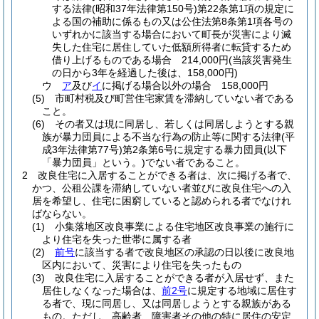
する法律
(昭和37年法律第150号)
第22条第1項の規定に
よる国の補助に係るもの又は公住法第8条第1項各号の
いずれかに該当する場合において町長が災害により滅
失した住宅に居住していた低額所得者に転貸するため
借り上げるものである場合 214,000円
(当該災害発生
の日から3年を経過した後は、158,000円)
ウ
ア
及び
イ
に掲げる場合以外の場合 158,000円
(5)
市町村税及び町営住宅家賃を滞納していない者である
こと。
(6)
その者又は現に同居し、若しくは同居しようとする親
族が暴力団員による不当な行為の防止等に関する法律
(平
成3年法律第77号)
第2条第6号に規定する暴力団員
(以下
「暴力団員」という。)
でない者であること。
2
改良住宅に入居することができる者は、次に掲げる者で、
かつ、公租公課を滞納していない者並びに改良住宅への入
居を希望し、住宅に困窮していると認められる者でなけれ
ばならない。
(1)
小集落地区改良事業による住宅地区改良事業の施行に
より住宅を失った世帯に属する者
(2)
前号
に該当する者で改良地区の承認の日以後に改良地
区内において、災害により住宅を失ったもの
(3)
改良住宅に入居することができる者が入居せず、また
居住しなくなった場合は、
前2号
に規定する地域に居住す
る者で、現に同居し、又は同居しようとする親族がある
もの。
ただし、高齢者、障害者その他の特に居住の安定