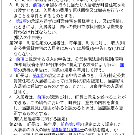
3
町長は、
前項
の承認を行うに当たり入居者が町営住宅を明
け渡すときは、入居者の費用で原状回復又は撤去を行うべ
きことを条件とするものとする。
4
第2項
の承認を得ずに町営住宅を模様替えし、又は増築し
たときには、入居者は、自己の費用で原状回復又は撤去を
行わなければならない。
(収入の申告等)
第26条
町営住宅の入居者は、毎年度、町長に対し、収入
(特
定公共賃貸住宅の入居者にあっては所得)
を申告しなければ
ならない。
2
前項
に規定する収入の申告は、公営住宅法施行規則
(昭和
26年建設省令第19号)
第8条に規定する方法により行い、
前
項
の所得の申告は、同条の規定を準用して行う。
3
町長は、
第1項
の規定による申告に基づき、収入
(特定公共
賃貸住宅の入居者にあっては所得)
の額を認定し、当該額を
入居者に通知するものとする。
ただし、改良住宅の入居者
は除く。
4
入居者は、
前項
の認定に対し、町長に意見を述べることが
できる。
この場合において、町長は、意見の内容を審査
し、当該意見に理由があると認めるときは、当該認定を更
正するものとする。
(収入超過者等に関する認定)
第27条
町長は、毎年度、
前条第3項
の規定により認定した
入居者の収入の額が
第6条第1項第4号
の金額を超え、か