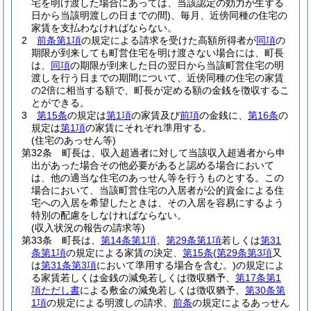
宅を明け渡した場合にあっては、当該認定の効力が生ずる
日から当該明渡しの日までの間)
、毎月、近傍同種の住宅の
家賃を支払わなければならない。
2
前条第1項
の規定による請求を受けた高額所得者が
同項
の
期限が到来しても町営住宅を明け渡さない場合には、町長
は、
同項
の期限が到来した日の翌日から当該町営住宅の明
渡しを行う日までの期間について、近傍同種の住宅の家賃
の2倍に相当する額で、町長が定める額の金銭を徴収するこ
とができる。
3
第15条
の規定は
第1項
の家賃及び
前項
の金銭に、
第16条
の
規定は
第1項
の家賃にそれぞれ準用する。
(住宅のあっせん等)
第32条
町長は、収入超過者に対して当該収入超過者から申
出があった場合その他必要があると認める場合において
は、他の適当な住宅のあっせん等を行うものとする。
この
場合において、当該町営住宅の入居者が公的資金による住
宅への入居を希望したときは、その入居を容易にするよう
特別の配慮をしなければならない。
(収入状況の報告の請求等)
第33条
町長は、
第14条第1項
、
第29条第1項
若しくは
第31
条第1項
の規定による家賃の決定、
第15条
(
第29条第3項
又
は
第31条第3項
において準用する場合を含む。)
の規定によ
る家賃若しくは金銭の減免若しくは徴収猶予、
第17条第1
項ただし書
による敷金の減免若しくは徴収猶予、
第30条第
1項
の規定による明渡しの請求、
前条
の規定によるあっせん