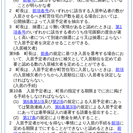
(6)
前各号
に該当する者のほか、現に住宅に困窮している
ことが明らかな者
2
町長は、
前項各号
のいずれかに該当する入居申込者の数が
入居させるべき町営住宅の戸数を超える場合においては、
公開抽選によって入居予定者を抽出する。
3
町長は、抽選により難い実情があると認めたときは、
第1
項各号
のいずれかに該当する者のうち住宅困窮の度合が著
しく高い者について別途の抽選により又は抽選によらない
で入居予定者を決定させることができる。
(入居補欠者)
第9条
町長は、
前条
の規定に基づき入居を選考する場合にお
いて、入居予定者のほかに補欠として入居順位を定めて必
要と認める数の入居補欠者を定めることができる。
2
町長は、入居予定者が町営住宅に入居しないときは、
前項
の入居補欠者のうちから入居順位に従い入居者を決定しな
ければならない。
(入居の手続)
第10条
入居予定者は、町長の指定する期限までに次に掲げ
る手続をしなければならない。
(1)
第6条第1項
及び
第2項
の規定による入居予定者にあっ
ては緊急連絡人の、
第6条第3項
の規定による入居予定者
にあっては連帯保証人の連署する請書を提出すること。
(2)
第17条
の規定により敷金を納入すること。
2
入居予定者がやむを得ない事情により入居の手続を
前項
に
定める期限までにすることができないと認めるときは、
前