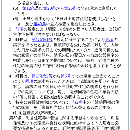
る場合を含む。)
。
(5)
第12条
及び
第23条
から
第25条
までの規定に違反した
とき。
(6)
正当な理由がなく15日以上町営住宅を使用しないと
き、及び
第40条
の立入検査を拒否したとき。
2
前項
の規定により明渡しの請求を受けた入居者は、当該町
営住宅を明け渡さなければならない。
3
町長は、
第1項第1号
の規定に該当することにより
同項
の
請求を行ったときは、当該請求を受けた者に対して、入居
した日から請求の日までの期間については、近傍同種の住
宅の家賃との差額を、請求の日の翌日から当該公営住宅の
明渡しを行う日までの期間については、毎月、近傍同種の
住宅の家賃の額の2倍に相当する額の金銭を徴収することが
できる。
4
町長は、
第1項第2号
から
第5号
までの規定に該当すること
により
同項
の請求を行ったときは、当該請求を受けた者に
対し、請求の日の翌日から当該町営住宅の明渡しを行う日
までの期間については、毎月、近傍同種の住宅の家賃の額
の2倍に相当する額の金銭を徴収することができる。
5
特定公共賃貸住宅については、
前2項
中の「近傍同種の住
宅の家賃」を「家賃相当額」に読み替えるものとする。
(住宅監理員及び管理人)
第39条
町営住宅等の管理に関する事務をつかさどり、町営
住宅及びその環境を良好な状態に維持するよう入居者に必
要な指導を与えるために、町営住宅監理員
(以下「住宅監理