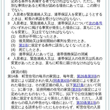
定める条件を具備する者でなければならない。
ただし、特
別な事情があると町長が認める場合にあっては、この限り
でない。
2
入居者が緊急連絡人又は、連帯保証人を変更しようとする
ときは、町長の承認を受けなければならない。
3
入居者は、緊急連絡人又は、連帯保証人について
次の各号
のいずれかに掲げる事実が発生した場合には、直ちにこれ
らを変更し、又は立てなければならない。
(1)
住所が不明になったとき。
(2)
後見開始又は保佐開始の審判を受けたとき。
(3)
第1項
に規定する条件に該当しなくなったとき。
(4)
死亡したとき。
(5)
連帯保証人にあっては、連帯債務保証の消滅
4
入居者は、緊急連絡人又は、連帯保証人の住所又は氏名の
変更があったときは、直ちに町長に届け出なければならな
い。
(家賃の額)
第14条
町営住宅の毎月の家賃は、毎年度、
第26条第3項
の
規定により認定された収入
(
同条第4項
の規定により更正さ
れた場合には、その更正後の収入。以下
第27条
において同
じ。)
に基づき、近傍同種の住宅の家賃
(
第3項
の規定により
定められたものをいう。以下同じ。)
以下で公住法施行令第
2条に規定する方法により算出した額とする。
ただし、入居
者からの収入の申告がない場合において、
第33条第1項
の
規定による請求を行ったにもかかわらず、町営住宅の入居