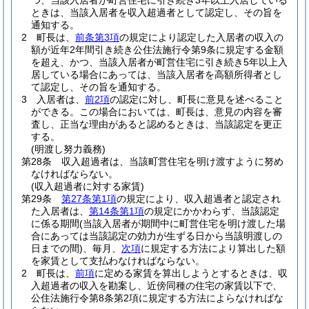
つ、当該入居者が町営住宅に引き続き3年以上入居している
ときは、当該入居者を収入超過者として認定し、その旨を
通知する。
2
町長は、
前条第3項
の規定により認定した入居者の収入の
額が近年2年間引き続き公住法施行令第9条に規定する金額
を超え、かつ、当該入居者が町営住宅に引き続き5年以上入
居している場合にあっては、当該入居者を高額所得者とし
て認定し、その旨を通知する。
3
入居者は、
前2項
の認定に対し、町長に意見を述べること
ができる。
この場合においては、町長は、意見の内容を審
査し、正当な理由があると認めるときは、当該認定を更正
する。
(明渡し努力義務)
第28条
収入超過者は、当該町営住宅を明け渡すように努め
なければならない。
(収入超過者に対する家賃)
第29条
第27条第1項
の規定により、収入超過者と認定され
た入居者は、
第14条第1項
の規定にかかわらず、当該認定
に係る期間
(当該入居者が期間中に町営住宅を明け渡した場
合にあっては当該認定の効力が生ずる日から当該明渡しの
日までの間)
、毎月、
次項
に規定する方法により算出した額
を家賃として支払わなければならない。
2
町長は、
前項
に定める家賃を算出しようとするときは、収
入超過者の収入を勘案し、近傍同種の住宅の家賃以下で、
公住法施行令第8条第2項に規定する方法によらなければな