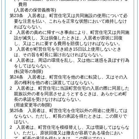
費用
(入居者の保管義務等)
第23条
入居者は、町営住宅又は共同施設の使用について必
要な注意を払い、これらを正常な状態において維持しなけ
ればならない。
2
入居者の責めに帰すべき事由により、町営住宅又は共同施
設が滅失し、又は損傷したときは、入居者が原状に回復
し、又はこれに要する費用を賠償しなければならない。
3
入居者が町営住宅を引き続き15日以上使用しないとき
は、その旨を町長に届け出なければならない。
4
入居者は、周辺の環境を乱し、又は他に迷惑を及ぼす行為
をしてはならない。
(転貸等の制限)
第24条
入居者は、町営住宅を他の者に転貸し、又はその入
居の権利を他の者に譲渡してはならない。
2
入居者は、町営住宅に当該町営住宅の入居の際に同居した
親族以外の者を同居させようとするときは、あらかじめ町
長の承認を受けなければならない。
(用途変更等の制限)
第25条
入居者は、町営住宅を住宅以外の用途に使用しては
ならない。
ただし、町長の承認を得たときは、この限りで
はない。
2
入居者は、町営住宅を模様替えし、又は増築してはならな
い。
ただし、原状回復又は撤去が容易である場合におい
て、町長の承認を得たときは、この限りでない。