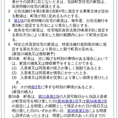
者がその請求に応じないときは、当該町営住宅の家賃は、
近傍同種の住宅の家賃とする。
2
公住法施行令第2条第1項第4号に規定する事業主体が定め
る数値は、町長が別に定めるものとする。
3
第1項
の近傍同種の住宅の家賃は、毎年度、公住法施行令
第3条に規定する方法により算出した額とする。
4
改良住宅の家賃は、住宅地区改良法第29条第3項に規定す
る算出方法により算出した額の範囲内において町長が定め
る。
5
特定公共賃貸住宅の家賃は、特賃法施行規則第20条に規
定する算出方法により算出した額で町長が定める。
(家賃の減免又は徴収猶予)
第15条
町長は、次に掲げる特別の事情がある場合において
は、家賃の減免又は徴収猶予をすることができる。
(1)
入居者又は同居者の収入が著しく低額であるとき。
(2)
入居者又は同居者が病気にかかったとき。
(3)
入居者又は同居者が災害により著しい損害を受けたと
き。
(4)
その他
前3号
に準ずる特別の事情があるとき。
(家賃の納入)
第16条
町長は、
第11条第1項
の入居可能日から当該入居者
が町営住宅を明け渡した日
(
第30条第1項
又は
第34条第1項
の規定による明渡しの期限として指定された日の前日又は
明け渡した日のいずれか早い日、
第38条第1項
による明渡
し請求のあったときは、明渡しの請求のあった日)
までの