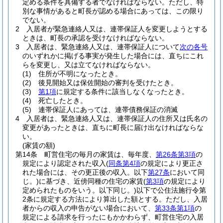
定める条件を具備する者でなければならない。
ただし、特
別な事情があると町長が認める場合にあっては、この限り
でない。
2
入居者が緊急連絡人又は、連帯保証人を変更しようとする
ときは、町長の承認を受けなければならない。
3
入居者は、緊急連絡人又は、連帯保証人について
次の各号
のいずれかに掲げる事実が発生した場合には、直ちにこれ
らを変更し、又は立てなければならない。
(1)
住所が不明になったとき。
(2)
後見開始又は保佐開始の審判を受けたとき。
(3)
第1項
に規定する条件に該当しなくなったとき。
(4)
死亡したとき。
(5)
連帯保証人にあっては、連帯債務保証の消滅
4
入居者は、緊急連絡人又は、連帯保証人の住所又は氏名の
変更があったときは、直ちに町長に届け出なければならな
い。
(家賃の額)
第14条
町営住宅の毎月の家賃は、毎年度、
第26条第3項
の
規定により認定された収入
(
同条第4項
の規定により更正さ
れた場合には、その更正後の収入。以下
第27条
において同
じ。)
に基づき、近傍同種の住宅の家賃
(
第3項
の規定により
定められたものをいう。以下同じ。)
以下で公住法施行令第
2条に規定する方法により算出した額とする。
ただし、入居
者からの収入の申告がない場合において、
第33条第1項
の
規定による請求を行ったにもかかわらず、町営住宅の入居