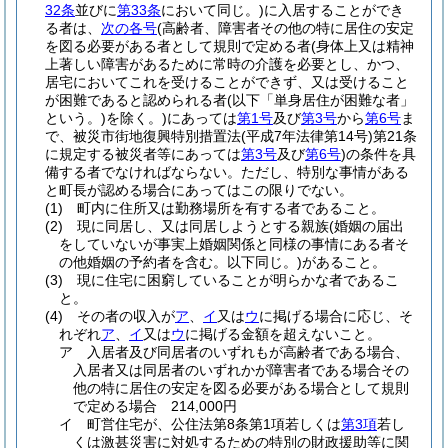
32条
並びに
第33条
において同じ。)
に入居することができ
る者は、
次の各号
(高齢者、障害者その他の特に居住の安定
を図る必要がある者として規則で定める者
(身体上又は精神
上著しい障害があるために常時の介護を必要とし、かつ、
居宅においてこれを受けることができず、又は受けること
が困難であると認められる者
(以下「単身居住が困難な者」
という。)
を除く。)
にあっては
第1号
及び
第3号
から
第6号
ま
で、被災市街地復興特別措置法
(平成7年法律第14号)
第21条
に規定する被災者等にあっては
第3号
及び
第6号
)
の条件を具
備する者でなければならない。
ただし、特別な事情がある
と町長が認める場合にあってはこの限りでない。
(1)
町内に住所又は勤務場所を有する者であること。
(2)
現に同居し、又は同居しようとする親族
(婚姻の届出
をしていないが事実上婚姻関係と同様の事情にある者そ
の他婚姻の予約者を含む。以下同じ。)
があること。
(3)
現に住宅に困窮していることが明らかな者であるこ
と。
(4)
その者の収入が
ア
、
イ
又は
ウ
に掲げる場合に応じ、そ
れぞれ
ア
、
イ
又は
ウ
に掲げる金額を超えないこと。
ア
入居者及び同居者のいずれもが高齢者である場合、
入居者又は同居者のいずれかが障害者である場合その
他の特に居住の安定を図る必要がある場合として規則
で定める場合 214,000円
イ
町営住宅が、公住法第8条第1項若しくは
第3項
若し
くは激甚災害に対処するための特別の財政援助等に関