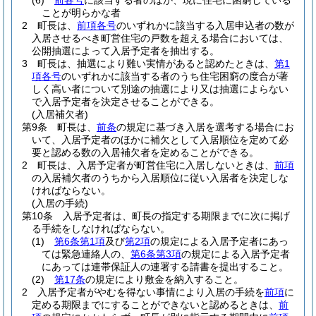
(6)
前各号
に該当する者のほか、現に住宅に困窮している
ことが明らかな者
2
町長は、
前項各号
のいずれかに該当する入居申込者の数が
入居させるべき町営住宅の戸数を超える場合においては、
公開抽選によって入居予定者を抽出する。
3
町長は、抽選により難い実情があると認めたときは、
第1
項各号
のいずれかに該当する者のうち住宅困窮の度合が著
しく高い者について別途の抽選により又は抽選によらない
で入居予定者を決定させることができる。
(入居補欠者)
第9条
町長は、
前条
の規定に基づき入居を選考する場合にお
いて、入居予定者のほかに補欠として入居順位を定めて必
要と認める数の入居補欠者を定めることができる。
2
町長は、入居予定者が町営住宅に入居しないときは、
前項
の入居補欠者のうちから入居順位に従い入居者を決定しな
ければならない。
(入居の手続)
第10条
入居予定者は、町長の指定する期限までに次に掲げ
る手続をしなければならない。
(1)
第6条第1項
及び
第2項
の規定による入居予定者にあっ
ては緊急連絡人の、
第6条第3項
の規定による入居予定者
にあっては連帯保証人の連署する請書を提出すること。
(2)
第17条
の規定により敷金を納入すること。
2
入居予定者がやむを得ない事情により入居の手続を
前項
に
定める期限までにすることができないと認めるときは、
前