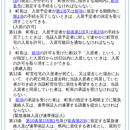
項
の規定にかかわらず、町長が別に指示する期間内に
前項
各号
に規定する手続をしなければならない。
3
町長は、入居予定者が
第1項
又は
前項
に規定する期限内に
第1項
の手続を完了しないときは、入居予定者の決定を取り
消すことができる。
(入居の許可)
第11条
町長は、入居予定者が
前条第1項
又は
第2項
の手続を
完了したときは、当該入居予定者に対して速やかに町営住
宅の入居を許可し、入居可能日を通知しなければならな
い。
2
町長は、
前項
の許可を受けた者
(以下「入居者」という。)
が指定した入居日から10日以内に入居しないときは、入居
の許可を取り消すことができる。
(承継入居)
第12条
町営住宅の入居者が死亡し、又は退去した場合にお
いて、その死亡時又は退去時に当該入居者と同居していた
者が引き続き当該町営住宅に居住を希望するときは、当該
入居者と同居していた者は、町長の承認を受けなければな
らない。
2
前項
の承認を受けた者は、町長の指定する期限までに緊急
連絡人又は、連帯保証人の連署する請書を提出しなければ
ならない。
(緊急連絡人及び連帯保証人)
第13条
第10条第1項第1号
及び
前条第2項
に規定する緊急連
絡人及び連帯保証人は、県内に居住する者1名とし、規則で