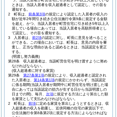
つ、当該入居者が町営住宅に引き続き3年以上入居している
ときは、当該入居者を収入超過者として認定し、その旨を
通知する。
2
町長は、
前条第3項
の規定により認定した入居者の収入の
額が近年2年間引き続き公住法施行令第9条に規定する金額
を超え、かつ、当該入居者が町営住宅に引き続き5年以上入
居している場合にあっては、当該入居者を高額所得者とし
て認定し、その旨を通知する。
3
入居者は、
前2項
の認定に対し、町長に意見を述べること
ができる。
この場合においては、町長は、意見の内容を審
査し、正当な理由があると認めるときは、当該認定を更正
する。
(明渡し努力義務)
第28条
収入超過者は、当該町営住宅を明け渡すように努め
なければならない。
(収入超過者に対する家賃)
第29条
第27条第1項
の規定により、収入超過者と認定され
た入居者は、
第14条第1項
の規定にかかわらず、当該認定
に係る期間
(当該入居者が期間中に町営住宅を明け渡した場
合にあっては当該認定の効力が生ずる日から当該明渡しの
日までの間)
、毎月、
次項
に規定する方法により算出した額
を家賃として支払わなければならない。
2
町長は、
前項
に定める家賃を算出しようとするときは、収
入超過者の収入を勘案し、近傍同種の住宅の家賃以下で、
公住法施行令第8条第2項に規定する方法によらなければな