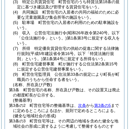
(3)
特定公共賃貸住宅 町営住宅のうち特賃法第18条の規
定に基づき建設及び管理する賃貸住宅をいう。
(4)
共同施設 町営住宅の入居者の共同の福祉のために必
要な児童遊園及び集会所等の施設をいう。
(5)
駐車場 町営住宅の入居者の利用のための駐車施設を
いう。
(6)
収入 公営住宅法施行令
(昭和26年政令第240号。以下
「公住法施行令」という。)
第1条第3号に規定する収入を
いう。
(7)
所得 特定優良賃貸住宅の供給の促進に関する法律施
行規則
(平成5年建設省令第16号。以下「特賃法施行規
則」という。)
第1条第4号に規定する所得をいう。
(8)
町営住宅建替事業 町が施行する公住法第2条第15号
に規定する公営住宅建替事業をいう。
(9)
町営住宅監理員 公住法第33条の規定により町長が町
職員のうちから任命する者をいう。
(名称、所在及び戸数)
第3条
町営住宅の名称、所在及び戸数は、その設置又は廃止
の都度町長が公示する。
(整備基準)
第3条の2
町営住宅等の整備基準は、
次条
から
第3条の5
まで
に定めるところによるほか、規則で定めるところによる。
(健全な地域社会の形成)
第3条の3
町営住宅等は、その周辺の地域を含めた健全な地
域社会の形成に資するように考慮して整備するものとす