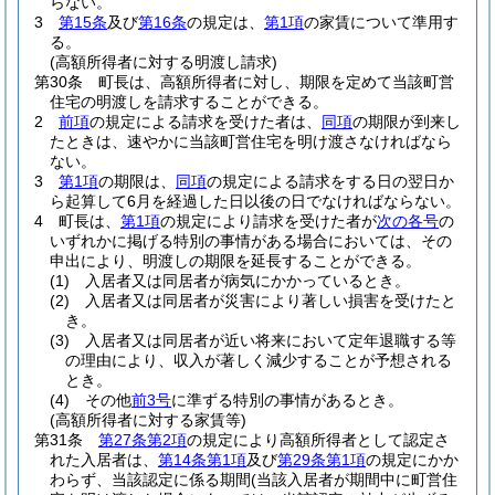
らない。
3
第15条
及び
第16条
の規定は、
第1項
の家賃について準用す
る。
(高額所得者に対する明渡し請求)
第30条
町長は、高額所得者に対し、期限を定めて当該町営
住宅の明渡しを請求することができる。
2
前項
の規定による請求を受けた者は、
同項
の期限が到来し
たときは、速やかに当該町営住宅を明け渡さなければなら
ない。
3
第1項
の期限は、
同項
の規定による請求をする日の翌日か
ら起算して6月を経過した日以後の日でなければならない。
4
町長は、
第1項
の規定により請求を受けた者が
次の各号
の
いずれかに掲げる特別の事情がある場合においては、その
申出により、明渡しの期限を延長することができる。
(1)
入居者又は同居者が病気にかかっているとき。
(2)
入居者又は同居者が災害により著しい損害を受けたと
き。
(3)
入居者又は同居者が近い将来において定年退職する等
の理由により、収入が著しく減少することが予想される
とき。
(4)
その他
前3号
に準ずる特別の事情があるとき。
(高額所得者に対する家賃等)
第31条
第27条第2項
の規定により高額所得者として認定さ
れた入居者は、
第14条第1項
及び
第29条第1項
の規定にかか
わらず、当該認定に係る期間
(当該入居者が期間中に町営住