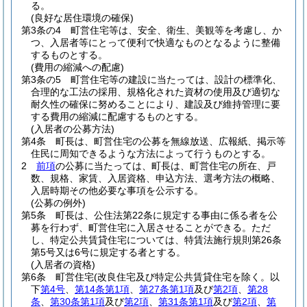
る。
(良好な居住環境の確保)
第3条の4
町営住宅等は、安全、衛生、美観等を考慮し、か
つ、入居者等にとって便利で快適なものとなるように整備
するものとする。
(費用の縮減への配慮)
第3条の5
町営住宅等の建設に当たっては、設計の標準化、
合理的な工法の採用、規格化された資材の使用及び適切な
耐久性の確保に努めることにより、建設及び維持管理に要
する費用の縮減に配慮するものとする。
(入居者の公募方法)
第4条
町長は、町営住宅の公募を無線放送、広報紙、掲示等
住民に周知できるような方法によって行うものとする。
2
前項
の公募に当たっては、町長は、町営住宅の所在、戸
数、規格、家賃、入居資格、申込方法、選考方法の概略、
入居時期その他必要な事項を公示する。
(公募の例外)
第5条
町長は、公住法第22条に規定する事由に係る者を公
募を行わず、町営住宅に入居させることができる。
ただ
し、特定公共賃貸住宅については、特賃法施行規則第26条
第5号又は6号に規定する者とする。
(入居者の資格)
第6条
町営住宅
(改良住宅及び特定公共賃貸住宅を除く。以
下
第4号
、
第14条第1項
、
第27条第1項
及び
第2項
、
第28
条
、
第30条第1項
及び
第2項
、
第31条第1項
及び
第2項
、
第