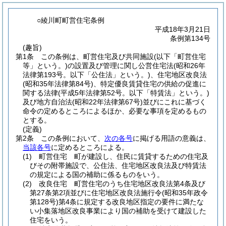
○綾川町町営住宅条例
平成18年3月21日
条例第134号
(趣旨)
第1条
この条例は、町営住宅及び共同施設
(以下「町営住宅
等」という。)
の設置及び管理に関し公営住宅法
(昭和26年
法律第193号。以下「公住法」という。)
、住宅地区改良法
(昭和35年法律第84号)
、特定優良賃貸住宅の供給の促進に
関する法律
(平成5年法律第52号。以下「特賃法」という。)
及び地方自治法
(昭和22年法律第67号)
並びにこれに基づく
命令の定めるところによるほか、必要な事項を定めるもの
とする。
(定義)
第2条
この条例において、
次の各号
に掲げる用語の意義は、
当該各号
に定めるところによる。
(1)
町営住宅 町が建設し、住民に賃貸するための住宅及
びその附帯施設で、公住法、住宅地区改良法及び特賃法
の規定による国の補助に係るものをいう。
(2)
改良住宅 町営住宅のうち住宅地区改良法第4条及び
第27条第2項並びに住宅地区改良法施行令
(昭和35年政令
第128号)
第4条に規定する改良地区指定の要件に満たな
い小集落地区改良事業により国の補助を受けて建設した
住宅をいう。