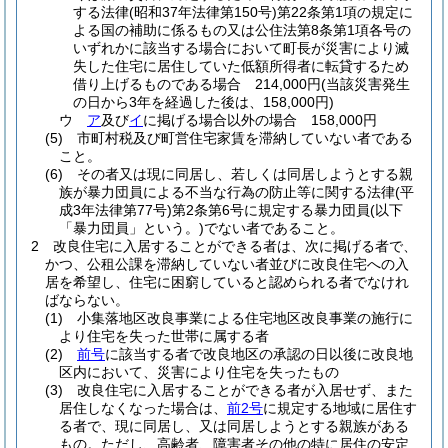
する法律
(昭和37年法律第150号)
第22条第1項の規定に
よる国の補助に係るもの又は公住法第8条第1項各号の
いずれかに該当する場合において町長が災害により滅
失した住宅に居住していた低額所得者に転貸するため
借り上げるものである場合 214,000円
(当該災害発生
の日から3年を経過した後は、158,000円)
ウ
ア
及び
イ
に掲げる場合以外の場合 158,000円
(5)
市町村税及び町営住宅家賃を滞納していない者である
こと。
(6)
その者又は現に同居し、若しくは同居しようとする親
族が暴力団員による不当な行為の防止等に関する法律
(平
成3年法律第77号)
第2条第6号に規定する暴力団員
(以下
「暴力団員」という。)
でない者であること。
2
改良住宅に入居することができる者は、次に掲げる者で、
かつ、公租公課を滞納していない者並びに改良住宅への入
居を希望し、住宅に困窮していると認められる者でなけれ
ばならない。
(1)
小集落地区改良事業による住宅地区改良事業の施行に
より住宅を失った世帯に属する者
(2)
前号
に該当する者で改良地区の承認の日以後に改良地
区内において、災害により住宅を失ったもの
(3)
改良住宅に入居することができる者が入居せず、また
居住しなくなった場合は、
前2号
に規定する地域に居住す
る者で、現に同居し、又は同居しようとする親族がある
もの。
ただし、高齢者、障害者その他の特に居住の安定