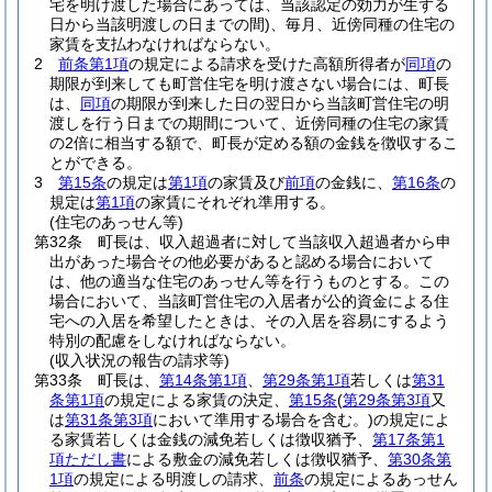
宅を明け渡した場合にあっては、当該認定の効力が生ずる
日から当該明渡しの日までの間)
、毎月、近傍同種の住宅の
家賃を支払わなければならない。
2
前条第1項
の規定による請求を受けた高額所得者が
同項
の
期限が到来しても町営住宅を明け渡さない場合には、町長
は、
同項
の期限が到来した日の翌日から当該町営住宅の明
渡しを行う日までの期間について、近傍同種の住宅の家賃
の2倍に相当する額で、町長が定める額の金銭を徴収するこ
とができる。
3
第15条
の規定は
第1項
の家賃及び
前項
の金銭に、
第16条
の
規定は
第1項
の家賃にそれぞれ準用する。
(住宅のあっせん等)
第32条
町長は、収入超過者に対して当該収入超過者から申
出があった場合その他必要があると認める場合において
は、他の適当な住宅のあっせん等を行うものとする。
この
場合において、当該町営住宅の入居者が公的資金による住
宅への入居を希望したときは、その入居を容易にするよう
特別の配慮をしなければならない。
(収入状況の報告の請求等)
第33条
町長は、
第14条第1項
、
第29条第1項
若しくは
第31
条第1項
の規定による家賃の決定、
第15条
(
第29条第3項
又
は
第31条第3項
において準用する場合を含む。)
の規定によ
る家賃若しくは金銭の減免若しくは徴収猶予、
第17条第1
項ただし書
による敷金の減免若しくは徴収猶予、
第30条第
1項
の規定による明渡しの請求、
前条
の規定によるあっせん