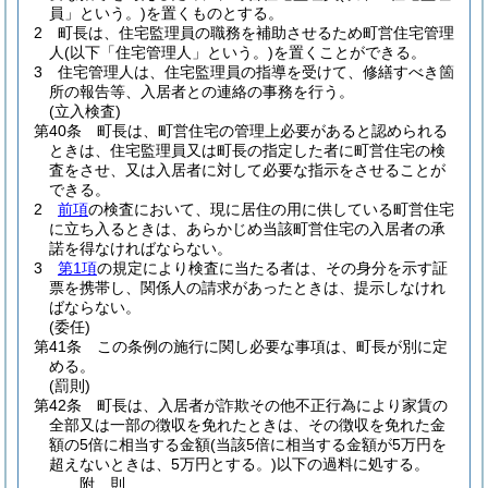
員」という。)
を置くものとする。
2
町長は、住宅監理員の職務を補助させるため町営住宅管理
人
(以下「住宅管理人」という。)
を置くことができる。
3
住宅管理人は、住宅監理員の指導を受けて、修繕すべき箇
所の報告等、入居者との連絡の事務を行う。
(立入検査)
第40条
町長は、町営住宅の管理上必要があると認められる
ときは、住宅監理員又は町長の指定した者に町営住宅の検
査をさせ、又は入居者に対して必要な指示をさせることが
できる。
2
前項
の検査において、現に居住の用に供している町営住宅
に立ち入るときは、あらかじめ当該町営住宅の入居者の承
諾を得なければならない。
3
第1項
の規定により検査に当たる者は、その身分を示す証
票を携帯し、関係人の請求があったときは、提示しなけれ
ばならない。
(委任)
第41条
この条例の施行に関し必要な事項は、町長が別に定
める。
(罰則)
第42条
町長は、入居者が詐欺その他不正行為により家賃の
全部又は一部の徴収を免れたときは、その徴収を免れた金
額の5倍に相当する金額
(当該5倍に相当する金額が5万円を
超えないときは、5万円とする。)
以下の過料に処する。
附
則