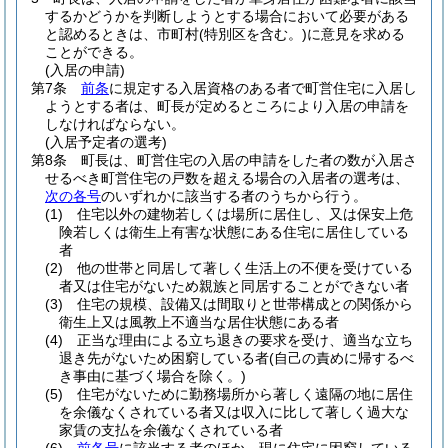
するかどうかを判断しようとする場合において必要がある
と認めるときは、市町村
(特別区を含む。)
に意見を求める
ことができる。
(入居の申請)
第7条
前条
に規定する入居資格のある者で町営住宅に入居し
ようとする者は、町長が定めるところにより入居の申請を
しなければならない。
(入居予定者の選考)
第8条
町長は、町営住宅の入居の申請をした者の数が入居さ
せるべき町営住宅の戸数を超える場合の入居者の選考は、
次の各号
のいずれかに該当する者のうちから行う。
(1)
住宅以外の建物若しくは場所に居住し、又は保安上危
険若しくは衛生上有害な状態にある住宅に居住している
者
(2)
他の世帯と同居して著しく生活上の不便を受けている
者又は住宅がないため親族と同居することができない者
(3)
住宅の規模、設備又は間取りと世帯構成との関係から
衛生上又は風教上不適当な居住状態にある者
(4)
正当な理由による立ち退きの要求を受け、適当な立ち
退き先がないため困窮している者
(自己の責めに帰するべ
き事由に基づく場合を除く。)
(5)
住宅がないために勤務場所から著しく遠隔の地に居住
を余儀なくされている者又は収入に比して著しく過大な
家賃の支払を余儀なくされている者