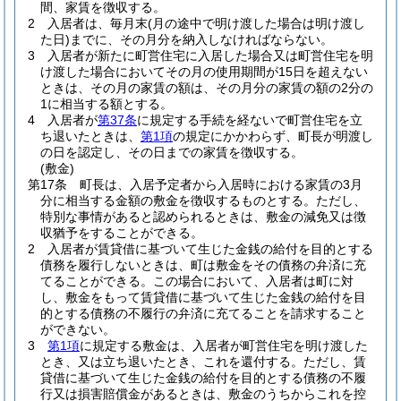
間、家賃を徴収する。
2
入居者は、毎月末
(月の途中で明け渡した場合は明け渡し
た日)
までに、その月分を納入しなければならない。
3
入居者が新たに町営住宅に入居した場合又は町営住宅を明
け渡した場合においてその月の使用期間が15日を超えない
ときは、その月の家賃の額は、その月分の家賃の額の2分の
1に相当する額とする。
4
入居者が
第37条
に規定する手続を経ないで町営住宅を立
ち退いたときは、
第1項
の規定にかかわらず、町長が明渡し
の日を認定し、その日までの家賃を徴収する。
(敷金)
第17条
町長は、入居予定者から入居時における家賃の3月
分に相当する金額の敷金を徴収するものとする。
ただし、
特別な事情があると認められるときは、敷金の減免又は徴
収猶予をすることができる。
2
入居者が賃貸借に基づいて生じた金銭の給付を目的とする
債務を履行しないときは、町は敷金をその債務の弁済に充
てることができる。
この場合において、入居者は町に対
し、敷金をもって賃貸借に基づいて生じた金銭の給付を目
的とする債務の不履行の弁済に充てることを請求すること
ができない。
3
第1項
に規定する敷金は、入居者が町営住宅を明け渡した
とき、又は立ち退いたとき、これを還付する。
ただし、賃
貸借に基づいて生じた金銭の給付を目的とする債務の不履
行又は損害賠償金があるときは、敷金のうちからこれを控