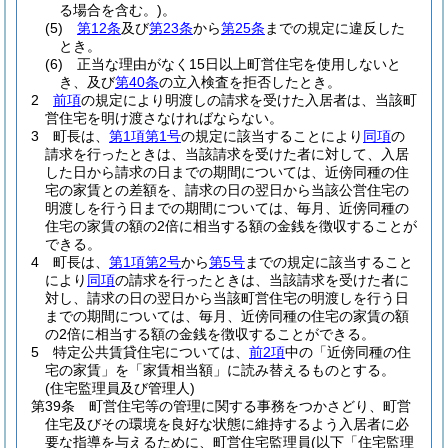
る場合を含む。)
。
(5)
第12条
及び
第23条
から
第25条
までの規定に違反した
とき。
(6)
正当な理由がなく15日以上町営住宅を使用しないと
き、及び
第40条
の立入検査を拒否したとき。
2
前項
の規定により明渡しの請求を受けた入居者は、当該町
営住宅を明け渡さなければならない。
3
町長は、
第1項第1号
の規定に該当することにより
同項
の
請求を行ったときは、当該請求を受けた者に対して、入居
した日から請求の日までの期間については、近傍同種の住
宅の家賃との差額を、請求の日の翌日から当該公営住宅の
明渡しを行う日までの期間については、毎月、近傍同種の
住宅の家賃の額の2倍に相当する額の金銭を徴収することが
できる。
4
町長は、
第1項第2号
から
第5号
までの規定に該当すること
により
同項
の請求を行ったときは、当該請求を受けた者に
対し、請求の日の翌日から当該町営住宅の明渡しを行う日
までの期間については、毎月、近傍同種の住宅の家賃の額
の2倍に相当する額の金銭を徴収することができる。
5
特定公共賃貸住宅については、
前2項
中の「近傍同種の住
宅の家賃」を「家賃相当額」に読み替えるものとする。
(住宅監理員及び管理人)
第39条
町営住宅等の管理に関する事務をつかさどり、町営
住宅及びその環境を良好な状態に維持するよう入居者に必
要な指導を与えるために、町営住宅監理員
(以下「住宅監理