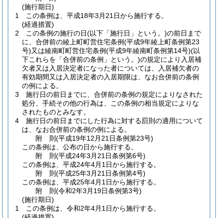
(施行期日)
1
この条例は、平成18年3月21日から施行する。
(経過措置)
2
この条例の施行の日
(以下「施行日」という。)
の前日まで
に、合併前の綾上町町営住宅条例
(平成9年綾上町条例第23
号)
又は綾南町町営住宅条例
(平成9年綾南町条例第14号)
(以
下これらを「合併前の条例」という。)
の規定により入居補
欠者又は入居決定者になった者については、入居補欠者の
有効期間又は入居決定者の入居期限は、なお合併前の条例
の例による。
3
施行日の前日までに、合併前の条例の規定によりなされた
処分、手続その他の行為は、この条例の相当規定によりな
されたものとみなす。
4
施行日の前日までにした行為に対する罰則の適用について
は、なお合併前の条例の例による。
附
則
(平成19年12月21日
条例第23号)
この条例は、公布の日から施行する。
附
則
(平成24年3月21日
条例第6号)
この条例は、平成24年4月1日から施行する。
附
則
(平成25年3月21日
条例第4号)
この条例は、平成25年4月1日から施行する。
附
則
(令和2年3月19日
条例第3号)
(施行期日)
1
この条例は、令和2年4月1日から施行する。
(経過措置)