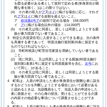
を図る必要がある者として規則で定める者
(単身居住が困
難な者を除く。)
はこの限りではない。
(4)
その者の収入が
ア
又は
イ
に掲げる場合に応じ、それぞ
れ
ア
又は
イ
に掲げる金額を超えないこと。
ア
前項第4号ア
の規則で定める場合 158,000円
イ
ア
に掲げる場合以外の場合 114,000円
(5)
その者又は現に同居し、若しくは同居しようとする親
族が暴力団員でない者であること。
3
特定公共賃貸住宅に入居することができる者は、次の条件
を具備する者であって、特賃法施行規則第26条に規定する
ものでなければならない。
(1)
市町村税及び町営住宅家賃を滞納していない者である
こと。
(2)
現に同居し、又は同居しようとする親族
(特賃法施行
規則第1条第1号に規定する同居親族等を含む。
次号
にお
いて同じ。)
があること。
(3)
その者又は現に同居し、若しくは同居しようとする親
族が暴力団員でない者であること。
4
町長は、入居の申請をした者が単身居住が困難な者に該当
するかどうかを判断しようとする場合において必要がある
と認めるときは、当該職員をして、当該入居の申請をした
者に面接させ、その心身の状況、受けることができる介護
の内容その他必要な事項について調査させることができ
る。
5
町長は、入居の申請をした者が単身居住が困難な者に該当