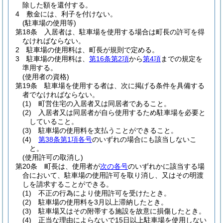
除した額を還付する。
4
敷金には、利子を付けない。
(駐車場の使用等)
第18条
入居者は、駐車場を使用する場合は町長の許可を得
なければならない。
2
駐車場の使用料は、町長が規則で定める。
3
駐車場の使用料は、
第16条第2項
から
第4項
までの規定を
準用する。
(使用者の資格)
第19条
駐車場を使用する者は、次に掲げる条件を具備する
者でなければならない。
(1)
町営住宅の入居者又は同居者であること。
(2)
入居者又は同居者が自ら使用するため駐車場を必要と
していること。
(3)
駐車場の使用料を支払うことができること。
(4)
第38条第1項各号
のいずれの場合にも該当しないこ
と。
(使用許可の取消し)
第20条
町長は、使用者が
次の各号
のいずれかに該当する場
合において、駐車場の使用許可を取り消し、又はその明渡
しを請求することができる。
(1)
不正の行為により使用許可を受けたとき。
(2)
駐車場の使用料を3月以上滞納したとき。
(3)
駐車場又はその附帯する施設を故意に損傷したとき。
(4)
正当な理由によらないで15日以上駐車場を使用しない