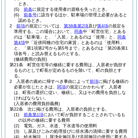
とき。
(5)
前条
に規定する使用者の資格を失ったとき。
(6)
前各号
に該当するほか、駐車場の管理上必要があると
認めるとき。
2
前項
の規定については、
第38条第2項
及び
第4項
の規定を
準用する。
この場合において、
同条
中「町営住宅」とある
のは「駐車場」と、「入居」とあるのは「使用」と、
同条
第4項
中「近傍同種の住宅の家賃」とあるのは「使用料」
と、「第1項第2号から第5号まで」とあるのは「第20条第1
項各号」と読み替えるものとする。
(修繕費用の負担)
第21条
町営住宅等の修繕に要する費用は、入居者が負担す
るものとして町長が定めるものを除いて、町の負担とす
る。
2
入居者の責めに帰すべき事由によって
前項
に掲げる修繕の
必要が生じたときは、
同項
の規定にかかわらず、入居者
は、町長の選択に従い、修繕し、又はその費用を負担しな
ければならない。
(入居者の費用負担義務)
第22条
次に掲げる費用は、入居者の負担とする。
(1)
前条第1項
において町が負担することとされているも
の以外の修繕に要する費用
(2)
電気、ガス、水道、下水道等の使用料
(3)
し尿及びごみの処理並びに排水溝の清掃に要する費用
(4)
給水施設、し尿浄化施設及び共同施設の使用に要する