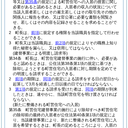
等又は
第35条
の規定による町営住宅への入居の措置に関し
必要があると認めるときは、入居者の収入の状況について
当該入居者若しくはその雇主若しくはその取引先その他の
関係人に報告を求め、又は官公署に必要な書類を閲覧さ
せ、若しくはその内容を記録させることを求めることがで
きる。
2
町長は、
前項
に規定する権限を当該職員を指定して行わせ
ることができる。
3
町長又は当該職員は、
前2項
の規定によりその職務上知り
得た秘密を漏らし、又は窃用してはならない。
(建替事業による明渡し請求等)
第34条
町長は、町営住宅建替事業の施行に伴い、必要があ
ると認めるときは、公住法第38条第1項の規定に基づき、
除却しようとする町営住宅の入居者に対し期限を定めてそ
の明渡しを請求することができる。
2
前項
の期限は、
同項
の規定による請求をする日の翌日から
起算して3月を経過した日以後の日でなければならない。
3
第1項
の規定による請求を受けた者は、
同項
の期限が到来
したときは、速やかに、当該町営住宅を明け渡さなければ
ならない。
(新たに整備される町営住宅への入居)
第35条
町営住宅建替事業の施行により除却すべき町営住宅
の除却前の最終の入居者が公住法第40条第1項の規定によ
り、当該建替事業により、新たに整備される町営住宅に入
居を希望するときは、町長の定めるところにより、入居の