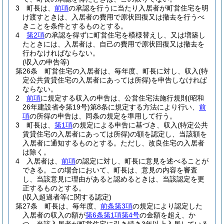
3
町長は、
前項
の承認を行うに当たり入居者が町営住宅を明
け渡すときは、入居者の費用で原状回復又は撤去を行うべ
きことを条件とするものとする。
4
第2項
の承認を得ずに町営住宅を模様替えし、又は増築し
たときには、入居者は、自己の費用で原状回復又は撤去を
行わなければならない。
(収入の申告等)
第26条
町営住宅の入居者は、毎年度、町長に対し、収入
(特
定公共賃貸住宅の入居者にあっては所得)
を申告しなければ
ならない。
2
前項
に規定する収入の申告は、公営住宅法施行規則
(昭和
26年建設省令第19号)
第8条に規定する方法により行い、
前
項
の所得の申告は、同条の規定を準用して行う。
3
町長は、
第1項
の規定による申告に基づき、収入
(特定公共
賃貸住宅の入居者にあっては所得)
の額を認定し、当該額を
入居者に通知するものとする。
ただし、改良住宅の入居者
は除く。
4
入居者は、
前項
の認定に対し、町長に意見を述べることが
できる。
この場合において、町長は、意見の内容を審査
し、当該意見に理由があると認めるときは、当該認定を更
正するものとする。
(収入超過者等に関する認定)
第27条
町長は、毎年度、
前条第3項
の規定により認定した
入居者の収入の額が
第6条第1項第4号
の金額を超え、か