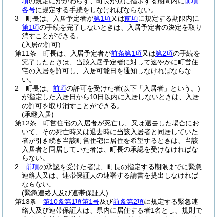
項
の規定にかかわらず、町長が別に指示する期間内に
前項
各号
に規定する手続をしなければならない。
3
町長は、入居予定者が
第1項
又は
前項
に規定する期限内に
第1項
の手続を完了しないときは、入居予定者の決定を取り
消すことができる。
(入居の許可)
第11条
町長は、入居予定者が
前条第1項
又は
第2項
の手続を
完了したときは、当該入居予定者に対して速やかに町営住
宅の入居を許可し、入居可能日を通知しなければならな
い。
2
町長は、
前項
の許可を受けた者
(以下「入居者」という。)
が指定した入居日から10日以内に入居しないときは、入居
の許可を取り消すことができる。
(承継入居)
第12条
町営住宅の入居者が死亡し、又は退去した場合にお
いて、その死亡時又は退去時に当該入居者と同居していた
者が引き続き当該町営住宅に居住を希望するときは、当該
入居者と同居していた者は、町長の承認を受けなければな
らない。
2
前項
の承認を受けた者は、町長の指定する期限までに緊急
連絡人又は、連帯保証人の連署する請書を提出しなければ
ならない。
(緊急連絡人及び連帯保証人)
第13条
第10条第1項第1号
及び
前条第2項
に規定する緊急連
絡人及び連帯保証人は、県内に居住する者1名とし、規則で