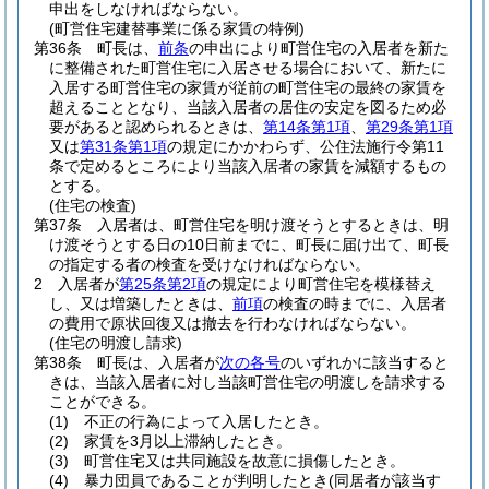
申出をしなければならない。
(町営住宅建替事業に係る家賃の特例)
第36条
町長は、
前条
の申出により町営住宅の入居者を新た
に整備された町営住宅に入居させる場合において、新たに
入居する町営住宅の家賃が従前の町営住宅の最終の家賃を
超えることとなり、当該入居者の居住の安定を図るため必
要があると認められるときは、
第14条第1項
、
第29条第1項
又は
第31条第1項
の規定にかかわらず、公住法施行令第11
条で定めるところにより当該入居者の家賃を減額するもの
とする。
(住宅の検査)
第37条
入居者は、町営住宅を明け渡そうとするときは、明
け渡そうとする日の10日前までに、町長に届け出て、町長
の指定する者の検査を受けなければならない。
2
入居者が
第25条第2項
の規定により町営住宅を模様替え
し、又は増築したときは、
前項
の検査の時までに、入居者
の費用で原状回復又は撤去を行わなければならない。
(住宅の明渡し請求)
第38条
町長は、入居者が
次の各号
のいずれかに該当すると
きは、当該入居者に対し当該町営住宅の明渡しを請求する
ことができる。
(1)
不正の行為によって入居したとき。
(2)
家賃を3月以上滞納したとき。
(3)
町営住宅又は共同施設を故意に損傷したとき。
(4)
暴力団員であることが判明したとき
(同居者が該当す