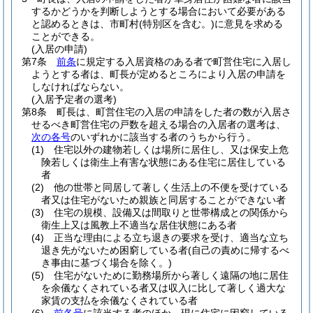
するかどうかを判断しようとする場合において必要がある
と認めるときは、市町村
(特別区を含む。)
に意見を求める
ことができる。
(入居の申請)
第7条
前条
に規定する入居資格のある者で町営住宅に入居し
ようとする者は、町長が定めるところにより入居の申請を
しなければならない。
(入居予定者の選考)
第8条
町長は、町営住宅の入居の申請をした者の数が入居さ
せるべき町営住宅の戸数を超える場合の入居者の選考は、
次の各号
のいずれかに該当する者のうちから行う。
(1)
住宅以外の建物若しくは場所に居住し、又は保安上危
険若しくは衛生上有害な状態にある住宅に居住している
者
(2)
他の世帯と同居して著しく生活上の不便を受けている
者又は住宅がないため親族と同居することができない者
(3)
住宅の規模、設備又は間取りと世帯構成との関係から
衛生上又は風教上不適当な居住状態にある者
(4)
正当な理由による立ち退きの要求を受け、適当な立ち
退き先がないため困窮している者
(自己の責めに帰するべ
き事由に基づく場合を除く。)
(5)
住宅がないために勤務場所から著しく遠隔の地に居住
を余儀なくされている者又は収入に比して著しく過大な
家賃の支払を余儀なくされている者