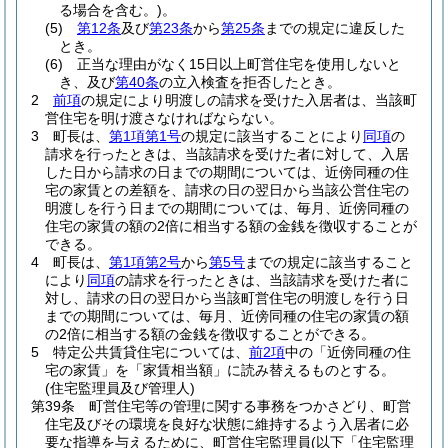
る場合を含む。)
。
(5)
第12条
及び
第23条
から
第25条
までの規定に違反した
とき。
(6)
正当な理由がなく15日以上町営住宅を使用しないと
き、及び
第40条
の立入検査を拒否したとき。
2
前項
の規定により明渡しの請求を受けた入居者は、当該町
営住宅を明け渡さなければならない。
3
町長は、
第1項第1号
の規定に該当することにより
同項
の
請求を行ったときは、当該請求を受けた者に対して、入居
した日から請求の日までの期間については、近傍同種の住
宅の家賃との差額を、請求の日の翌日から当該公営住宅の
明渡しを行う日までの期間については、毎月、近傍同種の
住宅の家賃の額の2倍に相当する額の金銭を徴収することが
できる。
4
町長は、
第1項第2号
から
第5号
までの規定に該当すること
により
同項
の請求を行ったときは、当該請求を受けた者に
対し、請求の日の翌日から当該町営住宅の明渡しを行う日
までの期間については、毎月、近傍同種の住宅の家賃の額
の2倍に相当する額の金銭を徴収することができる。
5
特定公共賃貸住宅については、
前2項
中の「近傍同種の住
宅の家賃」を「家賃相当額」に読み替えるものとする。
(住宅監理員及び管理人)
第39条
町営住宅等の管理に関する事務をつかさどり、町営
住宅及びその環境を良好な状態に維持するよう入居者に必
要な指導を与えるために、町営住宅監理員
(以下「住宅監理