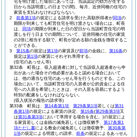
宅を明け渡した場合にあっては、当該認定の効力が生ずる
日から当該明渡しの日までの間)
、毎月、近傍同種の住宅の
家賃を支払わなければならない。
2
前条第1項
の規定による請求を受けた高額所得者が
同項
の
期限が到来しても町営住宅を明け渡さない場合には、町長
は、
同項
の期限が到来した日の翌日から当該町営住宅の明
渡しを行う日までの期間について、近傍同種の住宅の家賃
の2倍に相当する額で、町長が定める額の金銭を徴収するこ
とができる。
3
第15条
の規定は
第1項
の家賃及び
前項
の金銭に、
第16条
の
規定は
第1項
の家賃にそれぞれ準用する。
(住宅のあっせん等)
第32条
町長は、収入超過者に対して当該収入超過者から申
出があった場合その他必要があると認める場合において
は、他の適当な住宅のあっせん等を行うものとする。
この
場合において、当該町営住宅の入居者が公的資金による住
宅への入居を希望したときは、その入居を容易にするよう
特別の配慮をしなければならない。
(収入状況の報告の請求等)
第33条
町長は、
第14条第1項
、
第29条第1項
若しくは
第31
条第1項
の規定による家賃の決定、
第15条
(
第29条第3項
又
は
第31条第3項
において準用する場合を含む。)
の規定によ
る家賃若しくは金銭の減免若しくは徴収猶予、
第17条第1
項ただし書
による敷金の減免若しくは徴収猶予、
第30条第
1項
の規定による明渡しの請求、
前条
の規定によるあっせん