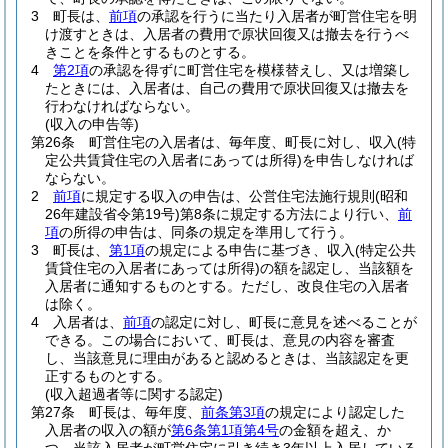
3
町長は、
前項
の承認を行うに当たり入居者が町営住宅を明
け渡すときは、入居者の費用で原状回復又は撤去を行うべ
きことを条件とするものとする。
4
第2項
の承認を得ずに町営住宅を模様替えし、又は増築し
たときには、入居者は、自己の費用で原状回復又は撤去を
行わなければならない。
(収入の申告等)
第26条
町営住宅の入居者は、毎年度、町長に対し、収入
(特
定公共賃貸住宅の入居者にあっては所得)
を申告しなければ
ならない。
2
前項
に規定する収入の申告は、公営住宅法施行規則
(昭和
26年建設省令第19号)
第8条に規定する方法により行い、
前
項
の所得の申告は、同条の規定を準用して行う。
3
町長は、
第1項
の規定による申告に基づき、収入
(特定公共
賃貸住宅の入居者にあっては所得)
の額を認定し、当該額を
入居者に通知するものとする。
ただし、改良住宅の入居者
は除く。
4
入居者は、
前項
の認定に対し、町長に意見を述べることが
できる。
この場合において、町長は、意見の内容を審査
し、当該意見に理由があると認めるときは、当該認定を更
正するものとする。
(収入超過者等に関する認定)
第27条
町長は、毎年度、
前条第3項
の規定により認定した
入居者の収入の額が
第6条第1項第4号
の金額を超え、か