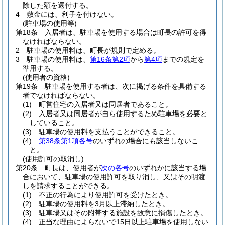
除した額を還付する。
4
敷金には、利子を付けない。
(駐車場の使用等)
第18条
入居者は、駐車場を使用する場合は町長の許可を得
なければならない。
2
駐車場の使用料は、町長が規則で定める。
3
駐車場の使用料は、
第16条第2項
から
第4項
までの規定を
準用する。
(使用者の資格)
第19条
駐車場を使用する者は、次に掲げる条件を具備する
者でなければならない。
(1)
町営住宅の入居者又は同居者であること。
(2)
入居者又は同居者が自ら使用するため駐車場を必要と
していること。
(3)
駐車場の使用料を支払うことができること。
(4)
第38条第1項各号
のいずれの場合にも該当しないこ
と。
(使用許可の取消し)
第20条
町長は、使用者が
次の各号
のいずれかに該当する場
合において、駐車場の使用許可を取り消し、又はその明渡
しを請求することができる。
(1)
不正の行為により使用許可を受けたとき。
(2)
駐車場の使用料を3月以上滞納したとき。
(3)
駐車場又はその附帯する施設を故意に損傷したとき。
(4)
正当な理由によらないで15日以上駐車場を使用しない