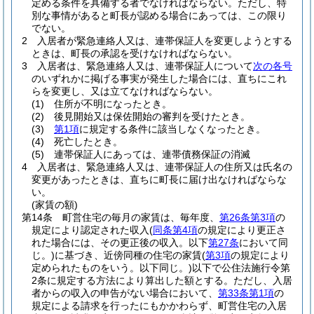
定める条件を具備する者でなければならない。
ただし、特
別な事情があると町長が認める場合にあっては、この限り
でない。
2
入居者が緊急連絡人又は、連帯保証人を変更しようとする
ときは、町長の承認を受けなければならない。
3
入居者は、緊急連絡人又は、連帯保証人について
次の各号
のいずれかに掲げる事実が発生した場合には、直ちにこれ
らを変更し、又は立てなければならない。
(1)
住所が不明になったとき。
(2)
後見開始又は保佐開始の審判を受けたとき。
(3)
第1項
に規定する条件に該当しなくなったとき。
(4)
死亡したとき。
(5)
連帯保証人にあっては、連帯債務保証の消滅
4
入居者は、緊急連絡人又は、連帯保証人の住所又は氏名の
変更があったときは、直ちに町長に届け出なければならな
い。
(家賃の額)
第14条
町営住宅の毎月の家賃は、毎年度、
第26条第3項
の
規定により認定された収入
(
同条第4項
の規定により更正さ
れた場合には、その更正後の収入。以下
第27条
において同
じ。)
に基づき、近傍同種の住宅の家賃
(
第3項
の規定により
定められたものをいう。以下同じ。)
以下で公住法施行令第
2条に規定する方法により算出した額とする。
ただし、入居
者からの収入の申告がない場合において、
第33条第1項
の
規定による請求を行ったにもかかわらず、町営住宅の入居