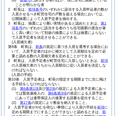
(6)
前各号
に該当する者のほか、現に住宅に困窮している
ことが明らかな者
2
町長は、
前項各号
のいずれかに該当する入居申込者の数が
入居させるべき町営住宅の戸数を超える場合においては、
公開抽選によって入居予定者を抽出する。
3
町長は、抽選により難い実情があると認めたときは、
第1
項各号
のいずれかに該当する者のうち住宅困窮の度合が著
しく高い者について別途の抽選により又は抽選によらない
で入居予定者を決定させることができる。
(入居補欠者)
第9条
町長は、
前条
の規定に基づき入居を選考する場合にお
いて、入居予定者のほかに補欠として入居順位を定めて必
要と認める数の入居補欠者を定めることができる。
2
町長は、入居予定者が町営住宅に入居しないときは、
前項
の入居補欠者のうちから入居順位に従い入居者を決定しな
ければならない。
(入居の手続)
第10条
入居予定者は、町長の指定する期限までに次に掲げ
る手続をしなければならない。
(1)
第6条第1項
及び
第2項
の規定による入居予定者にあっ
ては緊急連絡人の、
第6条第3項
の規定による入居予定者
にあっては連帯保証人の連署する請書を提出すること。
(2)
第17条
の規定により敷金を納入すること。
2
入居予定者がやむを得ない事情により入居の手続を
前項
に
定める期限までにすることができないと認めるときは、
前