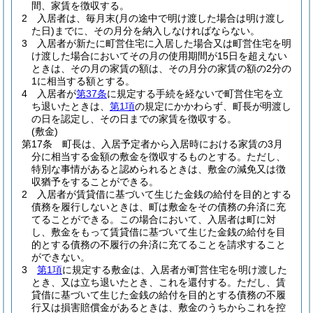
間、家賃を徴収する。
2
入居者は、毎月末
(月の途中で明け渡した場合は明け渡し
た日)
までに、その月分を納入しなければならない。
3
入居者が新たに町営住宅に入居した場合又は町営住宅を明
け渡した場合においてその月の使用期間が15日を超えない
ときは、その月の家賃の額は、その月分の家賃の額の2分の
1に相当する額とする。
4
入居者が
第37条
に規定する手続を経ないで町営住宅を立
ち退いたときは、
第1項
の規定にかかわらず、町長が明渡し
の日を認定し、その日までの家賃を徴収する。
(敷金)
第17条
町長は、入居予定者から入居時における家賃の3月
分に相当する金額の敷金を徴収するものとする。
ただし、
特別な事情があると認められるときは、敷金の減免又は徴
収猶予をすることができる。
2
入居者が賃貸借に基づいて生じた金銭の給付を目的とする
債務を履行しないときは、町は敷金をその債務の弁済に充
てることができる。
この場合において、入居者は町に対
し、敷金をもって賃貸借に基づいて生じた金銭の給付を目
的とする債務の不履行の弁済に充てることを請求すること
ができない。
3
第1項
に規定する敷金は、入居者が町営住宅を明け渡した
とき、又は立ち退いたとき、これを還付する。
ただし、賃
貸借に基づいて生じた金銭の給付を目的とする債務の不履
行又は損害賠償金があるときは、敷金のうちからこれを控