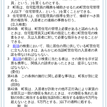
員」という。)
を置くものとする。
2
町長は、住宅監理員の職務を補助させるため町営住宅管理
人
(以下「住宅管理人」という。)
を置くことができる。
3
住宅管理人は、住宅監理員の指導を受けて、修繕すべき箇
所の報告等、入居者との連絡の事務を行う。
(立入検査)
第40条
町長は、町営住宅の管理上必要があると認められる
ときは、住宅監理員又は町長の指定した者に町営住宅の検
査をさせ、又は入居者に対して必要な指示をさせることが
できる。
2
前項
の検査において、現に居住の用に供している町営住宅
に立ち入るときは、あらかじめ当該町営住宅の入居者の承
諾を得なければならない。
3
第1項
の規定により検査に当たる者は、その身分を示す証
票を携帯し、関係人の請求があったときは、提示しなけれ
ばならない。
(委任)
第41条
この条例の施行に関し必要な事項は、町長が別に定
める。
(罰則)
第42条
町長は、入居者が詐欺その他不正行為により家賃の
全部又は一部の徴収を免れたときは、その徴収を免れた金
額の5倍に相当する金額
(当該5倍に相当する金額が5万円を
超えないときは、5万円とする。)
以下の過料に処する。
附
則