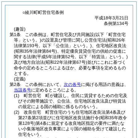
○綾川町町営住宅条例
平成18年3月21日
条例第134号
(趣旨)
第1条
この条例は、町営住宅及び共同施設
(以下「町営住宅
等」という。)
の設置及び管理に関し公営住宅法
(昭和26年
法律第193号。以下「公住法」という。)
、住宅地区改良法
(昭和35年法律第84号)
、特定優良賃貸住宅の供給の促進に
関する法律
(平成5年法律第52号。以下「特賃法」という。)
及び地方自治法
(昭和22年法律第67号)
並びにこれに基づく
命令の定めるところによるほか、必要な事項を定めるもの
とする。
(定義)
第2条
この条例において、
次の各号
に掲げる用語の意義は、
当該各号
に定めるところによる。
(1)
町営住宅 町が建設し、住民に賃貸するための住宅及
びその附帯施設で、公住法、住宅地区改良法及び特賃法
の規定による国の補助に係るものをいう。
(2)
改良住宅 町営住宅のうち住宅地区改良法第4条及び
第27条第2項並びに住宅地区改良法施行令
(昭和35年政令
第128号)
第4条に規定する改良地区指定の要件に満たな
い小集落地区改良事業により国の補助を受けて建設した
住宅をいう。