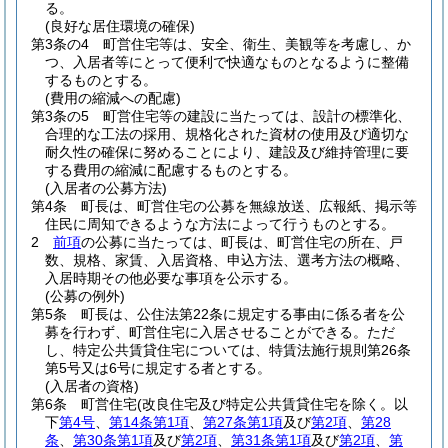
る。
(良好な居住環境の確保)
第3条の4
町営住宅等は、安全、衛生、美観等を考慮し、か
つ、入居者等にとって便利で快適なものとなるように整備
するものとする。
(費用の縮減への配慮)
第3条の5
町営住宅等の建設に当たっては、設計の標準化、
合理的な工法の採用、規格化された資材の使用及び適切な
耐久性の確保に努めることにより、建設及び維持管理に要
する費用の縮減に配慮するものとする。
(入居者の公募方法)
第4条
町長は、町営住宅の公募を無線放送、広報紙、掲示等
住民に周知できるような方法によって行うものとする。
2
前項
の公募に当たっては、町長は、町営住宅の所在、戸
数、規格、家賃、入居資格、申込方法、選考方法の概略、
入居時期その他必要な事項を公示する。
(公募の例外)
第5条
町長は、公住法第22条に規定する事由に係る者を公
募を行わず、町営住宅に入居させることができる。
ただ
し、特定公共賃貸住宅については、特賃法施行規則第26条
第5号又は6号に規定する者とする。
(入居者の資格)
第6条
町営住宅
(改良住宅及び特定公共賃貸住宅を除く。以
下
第4号
、
第14条第1項
、
第27条第1項
及び
第2項
、
第28
条
、
第30条第1項
及び
第2項
、
第31条第1項
及び
第2項
、
第