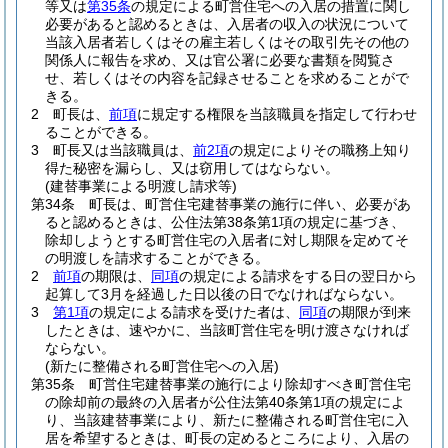
等又は
第35条
の規定による町営住宅への入居の措置に関し
必要があると認めるときは、入居者の収入の状況について
当該入居者若しくはその雇主若しくはその取引先その他の
関係人に報告を求め、又は官公署に必要な書類を閲覧さ
せ、若しくはその内容を記録させることを求めることがで
きる。
2
町長は、
前項
に規定する権限を当該職員を指定して行わせ
ることができる。
3
町長又は当該職員は、
前2項
の規定によりその職務上知り
得た秘密を漏らし、又は窃用してはならない。
(建替事業による明渡し請求等)
第34条
町長は、町営住宅建替事業の施行に伴い、必要があ
ると認めるときは、公住法第38条第1項の規定に基づき、
除却しようとする町営住宅の入居者に対し期限を定めてそ
の明渡しを請求することができる。
2
前項
の期限は、
同項
の規定による請求をする日の翌日から
起算して3月を経過した日以後の日でなければならない。
3
第1項
の規定による請求を受けた者は、
同項
の期限が到来
したときは、速やかに、当該町営住宅を明け渡さなければ
ならない。
(新たに整備される町営住宅への入居)
第35条
町営住宅建替事業の施行により除却すべき町営住宅
の除却前の最終の入居者が公住法第40条第1項の規定によ
り、当該建替事業により、新たに整備される町営住宅に入
居を希望するときは、町長の定めるところにより、入居の