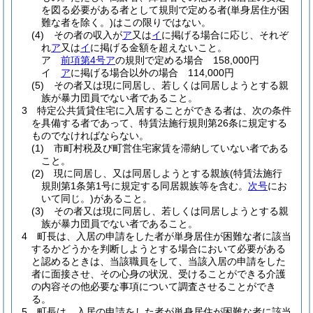
を図る必要がある者として規則で定める者
(単身居住が困
難な者を除く。)
はこの限りではない。
(4)
その者の収入が
ア
又は
イ
に掲げる場合に応じ、それぞ
れ
ア
又は
イ
に掲げる金額を超えないこと。
ア
前項第4号ア
の規則で定める場合 158,000円
イ
ア
に掲げる場合以外の場合 114,000円
(5)
その者又は現に同居し、若しくは同居しようとする親
族が暴力団員でない者であること。
3
特定公共賃貸住宅に入居することができる者は、次の条件
を具備する者であって、特賃法施行規則第26条に規定する
ものでなければならない。
(1)
市町村税及び町営住宅家賃を滞納していない者である
こと。
(2)
現に同居し、又は同居しようとする親族
(特賃法施行
規則第1条第1号に規定する同居親族等を含む。
次号
にお
いて同じ。)
があること。
(3)
その者又は現に同居し、若しくは同居しようとする親
族が暴力団員でない者であること。
4
町長は、入居の申請をした者が単身居住が困難な者に該当
するかどうかを判断しようとする場合において必要がある
と認めるときは、当該職員をして、当該入居の申請をした
者に面接させ、その心身の状況、受けることができる介護
の内容その他必要な事項について調査させることができ
る。
5
町長は、入居の申請をした者が単身居住が困難な者に該当