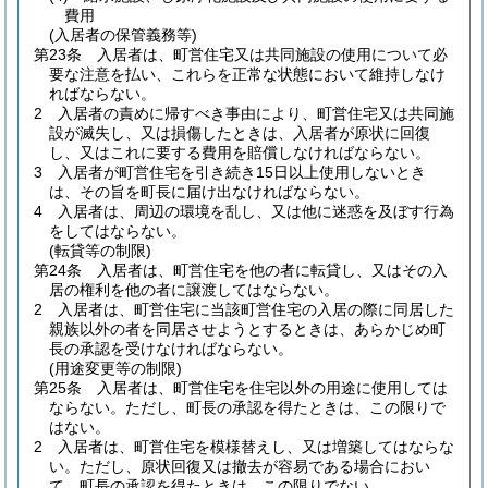
費用
(入居者の保管義務等)
第23条
入居者は、町営住宅又は共同施設の使用について必
要な注意を払い、これらを正常な状態において維持しなけ
ればならない。
2
入居者の責めに帰すべき事由により、町営住宅又は共同施
設が滅失し、又は損傷したときは、入居者が原状に回復
し、又はこれに要する費用を賠償しなければならない。
3
入居者が町営住宅を引き続き15日以上使用しないとき
は、その旨を町長に届け出なければならない。
4
入居者は、周辺の環境を乱し、又は他に迷惑を及ぼす行為
をしてはならない。
(転貸等の制限)
第24条
入居者は、町営住宅を他の者に転貸し、又はその入
居の権利を他の者に譲渡してはならない。
2
入居者は、町営住宅に当該町営住宅の入居の際に同居した
親族以外の者を同居させようとするときは、あらかじめ町
長の承認を受けなければならない。
(用途変更等の制限)
第25条
入居者は、町営住宅を住宅以外の用途に使用しては
ならない。
ただし、町長の承認を得たときは、この限りで
はない。
2
入居者は、町営住宅を模様替えし、又は増築してはならな
い。
ただし、原状回復又は撤去が容易である場合におい
て、町長の承認を得たときは、この限りでない。