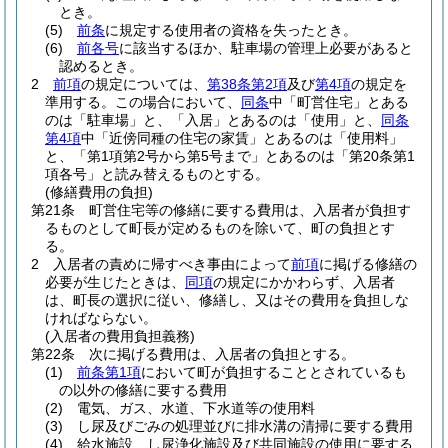
とき。
(5)
前条
に規定する使用者の資格を失ったとき。
(6)
前各号
に該当するほか、駐車場の管理上必要があると
認めるとき。
2
前項
の規定については、
第38条第2項
及び
第4項
の規定を
準用する。
この場合において、
同条
中「町営住宅」とある
のは「駐車場」と、「入居」とあるのは「使用」と、
同条
第4項
中「近傍同種の住宅の家賃」とあるのは「使用料」
と、「第1項第2号から第5号まで」とあるのは「第20条第1
項各号」と読み替えるものとする。
(修繕費用の負担)
第21条
町営住宅等の修繕に要する費用は、入居者が負担す
るものとして町長が定めるものを除いて、町の負担とす
る。
2
入居者の責めに帰すべき事由によって
前項
に掲げる修繕の
必要が生じたときは、
同項
の規定にかかわらず、入居者
は、町長の選択に従い、修繕し、又はその費用を負担しな
ければならない。
(入居者の費用負担義務)
第22条
次に掲げる費用は、入居者の負担とする。
(1)
前条第1項
において町が負担することとされているも
の以外の修繕に要する費用
(2)
電気、ガス、水道、下水道等の使用料
(3)
し尿及びごみの処理並びに排水溝の清掃に要する費用
(4)
給水施設、し尿浄化施設及び共同施設の使用に要する