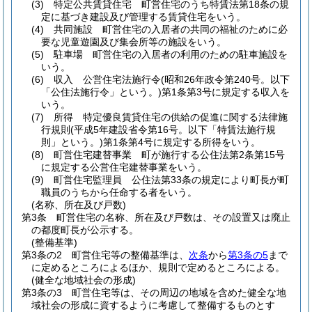
(3)
特定公共賃貸住宅 町営住宅のうち特賃法第18条の規
定に基づき建設及び管理する賃貸住宅をいう。
(4)
共同施設 町営住宅の入居者の共同の福祉のために必
要な児童遊園及び集会所等の施設をいう。
(5)
駐車場 町営住宅の入居者の利用のための駐車施設を
いう。
(6)
収入 公営住宅法施行令
(昭和26年政令第240号。以下
「公住法施行令」という。)
第1条第3号に規定する収入を
いう。
(7)
所得 特定優良賃貸住宅の供給の促進に関する法律施
行規則
(平成5年建設省令第16号。以下「特賃法施行規
則」という。)
第1条第4号に規定する所得をいう。
(8)
町営住宅建替事業 町が施行する公住法第2条第15号
に規定する公営住宅建替事業をいう。
(9)
町営住宅監理員 公住法第33条の規定により町長が町
職員のうちから任命する者をいう。
(名称、所在及び戸数)
第3条
町営住宅の名称、所在及び戸数は、その設置又は廃止
の都度町長が公示する。
(整備基準)
第3条の2
町営住宅等の整備基準は、
次条
から
第3条の5
まで
に定めるところによるほか、規則で定めるところによる。
(健全な地域社会の形成)
第3条の3
町営住宅等は、その周辺の地域を含めた健全な地
域社会の形成に資するように考慮して整備するものとす