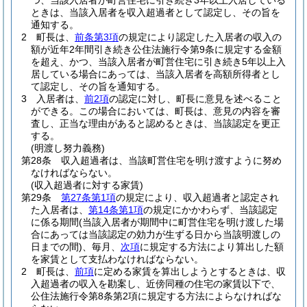
つ、当該入居者が町営住宅に引き続き3年以上入居している
ときは、当該入居者を収入超過者として認定し、その旨を
通知する。
2
町長は、
前条第3項
の規定により認定した入居者の収入の
額が近年2年間引き続き公住法施行令第9条に規定する金額
を超え、かつ、当該入居者が町営住宅に引き続き5年以上入
居している場合にあっては、当該入居者を高額所得者とし
て認定し、その旨を通知する。
3
入居者は、
前2項
の認定に対し、町長に意見を述べること
ができる。
この場合においては、町長は、意見の内容を審
査し、正当な理由があると認めるときは、当該認定を更正
する。
(明渡し努力義務)
第28条
収入超過者は、当該町営住宅を明け渡すように努め
なければならない。
(収入超過者に対する家賃)
第29条
第27条第1項
の規定により、収入超過者と認定され
た入居者は、
第14条第1項
の規定にかかわらず、当該認定
に係る期間
(当該入居者が期間中に町営住宅を明け渡した場
合にあっては当該認定の効力が生ずる日から当該明渡しの
日までの間)
、毎月、
次項
に規定する方法により算出した額
を家賃として支払わなければならない。
2
町長は、
前項
に定める家賃を算出しようとするときは、収
入超過者の収入を勘案し、近傍同種の住宅の家賃以下で、
公住法施行令第8条第2項に規定する方法によらなければな