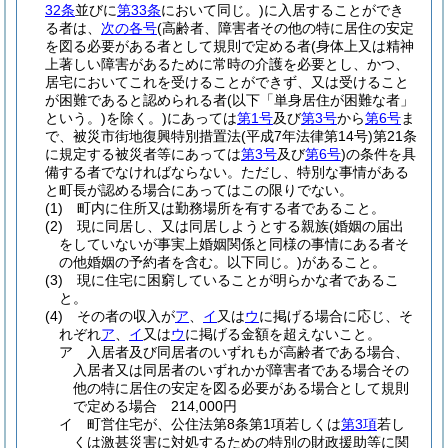
32条
並びに
第33条
において同じ。)
に入居することができ
る者は、
次の各号
(高齢者、障害者その他の特に居住の安定
を図る必要がある者として規則で定める者
(身体上又は精神
上著しい障害があるために常時の介護を必要とし、かつ、
居宅においてこれを受けることができず、又は受けること
が困難であると認められる者
(以下「単身居住が困難な者」
という。)
を除く。)
にあっては
第1号
及び
第3号
から
第6号
ま
で、被災市街地復興特別措置法
(平成7年法律第14号)
第21条
に規定する被災者等にあっては
第3号
及び
第6号
)
の条件を具
備する者でなければならない。
ただし、特別な事情がある
と町長が認める場合にあってはこの限りでない。
(1)
町内に住所又は勤務場所を有する者であること。
(2)
現に同居し、又は同居しようとする親族
(婚姻の届出
をしていないが事実上婚姻関係と同様の事情にある者そ
の他婚姻の予約者を含む。以下同じ。)
があること。
(3)
現に住宅に困窮していることが明らかな者であるこ
と。
(4)
その者の収入が
ア
、
イ
又は
ウ
に掲げる場合に応じ、そ
れぞれ
ア
、
イ
又は
ウ
に掲げる金額を超えないこと。
ア
入居者及び同居者のいずれもが高齢者である場合、
入居者又は同居者のいずれかが障害者である場合その
他の特に居住の安定を図る必要がある場合として規則
で定める場合 214,000円
イ
町営住宅が、公住法第8条第1項若しくは
第3項
若し
くは激甚災害に対処するための特別の財政援助等に関