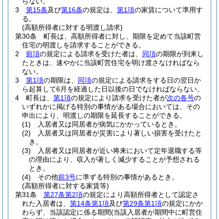
らない。
3
第15条
及び
第16条
の規定は、
第1項
の家賃について準用す
る。
(高額所得者に対する明渡し請求)
第30条
町長は、高額所得者に対し、期限を定めて当該町営
住宅の明渡しを請求することができる。
2
前項
の規定による請求を受けた者は、
同項
の期限が到来し
たときは、速やかに当該町営住宅を明け渡さなければなら
ない。
3
第1項
の期限は、
同項
の規定による請求をする日の翌日か
ら起算して6月を経過した日以後の日でなければならない。
4
町長は、
第1項
の規定により請求を受けた者が
次の各号
の
いずれかに掲げる特別の事情がある場合においては、その
申出により、明渡しの期限を延長することができる。
(1)
入居者又は同居者が病気にかかっているとき。
(2)
入居者又は同居者が災害により著しい損害を受けたと
き。
(3)
入居者又は同居者が近い将来において定年退職する等
の理由により、収入が著しく減少することが予想される
とき。
(4)
その他
前3号
に準ずる特別の事情があるとき。
(高額所得者に対する家賃等)
第31条
第27条第2項
の規定により高額所得者として認定さ
れた入居者は、
第14条第1項
及び
第29条第1項
の規定にかか
わらず、当該認定に係る期間
(当該入居者が期間中に町営住