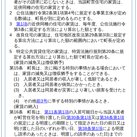
者がその請求に応じないときは、当該町営住宅の家賃は、
近傍同種の住宅の家賃とする。
2
公住法施行令第2条第1項第4号に規定する事業主体が定め
る数値は、町長が別に定めるものとする。
3
第1項
の近傍同種の住宅の家賃は、毎年度、公住法施行令
第3条に規定する方法により算出した額とする。
4
改良住宅の家賃は、住宅地区改良法第29条第3項に規定す
る算出方法により算出した額の範囲内において町長が定め
る。
5
特定公共賃貸住宅の家賃は、特賃法施行規則第20条に規
定する算出方法により算出した額で町長が定める。
(家賃の減免又は徴収猶予)
第15条
町長は、次に掲げる特別の事情がある場合において
は、家賃の減免又は徴収猶予をすることができる。
(1)
入居者又は同居者の収入が著しく低額であるとき。
(2)
入居者又は同居者が病気にかかったとき。
(3)
入居者又は同居者が災害により著しい損害を受けたと
き。
(4)
その他
前3号
に準ずる特別の事情があるとき。
(家賃の納入)
第16条
町長は、
第11条第1項
の入居可能日から当該入居者
が町営住宅を明け渡した日
(
第30条第1項
又は
第34条第1項
の規定による明渡しの期限として指定された日の前日又は
明け渡した日のいずれか早い日、
第38条第1項
による明渡
し請求のあったときは、明渡しの請求のあった日)
までの