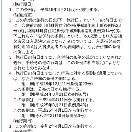
(施行期日)
1
この条例は、平成18年3月21日から施行する。
(経過措置)
2
この条例の施行の日
(以下「施行日」という。)
の前日まで
に、合併前の綾上町町営住宅条例
(平成9年綾上町条例第23
号)
又は綾南町町営住宅条例
(平成9年綾南町条例第14号)
(以
下これらを「合併前の条例」という。)
の規定により入居補
欠者又は入居決定者になった者については、入居補欠者の
有効期間又は入居決定者の入居期限は、なお合併前の条例
の例による。
3
施行日の前日までに、合併前の条例の規定によりなされた
処分、手続その他の行為は、この条例の相当規定によりな
されたものとみなす。
4
施行日の前日までにした行為に対する罰則の適用について
は、なお合併前の条例の例による。
附
則
(平成19年12月21日
条例第23号)
この条例は、公布の日から施行する。
附
則
(平成24年3月21日
条例第6号)
この条例は、平成24年4月1日から施行する。
附
則
(平成25年3月21日
条例第4号)
この条例は、平成25年4月1日から施行する。
附
則
(令和2年3月19日
条例第3号)
(施行期日)
1
この条例は、令和2年4月1日から施行する。
(経過措置)