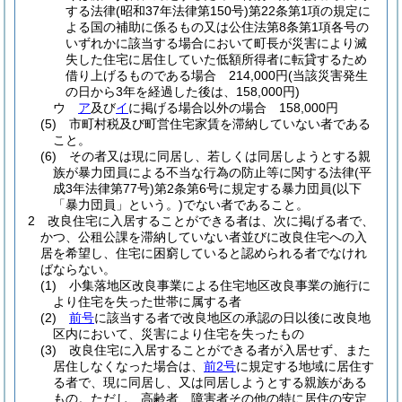
する法律
(昭和37年法律第150号)
第22条第1項の規定に
よる国の補助に係るもの又は公住法第8条第1項各号の
いずれかに該当する場合において町長が災害により滅
失した住宅に居住していた低額所得者に転貸するため
借り上げるものである場合 214,000円
(当該災害発生
の日から3年を経過した後は、158,000円)
ウ
ア
及び
イ
に掲げる場合以外の場合 158,000円
(5)
市町村税及び町営住宅家賃を滞納していない者である
こと。
(6)
その者又は現に同居し、若しくは同居しようとする親
族が暴力団員による不当な行為の防止等に関する法律
(平
成3年法律第77号)
第2条第6号に規定する暴力団員
(以下
「暴力団員」という。)
でない者であること。
2
改良住宅に入居することができる者は、次に掲げる者で、
かつ、公租公課を滞納していない者並びに改良住宅への入
居を希望し、住宅に困窮していると認められる者でなけれ
ばならない。
(1)
小集落地区改良事業による住宅地区改良事業の施行に
より住宅を失った世帯に属する者
(2)
前号
に該当する者で改良地区の承認の日以後に改良地
区内において、災害により住宅を失ったもの
(3)
改良住宅に入居することができる者が入居せず、また
居住しなくなった場合は、
前2号
に規定する地域に居住す
る者で、現に同居し、又は同居しようとする親族がある
もの。
ただし、高齢者、障害者その他の特に居住の安定