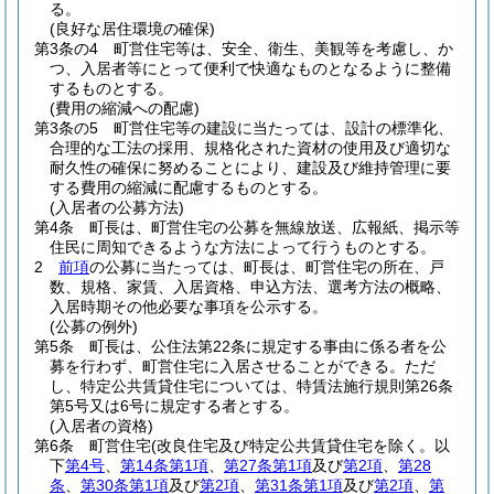
る。
(良好な居住環境の確保)
第3条の4
町営住宅等は、安全、衛生、美観等を考慮し、か
つ、入居者等にとって便利で快適なものとなるように整備
するものとする。
(費用の縮減への配慮)
第3条の5
町営住宅等の建設に当たっては、設計の標準化、
合理的な工法の採用、規格化された資材の使用及び適切な
耐久性の確保に努めることにより、建設及び維持管理に要
する費用の縮減に配慮するものとする。
(入居者の公募方法)
第4条
町長は、町営住宅の公募を無線放送、広報紙、掲示等
住民に周知できるような方法によって行うものとする。
2
前項
の公募に当たっては、町長は、町営住宅の所在、戸
数、規格、家賃、入居資格、申込方法、選考方法の概略、
入居時期その他必要な事項を公示する。
(公募の例外)
第5条
町長は、公住法第22条に規定する事由に係る者を公
募を行わず、町営住宅に入居させることができる。
ただ
し、特定公共賃貸住宅については、特賃法施行規則第26条
第5号又は6号に規定する者とする。
(入居者の資格)
第6条
町営住宅
(改良住宅及び特定公共賃貸住宅を除く。以
下
第4号
、
第14条第1項
、
第27条第1項
及び
第2項
、
第28
条
、
第30条第1項
及び
第2項
、
第31条第1項
及び
第2項
、
第