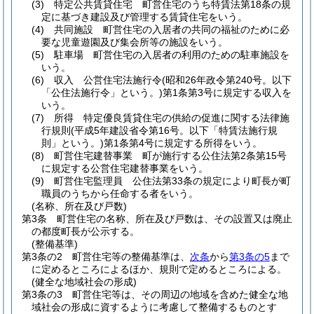
(3)
特定公共賃貸住宅 町営住宅のうち特賃法第18条の規
定に基づき建設及び管理する賃貸住宅をいう。
(4)
共同施設 町営住宅の入居者の共同の福祉のために必
要な児童遊園及び集会所等の施設をいう。
(5)
駐車場 町営住宅の入居者の利用のための駐車施設を
いう。
(6)
収入 公営住宅法施行令
(昭和26年政令第240号。以下
「公住法施行令」という。)
第1条第3号に規定する収入を
いう。
(7)
所得 特定優良賃貸住宅の供給の促進に関する法律施
行規則
(平成5年建設省令第16号。以下「特賃法施行規
則」という。)
第1条第4号に規定する所得をいう。
(8)
町営住宅建替事業 町が施行する公住法第2条第15号
に規定する公営住宅建替事業をいう。
(9)
町営住宅監理員 公住法第33条の規定により町長が町
職員のうちから任命する者をいう。
(名称、所在及び戸数)
第3条
町営住宅の名称、所在及び戸数は、その設置又は廃止
の都度町長が公示する。
(整備基準)
第3条の2
町営住宅等の整備基準は、
次条
から
第3条の5
まで
に定めるところによるほか、規則で定めるところによる。
(健全な地域社会の形成)
第3条の3
町営住宅等は、その周辺の地域を含めた健全な地
域社会の形成に資するように考慮して整備するものとす