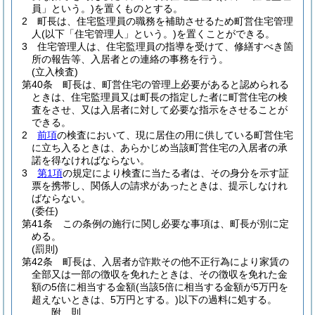
員」という。)
を置くものとする。
2
町長は、住宅監理員の職務を補助させるため町営住宅管理
人
(以下「住宅管理人」という。)
を置くことができる。
3
住宅管理人は、住宅監理員の指導を受けて、修繕すべき箇
所の報告等、入居者との連絡の事務を行う。
(立入検査)
第40条
町長は、町営住宅の管理上必要があると認められる
ときは、住宅監理員又は町長の指定した者に町営住宅の検
査をさせ、又は入居者に対して必要な指示をさせることが
できる。
2
前項
の検査において、現に居住の用に供している町営住宅
に立ち入るときは、あらかじめ当該町営住宅の入居者の承
諾を得なければならない。
3
第1項
の規定により検査に当たる者は、その身分を示す証
票を携帯し、関係人の請求があったときは、提示しなけれ
ばならない。
(委任)
第41条
この条例の施行に関し必要な事項は、町長が別に定
める。
(罰則)
第42条
町長は、入居者が詐欺その他不正行為により家賃の
全部又は一部の徴収を免れたときは、その徴収を免れた金
額の5倍に相当する金額
(当該5倍に相当する金額が5万円を
超えないときは、5万円とする。)
以下の過料に処する。
附
則