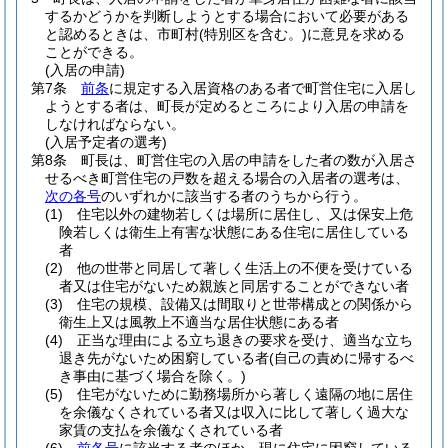
するかどうかを判断しようとする場合において必要がある
と認めるときは、市町村
(特別区を含む。)
に意見を求める
ことができる。
(入居の申請)
第7条
前条
に規定する入居資格のある者で町営住宅に入居し
ようとする者は、町長が定めるところにより入居の申請を
しなければならない。
(入居予定者の選考)
第8条
町長は、町営住宅の入居の申請をした者の数が入居さ
せるべき町営住宅の戸数を超える場合の入居者の選考は、
次の各号
のいずれかに該当する者のうちから行う。
(1)
住宅以外の建物若しくは場所に居住し、又は保安上危
険若しくは衛生上有害な状態にある住宅に居住している
者
(2)
他の世帯と同居して著しく生活上の不便を受けている
者又は住宅がないため親族と同居することができない者
(3)
住宅の規模、設備又は間取りと世帯構成との関係から
衛生上又は風教上不適当な居住状態にある者
(4)
正当な理由による立ち退きの要求を受け、適当な立ち
退き先がないため困窮している者
(自己の責めに帰するべ
き事由に基づく場合を除く。)
(5)
住宅がないために勤務場所から著しく遠隔の地に居住
を余儀なくされている者又は収入に比して著しく過大な
家賃の支払を余儀なくされている者