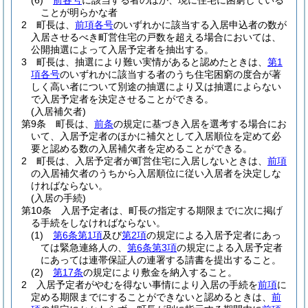
(6)
前各号
に該当する者のほか、現に住宅に困窮している
ことが明らかな者
2
町長は、
前項各号
のいずれかに該当する入居申込者の数が
入居させるべき町営住宅の戸数を超える場合においては、
公開抽選によって入居予定者を抽出する。
3
町長は、抽選により難い実情があると認めたときは、
第1
項各号
のいずれかに該当する者のうち住宅困窮の度合が著
しく高い者について別途の抽選により又は抽選によらない
で入居予定者を決定させることができる。
(入居補欠者)
第9条
町長は、
前条
の規定に基づき入居を選考する場合にお
いて、入居予定者のほかに補欠として入居順位を定めて必
要と認める数の入居補欠者を定めることができる。
2
町長は、入居予定者が町営住宅に入居しないときは、
前項
の入居補欠者のうちから入居順位に従い入居者を決定しな
ければならない。
(入居の手続)
第10条
入居予定者は、町長の指定する期限までに次に掲げ
る手続をしなければならない。
(1)
第6条第1項
及び
第2項
の規定による入居予定者にあっ
ては緊急連絡人の、
第6条第3項
の規定による入居予定者
にあっては連帯保証人の連署する請書を提出すること。
(2)
第17条
の規定により敷金を納入すること。
2
入居予定者がやむを得ない事情により入居の手続を
前項
に
定める期限までにすることができないと認めるときは、
前