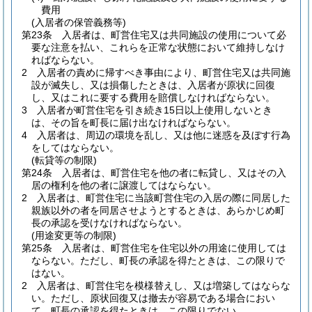
費用
(入居者の保管義務等)
第23条
入居者は、町営住宅又は共同施設の使用について必
要な注意を払い、これらを正常な状態において維持しなけ
ればならない。
2
入居者の責めに帰すべき事由により、町営住宅又は共同施
設が滅失し、又は損傷したときは、入居者が原状に回復
し、又はこれに要する費用を賠償しなければならない。
3
入居者が町営住宅を引き続き15日以上使用しないとき
は、その旨を町長に届け出なければならない。
4
入居者は、周辺の環境を乱し、又は他に迷惑を及ぼす行為
をしてはならない。
(転貸等の制限)
第24条
入居者は、町営住宅を他の者に転貸し、又はその入
居の権利を他の者に譲渡してはならない。
2
入居者は、町営住宅に当該町営住宅の入居の際に同居した
親族以外の者を同居させようとするときは、あらかじめ町
長の承認を受けなければならない。
(用途変更等の制限)
第25条
入居者は、町営住宅を住宅以外の用途に使用しては
ならない。
ただし、町長の承認を得たときは、この限りで
はない。
2
入居者は、町営住宅を模様替えし、又は増築してはならな
い。
ただし、原状回復又は撤去が容易である場合におい
て、町長の承認を得たときは、この限りでない。