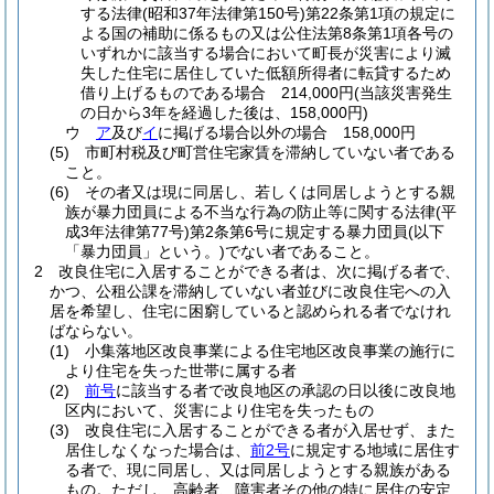
する法律
(昭和37年法律第150号)
第22条第1項の規定に
よる国の補助に係るもの又は公住法第8条第1項各号の
いずれかに該当する場合において町長が災害により滅
失した住宅に居住していた低額所得者に転貸するため
借り上げるものである場合 214,000円
(当該災害発生
の日から3年を経過した後は、158,000円)
ウ
ア
及び
イ
に掲げる場合以外の場合 158,000円
(5)
市町村税及び町営住宅家賃を滞納していない者である
こと。
(6)
その者又は現に同居し、若しくは同居しようとする親
族が暴力団員による不当な行為の防止等に関する法律
(平
成3年法律第77号)
第2条第6号に規定する暴力団員
(以下
「暴力団員」という。)
でない者であること。
2
改良住宅に入居することができる者は、次に掲げる者で、
かつ、公租公課を滞納していない者並びに改良住宅への入
居を希望し、住宅に困窮していると認められる者でなけれ
ばならない。
(1)
小集落地区改良事業による住宅地区改良事業の施行に
より住宅を失った世帯に属する者
(2)
前号
に該当する者で改良地区の承認の日以後に改良地
区内において、災害により住宅を失ったもの
(3)
改良住宅に入居することができる者が入居せず、また
居住しなくなった場合は、
前2号
に規定する地域に居住す
る者で、現に同居し、又は同居しようとする親族がある
もの。
ただし、高齢者、障害者その他の特に居住の安定