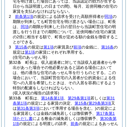
宅を明け渡した場合にあっては、当該認定の効力が生ずる
日から当該明渡しの日までの間)
、毎月、近傍同種の住宅の
家賃を支払わなければならない。
2
前条第1項
の規定による請求を受けた高額所得者が
同項
の
期限が到来しても町営住宅を明け渡さない場合には、町長
は、
同項
の期限が到来した日の翌日から当該町営住宅の明
渡しを行う日までの期間について、近傍同種の住宅の家賃
の2倍に相当する額で、町長が定める額の金銭を徴収するこ
とができる。
3
第15条
の規定は
第1項
の家賃及び
前項
の金銭に、
第16条
の
規定は
第1項
の家賃にそれぞれ準用する。
(住宅のあっせん等)
第32条
町長は、収入超過者に対して当該収入超過者から申
出があった場合その他必要があると認める場合において
は、他の適当な住宅のあっせん等を行うものとする。
この
場合において、当該町営住宅の入居者が公的資金による住
宅への入居を希望したときは、その入居を容易にするよう
特別の配慮をしなければならない。
(収入状況の報告の請求等)
第33条
町長は、
第14条第1項
、
第29条第1項
若しくは
第31
条第1項
の規定による家賃の決定、
第15条
(
第29条第3項
又
は
第31条第3項
において準用する場合を含む。)
の規定によ
る家賃若しくは金銭の減免若しくは徴収猶予、
第17条第1
項ただし書
による敷金の減免若しくは徴収猶予、
第30条第
1項
の規定による明渡しの請求、
前条
の規定によるあっせん