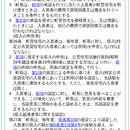
3
町長は、
前項
の承認を行うに当たり入居者が町営住宅を明
け渡すときは、入居者の費用で原状回復又は撤去を行うべ
きことを条件とするものとする。
4
第2項
の承認を得ずに町営住宅を模様替えし、又は増築し
たときには、入居者は、自己の費用で原状回復又は撤去を
行わなければならない。
(収入の申告等)
第26条
町営住宅の入居者は、毎年度、町長に対し、収入
(特
定公共賃貸住宅の入居者にあっては所得)
を申告しなければ
ならない。
2
前項
に規定する収入の申告は、公営住宅法施行規則
(昭和
26年建設省令第19号)
第8条に規定する方法により行い、
前
項
の所得の申告は、同条の規定を準用して行う。
3
町長は、
第1項
の規定による申告に基づき、収入
(特定公共
賃貸住宅の入居者にあっては所得)
の額を認定し、当該額を
入居者に通知するものとする。
ただし、改良住宅の入居者
は除く。
4
入居者は、
前項
の認定に対し、町長に意見を述べることが
できる。
この場合において、町長は、意見の内容を審査
し、当該意見に理由があると認めるときは、当該認定を更
正するものとする。
(収入超過者等に関する認定)
第27条
町長は、毎年度、
前条第3項
の規定により認定した
入居者の収入の額が
第6条第1項第4号
の金額を超え、か