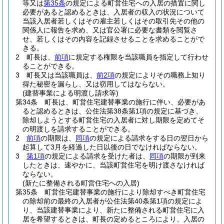
等又は
第35条
の規定による町営住宅への入居の措置に関し
必要があると認めるときは、入居者の収入の状況について
当該入居者若しくはその雇主若しくはその取引先その他の
関係人に報告を求め、又は官公署に必要な書類を閲覧さ
せ、若しくはその内容を記録させることを求めることがで
きる。
2
町長は、
前項
に規定する権限を当該職員を指定して行わせ
ることができる。
3
町長又は当該職員は、
前2項
の規定によりその職務上知り
得た秘密を漏らし、又は窃用してはならない。
(建替事業による明渡し請求等)
第34条
町長は、町営住宅建替事業の施行に伴い、必要があ
ると認めるときは、公住法第38条第1項の規定に基づき、
除却しようとする町営住宅の入居者に対し期限を定めてそ
の明渡しを請求することができる。
2
前項
の期限は、
同項
の規定による請求をする日の翌日から
起算して3月を経過した日以後の日でなければならない。
3
第1項
の規定による請求を受けた者は、
同項
の期限が到来
したときは、速やかに、当該町営住宅を明け渡さなければ
ならない。
(新たに整備される町営住宅への入居)
第35条
町営住宅建替事業の施行により除却すべき町営住宅
の除却前の最終の入居者が公住法第40条第1項の規定によ
り、当該建替事業により、新たに整備される町営住宅に入
居を希望するときは、町長の定めるところにより、入居の