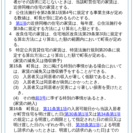
者がその請求に応じないときは、当該町営住宅の家賃は、
近傍同種の住宅の家賃とする。
2
公住法施行令第2条第1項第4号に規定する事業主体が定め
る数値は、町長が別に定めるものとする。
3
第1項
の近傍同種の住宅の家賃は、毎年度、公住法施行令
第3条に規定する方法により算出した額とする。
4
改良住宅の家賃は、住宅地区改良法第29条第3項に規定す
る算出方法により算出した額の範囲内において町長が定め
る。
5
特定公共賃貸住宅の家賃は、特賃法施行規則第20条に規
定する算出方法により算出した額で町長が定める。
(家賃の減免又は徴収猶予)
第15条
町長は、次に掲げる特別の事情がある場合において
は、家賃の減免又は徴収猶予をすることができる。
(1)
入居者又は同居者の収入が著しく低額であるとき。
(2)
入居者又は同居者が病気にかかったとき。
(3)
入居者又は同居者が災害により著しい損害を受けたと
き。
(4)
その他
前3号
に準ずる特別の事情があるとき。
(家賃の納入)
第16条
町長は、
第11条第1項
の入居可能日から当該入居者
が町営住宅を明け渡した日
(
第30条第1項
又は
第34条第1項
の規定による明渡しの期限として指定された日の前日又は
明け渡した日のいずれか早い日、
第38条第1項
による明渡
し請求のあったときは、明渡しの請求のあった日)
までの