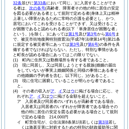
32条
並びに
第33条
において同じ。)
に入居することができ
る者は、
次の各号
(高齢者、障害者その他の特に居住の安定
を図る必要がある者として規則で定める者
(身体上又は精神
上著しい障害があるために常時の介護を必要とし、かつ、
居宅においてこれを受けることができず、又は受けること
が困難であると認められる者
(以下「単身居住が困難な者」
という。)
を除く。)
にあっては
第1号
及び
第3号
から
第6号
ま
で、被災市街地復興特別措置法
(平成7年法律第14号)
第21条
に規定する被災者等にあっては
第3号
及び
第6号
)
の条件を具
備する者でなければならない。
ただし、特別な事情がある
と町長が認める場合にあってはこの限りでない。
(1)
町内に住所又は勤務場所を有する者であること。
(2)
現に同居し、又は同居しようとする親族
(婚姻の届出
をしていないが事実上婚姻関係と同様の事情にある者そ
の他婚姻の予約者を含む。以下同じ。)
があること。
(3)
現に住宅に困窮していることが明らかな者であるこ
と。
(4)
その者の収入が
ア
、
イ
又は
ウ
に掲げる場合に応じ、そ
れぞれ
ア
、
イ
又は
ウ
に掲げる金額を超えないこと。
ア
入居者及び同居者のいずれもが高齢者である場合、
入居者又は同居者のいずれかが障害者である場合その
他の特に居住の安定を図る必要がある場合として規則
で定める場合 214,000円
イ
町営住宅が、公住法第8条第1項若しくは
第3項
若し
くは激甚災害に対処するための特別の財政援助等に関