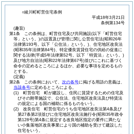
○綾川町町営住宅条例
平成18年3月21日
条例第134号
(趣旨)
第1条
この条例は、町営住宅及び共同施設
(以下「町営住宅
等」という。)
の設置及び管理に関し公営住宅法
(昭和26年
法律第193号。以下「公住法」という。)
、住宅地区改良法
(昭和35年法律第84号)
、特定優良賃貸住宅の供給の促進に
関する法律
(平成5年法律第52号。以下「特賃法」という。)
及び地方自治法
(昭和22年法律第67号)
並びにこれに基づく
命令の定めるところによるほか、必要な事項を定めるもの
とする。
(定義)
第2条
この条例において、
次の各号
に掲げる用語の意義は、
当該各号
に定めるところによる。
(1)
町営住宅 町が建設し、住民に賃貸するための住宅及
びその附帯施設で、公住法、住宅地区改良法及び特賃法
の規定による国の補助に係るものをいう。
(2)
改良住宅 町営住宅のうち住宅地区改良法第4条及び
第27条第2項並びに住宅地区改良法施行令
(昭和35年政令
第128号)
第4条に規定する改良地区指定の要件に満たな
い小集落地区改良事業により国の補助を受けて建設した
住宅をいう。