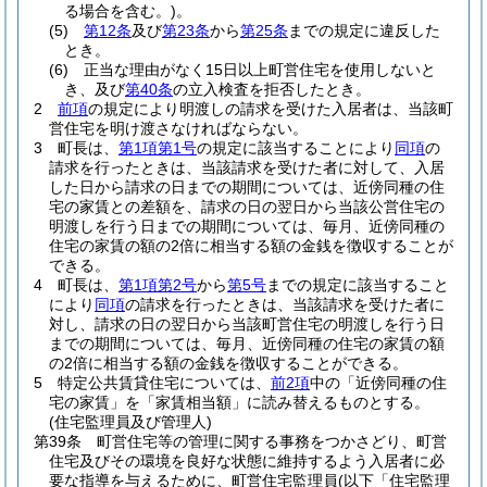
る場合を含む。)
。
(5)
第12条
及び
第23条
から
第25条
までの規定に違反した
とき。
(6)
正当な理由がなく15日以上町営住宅を使用しないと
き、及び
第40条
の立入検査を拒否したとき。
2
前項
の規定により明渡しの請求を受けた入居者は、当該町
営住宅を明け渡さなければならない。
3
町長は、
第1項第1号
の規定に該当することにより
同項
の
請求を行ったときは、当該請求を受けた者に対して、入居
した日から請求の日までの期間については、近傍同種の住
宅の家賃との差額を、請求の日の翌日から当該公営住宅の
明渡しを行う日までの期間については、毎月、近傍同種の
住宅の家賃の額の2倍に相当する額の金銭を徴収することが
できる。
4
町長は、
第1項第2号
から
第5号
までの規定に該当すること
により
同項
の請求を行ったときは、当該請求を受けた者に
対し、請求の日の翌日から当該町営住宅の明渡しを行う日
までの期間については、毎月、近傍同種の住宅の家賃の額
の2倍に相当する額の金銭を徴収することができる。
5
特定公共賃貸住宅については、
前2項
中の「近傍同種の住
宅の家賃」を「家賃相当額」に読み替えるものとする。
(住宅監理員及び管理人)
第39条
町営住宅等の管理に関する事務をつかさどり、町営
住宅及びその環境を良好な状態に維持するよう入居者に必
要な指導を与えるために、町営住宅監理員
(以下「住宅監理