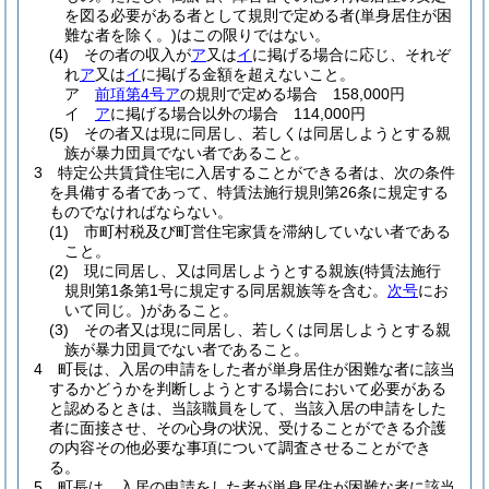
を図る必要がある者として規則で定める者
(単身居住が困
難な者を除く。)
はこの限りではない。
(4)
その者の収入が
ア
又は
イ
に掲げる場合に応じ、それぞ
れ
ア
又は
イ
に掲げる金額を超えないこと。
ア
前項第4号ア
の規則で定める場合 158,000円
イ
ア
に掲げる場合以外の場合 114,000円
(5)
その者又は現に同居し、若しくは同居しようとする親
族が暴力団員でない者であること。
3
特定公共賃貸住宅に入居することができる者は、次の条件
を具備する者であって、特賃法施行規則第26条に規定する
ものでなければならない。
(1)
市町村税及び町営住宅家賃を滞納していない者である
こと。
(2)
現に同居し、又は同居しようとする親族
(特賃法施行
規則第1条第1号に規定する同居親族等を含む。
次号
にお
いて同じ。)
があること。
(3)
その者又は現に同居し、若しくは同居しようとする親
族が暴力団員でない者であること。
4
町長は、入居の申請をした者が単身居住が困難な者に該当
するかどうかを判断しようとする場合において必要がある
と認めるときは、当該職員をして、当該入居の申請をした
者に面接させ、その心身の状況、受けることができる介護
の内容その他必要な事項について調査させることができ
る。
5
町長は、入居の申請をした者が単身居住が困難な者に該当