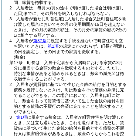
間、家賃を徴収する。
2
入居者は、毎月末
(月の途中で明け渡した場合は明け渡し
た日)
までに、その月分を納入しなければならない。
3
入居者が新たに町営住宅に入居した場合又は町営住宅を明
け渡した場合においてその月の使用期間が15日を超えない
ときは、その月の家賃の額は、その月分の家賃の額の2分の
1に相当する額とする。
4
入居者が
第37条
に規定する手続を経ないで町営住宅を立
ち退いたときは、
第1項
の規定にかかわらず、町長が明渡し
の日を認定し、その日までの家賃を徴収する。
(敷金)
第17条
町長は、入居予定者から入居時における家賃の3月
分に相当する金額の敷金を徴収するものとする。
ただし、
特別な事情があると認められるときは、敷金の減免又は徴
収猶予をすることができる。
2
入居者が賃貸借に基づいて生じた金銭の給付を目的とする
債務を履行しないときは、町は敷金をその債務の弁済に充
てることができる。
この場合において、入居者は町に対
し、敷金をもって賃貸借に基づいて生じた金銭の給付を目
的とする債務の不履行の弁済に充てることを請求すること
ができない。
3
第1項
に規定する敷金は、入居者が町営住宅を明け渡した
とき、又は立ち退いたとき、これを還付する。
ただし、賃
貸借に基づいて生じた金銭の給付を目的とする債務の不履
行又は損害賠償金があるときは、敷金のうちからこれを控