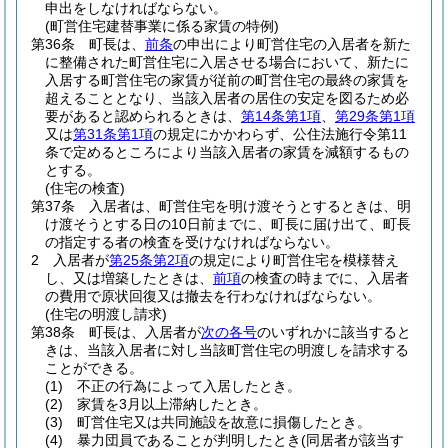
申出をしなければならない。
(町営住宅建替事業に係る家賃の特例)
第36条
町長は、
前条
の申出により町営住宅の入居者を新た
に整備された町営住宅に入居させる場合において、新たに
入居する町営住宅の家賃が従前の町営住宅の最終の家賃を
超えることとなり、当該入居者の居住の安定を図るため必
要があると認められるときは、
第14条第1項
、
第29条第1項
又は
第31条第1項
の規定にかかわらず、公住法施行令第11
条で定めるところにより当該入居者の家賃を減額するもの
とする。
(住宅の検査)
第37条
入居者は、町営住宅を明け渡そうとするときは、明
け渡そうとする日の10日前までに、町長に届け出て、町長
の指定する者の検査を受けなければならない。
2
入居者が
第25条第2項
の規定により町営住宅を模様替え
し、又は増築したときは、
前項
の検査の時までに、入居者
の費用で原状回復又は撤去を行わなければならない。
(住宅の明渡し請求)
第38条
町長は、入居者が
次の各号
のいずれかに該当すると
きは、当該入居者に対し当該町営住宅の明渡しを請求する
ことができる。
(1)
不正の行為によって入居したとき。
(2)
家賃を3月以上滞納したとき。
(3)
町営住宅又は共同施設を故意に損傷したとき。
(4)
暴力団員であることが判明したとき
(同居者が該当す