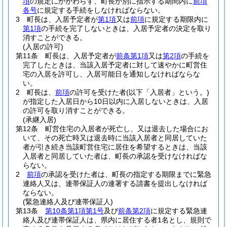
項
の規定にかかわらず、町長が別に指示する期間内に
前項
各号
に規定する手続をしなければならない。
3
町長は、入居予定者が
第1項
又は
前項
に規定する期限内に
第1項
の手続を完了しないときは、入居予定者の決定を取り
消すことができる。
(入居の許可)
第11条
町長は、入居予定者が
前条第1項
又は
第2項
の手続を
完了したときは、当該入居予定者に対して速やかに町営住
宅の入居を許可し、入居可能日を通知しなければならな
い。
2
町長は、
前項
の許可を受けた者
(以下「入居者」という。)
が指定した入居日から10日以内に入居しないときは、入居
の許可を取り消すことができる。
(承継入居)
第12条
町営住宅の入居者が死亡し、又は退去した場合にお
いて、その死亡時又は退去時に当該入居者と同居していた
者が引き続き当該町営住宅に居住を希望するときは、当該
入居者と同居していた者は、町長の承認を受けなければな
らない。
2
前項
の承認を受けた者は、町長の指定する期限までに緊急
連絡人又は、連帯保証人の連署する請書を提出しなければ
ならない。
(緊急連絡人及び連帯保証人)
第13条
第10条第1項第1号
及び
前条第2項
に規定する緊急連
絡人及び連帯保証人は、県内に居住する者1名とし、規則で