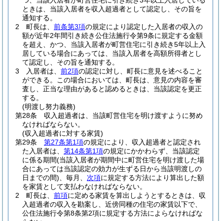
つ、当該入居者が町営住宅に引き続き3年以上入居している
ときは、当該入居者を収入超過者として認定し、その旨を
通知する。
2
町長は、
前条第3項
の規定により認定した入居者の収入の
額が近年2年間引き続き公住法施行令第9条に規定する金額
を超え、かつ、当該入居者が町営住宅に引き続き5年以上入
居している場合にあっては、当該入居者を高額所得者とし
て認定し、その旨を通知する。
3
入居者は、
前2項
の認定に対し、町長に意見を述べること
ができる。
この場合においては、町長は、意見の内容を審
査し、正当な理由があると認めるときは、当該認定を更正
する。
(明渡し努力義務)
第28条
収入超過者は、当該町営住宅を明け渡すように努め
なければならない。
(収入超過者に対する家賃)
第29条
第27条第1項
の規定により、収入超過者と認定され
た入居者は、
第14条第1項
の規定にかかわらず、当該認定
に係る期間
(当該入居者が期間中に町営住宅を明け渡した場
合にあっては当該認定の効力が生ずる日から当該明渡しの
日までの間)
、毎月、
次項
に規定する方法により算出した額
を家賃として支払わなければならない。
2
町長は、
前項
に定める家賃を算出しようとするときは、収
入超過者の収入を勘案し、近傍同種の住宅の家賃以下で、
公住法施行令第8条第2項に規定する方法によらなければな