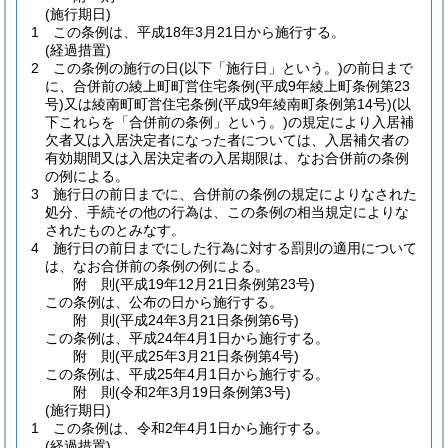
(施行期日)
1
この条例は、平成18年3月21日から施行する。
(経過措置)
2
この条例の施行の日
(以下「施行日」という。)
の前日まで
に、合併前の綾上町町営住宅条例
(平成9年綾上町条例第23
号)
又は綾南町町営住宅条例
(平成9年綾南町条例第14号)
(以
下これらを「合併前の条例」という。)
の規定により入居補
欠者又は入居決定者になった者については、入居補欠者の
有効期間又は入居決定者の入居期限は、なお合併前の条例
の例による。
3
施行日の前日までに、合併前の条例の規定によりなされた
処分、手続その他の行為は、この条例の相当規定によりな
されたものとみなす。
4
施行日の前日までにした行為に対する罰則の適用について
は、なお合併前の条例の例による。
附
則
(平成19年12月21日
条例第23号)
この条例は、公布の日から施行する。
附
則
(平成24年3月21日
条例第6号)
この条例は、平成24年4月1日から施行する。
附
則
(平成25年3月21日
条例第4号)
この条例は、平成25年4月1日から施行する。
附
則
(令和2年3月19日
条例第3号)
(施行期日)
1
この条例は、令和2年4月1日から施行する。
(経過措置)