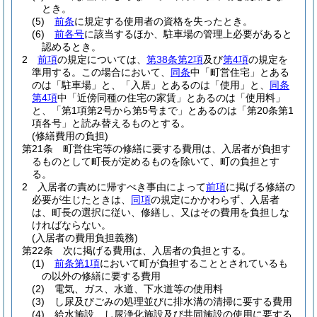
とき。
(5)
前条
に規定する使用者の資格を失ったとき。
(6)
前各号
に該当するほか、駐車場の管理上必要があると
認めるとき。
2
前項
の規定については、
第38条第2項
及び
第4項
の規定を
準用する。
この場合において、
同条
中「町営住宅」とある
のは「駐車場」と、「入居」とあるのは「使用」と、
同条
第4項
中「近傍同種の住宅の家賃」とあるのは「使用料」
と、「第1項第2号から第5号まで」とあるのは「第20条第1
項各号」と読み替えるものとする。
(修繕費用の負担)
第21条
町営住宅等の修繕に要する費用は、入居者が負担す
るものとして町長が定めるものを除いて、町の負担とす
る。
2
入居者の責めに帰すべき事由によって
前項
に掲げる修繕の
必要が生じたときは、
同項
の規定にかかわらず、入居者
は、町長の選択に従い、修繕し、又はその費用を負担しな
ければならない。
(入居者の費用負担義務)
第22条
次に掲げる費用は、入居者の負担とする。
(1)
前条第1項
において町が負担することとされているも
の以外の修繕に要する費用
(2)
電気、ガス、水道、下水道等の使用料
(3)
し尿及びごみの処理並びに排水溝の清掃に要する費用
(4)
給水施設、し尿浄化施設及び共同施設の使用に要する