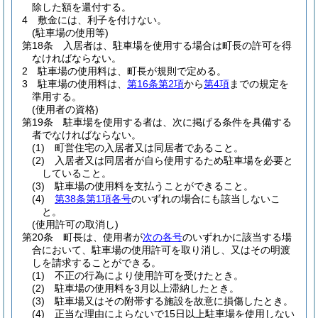
除した額を還付する。
4
敷金には、利子を付けない。
(駐車場の使用等)
第18条
入居者は、駐車場を使用する場合は町長の許可を得
なければならない。
2
駐車場の使用料は、町長が規則で定める。
3
駐車場の使用料は、
第16条第2項
から
第4項
までの規定を
準用する。
(使用者の資格)
第19条
駐車場を使用する者は、次に掲げる条件を具備する
者でなければならない。
(1)
町営住宅の入居者又は同居者であること。
(2)
入居者又は同居者が自ら使用するため駐車場を必要と
していること。
(3)
駐車場の使用料を支払うことができること。
(4)
第38条第1項各号
のいずれの場合にも該当しないこ
と。
(使用許可の取消し)
第20条
町長は、使用者が
次の各号
のいずれかに該当する場
合において、駐車場の使用許可を取り消し、又はその明渡
しを請求することができる。
(1)
不正の行為により使用許可を受けたとき。
(2)
駐車場の使用料を3月以上滞納したとき。
(3)
駐車場又はその附帯する施設を故意に損傷したとき。
(4)
正当な理由によらないで15日以上駐車場を使用しない