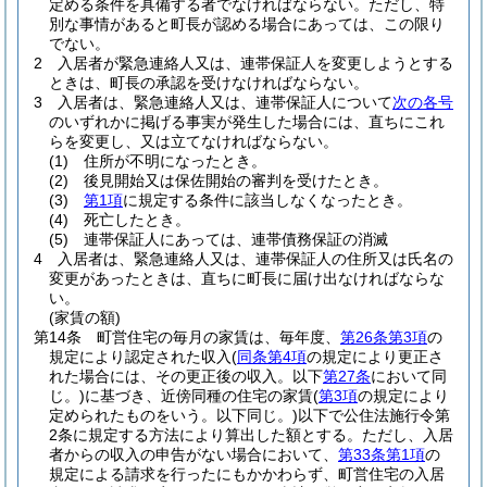
定める条件を具備する者でなければならない。
ただし、特
別な事情があると町長が認める場合にあっては、この限り
でない。
2
入居者が緊急連絡人又は、連帯保証人を変更しようとする
ときは、町長の承認を受けなければならない。
3
入居者は、緊急連絡人又は、連帯保証人について
次の各号
のいずれかに掲げる事実が発生した場合には、直ちにこれ
らを変更し、又は立てなければならない。
(1)
住所が不明になったとき。
(2)
後見開始又は保佐開始の審判を受けたとき。
(3)
第1項
に規定する条件に該当しなくなったとき。
(4)
死亡したとき。
(5)
連帯保証人にあっては、連帯債務保証の消滅
4
入居者は、緊急連絡人又は、連帯保証人の住所又は氏名の
変更があったときは、直ちに町長に届け出なければならな
い。
(家賃の額)
第14条
町営住宅の毎月の家賃は、毎年度、
第26条第3項
の
規定により認定された収入
(
同条第4項
の規定により更正さ
れた場合には、その更正後の収入。以下
第27条
において同
じ。)
に基づき、近傍同種の住宅の家賃
(
第3項
の規定により
定められたものをいう。以下同じ。)
以下で公住法施行令第
2条に規定する方法により算出した額とする。
ただし、入居
者からの収入の申告がない場合において、
第33条第1項
の
規定による請求を行ったにもかかわらず、町営住宅の入居