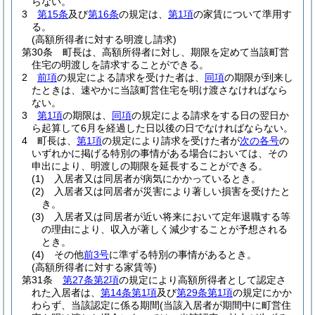
らない。
3
第15条
及び
第16条
の規定は、
第1項
の家賃について準用す
る。
(高額所得者に対する明渡し請求)
第30条
町長は、高額所得者に対し、期限を定めて当該町営
住宅の明渡しを請求することができる。
2
前項
の規定による請求を受けた者は、
同項
の期限が到来し
たときは、速やかに当該町営住宅を明け渡さなければなら
ない。
3
第1項
の期限は、
同項
の規定による請求をする日の翌日か
ら起算して6月を経過した日以後の日でなければならない。
4
町長は、
第1項
の規定により請求を受けた者が
次の各号
の
いずれかに掲げる特別の事情がある場合においては、その
申出により、明渡しの期限を延長することができる。
(1)
入居者又は同居者が病気にかかっているとき。
(2)
入居者又は同居者が災害により著しい損害を受けたと
き。
(3)
入居者又は同居者が近い将来において定年退職する等
の理由により、収入が著しく減少することが予想される
とき。
(4)
その他
前3号
に準ずる特別の事情があるとき。
(高額所得者に対する家賃等)
第31条
第27条第2項
の規定により高額所得者として認定さ
れた入居者は、
第14条第1項
及び
第29条第1項
の規定にかか
わらず、当該認定に係る期間
(当該入居者が期間中に町営住