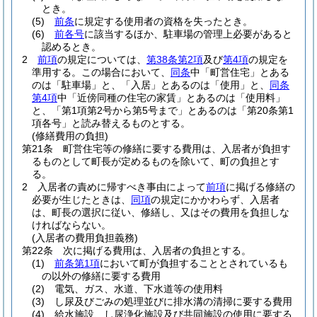
とき。
(5)
前条
に規定する使用者の資格を失ったとき。
(6)
前各号
に該当するほか、駐車場の管理上必要があると
認めるとき。
2
前項
の規定については、
第38条第2項
及び
第4項
の規定を
準用する。
この場合において、
同条
中「町営住宅」とある
のは「駐車場」と、「入居」とあるのは「使用」と、
同条
第4項
中「近傍同種の住宅の家賃」とあるのは「使用料」
と、「第1項第2号から第5号まで」とあるのは「第20条第1
項各号」と読み替えるものとする。
(修繕費用の負担)
第21条
町営住宅等の修繕に要する費用は、入居者が負担す
るものとして町長が定めるものを除いて、町の負担とす
る。
2
入居者の責めに帰すべき事由によって
前項
に掲げる修繕の
必要が生じたときは、
同項
の規定にかかわらず、入居者
は、町長の選択に従い、修繕し、又はその費用を負担しな
ければならない。
(入居者の費用負担義務)
第22条
次に掲げる費用は、入居者の負担とする。
(1)
前条第1項
において町が負担することとされているも
の以外の修繕に要する費用
(2)
電気、ガス、水道、下水道等の使用料
(3)
し尿及びごみの処理並びに排水溝の清掃に要する費用
(4)
給水施設、し尿浄化施設及び共同施設の使用に要する