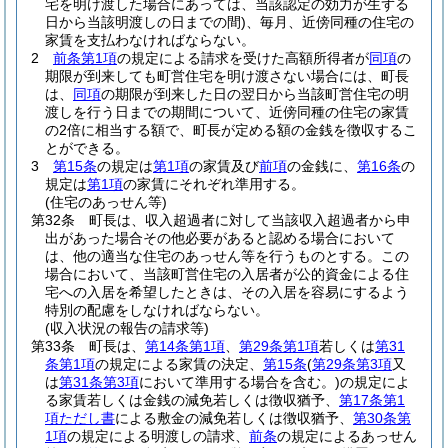
宅を明け渡した場合にあっては、当該認定の効力が生ずる
日から当該明渡しの日までの間)
、毎月、近傍同種の住宅の
家賃を支払わなければならない。
2
前条第1項
の規定による請求を受けた高額所得者が
同項
の
期限が到来しても町営住宅を明け渡さない場合には、町長
は、
同項
の期限が到来した日の翌日から当該町営住宅の明
渡しを行う日までの期間について、近傍同種の住宅の家賃
の2倍に相当する額で、町長が定める額の金銭を徴収するこ
とができる。
3
第15条
の規定は
第1項
の家賃及び
前項
の金銭に、
第16条
の
規定は
第1項
の家賃にそれぞれ準用する。
(住宅のあっせん等)
第32条
町長は、収入超過者に対して当該収入超過者から申
出があった場合その他必要があると認める場合において
は、他の適当な住宅のあっせん等を行うものとする。
この
場合において、当該町営住宅の入居者が公的資金による住
宅への入居を希望したときは、その入居を容易にするよう
特別の配慮をしなければならない。
(収入状況の報告の請求等)
第33条
町長は、
第14条第1項
、
第29条第1項
若しくは
第31
条第1項
の規定による家賃の決定、
第15条
(
第29条第3項
又
は
第31条第3項
において準用する場合を含む。)
の規定によ
る家賃若しくは金銭の減免若しくは徴収猶予、
第17条第1
項ただし書
による敷金の減免若しくは徴収猶予、
第30条第
1項
の規定による明渡しの請求、
前条
の規定によるあっせん