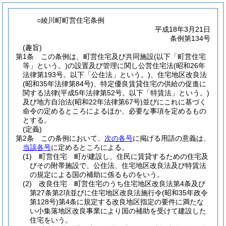
○綾川町町営住宅条例
平成18年3月21日
条例第134号
(趣旨)
第1条
この条例は、町営住宅及び共同施設
(以下「町営住宅
等」という。)
の設置及び管理に関し公営住宅法
(昭和26年
法律第193号。以下「公住法」という。)
、住宅地区改良法
(昭和35年法律第84号)
、特定優良賃貸住宅の供給の促進に
関する法律
(平成5年法律第52号。以下「特賃法」という。)
及び地方自治法
(昭和22年法律第67号)
並びにこれに基づく
命令の定めるところによるほか、必要な事項を定めるもの
とする。
(定義)
第2条
この条例において、
次の各号
に掲げる用語の意義は、
当該各号
に定めるところによる。
(1)
町営住宅 町が建設し、住民に賃貸するための住宅及
びその附帯施設で、公住法、住宅地区改良法及び特賃法
の規定による国の補助に係るものをいう。
(2)
改良住宅 町営住宅のうち住宅地区改良法第4条及び
第27条第2項並びに住宅地区改良法施行令
(昭和35年政令
第128号)
第4条に規定する改良地区指定の要件に満たな
い小集落地区改良事業により国の補助を受けて建設した
住宅をいう。