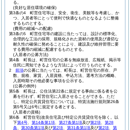
る。
(良好な居住環境の確保)
第3条の4
町営住宅等は、安全、衛生、美観等を考慮し、か
つ、入居者等にとって便利で快適なものとなるように整備
するものとする。
(費用の縮減への配慮)
第3条の5
町営住宅等の建設に当たっては、設計の標準化、
合理的な工法の採用、規格化された資材の使用及び適切な
耐久性の確保に努めることにより、建設及び維持管理に要
する費用の縮減に配慮するものとする。
(入居者の公募方法)
第4条
町長は、町営住宅の公募を無線放送、広報紙、掲示等
住民に周知できるような方法によって行うものとする。
2
前項
の公募に当たっては、町長は、町営住宅の所在、戸
数、規格、家賃、入居資格、申込方法、選考方法の概略、
入居時期その他必要な事項を公示する。
(公募の例外)
第5条
町長は、公住法第22条に規定する事由に係る者を公
募を行わず、町営住宅に入居させることができる。
ただ
し、特定公共賃貸住宅については、特賃法施行規則第26条
第5号又は6号に規定する者とする。
(入居者の資格)
第6条
町営住宅
(改良住宅及び特定公共賃貸住宅を除く。以
下
第4号
、
第14条第1項
、
第27条第1項
及び
第2項
、
第28
条
、
第30条第1項
及び
第2項
、
第31条第1項
及び
第2項
、
第