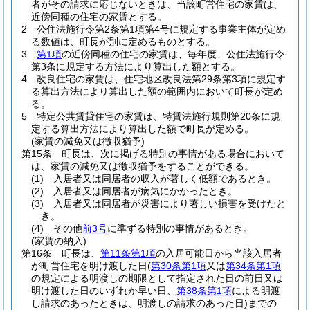
者がその請求に応じないときは、当該町営住宅の家賃は、
近傍同種の住宅の家賃とする。
2
公住法施行令第2条第1項第4号に規定する事業主体が定め
る数値は、町長が別に定めるものとする。
3
第1項
の近傍同種の住宅の家賃は、毎年度、公住法施行令
第3条に規定する方法により算出した額とする。
4
改良住宅の家賃は、住宅地区改良法第29条第3項に規定す
る算出方法により算出した額の範囲内において町長が定め
る。
5
特定公共賃貸住宅の家賃は、特賃法施行規則第20条に規
定する算出方法により算出した額で町長が定める。
(家賃の減免又は徴収猶予)
第15条
町長は、次に掲げる特別の事情がある場合において
は、家賃の減免又は徴収猶予をすることができる。
(1)
入居者又は同居者の収入が著しく低額であるとき。
(2)
入居者又は同居者が病気にかかったとき。
(3)
入居者又は同居者が災害により著しい損害を受けたと
き。
(4)
その他
前3号
に準ずる特別の事情があるとき。
(家賃の納入)
第16条
町長は、
第11条第1項
の入居可能日から当該入居者
が町営住宅を明け渡した日
(
第30条第1項
又は
第34条第1項
の規定による明渡しの期限として指定された日の前日又は
明け渡した日のいずれか早い日、
第38条第1項
による明渡
し請求のあったときは、明渡しの請求のあった日)
までの