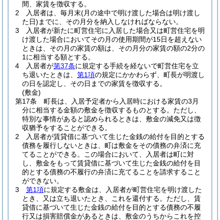
間、家賃を徴収する。
2
入居者は、毎月末
(月の途中で明け渡した場合は明け渡し
た日)
までに、その月分を納入しなければならない。
3
入居者が新たに町営住宅に入居した場合又は町営住宅を明
け渡した場合においてその月の使用期間が15日を超えない
ときは、その月の家賃の額は、その月分の家賃の額の2分の
1に相当する額とする。
4
入居者が
第37条
に規定する手続を経ないで町営住宅を立
ち退いたときは、
第1項
の規定にかかわらず、町長が明渡し
の日を認定し、その日までの家賃を徴収する。
(敷金)
第17条
町長は、入居予定者から入居時における家賃の3月
分に相当する金額の敷金を徴収するものとする。
ただし、
特別な事情があると認められるときは、敷金の減免又は徴
収猶予をすることができる。
2
入居者が賃貸借に基づいて生じた金銭の給付を目的とする
債務を履行しないときは、町は敷金をその債務の弁済に充
てることができる。
この場合において、入居者は町に対
し、敷金をもって賃貸借に基づいて生じた金銭の給付を目
的とする債務の不履行の弁済に充てることを請求すること
ができない。
3
第1項
に規定する敷金は、入居者が町営住宅を明け渡した
とき、又は立ち退いたとき、これを還付する。
ただし、賃
貸借に基づいて生じた金銭の給付を目的とする債務の不履
行又は損害賠償金があるときは、敷金のうちからこれを控