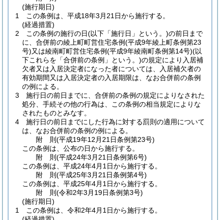
(施行期日)
1
この条例は、平成18年3月21日から施行する。
(経過措置)
2
この条例の施行の日
(以下「施行日」という。)
の前日まで
に、合併前の綾上町町営住宅条例
(平成9年綾上町条例第23
号)
又は綾南町町営住宅条例
(平成9年綾南町条例第14号)
(以
下これらを「合併前の条例」という。)
の規定により入居補
欠者又は入居決定者になった者については、入居補欠者の
有効期間又は入居決定者の入居期限は、なお合併前の条例
の例による。
3
施行日の前日までに、合併前の条例の規定によりなされた
処分、手続その他の行為は、この条例の相当規定によりな
されたものとみなす。
4
施行日の前日までにした行為に対する罰則の適用について
は、なお合併前の条例の例による。
附
則
(平成19年12月21日
条例第23号)
この条例は、公布の日から施行する。
附
則
(平成24年3月21日
条例第6号)
この条例は、平成24年4月1日から施行する。
附
則
(平成25年3月21日
条例第4号)
この条例は、平成25年4月1日から施行する。
附
則
(令和2年3月19日
条例第3号)
(施行期日)
1
この条例は、令和2年4月1日から施行する。
(経過措置)