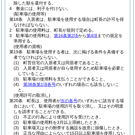
除した額を還付する。
4
敷金には、利子を付けない。
(駐車場の使用等)
第18条
入居者は、駐車場を使用する場合は町長の許可を得
なければならない。
2
駐車場の使用料は、町長が規則で定める。
3
駐車場の使用料は、
第16条第2項
から
第4項
までの規定を
準用する。
(使用者の資格)
第19条
駐車場を使用する者は、次に掲げる条件を具備する
者でなければならない。
(1)
町営住宅の入居者又は同居者であること。
(2)
入居者又は同居者が自ら使用するため駐車場を必要と
していること。
(3)
駐車場の使用料を支払うことができること。
(4)
第38条第1項各号
のいずれの場合にも該当しないこ
と。
(使用許可の取消し)
第20条
町長は、使用者が
次の各号
のいずれかに該当する場
合において、駐車場の使用許可を取り消し、又はその明渡
しを請求することができる。
(1)
不正の行為により使用許可を受けたとき。
(2)
駐車場の使用料を3月以上滞納したとき。
(3)
駐車場又はその附帯する施設を故意に損傷したとき。
(4)
正当な理由によらないで15日以上駐車場を使用しない