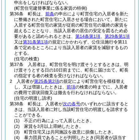
申出をしなければならない。
(町営住宅建替事業に係る家賃の特例)
第36条
町長は、
前条
の申出により町営住宅の入居者を新た
に整備された町営住宅に入居させる場合において、新たに
入居する町営住宅の家賃が従前の町営住宅の最終の家賃を
超えることとなり、当該入居者の居住の安定を図るため必
要があると認められるときは、
第14条第1項
、
第29条第1項
又は
第31条第1項
の規定にかかわらず、公住法施行令第11
条で定めるところにより当該入居者の家賃を減額するもの
とする。
(住宅の検査)
第37条
入居者は、町営住宅を明け渡そうとするときは、明
け渡そうとする日の10日前までに、町長に届け出て、町長
の指定する者の検査を受けなければならない。
2
入居者が
第25条第2項
の規定により町営住宅を模様替え
し、又は増築したときは、
前項
の検査の時までに、入居者
の費用で原状回復又は撤去を行わなければならない。
(住宅の明渡し請求)
第38条
町長は、入居者が
次の各号
のいずれかに該当すると
きは、当該入居者に対し当該町営住宅の明渡しを請求する
ことができる。
(1)
不正の行為によって入居したとき。
(2)
家賃を3月以上滞納したとき。
(3)
町営住宅又は共同施設を故意に損傷したとき。
(4)
暴力団員であることが判明したとき
(同居者が該当す