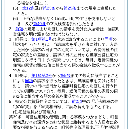
る場合を含む。)
。
(5)
第12条
及び
第23条
から
第25条
までの規定に違反した
とき。
(6)
正当な理由がなく15日以上町営住宅を使用しないと
き、及び
第40条
の立入検査を拒否したとき。
2
前項
の規定により明渡しの請求を受けた入居者は、当該町
営住宅を明け渡さなければならない。
3
町長は、
第1項第1号
の規定に該当することにより
同項
の
請求を行ったときは、当該請求を受けた者に対して、入居
した日から請求の日までの期間については、近傍同種の住
宅の家賃との差額を、請求の日の翌日から当該公営住宅の
明渡しを行う日までの期間については、毎月、近傍同種の
住宅の家賃の額の2倍に相当する額の金銭を徴収することが
できる。
4
町長は、
第1項第2号
から
第5号
までの規定に該当すること
により
同項
の請求を行ったときは、当該請求を受けた者に
対し、請求の日の翌日から当該町営住宅の明渡しを行う日
までの期間については、毎月、近傍同種の住宅の家賃の額
の2倍に相当する額の金銭を徴収することができる。
5
特定公共賃貸住宅については、
前2項
中の「近傍同種の住
宅の家賃」を「家賃相当額」に読み替えるものとする。
(住宅監理員及び管理人)
第39条
町営住宅等の管理に関する事務をつかさどり、町営
住宅及びその環境を良好な状態に維持するよう入居者に必
要な指導を与えるために、町営住宅監理員
(以下「住宅監理