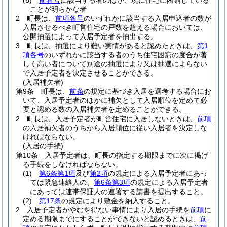
(6)
前各号
に該当する者のほか、現に住宅に困窮している
ことが明らかな者
2
町長は、
前項各号
のいずれかに該当する入居申込者の数が
入居させるべき町営住宅の戸数を超える場合においては、
公開抽選によって入居予定者を抽出する。
3
町長は、抽選により難い実情があると認めたときは、
第1
項各号
のいずれかに該当する者のうち住宅困窮の度合が著
しく高い者について別途の抽選により又は抽選によらない
で入居予定者を決定させることができる。
(入居補欠者)
第9条
町長は、
前条
の規定に基づき入居を選考する場合にお
いて、入居予定者のほかに補欠として入居順位を定めて必
要と認める数の入居補欠者を定めることができる。
2
町長は、入居予定者が町営住宅に入居しないときは、
前項
の入居補欠者のうちから入居順位に従い入居者を決定しな
ければならない。
(入居の手続)
第10条
入居予定者は、町長の指定する期限までに次に掲げ
る手続をしなければならない。
(1)
第6条第1項
及び
第2項
の規定による入居予定者にあっ
ては緊急連絡人の、
第6条第3項
の規定による入居予定者
にあっては連帯保証人の連署する請書を提出すること。
(2)
第17条
の規定により敷金を納入すること。
2
入居予定者がやむを得ない事情により入居の手続を
前項
に
定める期限までにすることができないと認めるときは、
前