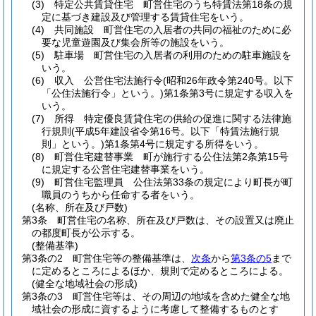
(3)
特定公共賃貸住宅 町営住宅のうち特賃法第18条の規
定に基づき建設及び管理する賃貸住宅をいう。
(4)
共同施設 町営住宅の入居者の共同の福祉のために必
要な児童遊園及び集会所等の施設をいう。
(5)
駐車場 町営住宅の入居者の利用のための駐車施設を
いう。
(6)
収入 公営住宅法施行令
(昭和26年政令第240号。以下
「公住法施行令」という。)
第1条第3号に規定する収入を
いう。
(7)
所得 特定優良賃貸住宅の供給の促進に関する法律施
行規則
(平成5年建設省令第16号。以下「特賃法施行規
則」という。)
第1条第4号に規定する所得をいう。
(8)
町営住宅建替事業 町が施行する公住法第2条第15号
に規定する公営住宅建替事業をいう。
(9)
町営住宅監理員 公住法第33条の規定により町長が町
職員のうちから任命する者をいう。
(名称、所在及び戸数)
第3条
町営住宅の名称、所在及び戸数は、その設置又は廃止
の都度町長が公示する。
(整備基準)
第3条の2
町営住宅等の整備基準は、
次条
から
第3条の5
まで
に定めるところによるほか、規則で定めるところによる。
(健全な地域社会の形成)
第3条の3
町営住宅等は、その周辺の地域を含めた健全な地
域社会の形成に資するように考慮して整備するものとす