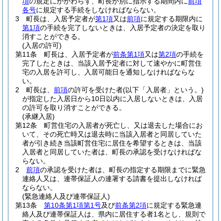
項
の規定にかかわらず、町長が別に指示する期間内に
前項
各号
に規定する手続をしなければならない。
3
町長は、入居予定者が
第1項
又は
前項
に規定する期限内に
第1項
の手続を完了しないときは、入居予定者の決定を取り
消すことができる。
(入居の許可)
第11条
町長は、入居予定者が
前条第1項
又は
第2項
の手続を
完了したときは、当該入居予定者に対して速やかに町営住
宅の入居を許可し、入居可能日を通知しなければならな
い。
2
町長は、
前項
の許可を受けた者
(以下「入居者」という。)
が指定した入居日から10日以内に入居しないときは、入居
の許可を取り消すことができる。
(承継入居)
第12条
町営住宅の入居者が死亡し、又は退去した場合にお
いて、その死亡時又は退去時に当該入居者と同居していた
者が引き続き当該町営住宅に居住を希望するときは、当該
入居者と同居していた者は、町長の承認を受けなければな
らない。
2
前項
の承認を受けた者は、町長の指定する期限までに緊急
連絡人又は、連帯保証人の連署する請書を提出しなければ
ならない。
(緊急連絡人及び連帯保証人)
第13条
第10条第1項第1号
及び
前条第2項
に規定する緊急連
絡人及び連帯保証人は、県内に居住する者1名とし、規則で