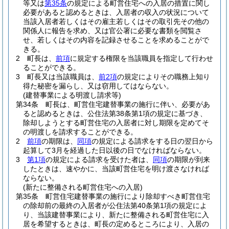
等又は
第35条
の規定による町営住宅への入居の措置に関し
必要があると認めるときは、入居者の収入の状況について
当該入居者若しくはその雇主若しくはその取引先その他の
関係人に報告を求め、又は官公署に必要な書類を閲覧さ
せ、若しくはその内容を記録させることを求めることがで
きる。
2
町長は、
前項
に規定する権限を当該職員を指定して行わせ
ることができる。
3
町長又は当該職員は、
前2項
の規定によりその職務上知り
得た秘密を漏らし、又は窃用してはならない。
(建替事業による明渡し請求等)
第34条
町長は、町営住宅建替事業の施行に伴い、必要があ
ると認めるときは、公住法第38条第1項の規定に基づき、
除却しようとする町営住宅の入居者に対し期限を定めてそ
の明渡しを請求することができる。
2
前項
の期限は、
同項
の規定による請求をする日の翌日から
起算して3月を経過した日以後の日でなければならない。
3
第1項
の規定による請求を受けた者は、
同項
の期限が到来
したときは、速やかに、当該町営住宅を明け渡さなければ
ならない。
(新たに整備される町営住宅への入居)
第35条
町営住宅建替事業の施行により除却すべき町営住宅
の除却前の最終の入居者が公住法第40条第1項の規定によ
り、当該建替事業により、新たに整備される町営住宅に入
居を希望するときは、町長の定めるところにより、入居の