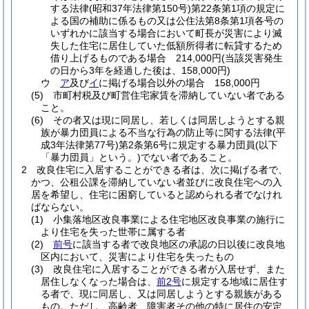
する法律
(昭和37年法律第150号)
第22条第1項の規定に
よる国の補助に係るもの又は公住法第8条第1項各号の
いずれかに該当する場合において町長が災害により滅
失した住宅に居住していた低額所得者に転貸するため
借り上げるものである場合 214,000円
(当該災害発生
の日から3年を経過した後は、158,000円)
ウ
ア
及び
イ
に掲げる場合以外の場合 158,000円
(5)
市町村税及び町営住宅家賃を滞納していない者である
こと。
(6)
その者又は現に同居し、若しくは同居しようとする親
族が暴力団員による不当な行為の防止等に関する法律
(平
成3年法律第77号)
第2条第6号に規定する暴力団員
(以下
「暴力団員」という。)
でない者であること。
2
改良住宅に入居することができる者は、次に掲げる者で、
かつ、公租公課を滞納していない者並びに改良住宅への入
居を希望し、住宅に困窮していると認められる者でなけれ
ばならない。
(1)
小集落地区改良事業による住宅地区改良事業の施行に
より住宅を失った世帯に属する者
(2)
前号
に該当する者で改良地区の承認の日以後に改良地
区内において、災害により住宅を失ったもの
(3)
改良住宅に入居することができる者が入居せず、また
居住しなくなった場合は、
前2号
に規定する地域に居住す
る者で、現に同居し、又は同居しようとする親族がある
もの。
ただし、高齢者、障害者その他の特に居住の安定