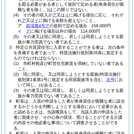
を図る必要がある者として規則で定める者
(単身居住が困
難な者を除く。)
はこの限りではない。
(4)
その者の収入が
ア
又は
イ
に掲げる場合に応じ、それぞ
れ
ア
又は
イ
に掲げる金額を超えないこと。
ア
前項第4号ア
の規則で定める場合 158,000円
イ
ア
に掲げる場合以外の場合 114,000円
(5)
その者又は現に同居し、若しくは同居しようとする親
族が暴力団員でない者であること。
3
特定公共賃貸住宅に入居することができる者は、次の条件
を具備する者であって、特賃法施行規則第26条に規定する
ものでなければならない。
(1)
市町村税及び町営住宅家賃を滞納していない者である
こと。
(2)
現に同居し、又は同居しようとする親族
(特賃法施行
規則第1条第1号に規定する同居親族等を含む。
次号
にお
いて同じ。)
があること。
(3)
その者又は現に同居し、若しくは同居しようとする親
族が暴力団員でない者であること。
4
町長は、入居の申請をした者が単身居住が困難な者に該当
するかどうかを判断しようとする場合において必要がある
と認めるときは、当該職員をして、当該入居の申請をした
者に面接させ、その心身の状況、受けることができる介護
の内容その他必要な事項について調査させることができ
る。
5
町長は、入居の申請をした者が単身居住が困難な者に該当