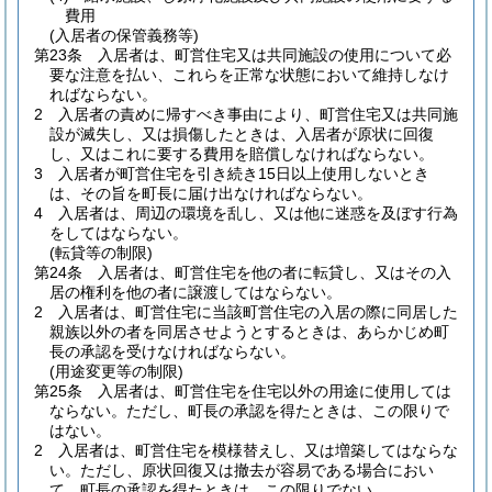
費用
(入居者の保管義務等)
第23条
入居者は、町営住宅又は共同施設の使用について必
要な注意を払い、これらを正常な状態において維持しなけ
ればならない。
2
入居者の責めに帰すべき事由により、町営住宅又は共同施
設が滅失し、又は損傷したときは、入居者が原状に回復
し、又はこれに要する費用を賠償しなければならない。
3
入居者が町営住宅を引き続き15日以上使用しないとき
は、その旨を町長に届け出なければならない。
4
入居者は、周辺の環境を乱し、又は他に迷惑を及ぼす行為
をしてはならない。
(転貸等の制限)
第24条
入居者は、町営住宅を他の者に転貸し、又はその入
居の権利を他の者に譲渡してはならない。
2
入居者は、町営住宅に当該町営住宅の入居の際に同居した
親族以外の者を同居させようとするときは、あらかじめ町
長の承認を受けなければならない。
(用途変更等の制限)
第25条
入居者は、町営住宅を住宅以外の用途に使用しては
ならない。
ただし、町長の承認を得たときは、この限りで
はない。
2
入居者は、町営住宅を模様替えし、又は増築してはならな
い。
ただし、原状回復又は撤去が容易である場合におい
て、町長の承認を得たときは、この限りでない。