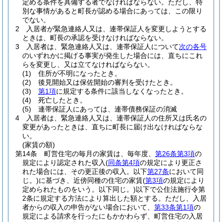
定める条件を具備する者でなければならない。
ただし、特
別な事情があると町長が認める場合にあっては、この限り
でない。
2
入居者が緊急連絡人又は、連帯保証人を変更しようとする
ときは、町長の承認を受けなければならない。
3
入居者は、緊急連絡人又は、連帯保証人について
次の各号
のいずれかに掲げる事実が発生した場合には、直ちにこれ
らを変更し、又は立てなければならない。
(1)
住所が不明になったとき。
(2)
後見開始又は保佐開始の審判を受けたとき。
(3)
第1項
に規定する条件に該当しなくなったとき。
(4)
死亡したとき。
(5)
連帯保証人にあっては、連帯債務保証の消滅
4
入居者は、緊急連絡人又は、連帯保証人の住所又は氏名の
変更があったときは、直ちに町長に届け出なければならな
い。
(家賃の額)
第14条
町営住宅の毎月の家賃は、毎年度、
第26条第3項
の
規定により認定された収入
(
同条第4項
の規定により更正さ
れた場合には、その更正後の収入。以下
第27条
において同
じ。)
に基づき、近傍同種の住宅の家賃
(
第3項
の規定により
定められたものをいう。以下同じ。)
以下で公住法施行令第
2条に規定する方法により算出した額とする。
ただし、入居
者からの収入の申告がない場合において、
第33条第1項
の
規定による請求を行ったにもかかわらず、町営住宅の入居