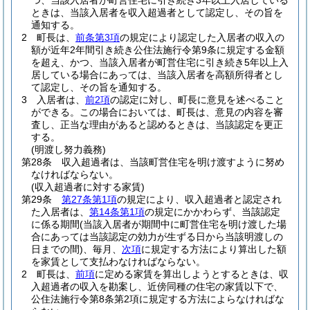
つ、当該入居者が町営住宅に引き続き3年以上入居している
ときは、当該入居者を収入超過者として認定し、その旨を
通知する。
2
町長は、
前条第3項
の規定により認定した入居者の収入の
額が近年2年間引き続き公住法施行令第9条に規定する金額
を超え、かつ、当該入居者が町営住宅に引き続き5年以上入
居している場合にあっては、当該入居者を高額所得者とし
て認定し、その旨を通知する。
3
入居者は、
前2項
の認定に対し、町長に意見を述べること
ができる。
この場合においては、町長は、意見の内容を審
査し、正当な理由があると認めるときは、当該認定を更正
する。
(明渡し努力義務)
第28条
収入超過者は、当該町営住宅を明け渡すように努め
なければならない。
(収入超過者に対する家賃)
第29条
第27条第1項
の規定により、収入超過者と認定され
た入居者は、
第14条第1項
の規定にかかわらず、当該認定
に係る期間
(当該入居者が期間中に町営住宅を明け渡した場
合にあっては当該認定の効力が生ずる日から当該明渡しの
日までの間)
、毎月、
次項
に規定する方法により算出した額
を家賃として支払わなければならない。
2
町長は、
前項
に定める家賃を算出しようとするときは、収
入超過者の収入を勘案し、近傍同種の住宅の家賃以下で、
公住法施行令第8条第2項に規定する方法によらなければな