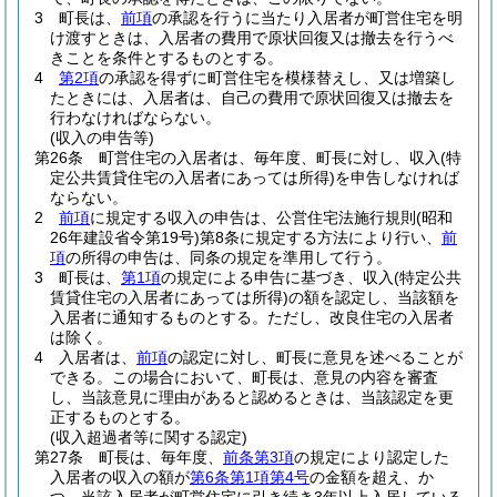
3
町長は、
前項
の承認を行うに当たり入居者が町営住宅を明
け渡すときは、入居者の費用で原状回復又は撤去を行うべ
きことを条件とするものとする。
4
第2項
の承認を得ずに町営住宅を模様替えし、又は増築し
たときには、入居者は、自己の費用で原状回復又は撤去を
行わなければならない。
(収入の申告等)
第26条
町営住宅の入居者は、毎年度、町長に対し、収入
(特
定公共賃貸住宅の入居者にあっては所得)
を申告しなければ
ならない。
2
前項
に規定する収入の申告は、公営住宅法施行規則
(昭和
26年建設省令第19号)
第8条に規定する方法により行い、
前
項
の所得の申告は、同条の規定を準用して行う。
3
町長は、
第1項
の規定による申告に基づき、収入
(特定公共
賃貸住宅の入居者にあっては所得)
の額を認定し、当該額を
入居者に通知するものとする。
ただし、改良住宅の入居者
は除く。
4
入居者は、
前項
の認定に対し、町長に意見を述べることが
できる。
この場合において、町長は、意見の内容を審査
し、当該意見に理由があると認めるときは、当該認定を更
正するものとする。
(収入超過者等に関する認定)
第27条
町長は、毎年度、
前条第3項
の規定により認定した
入居者の収入の額が
第6条第1項第4号
の金額を超え、か