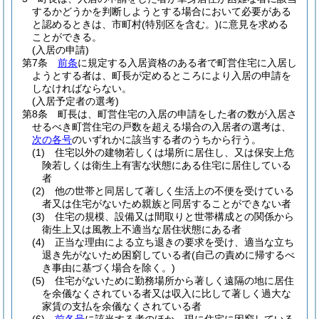
するかどうかを判断しようとする場合において必要がある
と認めるときは、市町村
(特別区を含む。)
に意見を求める
ことができる。
(入居の申請)
第7条
前条
に規定する入居資格のある者で町営住宅に入居し
ようとする者は、町長が定めるところにより入居の申請を
しなければならない。
(入居予定者の選考)
第8条
町長は、町営住宅の入居の申請をした者の数が入居さ
せるべき町営住宅の戸数を超える場合の入居者の選考は、
次の各号
のいずれかに該当する者のうちから行う。
(1)
住宅以外の建物若しくは場所に居住し、又は保安上危
険若しくは衛生上有害な状態にある住宅に居住している
者
(2)
他の世帯と同居して著しく生活上の不便を受けている
者又は住宅がないため親族と同居することができない者
(3)
住宅の規模、設備又は間取りと世帯構成との関係から
衛生上又は風教上不適当な居住状態にある者
(4)
正当な理由による立ち退きの要求を受け、適当な立ち
退き先がないため困窮している者
(自己の責めに帰するべ
き事由に基づく場合を除く。)
(5)
住宅がないために勤務場所から著しく遠隔の地に居住
を余儀なくされている者又は収入に比して著しく過大な
家賃の支払を余儀なくされている者