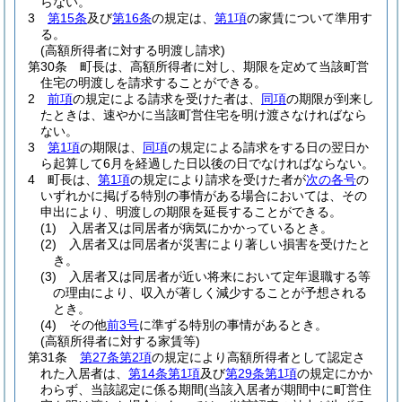
らない。
3
第15条
及び
第16条
の規定は、
第1項
の家賃について準用す
る。
(高額所得者に対する明渡し請求)
第30条
町長は、高額所得者に対し、期限を定めて当該町営
住宅の明渡しを請求することができる。
2
前項
の規定による請求を受けた者は、
同項
の期限が到来し
たときは、速やかに当該町営住宅を明け渡さなければなら
ない。
3
第1項
の期限は、
同項
の規定による請求をする日の翌日か
ら起算して6月を経過した日以後の日でなければならない。
4
町長は、
第1項
の規定により請求を受けた者が
次の各号
の
いずれかに掲げる特別の事情がある場合においては、その
申出により、明渡しの期限を延長することができる。
(1)
入居者又は同居者が病気にかかっているとき。
(2)
入居者又は同居者が災害により著しい損害を受けたと
き。
(3)
入居者又は同居者が近い将来において定年退職する等
の理由により、収入が著しく減少することが予想される
とき。
(4)
その他
前3号
に準ずる特別の事情があるとき。
(高額所得者に対する家賃等)
第31条
第27条第2項
の規定により高額所得者として認定さ
れた入居者は、
第14条第1項
及び
第29条第1項
の規定にかか
わらず、当該認定に係る期間
(当該入居者が期間中に町営住