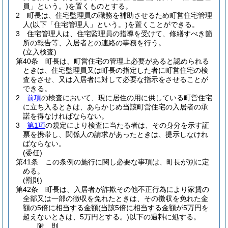
員」という。)
を置くものとする。
2
町長は、住宅監理員の職務を補助させるため町営住宅管理
人
(以下「住宅管理人」という。)
を置くことができる。
3
住宅管理人は、住宅監理員の指導を受けて、修繕すべき箇
所の報告等、入居者との連絡の事務を行う。
(立入検査)
第40条
町長は、町営住宅の管理上必要があると認められる
ときは、住宅監理員又は町長の指定した者に町営住宅の検
査をさせ、又は入居者に対して必要な指示をさせることが
できる。
2
前項
の検査において、現に居住の用に供している町営住宅
に立ち入るときは、あらかじめ当該町営住宅の入居者の承
諾を得なければならない。
3
第1項
の規定により検査に当たる者は、その身分を示す証
票を携帯し、関係人の請求があったときは、提示しなけれ
ばならない。
(委任)
第41条
この条例の施行に関し必要な事項は、町長が別に定
める。
(罰則)
第42条
町長は、入居者が詐欺その他不正行為により家賃の
全部又は一部の徴収を免れたときは、その徴収を免れた金
額の5倍に相当する金額
(当該5倍に相当する金額が5万円を
超えないときは、5万円とする。)
以下の過料に処する。
附
則