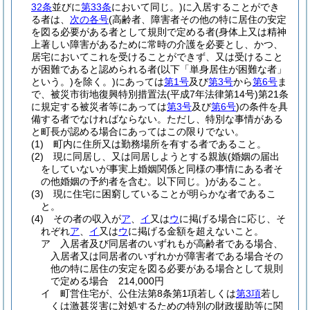
32条
並びに
第33条
において同じ。)
に入居することができ
る者は、
次の各号
(高齢者、障害者その他の特に居住の安定
を図る必要がある者として規則で定める者
(身体上又は精神
上著しい障害があるために常時の介護を必要とし、かつ、
居宅においてこれを受けることができず、又は受けること
が困難であると認められる者
(以下「単身居住が困難な者」
という。)
を除く。)
にあっては
第1号
及び
第3号
から
第6号
ま
で、被災市街地復興特別措置法
(平成7年法律第14号)
第21条
に規定する被災者等にあっては
第3号
及び
第6号
)
の条件を具
備する者でなければならない。
ただし、特別な事情がある
と町長が認める場合にあってはこの限りでない。
(1)
町内に住所又は勤務場所を有する者であること。
(2)
現に同居し、又は同居しようとする親族
(婚姻の届出
をしていないが事実上婚姻関係と同様の事情にある者そ
の他婚姻の予約者を含む。以下同じ。)
があること。
(3)
現に住宅に困窮していることが明らかな者であるこ
と。
(4)
その者の収入が
ア
、
イ
又は
ウ
に掲げる場合に応じ、そ
れぞれ
ア
、
イ
又は
ウ
に掲げる金額を超えないこと。
ア
入居者及び同居者のいずれもが高齢者である場合、
入居者又は同居者のいずれかが障害者である場合その
他の特に居住の安定を図る必要がある場合として規則
で定める場合 214,000円
イ
町営住宅が、公住法第8条第1項若しくは
第3項
若し
くは激甚災害に対処するための特別の財政援助等に関