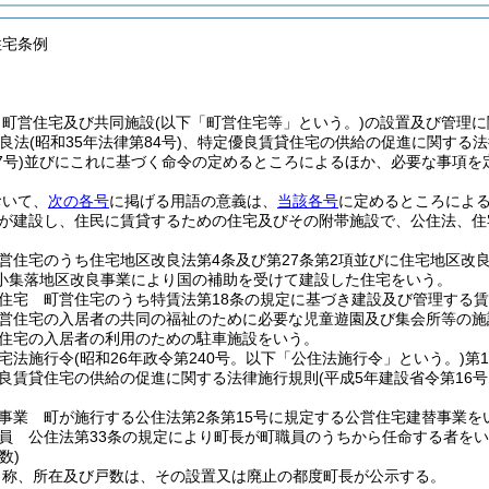
住宅条例
、町営住宅及び共同施設
(以下「町営住宅等」という。)
の設置及び管理に
良法
(昭和35年法律第84号)
、特定優良賃貸住宅の供給の促進に関する法
7号)
並びにこれに基づく命令の定めるところによるほか、必要な事項を
おいて、
次の各号
に掲げる用語の意義は、
当該各号
に定めるところによ
が建設し、住民に賃貸するための住宅及びその附帯施設で、公住法、住
営住宅のうち住宅地区改良法第4条及び第27条第2項並びに住宅地区改
小集落地区改良事業により国の補助を受けて建設した住宅をいう。
住宅 町営住宅のうち特賃法第18条の規定に基づき建設及び管理する
営住宅の入居者の共同の福祉のために必要な児童遊園及び集会所等の施
住宅の入居者の利用のための駐車施設をいう。
宅法施行令
(昭和26年政令第240号。以下「公住法施行令」という。)
第
良賃貸住宅の供給の促進に関する法律施行規則
(平成5年建設省令第16
事業 町が施行する公住法第2条第15号に規定する公営住宅建替事業を
員 公住法第33条の規定により町長が町職員のうちから任命する者を
数)
名称、所在及び戸数は、その設置又は廃止の都度町長が公示する。