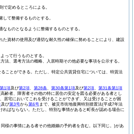
則で定めるところによる。
慮して整備するものとする。
適なものとなるように整備するものとする。
れた資材の使用及び適切な耐久性の確保に努めることにより、建設
によって行うものとする。
込方法、選考方法の概略、入居時期その他必要な事項を公示する。
せることができる。
ただし、特定公共賃貸住宅については、特賃法
条第1項
及び
第2項
、
第28条
、
第30条第1項
及び
第2項
、
第31条第1項
(高齢者、障害者その他の特に居住の安定を図る必要がある者とし
つ、居宅においてこれを受けることができず、又は受けることが困
号
及び
第3号
から
第6号
まで、被災市街地復興特別措置法
(平成7年法
ければならない。
ただし、特別な事情があると町長が認める場合に
と同様の事情にある者その他婚姻の予約者を含む。以下同じ。)
があ