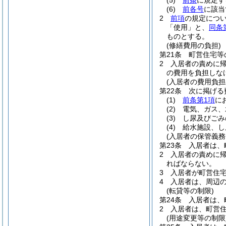
(5)
前条
に規定す
(6)
前各号
に該当
2
前項
の規定につ
「使用」と、
同条
ものとする。
(修繕費用の負担)
第21条
町営住宅等
2
入居者の責めに
の費用を負担しな
(入居者の費用負担
第22条
次に掲げる
(1)
前条第1項
に
(2)
電気、ガス、
(3)
し尿及びごみ
(4)
給水施設、し
(入居者の保管義務
第23条
入居者は、
2
入居者の責めに
ればならない。
3
入居者が町営住宅
4
入居者は、周辺
(転貸等の制限)
第24条
入居者は、
2
入居者は、町営
(用途変更等の制限