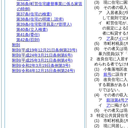
(3)
現に住宅に困
第36条
(町営住宅建替事業に係る家賃
(4)
その者の収入
の特例)
ア
入居者及び
第37条
(住宅の検査)
して規則で定め
第38条
(住宅の明渡し請求)
イ
町営住宅が
第39条
(住宅監理員及び管理人)
の規定による
第40条
(立入検査)
者に転貸するた
第41条
(委任)
ウ
ア
及び
イ
に
第42条
(罰則)
(5)
市町村税及び
附則
(6)
その者又は現
附則
(平成19年12月21日条例第23号)
暴力団員
(以下
附則
(平成24年3月21日条例第6号)
2
改良住宅に入居
附則
(平成25年3月21日条例第4号)
められる者でなけ
附則
(令和2年3月19日条例第3号)
(1)
小集落地区改
附則
(令和4年12月15日条例第24号)
(2)
前号
に該当す
(3)
改良住宅に入
する親族がある
りではない。
(4)
その者の収入
ア
前項第4号
イ
ア
に掲げる場
(5)
その者又は現
3
特定公共賃貸住
(1)
市町村税及び
(2)
現に同居し、