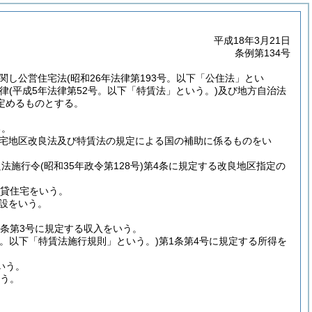
平成18年3月21日
条例第134号
関し公営住宅法
(昭和26年法律第193号。以下「公住法」とい
律
(平成5年法律第52号。以下「特賃法」という。)
及び地方自治法
定めるものとする。
る。
宅地区改良法及び特賃法の規定による国の補助に係るものをい
良法施行令
(昭和35年政令第128号)
第4条に規定する改良地区指定の
賃貸住宅をいう。
設をいう。
1条第3号に規定する収入をいう。
号。以下「特賃法施行規則」という。)
第1条第4号に規定する所得を
いう。
いう。