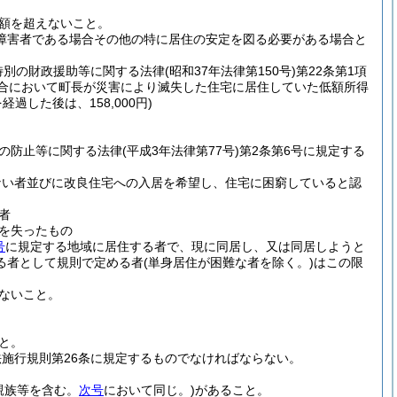
額を超えないこと。
障害者である場合その他の特に居住の安定を図る必要がある場合と
特別の財政援助等に関する法律
(昭和37年法律第150号)
第22条第1項
場合において町長が災害により滅失した住宅に居住していた低額所得
過した後は、158,000円)
の防止等に関する法律
(平成3年法律第77号)
第2条第6号に規定する
ない者並びに改良住宅への入居を希望し、住宅に困窮していると認
者
を失ったもの
号
に規定する地域に居住する者で、現に同居し、又は同居しようと
る者として規則で定める者
(単身居住が困難な者を除く。)
はこの限
ないこと。
と。
施行規則第26条に規定するものでなければならない。
親族等を含む。
次号
において同じ。)
があること。