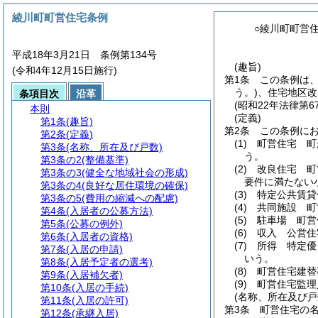
綾川町町営住宅条例
○綾川町町営
平成18年3月21日 条例第134号
(趣旨)
(令和4年12月15日施行)
第1条
この条例は
う。)
、住宅地区改
条項目次
沿革
(昭和22年法律第6
本則
(定義)
第1条
(趣旨)
第2条
この条例に
第2条
(定義)
(1)
町営住宅 町
第3条
(名称、所在及び戸数)
う。
第3条の2
(整備基準)
(2)
改良住宅 町
第3条の3
(健全な地域社会の形成)
要件に満たない
第3条の4
(良好な居住環境の確保)
(3)
特定公共賃貸
第3条の5
(費用の縮減への配慮)
(4)
共同施設 町
第4条
(入居者の公募方法)
(5)
駐車場 町営
第5条
(公募の例外)
(6)
収入 公営住
第6条
(入居者の資格)
(7)
所得 特定優
第7条
(入居の申請)
いう。
第8条
(入居予定者の選考)
(8)
町営住宅建替
第9条
(入居補欠者)
(9)
町営住宅監理
第10条
(入居の手続)
(名称、所在及び戸
第11条
(入居の許可)
第3条
町営住宅の
第12条
(承継入居)