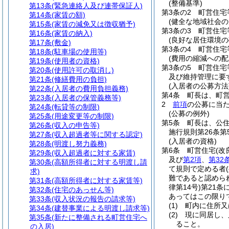
(整備基準)
第13条
(緊急連絡人及び連帯保証人)
第3条の2
町営住宅
第14条
(家賃の額)
(健全な地域社会の
第15条
(家賃の減免又は徴収猶予)
第3条の3
町営住宅
第16条
(家賃の納入)
(良好な居住環境の
第17条
(敷金)
第3条の4
町営住宅
第18条
(駐車場の使用等)
(費用の縮減への配
第19条
(使用者の資格)
第3条の5
町営住宅
第20条
(使用許可の取消し)
及び維持管理に要
第21条
(修繕費用の負担)
(入居者の公募方法
第22条
(入居者の費用負担義務)
第4条
町長は、町
第23条
(入居者の保管義務等)
2
前項
の公募に当
第24条
(転貸等の制限)
(公募の例外)
第25条
(用途変更等の制限)
第5条
町長は、公
第26条
(収入の申告等)
施行規則第26条第
第27条
(収入超過者等に関する認定)
(入居者の資格)
第28条
(明渡し努力義務)
第6条
町営住宅
(
第29条
(収入超過者に対する家賃)
及び
第2項
、
第32
第30条
(高額所得者に対する明渡し請
て規則で定める者
求)
難であると認めら
第31条
(高額所得者に対する家賃等)
律第14号)
第21条
第32条
(住宅のあっせん等)
あってはこの限り
第33条
(収入状況の報告の請求等)
(1)
町内に住所又
第34条
(建替事業による明渡し請求等)
(2)
現に同居し、
第35条
(新たに整備される町営住宅へ
ること。
の入居)