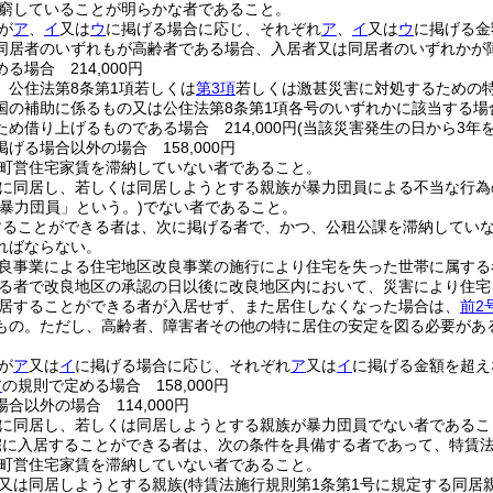
窮していることが明らかな者であること。
が
ア
、
イ
又は
ウ
に掲げる場合に応じ、それぞれ
ア
、
イ
又は
ウ
に掲げる金
同居者のいずれもが高齢者である場合、入居者又は同居者のいずれかが
る場合 214,000円
、公住法第8条第1項若しくは
第3項
若しくは激甚災害に対処するための
国の補助に係るもの又は公住法第8条第1項各号のいずれかに該当する
め借り上げるものである場合 214,000円
(当該災害発生の日から3年を経
掲げる場合以外の場合 158,000円
町営住宅家賃を滞納していない者であること。
に同居し、若しくは同居しようとする親族が暴力団員による不当な行為
「暴力団員」という。)
でない者であること。
することができる者は、次に掲げる者で、かつ、公租公課を滞納してい
ればならない。
良事業による住宅地区改良事業の施行により住宅を失った世帯に属する
る者で改良地区の承認の日以後に改良地区内において、災害により住宅
居することができる者が入居せず、また居住しなくなった場合は、
前2
もの。
ただし、高齢者、障害者その他の特に居住の安定を図る必要があ
が
ア
又は
イ
に掲げる場合に応じ、それぞれ
ア
又は
イ
に掲げる金額を超え
ア
の規則で定める場合 158,000円
合以外の場合 114,000円
に同居し、若しくは同居しようとする親族が暴力団員でない者であるこ
宅に入居することができる者は、次の条件を具備する者であって、特賃法
町営住宅家賃を滞納していない者であること。
又は同居しようとする親族
(特賃法施行規則第1条第1号に規定する同居