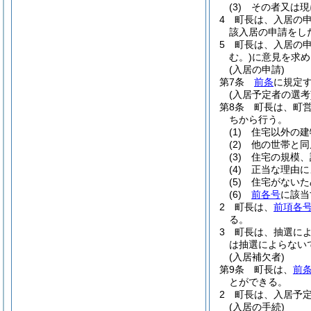
(3)
その者又は現
4
町長は、入居の
該入居の申請をし
5
町長は、入居の
む。)
に意見を求め
(入居の申請)
第7条
前条
に規定
(入居予定者の選考
第8条
町長は、町
ちから行う。
(1)
住宅以外の建
(2)
他の世帯と同
(3)
住宅の規模、
(4)
正当な理由に
(5)
住宅がないた
(6)
前各号
に該当
2
町長は、
前項各
る。
3
町長は、抽選に
は抽選によらない
(入居補欠者)
第9条
町長は、
前
とができる。
2
町長は、入居予
(入居の手続)