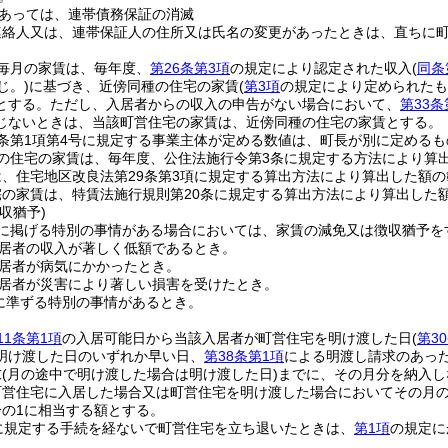
あっては、連帯債務保証の消滅
連絡人又は、連帯保証人の住所又は氏名の変更があったときは、直ちに
毎月の家賃は、毎年度、
第26条第3項
の規定により認定された収入
(
同条
じ。)
に基づき、近傍同種の住宅の家賃
(
第3項
の規定により定められたも
とする。
ただし、入居者からの収入の申告がない場合において、
第33条
じないときは、当該町営住宅の家賃は、近傍同種の住宅の家賃とする。
条第1項第4号に規定する事業主体が定める数値は、町長が別に定めるも
の住宅の家賃は、毎年度、公住法施行令第3条に規定する方法により算
、住宅地区改良法第29条第3項に規定する算出方法により算出した額
宅の家賃は、特賃法施行規則第20条に規定する算出方法により算出した
収猶予)
に掲げる特別の事情がある場合においては、家賃の減免又は徴収猶予を
居者の収入が著しく低額であるとき。
居者が病気にかかったとき。
居者が災害により著しい損害を受けたとき。
に準ずる特別の事情があるとき。
11条第1項
の入居可能日から当該入居者が町営住宅を明け渡した日
(
第3
明け渡した日のいずれか早い日、
第38条第1項
による明渡し請求のあっ
末
(月の途中で明け渡した場合は明け渡した日)
までに、その月分を納入し
町営住宅に入居した場合又は町営住宅を明け渡した場合においてその月の
分の1に相当する額とする。
に規定する手続を経ないで町営住宅を立ち退いたときは、
第1項
の規定に