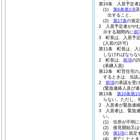
第10条
入居予定者
(1)
第6条第1項
及
出すること。
(2)
第17条
の規定
2
入居予定者がや
示する期間内に
前
3
町長は、入居予
(入居の許可)
第11条
町長は、入
しなければならな
2
町長は、
前項
の
(承継入居)
第12条
町営住宅の
するときは、当該
2
前項
の承認を受
(緊急連絡人及び連
第13条
第10条第1
らない。
ただし、
2
入居者が緊急連
3
入居者は、緊急
い。
(1)
住所が不明に
(2)
後見開始又は
(3)
第1項
に規定
(4)
死亡したとき