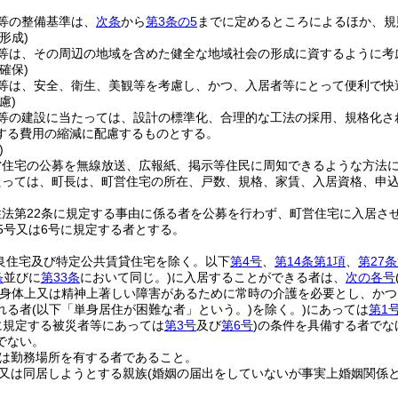
等の整備基準は、
次条
から
第3条の5
までに定めるところによるほか、規
形成)
等は、その周辺の地域を含めた健全な地域社会の形成に資するように考
確保)
等は、安全、衛生、美観等を考慮し、かつ、入居者等にとって便利で快
慮)
等の建設に当たっては、設計の標準化、合理的な工法の採用、規格化さ
する費用の縮減に配慮するものとする。
)
営住宅の公募を無線放送、広報紙、掲示等住民に周知できるような方法
たっては、町長は、町営住宅の所在、戸数、規格、家賃、入居資格、申
住法第22条に規定する事由に係る者を公募を行わず、町営住宅に入居さ
5号又は6号に規定する者とする。
改良住宅及び特定公共賃貸住宅を除く。以下
第4号
、
第14条第1項
、
第27
条
並びに
第33条
において同じ。)
に入居することができる者は、
次の各号
(身体上又は精神上著しい障害があるために常時の介護を必要とし、か
れる者
(以下「単身居住が困難な者」という。)
を除く。)
にあっては
第1
に規定する被災者等にあっては
第3号
及び
第6号
)
の条件を具備する者でな
でない。
は勤務場所を有する者であること。
又は同居しようとする親族
(婚姻の届出をしていないが事実上婚姻関係