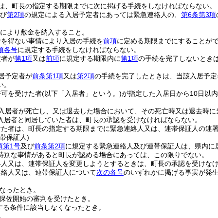
は、町長の指定する期限までに次に掲げる手続をしなければならない。
び
第2項
の規定による入居予定者にあっては緊急連絡人の、
第6条第3項
により敷金を納入すること。
むを得ない事情により入居の手続を
前項
に定める期限までにすることが
項各号
に規定する手続をしなければならない。
定者が
第1項
又は
前項
に規定する期限内に
第1項
の手続を完了しないとき
居予定者が
前条第1項
又は
第2項
の手続を完了したときは、当該入居予定
い。
許可を受けた者
(以下「入居者」という。)
が指定した入居日から10日以
入居者が死亡し、又は退去した場合において、その死亡時又は退去時に
入居者と同居していた者は、町長の承認を受けなければならない。
けた者は、町長の指定する期限までに緊急連絡人又は、連帯保証人の連
帯保証人)
項第1号
及び
前条第2項
に規定する緊急連絡人及び連帯保証人は、県内に
特別な事情があると町長が認める場合にあっては、この限りでない。
絡人又は、連帯保証人を変更しようとするときは、町長の承認を受けな
連絡人又は、連帯保証人について
次の各号
のいずれかに掲げる事実が発
なったとき。
保佐開始の審判を受けたとき。
する条件に該当しなくなったとき。
。