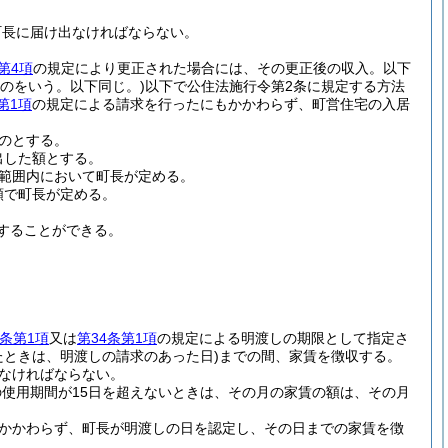
町長に届け出なければならない。
第4項
の規定により更正された場合には、その更正後の収入。以下
のをいう。以下同じ。)
以下で公住法施行令第2条に規定する方法
第1項
の規定による請求を行ったにもかかわらず、町営住宅の入居
のとする。
出した額とする。
の範囲内において町長が定める。
額で町長が定める。
することができる。
0条第1項
又は
第34条第1項
の規定による明渡しの期限として指定さ
たときは、明渡しの請求のあった日)
までの間、家賃を徴収する。
なければならない。
使用期間が15日を超えないときは、その月の家賃の額は、その月
かかわらず、町長が明渡しの日を認定し、その日までの家賃を徴