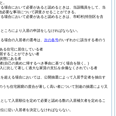
と。
する場合において必要があると認めるときは、当該職員をして、当
他必要な事項について調査させることができる。
する場合において必要があると認めるときは、市町村
(特別区を含
るところにより入居の申請をしなければならない。
える場合の入居者の選考は、
次の各号
のいずれかに該当する者のう
ある住宅に居住している者
居することができない者
状態にある者
者
(自己の責めに帰するべき事由に基づく場合を除く。)
入に比して著しく過大な家賃の支払を余儀なくされている者
数を超える場合においては、公開抽選によって入居予定者を抽出す
のうち住宅困窮の度合が著しく高い者について別途の抽選により又
欠として入居順位を定めて必要と認める数の入居補欠者を定めるこ
順位に従い入居者を決定しなければならない。