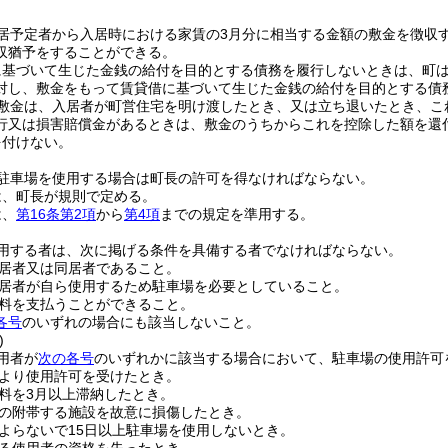
居予定者から入居時における家賃の3月分に相当する金額の敷金を徴収
収猶予をすることができる。
に基づいて生じた金銭の給付を目的とする債務を履行しないときは、町
対し、敷金をもって賃貸借に基づいて生じた金銭の給付を目的とする債
敷金は、入居者が町営住宅を明け渡したとき、又は立ち退いたとき、こ
行又は損害賠償金があるときは、敷金のうちからこれを控除した額を還
を付けない。
駐車場を使用する場合は町長の許可を得なければならない。
は、町長が規則で定める。
は、
第16条第2項
から
第4項
までの規定を準用する。
用する者は、次に掲げる条件を具備する者でなければならない。
居者又は同居者であること。
居者が自ら使用するため駐車場を必要としていること。
料を支払うことができること。
各号
のいずれの場合にも該当しないこと。
)
用者が
次の各号
のいずれかに該当する場合において、駐車場の使用許可
より使用許可を受けたとき。
料を3月以上滞納したとき。
の附帯する施設を故意に損傷したとき。
よらないで15日以上駐車場を使用しないとき。