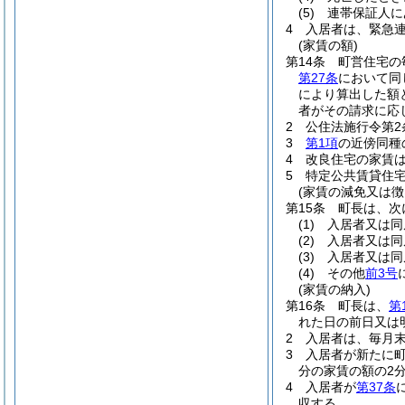
(5)
連帯保証人に
4
入居者は、緊急
(家賃の額)
第14条
町営住宅の
第27条
において同
により算出した額
者がその請求に応
2
公住法施行令第2
3
第1項
の近傍同種
4
改良住宅の家賃は
5
特定公共賃貸住
(家賃の減免又は徴
第15条
町長は、次
(1)
入居者又は同
(2)
入居者又は同
(3)
入居者又は同
(4)
その他
前3号
(家賃の納入)
第16条
町長は、
第
れた日の前日又は
2
入居者は、毎月
3
入居者が新たに
分の家賃の額の2
4
入居者が
第37条
収する。