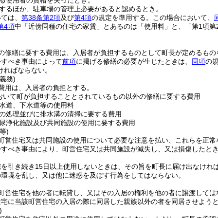
る使用者の資格を失ったとき。
するほか、駐車場の管理上必要があると認めるとき。
いては、
第38条第2項
及び
第4項
の規定を準用する。
この場合において、
第4項
中「近傍同種の住宅の家賃」とあるのは「使用料」と、「第1項第2
の修繕に要する費用は、入居者が負担するものとして町長が定めるもの
帰すべき事由によって
前項
に掲げる修繕の必要が生じたときは、
同項
の
ければならない。
義務)
費用は、入居者の負担とする。
おいて町が負担することとされているもの以外の修繕に要する費用
水道、下水道等の使用料
の処理並びに排水溝の清掃に要する費用
尿浄化施設及び共同施設の使用に要する費用
等)
町営住宅又は共同施設の使用について必要な注意を払い、これらを正常
帰すべき事由により、町営住宅又は共同施設が滅失し、又は損傷したと
を引き続き15日以上使用しないときは、その旨を町長に届け出なけれ
の環境を乱し、又は他に迷惑を及ぼす行為をしてはならない。
町営住宅を他の者に転貸し、又はその入居の権利を他の者に譲渡しては
住宅に当該町営住宅の入居の際に同居した親族以外の者を同居させよう
)