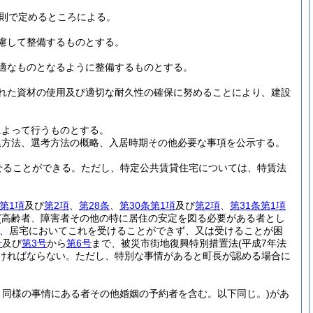
則で定めるところによる。
慮して整備するものとする。
適なものとなるように整備するものとする。
れた資材の使用及び適切な耐久性の確保に努めることにより、建設
によって行うものとする。
込方法、選考方法の概略、入居時期その他必要な事項を公示する。
せることができる。
ただし、特定公共賃貸住宅については、特賃法
条第1項
及び
第2項
、
第28条
、
第30条第1項
及び
第2項
、
第31条第1項
(高齢者、障害者その他の特に居住の安定を図る必要がある者とし
つ、居宅においてこれを受けることができず、又は受けることが困
号
及び
第3号
から
第6号
まで、被災市街地復興特別措置法
(平成7年法
ければならない。
ただし、特別な事情があると町長が認める場合に
と同様の事情にある者その他婚姻の予約者を含む。以下同じ。)
があ