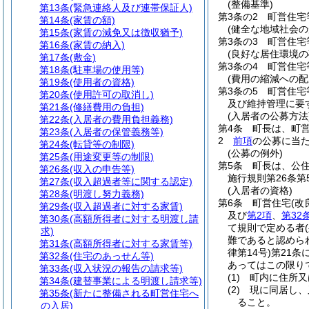
(整備基準)
第13条
(緊急連絡人及び連帯保証人)
第3条の2
町営住宅
第14条
(家賃の額)
(健全な地域社会の
第15条
(家賃の減免又は徴収猶予)
第3条の3
町営住宅
第16条
(家賃の納入)
(良好な居住環境の
第17条
(敷金)
第3条の4
町営住宅
第18条
(駐車場の使用等)
(費用の縮減への配
第19条
(使用者の資格)
第3条の5
町営住宅
第20条
(使用許可の取消し)
及び維持管理に要
第21条
(修繕費用の負担)
(入居者の公募方法
第22条
(入居者の費用負担義務)
第4条
町長は、町
第23条
(入居者の保管義務等)
2
前項
の公募に当
第24条
(転貸等の制限)
(公募の例外)
第25条
(用途変更等の制限)
第5条
町長は、公
第26条
(収入の申告等)
施行規則第26条第
第27条
(収入超過者等に関する認定)
(入居者の資格)
第28条
(明渡し努力義務)
第6条
町営住宅
(
第29条
(収入超過者に対する家賃)
及び
第2項
、
第32
第30条
(高額所得者に対する明渡し請
て規則で定める者
求)
難であると認めら
第31条
(高額所得者に対する家賃等)
律第14号)
第21条
第32条
(住宅のあっせん等)
あってはこの限り
第33条
(収入状況の報告の請求等)
(1)
町内に住所又
第34条
(建替事業による明渡し請求等)
(2)
現に同居し、
第35条
(新たに整備される町営住宅へ
ること。
の入居)