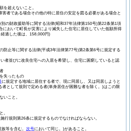
額を超えないこと。
障害者である場合その他の特に居住の安定を図る必要がある場合と
特別の財政援助等に関する法律
(昭和37年法律第150号)
第22条第1項
場合において町長が災害により滅失した住宅に居住していた低額所得
過した後は、158,000円)
の防止等に関する法律
(平成3年法律第77号)
第2条第6号に規定する
ない者並びに改良住宅への入居を希望し、住宅に困窮していると認
者
を失ったもの
号
に規定する地域に居住する者で、現に同居し、又は同居しようと
る者として規則で定める者
(単身居住が困難な者を除く。)
はこの限
ないこと。
と。
施行規則第26条に規定するものでなければならない。
親族等を含む。
次号
において同じ。)
があること。