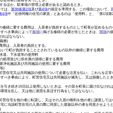
る使用者の資格を失ったとき。
するほか、駐車場の管理上必要があると認めるとき。
いては、
第38条第2項
及び
第4項
の規定を準用する。
この場合において、
第4項
中「近傍同種の住宅の家賃」とあるのは「使用料」と、「第1項第2
の修繕に要する費用は、入居者が負担するものとして町長が定めるもの
帰すべき事由によって
前項
に掲げる修繕の必要が生じたときは、
同項
の
ければならない。
義務)
費用は、入居者の負担とする。
おいて町が負担することとされているもの以外の修繕に要する費用
水道、下水道等の使用料
の処理並びに排水溝の清掃に要する費用
尿浄化施設及び共同施設の使用に要する費用
等)
町営住宅又は共同施設の使用について必要な注意を払い、これらを正常
帰すべき事由により、町営住宅又は共同施設が滅失し、又は損傷したと
を引き続き15日以上使用しないときは、その旨を町長に届け出なけれ
の環境を乱し、又は他に迷惑を及ぼす行為をしてはならない。
町営住宅を他の者に転貸し、又はその入居の権利を他の者に譲渡しては
住宅に当該町営住宅の入居の際に同居した親族以外の者を同居させよう
)