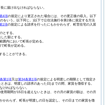
町長に届け出なければならない。
第4項
の規定により更正された場合には、その更正後の収入。以下
のをいう。以下同じ。)
以下で公住法施行令第2条に規定する方法
第1項
の規定による請求を行ったにもかかわらず、町営住宅の入居
のとする。
出した額とする。
の範囲内において町長が定める。
額で町長が定める。
することができる。
0条第1項
又は
第34条第1項
の規定による明渡しの期限として指定さ
たときは、明渡しの請求のあった日)
までの間、家賃を徴収する。
なければならない。
使用期間が15日を超えないときは、その月の家賃の額は、その月
かかわらず、町長が明渡しの日を認定し、その日までの家賃を徴