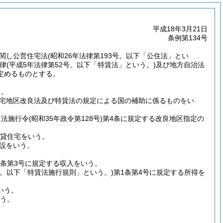
平成18年3月21日
条例第134号
関し公営住宅法
(昭和26年法律第193号。以下「公住法」とい
律
(平成5年法律第52号。以下「特賃法」という。)
及び地方自治法
定めるものとする。
る。
宅地区改良法及び特賃法の規定による国の補助に係るものをい
良法施行令
(昭和35年政令第128号)
第4条に規定する改良地区指定の
賃貸住宅をいう。
設をいう。
1条第3号に規定する収入をいう。
号。以下「特賃法施行規則」という。)
第1条第4号に規定する所得を
いう。
いう。