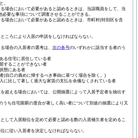
と。
する場合において必要があると認めるときは、当該職員をして、当
他必要な事項について調査させることができる。
する場合において必要があると認めるときは、市町村
(特別区を含
るところにより入居の申請をしなければならない。
える場合の入居者の選考は、
次の各号
のいずれかに該当する者のう
ある住宅に居住している者
居することができない者
状態にある者
者
(自己の責めに帰するべき事由に基づく場合を除く。)
入に比して著しく過大な家賃の支払を余儀なくされている者
数を超える場合においては、公開抽選によって入居予定者を抽出す
のうち住宅困窮の度合が著しく高い者について別途の抽選により又
欠として入居順位を定めて必要と認める数の入居補欠者を定めるこ
順位に従い入居者を決定しなければならない。