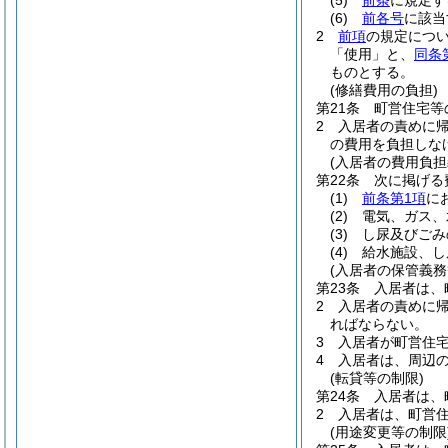
(5)
前条
に規定す
(6)
前各号
に該当
2
前項
の規定につ
「使用」と、
同条
ものとする。
(修繕費用の負担)
第21条
町営住宅等
2
入居者の責めに
の費用を負担しな
(入居者の費用負担
第22条
次に掲げる
(1)
前条第1項
に
(2)
電気、ガス、
(3)
し尿及びごみ
(4)
給水施設、し
(入居者の保管義務
第23条
入居者は、
2
入居者の責めに
ればならない。
3
入居者が町営住宅
4
入居者は、周辺
(転貸等の制限)
第24条
入居者は、
2
入居者は、町営
(用途変更等の制限