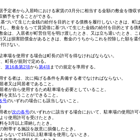
居予定者から入居時における家賃の3月分に相当する金額の敷金を徴収
収猶予をすることができる。
に基づいて生じた金銭の給付を目的とする債務を履行しないときは、町
対し、敷金をもって賃貸借に基づいて生じた金銭の給付を目的とする債
敷金は、入居者が町営住宅を明け渡したとき、又は立ち退いたとき、こ
行又は損害賠償金があるときは、敷金のうちからこれを控除した額を還
を付けない。
駐車場を使用する場合は町長の許可を得なければならない。
は、町長が規則で定める。
は、
第16条第2項
から
第4項
までの規定を準用する。
用する者は、次に掲げる条件を具備する者でなければならない。
居者又は同居者であること。
居者が自ら使用するため駐車場を必要としていること。
料を支払うことができること。
各号
のいずれの場合にも該当しないこと。
)
用者が
次の各号
のいずれかに該当する場合において、駐車場の使用許可
より使用許可を受けたとき。
料を3月以上滞納したとき。
の附帯する施設を故意に損傷したとき。
よらないで15日以上駐車場を使用しないとき。