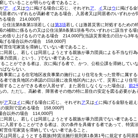
窮していることが明らかな者であること。
が
ア
、
イ
又は
ウ
に掲げる場合に応じ、それぞれ
ア
、
イ
又は
ウ
に掲げる金
同居者のいずれもが高齢者である場合、入居者又は同居者のいずれかが
る場合 214,000円
、公住法第8条第1項若しくは
第3項
若しくは激甚災害に対処するための
国の補助に係るもの又は公住法第8条第1項各号のいずれかに該当する
め借り上げるものである場合 214,000円
(当該災害発生の日から3年を経
掲げる場合以外の場合 158,000円
町営住宅家賃を滞納していない者であること。
に同居し、若しくは同居しようとする親族が暴力団員による不当な行為
「暴力団員」という。)
でない者であること。
することができる者は、次に掲げる者で、かつ、公租公課を滞納してい
ればならない。
良事業による住宅地区改良事業の施行により住宅を失った世帯に属する
る者で改良地区の承認の日以後に改良地区内において、災害により住宅
居することができる者が入居せず、また居住しなくなった場合は、
前2
もの。
ただし、高齢者、障害者その他の特に居住の安定を図る必要があ
が
ア
又は
イ
に掲げる場合に応じ、それぞれ
ア
又は
イ
に掲げる金額を超え
ア
の規則で定める場合 158,000円
合以外の場合 114,000円
に同居し、若しくは同居しようとする親族が暴力団員でない者であるこ
宅に入居することができる者は、次の条件を具備する者であって、特賃法
町営住宅家賃を滞納していない者であること。
又は同居しようとする親族
(特賃法施行規則第1条第1号に規定する同居