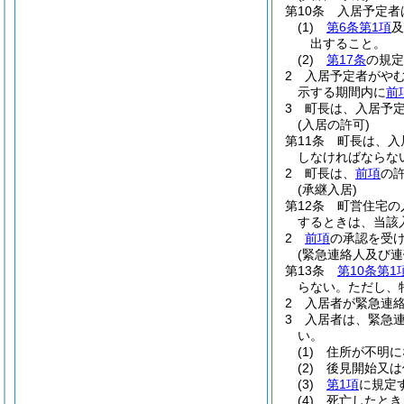
第10条
入居予定者
(1)
第6条第1項
及
出すること。
(2)
第17条
の規定
2
入居予定者がや
示する期間内に
前
3
町長は、入居予
(入居の許可)
第11条
町長は、入
しなければならな
2
町長は、
前項
の
(承継入居)
第12条
町営住宅の
するときは、当該
2
前項
の承認を受
(緊急連絡人及び連
第13条
第10条第1
らない。
ただし、
2
入居者が緊急連
3
入居者は、緊急
い。
(1)
住所が不明に
(2)
後見開始又は
(3)
第1項
に規定
(4)
死亡したとき