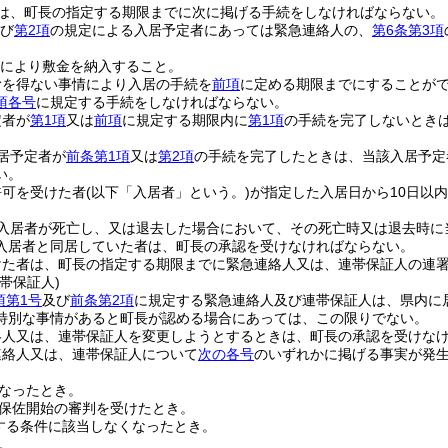
は、町長の指定する期限までに次に掲げる手続をしなければならない。
び
第2項
の規定による入居予定者にあっては緊急連絡人の、
第6条第3項
により敷金を納入すること。
むを得ない事情により入居の手続を
前項
に定める期限までにすることが
項各号
に規定する手続をしなければならない。
定者が
第1項
又は
前項
に規定する期限内に
第1項
の手続を完了しないとき
居予定者が
前条第1項
又は
第2項
の手続を完了したときは、当該入居予定
い。
許可を受けた者
(以下「入居者」という。)
が指定した入居日から10日以
入居者が死亡し、又は退去した場合において、その死亡時又は退去時に
入居者と同居していた者は、町長の承認を受けなければならない。
けた者は、町長の指定する期限までに緊急連絡人又は、連帯保証人の連
帯保証人)
項第1号
及び
前条第2項
に規定する緊急連絡人及び連帯保証人は、県内に
特別な事情があると町長が認める場合にあっては、この限りでない。
絡人又は、連帯保証人を変更しようとするときは、町長の承認を受けな
連絡人又は、連帯保証人について
次の各号
のいずれかに掲げる事実が発
なったとき。
保佐開始の審判を受けたとき。
する条件に該当しなくなったとき。
。