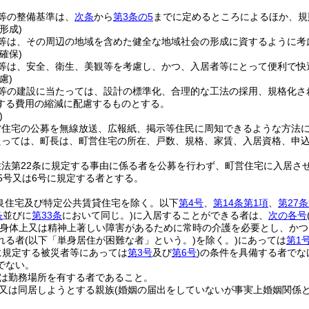
等の整備基準は、
次条
から
第3条の5
までに定めるところによるほか、規
形成)
等は、その周辺の地域を含めた健全な地域社会の形成に資するように考
確保)
等は、安全、衛生、美観等を考慮し、かつ、入居者等にとって便利で快
慮)
等の建設に当たっては、設計の標準化、合理的な工法の採用、規格化さ
する費用の縮減に配慮するものとする。
)
営住宅の公募を無線放送、広報紙、掲示等住民に周知できるような方法
たっては、町長は、町営住宅の所在、戸数、規格、家賃、入居資格、申
住法第22条に規定する事由に係る者を公募を行わず、町営住宅に入居さ
5号又は6号に規定する者とする。
改良住宅及び特定公共賃貸住宅を除く。以下
第4号
、
第14条第1項
、
第27
条
並びに
第33条
において同じ。)
に入居することができる者は、
次の各号
(身体上又は精神上著しい障害があるために常時の介護を必要とし、か
れる者
(以下「単身居住が困難な者」という。)
を除く。)
にあっては
第1
に規定する被災者等にあっては
第3号
及び
第6号
)
の条件を具備する者でな
でない。
は勤務場所を有する者であること。
又は同居しようとする親族
(婚姻の届出をしていないが事実上婚姻関係