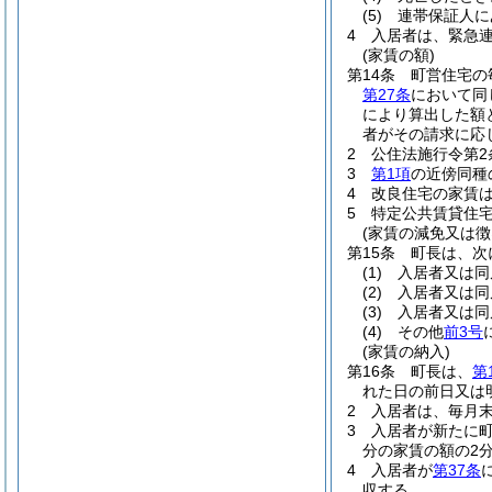
(5)
連帯保証人に
4
入居者は、緊急
(家賃の額)
第14条
町営住宅の
第27条
において同
により算出した額
者がその請求に応
2
公住法施行令第2
3
第1項
の近傍同種
4
改良住宅の家賃は
5
特定公共賃貸住
(家賃の減免又は徴
第15条
町長は、次
(1)
入居者又は同
(2)
入居者又は同
(3)
入居者又は同
(4)
その他
前3号
(家賃の納入)
第16条
町長は、
第
れた日の前日又は
2
入居者は、毎月
3
入居者が新たに
分の家賃の額の2
4
入居者が
第37条
収する。