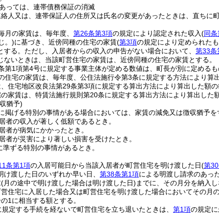
あっては、連帯債務保証の消滅
連絡人又は、連帯保証人の住所又は氏名の変更があったときは、直ちに
毎月の家賃は、毎年度、
第26条第3項
の規定により認定された収入
(
同条
じ。)
に基づき、近傍同種の住宅の家賃
(
第3項
の規定により定められたも
とする。
ただし、入居者からの収入の申告がない場合において、
第33条
じないときは、当該町営住宅の家賃は、近傍同種の住宅の家賃とする。
条第1項第4号に規定する事業主体が定める数値は、町長が別に定めるも
の住宅の家賃は、毎年度、公住法施行令第3条に規定する方法により算
、住宅地区改良法第29条第3項に規定する算出方法により算出した額
宅の家賃は、特賃法施行規則第20条に規定する算出方法により算出した
収猶予)
に掲げる特別の事情がある場合においては、家賃の減免又は徴収猶予を
居者の収入が著しく低額であるとき。
居者が病気にかかったとき。
居者が災害により著しい損害を受けたとき。
に準ずる特別の事情があるとき。
11条第1項
の入居可能日から当該入居者が町営住宅を明け渡した日
(
第3
明け渡した日のいずれか早い日、
第38条第1項
による明渡し請求のあっ
末
(月の途中で明け渡した場合は明け渡した日)
までに、その月分を納入し
町営住宅に入居した場合又は町営住宅を明け渡した場合においてその月の
分の1に相当する額とする。
に規定する手続を経ないで町営住宅を立ち退いたときは、
第1項
の規定に