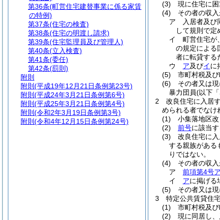
(3)
現に住宅に困
第36条
(町営住宅建替事業に係る家賃
(4)
その者の収入
の特例)
ア
入居者及び
第37条
(住宅の検査)
して規則で定め
第38条
(住宅の明渡し請求)
イ
町営住宅が
第39条
(住宅監理員及び管理人)
の規定による
第40条
(立入検査)
者に転貸するた
第41条
(委任)
ウ
ア
及び
イ
に
第42条
(罰則)
(5)
市町村税及び
附則
(6)
その者又は現
附則
(平成19年12月21日条例第23号)
暴力団員
(以下
附則
(平成24年3月21日条例第6号)
2
改良住宅に入居
附則
(平成25年3月21日条例第4号)
められる者でなけ
附則
(令和2年3月19日条例第3号)
(1)
小集落地区改
附則
(令和4年12月15日条例第24号)
(2)
前号
に該当す
(3)
改良住宅に入
する親族がある
りではない。
(4)
その者の収入
ア
前項第4号
イ
ア
に掲げる場
(5)
その者又は現
3
特定公共賃貸住
(1)
市町村税及び
(2)
現に同居し、