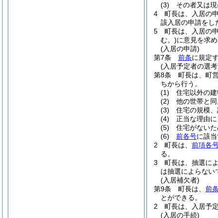
(3)
その者又は現
4
町長は、入居の
該入居の申請をし
5
町長は、入居の
む。)
に意見を求め
(入居の申請)
第7条
前条
に規定
(入居予定者の選考
第8条
町長は、町
ちから行う。
(1)
住宅以外の建
(2)
他の世帯と同
(3)
住宅の規模、
(4)
正当な理由に
(5)
住宅がないた
(6)
前各号
に該当
2
町長は、
前項各
る。
3
町長は、抽選に
は抽選によらない
(入居補欠者)
第9条
町長は、
前
とができる。
2
町長は、入居予
(入居の手続)