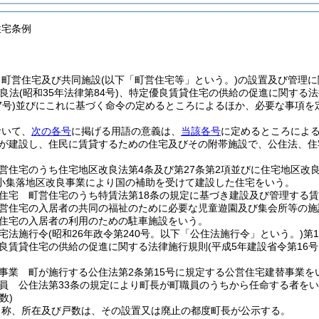
住宅条例
、町営住宅及び共同施設
(以下「町営住宅等」という。)
の設置及び管理に
良法
(昭和35年法律第84号)
、特定優良賃貸住宅の供給の促進に関する法
7号)
並びにこれに基づく命令の定めるところによるほか、必要な事項を
おいて、
次の各号
に掲げる用語の意義は、
当該各号
に定めるところによ
が建設し、住民に賃貸するための住宅及びその附帯施設で、公住法、住
営住宅のうち住宅地区改良法第4条及び第27条第2項並びに住宅地区改
小集落地区改良事業により国の補助を受けて建設した住宅をいう。
住宅 町営住宅のうち特賃法第18条の規定に基づき建設及び管理する
営住宅の入居者の共同の福祉のために必要な児童遊園及び集会所等の施
住宅の入居者の利用のための駐車施設をいう。
宅法施行令
(昭和26年政令第240号。以下「公住法施行令」という。)
第
良賃貸住宅の供給の促進に関する法律施行規則
(平成5年建設省令第16
事業 町が施行する公住法第2条第15号に規定する公営住宅建替事業を
員 公住法第33条の規定により町長が町職員のうちから任命する者を
数)
名称、所在及び戸数は、その設置又は廃止の都度町長が公示する。