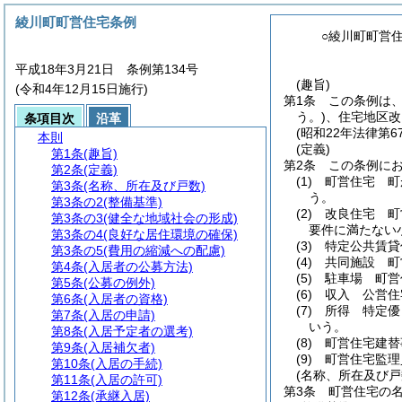
綾川町町営住宅条例
○綾川町町営
平成18年3月21日 条例第134号
(趣旨)
(令和4年12月15日施行)
第1条
この条例は
う。)
、住宅地区改
条項目次
沿革
(昭和22年法律第6
本則
(定義)
第1条
(趣旨)
第2条
この条例に
第2条
(定義)
(1)
町営住宅 町
第3条
(名称、所在及び戸数)
う。
第3条の2
(整備基準)
(2)
改良住宅 町
第3条の3
(健全な地域社会の形成)
要件に満たない
第3条の4
(良好な居住環境の確保)
(3)
特定公共賃貸
第3条の5
(費用の縮減への配慮)
(4)
共同施設 町
第4条
(入居者の公募方法)
(5)
駐車場 町営
第5条
(公募の例外)
(6)
収入 公営住
第6条
(入居者の資格)
(7)
所得 特定優
第7条
(入居の申請)
いう。
第8条
(入居予定者の選考)
(8)
町営住宅建替
第9条
(入居補欠者)
(9)
町営住宅監理
第10条
(入居の手続)
(名称、所在及び戸
第11条
(入居の許可)
第3条
町営住宅の
第12条
(承継入居)