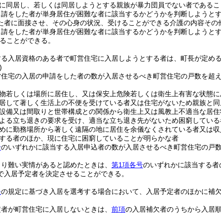
に同居し、若しくは同居しようとする親族が暴力団員でない者であるこ
申請をした者が単身居住が困難な者に該当するかどうかを判断しようと
た者に面接させ、その心身の状況、受けることができる介護の内容その
申請をした者が単身居住が困難な者に該当するかどうかを判断しようと
ることができる。
する入居資格のある者で町営住宅に入居しようとする者は、町長が定め
)
営住宅の入居の申請をした者の数が入居させるべき町営住宅の戸数を超
物若しくは場所に居住し、又は保安上危険若しくは衛生上有害な状態に
居して著しく生活上の不便を受けている者又は住宅がないため親族と同
設備又は間取りと世帯構成との関係から衛生上又は風教上不適当な居住
よる立ち退きの要求を受け、適当な立ち退き先がないため困窮している
めに勤務場所から著しく遠隔の地に居住を余儀なくされている者又は収
する者のほか、現に住宅に困窮していることが明らかな者
号
のいずれかに該当する入居申込者の数が入居させるべき町営住宅の戸
より難い実情があると認めたときは、
第1項各号
のいずれかに該当する者
で入居予定者を決定させることができる。
条
の規定に基づき入居を選考する場合において、入居予定者のほかに補
定者が町営住宅に入居しないときは、
前項
の入居補欠者のうちから入居