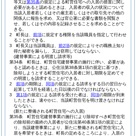
等又は
第35条
の規定による町営住宅への入居の措置に関し
必要があると認めるときは、入居者の収入の状況について
当該入居者若しくはその雇主若しくはその取引先その他の
関係人に報告を求め、又は官公署に必要な書類を閲覧さ
せ、若しくはその内容を記録させることを求めることがで
きる。
2
町長は、
前項
に規定する権限を当該職員を指定して行わせ
ることができる。
3
町長又は当該職員は、
前2項
の規定によりその職務上知り
得た秘密を漏らし、又は窃用してはならない。
(建替事業による明渡し請求等)
第34条
町長は、町営住宅建替事業の施行に伴い、必要があ
ると認めるときは、公住法第38条第1項の規定に基づき、
除却しようとする町営住宅の入居者に対し期限を定めてそ
の明渡しを請求することができる。
2
前項
の期限は、
同項
の規定による請求をする日の翌日から
起算して3月を経過した日以後の日でなければならない。
3
第1項
の規定による請求を受けた者は、
同項
の期限が到来
したときは、速やかに、当該町営住宅を明け渡さなければ
ならない。
(新たに整備される町営住宅への入居)
第35条
町営住宅建替事業の施行により除却すべき町営住宅
の除却前の最終の入居者が公住法第40条第1項の規定によ
り、当該建替事業により、新たに整備される町営住宅に入
居を希望するときは、町長の定めるところにより、入居の