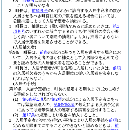
(6)
前各号
に該当する者のほか、現に住宅に困窮している
ことが明らかな者
2
町長は、
前項各号
のいずれかに該当する入居申込者の数が
入居させるべき町営住宅の戸数を超える場合においては、
公開抽選によって入居予定者を抽出する。
3
町長は、抽選により難い実情があると認めたときは、
第1
項各号
のいずれかに該当する者のうち住宅困窮の度合が著
しく高い者について別途の抽選により又は抽選によらない
で入居予定者を決定させることができる。
(入居補欠者)
第9条
町長は、
前条
の規定に基づき入居を選考する場合にお
いて、入居予定者のほかに補欠として入居順位を定めて必
要と認める数の入居補欠者を定めることができる。
2
町長は、入居予定者が町営住宅に入居しないときは、
前項
の入居補欠者のうちから入居順位に従い入居者を決定しな
ければならない。
(入居の手続)
第10条
入居予定者は、町長の指定する期限までに次に掲げ
る手続をしなければならない。
(1)
第6条第1項
及び
第2項
の規定による入居予定者にあっ
ては緊急連絡人の、
第6条第3項
の規定による入居予定者
にあっては連帯保証人の連署する請書を提出すること。
(2)
第17条
の規定により敷金を納入すること。
2
入居予定者がやむを得ない事情により入居の手続を
前項
に
定める期限までにすることができないと認めるときは、
前