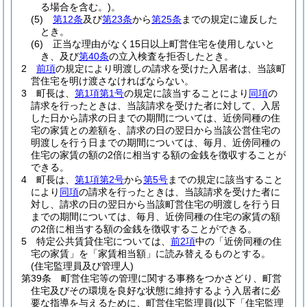
る場合を含む。)
。
(5)
第12条
及び
第23条
から
第25条
までの規定に違反した
とき。
(6)
正当な理由がなく15日以上町営住宅を使用しないと
き、及び
第40条
の立入検査を拒否したとき。
2
前項
の規定により明渡しの請求を受けた入居者は、当該町
営住宅を明け渡さなければならない。
3
町長は、
第1項第1号
の規定に該当することにより
同項
の
請求を行ったときは、当該請求を受けた者に対して、入居
した日から請求の日までの期間については、近傍同種の住
宅の家賃との差額を、請求の日の翌日から当該公営住宅の
明渡しを行う日までの期間については、毎月、近傍同種の
住宅の家賃の額の2倍に相当する額の金銭を徴収することが
できる。
4
町長は、
第1項第2号
から
第5号
までの規定に該当すること
により
同項
の請求を行ったときは、当該請求を受けた者に
対し、請求の日の翌日から当該町営住宅の明渡しを行う日
までの期間については、毎月、近傍同種の住宅の家賃の額
の2倍に相当する額の金銭を徴収することができる。
5
特定公共賃貸住宅については、
前2項
中の「近傍同種の住
宅の家賃」を「家賃相当額」に読み替えるものとする。
(住宅監理員及び管理人)
第39条
町営住宅等の管理に関する事務をつかさどり、町営
住宅及びその環境を良好な状態に維持するよう入居者に必
要な指導を与えるために、町営住宅監理員
(以下「住宅監理