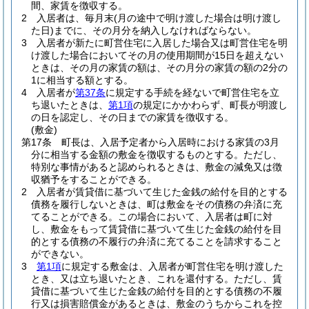
間、家賃を徴収する。
2
入居者は、毎月末
(月の途中で明け渡した場合は明け渡し
た日)
までに、その月分を納入しなければならない。
3
入居者が新たに町営住宅に入居した場合又は町営住宅を明
け渡した場合においてその月の使用期間が15日を超えない
ときは、その月の家賃の額は、その月分の家賃の額の2分の
1に相当する額とする。
4
入居者が
第37条
に規定する手続を経ないで町営住宅を立
ち退いたときは、
第1項
の規定にかかわらず、町長が明渡し
の日を認定し、その日までの家賃を徴収する。
(敷金)
第17条
町長は、入居予定者から入居時における家賃の3月
分に相当する金額の敷金を徴収するものとする。
ただし、
特別な事情があると認められるときは、敷金の減免又は徴
収猶予をすることができる。
2
入居者が賃貸借に基づいて生じた金銭の給付を目的とする
債務を履行しないときは、町は敷金をその債務の弁済に充
てることができる。
この場合において、入居者は町に対
し、敷金をもって賃貸借に基づいて生じた金銭の給付を目
的とする債務の不履行の弁済に充てることを請求すること
ができない。
3
第1項
に規定する敷金は、入居者が町営住宅を明け渡した
とき、又は立ち退いたとき、これを還付する。
ただし、賃
貸借に基づいて生じた金銭の給付を目的とする債務の不履
行又は損害賠償金があるときは、敷金のうちからこれを控