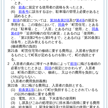
とき。
(5)
前条
に規定する使用者の資格を失ったとき。
(6)
前各号
に該当するほか、駐車場の管理上必要があると
認めるとき。
2
前項
の規定については、
第38条第2項
及び
第4項
の規定を
準用する。
この場合において、
同条
中「町営住宅」とある
のは「駐車場」と、「入居」とあるのは「使用」と、
同条
第4項
中「近傍同種の住宅の家賃」とあるのは「使用料」
と、「第1項第2号から第5号まで」とあるのは「第20条第1
項各号」と読み替えるものとする。
(修繕費用の負担)
第21条
町営住宅等の修繕に要する費用は、入居者が負担す
るものとして町長が定めるものを除いて、町の負担とす
る。
2
入居者の責めに帰すべき事由によって
前項
に掲げる修繕の
必要が生じたときは、
同項
の規定にかかわらず、入居者
は、町長の選択に従い、修繕し、又はその費用を負担しな
ければならない。
(入居者の費用負担義務)
第22条
次に掲げる費用は、入居者の負担とする。
(1)
前条第1項
において町が負担することとされているも
の以外の修繕に要する費用
(2)
電気、ガス、水道、下水道等の使用料
(3)
し尿及びごみの処理並びに排水溝の清掃に要する費用
(4)
給水施設、し尿浄化施設及び共同施設の使用に要する