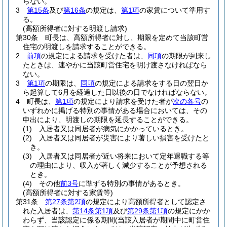
らない。
3
第15条
及び
第16条
の規定は、
第1項
の家賃について準用す
る。
(高額所得者に対する明渡し請求)
第30条
町長は、高額所得者に対し、期限を定めて当該町営
住宅の明渡しを請求することができる。
2
前項
の規定による請求を受けた者は、
同項
の期限が到来し
たときは、速やかに当該町営住宅を明け渡さなければなら
ない。
3
第1項
の期限は、
同項
の規定による請求をする日の翌日か
ら起算して6月を経過した日以後の日でなければならない。
4
町長は、
第1項
の規定により請求を受けた者が
次の各号
の
いずれかに掲げる特別の事情がある場合においては、その
申出により、明渡しの期限を延長することができる。
(1)
入居者又は同居者が病気にかかっているとき。
(2)
入居者又は同居者が災害により著しい損害を受けたと
き。
(3)
入居者又は同居者が近い将来において定年退職する等
の理由により、収入が著しく減少することが予想される
とき。
(4)
その他
前3号
に準ずる特別の事情があるとき。
(高額所得者に対する家賃等)
第31条
第27条第2項
の規定により高額所得者として認定さ
れた入居者は、
第14条第1項
及び
第29条第1項
の規定にかか
わらず、当該認定に係る期間
(当該入居者が期間中に町営住