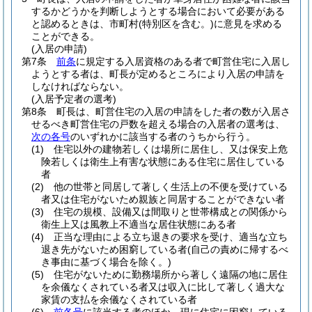
するかどうかを判断しようとする場合において必要がある
と認めるときは、市町村
(特別区を含む。)
に意見を求める
ことができる。
(入居の申請)
第7条
前条
に規定する入居資格のある者で町営住宅に入居し
ようとする者は、町長が定めるところにより入居の申請を
しなければならない。
(入居予定者の選考)
第8条
町長は、町営住宅の入居の申請をした者の数が入居さ
せるべき町営住宅の戸数を超える場合の入居者の選考は、
次の各号
のいずれかに該当する者のうちから行う。
(1)
住宅以外の建物若しくは場所に居住し、又は保安上危
険若しくは衛生上有害な状態にある住宅に居住している
者
(2)
他の世帯と同居して著しく生活上の不便を受けている
者又は住宅がないため親族と同居することができない者
(3)
住宅の規模、設備又は間取りと世帯構成との関係から
衛生上又は風教上不適当な居住状態にある者
(4)
正当な理由による立ち退きの要求を受け、適当な立ち
退き先がないため困窮している者
(自己の責めに帰するべ
き事由に基づく場合を除く。)
(5)
住宅がないために勤務場所から著しく遠隔の地に居住
を余儀なくされている者又は収入に比して著しく過大な
家賃の支払を余儀なくされている者