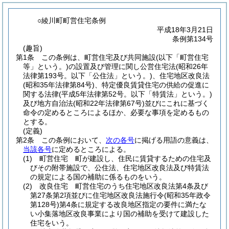
○綾川町町営住宅条例
平成18年3月21日
条例第134号
(趣旨)
第1条
この条例は、町営住宅及び共同施設
(以下「町営住宅
等」という。)
の設置及び管理に関し公営住宅法
(昭和26年
法律第193号。以下「公住法」という。)
、住宅地区改良法
(昭和35年法律第84号)
、特定優良賃貸住宅の供給の促進に
関する法律
(平成5年法律第52号。以下「特賃法」という。)
及び地方自治法
(昭和22年法律第67号)
並びにこれに基づく
命令の定めるところによるほか、必要な事項を定めるもの
とする。
(定義)
第2条
この条例において、
次の各号
に掲げる用語の意義は、
当該各号
に定めるところによる。
(1)
町営住宅 町が建設し、住民に賃貸するための住宅及
びその附帯施設で、公住法、住宅地区改良法及び特賃法
の規定による国の補助に係るものをいう。
(2)
改良住宅 町営住宅のうち住宅地区改良法第4条及び
第27条第2項並びに住宅地区改良法施行令
(昭和35年政令
第128号)
第4条に規定する改良地区指定の要件に満たな
い小集落地区改良事業により国の補助を受けて建設した
住宅をいう。