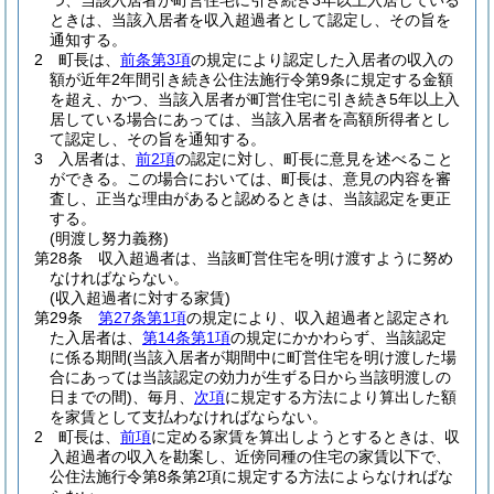
つ、当該入居者が町営住宅に引き続き3年以上入居している
ときは、当該入居者を収入超過者として認定し、その旨を
通知する。
2
町長は、
前条第3項
の規定により認定した入居者の収入の
額が近年2年間引き続き公住法施行令第9条に規定する金額
を超え、かつ、当該入居者が町営住宅に引き続き5年以上入
居している場合にあっては、当該入居者を高額所得者とし
て認定し、その旨を通知する。
3
入居者は、
前2項
の認定に対し、町長に意見を述べること
ができる。
この場合においては、町長は、意見の内容を審
査し、正当な理由があると認めるときは、当該認定を更正
する。
(明渡し努力義務)
第28条
収入超過者は、当該町営住宅を明け渡すように努め
なければならない。
(収入超過者に対する家賃)
第29条
第27条第1項
の規定により、収入超過者と認定され
た入居者は、
第14条第1項
の規定にかかわらず、当該認定
に係る期間
(当該入居者が期間中に町営住宅を明け渡した場
合にあっては当該認定の効力が生ずる日から当該明渡しの
日までの間)
、毎月、
次項
に規定する方法により算出した額
を家賃として支払わなければならない。
2
町長は、
前項
に定める家賃を算出しようとするときは、収
入超過者の収入を勘案し、近傍同種の住宅の家賃以下で、
公住法施行令第8条第2項に規定する方法によらなければな