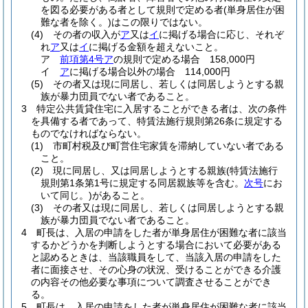
を図る必要がある者として規則で定める者
(単身居住が困
難な者を除く。)
はこの限りではない。
(4)
その者の収入が
ア
又は
イ
に掲げる場合に応じ、それぞ
れ
ア
又は
イ
に掲げる金額を超えないこと。
ア
前項第4号ア
の規則で定める場合 158,000円
イ
ア
に掲げる場合以外の場合 114,000円
(5)
その者又は現に同居し、若しくは同居しようとする親
族が暴力団員でない者であること。
3
特定公共賃貸住宅に入居することができる者は、次の条件
を具備する者であって、特賃法施行規則第26条に規定する
ものでなければならない。
(1)
市町村税及び町営住宅家賃を滞納していない者である
こと。
(2)
現に同居し、又は同居しようとする親族
(特賃法施行
規則第1条第1号に規定する同居親族等を含む。
次号
にお
いて同じ。)
があること。
(3)
その者又は現に同居し、若しくは同居しようとする親
族が暴力団員でない者であること。
4
町長は、入居の申請をした者が単身居住が困難な者に該当
するかどうかを判断しようとする場合において必要がある
と認めるときは、当該職員をして、当該入居の申請をした
者に面接させ、その心身の状況、受けることができる介護
の内容その他必要な事項について調査させることができ
る。
5
町長は、入居の申請をした者が単身居住が困難な者に該当