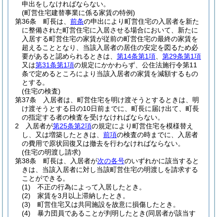
申出をしなければならない。
(町営住宅建替事業に係る家賃の特例)
第36条
町長は、
前条
の申出により町営住宅の入居者を新た
に整備された町営住宅に入居させる場合において、新たに
入居する町営住宅の家賃が従前の町営住宅の最終の家賃を
超えることとなり、当該入居者の居住の安定を図るため必
要があると認められるときは、
第14条第1項
、
第29条第1項
又は
第31条第1項
の規定にかかわらず、公住法施行令第11
条で定めるところにより当該入居者の家賃を減額するもの
とする。
(住宅の検査)
第37条
入居者は、町営住宅を明け渡そうとするときは、明
け渡そうとする日の10日前までに、町長に届け出て、町長
の指定する者の検査を受けなければならない。
2
入居者が
第25条第2項
の規定により町営住宅を模様替え
し、又は増築したときは、
前項
の検査の時までに、入居者
の費用で原状回復又は撤去を行わなければならない。
(住宅の明渡し請求)
第38条
町長は、入居者が
次の各号
のいずれかに該当すると
きは、当該入居者に対し当該町営住宅の明渡しを請求する
ことができる。
(1)
不正の行為によって入居したとき。
(2)
家賃を3月以上滞納したとき。
(3)
町営住宅又は共同施設を故意に損傷したとき。
(4)
暴力団員であることが判明したとき
(同居者が該当す