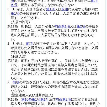
項
の規定にかかわらず、町長が別に指示する期間内に
前項
各号
に規定する手続をしなければならない。
3
町長は、入居予定者が
第1項
又は
前項
に規定する期限内に
第1項
の手続を完了しないときは、入居予定者の決定を取り
消すことができる。
(入居の許可)
第11条
町長は、入居予定者が
前条第1項
又は
第2項
の手続を
完了したときは、当該入居予定者に対して速やかに町営住
宅の入居を許可し、入居可能日を通知しなければならな
い。
2
町長は、
前項
の許可を受けた者
(以下「入居者」という。)
が指定した入居日から10日以内に入居しないときは、入居
の許可を取り消すことができる。
(承継入居)
第12条
町営住宅の入居者が死亡し、又は退去した場合にお
いて、その死亡時又は退去時に当該入居者と同居していた
者が引き続き当該町営住宅に居住を希望するときは、当該
入居者と同居していた者は、町長の承認を受けなければな
らない。
2
前項
の承認を受けた者は、町長の指定する期限までに緊急
連絡人又は、連帯保証人の連署する請書を提出しなければ
ならない。
(緊急連絡人及び連帯保証人)
第13条
第10条第1項第1号
及び
前条第2項
に規定する緊急連
絡人及び連帯保証人は、県内に居住する者1名とし、規則で