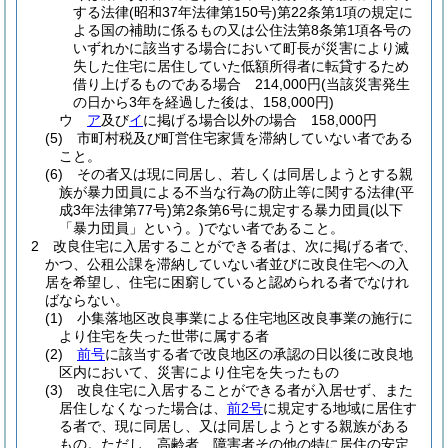
する法律
(昭和37年法律第150号)
第22条第1項の規定に
よる国の補助に係るもの又は公住法第8条第1項各号の
いずれかに該当する場合において町長が災害により滅
失した住宅に居住していた低額所得者に転貸するため
借り上げるものである場合 214,000円
(当該災害発生
の日から3年を経過した後は、158,000円)
ウ
ア
及び
イ
に掲げる場合以外の場合 158,000円
(5)
市町村税及び町営住宅家賃を滞納していない者である
こと。
(6)
その者又は現に同居し、若しくは同居しようとする親
族が暴力団員による不当な行為の防止等に関する法律
(平
成3年法律第77号)
第2条第6号に規定する暴力団員
(以下
「暴力団員」という。)
でない者であること。
2
改良住宅に入居することができる者は、次に掲げる者で、
かつ、公租公課を滞納していない者並びに改良住宅への入
居を希望し、住宅に困窮していると認められる者でなけれ
ばならない。
(1)
小集落地区改良事業による住宅地区改良事業の施行に
より住宅を失った世帯に属する者
(2)
前号
に該当する者で改良地区の承認の日以後に改良地
区内において、災害により住宅を失ったもの
(3)
改良住宅に入居することができる者が入居せず、また
居住しなくなった場合は、
前2号
に規定する地域に居住す
る者で、現に同居し、又は同居しようとする親族がある
もの。
ただし、高齢者、障害者その他の特に居住の安定