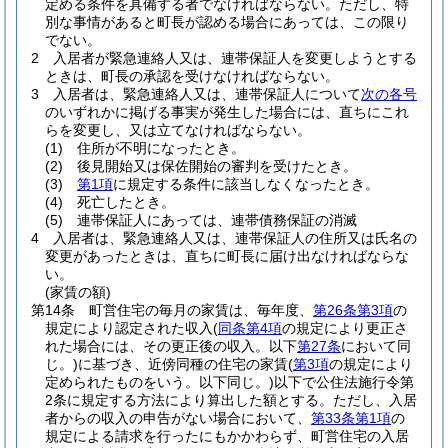
定める条件を具備する者でなければならない。
ただし、特
別な事情があると町長が認める場合にあっては、この限り
でない。
2
入居者が緊急連絡人又は、連帯保証人を変更しようとする
ときは、町長の承認を受けなければならない。
3
入居者は、緊急連絡人又は、連帯保証人について
次の各号
のいずれかに掲げる事実が発生した場合には、直ちにこれ
らを変更し、又は立てなければならない。
(1)
住所が不明になったとき。
(2)
後見開始又は保佐開始の審判を受けたとき。
(3)
第1項
に規定する条件に該当しなくなったとき。
(4)
死亡したとき。
(5)
連帯保証人にあっては、連帯債務保証の消滅
4
入居者は、緊急連絡人又は、連帯保証人の住所又は氏名の
変更があったときは、直ちに町長に届け出なければならな
い。
(家賃の額)
第14条
町営住宅の毎月の家賃は、毎年度、
第26条第3項
の
規定により認定された収入
(
同条第4項
の規定により更正さ
れた場合には、その更正後の収入。以下
第27条
において同
じ。)
に基づき、近傍同種の住宅の家賃
(
第3項
の規定により
定められたものをいう。以下同じ。)
以下で公住法施行令第
2条に規定する方法により算出した額とする。
ただし、入居
者からの収入の申告がない場合において、
第33条第1項
の
規定による請求を行ったにもかかわらず、町営住宅の入居