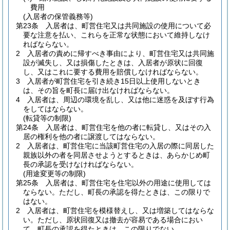
費用
(入居者の保管義務等)
第23条
入居者は、町営住宅又は共同施設の使用について必
要な注意を払い、これらを正常な状態において維持しなけ
ればならない。
2
入居者の責めに帰すべき事由により、町営住宅又は共同施
設が滅失し、又は損傷したときは、入居者が原状に回復
し、又はこれに要する費用を賠償しなければならない。
3
入居者が町営住宅を引き続き15日以上使用しないとき
は、その旨を町長に届け出なければならない。
4
入居者は、周辺の環境を乱し、又は他に迷惑を及ぼす行為
をしてはならない。
(転貸等の制限)
第24条
入居者は、町営住宅を他の者に転貸し、又はその入
居の権利を他の者に譲渡してはならない。
2
入居者は、町営住宅に当該町営住宅の入居の際に同居した
親族以外の者を同居させようとするときは、あらかじめ町
長の承認を受けなければならない。
(用途変更等の制限)
第25条
入居者は、町営住宅を住宅以外の用途に使用しては
ならない。
ただし、町長の承認を得たときは、この限りで
はない。
2
入居者は、町営住宅を模様替えし、又は増築してはならな
い。
ただし、原状回復又は撤去が容易である場合におい
て、町長の承認を得たときは、この限りでない。