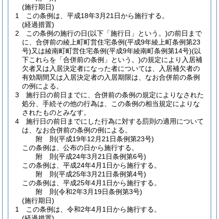
(施行期日)
1
この条例は、平成18年3月21日から施行する。
(経過措置)
2
この条例の施行の日
(以下「施行日」という。)
の前日まで
に、合併前の綾上町町営住宅条例
(平成9年綾上町条例第23
号)
又は綾南町町営住宅条例
(平成9年綾南町条例第14号)
(以
下これらを「合併前の条例」という。)
の規定により入居補
欠者又は入居決定者になった者については、入居補欠者の
有効期間又は入居決定者の入居期限は、なお合併前の条例
の例による。
3
施行日の前日までに、合併前の条例の規定によりなされた
処分、手続その他の行為は、この条例の相当規定によりな
されたものとみなす。
4
施行日の前日までにした行為に対する罰則の適用について
は、なお合併前の条例の例による。
附
則
(平成19年12月21日
条例第23号)
この条例は、公布の日から施行する。
附
則
(平成24年3月21日
条例第6号)
この条例は、平成24年4月1日から施行する。
附
則
(平成25年3月21日
条例第4号)
この条例は、平成25年4月1日から施行する。
附
則
(令和2年3月19日
条例第3号)
(施行期日)
1
この条例は、令和2年4月1日から施行する。
(経過措置)