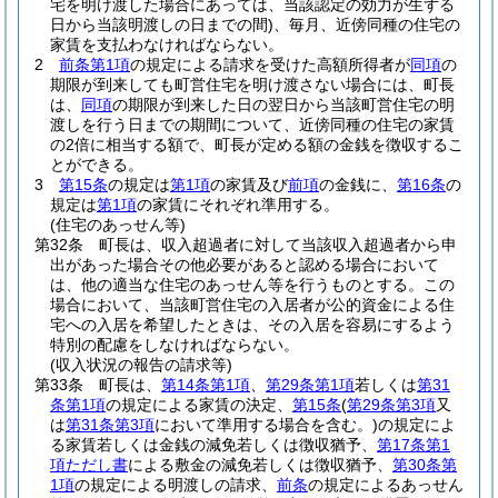
宅を明け渡した場合にあっては、当該認定の効力が生ずる
日から当該明渡しの日までの間)
、毎月、近傍同種の住宅の
家賃を支払わなければならない。
2
前条第1項
の規定による請求を受けた高額所得者が
同項
の
期限が到来しても町営住宅を明け渡さない場合には、町長
は、
同項
の期限が到来した日の翌日から当該町営住宅の明
渡しを行う日までの期間について、近傍同種の住宅の家賃
の2倍に相当する額で、町長が定める額の金銭を徴収するこ
とができる。
3
第15条
の規定は
第1項
の家賃及び
前項
の金銭に、
第16条
の
規定は
第1項
の家賃にそれぞれ準用する。
(住宅のあっせん等)
第32条
町長は、収入超過者に対して当該収入超過者から申
出があった場合その他必要があると認める場合において
は、他の適当な住宅のあっせん等を行うものとする。
この
場合において、当該町営住宅の入居者が公的資金による住
宅への入居を希望したときは、その入居を容易にするよう
特別の配慮をしなければならない。
(収入状況の報告の請求等)
第33条
町長は、
第14条第1項
、
第29条第1項
若しくは
第31
条第1項
の規定による家賃の決定、
第15条
(
第29条第3項
又
は
第31条第3項
において準用する場合を含む。)
の規定によ
る家賃若しくは金銭の減免若しくは徴収猶予、
第17条第1
項ただし書
による敷金の減免若しくは徴収猶予、
第30条第
1項
の規定による明渡しの請求、
前条
の規定によるあっせん