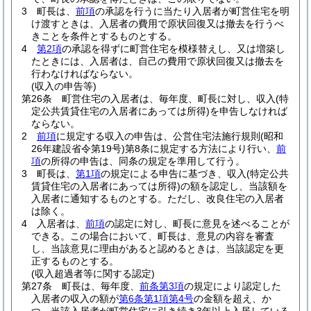
3
町長は、
前項
の承認を行うに当たり入居者が町営住宅を明
け渡すときは、入居者の費用で原状回復又は撤去を行うべ
きことを条件とするものとする。
4
第2項
の承認を得ずに町営住宅を模様替えし、又は増築し
たときには、入居者は、自己の費用で原状回復又は撤去を
行わなければならない。
(収入の申告等)
第26条
町営住宅の入居者は、毎年度、町長に対し、収入
(特
定公共賃貸住宅の入居者にあっては所得)
を申告しなければ
ならない。
2
前項
に規定する収入の申告は、公営住宅法施行規則
(昭和
26年建設省令第19号)
第8条に規定する方法により行い、
前
項
の所得の申告は、同条の規定を準用して行う。
3
町長は、
第1項
の規定による申告に基づき、収入
(特定公共
賃貸住宅の入居者にあっては所得)
の額を認定し、当該額を
入居者に通知するものとする。
ただし、改良住宅の入居者
は除く。
4
入居者は、
前項
の認定に対し、町長に意見を述べることが
できる。
この場合において、町長は、意見の内容を審査
し、当該意見に理由があると認めるときは、当該認定を更
正するものとする。
(収入超過者等に関する認定)
第27条
町長は、毎年度、
前条第3項
の規定により認定した
入居者の収入の額が
第6条第1項第4号
の金額を超え、か