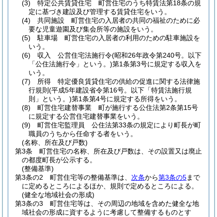
(3)
特定公共賃貸住宅 町営住宅のうち特賃法第18条の規
定に基づき建設及び管理する賃貸住宅をいう。
(4)
共同施設 町営住宅の入居者の共同の福祉のために必
要な児童遊園及び集会所等の施設をいう。
(5)
駐車場 町営住宅の入居者の利用のための駐車施設を
いう。
(6)
収入 公営住宅法施行令
(昭和26年政令第240号。以下
「公住法施行令」という。)
第1条第3号に規定する収入を
いう。
(7)
所得 特定優良賃貸住宅の供給の促進に関する法律施
行規則
(平成5年建設省令第16号。以下「特賃法施行規
則」という。)
第1条第4号に規定する所得をいう。
(8)
町営住宅建替事業 町が施行する公住法第2条第15号
に規定する公営住宅建替事業をいう。
(9)
町営住宅監理員 公住法第33条の規定により町長が町
職員のうちから任命する者をいう。
(名称、所在及び戸数)
第3条
町営住宅の名称、所在及び戸数は、その設置又は廃止
の都度町長が公示する。
(整備基準)
第3条の2
町営住宅等の整備基準は、
次条
から
第3条の5
まで
に定めるところによるほか、規則で定めるところによる。
(健全な地域社会の形成)
第3条の3
町営住宅等は、その周辺の地域を含めた健全な地
域社会の形成に資するように考慮して整備するものとす