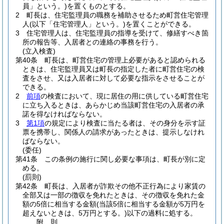
員」という。)
を置くものとする。
2
町長は、住宅監理員の職務を補助させるため町営住宅管理
人
(以下「住宅管理人」という。)
を置くことができる。
3
住宅管理人は、住宅監理員の指導を受けて、修繕すべき箇
所の報告等、入居者との連絡の事務を行う。
(立入検査)
第40条
町長は、町営住宅の管理上必要があると認められる
ときは、住宅監理員又は町長の指定した者に町営住宅の検
査をさせ、又は入居者に対して必要な指示をさせることが
できる。
2
前項
の検査において、現に居住の用に供している町営住宅
に立ち入るときは、あらかじめ当該町営住宅の入居者の承
諾を得なければならない。
3
第1項
の規定により検査に当たる者は、その身分を示す証
票を携帯し、関係人の請求があったときは、提示しなけれ
ばならない。
(委任)
第41条
この条例の施行に関し必要な事項は、町長が別に定
める。
(罰則)
第42条
町長は、入居者が詐欺その他不正行為により家賃の
全部又は一部の徴収を免れたときは、その徴収を免れた金
額の5倍に相当する金額
(当該5倍に相当する金額が5万円を
超えないときは、5万円とする。)
以下の過料に処する。
附
則