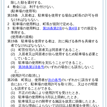
除した額を還付する。
4
敷金には、利子を付けない。
(駐車場の使用等)
第18条
入居者は、駐車場を使用する場合は町長の許可を得
なければならない。
2
駐車場の使用料は、町長が規則で定める。
3
駐車場の使用料は、
第16条第2項
から
第4項
までの規定を
準用する。
(使用者の資格)
第19条
駐車場を使用する者は、次に掲げる条件を具備する
者でなければならない。
(1)
町営住宅の入居者又は同居者であること。
(2)
入居者又は同居者が自ら使用するため駐車場を必要と
していること。
(3)
駐車場の使用料を支払うことができること。
(4)
第38条第1項各号
のいずれの場合にも該当しないこ
と。
(使用許可の取消し)
第20条
町長は、使用者が
次の各号
のいずれかに該当する場
合において、駐車場の使用許可を取り消し、又はその明渡
しを請求することができる。
(1)
不正の行為により使用許可を受けたとき。
(2)
駐車場の使用料を3月以上滞納したとき。
(3)
駐車場又はその附帯する施設を故意に損傷したとき。
(4)
正当な理由によらないで15日以上駐車場を使用しない