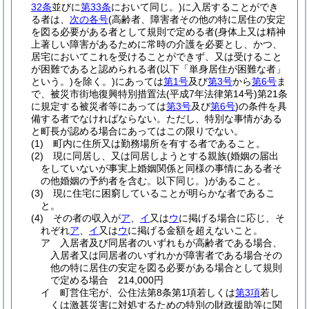
32条
並びに
第33条
において同じ。)
に入居することができ
る者は、
次の各号
(高齢者、障害者その他の特に居住の安定
を図る必要がある者として規則で定める者
(身体上又は精神
上著しい障害があるために常時の介護を必要とし、かつ、
居宅においてこれを受けることができず、又は受けること
が困難であると認められる者
(以下「単身居住が困難な者」
という。)
を除く。)
にあっては
第1号
及び
第3号
から
第6号
ま
で、被災市街地復興特別措置法
(平成7年法律第14号)
第21条
に規定する被災者等にあっては
第3号
及び
第6号
)
の条件を具
備する者でなければならない。
ただし、特別な事情がある
と町長が認める場合にあってはこの限りでない。
(1)
町内に住所又は勤務場所を有する者であること。
(2)
現に同居し、又は同居しようとする親族
(婚姻の届出
をしていないが事実上婚姻関係と同様の事情にある者そ
の他婚姻の予約者を含む。以下同じ。)
があること。
(3)
現に住宅に困窮していることが明らかな者であるこ
と。
(4)
その者の収入が
ア
、
イ
又は
ウ
に掲げる場合に応じ、そ
れぞれ
ア
、
イ
又は
ウ
に掲げる金額を超えないこと。
ア
入居者及び同居者のいずれもが高齢者である場合、
入居者又は同居者のいずれかが障害者である場合その
他の特に居住の安定を図る必要がある場合として規則
で定める場合 214,000円
イ
町営住宅が、公住法第8条第1項若しくは
第3項
若し
くは激甚災害に対処するための特別の財政援助等に関