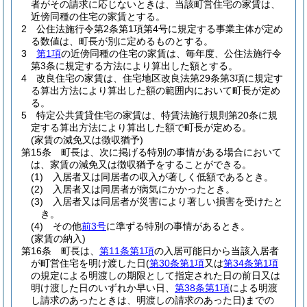
者がその請求に応じないときは、当該町営住宅の家賃は、
近傍同種の住宅の家賃とする。
2
公住法施行令第2条第1項第4号に規定する事業主体が定め
る数値は、町長が別に定めるものとする。
3
第1項
の近傍同種の住宅の家賃は、毎年度、公住法施行令
第3条に規定する方法により算出した額とする。
4
改良住宅の家賃は、住宅地区改良法第29条第3項に規定す
る算出方法により算出した額の範囲内において町長が定め
る。
5
特定公共賃貸住宅の家賃は、特賃法施行規則第20条に規
定する算出方法により算出した額で町長が定める。
(家賃の減免又は徴収猶予)
第15条
町長は、次に掲げる特別の事情がある場合において
は、家賃の減免又は徴収猶予をすることができる。
(1)
入居者又は同居者の収入が著しく低額であるとき。
(2)
入居者又は同居者が病気にかかったとき。
(3)
入居者又は同居者が災害により著しい損害を受けたと
き。
(4)
その他
前3号
に準ずる特別の事情があるとき。
(家賃の納入)
第16条
町長は、
第11条第1項
の入居可能日から当該入居者
が町営住宅を明け渡した日
(
第30条第1項
又は
第34条第1項
の規定による明渡しの期限として指定された日の前日又は
明け渡した日のいずれか早い日、
第38条第1項
による明渡
し請求のあったときは、明渡しの請求のあった日)
までの