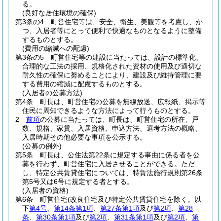
る。
(良好な居住環境の確保)
第3条の4
町営住宅等は、安全、衛生、美観等を考慮し、か
つ、入居者等にとって便利で快適なものとなるように整備
するものとする。
(費用の縮減への配慮)
第3条の5
町営住宅等の建設に当たっては、設計の標準化、
合理的な工法の採用、規格化された資材の使用及び適切な
耐久性の確保に努めることにより、建設及び維持管理に要
する費用の縮減に配慮するものとする。
(入居者の公募方法)
第4条
町長は、町営住宅の公募を無線放送、広報紙、掲示等
住民に周知できるような方法によって行うものとする。
2
前項
の公募に当たっては、町長は、町営住宅の所在、戸
数、規格、家賃、入居資格、申込方法、選考方法の概略、
入居時期その他必要な事項を公示する。
(公募の例外)
第5条
町長は、公住法第22条に規定する事由に係る者を公
募を行わず、町営住宅に入居させることができる。
ただ
し、特定公共賃貸住宅については、特賃法施行規則第26条
第5号又は6号に規定する者とする。
(入居者の資格)
第6条
町営住宅
(改良住宅及び特定公共賃貸住宅を除く。以
下
第4号
、
第14条第1項
、
第27条第1項
及び
第2項
、
第28
条
、
第30条第1項
及び
第2項
、
第31条第1項
及び
第2項
、
第