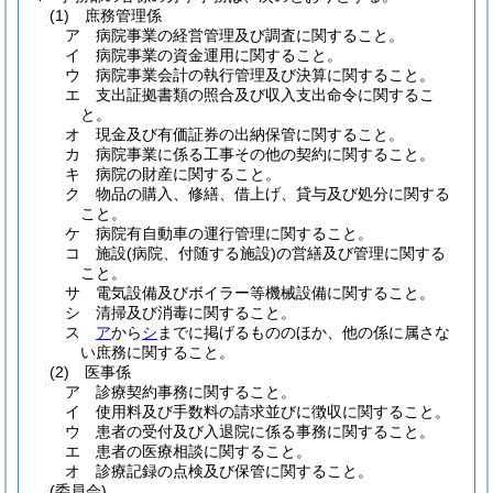
(1)
庶務管理係
ア
病院事業の経営管理及び調査に関すること。
イ
病院事業の資金運用に関すること。
ウ
病院事業会計の執行管理及び決算に関すること。
エ
支出証拠書類の照合及び収入支出命令に関するこ
と。
オ
現金及び有価証券の出納保管に関すること。
カ
病院事業に係る工事その他の契約に関すること。
キ
病院の財産に関すること。
ク
物品の購入、修繕、借上げ、貸与及び処分に関する
こと。
ケ
病院有自動車の運行管理に関すること。
コ
施設
(病院、付随する施設)
の営繕及び管理に関する
こと。
サ
電気設備及びボイラー等機械設備に関すること。
シ
清掃及び消毒に関すること。
ス
ア
から
シ
までに掲げるもののほか、他の係に属さな
い庶務に関すること。
(2)
医事係
ア
診療契約事務に関すること。
イ
使用料及び手数料の請求並びに徴収に関すること。
ウ
患者の受付及び入退院に係る事務に関すること。
エ
患者の医療相談に関すること。
オ
診療記録の点検及び保管に関すること。
(委員会)