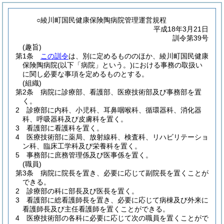
○綾川町国民健康保険陶病院管理運営規程
平成18年3月21日
訓令第39号
(趣旨)
第1条
この訓令
は、別に定めるもののほか、綾川町国民健康
保険陶病院
(以下「病院」という。)
における事務の取扱い
に関し必要な事項を定めるものとする。
(組織)
第2条
病院に診療部、看護部、医療技術部及び事務部を置
く。
2
診療部に内科、小児科、耳鼻咽喉科、循環器科、消化器
科、呼吸器科及び皮膚科を置く。
3
看護部に看護科を置く。
4
医療技術部に薬局、放射線科、検査科、リハビリテーショ
ン科、臨床工学科及び栄養科を置く。
5
事務部に庶務管理係及び医事係を置く。
(職員)
第3条
病院に院長を置き、必要に応じて副院長を置くことが
できる。
2
診療部の科に部長及び医長を置く。
3
看護部に総看護師長を置き、必要に応じて病棟及び外来に
看護師長及び主任看護師を置くことができる。
4
医療技術部の各科に必要に応じて次の職員を置くことがで