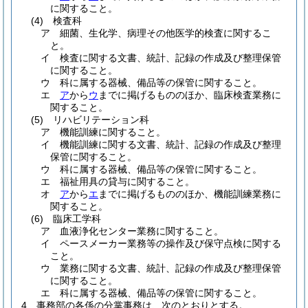
に関すること。
(4)
検査科
ア
細菌、生化学、病理その他医学的検査に関するこ
と。
イ
検査に関する文書、統計、記録の作成及び整理保管
に関すること。
ウ
科に属する器械、備品等の保管に関すること。
エ
ア
から
ウ
までに掲げるもののほか、臨床検査業務に
関すること。
(5)
リハビリテーション科
ア
機能訓練に関すること。
イ
機能訓練に関する文書、統計、記録の作成及び整理
保管に関すること。
ウ
科に属する器械、備品等の保管に関すること。
エ
福祉用具の貸与に関すること。
オ
ア
から
エ
までに掲げるもののほか、機能訓練業務に
関すること。
(6)
臨床工学科
ア
血液浄化センター業務に関すること。
イ
ペースメーカー業務等の操作及び保守点検に関する
こと。
ウ
業務に関する文書、統計、記録の作成及び整理保管
に関すること。
エ
科に属する器械、備品等の保管に関すること。
4
事務部の各係の分掌事務は、次のとおりとする。