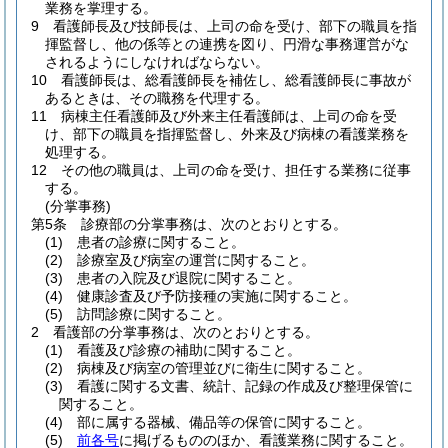
業務を掌理する。
9
看護師長及び技師長は、上司の命を受け、部下の職員を指
揮監督し、他の係等との連携を図り、円滑な事務運営がな
されるようにしなければならない。
10
看護師長は、総看護師長を補佐し、総看護師長に事故が
あるときは、その職務を代理する。
11
病棟主任看護師及び外来主任看護師は、上司の命を受
け、部下の職員を指揮監督し、外来及び病棟の看護業務を
処理する。
12
その他の職員は、上司の命を受け、担任する業務に従事
する。
(分掌事務)
第5条
診療部の分掌事務は、次のとおりとする。
(1)
患者の診療に関すること。
(2)
診療室及び病室の運営に関すること。
(3)
患者の入院及び退院に関すること。
(4)
健康診査及び予防接種の実施に関すること。
(5)
訪問診療に関すること。
2
看護部の分掌事務は、次のとおりとする。
(1)
看護及び診療の補助に関すること。
(2)
病棟及び病室の管理並びに衛生に関すること。
(3)
看護に関する文書、統計、記録の作成及び整理保管に
関すること。
(4)
部に属する器械、備品等の保管に関すること。
(5)
前各号
に掲げるもののほか、看護業務に関すること。