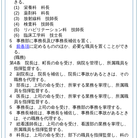
きる。
(1)
栄養科 科長
(2)
薬剤科 科長
(3)
放射線科 技師長
(4)
検査科 技師長
(5)
リハビリテーション科 技師長
(6)
臨床工学科 技士長
5
事務部に事務長及び事務長補佐を置く。
6
前各項
に定めるもののほか、必要な職員を置くことができ
る。
(職務)
第4条
院長は、町長の命を受け、病院を管理し、所属職員を
指揮監督する。
2
副院長は、院長を補佐し、院長に事故があるときは、その
職務を代理する。
3
部長は、上司の命を受け、所掌する業務を掌理し、所属職
員を指揮監督する。
4
医長は、上司の命を受け、所掌する業務を掌理し、所属職
員を指揮監督する。
5
事務長は、上司の命を受け、事務部の事務を掌理する。
6
事務長補佐は、事務長を補佐し、事務長に事故があるとき
は、その職務を代理する。
7
総看護師長は、上司の命を受け、看護部の業務を掌理し、
所属職員を指揮監督する。
8
科長は、上司の命を受け、部下の職員を指揮監督し、科の