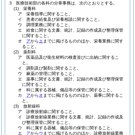
3
医療技術部の各科の分掌事務は、次のとおりとする。
(1)
栄養科
ア
栄養指導に関すること。
イ
患者の給食及び栄養相談に関すること。
ウ
調理業務に関すること。
エ
給食に関する文書、統計、記録の作成及び整理保管
に関すること。
オ
ア
から
エ
までに掲げるもののほか、栄養業務に関す
ること。
(2)
薬剤科
ア
医薬品及び衛生材料の検査並びに出納に関するこ
と。
イ
調剤及び製剤に関すること。
ウ
麻薬の管理に関すること。
エ
薬事に関する文書、統計、記録の作成及び整理保管
に関すること。
オ
科に属する器械、備品等の保管に関すること。
カ
ア
から
オ
までに掲げるもののほか、薬事に関するこ
と。
(3)
放射線科
ア
診療放射線に関すること。
イ
診療放射線業務に関する文書、統計、記録の作成及
び整理保管に関すること。
ウ
科に属する器械、備品等の保管に関すること。
エ
ア
から
ウ
までに掲げるもののほか、診療放射線業務