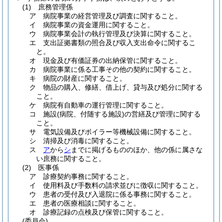
(1)
庶務管理係
ア
病院事業の経営管理及び調査に関すること。
イ
病院事業の資金運用に関すること。
ウ
病院事業会計の執行管理及び決算に関すること。
エ
支出証拠書類の照合及び収入支出命令に関するこ
と。
オ
現金及び有価証券の出納保管に関すること。
カ
病院事業に係る工事その他の契約に関すること。
キ
病院の財産に関すること。
ク
物品の購入、修繕、借上げ、貸与及び処分に関する
こと。
ケ
病院有自動車の運行管理に関すること。
コ
施設
(病院、付随する施設)
の営繕及び管理に関する
こと。
サ
電気設備及びボイラー等機械設備に関すること。
シ
清掃及び消毒に関すること。
ス
ア
から
シ
までに掲げるもののほか、他の係に属さな
い庶務に関すること。
(2)
医事係
ア
診療契約事務に関すること。
イ
使用料及び手数料の請求並びに徴収に関すること。
ウ
患者の受付及び入退院に係る事務に関すること。
エ
患者の医療相談に関すること。
オ
診療記録の点検及び保管に関すること。
(委員会)