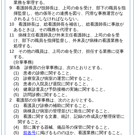
業務を掌理する。
9
看護師長及び技師長は、上司の命を受け、部下の職員を指
揮監督し、他の係等との連携を図り、円滑な事務運営がな
されるようにしなければならない。
10
看護師長は、総看護師長を補佐し、総看護師長に事故が
あるときは、その職務を代理する。
11
病棟主任看護師及び外来主任看護師は、上司の命を受
け、部下の職員を指揮監督し、外来及び病棟の看護業務を
処理する。
12
その他の職員は、上司の命を受け、担任する業務に従事
する。
(分掌事務)
第5条
診療部の分掌事務は、次のとおりとする。
(1)
患者の診療に関すること。
(2)
診療室及び病室の運営に関すること。
(3)
患者の入院及び退院に関すること。
(4)
健康診査及び予防接種の実施に関すること。
(5)
訪問診療に関すること。
2
看護部の分掌事務は、次のとおりとする。
(1)
看護及び診療の補助に関すること。
(2)
病棟及び病室の管理並びに衛生に関すること。
(3)
看護に関する文書、統計、記録の作成及び整理保管に
関すること。
(4)
部に属する器械、備品等の保管に関すること。
(5)
前各号
に掲げるもののほか、看護業務に関すること。