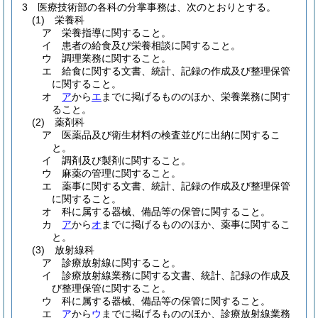
3
医療技術部の各科の分掌事務は、次のとおりとする。
(1)
栄養科
ア
栄養指導に関すること。
イ
患者の給食及び栄養相談に関すること。
ウ
調理業務に関すること。
エ
給食に関する文書、統計、記録の作成及び整理保管
に関すること。
オ
ア
から
エ
までに掲げるもののほか、栄養業務に関す
ること。
(2)
薬剤科
ア
医薬品及び衛生材料の検査並びに出納に関するこ
と。
イ
調剤及び製剤に関すること。
ウ
麻薬の管理に関すること。
エ
薬事に関する文書、統計、記録の作成及び整理保管
に関すること。
オ
科に属する器械、備品等の保管に関すること。
カ
ア
から
オ
までに掲げるもののほか、薬事に関するこ
と。
(3)
放射線科
ア
診療放射線に関すること。
イ
診療放射線業務に関する文書、統計、記録の作成及
び整理保管に関すること。
ウ
科に属する器械、備品等の保管に関すること。
エ
ア
から
ウ
までに掲げるもののほか、診療放射線業務