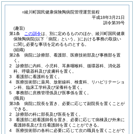
○綾川町国民健康保険陶病院管理運営規程
平成18年3月21日
訓令第39号
(趣旨)
第1条
この訓令
は、別に定めるもののほか、綾川町国民健康
保険陶病院
(以下「病院」という。)
における事務の取扱い
に関し必要な事項を定めるものとする。
(組織)
第2条
病院に診療部、看護部、医療技術部及び事務部を置
く。
2
診療部に内科、小児科、耳鼻咽喉科、循環器科、消化器
科、呼吸器科及び皮膚科を置く。
3
看護部に看護科を置く。
4
医療技術部に薬局、放射線科、検査科、リハビリテーショ
ン科、臨床工学科及び栄養科を置く。
5
事務部に庶務管理係及び医事係を置く。
(職員)
第3条
病院に院長を置き、必要に応じて副院長を置くことが
できる。
2
診療部の科に部長及び医長を置く。
3
看護部に総看護師長を置き、必要に応じて病棟及び外来に
看護師長及び主任看護師を置くことができる。
4
医療技術部の各科に必要に応じて次の職員を置くことがで