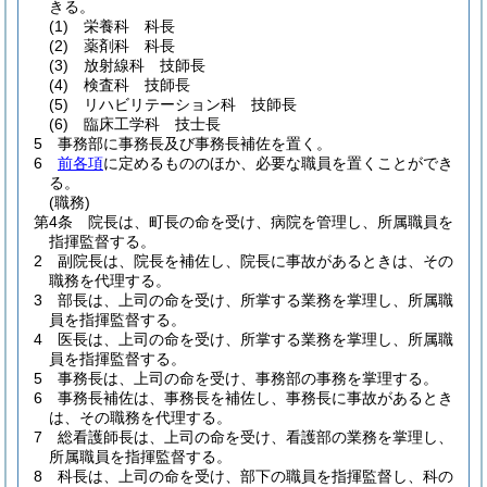
きる。
(1)
栄養科 科長
(2)
薬剤科 科長
(3)
放射線科 技師長
(4)
検査科 技師長
(5)
リハビリテーション科 技師長
(6)
臨床工学科 技士長
5
事務部に事務長及び事務長補佐を置く。
6
前各項
に定めるもののほか、必要な職員を置くことができ
る。
(職務)
第4条
院長は、町長の命を受け、病院を管理し、所属職員を
指揮監督する。
2
副院長は、院長を補佐し、院長に事故があるときは、その
職務を代理する。
3
部長は、上司の命を受け、所掌する業務を掌理し、所属職
員を指揮監督する。
4
医長は、上司の命を受け、所掌する業務を掌理し、所属職
員を指揮監督する。
5
事務長は、上司の命を受け、事務部の事務を掌理する。
6
事務長補佐は、事務長を補佐し、事務長に事故があるとき
は、その職務を代理する。
7
総看護師長は、上司の命を受け、看護部の業務を掌理し、
所属職員を指揮監督する。
8
科長は、上司の命を受け、部下の職員を指揮監督し、科の