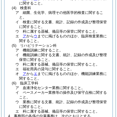
に関すること。
(4)
検査科
ア
細菌、生化学、病理その他医学的検査に関するこ
と。
イ
検査に関する文書、統計、記録の作成及び整理保管
に関すること。
ウ
科に属する器械、備品等の保管に関すること。
エ
ア
から
ウ
までに掲げるもののほか、臨床検査業務に
関すること。
(5)
リハビリテーション科
ア
機能訓練に関すること。
イ
機能訓練に関する文書、統計、記録の作成及び整理
保管に関すること。
ウ
科に属する器械、備品等の保管に関すること。
エ
福祉用具の貸与に関すること。
オ
ア
から
エ
までに掲げるもののほか、機能訓練業務に
関すること。
(6)
臨床工学科
ア
血液浄化センター業務に関すること。
イ
ペースメーカー業務等の操作及び保守点検に関する
こと。
ウ
業務に関する文書、統計、記録の作成及び整理保管
に関すること。
エ
科に属する器械、備品等の保管に関すること。
4
事務部の各係の分掌事務は、次のとおりとする。