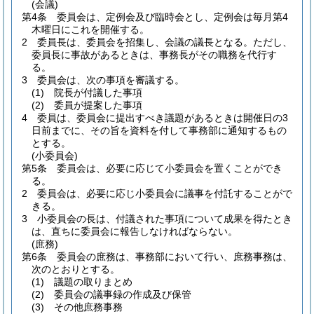
(会議)
第4条
委員会は、定例会及び臨時会とし、定例会は毎月第4
木曜日にこれを開催する。
2
委員長は、委員会を招集し、会議の議長となる。
ただし、
委員長に事故があるときは、事務長がその職務を代行す
る。
3
委員会は、次の事項を審議する。
(1)
院長が付議した事項
(2)
委員が提案した事項
4
委員は、委員会に提出すべき議題があるときは開催日の3
日前までに、その旨を資料を付して事務部に通知するもの
とする。
(小委員会)
第5条
委員会は、必要に応じて小委員会を置くことができ
る。
2
委員会は、必要に応じ小委員会に議事を付託することがで
きる。
3
小委員会の長は、付議された事項について成果を得たとき
は、直ちに委員会に報告しなければならない。
(庶務)
第6条
委員会の庶務は、事務部において行い、庶務事務は、
次のとおりとする。
(1)
議題の取りまとめ
(2)
委員会の議事録の作成及び保管
(3)
その他庶務事務