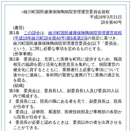
○綾川町国民健康保険陶病院管理運営委員会規程
平成18年3月21日
訓令第40号
(趣旨)
第1条
この訓令
は、
綾川町国民健康保険陶病院管理運営規程
(平成18年綾川町訓令第40号)
第6条第2項
の規定に基づき、
綾川町国民健康保険陶病院管理運営委員会
(以下「委員会」
という。)
に関し必要な事項を定めるものとする。
(所掌事務)
第2条
委員会は、充実した医療を町民に提供するため、職員
相互の協調を図り活発な創意意見を集約して、病院運営の
健全化に資するとともに、業務遂行上必要な事項について
速やかに連絡し、各科間の緊密な連携の下に業務の適正化
を図る。
(組織)
第3条
委員会は、委員長1人、副委員長1人及び委員20人以
内で構成する。
2
委員長には、院長の職にある者を充て、副委員長は、院長
が任命する。
3
委員は、診療部、看護部、医療技術部及び事務部の各部か
ら院長が任命する。
4
委員長が必要と認めるときは、委員以外の者を出席させる
ことができる。